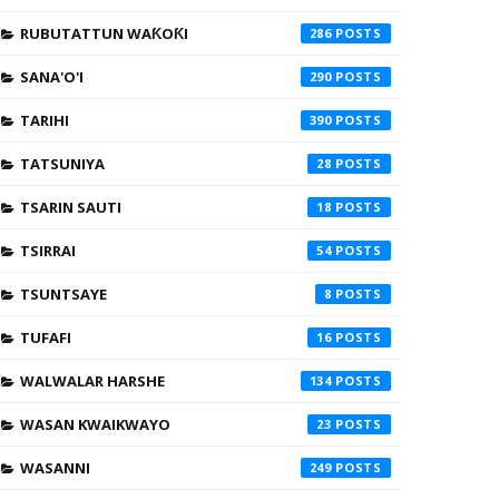
RUBUTATTUN WAƘOƘI
286
SANA'O'I
290
TARIHI
390
TATSUNIYA
28
TSARIN SAUTI
18
TSIRRAI
54
TSUNTSAYE
8
TUFAFI
16
WALWALAR HARSHE
134
WASAN KWAIKWAYO
23
WASANNI
249