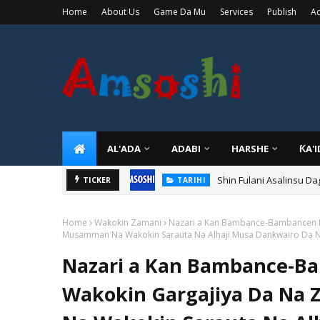
Home
About Us
Game Da Mu
Services
Publish
Ad
AL'ADA
ADABI
HARSHE
ƘA'
Shin Fulani Asalinsu Da
TICKER
TARIHI
Home
Waƙoƙin Zamani
Nazari a Kan Bambance-Bambancen Da
Musamman Na Wakokin Sarauta Na Alhaji Musa Danƙwairo Da N
Nazari a Kan Bambance-B
Wakokin Gargajiya Da Na