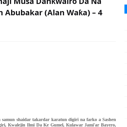
haji Musa Danƙwairo Da Na
 Abubakar (Alan Waƙa) – 4
samun shaidar takardar karatun digiri na farko a Sashen
iri, Kwalejin Ilmi Da Ke Gumel, Kulawar Jami'ar Bayero,