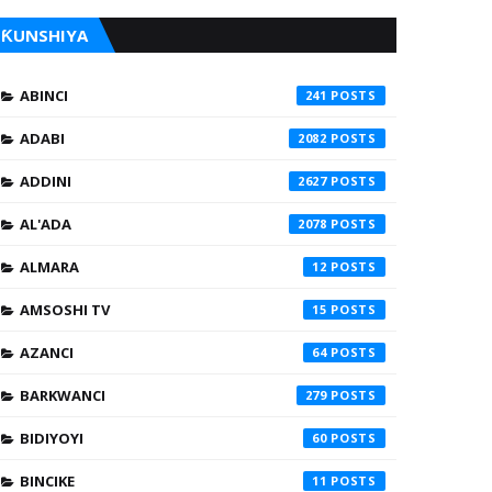
ƘUNSHIYA
ABINCI
241
ADABI
2082
ADDINI
2627
AL'ADA
2078
ALMARA
12
AMSOSHI TV
15
AZANCI
64
BARKWANCI
279
BIDIYOYI
60
BINCIKE
11