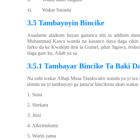
xi.
Wa
ƙ
ar Sarauta
3.5 Tambayoyin Bincike
Assalamu alaikum bayan gaisuwa irin ta addinin mus
Muhammad Kawu wanda na kasance
ɗ
aya daga ciki
farko da ke Kwalejin ilmi ta Gumel, jahar Jigawa, resh
daga gare ku, Allah ya sa.
3.5.1 Tambayar Bincike Ta Baki D
Na za
ɓ
i wa
ƙ
ar Alhaji Musa
Ɗ
an
ƙ
wairo wanda ya yi wa 
domin na yi tambayoyi ga jama'ar bincikena akan wa
ƙ
ar.
1. Suna
2. Shekara
3. Jinsi
4. Aiki/mu
ƙ
ami
5. Wurin zama