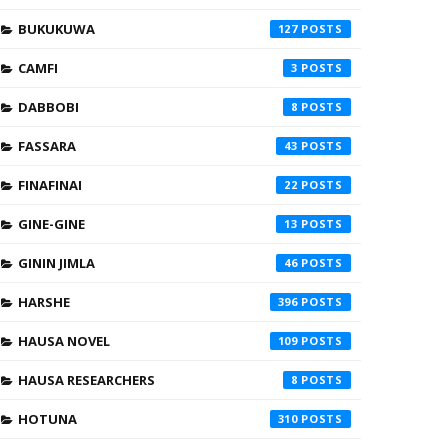
BUKUKUWA
127
CAMFI
3
DABBOBI
8
FASSARA
43
FINAFINAI
22
GINE-GINE
13
GININ JIMLA
46
HARSHE
396
HAUSA NOVEL
109
HAUSA RESEARCHERS
8
HOTUNA
310