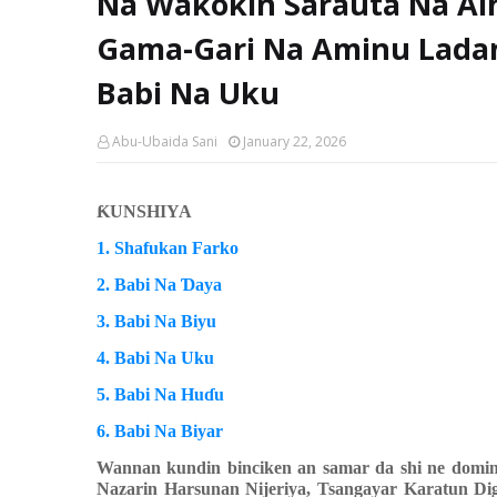
Na Wakokin Sarauta Na Al
Gama-Gari Na Aminu Ladan
Babi Na Uku
Abu-Ubaida Sani
January 22, 2026
ƘUNSHIYA
1. Shafukan Farko
2. Babi Na Ɗaya
3. Babi Na Biyu
4. Babi Na Uku
5. Babi Na Huɗu
6. Babi Na Biyar
Wannan kundin binciken an samar da shi ne domin 
Nazarin Harsunan Nijeriya, Tsangayar Karatun Dig