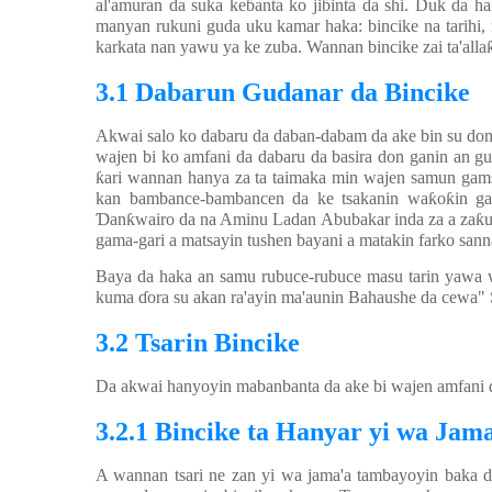
al'amuran da suka ke
ɓ
anta ko ji
ɓ
inta da shi. Duk da h
manyan rukuni guda uku kamar haka: bincike na tarihi
karkata nan yawu ya ke zuba. Wannan bincike zai ta'alla
3.1 Dabarun Gudanar da Bincike
Akwai salo ko dabaru da daban-dabam da ake bin su domin
wajen bi ko amfani da dabaru da basira don ganin an g
ƙ
ari wannan hanya za ta taimaka min wajen samun gam
kan bambance-bambancen da ke tsakanin wa
ƙ
o
ƙ
in g
Ɗ
an
ƙ
wairo da na Aminu Ladan Abubakar inda za a za
ƙ
u
gama-gari a matsayin tushen bayani a matakin farko san
Baya da haka an samu rubuce-rubuce masu tarin yawa
kuma
ɗ
ora su akan ra'ayin ma'aunin Bahaushe da cewa" 
3.2 Tsarin Bincike
Da akwai hanyoyin mabanbanta da ake bi wajen amfani da
3.2.1 Bincike ta Hanyar yi wa Ja
A wannan tsari ne zan yi wa jama'a tambayoyin baka d