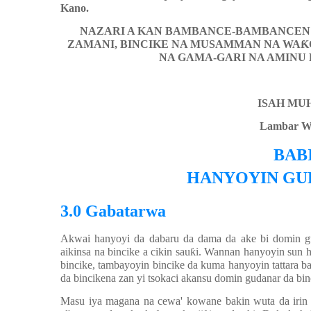
Kano.
NAZARI A KAN BAMBANCE-BAMBANCEN 
ZAMANI, BINCIKE NA MUSAMMAN NA WA
Ƙ
NA GAMA-GARI NA AMINU
ISAH M
Lambar W
BAB
HANYOYIN GU
3.0 Gabatarwa
Akwai hanyoyi da dabaru da dama da ake bi domin gu
aikinsa na bincike a cikin sau
ƙ
i. Wannan hanyoyin sun 
bincike, tambayoyin bincike da kuma hanyoyin tattara b
da bincikena zan yi tsokaci akansu domin gudanar da bi
Masu iya magana na cewa' kowane bakin wuta da irin 