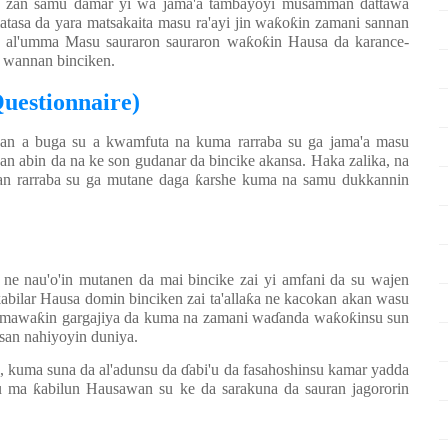
e zan samu damar yi wa jama'a tambayoyi musamman dattawa
matasa da yara matsakaita masu ra'ayi jin wa
ƙ
o
ƙ
in zamani sannan
n al'umma Masu sauraron sauraron wa
ƙ
o
ƙ
in Hausa da karance-
n wannan binciken.
uestionnaire)
an a buga su a kwamfuta na kuma rarraba su ga jama'a masu
n abin da na ke son gudanar da bincike akansa. Haka zalika, na
an rarraba su ga mutane daga
ƙ
arshe kuma na samu dukkannin
u ne nau'o'in mutanen da mai bincike zai yi amfani da su wajen
ƙ
abilar Hausa domin binciken zai ta'alla
ƙ
a ne kacokan akan wasu
o mawa
ƙ
in gargajiya da kuma na zamani wa
ɗ
anda wa
ƙ
o
ƙ
insu sun
san nahiyoyin duniya.
e, kuma suna da al'adunsu da
ɗ
abi'u da fasahoshinsu kamar yadda
su ma
ƙ
abilun Hausawan su ke da sarakuna da sauran jagororin