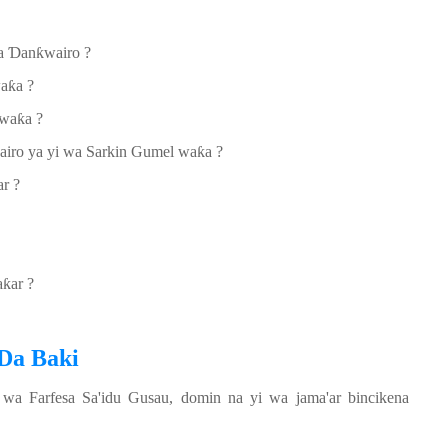
sa
Ɗ
an
ƙ
wairo ?
wa
ƙ
a ?
 wa
ƙ
a ?
airo ya yi wa Sarkin Gumel wa
ƙ
a ?
ar ?
a
ƙ
ar ?
 Da Baki
a Farfesa Sa'idu Gusau, domin na yi wa jama'ar bincikena