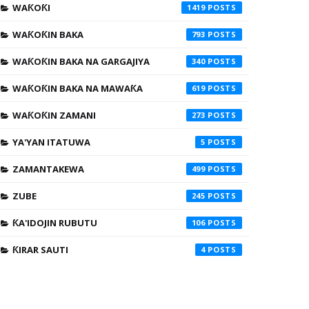
WAƘOƘI
1419
WAƘOƘIN BAKA
793
WAƘOƘIN BAKA NA GARGAJIYA
340
WAƘOƘIN BAKA NA MAWAƘA
619
WAƘOƘIN ZAMANI
273
YA'YAN ITATUWA
5
ZAMANTAKEWA
499
ZUBE
245
ƘA'IDOJIN RUBUTU
106
ƘIRAR SAUTI
4