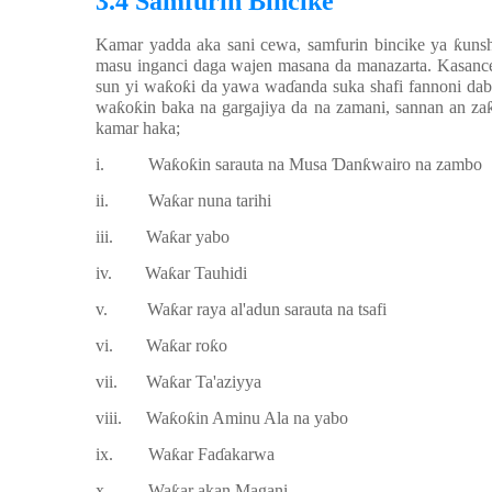
3.4 Samfurin Bincike
Kamar yadda aka sani cewa, samfurin bincike ya
ƙ
unsh
masu inganci daga wajen masana da manazarta. Kasan
sun yi wa
ƙ
o
ƙ
i da yawa wa
ɗ
anda suka shafi fannoni da
wa
ƙ
o
ƙ
in baka na gargajiya da na zamani, sannan an za
kamar haka;
i.
Wa
ƙ
o
ƙ
in sarauta na Musa
Ɗ
an
ƙ
wairo na zambo
ii.
Wa
ƙ
ar nuna tarihi
iii.
Wa
ƙ
ar yabo
iv.
Wa
ƙ
ar Tauhidi
v.
Wa
ƙ
ar raya al'adun sarauta na tsafi
vi.
Wa
ƙ
ar ro
ƙ
o
vii.
Wa
ƙ
ar Ta'aziyya
viii.
Wa
ƙ
o
ƙ
in Aminu Ala na yabo
ix.
Wa
ƙ
ar Fa
ɗ
akarwa
x.
Wa
ƙ
ar akan Magani