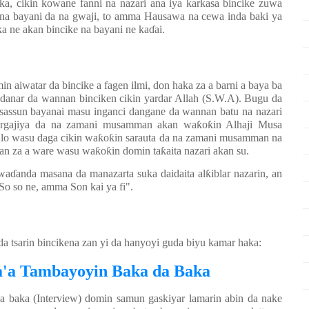
aka, cikin kowane fanni na nazari ana iya karkasa bincike zuwa
, na bayani da na gwaji, to amma Hausawa na cewa inda baki ya
ƙ
a ne akan bincike na bayani ne ka
ɗ
ai.
 aiwatar da bincike a fagen ilmi, don haka za a barni a baya ba
udanar da wannan binciken cikin yardar Allah (S.W.A). Bugu da
sassun bayanai masu inganci dangane da wannan batu na nazari
argajiya da na zamani musamman akan wa
ƙ
o
ƙ
in Alhaji Musa
lo wasu daga cikin wa
ƙ
o
ƙ
in sarauta da na zamani musamman na
nan za a ware wasu wa
ƙ
o
ƙ
in domin ta
ƙ
aita nazari akan su.
 wa
ɗ
anda masana da manazarta suka daidaita al
ƙ
iblar nazarin, an
So so ne, amma Son kai ya fi".
 tsarin bincikena zan yi da hanyoyi guda biyu kamar haka:
ma'a Tambayoyin Baka da Baka
a baka (Interview) domin samun gaskiyar lamarin abin da nake