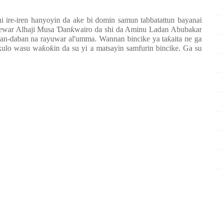
i ire-iren hanyoyin da ake bi domin samun tabbatattun bayanai
cewar Alhaji Musa
Ɗ
an
ƙ
wairo da shi da Aminu Ladan Abubakar
ban-daban na rayuwar al'umma. Wannan bincike ya ta
ƙ
aita ne ga
ƙ
ulo wasu wa
ƙ
o
ƙ
in da su yi a matsayin samfurin bincike. Ga su