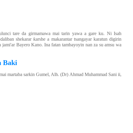
ulunci tare da girmamawa mai tarin yawa a gare ku. Ni Isah
n
ɗ
aliban shekarar
ƙ
arshe a makarantar tsangayar karatun digirin
en jami'ar Bayero Kano. Ina fatan tambayoyin nan za su amsu wa
a Baki
mai martaba sarkin Gumel, Alh. (Dr) Ahmad Muhammad Sani ii,