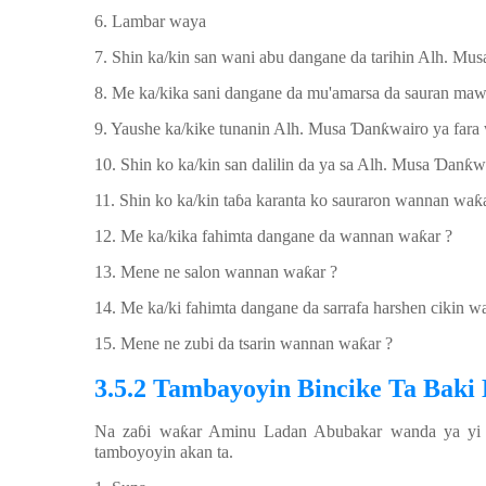
6. Lambar waya
7. Shin ka/kin san wani abu dangane da tarihin Alh. Mu
8. Me ka/kika sani dangane da mu'amarsa da sauran ma
9. Yaushe ka/kike tunanin Alh. Musa
Ɗ
an
ƙ
wairo ya fara
10. Shin ko ka/kin san dalilin da ya sa Alh. Musa
Ɗ
an
ƙ
w
11. Shin ko ka/kin ta
ɓ
a karanta ko sauraron wannan wa
ƙ
12. Me ka/kika fahimta dangane da wannan wa
ƙ
ar ?
13. Mene ne salon wannan wa
ƙ
ar ?
14. Me ka/ki fahimta dangane da sarrafa harshen cikin w
15. Mene ne zubi da tsarin wannan wa
ƙ
ar ?
3.5.2 Tambayoyin Bincike Ta Baki
Na za
ɓ
i wa
ƙ
ar Aminu Ladan Abubakar wanda ya yi w
tamboyoyin akan ta.