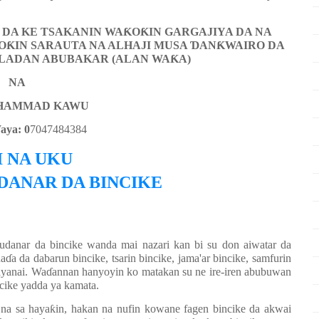
DA KE TSAKANIN WA
Ƙ
O
Ƙ
IN GARGAJIYA DA NA
O
Ƙ
IN SARAUTA NA ALHAJI MUSA
Ɗ
AN
Ƙ
WAIRO DA
 LADAN ABUBAKAR (ALAN WA
Ƙ
A)
NA
UHAMMAD KAWU
aya: 0
7047484384
I NA UKU
DANAR DA BINCIKE
danar da bincike wanda mai nazari kan bi su don aiwatar da
ha
ɗ
a da dabarun bincike, tsarin bincike, jama'ar bincike, samfurin
ayanai. Wa
ɗ
annan hanyoyin ko matakan su ne ire-iren abubuwan
ncike yadda ya kamata.
na sa haya
ƙ
in, hakan na nufin kowane fagen bincike da akwai