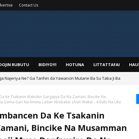
vertise
Contact Us
IDOJIN RUBUTU
BIDIYOYI
HOTUNA
LITTATTAFAI
HAU
ga Najeriya Ne? Ga Tarihin da Yawancin Mutane Ba Su Taba Ji Ba
 Ke Tsakanin Wakokin Gargajiya Da Na Zamani, Bincike Na
a Gama-Gari Na Aminu Ladan Abubakar (Alan Waƙa) – 4 Babi Na Uku
ambancen Da Ke Tsakanin
 Zamani, Bincike Na Musamman