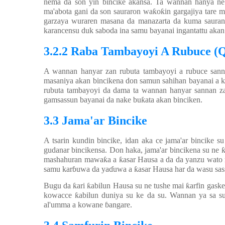
nema da son yin bincike akansa. Ta wannan hanya n
ma'abota gani da son sauraron wa
ƙ
o
ƙ
in gargajiya tare 
garzaya wuraren masana da manazarta da kuma saura
karancensu duk saboda ina samu bayanai ingantattu aka
3.2.2 Raba Tambayoyi A Rubuce (Q
A wannan hanyar zan rubuta tambayoyi a rubuce sann
masaniya akan bincikena don samun sahihan bayanai a ka
rubuta tambayoyi da dama ta wannan hanyar sannan z
gamsassun bayanai da nake bu
ƙ
ata akan binciken.
3.3 Jama'ar Bincike
A tsarin kundin bincike, idan aka ce jama'ar bincike s
gudanar bincikensa. Don haka, jama'ar bincikena su ne
mashahuran mawa
ƙ
a a
ƙ
asar Hausa a da da yanzu wat
samu kar
ɓ
uwa da ya
ɗ
uwa a
ƙ
asar Hausa har da wasu sas
Bugu da
ƙ
ari
ƙ
abilun Hausa su ne tushe mai
ƙ
arfin gask
kowacce
ƙ
abilun duniya su ke da su. Wannan ya sa 
al'umma a kowane
ɓ
angare.