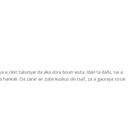
ya a cikin tukunyar da aka
ora bisan wuta. Idan ta dafu, sai a
ɗ
 hankali. Da zarar an zube kuskus
in tsaf, za a gauraya sosai
ɗ