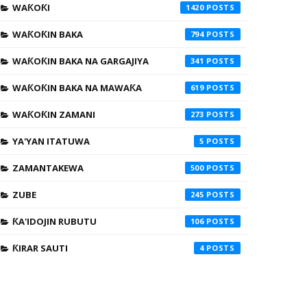
WAƘOƘI
1420
WAƘOƘIN BAKA
794
WAƘOƘIN BAKA NA GARGAJIYA
341
WAƘOƘIN BAKA NA MAWAƘA
619
WAƘOƘIN ZAMANI
273
YA'YAN ITATUWA
5
ZAMANTAKEWA
500
ZUBE
245
ƘA'IDOJIN RUBUTU
106
ƘIRAR SAUTI
4