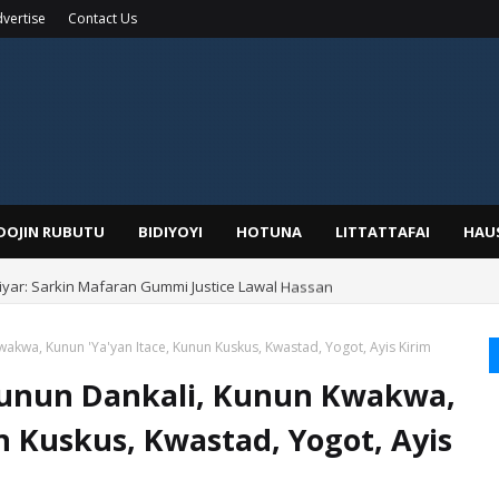
vertise
Contact Us
IDOJIN RUBUTU
BIDIYOYI
HOTUNA
LITTATTAFAI
HAU
yar: Sarkin Mafaran Gummi Justice Lawal Hassan
akwa, Kunun 'Ya'yan Itace, Kunun Kuskus, Kwastad, Yogot, Ayis Kirim
Kunun Dankali, Kunun Kwakwa,
n Kuskus, Kwastad, Yogot, Ayis