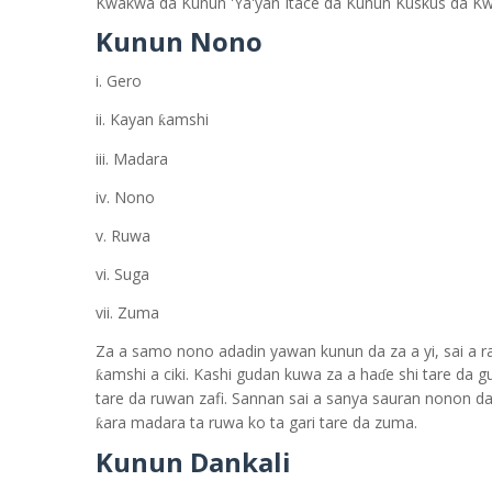
Kwakwa da Kunun 'Ya'yan Itace da Kunun Kuskus da Kwa
Kunun Nono
i. Gero
ii. Kayan
amshi
ƙ
iii. Madara
iv. Nono
v. Ruwa
vi. Suga
vii. Zuma
Za a samo nono adadin yawan kunun da za a yi, sai a r
amshi a ciki. Kashi gudan kuwa za a ha
e shi tare da 
ƙ
ɗ
tare da ruwan zafi. Sannan sai a sanya sauran nonon d
ara madara ta ruwa ko ta gari tare da zuma.
ƙ
Kunun Dankali