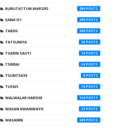
RUBUTATTUN WAƘOƘI
286
SANA'O'I
290
TARIHI
390
TATSUNIYA
28
TSARIN SAUTI
18
TSIRRAI
54
TSUNTSAYE
8
TUFAFI
16
WALWALAR HARSHE
134
WASAN KWAIKWAYO
23
WASANNI
249