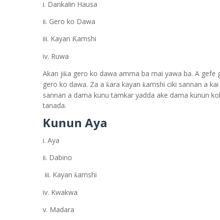
i. Dankalin Hausa
ii. Gero ko Dawa
iii. Kayan
amshi
Ƙ
iv. Ruwa
Akan ji
a gero ko dawa amma ba mai yawa ba. A gefe g
ƙ
gero ko dawa. Za a
ara kayan
amshi ciki sannan a ka
ƙ
ƙ
sannan a dama kunu tamkar yadda ake dama kunun kok
tanada.
Kunun Aya
i. Aya
ii. Dabino
iii. Kayan
amshi
ƙ
iv. Kwakwa
v. Madara