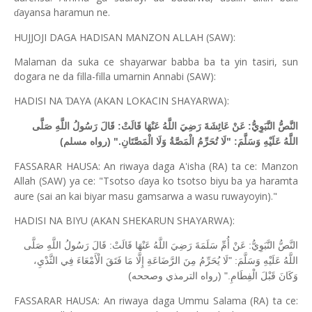
ayansa haramun ne.
ɗ
HUJJOJI DAGA HADISAN MANZON ALLAH (SAW):
Malaman da suka ce shayarwar babba ba ta yin tasiri, sun
dogara ne da filla-filla umarnin Annabi (SAW):
HADISI NA
AYA (AKAN LOKACIN SHAYARWA):
Ɗ
النَّصُّ النَّبَوِيُّ: عَنْ عَائِشَةَ رَضِيَ اللَّهُ عَنْهَا قَالَتْ: قَالَ رَسُولُ اللَّهِ صَلَّى
اللَّهُ عَلَيْهِ وَسَلَّمَ: "لَا تُحَرِّمُ الْمَصَّةُ وَلَا الْمَصَّتَانِ." (رواه مسلم)
FASSARAR HAUSA: An riwaya daga A'isha (RA) ta ce: Manzon
Allah (SAW) ya ce: "Tsotso
aya ko tsotso biyu ba ya haramta
ɗ
aure (sai an kai biyar masu gamsarwa a wasu ruwayoyin)."
HADISI NA BIYU (AKAN SHEKARUN SHAYARWA):
النَّصُّ النَّبَوِيُّ: عَنْ أُمِّ سَلَمَةَ رَضِيَ اللَّهُ عَنْهَا قَالَتْ: قَالَ رَسُولُ اللَّهِ صَلَّى
اللَّهُ عَلَيْهِ وَسَلَّمَ: "لَا يُحَرِّمُ مِنَ الرَّضَاعَةِ إِلَّا مَا فَتَقَ الْأَمْعَاءَ فِي الثَّدْيِ،
وَكَانَ قَبْلَ الْفِطَامِ." (رواه الترمذي وصححه)
FASSARAR HAUSA: An riwaya daga Ummu Salama (RA) ta ce: