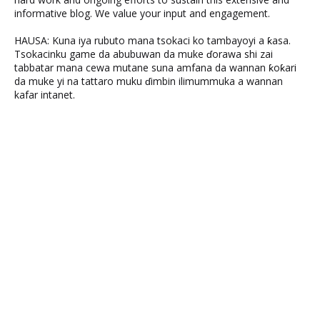
informative blog. We value your input and engagement.
HAUSA: Kuna iya rubuto mana tsokaci ko tambayoyi a ƙasa.
Tsokacinku game da abubuwan da muke ɗorawa shi zai
tabbatar mana cewa mutane suna amfana da wannan ƙoƙari
da muke yi na tattaro muku ɗimbin ilimummuka a wannan
kafar intanet.