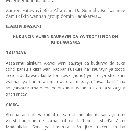
Magungunan ma'aurata.
Zauren Fatawoyi Bisa Alkur'ani Da Sunnah. Ku kasance
damu cikin wannan group domin Fadakarwa...
ƘARIN BAYANI
HUKUNCIN AUREN SAURAYIN DA YA TSOTSI NONON
BUDURWARSA
TAMBAYA:
Assalamu alaikum. Akwai wani saurayi da budurwa da suka
tsinci kansu a cikin wani babban kuskure har saurayin ya tsotsi
nonon budurwar, kuma har ruwa (nono) ya fito ya sha. Shin
wannan ya haramta musu aure a matsayin "uwa da
a" na
ɗ
shayarwa? Kuma mene ne hukuncin wannan aikin da suka yi a
shari'ance?
AMSA:
Abu na farko da ya kamata a sani shi ne: abin da saurayin nan
ya yi haramun ne kuma babban laifi ne a shari'a. Allah
Madaukakin Sarki ya haramta ta
a jikin macen da ba
ɓ