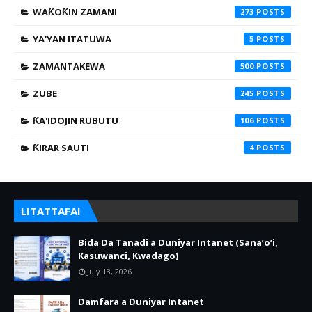
WAƘOƘIN ZAMANI
273
YA'YAN ITATUWA
5
ZAMANTAKEWA
500
ZUBE
245
ƘA'IDOJIN RUBUTU
106
ƘIRAR SAUTI
4
LITATTAFAI
Bida Da Tanadi a Duniyar Intanet (Sana’o’i,
Kasuwanci, Kwadago)
July 13, 2026
Damfara a Duniyar Intanet