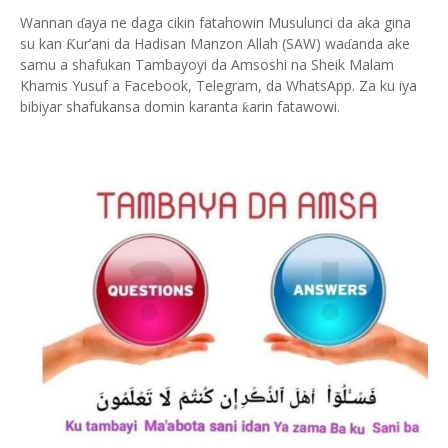
Wannan
aya ne daga cikin fatahowin Musulunci da aka gina
ɗ
su kan
ur’ani da Hadisan Manzon Allah (SAW) wa
anda ake
Ƙ
ɗ
samu a shafukan Tambayoyi da Amsoshi na Sheik Malam
Khamis Yusuf a Facebook, Telegram, da WhatsApp. Za ku iya
bibiyar shafukansa domin karanta
arin fatawowi.
ƙ