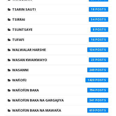
TSARIN SAUTI
18
TSIRRAI
54
TSUNTSAYE
8
TUFAFI
16
WALWALAR HARSHE
134
WASAN KWAIKWAYO
23
WASANNI
249
WAƘOƘI
1420
WAƘOƘIN BAKA
794
WAƘOƘIN BAKA NA GARGAJIYA
341
WAƘOƘIN BAKA NA MAWAƘA
619