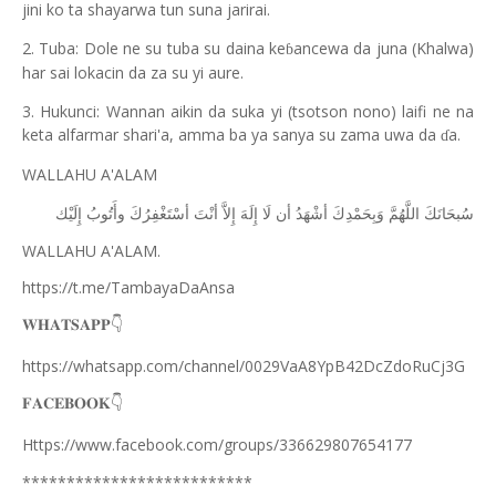
jini ko ta shayarwa tun suna jarirai.
2. Tuba: Dole ne su tuba su daina ke
ancewa da juna (Khalwa)
ɓ
har sai lokacin da za su yi aure.
3. Hukunci: Wannan aikin da suka yi (tsotson nono) laifi ne na
keta alfarmar shari'a, amma ba ya sanya su zama uwa da
a.
ɗ
WALLAHU A'ALAM
ﺳُﺒﺤَﺎﻧَﻚَ
ﺍﻟﻠَّﻬُﻢَّ
ﻭَﺑِﺤَﻤْﺪِﻙَ
ﺃﺷْﻬَﺪُ
ﺃﻥ
ﻟَﺎ
ﺇِﻟَﻪَ
ﺇِﻻَّ
ﺃﻧْﺖَ
ﺃﺳْﺘَﻐْﻔِﺮُﻙَ
ﻭﺃَﺗُﻮﺏُ
ﺇِﻟَﻴْﻚ
WALLAHU A'ALAM.
https://t.me/TambayaDaAnsa
👇
𝐖𝐇𝐀𝐓𝐒𝐀𝐏𝐏
https://whatsapp.com/channel/0029VaA8YpB42DcZdoRuCj3G
👇
𝐅𝐀𝐂𝐄𝐁𝐎𝐎𝐊
Https://www.facebook.com/groups/336629807654177
**************************