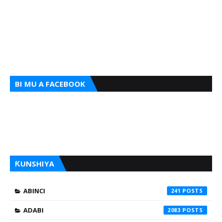
BI MU A FACEBOOK
ƘUNSHIYA
ABINCI
241
ADABI
2083