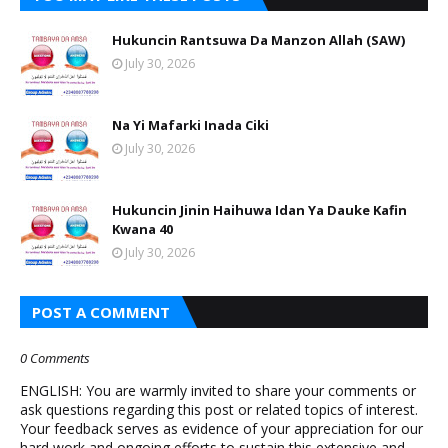
Hukuncin Rantsuwa Da Manzon Allah (SAW)
July 30, 2026
Na Yi Mafarki Inada Ciki
July 30, 2026
Hukuncin Jinin Haihuwa Idan Ya Dauke Kafin
Kwana 40
July 30, 2026
POST A COMMENT
0 Comments
ENGLISH: You are warmly invited to share your comments or
ask questions regarding this post or related topics of interest.
Your feedback serves as evidence of your appreciation for our
hard work and ongoing efforts to sustain this extensive and