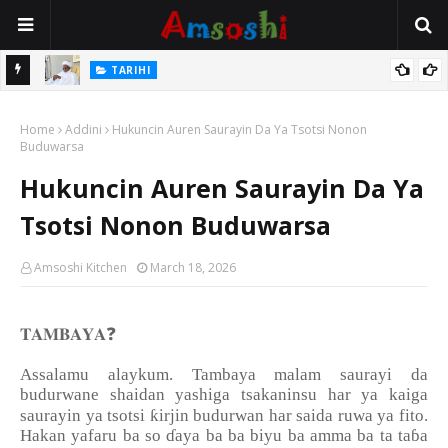
Na Mata
TARIHI
Sarkin Gummi Na Sha Biyar: Sarkin Mafaran Gummi Justice Lawal
Home
Hassan
Addini
Hukuncin Auren Saurayin Da Ya Tsotsi Nonon
Buduwarsa
Hukuncin Auren Saurayin Da Ya
Tsotsi Nonon Buduwarsa
Amsoshi Kitchen
March 18, 2026
❓
𝐓𝐀𝐌𝐁𝐀𝐘𝐀
Assalamu alaykum. Tambaya malam saurayi da
budurwane shaidan yashiga tsakaninsu har ya kaiga
ƙ
saurayin ya tsotsi
irjin budurwan har saida ruwa ya fito.
Hakan yafaru ba so
ɗ
aya ba ba biyu ba amma ba ta ta
ɓ
a