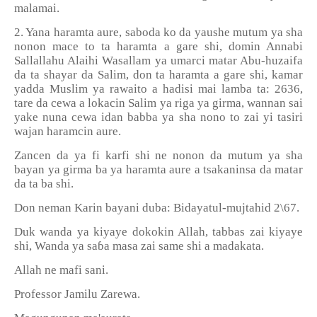
malamai.
2. Yana haramta aure, saboda ko da yaushe mutum ya sha
nonon mace to ta haramta a gare shi, domin Annabi
Sallallahu Alaihi Wasallam ya umarci matar Abu-huzaifa
da ta shayar da Salim, don ta haramta a gare shi, kamar
yadda Muslim ya rawaito a hadisi mai lamba ta: 2636,
tare da cewa a lokacin Salim ya riga ya girma, wannan sai
yake nuna cewa idan babba ya sha nono to zai yi tasiri
wajan haramcin aure.
Zancen da ya fi karfi shi ne nonon da mutum ya sha
bayan ya girma ba ya haramta aure a tsakaninsa da matar
da ta ba shi.
Don neman Karin bayani duba: Bidayatul-mujtahid 2\67.
Duk wanda ya kiyaye dokokin Allah, tabbas zai kiyaye
shi, Wanda ya sa
ɓ
a masa zai same shi a madakata.
Allah ne mafi sani.
Professor Jamilu Zarewa.