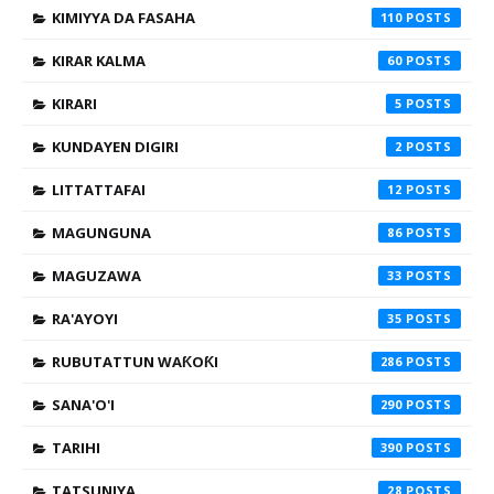
KIMIYYA DA FASAHA
110
KIRAR KALMA
60
KIRARI
5
KUNDAYEN DIGIRI
2
LITTATTAFAI
12
MAGUNGUNA
86
MAGUZAWA
33
RA'AYOYI
35
RUBUTATTUN WAƘOƘI
286
SANA'O'I
290
TARIHI
390
TATSUNIYA
28