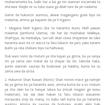
muharramarka ba, balle har a kai ga irin wannan mu'amala ta
sha'awa. Wajibi ne su tuba zuwa ga Allah tare da yin nadama.
Game da hukuncin aurensu, akwai maganganu guda biyu na
malamai, amma ga bayanin da ya fi inganci:
1. Magana Mafi Inganci (Ba Ya Haramta Aure): Mafi yawan
malamai (Jamhurul Ulama), ciki har da mazhabar Malikiya,
Shafi'iyya, da Hanbaliya, sun tafi akan cewa shayarwar da take
haramta aure ita ce wacce ta faru lokacin da yaro yake
arami
ƙ
(kafin ya cika shekaru biyu na haihuwa).
Duk wani nono da mutum ya sha bayan ya girma, ba ya sanya
shi ya zama
an matar da ta shayar da shi. Saboda haka,
ɗ
auren wannan saurayi da budurwar ya halatta, kuma ba su
zama uwa da
a ba.
ɗ
2. Hukuncin Shan Ruwan (Nono): Shan nonon mace ga namijin
da ya girma ba ya haramta aure, amma kuma ba a so mutum
ya sha idan ba ta hanyar lalura ba (misali magani ga wasu
malaman). Sai dai idan hakan ta faru lokacin wasannin
ma'aurata (miji da mata), to babu laifi kuma ba ya haramta
aurensu. Amma ga saurayi da budurwa, asalin aikin baki