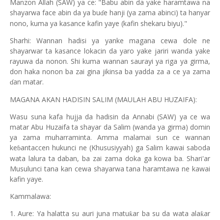
Manzon Allah (SAW) ya ce: "Babu abin da yake haramtawa na
shayarwa face abin da ya bu
e hanji (ya zama abinci) ta hanyar
ɗ
nono, kuma ya kasance kafin yaye (kafin shekaru biyu)."
Sharhi: Wannan hadisi ya yanke magana cewa dole ne
shayarwar ta kasance lokacin da yaro yake jariri wanda yake
rayuwa da nonon. Shi kuma wannan saurayi ya riga ya girma,
don haka nonon ba zai gina jikinsa ba yadda za a ce ya zama
an matar.
ɗ
MAGANA AKAN HADISIN SALIM (MAULAH ABU HUZAIFA):
Wasu suna kafa hujja da hadisin da Annabi (SAW) ya ce wa
matar Abu Huzaifa ta shayar da Salim (wanda ya girma) domin
ya zama muharraminta. Amma malamai sun ce wannan
ke
antaccen hukunci ne (Khususiyyah) ga Salim kawai saboda
ɓ
wata lalura ta daban, ba zai zama doka ga kowa ba. Shari'ar
Musulunci tana kan cewa shayarwa tana haramtawa ne kawai
kafin yaye.
Kammalawa:
1. Aure: Ya halatta su auri juna matu
ar ba su da wata ala
ar
ƙ
ƙ