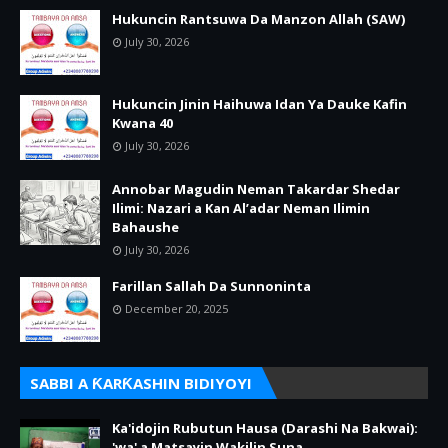
Hukuncin Rantsuwa Da Manzon Allah (SAW)
July 30, 2026
Hukuncin Jinin Haihuwa Idan Ya Dauke Kafin
Kwana 40
July 30, 2026
Annobar Magudin Neman Takardar Shedar
Ilimi: Nazari a Kan Al’adar Neman Ilimin
Bahaushe
July 30, 2026
Farillan Sallah Da Sunnoninta
December 20, 2025
SABBI A ƘARƘASHIN BIDIYOYI
Ka'idojin Rubutun Hausa (Darashi Na Bakwai):
'wa' a Matsayin Wakilin Suna