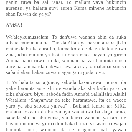
ganin ruwa ba sai ranar. To mallam yaya hukuncin
aurensu, ya halatta suyi auren Kuma minene hukuncin
shan Ruwan da ya yi?
❗️
𝐀𝐌𝐒𝐀
Wa'alaykumussalam, To
ɗ
an'uwa wannan abin da suka
aikata mummuna ne, Tun da Allah ya haramta ta
ɓ
a jikin
matar da ba ka aura ba, kuma kofa ce da za ta kai zuwa
zina, idan mutum ya tsotsi nonan mace bayan ya girma
Amma babu ruwa a ciki, wannan ba zai haramta musu
aure ba, amma idan akwai ruwa a ciki, to malamai sun yi
sa
ɓ
ani akan hakan zuwa maganganu guda biyu:
1. Ya halatta su agonce, saboda kasancewar nonon da
yake haramta aure shi ne wanda aka sha kafin yaro ya
cika shakaru biyu, saboda fadin Annabi Sallallahu Alaihi
Wasallam “Shayarwar da take haramtawa, ita ce wacce
yaro ya sha saboda yunwa” , Bukhari lamba ta: 5102,
ma’ana lokacin da ba zai iya wadatuwa ba daga nono,
saboda shi ne abincinsa, shi kuma wannan ya faru ne
bayan mutum ya girma don haka ba zai yi tasiri ba wajan
haramta aure, wannan ita ce maganar mafi yawan