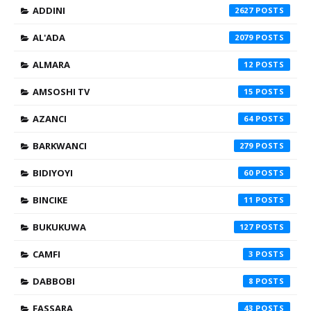
ADDINI
2627
AL'ADA
2079
ALMARA
12
AMSOSHI TV
15
AZANCI
64
BARKWANCI
279
BIDIYOYI
60
BINCIKE
11
BUKUKUWA
127
CAMFI
3
DABBOBI
8
FASSARA
43