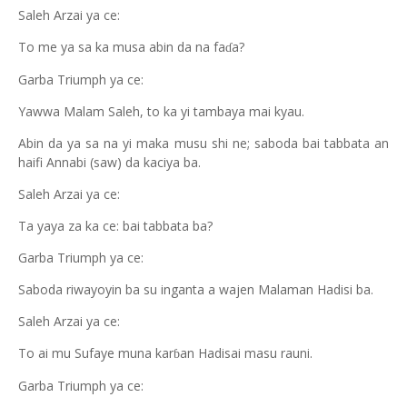
Saleh Arzai ya ce:
To me ya sa ka musa abin da na fa
a?
ɗ
Garba Triumph ya ce:
Yawwa Malam Saleh, to ka yi tambaya mai kyau.
Abin da ya sa na yi maka musu shi ne; saboda bai tabbata an
haifi Annabi (saw) da kaciya ba.
Saleh Arzai ya ce:
Ta yaya za ka ce: bai tabbata ba?
Garba Triumph ya ce:
Saboda riwayoyin ba su inganta a wajen Malaman Hadisi ba.
Saleh Arzai ya ce:
To ai mu Sufaye muna kar
an Hadisai masu rauni.
ɓ
Garba Triumph ya ce: