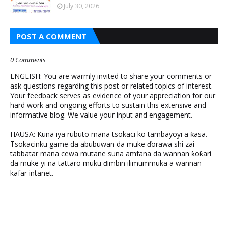
July 30, 2026
POST A COMMENT
0 Comments
ENGLISH: You are warmly invited to share your comments or
ask questions regarding this post or related topics of interest.
Your feedback serves as evidence of your appreciation for our
hard work and ongoing efforts to sustain this extensive and
informative blog. We value your input and engagement.
HAUSA: Kuna iya rubuto mana tsokaci ko tambayoyi a ƙasa.
Tsokacinku game da abubuwan da muke ɗorawa shi zai
tabbatar mana cewa mutane suna amfana da wannan ƙoƙari
da muke yi na tattaro muku ɗimbin ilimummuka a wannan
kafar intanet.