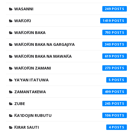
WASANNI
249
WAƘOƘI
1419
WAƘOƘIN BAKA
793
WAƘOƘIN BAKA NA GARGAJIYA
340
WAƘOƘIN BAKA NA MAWAƘA
619
WAƘOƘIN ZAMANI
273
YA'YAN ITATUWA
5
ZAMANTAKEWA
499
ZUBE
245
ƘA'IDOJIN RUBUTU
106
ƘIRAR SAUTI
4