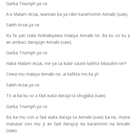
Garba Triumph ya ce:
A'a Malam Arzai, wannan ba ya cikin karamomin Annabi (saw).
Saleh Arzai ya ce:
Ku fa yan Izala Wahabiyawa ma
iya Annabi ne. Ba ku so ku ji
ƙ
an ambaci darajojin Annabi (saw).
Garba Triumph ya ce:
Haba Malam Arzai, me ya sa kuke saurin kafirta Musulmi ne?!
Cewa mu ma
iya Annabi ne, ai kafirta mu ka yi!
ƙ
Saleh Arzai ya ce:
To ai ba ku so a fa
i wata daraja ta shugaba (saw).
ɗ
Garba Triumph ya ce:
Ba ba mu son a fa
i wata daraja ta Annabi (saw) ba ne, muna
ɗ
matu
ar son mu ji an fa
i darajoji da karamomi na Annabi
ƙ
ɗ
(saw).