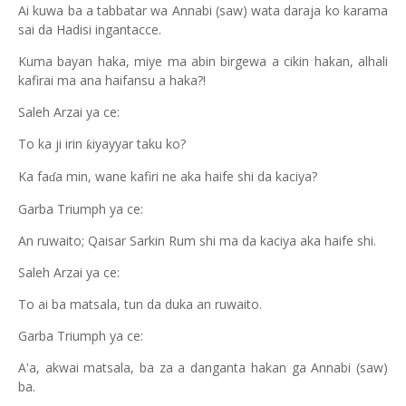
Ai kuwa ba a tabbatar wa Annabi (saw) wata daraja ko karama
sai da Hadisi ingantacce.
Kuma bayan haka, miye ma abin birgewa a cikin hakan, alhali
kafirai ma ana haifansu a haka?!
Saleh Arzai ya ce:
To ka ji irin
iyayyar taku ko?
ƙ
Ka fa
a min, wane kafiri ne aka haife shi da kaciya?
ɗ
Garba Triumph ya ce:
An ruwaito; Qaisar Sarkin Rum shi ma da kaciya aka haife shi.
Saleh Arzai ya ce:
To ai ba matsala, tun da duka an ruwaito.
Garba Triumph ya ce:
A'a, akwai matsala, ba za a danganta hakan ga Annabi (saw)
ba.