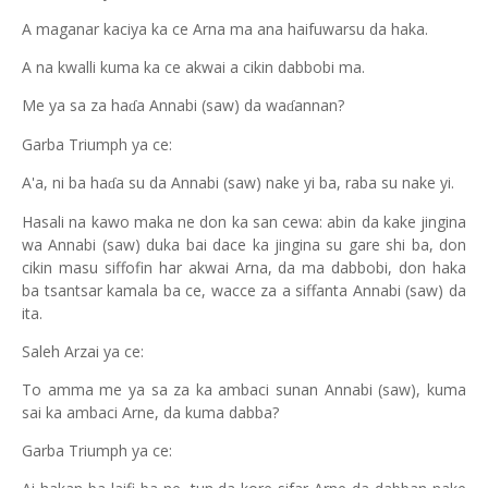
A maganar kaciya ka ce Arna ma ana haifuwarsu da haka.
A na kwalli kuma ka ce akwai a cikin dabbobi ma.
Me ya sa za ha
a Annabi (saw) da wa
annan?
ɗ
ɗ
Garba Triumph ya ce:
A'a, ni ba ha
a su da Annabi (saw) nake yi ba, raba su nake yi.
ɗ
Hasali na kawo maka ne don ka san cewa: abin da kake jingina
wa Annabi (saw) duka bai dace ka jingina su gare shi ba, don
cikin masu siffofin har akwai Arna, da ma dabbobi, don haka
ba tsantsar kamala ba ce, wacce za a siffanta Annabi (saw) da
ita.
Saleh Arzai ya ce:
To amma me ya sa za ka ambaci sunan Annabi (saw), kuma
sai ka ambaci Arne, da kuma dabba?
Garba Triumph ya ce: