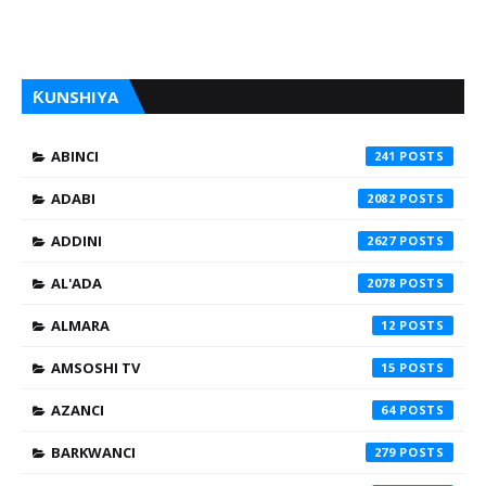
ƘUNSHIYA
ABINCI
241
ADABI
2082
ADDINI
2627
AL'ADA
2078
ALMARA
12
AMSOSHI TV
15
AZANCI
64
BARKWANCI
279