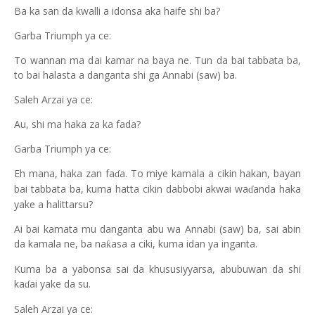
Ba ka san da kwalli a idonsa aka haife shi ba?
Garba Triumph ya ce:
To wannan ma dai kamar na baya ne. Tun da bai tabbata ba,
to bai halasta a danganta shi ga Annabi (saw) ba.
Saleh Arzai ya ce:
Au, shi ma haka za ka fada?
Garba Triumph ya ce:
Eh mana, haka zan fa
a. To miye kamala a cikin hakan, bayan
ɗ
bai tabbata ba, kuma hatta cikin dabbobi akwai wa
anda haka
ɗ
yake a halittarsu?
Ai bai kamata mu danganta abu wa Annabi (saw) ba, sai abin
da kamala ne, ba na
asa a ciki, kuma idan ya inganta.
ƙ
Kuma ba a yabonsa sai da khususiyyarsa, abubuwan da shi
ka
ai yake da su.
ɗ
Saleh Arzai ya ce: