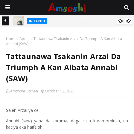
TARIHI
e Lawal
Danmadamin Sakkwato, Alhaji, Barista Hwanarabul Usman
Home
Usman Kure Bungudu
Addini
Tattaunawa Tsakanin Arzai Da Triumph A Kan Aibata
Annabi (SAW)
Tattaunawa Tsakanin Arzai Da
Triumph A Kan Aibata Annabi
(SAW)
Amsoshi Kitchen
October 12, 2025
Saleh Arzai ya ce:
Annabi (saw) yana da karama, daga cikin karamominsa, da
kaciya aka haife shi.