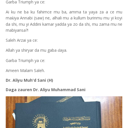
Garba Triumph ya ce:
Ai ku ne ba ku fahimce mu ba, amma ta yaya za a ce mu
ma
iya Annabi (saw) ne, alhali mu a kullum burinmu mu yi koyi
ƙ
da shi, mu yi Addini kamar yadda ya zo da shi, mu zama mu ne
mabiyansa?!
Saleh Arzai ya ce:
Allah ya shiryar da mu gaba
aya.
ɗ
Garba Triumph ya ce:
Ameen Malam Saleh.
Dr. Aliyu Muh'd Sani (H)
Daga zauren Dr. Aliyu Muhammad Sani