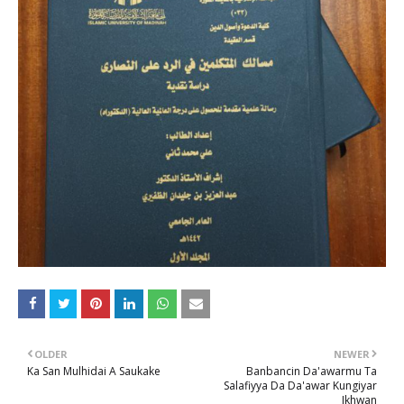
OLDER
NEWER
Ka San Mulhidai A Saukake
Banbancin Da'awarmu Ta
Salafiyya Da Da'awar Kungiyar
Ikhwan