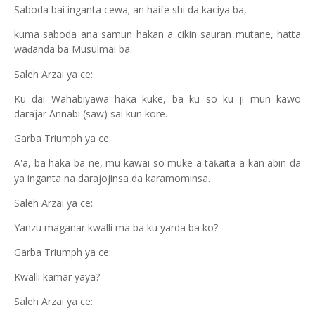
Saboda bai inganta cewa; an haife shi da kaciya ba,
kuma saboda ana samun hakan a cikin sauran mutane, hatta
wa
anda ba Musulmai ba.
ɗ
Saleh Arzai ya ce:
Ku dai Wahabiyawa haka kuke, ba ku so ku ji mun kawo
darajar Annabi (saw) sai kun kore.
Garba Triumph ya ce:
A'a, ba haka ba ne, mu kawai so muke a ta
aita a kan abin da
ƙ
ya inganta na darajojinsa da karamominsa.
Saleh Arzai ya ce:
Yanzu maganar kwalli ma ba ku yarda ba ko?
Garba Triumph ya ce:
Kwalli kamar yaya?
Saleh Arzai ya ce: