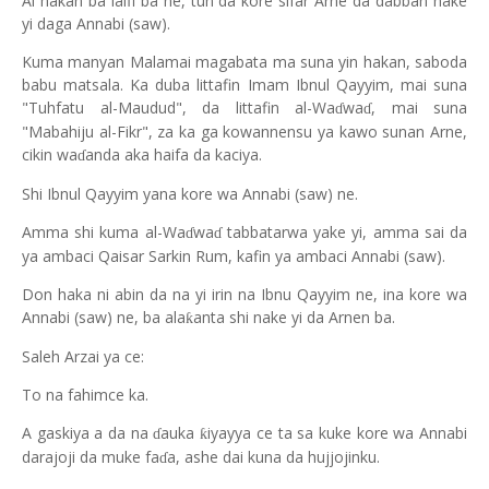
Ai hakan ba laifi ba ne, tun da kore sifar Arne da dabban nake
yi daga Annabi (saw).
Kuma manyan Malamai magabata ma suna yin hakan, saboda
babu matsala. Ka duba littafin Imam Ibnul Qayyim, mai suna
"Tuhfatu al-Maudud", da littafin al-Wa
wa
, mai suna
ɗ
ɗ
"Mabahiju al-Fikr", za ka ga kowannensu ya kawo sunan Arne,
cikin wa
anda aka haifa da kaciya.
ɗ
Shi Ibnul Qayyim yana kore wa Annabi (saw) ne.
Amma shi kuma al-Wa
wa
tabbatarwa yake yi, amma sai da
ɗ
ɗ
ya ambaci Qaisar Sarkin Rum, kafin ya ambaci Annabi (saw).
Don haka ni abin da na yi irin na Ibnu Qayyim ne, ina kore wa
Annabi (saw) ne, ba ala
anta shi nake yi da Arnen ba.
ƙ
Saleh Arzai ya ce:
To na fahimce ka.
A gaskiya a da na
auka
iyayya ce ta sa kuke kore wa Annabi
ƙ
ɗ
darajoji da muke fa
a, ashe dai kuna da hujjojinku.
ɗ