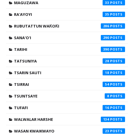
MAGUZAWA
33
RA'AYOYI
35
RUBUTATTUN WAƘOƘI
286
SANA'O'I
290
TARIHI
390
TATSUNIYA
28
TSARIN SAUTI
18
TSIRRAI
54
TSUNTSAYE
8
TUFAFI
16
WALWALAR HARSHE
134
WASAN KWAIKWAYO
23