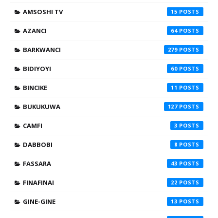
AMSOSHI TV
15
AZANCI
64
BARKWANCI
279
BIDIYOYI
60
BINCIKE
11
BUKUKUWA
127
CAMFI
3
DABBOBI
8
FASSARA
43
FINAFINAI
22
GINE-GINE
13