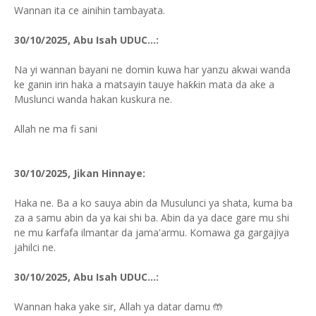
Wannan ita ce ainihin tambayata.
30/10/2025, Abu Isah UDUC...:
Na yi wannan bayani ne domin kuwa har yanzu akwai wanda
ke ganin irin haka a matsayin tauye haƙƙin mata da ake a
Muslunci wanda hakan kuskura ne.
Allah ne ma fi sani
30/10/2025, Jikan Hinnaye:
Haka ne. Ba a ko sauya abin da Musulunci ya shata, kuma ba
za a samu abin da ya kai shi ba. Abin da ya dace gare mu shi
ne mu ƙarfafa ilmantar da jama'armu. Komawa ga gargajiya
jahilci ne.
30/10/2025, Abu Isah UDUC...:
Wannan haka yake sir, Allah ya datar damu 🤲