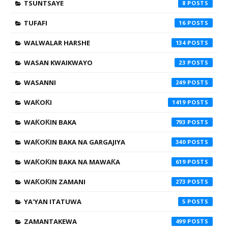
TSUNTSAYE
8
TUFAFI
16
WALWALAR HARSHE
134
WASAN KWAIKWAYO
23
WASANNI
249
WAƘOƘI
1419
WAƘOƘIN BAKA
793
WAƘOƘIN BAKA NA GARGAJIYA
340
WAƘOƘIN BAKA NA MAWAƘA
619
WAƘOƘIN ZAMANI
273
YA'YAN ITATUWA
5
ZAMANTAKEWA
499