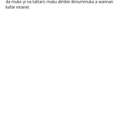
da muke yi na tattaro muku ɗimbin ilimummuka a wannan
kafar intanet.