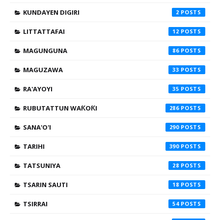
KUNDAYEN DIGIRI
2
LITTATTAFAI
12
MAGUNGUNA
86
MAGUZAWA
33
RA'AYOYI
35
RUBUTATTUN WAƘOƘI
286
SANA'O'I
290
TARIHI
390
TATSUNIYA
28
TSARIN SAUTI
18
TSIRRAI
54