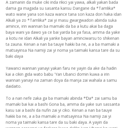
A zamanin da muke ciki inda rikici yai yawa, alƙali yakan bada
dama ga magada su sasanta kansu Dangane da *Tamlika*
wato wane yana son kaza wance tana son kaza don haka idan
Alƙali ya zo *Tamlika* zai yi masu gwargwadon abinda suka
amince, irin wannan ba mamaki da ba a kutu akai ba daga
baya wani ya dawo ya ce bai yarda ba ya fasa, amma da yake
a kotu ne idan Alƙali ya yanke bayan aminciwarsu to shikenan
ta zauna. Kenan a nan ba tauye haƙƙi ba ne, a a ba mamaki a
matsayinsa Na namiji zai yi noma ya taimaki kansa tare da su
baki ɗaya
Yawanci wannan yanayi yakan faru ne yayin da ake da hadin
kai a cikin gida wato babu 'Yan Ubanci domin kuwa a irin
wannan yanayi na zaman doya da manja zai wahala a samu
daidaito.
To a nan nefe zaka ga ba mamaki abinda *Ɗa* zai samu ba
mamaki bai kai a bashi Gona ba, amma da yake sun sassanta
kasu sai a bashi da nufin zai yi ciko. Kenan a nan ba tauye
haƙƙi ba ne, a a ba mamaki a matsayinsa Na namiji zai yi
noma ya taimaki kansa tare da su baki ɗaya. A yayin da