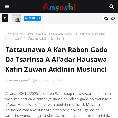
TARIHI
e Lawal
Danmadamin Sakkwato, Alhaji, Barista Hwanarabul Usman
Home
Usman Kure Bungudu
Ilimi
Tattaunawa A Kan Rabon Gado Da Tsarinsa A Al'adar
Hausawa Kafin Zuwan Addinin Muslunci
Tattaunawa A Kan Rabon Gado
Da Tsarinsa A Al'adar Hausawa
Kafin Zuwan Addinin Muslunci
Adam's pen💥
October 30, 2025
A ranar 30/10/2025 a zauren Whatsapp na www.amsoshi.com
wani malami ya yi tambaya game da rabon gado da tsarinsa a
al'adar Hausawa kafin zuwan addinin muslunci. Malamai,
dalibai da masana sun tofa albarkacin bakinsu game da
lamarin, wanda daga karshe aka kundance shi domin tarihi da