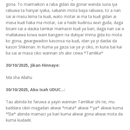
gona. To maimaikon a raba gidan da gonar wanda suna iya
rabuwa ta hanyar iyaka, saɓanin mota baya rabuwa, to a nan
sai ai masu ƙima ta kuɗi, wato motar ai ma ta kuɗi gidan ai
masa kuɗi haka ma motar, sai a hade kudinsu wuri guda, daga
bisani sai a ɗauka tamkar mamacin kuɗi ya bari, daga nan sai a
mallakawa kowa wani ɓangare na dukiyar imma gida ko mota
ko gona, gwargwadon kasonsa na kuɗi, idan ya yi daidai da
kason Shikenan. In Kuma ya gaza sai ya yi ciko, in kuna bai kai
ba sai ai masa ciko wannan shi ake cewa *Tamlika*
30/10/2025, Jikan Hinnaye:
Ma sha Allahu
30/10/2025, Abu Isah UDUC...:
Tau abinda ke faruwa a yayin wannan Tamlikar shi ne, mu
kaddara cikin magadan akwai *mata* akwai *'ya* akwai kuma
*Ɗa* abinda mamaci ya bari kuma akwai gona akwai mota da
kuma kuɗaɗe.