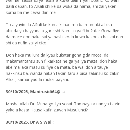
wannan sassanci ya faskara kuwa dalilin 'yan Ubanci ko wani
dalili daban, to Alƙali shi ke da wuƙa da nama, shi zai yaken
kuma ba me cewa dan me.
To a yayin da Alƙali ke kan aiki nan ma ba mamaki a bisa
abinda ya bayyana a gare shi Namijin ya fi buƙatar Gona fiye
da mace don haka sai ya bashi koda kuwa kasonsa bai kai nan
shi da nufin zai yi ciko.
Don haka mu lura da kyau bukatar gona gida mota, da
makamantansu sun fi karkata ne ga 'ya 'ya maza, don haka
ake mallaka masu su fiye da mata, ba wai don a tauye
haƙƙinsu ba. wanda hakan takan faru a bisa zaɓinsu ko zaɓin
Alƙali, kamar yadda mukai bayani.
30/10/2025, Manirusidi64@...:
Masha Allah Dr. Muna godiya sosai. Tambaya a nan ya tsarin
yake a kasar Hausa kafin zuwan Musulunci?
30/10/2025, Dr A S Wali: