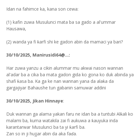
Idan na fahimce ka, kana son cewa:
(1) kafin zuwa Musulunci mata ba sa gado a al'ummar
Hausawa,
(2) wanda ya fi ƙarfi shi ke gadon abin da mamaci ya bari?
30/10/2025, Manirusidi64@...:
Har zuwa yanzu a cikin alummar mu akwai nason wannan
al'adar ba a cika ba mata gadon gida ko gona ko duk abinda ya
shafi ƙasa ba. Ka ga ke nan wannan yana da alaƙa da
gargajiyar Bahaushe tun gabanin samuwar addini
30/10/2025, Jikan Hinnaye
:
Duk wannan ga alama yakan faru ne idan ba a tuntubi Alƙali ko
malami ba, kuma watakila zai fi aukuwa a ƙauyuka inda
karantarwar Musulunci ba ta yi ƙarfi ba.
Zan so in ji hujjar abin da aka faɗa.