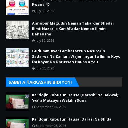
Kwana 40
July 30, 2026
Annobar Magudin Neman Takardar Shedar
Ilimi: Nazari a Kan Al’adar Neman Ilimin
Bahaushe
July 30, 2026
Gudummuwar Lambatattun Na’urorin
Sadarwa Na Zamani Wajen Inganta Ilimin Koyo
Da Koyar Da Darussan Hausa a Yau
July 30, 2026
SABBI A ƘARƘASHIN BIDIYOYI
Ka'idojin Rubutun Hausa (Darashi Na Bakwai):
'wa' a Matsayin Wakilin Suna
September 06, 2025
Ka'idojin Rubutun Hausa: Darasi Na Shida
September 05, 2025