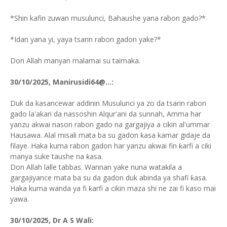
*Shin kafin zuwan musulunci, Bahaushe yana rabon gado?*
*Idan yana yi, yaya tsarin rabon gadon yake?*
Don Allah manyan malamai su taimaka.
30/10/2025, Manirusidi64@...:
Duk da kasancewar addinin Musulunci ya zo da tsarin rabon
gado la'akari da nassoshin Alqur'ani da sunnah, Amma har
yanzu akwai nason rabon gado na gargajiya a cikin al'ummar
Hausawa. Alal misali mata ba su gadon ƙasa kamar gidaje da
filaye. Haka kuma rabon gadon har yanzu akwai fin ƙarfi a ciki
manya suke taushe na ƙasa.
Don Allah lalle tabbas. Wannan yake nuna wataƙila a
gargajiyance mata ba su da gadon duk abinda ya shafi ƙasa.
Haka kuma wanda ya fi ƙarfi a cikin maza shi ne zai fi kaso mai
yawa.
30/10/2025, Dr A S Wali: