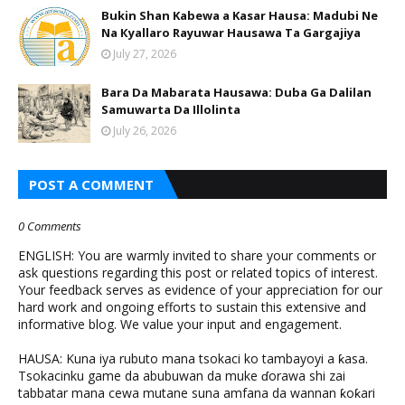
Bukin Shan Kabewa a Kasar Hausa: Madubi Ne
Na Кyallaro Rayuwar Hausawa Ta Gargajiya
July 27, 2026
Bara Da Mabarata Hausawa: Duba Ga Dalilan
Samuwarta Da Illolinta
July 26, 2026
POST A COMMENT
0 Comments
ENGLISH: You are warmly invited to share your comments or
ask questions regarding this post or related topics of interest.
Your feedback serves as evidence of your appreciation for our
hard work and ongoing efforts to sustain this extensive and
informative blog. We value your input and engagement.
HAUSA: Kuna iya rubuto mana tsokaci ko tambayoyi a ƙasa.
Tsokacinku game da abubuwan da muke ɗorawa shi zai
tabbatar mana cewa mutane suna amfana da wannan ƙoƙari