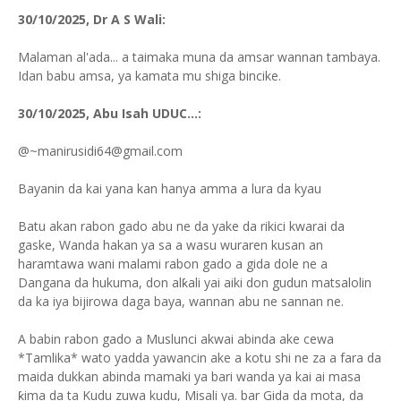
30/10/2025, Dr A S Wali:
Malaman al'ada... a taimaka muna da amsar wannan tambaya.
Idan babu amsa, ya kamata mu shiga bincike.
30/10/2025, Abu Isah UDUC...:
@⁨~manirusidi64@gmail.com⁩
Bayanin da kai yana kan hanya amma a lura da kyau
Batu akan rabon gado abu ne da yake da rikici kwarai da
gaske, Wanda hakan ya sa a wasu wuraren kusan an
haramtawa wani malami rabon gado a gida dole ne a
Dangana da hukuma, don alƙali yai aiki don gudun matsalolin
da ka iya bijirowa daga baya, wannan abu ne sannan ne.
A babin rabon gado a Muslunci akwai abinda ake cewa
*Tamlika* wato yadda yawancin ake a kotu shi ne za a fara da
maida dukkan abinda mamaki ya bari wanda ya kai ai masa
ƙima da ta Kudu zuwa kudu, Misali ya. bar Gida da mota, da