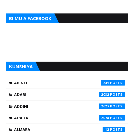
BI MU A FACEBOOK
ƘUNSHIYA
ABINCI
241
ADABI
2082
ADDINI
2627
AL'ADA
2078
ALMARA
12