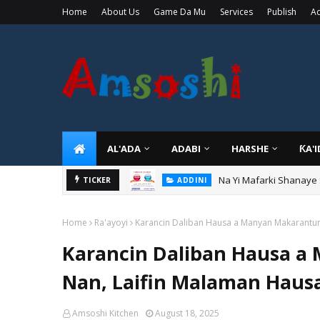
Home
About Us
Game Da Mu
Services
Publish
Ad
AL'ADA
ADABI
HARSHE
ƘA'
Na Yi Mafarki Shanaye
ADDINI
TICKER
Na Yi Mafarki Ana Bikin
ADDINI
Home
Ra'ayoyi
Karancin Daliban Hausa a Manyan Makarantun 
Karancin Daliban Hausa a
Nan, Laifin Malaman Hausa
Amsoshi Kitchen
August 18, 2025