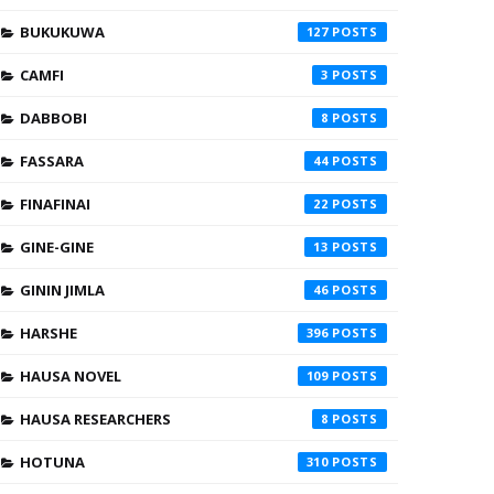
BUKUKUWA
127
CAMFI
3
DABBOBI
8
FASSARA
44
FINAFINAI
22
GINE-GINE
13
GININ JIMLA
46
HARSHE
396
HAUSA NOVEL
109
HAUSA RESEARCHERS
8
HOTUNA
310