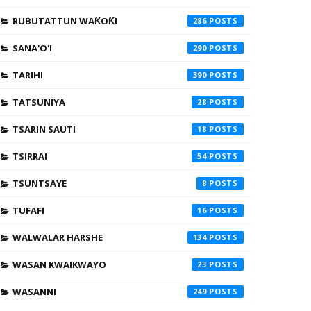
RUBUTATTUN WAƘOƘI
286
SANA'O'I
290
TARIHI
390
TATSUNIYA
28
TSARIN SAUTI
18
TSIRRAI
54
TSUNTSAYE
8
TUFAFI
16
WALWALAR HARSHE
134
WASAN KWAIKWAYO
23
WASANNI
249