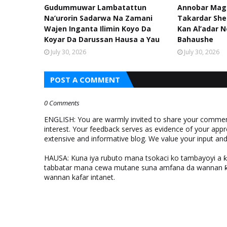
Gudummuwar Lambatattun
Annobar Mag
Na’urorin Sadarwa Na Zamani
Takardar Shed
Wajen Inganta Ilimin Koyo Da
Kan Al’adar N
Koyar Da Darussan Hausa a Yau
Bahaushe
July 30, 2026
July 30, 2026
POST A COMMENT
0 Comments
ENGLISH: You are warmly invited to share your comments
interest. Your feedback serves as evidence of your appr
extensive and informative blog. We value your input a
HAUSA: Kuna iya rubuto mana tsokaci ko tambayoyi a 
tabbatar mana cewa mutane suna amfana da wannan ƙo
wannan kafar intanet.