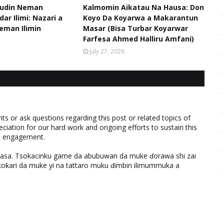
udin Neman
Kalmomin Aikatau Na Hausa: Don
ar Ilimi: Nazari a
Koyo Da Koyarwa a Makarantun
eman Ilimin
Masar (Bisa Turbar Koyarwar
Farfesa Ahmed Halliru Amfani)
July 27, 2026
 or ask questions regarding this post or related topics of
eciation for our hard work and ongoing efforts to sustain this
nd engagement.
ƙasa. Tsokacinku game da abubuwan da muke ɗorawa shi zai
ƙari da muke yi na tattaro muku ɗimbin ilimummuka a