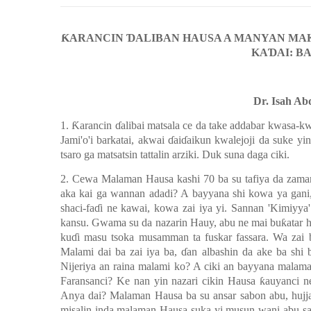
Ƙ
ARANCIN
Ɗ
ALIBAN HAUSA A MANYAN M
KA
Ɗ
AI: B
Dr. Isah A
1.
Ƙ
arancin
ɗ
alibai matsala ce da take addabar kwasa-k
Jami'o'i barkatai, akwai
ɗ
ai
ɗ
aikun kwalejoji da suke yi
tsaro ga matsatsin tattalin arziki. Duk suna daga ciki.
2. Cewa Malaman Hausa kashi 70 ba su tafiya da zaman
aka kai ga wannan adadi? A bayyana shi kowa ya gani,
shaci-fa
ɗ
i ne kawai, kowa zai iya yi. Sannan 'Kimiyya
kansu. Gwama su da nazarin Hauy, abu ne mai bu
ƙ
atar 
ku
ɗ
i masu tsoka musamman ta fuskar fassara. Wa z
Malami dai ba zai iya ba,
ɗ
an albashin da ake ba shi 
Nijeriya an raina malami ko? A ciki an bayyana malaman
Faransanci? Ke nan yin nazari cikin Hausa
ƙ
auyanci n
Anya dai? Malaman Hausa ba su ansar sabon abu, hujj
misalin inda malaman Hausa suka yi musun wani abu sab