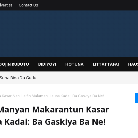
vertise
Contact Us
IDOJIN RUBUTU
BIDIYOYI
HOTUNA
LITTATTAFAI
HAU
 Suna Bina Da Gudu
a, Kafin A Daura Aure Sai Na Farka
Kasar Nan, Laifin Malaman Hausa Kadai: Ba Gaskiya Ba Ne!
 Manyan Makarantun Kasar
 Kadai: Ba Gaskiya Ba Ne!