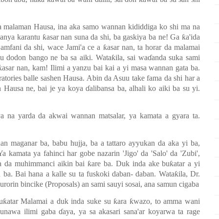
 malaman Hausa, ina aka samo wannan kididdiga ko shi ma na
manya karantu
ƙ
asar nan suna da shi, ba gaskiya ba ne! Ga
ƙ
a'ida
e amfani da shi, wace Jami'a ce a
ƙ
asar nan, ta horar da malamai
su dodon bango ne ba sa aiki. Wata
ƙ
ila, sai wa
ɗ
anda suka sami
ƙ
asar nan, kam! Ilimi a yanzu bai kai a yi masa wannan gata ba.
atories balle sashen Hausa. Abin da Asuu take fama da shi har a
in Hausa ne, bai je ya koya
ɗ
alibansa ba, alhali ko aiki ba su yi.
a na yarda da akwai wannan matsalar, ya kamata a gyara ta.
an maganar ba, babu hujja, ba a tattaro ayyukan da aka yi ba,
Ya kamata ya fahinci har gobe nazarin 'Jigo' da 'Salo' da 'Zubi',
na da muhimmanci aikin bai
ƙ
are ba. Duk inda ake bu
ƙ
atar a yi
u ba. Bai hana a kalle su ta fuskoki daban- daban. Wata
ƙ
ila, Dr.
urorin bincike (Proposals) an sami sauyi sosai, ana samun cigaba
u
ƙ
atar Malamai a duk inda suke su
ƙ
ara
ƙ
wazo, to amma wani
nunawa ilimi gaba
ɗ
aya, ya sa akasari sana'ar koyarwa ta rage