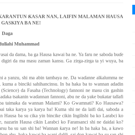
AKARANTUN
Ƙ
ASAR NAN, LAIFIN MALAMAN HAUSA
A GASKIYA BA NE!
Daga
bdullahi Muhammad
wasai da dama, ba ga Hausa kawai ba ne. Ya faru ne saboda bu
ɗ
e
n digiri da ma masu zaman kansu. Ga zirga-zirga ta yi wuya, ba
i a yanzu, shi ma abin tambaya ne. Da wa
ɗ
anne al
ƙ
alumma ne
 kuma a binciki sahihancinsu. In ba haka ba to wannan adadin
' (Science) da Fasaha (Technology) fannoni ne masu cin gashin
ha
ɗ
aka tsakanin wa
ɗ
annan fannoni, abu ne da yake bu
ƙ
atar tallafi
ai ba taimaka da wannan Malami? Ko Gwamnati? Ko Hausawa?
bai taka karya ya karya ba! Kuma shi ne da laifi dai, saboda a
 Hausa ba su cika yin bincike cikin Ingilishi ba ko Larabci ko
e, nazarin Hausa cikin Larabci ko Faransanci shi ne daidai ko?
arsu ba su san shi ba! Wannan
ƙ
arya ne! In ba haka ba, a kawo
on abu, haka kawai ba wani dalili, sai don kawai ba su san shi