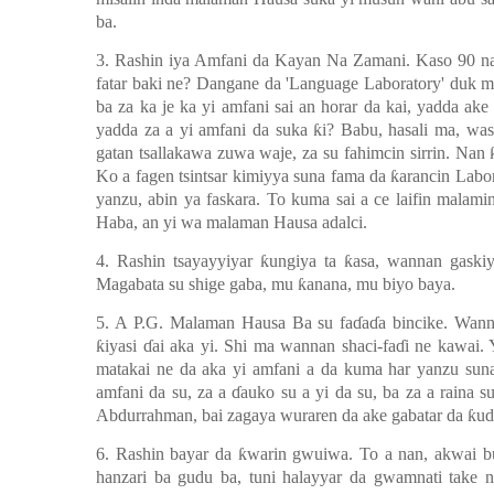
ba.
3. Rashin iya Amfani da Kayan Na Zamani. Kaso 90 na
fatar baki ne? Dangane da 'Language Laboratory' duk 
ba za ka je ka yi amfani sai an horar da kai, yadda ak
yadda za a yi amfani da suka
ƙ
i? Babu, hasali ma, wa
gatan tsallakawa zuwa waje, za su fahimcin sirrin. Nan
Ko a fagen tsintsar kimiyya suna fama da
ƙ
arancin Labor
yanzu, abin ya faskara. To kuma sai a ce laifin malam
Haba, an yi wa malaman Hausa adalci.
4. Rashin tsayayyiyar
ƙ
ungiya ta
ƙ
asa, wannan gaskiy
Magabata su shige gaba, mu
ƙ
anana, mu biyo baya.
5. A P.G. Malaman Hausa Ba su fa
ɗ
a
ɗ
a bincike. Wann
ƙ
iyasi
ɗ
ai aka yi. Shi ma wannan shaci-fa
ɗ
i ne kawai. 
matakai ne da aka yi amfani a da kuma har yanzu su
amfani da su, za a
ɗ
auko su a yi da su, ba za a raina s
Abdurrahman, bai zagaya wuraren da ake gabatar da
ƙ
ud
6. Rashin bayar da
ƙ
warin gwuiwa. To a nan, akwai b
hanzari ba gudu ba, tuni halayyar da gwamnati take 