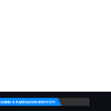
SABBI A ƘARƘASHIN BIDIYOYI