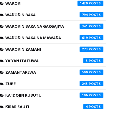
WAƘOƘI
1420
WAƘOƘIN BAKA
794
WAƘOƘIN BAKA NA GARGAJIYA
341
WAƘOƘIN BAKA NA MAWAƘA
619
WAƘOƘIN ZAMANI
273
YA'YAN ITATUWA
5
ZAMANTAKEWA
500
ZUBE
245
ƘA'IDOJIN RUBUTU
106
ƘIRAR SAUTI
4