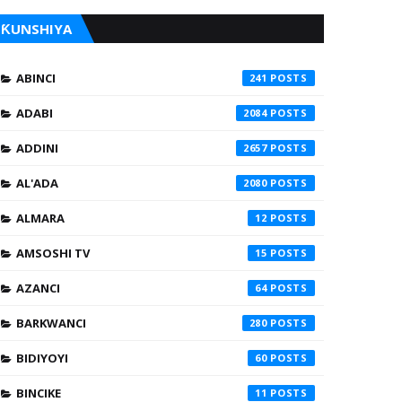
ƘUNSHIYA
ABINCI
241
ADABI
2084
ADDINI
2657
AL'ADA
2080
ALMARA
12
AMSOSHI TV
15
AZANCI
64
BARKWANCI
280
BIDIYOYI
60
BINCIKE
11