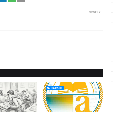
NEWER
n
HARSHE