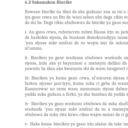
6.2 Sakamakon Bincike
Kowane bincike na ilimi da aka gudanar ana sa rai
iya gane cewa an fito da wani sabon abu daga cikin 
da shi ba.
Daga cikin abubuwan da bincike ya gano su
i- An gano cewa, rubutaccen zuben Hausa irin su jari
da harkokin siyasa, da bunƙasa demokuraɗiyya musa
‘yan siyasa suke amfani da su wajen isar da saƙ
al’umma.
ii- Binciken ya gane waɗansu abubuwa waɗanda s
siyasa, inda aka yi bayaninsu a matsayin dalilan d
yawaita ba idan aka kwatanta shi da wasu ɓangarori n
iii- Binciken ya kuma gano cewa, al’amuran siyasa
farkon siyasar jam’iyyu, kuma suka ci gaba da wan
Kasancewar an ratsa wasu zamunnan siyasa daban-d
yadda suka gudana a farko, ya sha bamban da yadda a
iv- Binciken ya gano waɗansu abubuwa da suka shafi 
waɗanda ‘yan siyasa suke amfani da su a matsa
abubuwa da suka riƙa kawo cikas wajen samar da ci gab
v- Haka kuma binciken ya gano irin alaƙar da take t