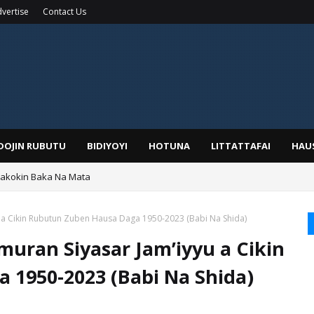
vertise
Contact Us
IDOJIN RUBUTU
BIDIYOYI
HOTUNA
LITTATTAFAI
HAU
Wakokin Baka Na Mata
yar: Sarkin Mafaran Gummi Justice Lawal Hassan
u a Cikin Rubutun Zuben Hausa Daga 1950-2023 (Babi Na Shida)
muran Siyasar Jam’iyyu a Cikin
 1950-2023 (Babi Na Shida)