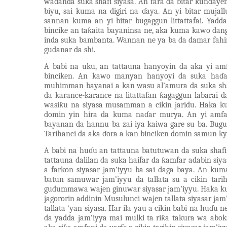
waɗanda suka shafi siyasa. An fara da bitar kundayen
biyu, sai kuma na digiri na ɗaya. An yi bitar muj
sannan kuma an yi bitar bugaggun littattafai. Yadd
bincike an taƙaita bayaninsa ne, aka kuma kawo dan
inda suka bambanta. Wannan ne ya ba da damar fahim
gudanar da shi.
A babi na uku, an tattauna hanyoyin da aka yi a
binciken. An kawo manyan hanyoyi da suka haɗa
muhimman bayanai a kan wasu al’amura da suka shaf
da karance-karance na litattafan ƙagaggun labarai da
wasiƙu na siyasa musamman a cikin jaridu. Haka 
domin yin hira da kuma naɗar murya. An yi amfan
bayanan da hannu ba zai iya kaiwa gare su ba. Bugu 
Tarihanci da aka ɗora a kan binciken domin samun k
A babi na huɗu an tattauna batutuwan da suka shafi m
tattauna dalilan da suka haifar da ƙamfar adabin siy
a farkon siyasar jam’iyyu ba sai daga baya. An ku
batun samuwar jam’iyyu da tallata su a cikin tari
gudummawa wajen ginuwar siyasar jam’iyyu. Haka k
jagororin addinin Musulunci wajen tallata siyasar j
tallata ‘yan siyasa. Har ila yau a cikin babi na huɗu 
da yadda jam’iyya mai mulki ta riƙa takura wa abo