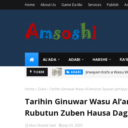
Home
About Us
Game Da Mu
Services
Publish
Ad
AL'ADA
ADABI
HARSHE
ƘA'
Jirwayen Kishi a Wasu 
ADABI
Sarkin Gummi Na Sha Bi
TICKER
TARIHI
Home
Zube
Tarihin Ginuwar Wasu Al’amuran Siyasar Jam’iyy
Tarihin Ginuwar Wasu Al’a
Rubutun Zuben Hausa Daga
Abu-Ubaida Sani
July 23, 2025