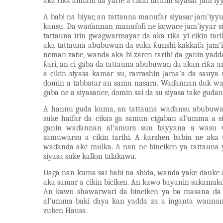
aka riƙa amfani da yarfe a cikin tarihin siyasar jam’iy
A babi na biyar, an tattauna manufar siyasar
jam’iyy
kansu. Da waɗannan manufofi ne kowace jam’iyyar si
tattauna irin gwagwarmayar da aka riƙa yi cikin tar
aka tattauna abubuwan da suka ƙunshi kakkafa jam’iyy
neman zaɓe, wanda aka bi zaren tarihi da ganin yadd
ƙari, an ci gaba da tattauna abubuwan da akan riƙa
a cikin siyasa kamar su, rarrashin jama’a da sauya
domin a tabbatar an samu nasara. Waɗannan duk wan
gaba ne a siyasance, domin sai da su siyasa take gud
A hannu guda kuma, an tattauna waɗansu abubuwa 
suke haifar da cikas ga samun cigaban al’umma a siy
ganin waɗannan al’amura sun bayyana a wasu w
samuwarsu a cikin tarihi. A ƙarshen babin ne aka 
waɗanda ake mulka. A nan ne binciken ya tattauna 
siyasa suke kallon talakawa.
Daga nan kuma sai babi na shida, wanda yake ɗauke 
aka samar a cikin biciken. An kawo bayanin sakamako
An kawo shawarwari da binciken ya ba masana da 
al’umma baki ɗaya kan yadda za a inganta wannan f
zuben Hausa.