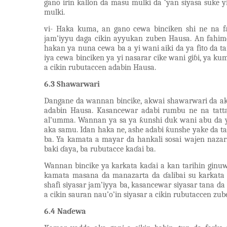
gano irin kallon da masu mulki da ‘yan siyasa suke 
mulki.
vi- Haka kuma, an gano cewa binciken shi ne na fa
jam’iyyu daga cikin ayyukan zuben Hausa. An fahim
hakan ya nuna cewa ba a yi wani aiki da ya fito da ta
iya cewa binciken ya yi nasarar cike wani giɓi, ya k
a cikin rubutaccen adabin Hausa.
6.3 Shawarwari
Dangane da wannan bincike, akwai shawarwari da ak
adabin Hausa. Kasancewar adabi rumbu ne na tatt
al’umma. Wannan ya sa ya ƙunshi duk wani abu da y
aka samu. Idan haka ne, ashe adabi ƙunshe yake da t
ba. Ya kamata a mayar da hankali sosai wajen naza
baki ɗaya, ba rubutacce kaɗai ba.
Wannan bincike ya karkata kaɗai a kan tarihin ginuw
kamata masana da manazarta da ɗalibai su karkata 
shafi siyasar jam’iyya ba, kasancewar siyasar tana d
a cikin sauran nau’o’in siyasar a cikin rubutaccen zu
6.4 Naɗewa