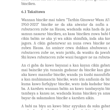
binciken.
6.1 Taƙaitawa
Wannan bincike mai taken “
Tarihin Ginuwar Wasu Al
1950-2023
” bincike ne da aka aiwatar da nufin a b
rubutaccen zube na Hausa, waɗanda suka haɗa da jar
samun nasarar binciken
,
an kasa binciken zuwa babi-b
cikin babin ne aka yi wa aikin shimfiɗa, inda aka 
jagora. A cikin gabatarwar an nuna cewa bincike n
zuben Hausa. An amince cewa dukkan abubuwan da 
rubutaccen zube ne, wato jaridu, da wasiƙu da jawa
Shi kuwa rubutaccen zube wani ɓangare ne na rubuta
An ci gaba da kawo bayanai a kan kayan cikin gabatar
mai baincike yin tunanin gudanar da bincike kan gin
aka kawo manufar bincike, wanda ya ƙushi manufofin
a kan muhimmancin bincike, wato irin amfanin da binc
kuma kawo farfajiyar bincike, wato inda kadadar bin
ba. A ƙarshen wannan babin an kawo tambayoyin bin
tambaya a kansu ne, waɗanda kuma binciken ya ams
bayar da sakamakon bincike a ƙarshen aikin.
A babi na biyu an kawo bitar ayyukan da suka gaba