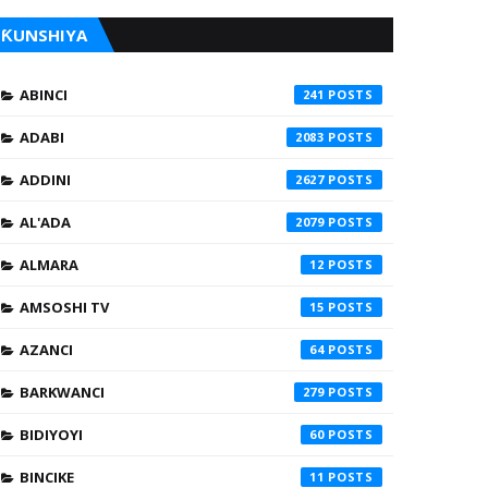
ƘUNSHIYA
ABINCI
241
ADABI
2083
ADDINI
2627
AL'ADA
2079
ALMARA
12
AMSOSHI TV
15
AZANCI
64
BARKWANCI
279
BIDIYOYI
60
BINCIKE
11