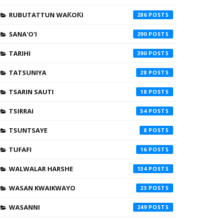
RUBUTATTUN WAƘOƘI
286
SANA'O'I
290
TARIHI
390
TATSUNIYA
28
TSARIN SAUTI
18
TSIRRAI
54
TSUNTSAYE
8
TUFAFI
16
WALWALAR HARSHE
134
WASAN KWAIKWAYO
23
WASANNI
249