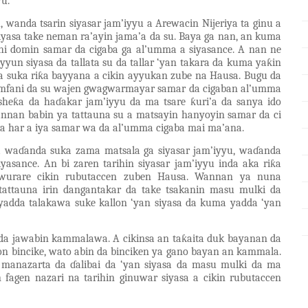
yu.
u
, wanda tsarin siyasar jam’iyyu a Arewacin Nijeriya ta ginu a
yasa take neman ra’ayin jama’a da su. Baya ga nan, an kuma
ihi domin samar da cigaba ga al’umma a siyasance. A nan ne
un siyasa da tallata su da tallar ‘yan takara da kuma yaƙin
a suka riƙa bayyana a cikin ayyukan zube na Hausa. Bugu da
 amfani da su wajen gwagwarmayar samar da cigaban al’umma
 sheƙa da haɗakar jam’iyyu da ma tsare ƙuri’a da sanya ido
nan babin ya tattauna su a matsayin hanyoyin samar da ci
ana har a iya samar wa da al’umma cigaba mai ma’ana.
waɗanda suka zama matsala ga siyasar jam’iyyu, waɗanda
asance. An bi zaren tarihin siyasar jam’iyyu inda aka riƙa
urare cikin rubutaccen zuben Hausa. Wannan ya nuna
tattauna irin dangantakar da take tsakanin masu mulki da
yadda talakawa suke kallon ‘yan siyasa da kuma yadda ‘yan
da jawabin kammalawa. A cikinsa an taƙaita duk bayanan da
n bincike, wato abin da binciken ya gano bayan an kammala.
manazarta da ɗalibai da ‘yan siyasa da masu mulki da ma
agen nazari na tarihin ginuwar siyasa a cikin rubutaccen