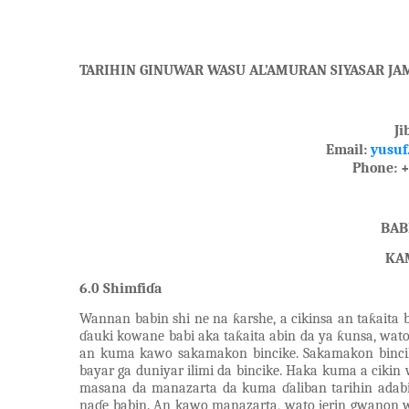
TARIHIN GINUWAR WASU AL’AMURAN SIYASAR JAM
Ji
Email:
yusuf
Phone: 
BAB
KA
6.0 Shimfiɗa
Wannan babin shi ne na
ƙarshe, a cikinsa an taƙaita
ɗauki kowane babi aka taƙaita abin da ya ƙunsa, wato
an kuma kawo sakamakon bincike. Sakamakon binc
bayar ga duniyar ilimi da bincike. Haka kuma a ciki
masana da manazarta da kuma ɗaliban tarihin adab
naɗe babin. An kawo manazarta, wato jerin gwanon w