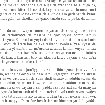
 digiri na uku, daga nan sai aka biyo bayansu da na digiri na
allu da maƙalu waɗanda aka buga da waɗanda ba a buga ba,
a aka tsara bitar shi ne, duk bayanin da ya zo hannun mai
gantaka da take tsakaninsa da aikin da aka gudanar da kuma
tar giɓin da binciken ya gano, wanda shi ne ya ba da damar
mfani da su ne wajen samun bayanan da suka gina wannan
 da tattaunawa da masana da ‘yan siyasa domin samun
i siyasa. Sauran hanyoyin da aka yi amfani da su sun haɗa
 jaridu da litattafan da aka taskace jawaban ‘yan siyasa da
kuma an yi amfani da na’urorin zamani kamar wayar hannu
i da na’urar kwamfiyuta domin shiga intanet don lalubo
da ƙari, a ƙarshen babi na uku, an kawo bayani a kan ra’in
yakkyawar sakamako a ƙarshe.
afarin siyasar jam’iyya a cikin tarihin siyasar jam’iyyu. An
asa, wanda hakan ya sa ba a samu ƙagaggun labarai na siyasa
ma kawo batutuwan da suka shafi samuwar adabin siyasa da
hi. A cikin babin an kawo yadda aƙidun addini suka ba da
uma an kawo bayani a kan yadda aka riƙa amfani da manyan
am’iyyu da kuma amfani da matsayin shugabannin siyasa wajen
ne aka tattauna matsayin mata a cikin tarihin siyasar jam’iyyu,
kan hamayya. Daga ƙarshen babin ne binciken ya dubi yadda