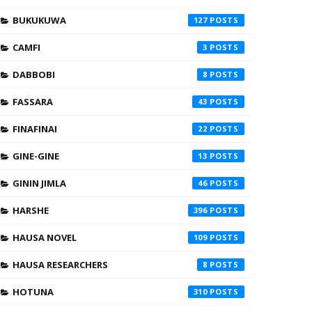
BUKUKUWA
127
CAMFI
3
DABBOBI
8
FASSARA
43
FINAFINAI
22
GINE-GINE
13
GININ JIMLA
46
HARSHE
396
HAUSA NOVEL
109
HAUSA RESEARCHERS
8
HOTUNA
310