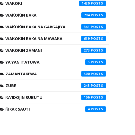
WAƘOƘI
1420
WAƘOƘIN BAKA
794
WAƘOƘIN BAKA NA GARGAJIYA
341
WAƘOƘIN BAKA NA MAWAƘA
619
WAƘOƘIN ZAMANI
273
YA'YAN ITATUWA
5
ZAMANTAKEWA
500
ZUBE
245
ƘA'IDOJIN RUBUTU
106
ƘIRAR SAUTI
4