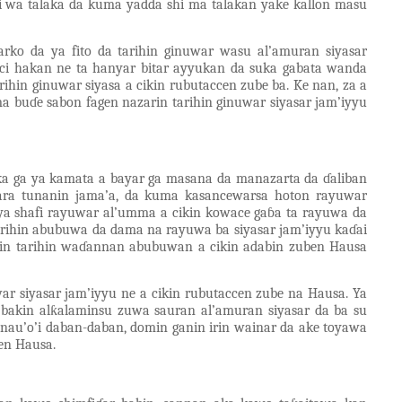
yi wa talaka da kuma yadda shi ma talakan yake kallon masu
rko da ya fito da tarihin ginuwar wasu al’amuran siyasar
ci hakan ne ta hanyar bitar ayyukan da suka gabata wanda
rihin ginuwar siyasa a cikin rubutaccen zube ba. Ke nan, za a
uma buɗe sabon fagen nazarin tarihin ginuwar siyasar jam’iyyu
a ga ya kamata a bayar ga masana da manazarta da ɗaliban
ara tunanin jama’a, da kuma kasancewarsa hoton rayuwar
a shafi rayuwar al’umma a cikin kowace gaɓa ta rayuwa da
arihin abubuwa da dama na rayuwa ba siyasar jam’iyyu kaɗai
rin tarihin waɗannan abubuwan a cikin adabin zuben Hausa
ar siyasar jam’iyyu ne a cikin rubutaccen zube na Hausa. Ya
bakin alƙalaminsu zuwa sauran al’amuran siyasar da ba su
a nau’o’i daban-daban, domin ganin irin wainar da ake toyawa
ben Hausa.