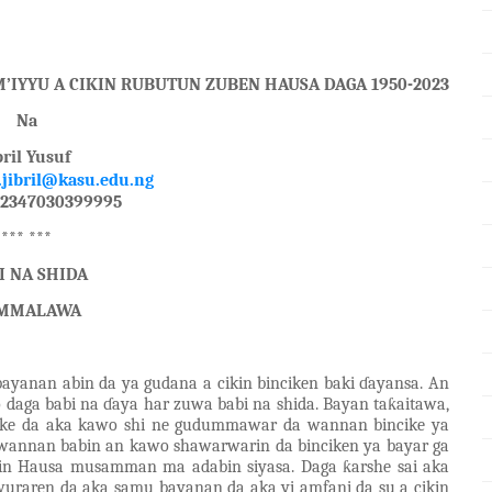
’IYYU A CIKIN RUBUT
U
N ZUBEN HAUSA DAGA
1950-2023
Na
bril Yusuf
.jibril@kasu.edu.ng
+2347030399995
*** ***
I
NA
SHIDA
MMALAWA
 bayanan abin da ya gudana a cikin binciken baki ɗayansa. An
 daga babi na ɗaya har zuwa babi na shida. Bayan taƙaitawa,
ike da aka kawo shi ne gudummawar da wannan bincike ya
n wannan babin an kawo shawarwarin da binciken ya bayar ga
in Hausa musamman ma adabin siyasa. Daga ƙarshe sai aka
uraren da aka samu bayanan da aka yi amfani da su a cikin