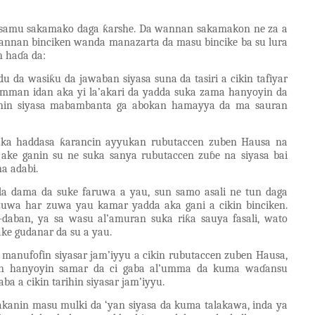
 a samu sakamako daga ƙarshe. Da wannan sakamakon ne za a
wannan binciken wanda manazarta da masu bincike ba su lura
n ha
ɗa da:
du da wasiƙu da jawaban siyasa suna da tasiri a cikin tafiyar
mman idan aka yi la’akari da yadda suka zama hanyoyin da
onnin siyasa mabambanta ga abokan hamayya da ma sauran
uka haddasa ƙarancin ayyukan rubutaccen zuben Hausa na
a ake ganin su ne suka sanya rubutaccen zuɓe na siyasa bai
a adabi.
 da dama da suke faruwa a yau, sun samo asali ne tun daga
zuwa har zuwa yau kamar yadda aka gani a cikin binciken.
aban, ya sa wasu al’amuran suka riƙa sauya fasali, wato
ke gudanar da su a yau.
manufofin siyasar jam’iyyu a cikin rubutaccen zuben Hausa,
yin hanyoyin samar da ci gaba al’umma da kuma waɗansu
a a cikin tarihin siyasar jam’iyyu.
sakanin masu mulki da ‘yan siyasa da kuma talakawa, inda ya