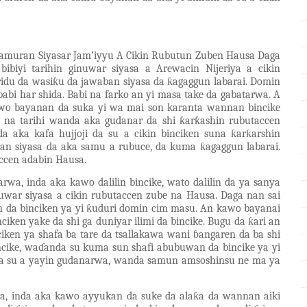
’amuran Siyasar Jam’iyyu A Cikin Rubutun Zuben Hausa Daga
ibiyi tarihin ginuwar siyasa a Arewacin Nijeriya a cikin
idu da wasiƙu da jawaban siyasa da ƙagaggun labarai. Domin
abi har shida. Babi na farko an yi masa take da gabatarwa. A
kawo bayanan da suka yi wa mai son karanta wannan bincike
e na tarihi wanda
a
ka gudanar da shi ƙarƙashin rubutaccen
aka kafa hujjoji da su a cikin binciken suna ƙarƙarshin
ban siyasa da aka samu a rubuce, da kuma ƙagaggun labarai.
ccen adabin Hausa.
wa, inda aka kawo dalilin bincike, wato dalilin da ya sanya
uwar siyasa a cikin rubutaccen zube na Hausa. Daga nan sai
 da binciken ya yi ƙuduri domin cim masu. An kawo bayanai
iken yake da shi ga duniyar ilimi da bincike. Bugu da ƙari an
ciken
ya
shafa ba tare da tsallakawa wani ɓangaren da ba shi
cike, waɗanda su kuma sun shafi abubuwan da bincike ya yi
a su a yayin gudanarwa, wanda samun amsoshinsu ne ma ya
ta, inda aka kawo ayyukan da suke da alaƙa da wannan aiki