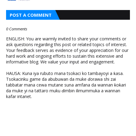
POST A COMMENT
0 Comments
ENGLISH: You are warmly invited to share your comments or
ask questions regarding this post or related topics of interest.
Your feedback serves as evidence of your appreciation for our
hard work and ongoing efforts to sustain this extensive and
informative blog. We value your input and engagement.
HAUSA: Kuna iya rubuto mana tsokaci ko tambayoyi a ƙasa.
Tsokacinku game da abubuwan da muke ɗorawa shi zai
tabbatar mana cewa mutane suna amfana da wannan ƙoƙari
da muke yi na tattaro muku ɗimbin ilimummuka a wannan
kafar intanet.