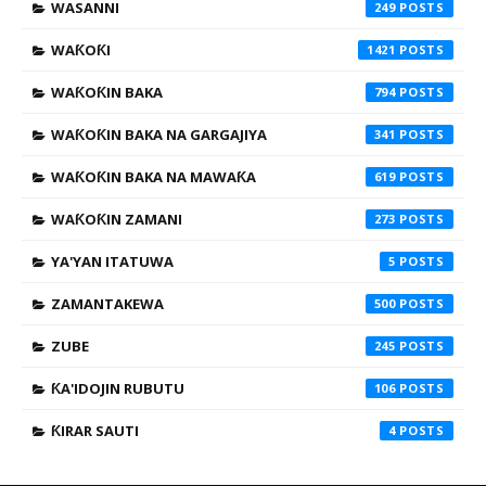
WASANNI
249
WAƘOƘI
1421
WAƘOƘIN BAKA
794
WAƘOƘIN BAKA NA GARGAJIYA
341
WAƘOƘIN BAKA NA MAWAƘA
619
WAƘOƘIN ZAMANI
273
YA'YAN ITATUWA
5
ZAMANTAKEWA
500
ZUBE
245
ƘA'IDOJIN RUBUTU
106
ƘIRAR SAUTI
4