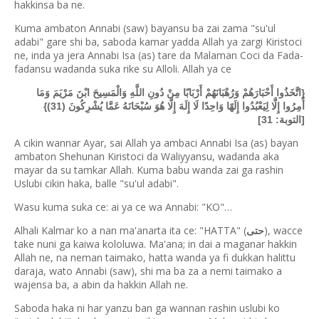
hakkinsa ba ne.
Kuma ambaton Annabi (saw) bayansu ba zai zama "su'ul
adabi" gare shi ba, saboda kamar yadda Allah ya zargi Kiristoci
ne, inda ya jera Annabi Isa (as) tare da Malaman Coci da Fada-
fadansu wadanda suka rike su Alloli. Allah ya ce
{اتَّخَذُوا أَحْبَارَهُمْ وَرُهْبَانَهُمْ أَرْبَابًا مِنْ دُونِ اللَّهِ وَالْمَسِيحَ ابْنَ مَرْيَمَ وَمَا
أُمِرُوا إِلَّا لِيَعْبُدُوا إِلَهًا وَاحِدًا لَا إِلَهَ إِلَّا هُوَ سُبْحَانَهُ عَمَّا يُشْرِكُونَ (31)}
[التوبة: 31]
A cikin wannar Ayar, sai Allah ya ambaci Annabi Isa (as) bayan
ambaton Shehunan Kiristoci da Waliyyansu, wadanda aka
mayar da su tamkar Allah. Kuma babu wanda zai ga rashin
Uslubi cikin haka, balle "su'ul adabi".
Wasu kuma suka ce: ai ya ce wa Annabi: "KO"…
Alhali Kalmar ko a nan ma'anarta ita ce: "HATTA" (
), wacce
حتى
take nuni ga kaiwa kololuwa. Ma'ana; in dai a maganar hakkin
Allah ne, na neman taimako, hatta wanda ya fi dukkan halittu
daraja, wato Annabi (saw), shi ma ba za a nemi taimako a
wajensa ba, a abin da hakkin Allah ne.
Saboda haka ni har yanzu ban ga wannan rashin uslubi ko