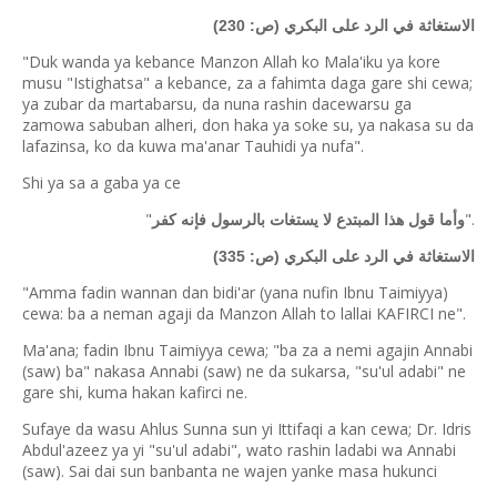
الاستغاثة في الرد على البكري (ص: 230)
"Duk wanda ya kebance Manzon Allah ko Mala'iku ya kore
musu "Istighatsa" a kebance, za a fahimta daga gare shi cewa;
ya zubar da martabarsu, da nuna rashin dacewarsu ga
zamowa sabuban alheri, don haka ya soke su, ya nakasa su da
lafazinsa, ko da kuwa ma'anar Tauhidi ya nufa".
Shi ya sa a gaba ya ce
"
".
وأما قول هذا المبتدع لا يستغات بالرسول فإنه كفر
الاستغاثة في الرد على البكري (ص: 335)
"Amma fadin wannan dan bidi'ar (yana nufin Ibnu Taimiyya)
cewa: ba a neman agaji da Manzon Allah to lallai KAFIRCI ne".
Ma'ana; fadin Ibnu Taimiyya cewa; "ba za a nemi agajin Annabi
(saw) ba" nakasa Annabi (saw) ne da sukarsa, "su'ul adabi" ne
gare shi, kuma hakan kafirci ne.
Sufaye da wasu Ahlus Sunna sun yi Ittifaqi a kan cewa; Dr. Idris
Abdul'azeez ya yi "su'ul adabi", wato rashin ladabi wa Annabi
(saw). Sai dai sun banbanta ne wajen yanke masa hukunci