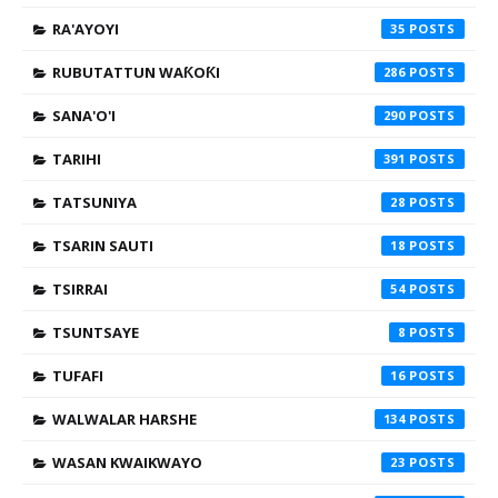
RA'AYOYI
35
RUBUTATTUN WAƘOƘI
286
SANA'O'I
290
TARIHI
391
TATSUNIYA
28
TSARIN SAUTI
18
TSIRRAI
54
TSUNTSAYE
8
TUFAFI
16
WALWALAR HARSHE
134
WASAN KWAIKWAYO
23