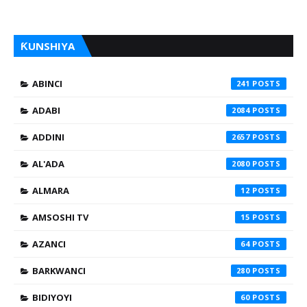
ƘUNSHIYA
ABINCI
241
ADABI
2084
ADDINI
2657
AL'ADA
2080
ALMARA
12
AMSOSHI TV
15
AZANCI
64
BARKWANCI
280
BIDIYOYI
60