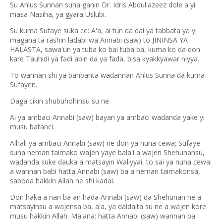
Su Ahlus Sunnan suna ganin Dr. Idris Abdul'azeez dole a yi
masa Nasiha, ya gyara Uslubi.
Su kuma Sufaye suka ce: A'a, ai tun da dai ya tabbata ya yi
magana ta rashin ladabi wa Annabi (saw) to JININSA YA
HALASTA, sawa'un ya tuba ko bai tuba ba, kuma ko da don
kare Tauhidi ya fadi abin da ya fada, bisa kyakkyawar niyya.
To wannan shi ya banbanta wadannan Ahlus Sunna da kuma
Sufayen.
Daga cikin shubuhohinsu su ne
Ai ya ambaci Annabi (saw) bayan ya ambaci wadanda yake yi
musu batanci.
Alhali ya ambaci Annabi (saw) ne don ya nuna cewa; Sufaye
suna neman taimako wajen yaye bala'i a wajen Shehunansu,
wadanda suke dauka a matsayin Waliyyai, to sai ya nuna cewa:
a wannan babi hatta Annabi (saw) ba a neman taimakonsa,
saboda hakkin Allah ne shi kadai.
Don haka a nan ba an hada Annabi (saw) da Shehunan ne a
matsayinsu a wajensa ba, a'a, ya daidaita su ne a wajen kore
musu hakkin Allah. Ma'ana; hatta Annabi (saw) wannan ba