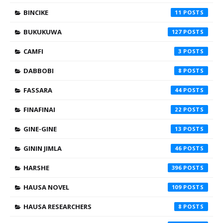
BINCIKE
11
BUKUKUWA
127
CAMFI
3
DABBOBI
8
FASSARA
44
FINAFINAI
22
GINE-GINE
13
GININ JIMLA
46
HARSHE
396
HAUSA NOVEL
109
HAUSA RESEARCHERS
8