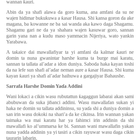
wannan
ƙ
auri.
Abin da ya shafi alawa da goro kuma, ana amfani da su ne
wajen hidimar bukukuwa a
ƙ
asar Hausa. Shi kansa goron da ake
magana, ba kowanne ne ba sai wanda aka kawo daga Shagamu.
Shagamu gari ne da ya shahara wajen kasuwar goro, sannan
garin yana nan a kudu maso yammacin Nijeriya, wato yankin
Yarabawa.
A ta
ƙ
aice dai mawallafiyar ta yi amfani da kalmar
ƙ
auri ne
domin ta nuna gwanintar harshe kuma ta burge mai karatu,
sannan ta tallata al’adar a idon duniya. Saboda haka kayan toshi
da na lefe sun shafi al’adar neman aure a
ƙ
asar Hausa. Shi kuma
kayan
ƙ
auri ya shafi al’adar haihuwa a gargajiyar Bahaushe.
Sarrafa Harshe Domin Ya
ɗ
a Addini
Wani lokaci a cikin wasu rubutattun
ƙ
agaggun labarai akan sami
abubuwan da suka ji
ɓ
anci addini. Wasu mawallafan sukan yi
haka ne domin su tallata addininsu, su ya
ɗ
a shi a duniya domin a
san irin wasu dokoki na shari’a da ke cikinsa. Irin wannan yakan
taimaka wa mai karatu har ya fahimci irin addinin da shi
mawallafi ko al’ummarsa ke bi. Sannan wani mawallafin yakan
nuna yadda addinin ya yi tasiri a cikin rayuwar wasu daga cikin
taurarin labarin.