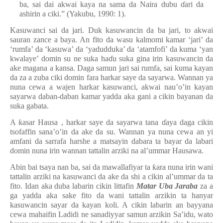
ba, sai dai akwai kaya na sama da Naira dubu
ɗ
ari da
ashirin a ciki.” (Yakubu, 1990: 1).
Kasuwanci sai da jari. Duk kasuwancin da ba jari, to akwai
sauran zance a baya. An fito da wasu kalmomi kamar ‘jari’ da
‘rumfa’ da ‘kasuwa’ da ‘yadudduka’ da ‘atamfofi’ da kuma ‘yan
kwalaye’ domin su ne suka ha
ɗ
u suka gina irin kasuwancin da
ake magana a kansa. Daga samun jari sai rumfa, sai kuma kayan
da za a zuba ciki domin fara harkar saye da sayarwa. Wannan ya
nuna cewa a wajen harkar kasuwanci, akwai nau’o’in kayan
sayarwa daban-daban kamar yadda aka gani a cikin bayanan da
suka gabata.
A
ƙ
asar Hausa , harkar saye da sayarwa tana
ɗ
aya daga cikin
tsofaffin sana’o’in da ake da su. Wannan ya nuna cewa an yi
amfani da sarrafa harshe a matsayin dabara ta bayar da labari
domin nuna irin wannan tattalin arziki na al’ummar Hausawa.
Abin bai tsaya nan ba, sai da mawallafiyar ta
ƙ
ara nuna irin wani
tattalin arziki na kasuwanci da ake da shi a cikin al’ummar da ta
fito. Idan aka duba labarin cikin littafin
Matar Uba Jaraba
za a
ga yadda aka sake fito da wani tattalin arzikin ta hanyar
kasuwancin sayar da kayan koli. A cikin labarin an bayyana
cewa mahaifin Ladidi ne sanadiyyar samun arzikin Sa’idu, wato