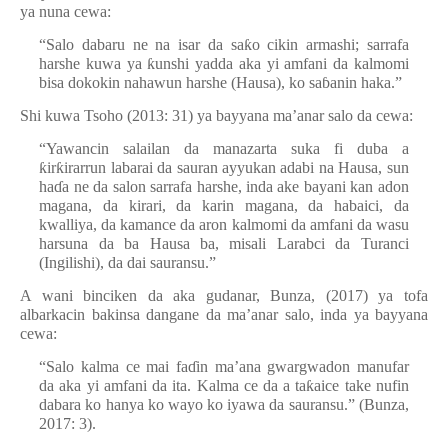
ya nuna cewa:
“Salo dabaru ne na isar da sa
ƙ
o cikin armashi; sarrafa
harshe kuwa ya
ƙ
unshi yadda aka yi amfani da kalmomi
bisa dokokin nahawun harshe (Hausa), ko sa
ɓ
anin haka.”
Shi kuwa Tsoho (2013: 31) ya bayyana ma’anar salo da cewa:
“Yawancin salailan da manazarta suka fi duba a
ƙ
ir
ƙ
irarrun labarai da sauran ayyukan adabi na Hausa, sun
ha
ɗ
a ne da salon sarrafa harshe, inda ake bayani kan adon
magana, da kirari, da karin magana, da habaici, da
kwalliya, da kamance da aron kalmomi da amfani da wasu
harsuna da ba Hausa ba, misali Larabci da Turanci
(Ingilishi), da dai sauransu.”
A wani binciken da aka gudanar, Bunza, (2017) ya tofa
albarkacin bakinsa dangane da ma’anar salo, inda ya bayyana
cewa:
“Salo kalma ce mai fa
ɗ
in ma’ana gwargwadon manufar
da aka yi amfani da ita. Kalma ce da a ta
ƙ
aice take nufin
dabara ko hanya ko wayo ko iyawa da sauransu.” (Bunza,
2017: 3).