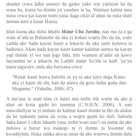
shaidar cewa lallai saurayi da gaske yake son yarinyar ba da
wasa ba, kuma ba domin ya yaudare ta ba. Wannan kalma tana
nuna cewa kai kayan toshi yana daga cikin al’adun da suka shafi
neman aure a
ƙ
asar Hausa.
Idan kuma aka duba littafin
Matar Uba Jaraba
, nan ma za a ga
wata al’ada ta Bahaushe da aka yi
ƙ
o
ƙ
ari wajen fito da ita, wato
yadda ake ha
ɗ
a kayan
ƙ
auri a lokacin da aka sami
ƙ
aruwa ta
haihuwa. Akan ha
ɗ
a kayan
ƙ
auri kamar
ƙ
afafun saniya da kayan
yaji domin yi wa mai jego bi
ƙ
i. Irin wannan al’adar an kawo
bayaninta ne a lokacin da Ladidi matar Sa’idu ta haifi ‘ya’ya
maza tagwaye, inda aka bayyana cewa:
“Ranar
ƙ
auri kuwa
ƙ
afofin sa ya sa aka sayo daga Kano,
aka yi
ƙ
auri da shi, ban da alawa da goro huhu guda
ɗ
an
Shagamu.” (Yakubu, 2006: 47).
A ma’ana ta asali idan ce
ƙ
auri ana nufin irin warin da ake ji
idan an
ƙ
ona gashi ko tsumma (C.N.H.N. 2006). A nan
mawallafiyar ta yi amfani da kalmar
ƙ
auri domin ta fito da ala
ƙ
ar
da ke tsakanin nama da wuta a wajen gashi ko dafi. Saboda
haka
ƙ
auri a cikin labarin yana nufin wani nau’i na nama da ake
dafawa a bayar wa maijego ta ci domin ta kwantar da
kwa
ɗ
ayinta. Haka zalika akwai ranar da ake warewa domin dafa