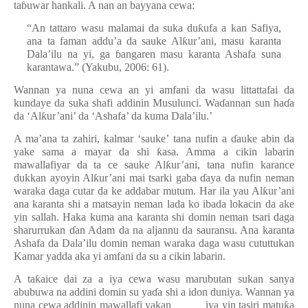
ta
ɓ
uwar hankali. A nan an bayyana cewa:
“An tattaro wasu malamai da suka du
ƙ
ufa a kan Safiya,
ana ta faman addu’a da sauke Al
ƙ
ur’ani, masu karanta
Dala’ilu na yi, ga
ɓ
angaren masu karanta Ashafa suna
karantawa.” (Yakubu, 2006: 61).
Wannan ya nuna cewa an yi amfani da wasu littattafai da
kundaye da suka shafi addinin Musulunci. Wa
ɗ
annan sun ha
ɗ
a
da ‘Al
ƙ
ur’ani’ da ‘Ashafa’ da kuma Dala’ilu.’
A ma’ana ta zahiri, kalmar ‘sauke’ tana nufin a
ɗ
auke abin da
yake sama a mayar da shi
ƙ
asa. Amma a cikin labarin
mawallafiyar da ta ce sauke Al
ƙ
ur’ani, tana nufin karance
dukkan ayoyin Al
ƙ
ur’ani mai tsarki gaba
ɗ
aya da nufin neman
waraka daga cutar da ke addabar mutum. Har ila yau Al
ƙ
ur’ani
ana karanta shi a matsayin neman lada ko ibada lokacin da ake
yin sallah. Haka kuma ana karanta shi domin neman tsari daga
sharurrukan
ɗ
an Adam da na aljannu da sauransu. Ana karanta
Ashafa da Dala’ilu domin neman waraka daga wasu cututtukan
Kamar yadda aka yi amfani da su a cikin labarin.
A ta
ƙ
aice dai za a iya cewa wasu marubutan sukan sanya
abubuwa na addini domin su ya
ɗ
a shi a idon duniya. Wannan ya
nuna cewa addinin mawallafi yakan iya yin tasiri matu
ƙ
a