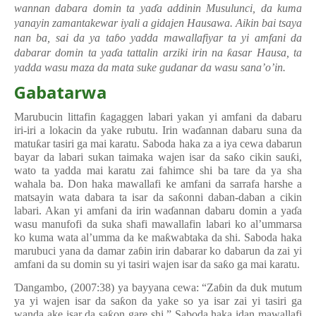
wannan dabara domin ta ya
ɗ
a addinin Musulunci, da kuma
yanayin zamantakewar iyali a gidajen Hausawa. Aikin bai tsaya
nan ba, sai da ya ta
ɓ
o yadda mawallafiyar ta yi amfani da
dabarar domin ta ya
ɗ
a tattalin arziki irin na
ƙ
asar Hausa, ta
yadda wasu maza da mata suke gudanar da wasu sana’o’in.
Gabatarwa
Marubucin littafin
ƙ
agaggen labari yakan yi amfani da dabaru
iri-iri a lokacin da yake rubutu. Irin wa
ɗ
annan dabaru suna da
matu
ƙ
ar tasiri ga mai karatu. Saboda haka za a iya cewa dabarun
bayar da labari sukan taimaka wajen isar da sa
ƙ
o cikin sau
ƙ
i,
wato ta yadda mai karatu zai fahimce shi ba tare da ya sha
wahala ba. Don haka mawallafi ke amfani da sarrafa harshe a
matsayin wata dabara ta isar da sa
ƙ
onni daban-daban a cikin
labari. Akan yi amfani da irin wa
ɗ
annan dabaru domin a ya
ɗ
a
wasu manufofi da suka shafi mawallafin labari ko al’ummarsa
ko kuma wata al’umma da ke ma
ƙ
wabtaka da shi. Saboda haka
marubuci yana da damar za
ɓ
in irin dabarar ko dabarun da zai yi
amfani da su domin su yi tasiri wajen isar da sa
ƙ
o ga mai karatu.
Ɗ
angambo, (2007:38) ya bayyana cewa: “Za
ɓ
in da duk mutum
ya yi wajen isar da sa
ƙ
on da yake so ya isar zai yi tasiri ga
wanda ake isar da sa
ƙ
on gare shi.” Saboda haka idan mawallafi