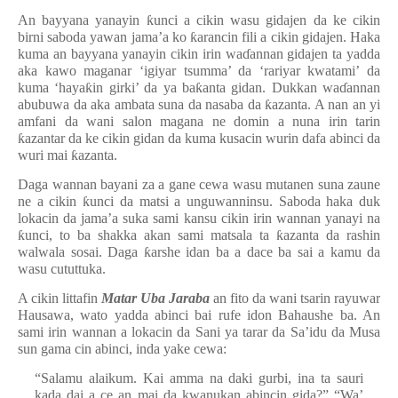
An bayyana yanayin
ƙ
unci a cikin wasu gidajen da ke cikin
birni saboda yawan jama’a ko
ƙ
arancin fili a cikin gidajen. Haka
kuma an bayyana yanayin cikin irin wa
ɗ
annan gidajen ta yadda
aka kawo maganar ‘igiyar tsumma’ da ‘rariyar kwatami’ da
kuma ‘haya
ƙ
in girki’ da ya ba
ƙ
anta gidan. Dukkan wa
ɗ
annan
abubuwa da aka ambata suna da nasaba da
ƙ
azanta. A nan an yi
amfani da wani salon magana ne domin a nuna irin tarin
ƙ
azantar da ke cikin gidan da kuma kusacin wurin dafa abinci da
wuri mai
ƙ
azanta.
Daga wannan bayani za a gane cewa wasu mutanen suna zaune
ne a cikin
ƙ
unci da matsi a unguwanninsu. Saboda haka duk
lokacin da jama’a suka sami kansu cikin irin wannan yanayi na
ƙ
unci, to ba shakka akan sami matsala ta
ƙ
azanta da rashin
walwala sosai. Daga
ƙ
arshe idan ba a dace ba sai a kamu da
wasu cututtuka.
A cikin littafin
Matar Uba Jaraba
an fito da wani tsarin rayuwar
Hausawa, wato yadda abinci bai rufe idon Bahaushe ba. An
sami irin wannan a lokacin da Sani ya tarar da Sa’idu da Musa
sun gama cin abinci, inda yake cewa:
“Salamu alaikum. Kai amma na daki gurbi, ina ta sauri
kada dai a ce an mai da kwanukan abincin gida?” “Wa’