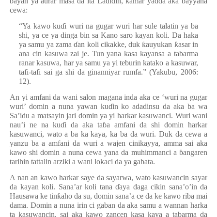
bayan ya aurar masa da ita Ladidin, kamar yadda aka bayyana
cewa:
“Ya kawo ku
ɗ
i wuri na gugar wuri har sule talatin ya ba
shi, ya ce ya dinga bin sa Kano saro kayan koli. Da haka
ya samu ya zama
ɗ
an koli cikakke, duk
ƙ
auyukan
ƙ
asar in
ana cin kasuwa zai je. Tun yana kasa kayansa a tabarma
ranar kasuwa, har ya samu ya yi teburin katako a kasuwar,
tafi-tafi sai ga shi da ginanniyar rumfa.” (Yakubu, 2006:
12).
An yi amfani da wani salon magana inda aka ce ‘wuri na gugar
wuri’ domin a nuna yawan ku
ɗ
in ko adadinsu da aka ba wa
Sa’idu a matsayin jari domin ya yi harkar kasuwanci. Wuri wani
nau’i ne na ku
ɗ
i da aka ta
ɓ
a amfani da shi domin harkar
kasuwanci, wato a ba ka kaya, ka ba da wuri. Duk da cewa a
yanzu ba a amfani da wuri a wajen cinikayya, amma sai aka
kawo shi domin a nuna cewa yana da muhimmanci a
ɓ
angaren
tarihin tattalin arziki a wani lokaci da ya gabata.
A nan an kawo harkar saye da sayarwa, wato kasuwancin sayar
da kayan koli. Sana’ar koli tana
ɗ
aya daga cikin sana’o’in da
Hausawa ke tin
ƙ
aho da su, domin sana’a ce da ke kawo riba mai
dama. Domin a nuna irin ci gaban da aka samu a wannan harka
ta kasuwancin, sai aka kawo zancen kasa kaya a tabarma da