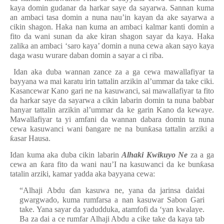
kaya domin gudanar da harkar saye da sayarwa. Sannan kuma
an ambaci tasa domin a nuna nau’in kayan da ake sayarwa a
cikin shagon. Haka nan kuma an ambaci kalmar kanti domin a
fito da wani sunan da ake kiran shagon sayar da kaya. Haka
zalika an ambaci ‘saro kaya’ domin a nuna cewa akan sayo kaya
daga wasu wurare daban domin a sayar a ci riba.
Idan aka duba wannan zance za a ga cewa mawallafiyar ta
bayyana wa mai karatu irin tattalin arzikin al’ummar da take ciki.
Kasancewar Kano gari ne na kasuwanci, sai mawallafiyar ta fito
da harkar saye da sayarwa a cikin labarin domin ta nuna babbar
hanyar tattalin arzikin al’ummar da ke garin Kano da kewaye.
Mawallafiyar ta yi amfani da wannan dabara domin ta nuna
cewa kasuwanci wani
ɓ
angare ne na bun
ƙ
asa tattalin arziki a
ƙ
asar Hausa.
Idan kuma aka duba cikin labarin
Alhaki Kwikuyo Ne
za a ga
cewa an
ƙ
ara fito da wani nau’I na kasuwanci da ke bun
ƙ
asa
tatalin arziki, kamar yadda aka bayyana cewa:
“Alhaji Abdu
ɗ
an kasuwa ne, yana da jarinsa daidai
gwargwado, kuma rumfarsa a nan kasuwar Sabon Gari
take. Yana sayar da yadudduka, atamfofi da ‘yan kwalaye.
Ba za dai a ce rumfar Alhaji Abdu a cike take da kaya tab