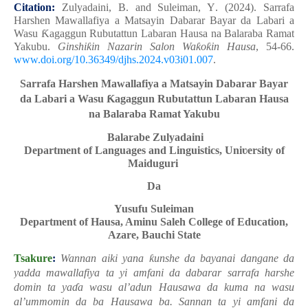
Citation:
Zulyadaini, B
. and Suleiman, Y
. (2024). Sarrafa
Harshen Mawallafiya a Matsayin Dabarar Bayar da Labari a
Wasu
Ƙ
agaggun Rubutattun Labaran Hausa na Balaraba Ramat
Yakubu.
Ginshi
ƙ
in Nazarin Salon Wa
ƙ
o
ƙ
in Hausa
,
54
-
66
.
www.doi.org/10.36349/djhs.2024.v03i01.00
7
.
Sarrafa Harshen Mawallafiya a Matsayin Dabarar Bayar
da Labari a Wasu
Ƙ
agaggun Rubutattun Labaran Hausa
na Balaraba Ramat Yakubu
Balarabe Zulyadaini
Department of Languages and Linguistics, Uni
ʋ
ersity of
Maiduguri
Da
Yusufu Suleiman
Department of Hausa, Aminu Saleh College of Education,
Azare, Bauchi State
Tsakure
:
Wannan aiki yana
ƙ
unshe da bayanai dangane da
yadda mawallafiya ta yi amfani da dabarar sarrafa harshe
domin ta ya
ɗ
a wasu al’adun Hausawa da kuma na wasu
al’ummomin da ba Hausawa ba.
Sannan ta yi amfani da