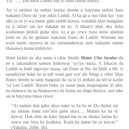
(3) “….’yan aikin Ladidi sun yi mata rashin kunya.”
An yi amfani da rashin kunya domin a bayyana rashin kara
tsakanin Daso da ‘yan aikin Ladidi. Ai ka ga a nan idan har ‘yan
aiki za su yi wa matar gida rashin kunya, wata
ƙ
ila idan maigidan
ya ji labari zai iya dakatar da su. A ta
ƙ
aice idan aka duba
wa
ɗ
annan jimloli guda uku, za a ga cewa suna nuna alamun
kishi ne da ke gudana tsakanin Daso da Ladidi. Wannan ma
wani tsarin rayuwa ne na zamantakewar aure tsakanin matan
Hausawa kuma kishiyoyi.
Wani kishin da aka samu a cikin littafin
Matar Uba Jaraba
shi
ne a sakamakon samun haihuwar ‘ya’ya maza. A lokacin da
Ladidi ta haifi tagwaye maza, sai Daso ta fito da kishi a fili. A
sanadiyyar haka ne ta tafi wani gari wai shi Ningi a cikin Jihar
Bauci domin ta sami maganin da za ta yi amfani da shi ta kashe
‘ya’yan Ladidi. Bayan boka ya nuna mata magunguna iri uku,
na mutuwa da na haukacewa da kuma na shiga duniya, nan take
sai ta bayyana masa cewa:
“Ai malam duk gaba
ɗ
aya nake so ka ba ni. Da
ɗ
ai
ɗ
ai sai
na talauta mata zuri’arta gaba
ɗ
aya…. Malam ka ba ni
kawai. Duk abin da kake tunani ma ni na
ɗ
auka, kuma ko
nawa zan biya ka ku
ɗ
inka. Kada ka damu ba ni kawai.”
(Yakubu, 2006: 56).