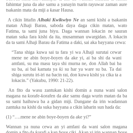
fahimtar juna da ake samu a yanayin tsarin rayuwar zaman aure
tsakanin mata da miji a
ƙ
asar Hausa.
A cikin littafin
Alhaki Kwikwiyo Ne
an sami kishi a tsakanin
matan Alhaji Barau, saboda
ɗ
aya daga cikin matan, wato
Fatima, ta sami juna biyu. Daga wannan lokacin ne sauran
matan suka fara kishi da ita, musamman uwargidan. A lokacin
da ta sami Alhaji Barau da Fatima a
ɗ
aki, sai aka bayyana cewa:
“Tana shiga kuwa sai ta fara yi wa Alhaji surutai cewar
mene ne abin
ɓ
oye-
ɓ
oyen da ake yi, ai ba shi da wani
amfani, su ma masu taya shi murna ne, don Allah bai ba
su ba, ai bai kamata ya
ƙ
i su har ya ware su ba. Ta dai
shiga surutu iri-iri na
ɓ
acin rai, don kuwa kishi ya cika ta a
lokacin.” (Yakubu, 1990: 21-22).
An fito da wasu zantukan kishi domin a nuna wani salon
magana na
ƙ
orafe-
ƙ
orafen da ake samu daga wurin matan da ba
su sami haihuwa ba a gidan miji. Dangane da irin wa
ɗ
annan
zantuka na kishi da suka bayyana a cikin labarin sun ha
ɗ
a da:
(1) “….mene ne abin
ɓ
oye-
ɓ
oyen da ake yi?”
Wannan ya nuna cewa an yi amfani da wani salon magana
domin a fito da
ƙ
orafi a kan
ɓ
oye ciki. Akan yi irin wannan
ɓ
oye