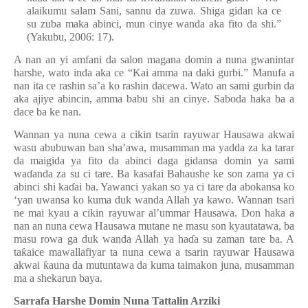
alaikumu salam Sani, sannu da zuwa. Shiga gidan ka ce
su zuba maka abinci, mun cinye wanda aka fito da shi.”
(Yakubu, 2006: 17).
A nan an yi amfani da salon magana domin a nuna gwanintar
harshe, wato inda aka ce “Kai amma na daki gurbi.” Manufa a
nan ita ce rashin sa’a ko rashin dacewa. Wato an sami gurbin da
aka ajiye abincin, amma babu shi an cinye. Saboda haka ba a
dace ba ke nan.
Wannan ya nuna cewa a cikin tsarin rayuwar Hausawa akwai
wasu abubuwan ban sha’awa, musamman ma yadda za ka tarar
da maigida ya fito da abinci daga gidansa domin ya sami
wa
ɗ
anda za su ci tare. Ba kasafai Bahaushe ke son zama ya ci
abinci shi ka
ɗ
ai ba. Yawanci yakan so ya ci tare da abokansa ko
‘yan uwansa ko kuma duk wanda Allah ya kawo. Wannan tsari
ne mai kyau a cikin rayuwar al’ummar Hausawa. Don haka a
nan an nuna cewa Hausawa mutane ne masu son kyautatawa, ba
masu rowa ga duk wanda Allah ya ha
ɗ
a su zaman tare ba. A
ta
ƙ
aice mawallafiyar ta nuna cewa a tsarin rayuwar Hausawa
akwai
ƙ
auna da mutuntawa da kuma taimakon juna, musamman
ma a shekarun baya.
Sarrafa Harshe Domin Nuna Tattalin Arziki