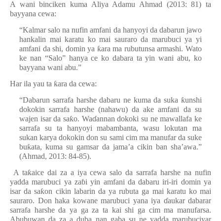
A wani binciken kuma Aliya Adamu Ahmad (2013: 81) ta
bayyana cewa:
“Kalmar salo na nufin amfani da hanyoyi da dabarun jawo
hankalin mai karatu ko mai sauraro da marubuci ya yi
amfani da shi, domin ya
ƙ
ara ma rubutunsa armashi. Wato
ke nan “Salo” hanya ce ko dabara ta yin wani abu, ko
bayyana wani abu.”
Har ila yau ta
ƙ
ara da cewa:
“Dabarun sarrafa harshe dabaru ne kuma da suka
ƙ
unshi
dokokin sarrafa harshe (nahawu) da ake amfani da su
wajen isar da sa
ƙ
o. Wa
ɗ
annan dokoki su ne mawallafa ke
sarrafa su ta hanyoyi mabambanta, wasu lokutan ma
sukan karya dokokin don su sami cim ma manufar da suke
bu
ƙ
ata, kuma su gamsar da jama’a cikin ban sha’awa.”
(Ahmad, 2013: 84-85).
A ta
ƙ
aice dai za a iya cewa salo da sarrafa harshe na nufin
yadda marubuci ya za
ɓ
i yin amfani da dabaru iri-iri domin ya
isar da sa
ƙ
on cikin labarin da ya rubuta ga mai karatu ko mai
sauraro. Don haka kowane marubuci yana iya
ɗ
aukar dabarar
sarrafa harshe da ya ga za ta kai shi ga cim ma manufarsa.
Abubuwan da za a duba nan gaba su ne yadda marubuciyar