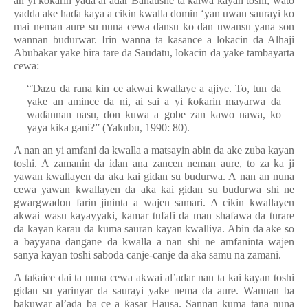
an yi
ƙ
o
ƙ
arin ya
ɗ
a al’adar Bahaushe ta kaiwa kayan toshi, wato
yadda ake ha
ɗ
a kaya a cikin kwalla domin ‘yan uwan saurayi ko
mai neman aure su nuna cewa
ɗ
ansu ko
ɗ
an uwansu yana son
wannan budurwar. Irin wanna ta kasance a lokacin da Alhaji
Abubakar yake hira tare da Saudatu, lokacin da yake tambayarta
cewa:
“
Ɗ
azu da rana kin ce akwai kwallaye a ajiye. To, tun da
yake an amince da ni, ai sai a yi
ƙ
o
ƙ
arin mayarwa da
wa
ɗ
annan nasu, don kuwa a gobe zan kawo nawa, ko
yaya kika gani?” (Yakubu, 1990: 80).
A nan an yi amfani da kwalla a matsayin abin da ake zuba kayan
toshi. A zamanin da idan ana zancen neman aure, to za ka ji
yawan kwallayen da aka kai gidan su budurwa. A nan an nuna
cewa yawan kwallayen da aka kai gidan su budurwa shi ne
gwargwadon farin jininta a wajen samari. A cikin kwallayen
akwai wasu kayayyaki, kamar tufafi da man shafawa da turare
da kayan
ƙ
arau da kuma sauran kayan kwalliya. Abin da ake so
a bayyana dangane da kwalla a nan shi ne amfaninta wajen
sanya kayan toshi saboda canje-canje da aka samu na zamani.
A ta
ƙ
aice dai ta nuna cewa akwai al’adar nan ta kai kayan toshi
gidan su yarinyar da saurayi yake nema da aure. Wannan ba
ba
ƙ
uwar al’ada ba ce a
ƙ
asar Hausa. Sannan kuma tana nuna