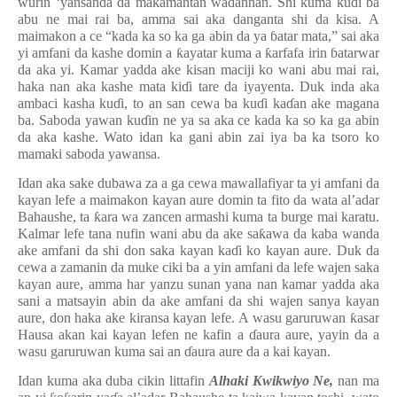
wurin ‘yansanda da makamantan wa
ɗ
annan. Shi kuma ku
ɗ
i ba
abu ne mai rai ba, amma sai aka danganta shi da kisa. A
maimakon a ce “kada ka so ka ga abin da ya
ɓ
atar mata,” sai aka
yi amfani da kashe domin a
ƙ
ayatar kuma a
ƙ
arfafa irin
ɓ
atarwar
da aka yi. Kamar yadda ake kisan maciji ko wani abu mai rai,
haka nan aka kashe mata ki
ɗ
i tare da iyayenta. Duk inda aka
ambaci kasha ku
ɗ
i, to an san cewa ba ku
ɗ
i ka
ɗ
an ake magana
ba. Saboda yawan ku
ɗ
in ne ya sa aka ce kada ka so ka ga abin
da aka kashe. Wato idan ka gani abin zai iya ba ka tsoro ko
mamaki saboda yawansa.
Idan aka sake dubawa za a ga cewa mawallafiyar ta yi amfani da
kayan lefe a maimakon kayan aure domin ta fito da wata al’adar
Bahaushe, ta
ƙ
ara wa zancen armashi kuma ta burge mai karatu.
Kalmar lefe tana nufin wani abu da ake sa
ƙ
awa da kaba wanda
ake amfani da shi don saka kayan ka
ɗ
i ko kayan aure. Duk da
cewa a zamanin da muke ciki ba a yin amfani da lefe wajen saka
kayan aure, amma har yanzu sunan yana nan kamar yadda aka
sani a matsayin abin da ake amfani da shi wajen sanya kayan
aure, don haka ake kiransa kayan lefe. A wasu garuruwan
ƙ
asar
Hausa akan kai kayan lefen ne kafin a
ɗ
aura aure, yayin da a
wasu garuruwan kuma sai an
ɗ
aura aure da a kai kayan.
Idan kuma aka duba cikin littafin
Alhaki Kwikwiyo Ne,
nan ma