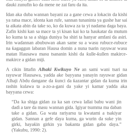
ɗ
auki zunufin ko da mene ne zai faru da ita.
Idan aka duba wannan bayani za a gane cewa a lokacin da kishi
ya ratsa mace, idonta kan rufe, sannan tunaninta ya gushe har sai
ta aikata abin da take so, ko da kuwa za ta yi nadama daga baya.
Zafin kishi kan sa mace ta yi kisan kai ko ta haukatar da mutum
ko kuma ta sa a shiga duniya ba shiri ta hanyar amfani da asiri.
Irin wa
ɗ
annan abubuwan akan same su a wasu rubuce-rubuce
na
ƙ
agaggun labaran Hausa domin a nuna tsarin rayuwar wasu
matan Hausawa masu tsananin kishi da
ƙ
ulle-
ƙ
ullen makirce-
makirce a gidan miji.
A cikin littafin
Alhaki Kwikuyo Ne
an sami wani tsari na
rayuwar Hausawa, yadda ake bayyana yanayin rayuwar gidan
Alhaji Abdu dangane da
ƙ
unci da
ƙ
azantar gidan da kuma irin
rashin kulawa ta a-zo-a-gani da yake yi kamar yadda aka
bayyana cewa:
“Da ka shiga gidan za ka san cewa lallai babu wani jin
da
ɗ
i a tare da masu wannan gida. Igiyar tsumma ma daban
take a gidan. Ga wata rariyarsu ta kwatami a tsakiyar
gidan. Sannan a gefe
ɗ
aya kuma, ga wurin da suke yin
girki, haya
ƙ
in girkin ya ba
ƙ
anta gidan gaba
ɗ
aya.”
(Yakubu, 1990: 2).