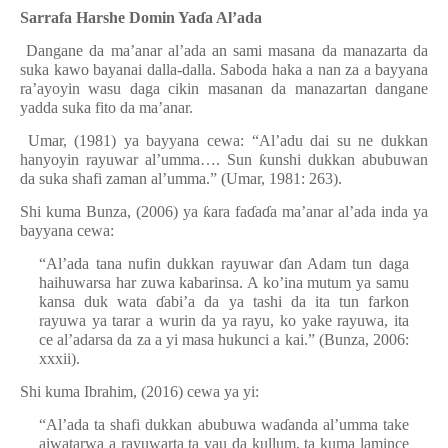
Sarrafa Harshe Domin Ya
ɗ
a Al’ada
Dangane da ma’anar al’ada an sami masana da manazarta da
suka kawo bayanai dalla-dalla. Saboda haka a nan za a bayyana
ra’ayoyin wasu daga cikin masanan da manazartan dangane
yadda suka fito da ma’anar.
Umar, (1981) ya bayyana cewa: “Al’adu dai su ne dukkan
hanyoyin rayuwar al’umma…. Sun
ƙ
unshi dukkan abubuwan
da suka shafi zaman al’umma.” (Umar, 1981: 263).
Shi kuma Bunza, (2006) ya
ƙ
ara fa
ɗ
a
ɗ
a ma’anar al’ada inda ya
bayyana cewa:
“Al’ada tana nufin dukkan rayuwar
ɗ
an Adam tun daga
haihuwarsa har zuwa kabarinsa. A ko’ina mutum ya samu
kansa duk wata
ɗ
abi’a da ya tashi da ita tun farkon
rayuwa ya tarar a wurin da ya rayu, ko yake rayuwa, ita
ce al’adarsa da za a yi masa hukunci a kai.” (Bunza, 2006:
xxx
ii
).
Shi kuma Ibrahim, (2016) cewa ya yi:
“Al’ada ta shafi dukkan abubuwa wa
ɗ
anda al’umma take
aiwatarwa a rayuwarta ta yau da kullum, ta kuma lamince