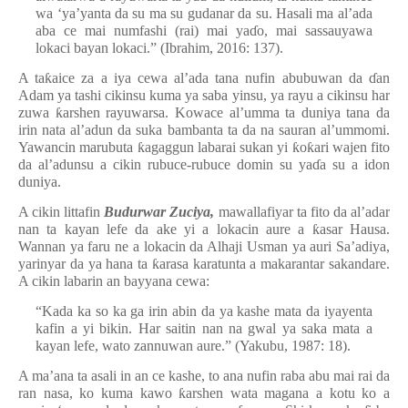
wa ‘ya’yanta da su ma su gudanar da su. Hasali ma al’ada
aba ce mai numfashi (rai) mai ya
ɗ
o, mai sassauyawa
lokaci bayan lokaci.” (Ibrahim, 2016: 137).
A ta
ƙ
aice za a iya cewa al’ada tana nufin abubuwan da
ɗ
an
Adam ya tashi cikinsu kuma ya saba yinsu, ya rayu a cikinsu har
zuwa
ƙ
arshen rayuwarsa. Kowace al’umma ta duniya tana da
irin nata al’adun da suka bambanta ta da na sauran al’ummomi.
Yawancin marubuta
ƙ
agaggun labarai sukan yi
ƙ
o
ƙ
ari wajen fito
da al’adunsu a cikin rubuce-rubuce domin su ya
ɗ
a su a idon
duniya.
A cikin littafin
Budurwar Zuciya,
mawallafiyar ta fito da al’adar
nan ta kayan lefe da ake yi a lokacin aure a
ƙ
asar Hausa.
Wannan ya faru ne a lokacin da Alhaji Usman ya auri Sa’adiya,
yarinyar da ya hana ta
ƙ
arasa karatunta a makarantar sakandare.
A cikin labarin an bayyana cewa:
“Kada ka so ka ga irin abin da ya kashe mata da iyayenta
kafin a yi bikin. Har saitin nan na gwal ya saka mata a
kayan lefe, wato zannuwan aure.” (Yakubu, 1987: 18).
A ma’ana ta asali in an ce kashe, to ana nufin raba abu mai rai da
ran nasa, ko kuma kawo
ƙ
arshen wata magana a kotu ko a