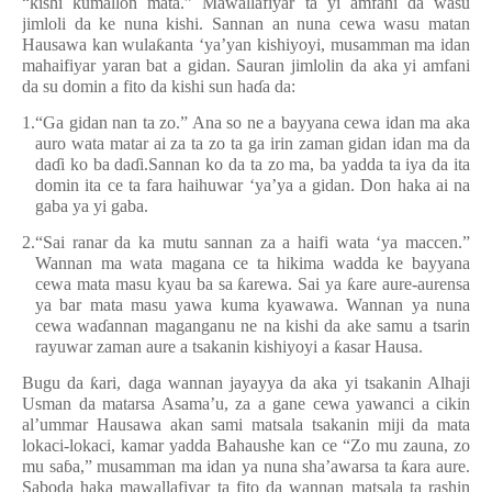
“kishi kumallon mata.” Mawallafiyar ta yi amfani da wasu
jimloli da ke nuna kishi. Sannan an nuna cewa wasu matan
Hausawa kan wula
ƙ
anta ‘ya’yan kishiyoyi, musamman ma idan
mahaifiyar yaran bat a gidan. Sauran jimlolin da aka yi amfani
da su domin a fito da kishi sun ha
ɗ
a da:
1.
“Ga gidan nan ta zo.” Ana so ne a bayyana cewa idan ma aka
auro wata matar ai za ta zo ta ga irin zaman gidan idan ma da
da
ɗ
i ko ba da
ɗ
i.Sannan ko da ta zo ma, ba yadda ta iya da ita
domin ita ce ta fara haihuwar ‘ya’ya a gidan. Don haka ai na
gaba ya yi gaba.
2.
“Sai ranar da ka mutu sannan za a haifi wata ‘ya maccen.”
Wannan ma wata magana ce ta hikima wadda ke bayyana
cewa mata masu kyau ba sa
ƙ
arewa. Sai ya
ƙ
are aure-aurensa
ya bar mata masu yawa kuma kyawawa. Wannan ya nuna
cewa wa
ɗ
annan maganganu ne na kishi da ake samu a tsarin
rayuwar zaman aure a tsakanin kishiyoyi a
ƙ
asar Hausa.
Bugu da
ƙ
ari, daga wannan jayayya da aka yi tsakanin Alhaji
Usman da matarsa Asama’u, za a gane cewa yawanci a cikin
al’ummar Hausawa akan sami matsala tsakanin miji da mata
lokaci-lokaci, kamar yadda Bahaushe kan ce “Zo mu zauna, zo
mu sa
ɓ
a,” musamman ma idan ya nuna sha’awarsa ta
ƙ
ara aure.
Saboda haka mawallafiyar ta fito da wannan matsala ta rashin