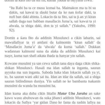
domin ta
ƙ
ara fito da shi fili, kamar yadda ta bayyana cewa:
“Ita Rabi ba ta ce musu komai ba. Maimakon ma ta bi su
ɗ
akin, sai kawai ta
ɗ
auki butar da ke nan
ƙ
ofar
ɗ
aki, ta
nufi ban
ɗ
aki abinta. Lokacin da ta fito, sai ta ji an yi kiran
sallah daga nan babban masallacin Juma’a, sai kawai ta yi
alwala, ta shiga
ɗ
aki, don ta yi sallah.” (Yakubu, 1990:
92).
Domin a
ƙ
ara fito da addinin Musulunci a cikin labarin, sai
mawallafiyar ta yi amfani da kalmomin ‘kiran sallah’ da
‘Masallacin Juma’a’ da ‘alwala’ da kuma ‘sallah.’ Dukkan
wa
ɗ
annan kalmomi suna da ala
ƙ
a da addinin Musulunci kai
tsaye, kuma sun shafi aikata ibada ta hanyar yin sallah.
Kowane musulmi ya san cewa sallah tana
ɗ
aya daga cikin shika-
shikan Musulunci. Hasali ma idan sallah ta inganta, sauran
ayyuka ma sun inganta. Saboda haka idan lokacin sallah ya yi,
to, ba sauran wani aiki sai ita. Idan an idar da sallah, sai a shiga
sauran hidindimun duniya. Yin sallah ne ke bambanta tsakanin
musulmi da wanda ba musulmi ba.
Idan kuma aka duba cikin littafin
Matar Uba Jaraba
an sake
kawo wasu abubuwan da suka ji
ɓ
anci addinin Musulunci, wato
lokacin da Safiya ‘yar gidan Daso ke fama da rashin lafiya na