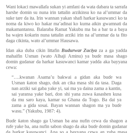
Wani lokaci mawallafa sukan yi amfani da wata dabara ta sarrafa
harshe domin su nuna irin tattalin arzikinsu ko na al’ummar da
suke tare da ita. Irin wannan yakan shafi harkar kasuwanci ko ta
noma da kiwo ko ha
ƙ
ar ma’adinai ko kuma aikin gwamnati da
makamantansu. Balaraba Ramat Yakubu ma ba a bar ta a baya
ba wajen
ƙ
o
ƙ
arin nuna tattalin arziki irin na al’ummar da ta fito
daga cikinta, wato al’ummar Hausawa.
Idan aka duba cikin littafin
Budurwar Zuciya
za a ga yadda
mahaifin Usman (wato Alhaji Aminu) ya bu
ɗ
e masa shago
domin gudanar da harkar kasuwanci kamar yadda aka bayyana
cewa:
“….kwanan Asama’u bakwai a gidan aka bu
ɗ
e wa
Usman
ƙ
aton shago, duk an cika masa shi da tasa. Daga
nan arziki sai gaba yake yi, sai ma ya daina zama a kantin,
sai yaransa yake bari, don shi yana zuwa
ƙ
asashen kusa
da mu saro kaya, kamar su Ghana da Togo. Ba dai ya
zama a gida sosai. Bayan wannan shagon ma ya bu
ɗ
e
wasu.” (Yakubu, 1987: 4).
Bu
ɗ
e
ƙ
aton shago ga Usman ba ana nufin cewa da shagon a
rufe yake ba, ana nufin sabon shago da aka bu
ɗ
e domin gudanar
da harkar kasuwanci. Ana so a bayyana cewa an zuba masa