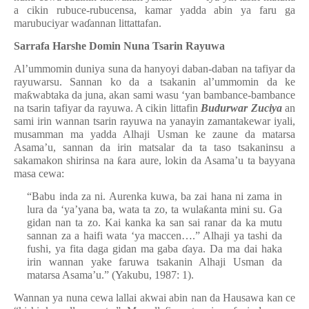
a cikin rubuce-rubucensa, kamar yadda abin ya faru ga
marubuciyar wa
ɗ
annan littattafan.
Sarrafa Harshe Domin Nuna Tsarin Rayuwa
Al’ummomin duniya suna da hanyoyi daban-daban na tafiyar da
rayuwarsu. Sannan ko da a tsakanin al’ummomin da ke
ma
ƙ
wabtaka da juna, akan sami wasu ‘yan bambance-bambance
na tsarin tafiyar da rayuwa. A cikin littafin
Budurwar Zuciya
an
sami irin wannan tsarin rayuwa na yanayin zamantakewar iyali,
musamman ma yadda Alhaji Usman ke zaune da matarsa
Asama’u, sannan da irin matsalar da ta taso tsakaninsu a
sakamakon shirinsa na
ƙ
ara aure, lokin da Asama’u ta bayyana
masa cewa:
“Babu inda za ni. Aurenka kuwa, ba zai hana ni zama in
lura da ‘ya’yana ba, wata ta zo, ta wula
ƙ
anta mini su. Ga
gidan nan ta zo. Kai kanka ka san sai ranar da ka mutu
sannan za a haifi wata ‘ya maccen….” Alhaji ya tashi da
fushi, ya fita daga gidan ma gaba
ɗ
aya. Da ma dai haka
irin wannan yake faruwa tsakanin Alhaji Usman da
matarsa Asama’u.” (Yakubu, 1987: 1).
Wannan ya nuna cewa lallai akwai abin nan da Hausawa kan ce