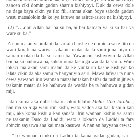
zancen ciki domin gudun sharrin kishiyoyi. Duk da cewa dole
ne daga baya cikin ya fito fili, amma akan
ɓ
oye saboda gudun
wasu matsaloloin da ke iya faruwa na asirce-asirce na kishiyoyi.
(2) “….don Allah bai ba su ba, ai bai kamata ya
ƙ
i su har ya
ware su ba.”
A nan ma an yi amfani da sarrafa harshe ne domin a sake fito da
wani
ƙ
orafi na wariya tsakanin matar da ta sami juna biyu da
sauran matan da ba su samu ba. Yawancin kishiyoyin da Allah
bai ba su haihuwa ba, sukan nuna kishi ga wadda ta samu. Wani
lokaci ma akan sami matan da ke yun
ƙ
urin kashe kishiyar ko
lalata cikin da aka samu ta hanyar yin asiri. Mawallafiyar ta nuna
cewa yawanci irin wannan matsalar takan haifar da rashin jituwa
tsakanin matar da ke haihuwa da wadda ba ta haihuwa a gidan
miji.
Idan kuma aka duba labarin cikin littafin
Matar Uba Jaraba
,
nan ma za a ga wani irin kishi, wato yadda aka bar kishi a kan
miji, aka koma kishi a kan sana’a. Irin wannan kishin ya samu
ne tsakanin Daso da Ladidi, wato a lokacin da Ladidi ta fara
abincin sayarwa ana kai mata kasuwa. A nan an bayyana cewa:
“To wannan ciniki da Ladidi ta kama gadan-gadan, sai