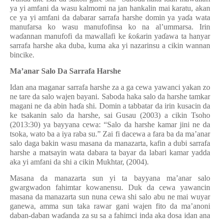
ya yi amfani da wasu kalmomi na jan hankalin mai karatu, akan
ce ya yi amfani da dabarar sarrafa harshe domin ya ya
ɗ
a wata
manufarsa ko wasu manufofinsa ko na al’ummarsa. Irin
wa
ɗ
annan manufofi da mawallafi ke
ƙ
o
ƙ
arin ya
ɗ
awa ta hanyar
sarrafa harshe aka duba, kuma aka yi nazarinsu a cikin wannan
bincike.
Ma’anar Salo Da Sarrafa Harshe
Idan ana maganar sarrafa harshe za a ga cewa yawanci yakan zo
ne tare da salo wajen bayani. Saboda haka salo da harshe tamkar
magani ne da abin ha
ɗ
a shi. Domin a tabbatar da irin kusacin da
ke tsakanin salo da harshe, sai Gusau (2003) a cikin Tsoho
(2013:30) ya bayyana cewa: “Salo da harshe kamar jini ne da
tsoka, wato ba a iya raba su.” Zai fi dacewa a fara ba da ma’anar
salo daga bakin wasu masana da manazarta, kafin a dubi sarrafa
harshe a matsayin wata dabara ta bayar da labari kamar yadda
aka yi amfani da shi a cikin Mukhtar, (2004).
Masana da manazarta sun yi ta bayyana ma’anar salo
gwargwadon fahimtar kowanensu. Duk da cewa yawancin
masana da manazarta sun nuna cewa shi salo abu ne mai wuyar
ganewa, amma sun taka rawar gani wajen fito da ma’anoni
daban-daban wa
ɗ
anda za su sa a fahimci inda aka dosa idan ana