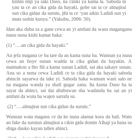
kishin miji ya saki Daso, na ciniki ya kama ta. Saboda in
yau ta ce an cika gida da haya
ƙ
i, gobe sai ta ce almajirai
sun cika gidan da surutu, jibi ta ce ‘yan aikin Ladidi sun yi
mata rashin kunya.” (Yakubu, 2006: 50).
Idan aka duba za a gane cewa an yi amfani da wasu maganganu
masu nuna kishi kamar haka:
(1) “….an cika gida da haya
ƙ
i.”
An jefa magana ce ba tare da an kama suna ba. Wannan ya nuna
cewa an
ɓ
oye sunan wadda ta cika gidan da haya
ƙ
in. A
maimakon a fito fili a kama sunan Ladidi, sai aka sakaye sunan.
Ana so a nuna cewa Ladidi ce ta cika gida da haya
ƙ
i saboda
abincin sayarwa da take yi. Saboda haka wannan wani salo ne
na magana wanda ya shafi gugar zana. Ita kuma Daso ba ta
sayar da abinci, sai dai abubuwan sha wa
ɗ
anda ba sai an yi
amfani da wuta ba wajen sarrafa su.
(2) “….almajirai sun cika gidan da surutu.”
Wannan wata magana ce da ke nuna alamar kora da hali. Wato
an fake da surutun almajirai a cikin gida domin Alhaji ya hana su
shiga
ɗ
auko kayan tallen abinci.