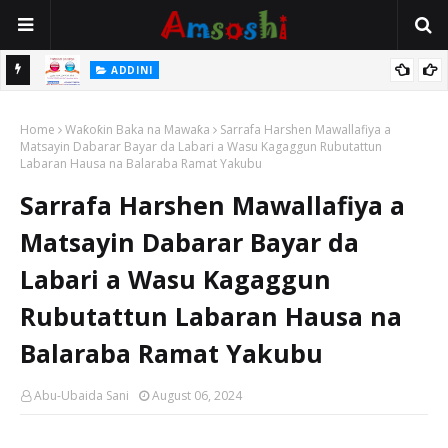
 Gudu
ADDINI
Na Yi Mafarki Ana Bikina, Kafin A Daura Aure Sai Na Farka
Home
Waƙoƙin Baka na Mawaƙa
Sarrafa Harshen Mawallafiya a
Matsayin Dabarar Bayar da Labari a Wasu Kagaggun Rubutattun
Labaran Hausa na Balaraba Ramat Yakubu
Sarrafa Harshen Mawallafiya a
Matsayin Dabarar Bayar da
Labari a Wasu Kagaggun
Rubutattun Labaran Hausa na
Balaraba Ramat Yakubu
Abu-Ubaida Sani
August 06, 2024