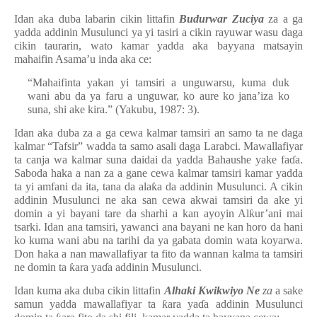
Idan aka duba labarin cikin littafin
Budurwar Zuciya
za a ga
yadda addinin Musulunci ya yi tasiri a cikin rayuwar wasu daga
cikin taurarin, wato kamar yadda aka bayyana matsayin
mahaifin Asama’u inda aka ce:
“Mahaifinta yakan yi tamsiri a unguwarsu, kuma duk
wani abu da ya faru a unguwar, ko aure ko jana’iza ko
suna, shi ake kira.” (Yakubu, 1987: 3).
Idan aka duba za a ga cewa kalmar tamsiri an samo ta ne daga
kalmar “Tafsir” wadda ta samo asali daga Larabci. Mawallafiyar
ta canja wa kalmar suna daidai da yadda Bahaushe yake fa
ɗ
a.
Saboda haka a nan za a gane cewa kalmar tamsiri kamar yadda
ta yi amfani da ita, tana da ala
ƙ
a da addinin Musulunci. A cikin
addinin Musulunci ne aka san cewa akwai tamsiri da ake yi
domin a yi bayani tare da sharhi a kan ayoyin Al
ƙ
ur’ani mai
tsarki. Idan ana tamsiri, yawanci ana bayani ne kan horo da hani
ko kuma wani abu na tarihi da ya gabata domin wata koyarwa.
Don haka a nan mawallafiyar ta fito da wannan kalma ta tamsiri
ne domin ta
ƙ
ara ya
ɗ
a addinin Musulunci.
Idan kuma aka duba cikin littafin
Alhaki Kwikwiyo Ne
za
a sake
samun yadda mawallafiyar ta
ƙ
ara ya
ɗ
a addinin Musulunci