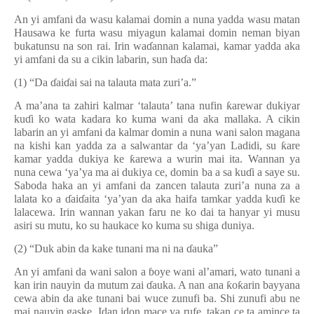
An yi amfani da wasu kalamai domin a nuna yadda wasu matan
Hausawa ke furta wasu miyagun kalamai domin neman biyan
bukatunsu na son rai. Irin wa
ɗ
annan kalamai, kamar yadda aka
yi amfani da su a cikin labarin, sun ha
ɗ
a da:
(1) “Da
ɗ
ai
ɗ
ai sai na talauta mata zuri’a.”
A ma’ana ta zahiri kalmar ‘talauta’ tana nufin
ƙ
arewar dukiyar
ku
ɗ
i ko wata kadara ko kuma wani da aka mallaka. A cikin
labarin an yi amfani da kalmar domin a nuna wani salon magana
na kishi kan yadda za a salwantar da ‘ya’yan Ladidi, su
ƙ
are
kamar yadda dukiya ke
ƙ
arewa a wurin mai ita. Wannan ya
nuna cewa ‘ya’ya ma ai dukiya ce, domin ba a sa ku
ɗ
i a saye su.
Saboda haka an yi amfani da zancen talauta zuri’a nuna za a
lalata ko a
ɗ
ai
ɗ
aita ‘ya’yan da aka haifa tamkar yadda ku
ɗ
i ke
lalacewa. Irin wannan yakan faru ne ko dai ta hanyar yi musu
asiri su mutu, ko su haukace ko kuma su shiga duniya.
(2) “Duk abin da kake tunani ma ni na
ɗ
auka”
An yi amfani da wani salon a
ɓ
oye wani al’amari, wato tunani a
kan irin nauyin da mutum zai
ɗ
auka. A nan ana
ƙ
o
ƙ
arin bayyana
cewa abin da ake tunani bai wuce zunufi ba. Shi zunufi abu ne
mai nauyin gaske. Idan idon mace ya rufe, takan ce ta amince ta