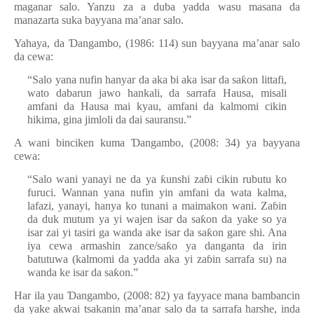
maganar salo. Yanzu za a duba yadda wasu masana da
manazarta suka bayyana ma’anar salo.
Yahaya, da
Ɗ
angambo, (1986: 114) sun bayyana ma’anar salo
da cewa:
“Salo yana nufin hanyar da aka bi aka isar da sa
ƙ
on littafi,
wato dabarun jawo hankali, da sarrafa Hausa, misali
amfani da Hausa mai kyau, amfani da kalmomi cikin
hikima, gina jimloli da dai sauransu.”
A wani binciken kuma
Ɗ
angambo, (2008: 34) ya bayyana
cewa:
“Salo wani yanayi ne da ya
ƙ
unshi za
ɓ
i cikin rubutu ko
furuci. Wannan yana nufin yin amfani da wata kalma,
lafazi, yanayi, hanya ko tunani a maimakon wani. Za
ɓ
in
da duk mutum ya yi wajen isar da sa
ƙ
on da yake so ya
isar zai yi tasiri ga wanda ake isar da sa
ƙ
on gare shi. Ana
iya cewa armashin zance/sa
ƙ
o ya danganta da irin
batutuwa (kalmomi da yadda aka yi za
ɓ
in sarrafa su) na
wanda ke isar da sa
ƙ
on.”
Har ila yau
Ɗ
angambo, (2008: 82) ya fayyace mana bambancin
da yake akwai tsakanin ma’anar salo da ta sarrafa harshe, inda