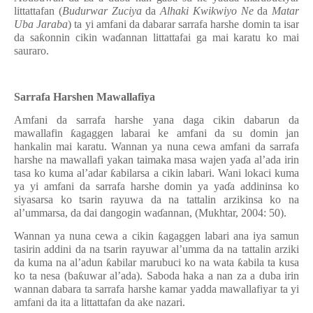
littattafan (
Budurwar Zuciya
da
Alhaki Kwikwiyo Ne
da
Matar
Uba Jaraba
) ta yi amfani da dabarar sarrafa harshe domin ta isar
da sa
ƙ
onnin cikin wa
ɗ
annan littattafai ga mai karatu ko mai
sauraro.
Sarrafa Harshen Mawallafiya
Amfani da sarrafa harshe yana daga cikin dabarun da
mawallafin
ƙ
agaggen labarai ke amfani da su domin jan
hankalin mai karatu. Wannan ya nuna cewa amfani da sarrafa
harshe na mawallafi yakan taimaka masa wajen ya
ɗ
a al’ada irin
tasa ko kuma al’adar
ƙ
abilarsa a cikin labari. Wani lokaci kuma
ya yi amfani da sarrafa harshe domin ya ya
ɗ
a addininsa ko
siyasarsa ko tsarin rayuwa da na tattalin arzikinsa ko na
al’ummarsa, da dai dangogin wa
ɗ
annan, (Mukhtar, 2004: 50).
Wannan ya nuna cewa a cikin
ƙ
agaggen labari ana iya samun
tasirin addini da na tsarin rayuwar al’umma da na tattalin arziki
da kuma na al’adun
ƙ
abilar marubuci ko na wata
ƙ
abila ta kusa
ko ta nesa (ba
ƙ
uwar al’ada). Saboda haka a nan za a duba irin
wannan dabara ta sarrafa harshe kamar yadda mawallafiyar ta yi
amfani da ita a littattafan da ake nazari.