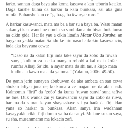
farko, sannan daga baya aka koma kasawa a kan teburin katako.
Daga
ƙ
arshe kuma da harkar ta
ƙ
ara bun
ƙ
asa, sai aka gina
rumfa. Bahaushe kan ce “gaba-gaba
ƙ
waryar roro.”
A harkar kasuwanci, mata ma ba a bar su a baya ba. Wasu matan
sukan yi kasuwanci ne domin su sami
ɗ
an abin biyan bu
ƙ
atunsu
na cikin gida. Har ila yau a cikin littafin
Matar Uba Jaraba,
an
bayyana yadda matan Sa’idu ke irin nasu harkokin kasuwancin,
inda aka bayyana cewa:
“Daso na da
ƙ
aton firji inda take sayar da zo
ɓ
o da ruwan
sanyi, kullum za a cika manyan robobi a kai mata
ƙ
ofar
rumfar Alhaji Sa’idu, a sayar mata da shi tas, a
ƙ
irgo mata
ku
ɗ
inta a kawo mata da yamma.” (Yakubu, 2006: 49-50).
Da ganin jerin sunayen abubuwan da aka ambata an san cewa
abokan tafiyar juna ne, ko kuma a ce magani ne da abin ha
ɗ
i.
Kalmomin “firji” da ‘zo
ɓ
o’ da kuma ‘ruwan sanyi’ suna tafiya
ne tare. Duk wanda zai yi kasuwancin sayar da zo
ɓ
o da ruwa,
har ma da sauran kayan shaye-shaye sai ya ha
ɗ
a da firji idan
yana so harkar ta bun
ƙ
asa. Akan sanya irin wa
ɗ
annan
kayayyakin cikin firji domin ya ba da sanyi. Mutane sukan saya,
su sha, musammamn ma lokacin zafi.