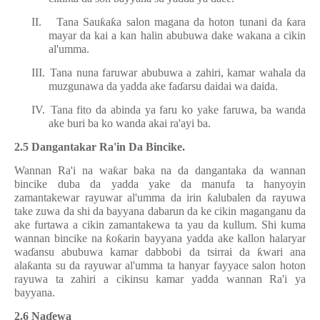
II.
Tana Sau
ƙ
a
ƙ
a salon magana da hoton tunani da
ƙ
ara
mayar da kai a kan halin abubuwa dake wakana a cikin
al'umma.
III.
Tana nuna faruwar abubuwa a zahiri, kamar wahala da
muzgunawa da yadda ake fa
ɗ
arsu daidai wa daida.
IV.
Tana fito da abinda ya faru ko yake faruwa, ba wanda
ake buri ba ko wanda akai ra'ayi ba.
2.5 Dangantakar Ra'in Da Bincike.
Wannan Ra'i na wa
ƙ
ar baka na da dangantaka da wannan
bincike duba da yadda yake da manufa ta hanyoyin
zamantakewar rayuwar al'umma da irin
ƙ
alubalen da rayuwa
take zuwa da shi da bayyana dabarun da ke cikin maganganu da
ake furtawa a cikin zamantakewa ta yau da kullum. Shi kuma
wannan bincike na
ƙ
o
ƙ
arin bayyana yadda ake kallon halaryar
wa
ɗ
ansu abubuwa kamar dabbobi da tsirrai da
ƙ
wari ana
ala
ƙ
anta su da rayuwar al'umma ta hanyar fayyace salon hoton
rayuwa ta zahiri a cikinsu kamar yadda wannan Ra'i ya
bayyana.
2.6 Na
ɗ
ewa