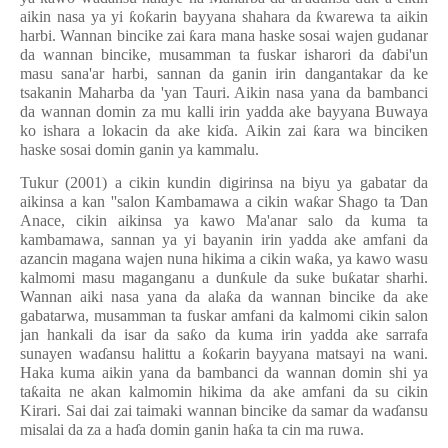
aikin nasa ya yi
ƙ
o
ƙ
arin bayyana shahara da
ƙ
warewa ta aikin
harbi. Wannan bincike zai
ƙ
ara mana haske sosai wajen gudanar
da wannan bincike, musamman ta fuskar isharori da
ɗ
abi'un
masu sana'ar harbi, sannan da ganin irin dangantakar da ke
tsakanin Maharba da 'yan Tauri. Aikin nasa yana da bambanci
da wannan domin za mu kalli irin yadda ake bayyana Buwaya
ko ishara a lokacin da ake ki
ɗ
a. Aikin zai
ƙ
ara wa binciken
haske sosai domin ganin ya kammalu.
Tukur (2001) a cikin kundin digirinsa na biyu ya gabatar da
aikinsa a kan ''salon Kambamawa a cikin wa
ƙ
ar Shago ta
Ɗ
an
Anace, cikin aikinsa ya kawo Ma'anar salo da kuma ta
kambamawa, sannan ya yi bayanin irin yadda ake amfani da
azancin magana wajen nuna hikima a cikin wa
ƙ
a, ya kawo wasu
kalmomi masu maganganu a dun
ƙ
ule da suke bu
ƙ
atar sharhi.
Wannan aiki nasa yana da ala
ƙ
a da wannan bincike da ake
gabatarwa, musamman ta fuskar amfani da kalmomi cikin salon
jan hankali da isar da sa
ƙ
o da kuma irin yadda ake sarrafa
sunayen wa
ɗ
ansu halittu a
ƙ
o
ƙ
arin bayyana matsayi na wani.
Haka kuma aikin yana da bambanci da wannan domin shi ya
ta
ƙ
aita ne akan kalmomin hikima da ake amfani da su cikin
Kirari. Sai dai zai taimaki wannan bincike da samar da wa
ɗ
ansu
misalai da za a ha
ɗ
a domin ganin ha
ƙ
a ta cin ma ruwa.