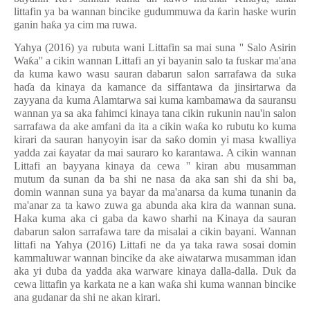
littafin ya ba wannan bincike gudummuwa da
ƙ
arin haske wurin
ganin ha
ƙ
a ya cim ma ruwa.
Yahya (2016) ya rubuta wani Littafin sa mai suna '' Salo Asirin
Wa
ƙ
a'' a cikin wannan Littafi an yi bayanin salo ta fuskar ma'ana
da kuma kawo wasu sauran dabarun salon sarrafawa da suka
ha
ɗ
a da kinaya da kamance da siffantawa da jinsirtarwa da
zayyana da kuma Alamtarwa sai kuma kambamawa da sauransu
wannan ya sa aka fahimci kinaya tana cikin rukunin nau'in salon
sarrafawa da ake amfani da ita a cikin wa
ƙ
a ko rubutu ko kuma
kirari da sauran hanyoyin isar da sa
ƙ
o domin yi masa kwalliya
yadda zai
ƙ
ayatar da mai sauraro ko karantawa. A cikin wannan
Littafi an bayyana kinaya da cewa '' kiran abu musamman
mutum da sunan da ba shi ne nasa da aka san shi da shi ba,
domin wannan suna ya bayar da ma'anarsa da kuma tunanin da
ma'anar za ta kawo zuwa ga abunda aka kira da wannan suna.
Haka kuma aka ci gaba da kawo sharhi na Kinaya da sauran
dabarun salon sarrafawa tare da misalai a cikin bayani. Wannan
littafi na Yahya (2016) Littafi ne da ya taka rawa sosai domin
kammaluwar wannan bincike da ake aiwatarwa musamman idan
aka yi duba da yadda aka warware kinaya dalla-dalla. Duk da
cewa littafin ya karkata ne a kan wa
ƙ
a shi kuma wannan bincike
ana gudanar da shi ne akan kirari.