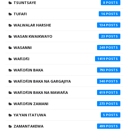
TSUNTSAYE
8
TUFAFI
16
WALWALAR HARSHE
134
WASAN KWAIKWAYO
23
WASANNI
249
WAƘOƘI
1419
WAƘOƘIN BAKA
793
WAƘOƘIN BAKA NA GARGAJIYA
340
WAƘOƘIN BAKA NA MAWAƘA
619
WAƘOƘIN ZAMANI
273
YA'YAN ITATUWA
5
ZAMANTAKEWA
499