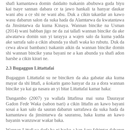
shafi kamantawa domin daidaito tsakanin abubuwa guda biyu
kai tsaye sannan dabara ce ta jawo hankali ta hanyar
ɗ
aukar
wani abu a ce shi ne wani abu. Duk a cikin takardar an kawo
wasu dabarun salon da suka ha
ɗ
a da Alamtarwa da kwatantawa
da Jinsintarwa da kuma Kinaya. Wannan bincike na Usman
(2014) wani babban jigo ne da zai tallafi wannan bincike da ake
aiwatarwa domin sun yi tarayya a wajen salo da kuma yadda
ake sarrafa salo a cikin abunda ya shafi wa
ƙ
a ko rubutu. Duk da
cewa akwai bambanci tsakanin aikin da wannan bincike domin
shi wannan bincike yana bayani ne a kan abunda ya shafi adon
harshe a cikin kirari ne.
2.3 Bugaggun Littattafai
Bugaggun Littattafai su ne binciken da aka gabatar aka kuma
mayar da shi littafi, a
ƙ
o
ƙ
arin gano hanyar da za a
ɗ
ora wannan
bincike ya kai ga nasara an yi bitar Littattafai kamar haka:
Ɗ
angambo (2007) ya wallafa littafinsa mai suna
Ɗ
aurayar
Gadon Fe
ɗ
e Wa
ƙ
a (sabon tsari) a cikin littafin an kawo bayani
sosai a kan salo da sauran dabarun sarrafawa da suka ha
ɗ
a da
kamantawa da jinsintarwa da sauransu, haka kuma an kawo
bayanin wanzuwar wa
ƙ
ar baka.
Wannan Littafi ya da
ɗ
a ba ni haske a kan
ara fahimtar dabarun