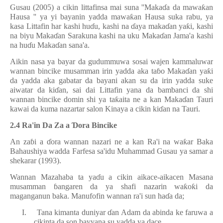
Gusau (2005) a cikin littafinsa mai suna ''Maka
ɗ
a da mawa
ƙ
an
Hausa '' ya yi bayanin yadda mawa
ƙ
an Hausa suka rabu, ya
kasa Littafin har kashi hu
ɗ
u, kashi na
ɗ
aya maka
ɗ
an ya
ƙ
i, kashi
na biyu Maka
ɗ
an Sarakuna kashi na uku Maka
ɗ
an Jama'a kashi
na hu
ɗ
u Maka
ɗ
an sana'a.
Aikin nasa ya bayar da gudummuwa sosai wajen kammaluwar
wannan bincike musamman irin yadda aka ta
ɓ
o Maka
ɗ
an ya
ƙ
i
da yadda aka gabatar da bayani akan su da irin yadda suke
aiwatar da ki
ɗ
an, sai dai Littafin yana da bambanci da shi
wannan bincike domin shi ya ta
ƙ
aita ne a kan Maka
ɗ
an Tauri
kawai da kuma nazartar salon Kinaya a cikin ki
ɗ
an na Tauri.
2.4 Ra'in Da Za a
Ɗ
ora Bincike
An za
ɓ
i a
ɗ
ora wannan nazari ne a kan Ra'i na wa
ƙ
ar Baka
Bahaushiya wadda Farfesa sa'idu Muhammad Gusau ya samar a
shekarar (1993).
Wannan Mazahaba ta ya
ɗ
u a cikin aikace-aikacen Masana
musamman
ɓ
angaren da ya shafi nazarin wa
ƙ
o
ƙ
i da
maganganun baka. Manufofin wannan ra'i sun ha
ɗ
a da;
I.
Tana kimanta duniyar
ɗ
an Adam da abinda ke faruwa a
cikinta da son bayyana su yadda ya dace.