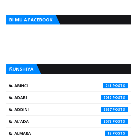
BI MU A FACEBOOK
ƘUNSHIYA
ABINCI
241
ADABI
2082
ADDINI
2627
AL'ADA
2078
ALMARA
12