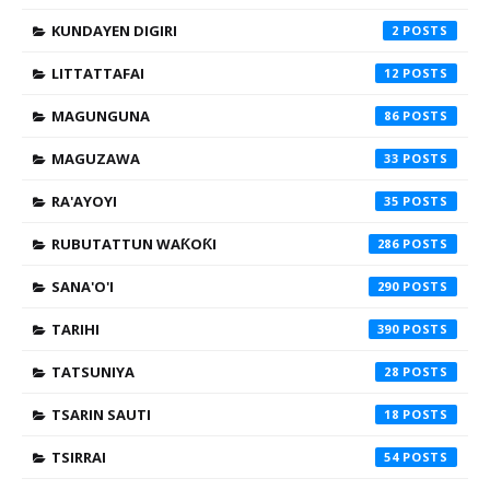
KUNDAYEN DIGIRI
2
LITTATTAFAI
12
MAGUNGUNA
86
MAGUZAWA
33
RA'AYOYI
35
RUBUTATTUN WAƘOƘI
286
SANA'O'I
290
TARIHI
390
TATSUNIYA
28
TSARIN SAUTI
18
TSIRRAI
54