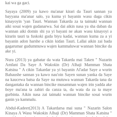
kai wa ga gaci.
Sayaya (2009) ya kawo ma'anar kirari da Tauri sannan ya
bayyana ma'anar salo, ya kuma yi bayanin wasu daga cikin
kinayoyin 'yan Tauri. Wannan Takarda za ta taimaki wannan
aiki sosai wajen gudanarwa. Sai dai aikin nasa ya sha daban da
wannan aiki domin shi ya yi bayani ne akan wasu kinayoyi a
kirarin tauri ta fuskoki guda biyu ka
ɗ
ai, wannan kuma za a yi
bayanin adon harshe a cikin ki
ɗ
an Tauri. Lallai aikin zai bada
gagarumar gudummuwa wajen kammaluwar wannan bincike da
ake yi.
Nura (2013) ya gabatar da wata Takarda mai Taken '' Nazarin
Amfani Da Saye A Wa
ƙ
o
ƙ
in (Dr) Alhaji Mamman Shata
Katsina '' A cikin Takardar ya yi bayanin Al'adar Saye a wurin
Bahaushe sannan ya kawo nau'oin Sayen sunan yanka da Saye
na kaucewa batsa da Saye na mutuwa wannan Takarda tana da
dangantaka da wannan bincike musamman wajen irin yadda ake
ɓ
oye ma'ana ta zahiri da canza ta, da wata da za ta maye
gurbinta. Aikin nasa zai taimaki wannan bincike sosai wurin
ganin ya kammalu.
Abdul-
Ƙ
adeer(2013) A Takardarsa mai suna '' Nazarin Salon
Kinaya A Wasu Wa
ƙ
o
ƙ
in Alhaji (Dr) Mamman Shata Katsina ''