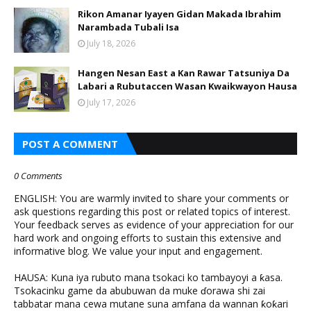
Rikon Amanar Iyayen Gidan Makada Ibrahim
Narambada Tubali Isa
July 18, 2026
Hangen Nesan East a Kan Rawar Tatsuniya Da
Labari a Rubutaccen Wasan Kwaikwayon Hausa
July 17, 2026
POST A COMMENT
0 Comments
ENGLISH: You are warmly invited to share your comments or
ask questions regarding this post or related topics of interest.
Your feedback serves as evidence of your appreciation for our
hard work and ongoing efforts to sustain this extensive and
informative blog. We value your input and engagement.
HAUSA: Kuna iya rubuto mana tsokaci ko tambayoyi a ƙasa.
Tsokacinku game da abubuwan da muke ɗorawa shi zai
tabbatar mana cewa mutane suna amfana da wannan ƙoƙari