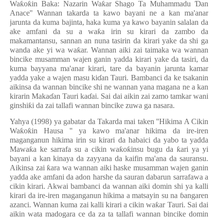
Wa
ƙ
o
ƙ
in Baka: Nazarin Wa
ƙ
ar Shago Ta Muhammadu
Ɗ
an
Anace'' Wannan takarda ta kawo bayani ne a kan ma'anar
jarunta da kuma bajinta, haka kuma ya kawo bayanin salalan da
ake amfani da su a wa
ƙ
a irin su kirari da zambo da
makamantansu, sannan an nuna tasirin da kirari yake da shi ga
wanda ake yi wa wa
ƙ
ar. Wannan aiki zai taimaka wa wannan
bincike musamman wajen ganin yadda kirari yake da tasiri, da
kuma bayyana ma'anar kirari, tare da bayanin jarunta kamar
yadda yake a wajen masu ki
ɗ
an Tauri. Bambanci da ke tsakanin
aikinsa da wannan bincike shi ne wannan yana magana ne a kan
kirarin Maka
ɗ
an Tauri ka
ɗ
ai. Sai dai aikin zai zamo tamkar wani
ginshi
ƙ
i da zai tallafi wannan bincike zuwa ga nasara.
Yahya (1998) ya gabatar da Takarda mai taken ''Hikima A Cikin
Wa
ƙ
o
ƙ
in Hausa '' ya kawo ma'anar hikima da ire-iren
maganganun hikima irin su kirari da habaici da yabo ta yadda
Mawa
ƙ
a ke sarrafa su a cikin wa
ƙ
o
ƙ
insu bugu da
ƙ
ari ya yi
bayani a kan kinaya da zayyana da kaifin ma'ana da sauransu.
Aikinsa zai
ƙ
ara wa wannan aiki haske musamman wajen ganin
yadda ake amfani da adon harshe da sauran dabarun sarrafawa a
cikin kirari. Akwai bambanci da wannan aiki domin shi ya kalli
kirari da ire-iren maganganun hikima a matsayin su na
ɓ
angaren
azanci. Wannan kuma zai kalli kirari a cikin wa
ƙ
ar Tauri. Sai dai
aikin wata madogara ce da za ta tallafi wannan bincike domin