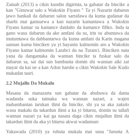
Zainab (2013) a cikin kundin digirinta, ta gabatar da bincike a
kan ''Ginuwar salo a Wa
ƙ
o
ƙ
in Fiyano '' Ta yi Nazarin dabarun
jawo hankali da dabarun salon sarrafawa da kuma gudanar da
sharhi mai gamsarwa a kan nazarin kamantawa a Wa
ƙ
o
ƙ
in
Fiyano kamar su kamance daidaito da kamance fifiko. Inda ta
gano wasu dabarun da ake amfani da su, irin su abuntawa da
mutumtawa da dabbantarwa da kuma amfani da Karin magana
sannan kuma binciken ya yi bayanin kalmomin aro a Wa
ƙ
o
ƙ
in
Fiyano kamar kalmomin Larabci da na Turanci. Binciken nata
yana da dangantaka da wannan bincike ta fuskar salo da
dabarun sa, sai dai sun bambanta domin shi wannan aiki zai
mayar da kai ne a kan Adon harshe a cikin Wa
ƙ
o
ƙ
in Sale Kudo
maka
ɗ
an tauri.
2.2 Mujallu Da Mukalu
Masana da manazarta sun gabatar da abubuwa da dama
wa
ɗ
anda suka taimaka wa wannan nazari, a wajen
mabambantan tarukan ilimi da bincike, shi ya sa aka za
ƙ
ulo
wasu ma
ƙ
alu da takardun ilimi a ka yi bitarsu, domin su tallafi
wannan nazari ya kai ga nasara daga cikin mujallun ilimi da
takardun ilimi da aka yi bitarsu akwai wa
ɗ
annan:
Yakawada (2010) ya rubuta mu
ƙ
ala mai suna ''Jarunta A