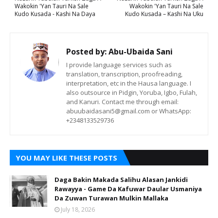
Wakokin 'Yan Tauri Na Sale
Wakokin 'Yan Tauri Na Sale
Kudo Kusada - Kashi Na Daya
Kudo Kusada – Kashi Na Uku
Posted by:
Abu-Ubaida Sani
I provide language services such as
translation, transcription, proofreading,
interpretation, etc in the Hausa language. I
also outsource in Pidgin, Yoruba, Igbo, Fulah,
and Kanuri. Contact me through email:
abuubaidasani5@gmail.com or WhatsApp:
+2348133529736
YOU MAY LIKE THESE POSTS
Daga Bakin Makada Salihu Alasan Jankidi
Rawayya - Game Da Kafuwar Daular Usmaniya
Da Zuwan Turawan Mulkin Mallaka
July 18, 2026