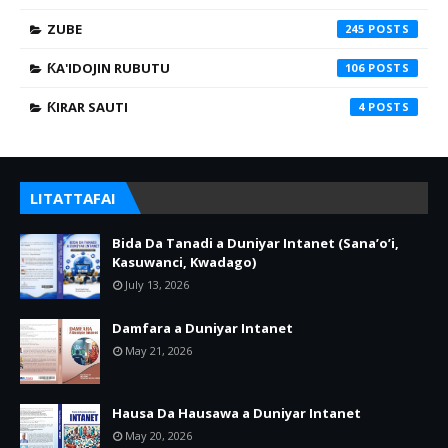
ZUBE
245
ƘA'IDOJIN RUBUTU
106
ƘIRAR SAUTI
4
LITATTAFAI
Bida Da Tanadi a Duniyar Intanet (Sana’o’i,
Kasuwanci, Kwadago)
July 13, 2026
Damfara a Duniyar Intanet
May 21, 2026
Hausa Da Hausawa a Duniyar Intanet
May 20, 2026