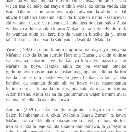
ala
ƙ
a da wannan bincike musamman ta fuskar amfani da salo
wajen isar da sa
ƙ
o kai tsaye a cikin wa
ƙ
a da kuma yadda aka
tsara dabarun salon sarrafawa wajen aiwatar da aikin, sai dai
akwai bambanci tsakanin aikin da binciken namu kasancewar
shi wannan nazari ya mayar da hankalinsa ne akan salon Zuga
wadda za a duba a cikin kirarin Maka
ɗ
an Tauri Sale Kudo, duk
da wannan aikin zai
ƙ
ara fito da wannan bincike da yi masa
tallafi da misalai na yadda salo yake a Wa
ƙ
o
ƙ
in Maka
ɗ
a.
Yusuf (1992) a cikin kundin digirinsa na
ɗ
aya ya bayyana
Ma'anar salo da kuma sarrafa Harshe a Hausa , a cikin aikinsa
ya bayyana dabarun jawo hankali ya kuma yin nazari a kan
Ma'ana ta
ɓ
oye. Ha
ƙ
i
ƙ
a aikin zai ba wannan bincike
gudummuwa musamman ta fuskar maganganun hikima da irin
yadda ake sarrafa harshe wajen jawo hankali. Aikin ya sha
bamban da wannan domin shi ya kawo wasu maganganun
hikima ne masu kama da kirari wanda suke da ma'anoni irin na
Adon harshe. Aikin zai ba da gudummuwa wajen kammaluwar
wannan bincike da ake aiwatarwa.
Zamfara (2020) a cikin kundin digirinta na biyu mai taken ''
Salon Kambamawa A cikin Wa
ƙ
o
ƙ
in Kassu Zurmi'' ta kawo
Ma'anar salo a cikin aikin nata sannan ta ci gaba da bayanin ire-
iren salo inda ta baje kolinta a salon kambamawa, ta yi bayanin
salon kambamar zula
e da kuma salon kambamar yabo ta kawo