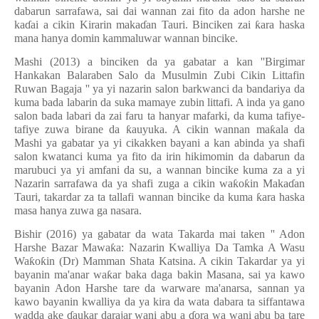
dabarun sarrafawa, sai dai wannan zai fito da adon harshe ne
ka
ɗ
ai a cikin Kirarin maka
ɗ
an Tauri. Binciken zai
ƙ
ara haska
mana hanya domin kammaluwar wannan bincike.
Mashi (2013) a binciken da ya gabatar a kan ''Birgimar
Hankakan Balaraben Salo da Musulmin Zubi Cikin Littafin
Ruwan Bagaja '' ya yi nazarin salon barkwanci da bandariya da
kuma bada labarin da suka mamaye zubin littafi. A inda ya gano
salon bada labari da zai faru ta hanyar mafarki, da kuma tafiye-
tafiye zuwa birane da
ƙ
auyuka. A cikin wannan ma
ƙ
ala da
Mashi ya gabatar ya yi cikakken bayani a kan abinda ya shafi
salon kwatanci kuma ya fito da irin hikimomin da dabarun da
marubuci ya yi amfani da su, a wannan bincike kuma za a yi
Nazarin sarrafawa da ya shafi zuga a cikin wa
ƙ
o
ƙ
in Maka
ɗ
an
Tauri, takardar za ta tallafi wannan bincike da kuma
ƙ
ara haska
masa hanya zuwa ga nasara.
Bishir (2016) ya gabatar da wata Takarda mai taken '' Adon
Harshe Bazar Mawa
ƙ
a: Nazarin Kwalliya Da Tamka A Wasu
Wa
ƙ
o
ƙ
in (Dr) Mamman Shata Katsina. A cikin Takardar ya yi
bayanin ma'anar wa
ƙ
ar baka daga bakin Masana, sai ya kawo
bayanin Adon Harshe tare da warware ma'anarsa, sannan ya
kawo bayanin kwalliya da ya kira da wata dabara ta siffantawa
wadda ake
ɗ
aukar darajar wani abu a
ɗ
ora wa wani abu ba tare