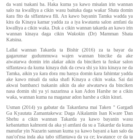
da wani tsakani ba. Haka kuma ya kawo misalan irin wannan
salo na kwalliya a cikin wasu baituka daga wa
ƙ
ar Shata domin
ƙ
ara fito da siffantawa fili. An kawo bayanin Tamka wadda ya
kira da Kinaya kamar yadda za a iya kwatanta salon amfani da
kwalliya a cikin wa
ƙ
a. Duk a cikin wannan takarda an kawo irin
wannan kinaya daga cikin Wa
ƙ
o
ƙ
in (Dr) Mamman Shata
Katsina.
Lallai wannan Takarda ta Bishir (2016) za ta bayar da
gagarumar gudummuwa wajen wannan bincike da ake
aiwatarwa domin irin ala
ƙ
ar aikin da binciken ta fuskar salon
siffantawa da kuma kinaya duk da cewa shi ya kira kinaya ne da
Tamka, aikin ya
ƙ
ara
ɗ
ora mu hanya domin
ƙ
ara fahimtar yadda
ake kawo misali da suka shafi Kinaya a cikin wa
ƙ
a. Sai dai
akwai bambanci tsakanin aikin da ake aiwatarwa da binciken
nasa domin shi ya yi nazarinsa a kan Adon Harshe ne a cikin
wa
ƙ
a, wannan kuma na maganar adon harshe a cikin kirari.
Usman (2014) ya gabatar da Takardarsa mai Taken '' Garga
ɗ
i
Ga Kyautata Zamantakewa: Daga Al
ƙ
alamin Isan Kware
Ɗ
an
Shehu a cikin wannan Takarda ya kawo bayanin wasu
ke
ɓ
antattun kalmomi da aka yi amfani da su a Takardar da kuma
manufar yin Nazarin sannan kuma ya kawo bayani a kan salo da
nau'oi'nsa inda aka ta
ɓ
o siffantawa da ya ce; kwatance ce da ta