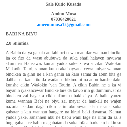
Sale Kudo Kusada
Aminu Musa
07036420021
ameenumusa12@gmail.com
BABI NA BIYU
2.0 Shinfi
ɗ
a
A Babin da ya gabata an fahimci cewa manufar wannan bincike
ita ce fito da wasu abubuwa da suka shafi halayen rayuwar
al'ummar Hausawa, kamar yadda suke zuwa a cikin Wa
ƙ
o
ƙ
in
Maka
ɗ
in Tauri, sannan kuma aka bayyana cewa aniyar wannan
binciken ta ginu ne a kan ganin an
ƙ
ara samar da abun bita ga
ɗ
alibai da
ƙ
ara fito da wa
ɗ
ansu hikimomi na adon harshe dake
ƙ
unshe cikin Wa
ƙ
o
ƙ
in 'yan Taurin. A cikin Babin ne a ka yi
bayanin iyakancewar Bincike tare da kawo irin gudummuwar da
binciken zai bayar a cikin al'umma baki
ɗ
aya. A halin yanzu
kuma wannan Babi na biyu zai mayar da hankali ne wajen
nazartar ka
ɗ
an daga cikin tarin abubuwan da masana suka
gabatar a kan wannan
ɓ
angare na kirari baki
ɗ
ayansa. Kamar
yadda yake, sanannen abu ne babu wani fage na ilimi da za a
bugi gaba a ce babu magabatan da suka tofa albarkacin bakin su