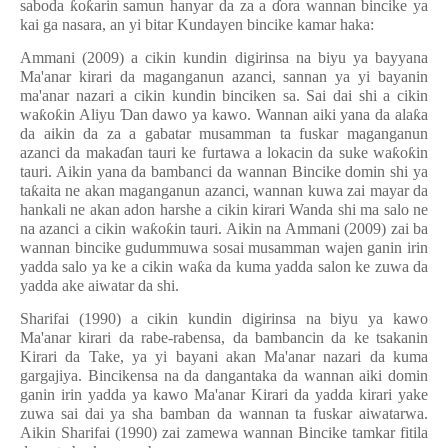
saboda
ƙ
o
ƙ
arin samun hanyar da za a
ɗ
ora wannan bincike ya
kai ga nasara, an yi bitar Kundayen bincike kamar haka:
Ammani (2009) a cikin kundin digirinsa na biyu ya bayyana
Ma'anar kirari da maganganun azanci, sannan ya yi bayanin
ma'anar nazari a cikin kundin binciken sa. Sai dai shi a cikin
wa
ƙ
o
ƙ
in Aliyu
Ɗ
an dawo ya kawo. Wannan aiki yana da ala
ƙ
a
da aikin da za a gabatar musamman ta fuskar maganganun
azanci da maka
ɗ
an tauri ke furtawa a lokacin da suke wa
ƙ
o
ƙ
in
tauri. Aikin yana da bambanci da wannan Bincike domin shi ya
ta
ƙ
aita ne akan maganganun azanci, wannan kuwa zai mayar da
hankali ne akan adon harshe a cikin kirari Wanda shi ma salo ne
na azanci a cikin wa
ƙ
o
ƙ
in tauri. Aikin na Ammani (2009) zai ba
wannan bincike gudummuwa sosai musamman wajen ganin irin
yadda salo ya ke a cikin wa
ƙ
a da kuma yadda salon ke zuwa da
yadda ake aiwatar da shi.
Sharifai (1990) a cikin kundin digirinsa na biyu ya kawo
Ma'anar kirari da rabe-rabensa, da bambancin da ke tsakanin
Kirari da Take, ya yi bayani akan Ma'anar nazari da kuma
gargajiya. Bincikensa na da dangantaka da wannan aiki domin
ganin irin yadda ya kawo Ma'anar Kirari da yadda kirari yake
zuwa sai dai ya sha bamban da wannan ta fuskar aiwatarwa.
Aikin Sharifai (1990) zai zamewa wannan Bincike tamkar fitila