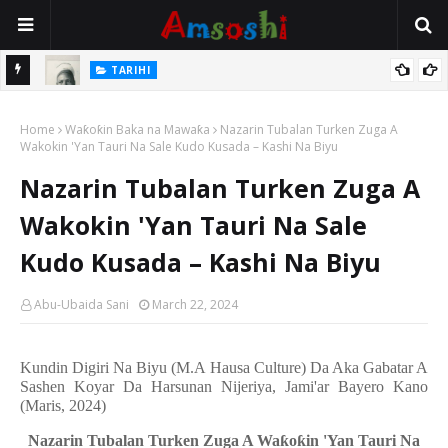
TARIHI
e Lawal
Danmadamin Sakkwato, Alhaji, Barista Hwanarabul Usman
Home
Usman Kure Bungudu
Waƙoƙin Baka na Mawaƙa
Nazarin Tubalan Turken Zuga A
Wakokin 'Yan Tauri Na Sale Kudo Kusada – Kashi Na Biyu
Nazarin Tubalan Turken Zuga A
Wakokin 'Yan Tauri Na Sale
Kudo Kusada – Kashi Na Biyu
Abu-Ubaida Sani
March 22, 2024
Kundin Digiri Na Biyu (M.A Hausa Culture) Da Aka Gabatar A
Sashen Koyar Da Harsunan Nijeriya, Jami'ar Bayero Kano
(Maris, 2024)
Nazarin Tubalan Turken Zuga A Wa
ƙ
o
ƙ
in 'Yan Tauri Na