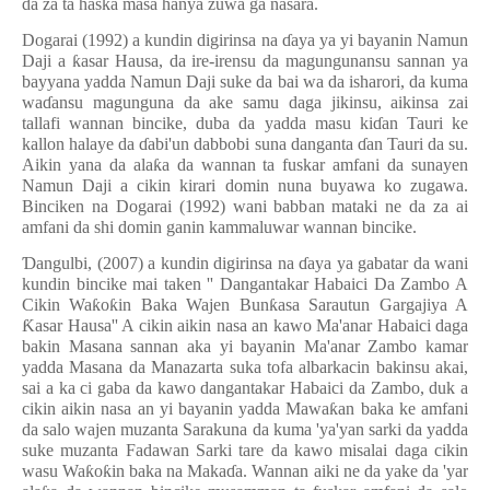
da za ta haska masa hanya zuwa ga nasara.
Dogarai (1992) a kundin digirinsa na
ɗ
aya ya yi bayanin Namun
Daji a
ƙ
asar Hausa, da ire-irensu da magungunansu sannan ya
bayyana yadda Namun Daji suke da bai wa da isharori, da kuma
wa
ɗ
ansu magunguna da ake samu daga jikinsu, aikinsa zai
tallafi wannan bincike, duba da yadda masu ki
ɗ
an Tauri ke
kallon halaye da
ɗ
abi'un dabbobi suna danganta
ɗ
an Tauri da su.
Aikin yana da ala
ƙ
a da wannan ta fuskar amfani da sunayen
Namun Daji a cikin kirari domin nuna buyawa ko zugawa.
Binciken na Dogarai (1992) wani babban mataki ne da za ai
amfani da shi domin ganin kammaluwar wannan bincike.
Ɗ
angulbi, (2007) a kundin digirinsa na
ɗ
aya ya gabatar da wani
kundin bincike mai taken '' Dangantakar Habaici Da Zambo A
Cikin Wa
ƙ
o
ƙ
in Baka Wajen Bun
ƙ
asa Sarautun Gargajiya A
Ƙ
asar Hausa'' A cikin aikin nasa an kawo Ma'anar Habaici daga
bakin Masana sannan aka yi bayanin Ma'anar Zambo kamar
yadda Masana da Manazarta suka tofa albarkacin bakinsu akai,
sai a ka ci gaba da kawo dangantakar Habaici da Zambo, duk a
cikin aikin nasa an yi bayanin yadda Mawa
ƙ
an baka ke amfani
da salo wajen muzanta Sarakuna da kuma 'ya'yan sarki da yadda
suke muzanta Fadawan Sarki tare da kawo misalai daga cikin
wasu Wa
ƙ
o
ƙ
in baka na Maka
ɗ
a. Wannan aiki ne da yake da 'yar