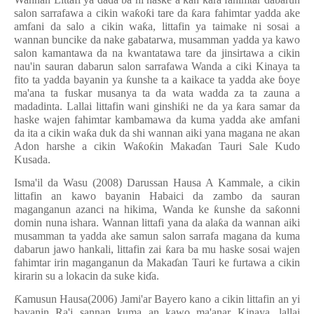
ƙ
salon sarrafawa a cikin wa
ƙ
o
ƙ
i tare da
ƙ
ara fahimtar yadda ake
amfani da salo a cikin wa
ƙ
a, littafin ya taimake ni sosai a
wannan buncike da nake gabatarwa, musamman yadda ya kawo
salon kamantawa da na kwantatawa tare da jinsirtawa a cikin
nau'in sauran dabarun salon sarrafawa Wanda a ciki Kinaya ta
fito ta yadda bayanin ya
ƙ
unshe ta a kaikace ta yadda ake
ɓ
oye
ma'ana ta fuskar musanya ta da wata wadda za ta zauna a
madadinta. Lallai littafin wani ginshi
ƙ
i ne da ya
ƙ
ara samar da
haske wajen fahimtar kambamawa da kuma yadda ake amfani
da ita a cikin wa
ƙ
a duk da shi wannan aiki yana magana ne akan
Adon harshe a cikin Wa
ƙ
o
ƙ
in Maka
ɗ
an Tauri Sale Kudo
Kusada.
Isma'il da Wasu (2008) Darussan Hausa A Kammale, a cikin
littafin an kawo bayanin Habaici da zambo da sauran
maganganun azanci na hikima, Wanda ke
ƙ
unshe da sa
ƙ
onni
domin nuna ishara. Wannan littafi yana da ala
ƙ
a da wannan aiki
musamman ta yadda ake samun salon sarrafa magana da kuma
dabarun jawo hankali, littafin zai
ƙ
ara ba mu haske sosai wajen
fahimtar irin maganganun da Maka
ɗ
an Tauri ke furtawa a cikin
kirarin su a lokacin da suke ki
ɗ
a.
Ƙ
amusun Hausa(2006) Jami'ar Bayero kano a cikin littafin an yi
bayanin Ra'i sannan kuma an kawo ma'anar Kinaya, lallai