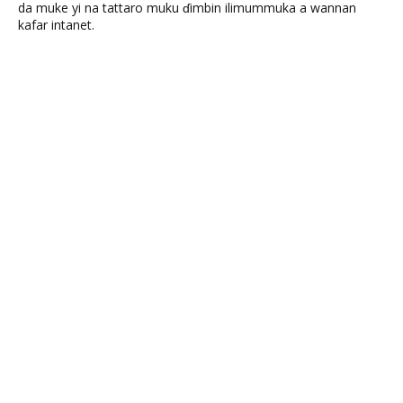
da muke yi na tattaro muku ɗimbin ilimummuka a wannan
kafar intanet.