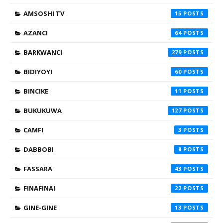
AMSOSHI TV
15
AZANCI
64
BARKWANCI
279
BIDIYOYI
60
BINCIKE
11
BUKUKUWA
127
CAMFI
3
DABBOBI
8
FASSARA
43
FINAFINAI
22
GINE-GINE
13