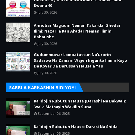
Kwana 40
July 30, 2026
Annobar Magudin Neman Takardar Shedar
Ilimi: Nazari a Kan Al’adar Neman Ilimin
Bahaushe
July 30, 2026
Gudummuwar Lambatattun Na’urorin
Sadarwa Na Zamani Wajen Inganta Ilimin Koyo
Da Koyar Da Darussan Hausa a Yau
July 30, 2026
SABBI A ƘARƘASHIN BIDIYOYI
Ka'idojin Rubutun Hausa (Darashi Na Bakwai):
'wa' a Matsayin Wakilin Suna
September 06, 2025
Ka'idojin Rubutun Hausa: Darasi Na Shida
September 05, 2025