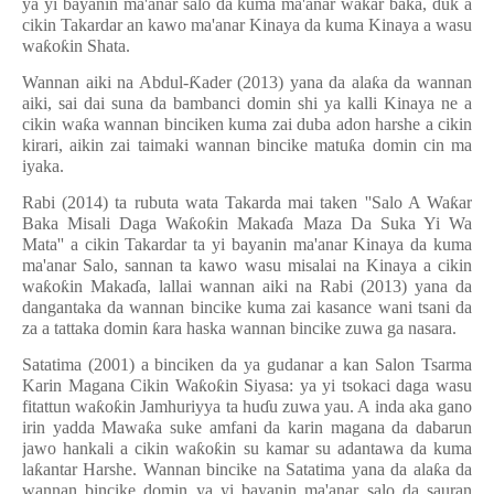
ya yi bayanin ma'anar salo da kuma ma'anar wa
ƙ
ar baka, duk a
cikin Takardar an kawo ma'anar Kinaya da kuma Kinaya a wasu
wa
ƙ
o
ƙ
in Shata.
Wannan aiki na Abdul-
Ƙ
ader (2013) yana da ala
ƙ
a da wannan
aiki, sai dai suna da bambanci domin shi ya kalli Kinaya ne a
cikin wa
ƙ
a wannan binciken kuma zai duba adon harshe a cikin
kirari, aikin zai taimaki wannan bincike matu
ƙ
a domin cin ma
iyaka.
Rabi (2014) ta rubuta wata Takarda mai taken ''Salo A Wa
ƙ
ar
Baka Misali Daga Wa
ƙ
o
ƙ
in Maka
ɗ
a Maza Da Suka Yi Wa
Mata'' a cikin Takardar ta yi bayanin ma'anar Kinaya da kuma
ma'anar Salo, sannan ta kawo wasu misalai na Kinaya a cikin
wa
ƙ
o
ƙ
in Maka
ɗ
a, lallai wannan aiki na Rabi (2013) yana da
dangantaka da wannan bincike kuma zai kasance wani tsani da
za a tattaka domin
ƙ
ara haska wannan bincike zuwa ga nasara.
Satatima (2001) a binciken da ya gudanar a kan Salon Tsarma
Karin Magana Cikin Wa
ƙ
o
ƙ
in Siyasa: ya yi tsokaci daga wasu
fitattun wa
ƙ
o
ƙ
in Jamhuriyya ta hu
ɗ
u zuwa yau. A inda aka gano
irin yadda Mawa
ƙ
a suke amfani da karin magana da dabarun
jawo hankali a cikin wa
ƙ
o
ƙ
in su kamar su adantawa da kuma
la
ƙ
antar Harshe. Wannan bincike na Satatima yana da ala
ƙ
a da
wannan bincike domin ya yi bayanin ma'anar salo da sauran