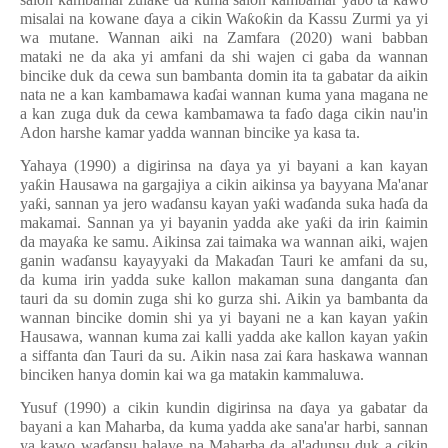
ƙ
misalai na kowane
ɗ
aya a cikin Wa
ƙ
o
ƙ
in da Kassu Zurmi ya yi
wa mutane. Wannan aiki na Zamfara (2020) wani babban
mataki ne da aka yi amfani da shi wajen ci gaba da wannan
bincike duk da cewa sun bambanta domin ita ta gabatar da aikin
nata ne a kan kambamawa ka
ɗ
ai wannan kuma yana magana ne
a kan zuga duk da cewa kambamawa ta fa
ɗ
o daga cikin nau'in
Adon harshe kamar yadda wannan bincike ya kasa ta.
Yahaya (1990) a digirinsa na
ɗ
aya ya yi bayani a kan kayan
ya
ƙ
in Hausawa na gargajiya a cikin aikinsa ya bayyana Ma'anar
ya
ƙ
i, sannan ya jero wa
ɗ
ansu kayan ya
ƙ
i wa
ɗ
anda suka ha
ɗ
a da
makamai. Sannan ya yi bayanin yadda ake ya
ƙ
i da irin
ƙ
aimin
da maya
ƙ
a ke samu. Aikinsa zai taimaka wa wannan aiki, wajen
ganin wa
ɗ
ansu kayayyaki da Maka
ɗ
an Tauri ke amfani da su,
da kuma irin yadda suke kallon makaman suna danganta
ɗ
an
tauri da su domin zuga shi ko gurza shi. Aikin ya bambanta da
wannan bincike domin shi ya yi bayani ne a kan kayan ya
ƙ
in
Hausawa, wannan kuma zai kalli yadda ake kallon kayan ya
ƙ
in
a siffanta
ɗ
an Tauri da su. Aikin nasa zai
ƙ
ara haskawa wannan
binciken hanya domin kai wa ga matakin kammaluwa.
Yusuf (1990) a cikin kundin digirinsa na
ɗ
aya ya gabatar da
bayani a kan Maharba, da kuma yadda ake sana'ar harbi, sannan
ya kawo wa
ɗ
ansu halaye na Maharba da al'adunsu duk a cikin