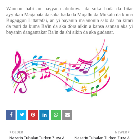
Wannan babi an bayyana abubuwa da suka ha
ɗ
a da bitar
ayyukan Magabata da suka ha
ɗ
a da Mujallu da Mu
ƙ
alu da kuma
Bugaggun Littattafai, an yi bayanin ma'anonin salo da na kirari
da tauri da kuma Ra'in da aka
ɗ
ora aikin a kansa sannan aka yi
bayanin dangantakar Ra'in da shi aikin da aka gudanar.
OLDER
NEWER
Nazarin Tubalan Turken Zuga A
Nazarin Tubalan Turken Zuga A