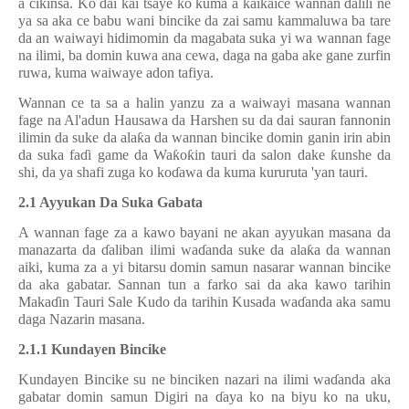
a cikinsa. Ko dai kai tsaye ko kuma a kaikaice wannan dalili ne
ya sa aka ce babu wani bincike da zai samu kammaluwa ba tare
da an waiwayi hidimomin da magabata suka yi wa wannan fage
na ilimi, ba domin kuwa ana cewa, daga na gaba ake gane zurfin
ruwa, kuma waiwaye adon tafiya.
Wannan ce ta sa a halin yanzu za a waiwayi masana wannan
fage na Al'adun Hausawa da Harshen su da dai sauran fannonin
ilimin da suke da ala
ƙ
a da wannan bincike domin ganin irin abin
da suka fa
ɗ
i game da Wa
ƙ
o
ƙ
in tauri da salon dake
ƙ
unshe da
shi, da ya shafi zuga ko ko
ɗ
awa da kuma kururuta 'yan tauri.
2.1 Ayyukan Da Suka Gabata
A wannan fage za a kawo bayani ne akan ayyukan masana da
manazarta da
ɗ
aliban ilimi wa
ɗ
anda suke da ala
ƙ
a da wannan
aiki, kuma za a yi bitarsu domin samun nasarar wannan bincike
da aka gabatar. Sannan tun a farko sai da aka kawo tarihin
Maka
ɗ
in Tauri Sale Kudo da tarihin Kusada wa
ɗ
anda aka samu
daga Nazarin masana.
2.1.1 Kundayen Bincike
Kundayen Bincike su ne binciken nazari na ilimi wa
ɗ
anda aka
gabatar domin samun Digiri na
ɗ
aya ko na biyu ko na uku,