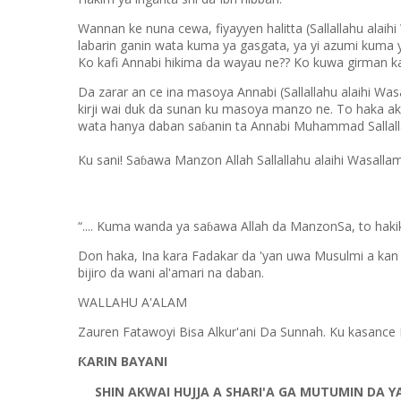
Wannan ke nuna cewa, fiyayyen halitta (Sallallahu alaih
labarin ganin wata kuma ya gasgata, ya yi azumi kuma ya
Ko kafi Annabi hikima da wayau ne?? Ko kuwa girman kai
Da zarar an ce ina masoya Annabi (Sallallahu alaihi Was
kirji wai duk da sunan ku masoya manzo ne. To haka ake
wata hanya daban sa
anin ta Annabi Muhammad Sallalla
ɓ
Ku sani! Sa
awa Manzon Allah Sallallahu alaihi Wasalla
ɓ
“
.... Kuma wanda ya sa
awa Allah da ManzonSa, to haki
ɓ
Don haka, Ina kara Fadakar da 'yan uwa Musulmi a kan 
bijiro da wani al'amari na daban.
WALLAHU A'ALAM
Zauren Fatawoyi Bisa Alkur'ani Da Sunnah. Ku kasance 
ƘARIN BAYANI
SHIN AKWAI HUJJA A SHARI'A GA MUTUMIN DA YA