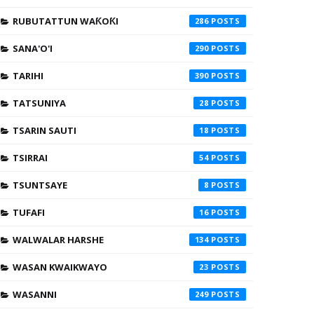
RUBUTATTUN WAƘOƘI
286
SANA'O'I
290
TARIHI
390
TATSUNIYA
28
TSARIN SAUTI
18
TSIRRAI
54
TSUNTSAYE
8
TUFAFI
16
WALWALAR HARSHE
134
WASAN KWAIKWAYO
23
WASANNI
249