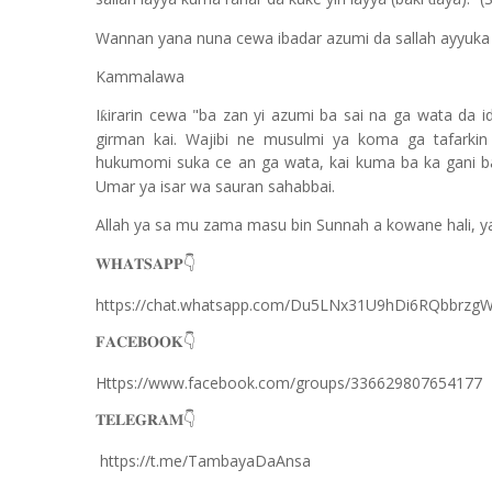
Wannan yana nuna cewa ibadar azumi da sallah ayyuka n
Kammalawa
I
irarin cewa "ba zan yi azumi ba sai na ga wata da ido
ƙ
girman kai. Wajibi ne musulmi ya koma ga tafarkin 
hukumomi suka ce an ga wata, kai kuma ba ka gani b
Umar ya isar wa sauran sahabbai.
Allah ya sa mu zama masu bin Sunnah a kowane hali, y
𝐖𝐇𝐀𝐓𝐒𝐀𝐏𝐏
👇
https://chat.whatsapp.com/Du5LNx31U9hDi6RQbbrzg
𝐅𝐀𝐂𝐄𝐁𝐎𝐎𝐊
👇
Https://www.facebook.com/groups/336629807654177
𝐓𝐄𝐋𝐄𝐆𝐑𝐀𝐌
👇
https://t.me/TambayaDaAnsa