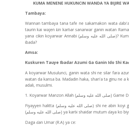
KUMA MENENE HUKUNCIN WANDA YA BIJIRE 
Tambaya:
Wannan tambaya tana tafe ne sakamakon wata
abi
ɗ
taurin kai wajen
in kar
ar sanarwar ganin watan Rama
ƙ
ɓ
yana cikin koyarwar Annabi (
)? Kum
صلى الله عليه وسلم
ibada?
Amsa:
Kuskuren Tauye Ibadar Azumi Ga Ganin Ido Shi Ka
A koyarwar Musulunci, ganin wata shi ne silar fara a
watan da kansa ba. Madadin haka, shari'a ta ginu ne a
adali, musulmi.
1. Koyarwar Manzon Allah (
) Game D
صلى الله عليه وسلم
Fiyayyen halitta (
) shi ne abin koyi
صلى الله عليه وسلم
(
) ya kar
i shaidar mutum
aya ko biy
صلى الله عليه وسلم
ɓ
ɗ
Daga
an Umar (R.A) ya ce:
ɗ