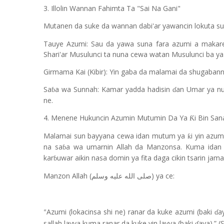
3. Illolin Wannan Fahimta Ta "Sai Na Gani"
Mutanen da suke da wannan dabi'ar yawancin lokuta su
Tauye Azumi: Sau da yawa suna fara azumi a makar
Shari'ar Musulunci ta nuna cewa watan Musulunci ba ya
Girmama Kai (Kibir): Yin gaba da malamai da shugabanni
Sa
a wa Sunnah: Kamar yadda hadisin
an Umar ya nu
ɓ
ɗ
ne.
4. Menene Hukuncin Azumin Mutumin Da Ya
i Bin Sa
Ƙ
Malamai sun bayyana cewa idan mutum ya
i yin azum
ƙ
na sa
a wa umarnin Allah da Manzonsa. Kuma idan 
ɓ
kar
uwar aikin nasa domin ya fita daga cikin tsarin jam
ɓ
Manzon Allah (
) ya ce:
صلى الله عليه وسلم
Azumi (lokacinsa shi ne) ranar da kuke azumi (baki
a
ɗ
“
sallah layya kuma ranar da kuke yin layya (baki
aya).” (
ɗ