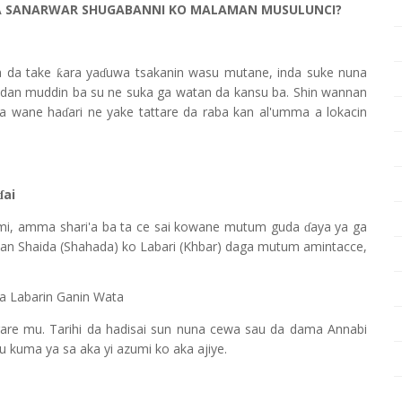
WA SANARWAR SHUGABANNI KO MALAMAN MUSULUNCI?
'a da take
ara ya
uwa tsakanin wasu mutane, inda suke nuna
ƙ
ɗ
dan muddin ba su ne suka ga watan da kansu ba. Shin wannan
a wane ha
ari ne yake tattare da raba kan al'umma a lokacin
ɗ
ai
ɗ
zumi, amma shari'a ba ta ce sai kowane mutum guda
aya ya ga
ɗ
 kan Shaida (Shahada) ko Labari (Khbar) daga mutum amintacce,
a Labarin Ganin Wata
 gare mu. Tarihi da hadisai sun nuna cewa sau da dama Annabi
u kuma ya sa aka yi azumi ko aka ajiye.