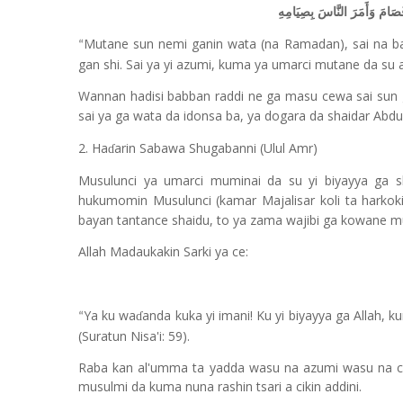
امَ وَأَمَرَ النَّاسَ بِصِيَامِهِ
Mutane sun nemi ganin wata (na Ramadan), sai na b
“
gan shi. Sai ya yi azumi, kuma ya umarci mutane da su
Wannan hadisi babban raddi ne ga masu cewa sai sun g
sai ya ga wata da idonsa ba, ya dogara da shaidar Abdu
2. Ha
arin Sabawa Shugabanni (Ulul Amr)
ɗ
Musulunci ya umarci muminai da su yi biyayya ga 
hukumomin Musulunci (kamar Majalisar koli ta harkok
bayan tantance shaidu, to ya zama wajibi ga kowane m
Allah Madaukakin Sarki ya ce:
Ya ku wa
anda kuka yi imani! Ku yi biyayya ga Allah,
ɗ
“
(Suratun Nisa'i: 59).
Raba kan al'umma ta yadda wasu na azumi wasu na ci, 
musulmi da kuma nuna rashin tsari a cikin addini.