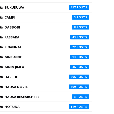
BUKUKUWA
127
CAMFI
3
DABBOBI
8
FASSARA
43
FINAFINAI
22
GINE-GINE
13
GININ JIMLA
46
HARSHE
396
HAUSA NOVEL
109
HAUSA RESEARCHERS
8
HOTUNA
310