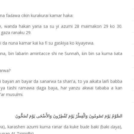
na fa
awa cikin kurakurai kamar haka:
ɗ
e, wanda hakan yana sa su yi azumi 28 maimakon 29 ko 30.
 gaza ranaku 29.
 da nuna kamar kai ka fi su gaskiya ko kiyayewa.
na, bin labarin amintacce shi ne Sunnah,
in bin sa kuma
ata
ƙ
ɓ
narwa?
i bayan an bayar da sanarwa ta shari'a, to ya aikata laifi babba
ya tashi ramawa daga baya, har yanzu akwai tababa a kan
a'ar musulmi.
الصَّوْمُ يَوْمَ تَصُومُونَ وَالْفِطْرُ يَوْمَ تُفْطِرُونَ وَالأَضْحَى يَوْمَ تُضَحُّونَ
ya), karashen azumi kuma ranar da kuke bu
e baki (baki
aya),
ɗ
ɗ
Sunan At-Tirmidhi).