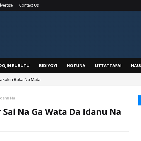
vertise
Contact Us
IDOJIN RUBUTU
BIDIYOYI
HOTUNA
LITTATTAFAI
HAU
Wakokin Baka Na Mata
yar: Sarkin Mafaran Gummi Justice Lawal Hassan
Idanu Na
 Sai Na Ga Wata Da Idanu Na