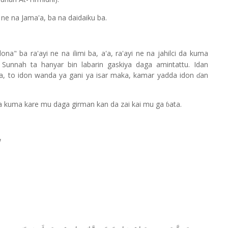
e na Jama'a, ba na daidaiku ba.
na" ba ra'ayi ne na ilimi ba, a'a, ra'ayi ne na jahilci da kuma
Sunnah ta hanyar bin labarin gaskiya daga amintattu. Idan
a, to idon wanda ya gani ya isar maka, kamar yadda idon
an
ɗ
a kuma kare mu daga girman kan da zai kai mu ga
ata.
ɓ
W