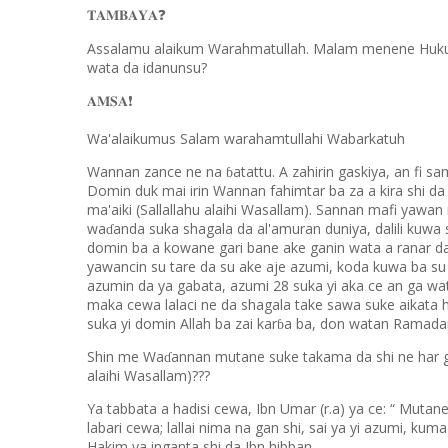
𝐓𝐀𝐌𝐁𝐀𝐘𝐀
❓
Assalamu alaikum Warahmatullah. Malam menene Huku
wata da idanunsu?
𝐀𝐌𝐒𝐀
❗️
Wa'alaikumus Salam warahamtullahi Wabarkatuh
Wannan zance ne na
atattu. A zahirin gaskiya, an fi s
ɓ
Domin duk mai irin Wannan fahimtar ba za a kira shi d
ma'aiki (Sallallahu alaihi Wasallam). Sannan mafi yawa
wa
anda suka shagala da al'amuran duniya, dalili kuwa
ɗ
domin ba a kowane gari bane ake ganin wata a ranar 
yawancin su tare da su ake aje azumi, koda kuwa ba su
azumin da ya gabata, azumi 28 suka yi aka ce an ga wat
maka cewa lalaci ne da shagala take sawa suke aikata 
suka yi domin Allah ba zai kar
a ba, don watan Ramadan 
ɓ
Shin me Wa
annan mutane suke takama da shi ne har gi
ɗ
alaihi Wasallam)???
Ya tabbata a hadisi cewa, Ibn Umar (r.a) ya ce: “ Mutane
labari cewa; lallai nima na gan shi, sai ya yi azumi, k
Hakim ya inganta shi da Ibn hibban.