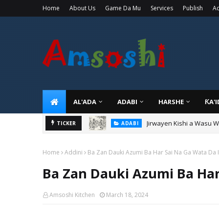
Home
About Us
Game Da Mu
Services
Publish
Ad
AL'ADA
ADABI
HARSHE
ƘA'
Jirwayen Kishi a Wasu 
ADABI
Sarkin Gummi Na Sha Bi
TICKER
TARIHI
Home
Addini
Ba Zan Dauki Azumi Ba Har Sai Na Ga Wata Da 
Ba Zan Dauki Azumi Ba Har
Amsoshi Kitchen
March 18, 2024