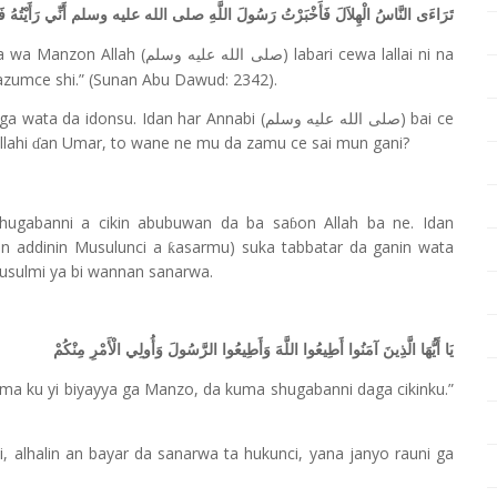
تَرَاءَى النَّاسُ الْهِلاَلَ فَأَخْبَرْتُ رَسُولَ اللَّهِ صلى الله عليه وسلم أَنِّي رَأَيْتُهُ فَصَ
a wa Manzon Allah (
) labari cewa lallai ni na
صلى الله عليه وسلم
 azumce shi.” (Sunan Abu Dawud: 2342).
a wata da idonsu. Idan har Annabi (
) bai ce
صلى الله عليه وسلم
llahi
an Umar, to wane ne mu da zamu ce sai mun gani?
ɗ
shugabanni a cikin abubuwan da ba sa
on Allah ba ne. Idan
ɓ
in addinin Musulunci a
asarmu) suka tabbatar da ganin wata
ƙ
usulmi ya bi wannan sanarwa.
يَا أَيُّهَا الَّذِينَ آمَنُوا أَطِيعُوا اللَّهَ وَأَطِيعُوا الرَّسُولَ وَأُولِي الْأَمْرِ مِنْكُمْ
 kuma ku yi biyayya ga Manzo, da kuma shugabanni daga cikinku.”
alhalin an bayar da sanarwa ta hukunci, yana janyo rauni ga