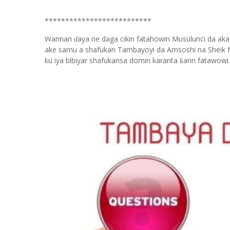
**************************
Wannan
aya ne daga cikin fatahowin Musulunci da aka
ɗ
ake samu a shafukan Tambayoyi da Amsoshi na Sheik 
ku iya bibiyar shafukansa domin karanta
arin fatawowi.
ƙ