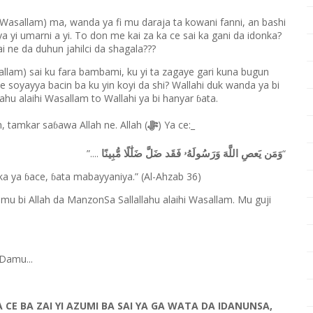
i Wasallam) ma, wanda ya fi mu daraja ta kowani fanni, an bashi
 yi umarni a yi. To don me kai za ka ce sai ka gani da idonka?
 ne da duhun jahilci da shagala???
allam) sai ku fara bambami, ku yi ta zagaye gari kuna bugun
 soyayya bacin ba ku yin koyi da shi? Wallahi duk wanda ya bi
hu alaihi Wasallam to Wallahi ya bi hanyar
ata.
ɓ
ﷻ
m, tamkar sa
awa Allah ne. Allah (
) Ya ce:_
ɓ
وَمَن يَعصِ اللَّهَ وَرَسُولَهُۥ فَقَد ضَلَّ ضَلَٰلًا مُّبِينًا
”
....
“
ka ya
ace,
ata mabayyaniya.” (Al-Ahzab 36)
ɓ
ɓ
mu bi Allah da ManzonSa Sallallahu alaihi Wasallam. Mu guji
Damu...
 CE BA ZAI YI AZUMI BA SAI YA GA WATA DA IDANUNSA,