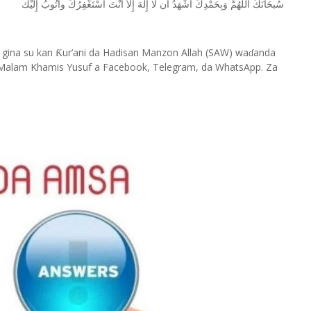
ﺳُﺒﺤَﺎﻧَﻚَ
ﺍﻟﻠَّﻬُﻢَّ
ﻭَﺑِﺤَﻤْﺪِﻙَ
ﺃﺷْﻬَﺪُ
ﺃﻥ
ﻟَﺎ
ﺇِﻟَﻪَ
ﺇِﻻَّ
ﺃﻧْﺖَ
ﺃﺳْﺘَﻐْﻔِﺮُﻙَ
ﻭﺃَﺗُﻮﺏُ
ﺇِﻟَﻴْﻚ
 gina su kan
ur’ani da Hadisan Manzon Allah (SAW) wa
anda
Ƙ
ɗ
Malam Khamis Yusuf a Facebook, Telegram, da WhatsApp. Za