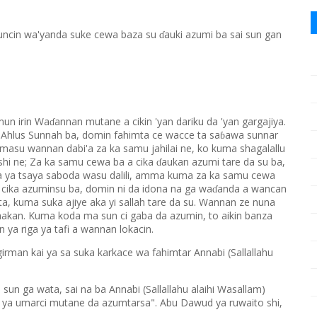
ncin wa'yanda suke cewa baza su
auki azumi ba sai sun gan
ɗ
amun irin Wa
annan mutane a cikin 'yan dariku da 'yan gargajiya.
ɗ
a Ahlus Sunnah ba, domin fahimta ce wacce ta sa
awa sunnar
ɓ
n masu wannan dabi'a za ka samu jahilai ne, ko kuma shagalallu
 shi ne; Za ka samu cewa ba a cika
aukan azumi tare da su ba,
ɗ
da ya tsaya saboda wasu dalili, amma kuma za ka samu cewa
 cika azuminsu ba, domin ni da idona na ga wa
anda a wancan
ɗ
a, kuma suka ajiye aka yi sallah tare da su. Wannan ze nuna
hakan. Kuma koda ma sun ci gaba da azumin, to aikin banza
ya riga ya tafi a wannan lokacin.
rman kai ya sa suka karkace wa fahimtar Annabi (Sallallahu
 sun ga wata, sai na ba Annabi (Sallallahu alaihi Wasallam)
uma ya umarci mutane da azumtarsa". Abu Dawud ya ruwaito shi,