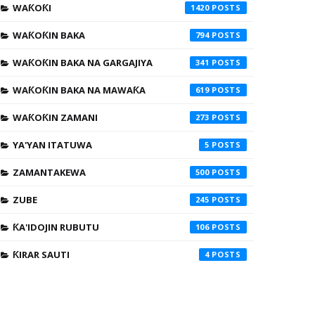
WAƘOƘI
1420
WAƘOƘIN BAKA
794
WAƘOƘIN BAKA NA GARGAJIYA
341
WAƘOƘIN BAKA NA MAWAƘA
619
WAƘOƘIN ZAMANI
273
YA'YAN ITATUWA
5
ZAMANTAKEWA
500
ZUBE
245
ƘA'IDOJIN RUBUTU
106
ƘIRAR SAUTI
4