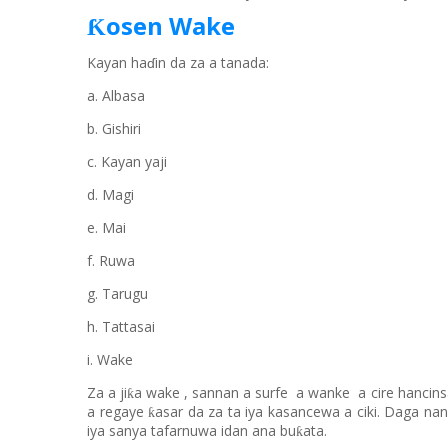
osen Wake
Ƙ
Kayan haɗin da za a tanada:
a. Albasa
b. Gishiri
c. Kayan yaji
d. Magi
e. Mai
f. Ruwa
g. Tarugu
h. Tattasai
i. Wake
Za a ji
a wake
,
sannan a surfe
a wanke
a cire hanci
ns
ƙ
a regaye
asa
r
da za
ta
iya kasancewa
a
ciki. Daga nan
ƙ
iya sanya tafarnuwa idan ana bu
ata.
ƙ