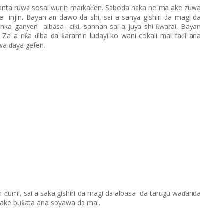
anta ruwa sosai wurin marka
e
n
. Saboda haka ne ma ake zuwa
ɗ
e
inji
n
. Bayan an dawo da shi, sai a sanya gishiri da magi da
anka ganyen
albasa
ciki
,
sannan
sai
a juya shi
warai. Bayan
ƙ
. Za a ri
a
iba da
aramin ludayi ko wani cokali mai fa
i ana
ƙ
ƙ
ɗ
ɗ
uwa
aya gefen.
ɗ
an
umi
,
sai
a saka gishiri da magi da albasa
da tarugu wa
anda
ɗ
ɗ
 ake bu
ata
ana
soya
wa
da mai.
ƙ