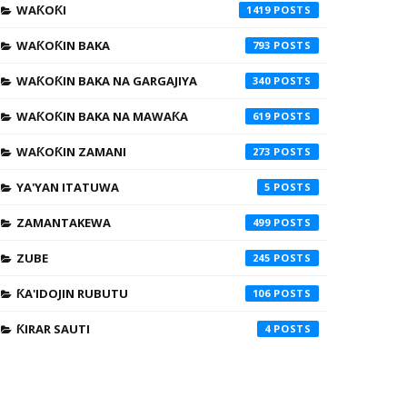
WAƘOƘI
1419
WAƘOƘIN BAKA
793
WAƘOƘIN BAKA NA GARGAJIYA
340
WAƘOƘIN BAKA NA MAWAƘA
619
WAƘOƘIN ZAMANI
273
YA'YAN ITATUWA
5
ZAMANTAKEWA
499
ZUBE
245
ƘA'IDOJIN RUBUTU
106
ƘIRAR SAUTI
4