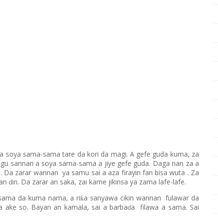
 a soya sama-sama tare da kori da magi. A gefe
guda kuma,
za
ugu sannan a soya sama-sama a jiye gefe guda. Daga nan za a
o. Da zarar wannan
ya samu sai a aza firayin fan bisa wuta
. Za
fan
in. Da zarar an saka, zai kame jikinsa ya zama lafe-lafe.
ɗ
sama da kuma nama, a ri
a sanyawa cikin wannan
fulawa
r
da
ƙ
 da ake so. Bayan an kamala
,
sai a barba
a
filawa
a
sama.
S
ai
ɗ