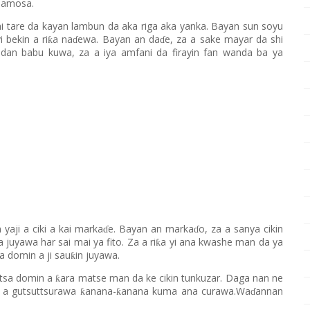
samosa.
hi
tare da kayan lambun da aka riga aka yanka. Bayan sun soyu
i bekin a ri
a na
ewa. Bayan an da
e
,
za a sake mayar da shi
ƙ
ɗ
ɗ
. Idan babu kuwa, za a iya amfani da firayin fan wanda ba ya
 yaji a ciki a kai marka
e. Bayan an marka
o
,
za a sanya cikin
ɗ
ɗ
 juyawa har sai mai ya fito. Za a ri
a yi ana kwashe man da ya
ƙ
a domin a ji sau
in juyawa.
ƙ
atsa domin a
ara matse man da ke cikin tunkuzar. Daga nan ne
ƙ
a
gutsuttsura
wa
anana-
anana
kuma
ana curawa.Wa
annan
ƙ
ƙ
ɗ