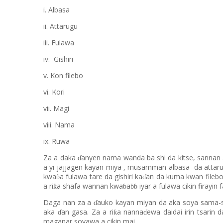
i. Albasa
ii. Attarugu
iii. Fulawa
iv. Gishiri
v. Kon filebo
vi. Kori
vii. Magi
viii. Nama
ix. Ruwa
Za a daka
anyen nama wanda ba
shi
da kitse, sannan
ɗ
a yi jajjagen kayan miya
, musamman albasa
d
a attar
kwa
a f
u
lawa tare da gishiri ka
an da kuma kwan fileb
ɓ
ɗ
a ri
a shafa wannan kwa
a
iyar a
fulawa cikin firayin 
ƙ
ɓ
ɓɓ
Daga nan za a
auko kayan miyan da aka soya sama-
ɗ
aka
an gasa. Za a ri
a nanna
e
wa
daidai irin tsarin
ƙ
ɗ
ɗ
maganar soyawa
a
cikin mai.