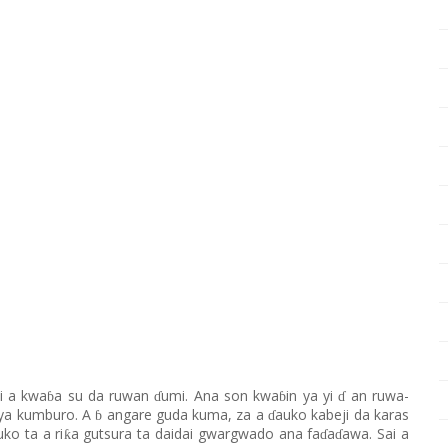
ai
a kwa
a
su
da ruwan
umi. Ana
son
kwa
in
ya yi
an
ruwa-
ɓ
ɗ
ɓ
ɗ
 ya kumburo.
A
angare guda kuma,
z
a a
auko kabeji da karas
ɓ
ɗ
uko
ta
a ri
a gutsura
ta
daidai gwargwado ana fa
a
awa. Sai a
ƙ
ɗ
ɗ