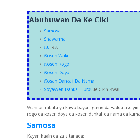
Abubuwan Da Ke Ciki
Samosa
Shawarma
uli
-
uli
Ƙ
Ƙ
osen Wake
Ƙ
osen Rogo
Ƙ
osen Doya
Ƙ
osan Dankali Da Nama
Ƙ
Soyayyen Dankali Turbu
e Cikin
wai
Ƙ
ɗ
Wannan rubutu ya kawo bayani game da yadda ake yin 
rogo da ƙosen doya da ƙosen dankali da nama da kuma 
Samosa
Kayan haɗin da za a tanada: