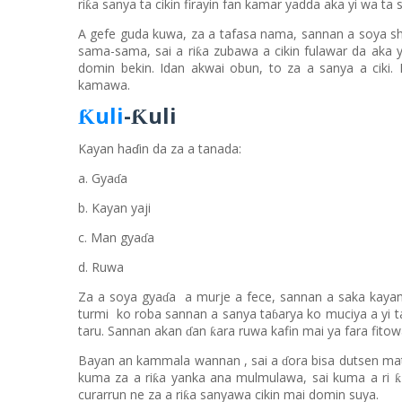
ri
a sanya
ta
cikin firayin fan ka
mar
yadda aka yi wa
t
a 
ƙ
A gefe guda kuwa, za a tafasa nama
,
sannan a soya
s
sama-sama, sai a ri
a zubawa
a
cikin fulawar da aka y
ƙ
domin bekin. Idan akwai obun, to za a sanya
a
ciki
kamawa.
uli
-
uli
Ƙ
Ƙ
Kayan haɗin da za a tanada:
a. Gya
a
ɗ
b. Kayan yaji
c. Man gya
a
ɗ
d. Ruwa
Za a soya gya
a
a murje a fece
,
sannan
a saka kayan
ɗ
turmi
ko r
o
ba sannan a sanya ta
arya ko muciya a yi ta
ɓ
taru. Sannan akan
an
ara ruwa kafin mai ya fara fitow
ƙ
ɗ
Bayan an kammala wannan
,
s
ai a
ora bisa dutsen m
ɗ
kuma za a ri
a yanka
ana
mulmulawa, sai kuma a
ri
ƙ
ƙ
curarrun ne za a ri
a sanyawa cikin mai domin suya.
ƙ