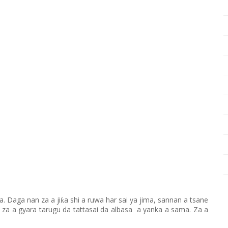
a
. Daga nan za a ji
a shi a ruwa har sai ya jima, sannan a tsane
ƙ
 za a gyara tarugu da tattasai da albasa
a yanka a sama. Za a