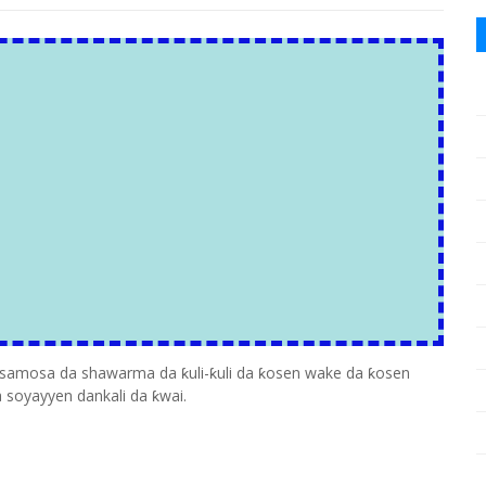
samosa da shawarma da ƙuli-ƙuli da ƙosen wake da ƙosen
soyayyen dankali da ƙwai.