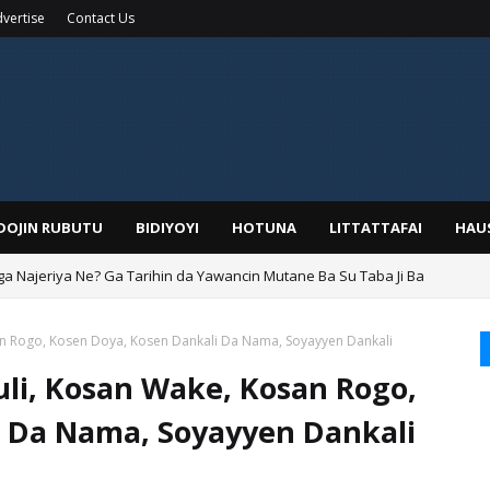
vertise
Contact Us
IDOJIN RUBUTU
BIDIYOYI
HOTUNA
LITTATTAFAI
HAU
ga Najeriya Ne? Ga Tarihin da Yawancin Mutane Ba Su Taba Ji Ba
an Rogo, Kosen Doya, Kosen Dankali Da Nama, Soyayyen Dankali
li, Kosan Wake, Kosan Rogo,
i Da Nama, Soyayyen Dankali