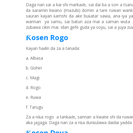
Daga nan
s
a
i
a kai shi marka
e
, sai dai
b
a a son a tsan
ɗ
da
aramin kwano
(mazubi)
domin a tare ruwan wank
ƙ
sauran kayan
amshi da ake bu
atar sawa
,
a
na iya y
ƙ
ƙ
wannan
ya samu, sai batun aza mai
a
saman wuta
zubawa cikin mai. Idan gefe guda ya soyu, sai a juya z
osen Rogo
Ƙ
Kayan haɗin da za a tanada:
a. Albasa
b. Gishiri
c. Magi
d. Rogo
e. Ruwa
f. Tarugu
Za a ni
a rogo
a tanka
e
,
sannan a
kwa
e shi da ruw
ƙ
ɗ
ɓ
aka jajjaga. Daga nan za a ri
a dun
ulawa daidai yadda
ƙ
ƙ
osen Doya