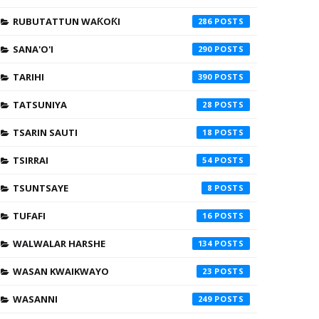
RUBUTATTUN WAƘOƘI
286
SANA'O'I
290
TARIHI
390
TATSUNIYA
28
TSARIN SAUTI
18
TSIRRAI
54
TSUNTSAYE
8
TUFAFI
16
WALWALAR HARSHE
134
WASAN KWAIKWAYO
23
WASANNI
249