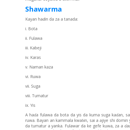
Shawarma
Kayan haɗin da za a tanada:
i. Bota
ii. Fulawa
iii. Kabeji
iv. Karas
v. Naman kaza
vi. Ruwa
vii. Suga
viii. Tumatur
ix. Yis
A ha
a fulawa da bota da yis
da kuma
suga ka
an
, s
ɗ
ɗ
ruwa. Bayan an kammala kwa
in
,
s
a
i
a ajiye shi domin
ɓ
da tumatur a yanka
.
Fulawar da ke gefe kuwa, za a
a
ɗ