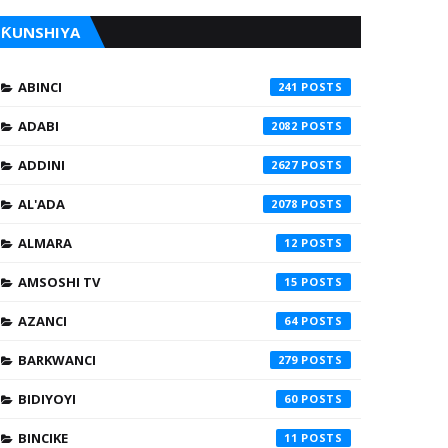
ƘUNSHIYA
ABINCI
241
ADABI
2082
ADDINI
2627
AL'ADA
2078
ALMARA
12
AMSOSHI TV
15
AZANCI
64
BARKWANCI
279
BIDIYOYI
60
BINCIKE
11