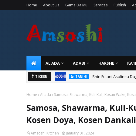
Home
About Us
Game Da Mu
Services
Publish
Ad
AL'ADA
ADABI
HARSHE
ƘA'
Shin Fulani Asalinsu Da
TICKER
TARIHI
Home
Al'ada
Samosa, Shawarma, Kuli-Kuli, Kosan Wake, Kos
Samosa, Shawarma, Kuli-Ku
Kosen Doya, Kosen Dankal
Amsoshi Kitchen
January 01, 2024