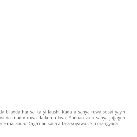
da bilanda har sai ta yi laushi. Kada a sanya ruwa sosai yayin
awa da madar ruwa da kuma
wai. Sannan za a sanya jajjagen
ƙ
nce mai kauri. Daga nan sai a a fara soyawa cikin mangya
a.
ɗ