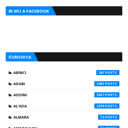
BI MU A FACEBOOK
ƘUNSHIYA
ABINCI
241
ADABI
2083
ADDINI
2627
AL'ADA
2079
ALMARA
12