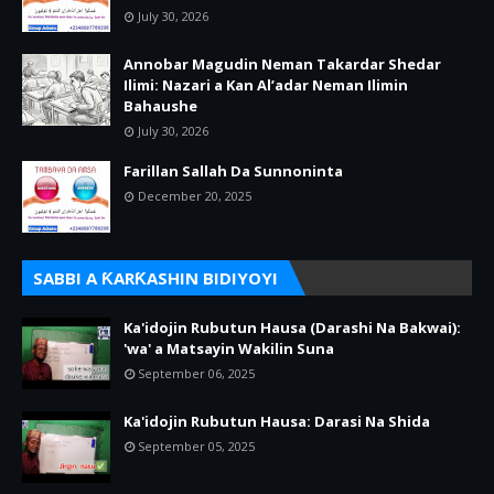
July 30, 2026
Annobar Magudin Neman Takardar Shedar
Ilimi: Nazari a Kan Al’adar Neman Ilimin
Bahaushe
July 30, 2026
Farillan Sallah Da Sunnoninta
December 20, 2025
SABBI A ƘARƘASHIN BIDIYOYI
Ka'idojin Rubutun Hausa (Darashi Na Bakwai):
'wa' a Matsayin Wakilin Suna
September 06, 2025
Ka'idojin Rubutun Hausa: Darasi Na Shida
September 05, 2025