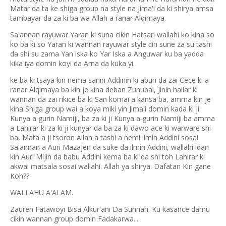
Matar da ta ke shiga group na style na Jima'i da ki shirya amsa
tambayar da za ki ba wa Allah a ranar Alqimaya.
Sa'annan rayuwar Yaran ki suna cikin Hatsari wallahi ko kina so
ko ba ki so Yaran ki wannan rayuwar style
in sune za su tashi
ɗ
da shi su zama Yan iska ko Yar Iska a Anguwar ku ba yadda
kika iya domin koyi da Arna da kuka yi.
ke ba ki tsaya kin nema sanin Addinin ki abun da zai Cece ki a
ranar Alqimaya ba kin je kina deban Zunubai, Jinin hailar ki
wannan da zai rikice ba ki San komai a kansa ba, amma kin je
kina Shiga group wai a koya miki yin Jima'i domin kada ki ji
Kunya a gurin Namiji, ba za ki ji Kunya a gurin Namiji ba amma
a Lahirar ki za ki ji kunyar da ba za ki dawo ace ki warware shi
ba, Mata a ji tsoron Allah a tashi a nemi ilmin Addini sosai
Sa'annan a Auri Mazajen da suke da ilmin Addini, wallahi idan
kin Auri Mijin da babu Addini kema ba ki da shi toh Lahirar ki
akwai matsala sosai wallahi. Allah ya shirya. Dafatan Kin gane
Koh??
WALLAHU A'ALAM.
Zauren Fatawoyi Bisa Alkur'ani Da Sunnah. Ku kasance damu
cikin wannan group domin Fadakarwa...