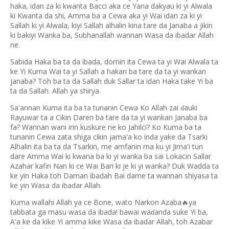
haka, idan za ki kwanta Bacci aka ce Yana dakyau ki yi Alwala
ki Kwanta da shi, Amma ba a Cewa aka yi Wai idan za ki yi
Sallah ki yi Alwala, kiyi Sallah alhalin kina tare da Janaba a jikin
ki bakiyi Wanka ba, Subhanallah wannan Wasa da ibadar Allah
ne.
Sabida Haka ba ta da ibada, domin ita Cewa ta yi Wai Alwala ta
ke Yi Kuma Wai ta yi Sallah a hakan ba tare da ta yi wankan
janaba? Toh ba ta da Sallah duk Sallar ta idan Haka take Yi ba
ta da Sallah. Allah ya shirya.
Sa'annan Kuma ita ba ta tunanin Cewa Ko Allah zai
auki
ɗ
Rayuwar ta a Cikin Daren ba tare da ta yi wankan Janaba ba
fa? Wannan wani irin kuskure ne ko Jahilci? Ko Kuma ba ta
tunanin Cewa zata shiga cikin jama'a ko inda yake da Tsarki
Alhalin ita ba ta da Tsarkin, me amfanin ma ku yi Jima'i tun
dare Amma Wai ki kwana ba ki yi wanka ba sai Lokacin Sallar
Azahar kafin Nan ki ce Wai Bari ki je ki yi wanka? Duk Wadda ta
ke yin Haka toh Daman ibadah Bai dame ta wannan shiyasa ta
ke yin Wasa da ibadar Allah.
Kuma wallahi Allah ya ce Bone, wato Narkon Azaba
ya
🔥
tabbata ga masu wasa da ibada! bawai wa
anda suke Yi ba,
ɗ
A'a ke da kike Yi amma kike Wasa da ibadar Allah, toh Azabar