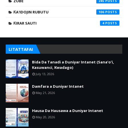
ZUBE
245
ƘA'IDOJIN RUBUTU
106
ƘIRAR SAUTI
4
LITATTAFAI
Bida Da Tanadi a Duniyar Intanet (Sana’o’i,
Kasuwanci, Kwadago)
July 13, 2026
Damfara a Duniyar Intanet
May 21, 2026
Hausa Da Hausawa a Duniyar Intanet
May 20, 2026