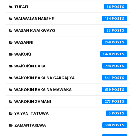
TUFAFI
16
WALWALAR HARSHE
134
WASAN KWAIKWAYO
23
WASANNI
249
WAƘOƘI
1420
WAƘOƘIN BAKA
794
WAƘOƘIN BAKA NA GARGAJIYA
341
WAƘOƘIN BAKA NA MAWAƘA
619
WAƘOƘIN ZAMANI
273
YA'YAN ITATUWA
5
ZAMANTAKEWA
500