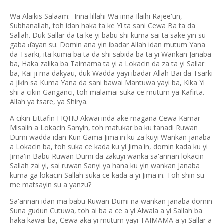
Wa Alaikis Salaam:- Inna lillahi Wa inna Ilaihi Rajee'un,
Subhanallah, toh idan haka ta ke Yi ta sani Cewa Ba ta da
Sallah. Duk Sallar da ta ke yi babu shi kuma sai ta sake yin su
gaba
ayan su. Domin ana yin ibadar Allah idan mutum Yana
ɗ
da Tsarki, ita kuma ba ta da shi sabida ba ta yi Wankan Janaba
ba, Haka zalika ba Taimama ta yi a Lokacin da za ta yi Sallar
ba, Kai ji ma dakyau, duk Wadda yayi ibadar Allah Bai da Tsarki
a jikin sa Kuma Yana da sani bawai Mantuwa yayi ba, Kika Yi
shi a cikin Ganganci, toh malamai suka ce mutum ya Kafirta.
Allah ya tsare, ya Shirya.
A cikin Littafin FIQHU Akwai inda ake magana Cewa Kamar
Misalin a Lokacin Sanyin, toh matukar ba ku tanadi Ruwan
Dumi wadda idan Kun Gama Jima'in ku za kuyi Wankan janaba
a Lokacin ba, toh suka ce kada ku yi Jima'in, domin kada ku yi
Jima'in Babu Ruwan Dumi da zakuyi wanka sa'annan lokacin
Sallah zai yi, sai ruwan Sanyi ya hana ku yin wankan Janaba
kuma ga lokacin Sallah suka ce kada a yi Jima'in. Toh shin su
me matsayin su a yanzu?
Sa'annan idan ma babu Ruwan Dumi na wankan janaba domin
Suna gudun Cutuwa, toh ai ba a ce a yi Alwala a yi Sallah ba
haka kawai ba, Cewa aka yi mutum yayi TAIMAMA a yi Sallar a