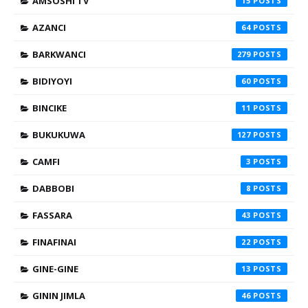
AMSOSHI TV
15
AZANCI
64
BARKWANCI
279
BIDIYOYI
60
BINCIKE
11
BUKUKUWA
127
CAMFI
3
DABBOBI
8
FASSARA
43
FINAFINAI
22
GINE-GINE
13
GININ JIMLA
46