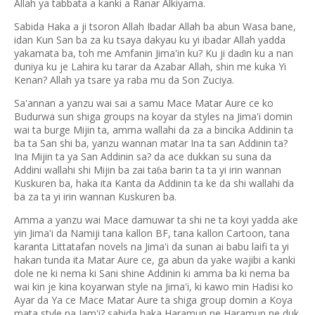
Allah ya tabbata a kanki a Ranar Alkiyama.
Sabida Haka a ji tsoron Allah Ibadar Allah ba abun Wasa bane,
idan Kun San ba za ku tsaya dakyau ku yi ibadar Allah yadda
yakamata ba, toh me Amfanin Jima'in ku? Ku ji da
in ku a nan
ɗ
duniya ku je Lahira ku tarar da Azabar Allah, shin me kuka Yi
Kenan? Allah ya tsare ya raba mu da Son Zuciya.
Sa'annan a yanzu wai sai a samu Mace Matar Aure ce ko
Budurwa sun shiga groups na koyar da styles na Jima'i domin
wai ta burge Mijin ta, amma wallahi da za a bincika Addinin ta
ba ta San shi ba, yanzu wannan matar Ina ta san Addinin ta?
Ina Mijin ta ya San Addinin sa? da ace dukkan su suna da
Addini wallahi shi Mijin ba zai ta
a barin ta ta yi irin wannan
ɓ
Kuskuren ba, haka ita Kanta da Addinin ta ke da shi wallahi da
ba za ta yi irin wannan Kuskuren ba.
Amma a yanzu wai Mace damuwar ta shi ne ta koyi yadda ake
yin Jima'i da Namiji tana kallon BF, tana kallon Cartoon, tana
karanta Littatafan novels na Jima'i da sunan ai babu laifi ta yi
hakan tunda ita Matar Aure ce, ga abun da yake wajibi a kanki
dole ne ki nema ki Sani shine Addinin ki amma ba ki nema ba
wai kin je kina koyarwan style na Jima'i, ki kawo min Hadisi ko
Ayar da Ya ce Mace Matar Aure ta shiga group domin a Koya
mata style na Jam'i? sabida haka Haramun ne Haramun ne duk