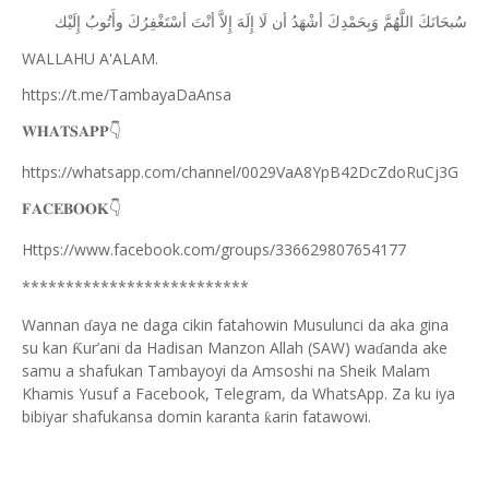
ﺳُﺒﺤَﺎﻧَﻚَ
ﺍﻟﻠَّﻬُﻢَّ
ﻭَﺑِﺤَﻤْﺪِﻙَ
ﺃﺷْﻬَﺪُ
ﺃﻥ
ﻟَﺎ
ﺇِﻟَﻪَ
ﺇِﻻَّ
ﺃﻧْﺖَ
ﺃﺳْﺘَﻐْﻔِﺮُﻙَ
ﻭﺃَﺗُﻮﺏُ
ﺇِﻟَﻴْﻚ
WALLAHU A'ALAM.
https://t.me/TambayaDaAnsa
👇
𝐖𝐇𝐀𝐓𝐒𝐀𝐏𝐏
https://whatsapp.com/channel/0029VaA8YpB42DcZdoRuCj3G
👇
𝐅𝐀𝐂𝐄𝐁𝐎𝐎𝐊
Https://www.facebook.com/groups/336629807654177
**************************
Wannan
aya ne daga cikin fatahowin Musulunci da aka gina
ɗ
su kan
ur’ani da Hadisan Manzon Allah (SAW) wa
anda ake
Ƙ
ɗ
samu a shafukan Tambayoyi da Amsoshi na Sheik Malam
Khamis Yusuf a Facebook, Telegram, da WhatsApp. Za ku iya
bibiyar shafukansa domin karanta
arin fatawowi.
ƙ