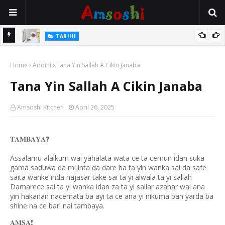
Na Mata
TARIHI
Sarkin Gummi Na Sha Biyar: Sarkin Mafaran Gummi Justice Lawal
Home
Hassan
Addini
Tana Yin Sallah A Cikin Janaba
Tana Yin Sallah A Cikin Janaba
Amsoshi Kitchen
April 26, 2025
❓
𝐓𝐀𝐌𝐁𝐀𝐘𝐀
Assalamu alaikum wai yahalata wata ce ta cemun idan suka
gama saduwa da mijinta da dare ba ta yin wanka sai da safe
saita wanke inda najasar take sai ta yi alwala ta yi sallah
Damarece sai ta yi wanka idan za ta yi sallar azahar wai ana
yin hakanan nacemata ba ayi ta ce ana yi nikuma ban yarda ba
shine na ce bari nai tambaya.
❗️
𝐀𝐌𝐒𝐀