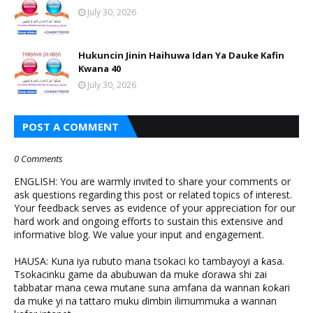
July 30, 2026
Hukuncin Jinin Haihuwa Idan Ya Dauke Kafin
Kwana 40
July 30, 2026
POST A COMMENT
0 Comments
ENGLISH: You are warmly invited to share your comments or
ask questions regarding this post or related topics of interest.
Your feedback serves as evidence of your appreciation for our
hard work and ongoing efforts to sustain this extensive and
informative blog. We value your input and engagement.
HAUSA: Kuna iya rubuto mana tsokaci ko tambayoyi a ƙasa.
Tsokacinku game da abubuwan da muke ɗorawa shi zai
tabbatar mana cewa mutane suna amfana da wannan ƙoƙari
da muke yi na tattaro muku ɗimbin ilimummuka a wannan