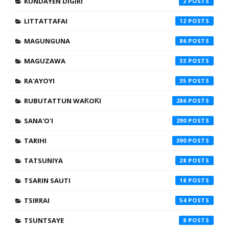
KUNDAYEN DIGIRI
2
LITTATTAFAI
12
MAGUNGUNA
86
MAGUZAWA
33
RA'AYOYI
35
RUBUTATTUN WAƘOƘI
286
SANA'O'I
290
TARIHI
390
TATSUNIYA
28
TSARIN SAUTI
18
TSIRRAI
54
TSUNTSAYE
8