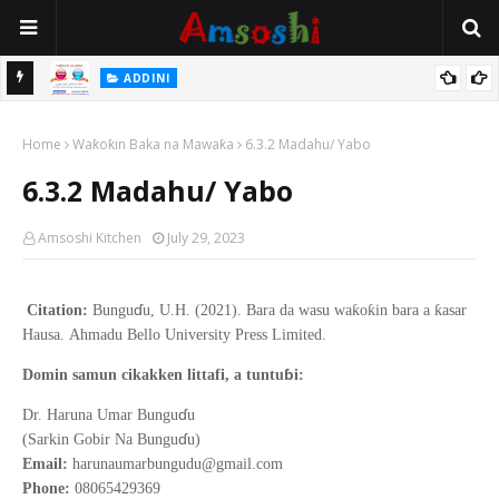
 Gudu
ADDINI
Na Yi Mafarki Ana Bikina, Kafin A Daura Aure Sai Na Farka
Home
Waƙoƙin Baka na Mawaƙa
6.3.2 Madahu/ Yabo
6.3.2 Madahu/ Yabo
Amsoshi Kitchen
July 29, 2023
ɗ
ƙ
ƙ
ƙ
Citation:
Bungu
u, U.H. (2021).
Bara da wasu wa
o
in bara a
asar
Hausa
.
Ahmadu Bello
University Press Limited.
ɓ
Domin samun cikakken littafi, a tuntu
i:
ɗ
Dr. Haruna Umar Bungu
u
ɗ
(Sarkin Gobir Na Bungu
u)
Email:
harunaumarbungudu@gmail.com
Phone:
08065429369