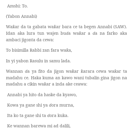
Amshi: To.
(
Yabon Annabi
)
Wa
ar da ta gabata wa
ar bara ce ta begen Annabi (SAW).
ƙ
ƙ
Idan aka lura tun wajen bu
ɗ
a wa
ar a
ɗ
a na farko aka
ƙ
ambaci jigonta da cewa:
To bisimilla Rabbi zan fara wa
a,
ƙ
In yi yabon Rasulu in samu lada.
Wannan
ɗ
a ya fito da jigon wa
ar
arara cewa wa
ar ta
ƙ
ƙ
ƙ
madahu ce. Haka kuma an kawo wani tubalin gina jigon na
madahu a cikin wa
ar a inda ake ceawa:
ƙ
Annabi ya hito da haske da kyawo,
Kowa ya gane shi ya
ɗ
ora murna,
Ita ko ta gane shi ta
ɗ
ora kuka.
Ke wannan barewa mi ad dalili,