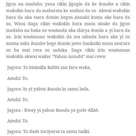
jigon na madahu yana cikin jigogin da ke
unshe a cikin
ƙ
wa
o
in bara da mabarata ke amfani da su. Akwai wa
o
in
ƙ
ƙ
ƙ
ƙ
bara da aka tsara domin begen Annabi kuma ake bara da
su. Wasu daga cikin wa
o
in bara masu
ɗ
auke da jigon
ƙ
ƙ
madahu na baka ne wa
ɗ
anda aka shirya domin a yi bara da
su. Irin wa
ɗ
annan wa
o
in da ma saboda bara aka yi su
ƙ
ƙ
amma suka
unshe bege domin jawo hankalin masu saurare
ƙ
su ba mai rera su sadaka. Daga cikin irin wa
ɗ
annan
wa
o
in akwai wa
ar “
Yabon Annabi” mai cewa:
ƙ
ƙ
ƙ
Jagora: To bisimilla Rabbi zan fara wa
a,
ƙ
Amshi: To.
Jagora: In yi yabon Rasulu in samu lada.
Amshi: To.
Jagora : Kway yi yabon Rasulu ya gode Allah
Amshi: To.
Jagora: To da
ɗ
a zuciyarsa ta samu tsalki.