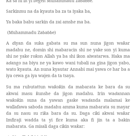
Ka sa ni in yi begen Muhammadu za
ɓ
a
ɓɓ
e.
Sarkinmu na da kyauta ba za ta iyaka ba,
Ya baka babu sarkin da zai amshe ma ba.
(Muhammadu Za
ɓ
a
ɓɓ
e)
A
ɗ
iyan da suka gabata su ma sun nuna jigon wa
ar
ƙ
madahu ne, domin shi mabaracin shi ne yake son yi kuma
shi ne yake ro
on Allah ya ba shi ikon aiwatarwa. Haka ma
ƙ
a
ɗ
ango na biyu ne ya kawo wani tubali na gina jigon yabo,
wato kyauta. An nuna kyautar Annabi mai yawa ce har ba a
iya cewa ga iya wajen da ta tsaya.
Su ma rubutattun wa
o
in da mabarata ke bara da su
ƙ
ƙ
akwai masu
unshe da jigon madahu. Irin wa
ɗ
annan
ƙ
wa
o
in suna da yawan gaske wa
ɗ
anda malamai ke
ƙ
ƙ
wallafawa saboda madahu amma kuma mabarata su mayar
da su nasu su ri
a bara da su. Daga ciki akwai wa
ar
ƙ
ƙ
Imfiraji wadda ta yi fice kuma aka fi jin ta a bakin
mabarata. Ga misali daga cikin wa
ar:
ƙ