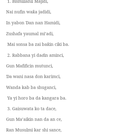
1. Bismillahil Majidi,
Nai nufin wa
a jadidi,
ƙ
In yabon
an nan Hamidi,
Ɗ
Zushafa yaumal mi’adi,
Mai sonsa ba zai ba
in ciki ba.
ƙ
2. Rabbana yi da
ɗ
in aminci,
Gun Mafificin mutunci,
a wani nasa don karimci,
Ɗ
Wanda kab ba shuganci,
Ya yi horo ba da kangara ba.
3. Gaisuwata ko ta dace,
Gun Ma’aikin nan da an ce,
Ran Musulmi kar shi sance,