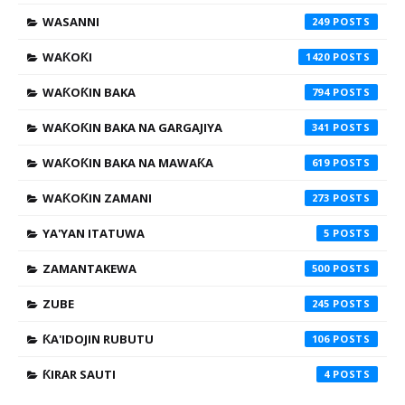
WASANNI
249
WAƘOƘI
1420
WAƘOƘIN BAKA
794
WAƘOƘIN BAKA NA GARGAJIYA
341
WAƘOƘIN BAKA NA MAWAƘA
619
WAƘOƘIN ZAMANI
273
YA'YAN ITATUWA
5
ZAMANTAKEWA
500
ZUBE
245
ƘA'IDOJIN RUBUTU
106
ƘIRAR SAUTI
4