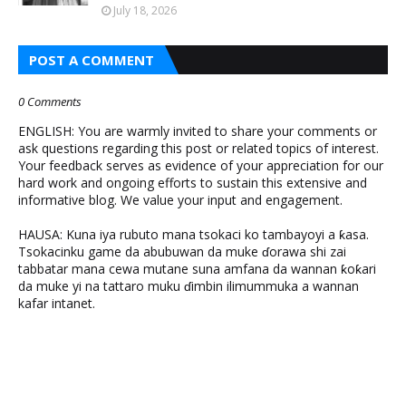
July 18, 2026
POST A COMMENT
0 Comments
ENGLISH: You are warmly invited to share your comments or
ask questions regarding this post or related topics of interest.
Your feedback serves as evidence of your appreciation for our
hard work and ongoing efforts to sustain this extensive and
informative blog. We value your input and engagement.
HAUSA: Kuna iya rubuto mana tsokaci ko tambayoyi a ƙasa.
Tsokacinku game da abubuwan da muke ɗorawa shi zai
tabbatar mana cewa mutane suna amfana da wannan ƙoƙari
da muke yi na tattaro muku ɗimbin ilimummuka a wannan
kafar intanet.