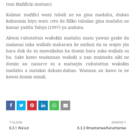
Gun Mafificin mutunci
Kalmar mafifici wani tubali ne na gina madahu, dukan
kalmomin biyu wato ceto da fifiko tubalan gina madahu ne
kamar yadda Yahya (1997) ya ambata.
Akwai rubutattun wa
o
in madahu masu yawan gaske da
ƙ
ƙ
malamai suka wallafa mabarata ke amfani da su wajen yin
bara duk da su mawallafan ba domin bara suka wallafa su
ba. Sake kawo wa
ɗ
annan wa
o
i a nan maimaita aiki ne
ƙ
ƙ
domin an nazarce su a matsayin rubutattun wa
o
in
ƙ
ƙ
madahu a matakai dabam-daban. Wannan an kawo ta ne
kawai domin misali.
OLDER
NEWER
6.3.1 Wa’azi
6.3.3 Ilmantarwa/Karantarwa