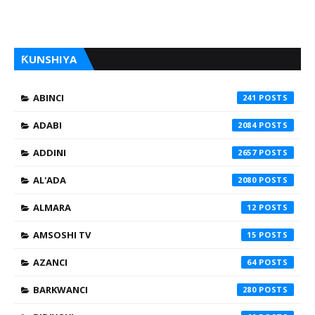
ƘUNSHIYA
ABINCI
241
ADABI
2084
ADDINI
2657
AL'ADA
2080
ALMARA
12
AMSOSHI TV
15
AZANCI
64
BARKWANCI
280