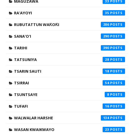
MAGUZAWA
33
RA'AYOYI
35
RUBUTATTUN WAƘOƘI
286
SANA'O'I
290
TARIHI
390
TATSUNIYA
28
TSARIN SAUTI
18
TSIRRAI
54
TSUNTSAYE
8
TUFAFI
16
WALWALAR HARSHE
134
WASAN KWAIKWAYO
23