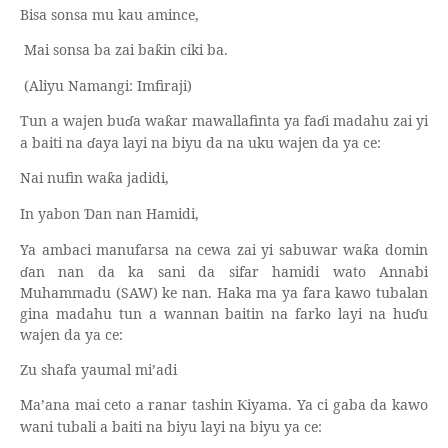
Bisa sonsa mu kau amince,
Mai sonsa ba zai ba
in ciki ba.
ƙ
(Aliyu Namangi: Imfiraji)
Tun a wajen bu
ɗ
a wa
ar mawallafinta ya fa
ɗ
i madahu zai yi
ƙ
a baiti na
ɗ
aya layi na biyu da na uku wajen da ya ce:
Nai nufin wa
a jadidi,
ƙ
In yabon
an nan Hamidi,
Ɗ
Ya ambaci manufarsa na cewa zai yi sabuwar wa
a domin
ƙ
ɗ
an nan da ka sani da sifar hamidi wato Annabi
Muhammadu (SAW) ke nan. Haka ma ya fara kawo tubalan
gina madahu tun a wannan baitin na farko layi na hu
ɗ
u
wajen da ya ce:
Zu shafa yaumal mi’adi
Ma’ana mai ceto a ranar tashin
iyama. Ya ci gaba da kawo
Ƙ
wani tubali a baiti na biyu layi na biyu ya ce: