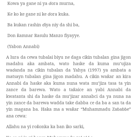
Kowa ya gane ni ya
ɗ
ora murna,
Ke ko ke gane ni ke
ɗ
ora kuka.
Ba kukan rashin
ɗ
iya niy da shi ba,
Don
amnar Rasulu Manzo fiyayye.
ƙ
(
Yabon Annabi
)
A lura da cewa tubalai biyu ne daga cikin tubalan gina jigon
madahu aka ambata, wato haske da kuma mu’ujiza
wa
ɗ
anda na cikin tubalan da Yahya (1997) ya ambata a
matsayn tubalan gina jigon madahu. A cikin wa
ar an kira
ƙ
Annabi da haske aka kuma nuna wata mu’jiza tasa ta yin
zance da barewa. Wato a ta
aice an yabi Annabi da
ƙ
kwatanta shi da haske da mu’jizar annabci da ya nuna na
yin zance da barewa wadda take dabba ce da ba a san ta da
yin magana ba. Haka ma a wa
ar “Muhammadu Za
ɓ
a
ɓɓ
e”
ƙ
ana cewa:
Allahu na yi ro
onka ka ban iko sarki,
ƙ