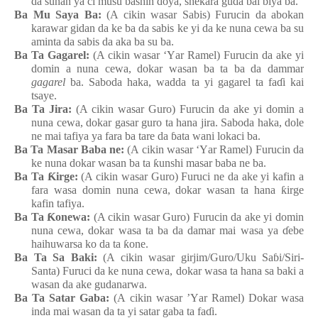
da sunan
ya ci musu
bashin
doya, shekara
guda bai biya
ba.
Ba Mu Saya Ba:
(A cikin wasar Sabis
) Furucin
da abokan
karawar
gidan da ke
ba da sabis
ke
yi da ke
nuna
cewa
ba
su
aminta da sabis da aka ba
su
ba.
Ba Ta Gagarel:
(A cikin wasar ‘
Y
ar Ramel
) Furucin da ake
yi
domin a nuna
cewa, dokar
wasa
n
ba ta ba da dammar
gagarel
ba. Saboda haka, wadda ta yi
gagarel ta fa
ɗ
i kai
tsaye
.
Ba Ta Jira:
(A cikin wasar Guro
) Furucin da ake
yi
domin a
nuna
cewa, dokar
gasar
guro ta hana
jira. Saboda haka, dole
ne mai
tafiya
ya
fara
ba tare da
ɓ
ata
wani
lokaci
ba.
Ba Ta Masar
Baba
ne:
(A cikin wasar ‘
Y
ar Ramel
) Furucin da
ke
nuna
dokar
wasa
n
ba ta
ƙ
unshi
masar
baba
ne
ba.
Ba Ta
Ƙ
irge:
(A cikin wasar Guro
) Furuci ne da ake
yi
kafin a
fara
wasa
domin
nuna
cewa, dokar
wasa
n
ta hana
ƙ
irge
kafin
tafiya.
Ba Ta
Ƙ
onewa:
(A cikin wasar Guro
) Furucin
da ake
yi
domin
nuna
cewa,
dokar
wasa ta ba da damar
mai
wasa
ya
ɗ
ebe
haihuwarsa ko da ta
ƙ
one.
Ba Ta Sa Baki:
(A cikin wasar girjim/Guro
/Uku
Sa
ɓ
i
/Siri-
Santa) Furuci da ke
nuna
cewa, dokar
wasa ta hana
sa
baki a
wasa
n
da ake
gudanarwa.
Ba Ta Satar Gaba:
(A cikin wasar ’
Y
ar Ramel) Dokar
wasa
inda
mai
wasa
n
da ta yi
satar
gaba ta fa
ɗ
i.