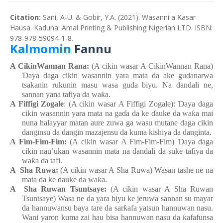
Citation:
Sani, A-U. & Gobir, Y.A. (2021). Wasanni a Ƙasar
Hausa. Kaduna: Amal Printing & Publishing Nigerian LTD. ISBN:
978-978-59094-1-8.
Kalmomin
Fannu
A CikinWannan Rana
:
(A cikin wasar A CikinWannan Rana)
Ɗ
aya
daga
cikin
wasannin
yara
mata
da ake
gudanarwa
tsakanin
rukunin
masu
wasa
guda
biyu.
N
a dandali
n
e,
sannan
y
ana tafiya da wa
ƙ
a.
A Fiffigi
Zogale
: (A cikin wasar A Fiffigi
Zogale):
Ɗ
aya
daga
cikin
wasannin
yara
mata
na
ga
ɗ
a da ke
ɗ
auke da wa
ƙ
a
mai
nuna
halayyar
matan
aure
zuwa
ga
wasu
mutane
daga
cikin
danginsu da dangin
mazajensu da kuma
kish
i
ya da danginta.
A Fim-Fim-Fim:
(A cikin wasar A Fim-Fim-Fim)
Ɗ
aya
daga
cikin
nau’ukan
wasannin
mata
na
dandali
da suke
tafiya da
wa
ƙ
a da tafi.
A
Sha Ruwa:
(A cikin wasar A Sha Ruwa
) Wasa
n
tashe
n
e
n
a
mata
da ke
ɗ
auke da wa
ƙ
a.
A
Sha Ruwan
Tsuntsaye:
(A cikin wasar A Sha Ruwan
Tsuntsaye) Wasa
n
e da yara
biyu
ke
jer
u
wa
sannan
su
mayar
da hannuwansu
baya tare da sar
ƙ
afa
yatsun
hannuwan
nasu.
Wani
yaron
kuma
zai
hau
bisa
hannuwan
nasu da
ƙ
afafunsa