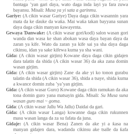
ɓ
antaga
’yan
gari
ɗ
aya, wato
daga
inda
layi
ya
fara
zuwa
bayansu. Misali:
Musa ya
yi
sata a garinmu.
Gariye
:
(A cikin wasar Gariye)
Ɗ
aya
daga
cikin
wasannin
yara
mata
da ke
ɗ
auke da wa
ƙ
a. Mai wa
ƙ
a
takan
bayyana
sunan
ɗ
aya
daga
cikin
manyan
ƙ
awayenta.
Gewaya
Ɗ
anwake:
(A cikin wasar gori/ko
ɗ
i
) salon wasan gori
wanda
ɗ
an
wasa
ke
shan
abokan
wasa
ɗ
aya bayan
ɗ
aya da
zaran
ya
kife. Wato da zaran
ya
kife
sai
ya sha
ɗ
aya
daga
cikinsu, idan
ya sake kifewa
kuma
ya sha wani.
Gida:
(A cikin wasar girjim) Kowane
ɗ
aya
daga
cikin
gidajen
dara
talatin da shida (A cikin wasar 36) da aka zana
domin
wasa
n
girjim.
Gida:
(A cikin wasar girjim) Zane da ake
yi ko tonon
gurabu
talatin da shida (A cikin wasar 36), shida a tsaye
, shida
kuma
a kwance
domin
zuba
’ya’yan
girjim.
Gida:
(A cikin wasar Guro
) Kowane
daga
cikin
ramukan da aka
tona
domin
guro
yana
matsayin
gida. Misali:
Su Musa suna
wasan
guro
mai ~ goma.
Gida
: (A cikin wasar Jallu
Wa
Jallu
) Daidai da gari.
Gida:
(A cikin wasar Langa
) kowanne
daga
cikin
rukunnen
masu
wasan
langa da za su
fafata da juna.
Gidaje:
(A cikin wasar Bena
) Zanen da ake
yi a
ƙ
asa
na
manyan
gidajen
dara, wa
ɗ
anda
cikinsu
ake
tsalle da
ƙ
afa