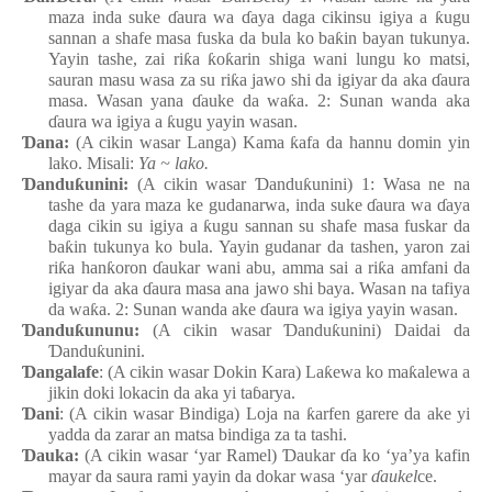
maza
inda
suke
ɗ
aura
wa
ɗ
aya
daga
cikinsu
igiya a
ƙ
ugu
sannan a shafe masa fuska da bula ko ba
ƙ
in
bayan tuku
n
ya.
Yayin
tashe, zai
ri
ƙ
a
ƙ
o
ƙ
arin
shiga
wani
lungu ko matsi,
sauran
masu
wasa za su
ri
ƙ
a
jawo
shi da igiyar da aka
ɗ
aura
masa. Wasa
n
y
ana
ɗ
auke da wa
ƙ
a. 2: Sunan
wanda aka
ɗ
aura
wa
igiya a
ƙ
ugu
yayin
wasa
n
.
Ɗ
ana:
(A cikin wasar Langa
) Kama
ƙ
afa da hannu
domin yin
lako. Misali:
Ya ~ lako.
Ɗ
andu
ƙ
unini:
(A cikin wasar
Ɗ
andu
ƙ
unini) 1: Wasa
n
e
n
a
tashe da yara
maza
ke
gudanarwa, inda
suke
ɗ
aura
wa
ɗ
aya
daga
cikin
su
igiya a
ƙ
ugu
sannan
su
shafe masa fuskar da
ba
ƙ
in
tukunya ko bula. Yayin
gudanar da tashe
n
, yaron
zai
ri
ƙ
a
han
ƙ
oron
ɗ
aukar
wani
abu, amma
sai a ri
ƙ
a
amfani da
igiyar da aka
ɗ
aura masa ana jawo
shi
baya. Wasa
n
na
tafiya
da wa
ƙ
a. 2: Sunan
wanda
ake
ɗ
aura
wa
igiya
yayin
wasa
n
.
Ɗ
andu
ƙ
ununu:
(A cikin wasar
Ɗ
andu
ƙ
unini) Daidai da
Ɗ
andu
ƙ
unini.
Ɗ
angalafe
: (A cikin wasar Dokin Kara
) La
ƙ
ewa ko ma
ƙ
alewa a
jikin
doki
lokacin da aka yi
ta
ɓ
arya.
Ɗ
ani
: (A cikin wasar Bindiga
) Loja
na
ƙ
arfen
garere da ake
yi
yadda da zarar an matsa
bindiga za ta tashi.
Ɗ
auka:
(A cikin wasar ‘yar Ramel)
Ɗ
aukar
ɗ
a ko ‘ya’ya
kafin
mayar da saura rami yayin da dokar
wasa
‘yar
ɗ
aukel
ce.