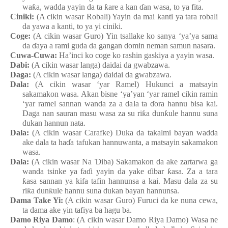
wa
ƙ
a, wadda
yayin da ta
ƙ
are a kan
ɗ
an
wasa, to ya
fita.
Ciniki:
(A cikin wasar Robali
) Yayin da mai
kanti
ya
tara
robali
da yawa a kanti, to ya
yi
ciniki.
Coge:
(A cikin wasar Guro
) Yin tsallake
ko sanya
‘ya’ya
sama
da
ɗ
aya a rami guda da gangan
domin
neman
samun
nasara.
Cuwa-Cuwa:
Ha’inci ko coge ko rashin
gaskiya a yayin
wasa.
Dabi:
(A cikin wasar langa) daidai da gwabzawa.
Daga:
(A cikin wasar langa) daidai da gwabzawa.
Dala
:
(A cikin wasar ‘yar Ramel) Hukunci a matsayin
sakamakon
wasa. Akan bisne
‘ya’yan
‘yar ramel
cikin
ramin
‘yar ramel
sannan
wanda za a da
l
a ta
ɗ
ora
hannu
bisa kai.
Daga nan sauran
masu
wasa za su
ri
ƙ
a
dun
ƙ
ule
hannu
suna
dukan hannun
nata.
Dala
:
(A cikin wasar Carafke
) Duka da takalmi bayan wadda
ake
da
l
a ta ha
ɗ
a
tafukan
hannuwanta, a matsayin
sakamakon
wasa.
Dala
:
(A cikin wasar Na
Ɗ
iba
) Sakamakon da ake
zartarwa
ga
wanda
tsinke
ya
fa
ɗ
i
yayin da yake
ɗ
ibar
ƙ
asa. Za a tara
ƙ
asa
sannan
ya
kifa
tafin
hannunsa a kai. Masu
dala za su
ri
ƙ
a
dun
ƙ
ule
hannu
suna dukan bayan hannunsa.
Dama Take Yi:
(A cikin wasar Guro
) Furuci da ke
nuna
cewa,
ta dama
ake yin tafiya
ba
hagu
ba.
Damo Riya Damo
: (A cikin wasar Damo Riya Damo) Wasa
n
e