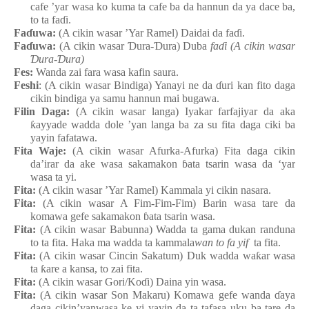
cafe ’yar wasa ko kuma ta cafe ba da hannun da ya dace ba,
to ta fa
ɗ
i.
Fa
ɗ
uwa:
(A cikin wasar ’Yar Ramel) Daidai da fa
ɗ
i.
Fa
ɗ
uwa:
(A cikin wasar
Ɗ
ura-
Ɗ
ura
) Duba
fa
ɗ
i (A cikin wasar
Ɗ
ura-
Ɗ
ura)
Fes:
Wanda zai
fara
wasa
kafin
saura.
Feshi
: (A cikin wasar Bindiga
) Yanayi ne da
ɗ
uri
kan
fito
daga
cikin
bindiga
ya
samu
hannun
mai
bugawa.
Filin
Daga:
(A cikin wasar langa) Iyakar
farfajiyar da aka
ƙ
ayyade
wadda dole ’yan
langa
ba za su
fita
daga
ciki
ba
yayin
fafatawa.
Fita
Waje:
(A cikin wasar Afurka-Afurka) Fita
daga
cikin
da’irar da ake
wasa
sakamakon
ɓ
ata
tsarin
wasa da ‘yar
wasa ta yi.
Fita:
(A cikin wasar ’Yar Ramel) Kammala
yi
cikin
nasara.
Fita:
(A cikin wasar A Fim-Fim-Fim) Barin
wasa tare da
komawa
gefe
sakamakon
ɓ
ata
tsarin
wasa.
Fita:
(A cikin wasar Babunna
) Wadda ta gama dukan randuna
to ta fita. Haka ma wadda ta kammala
wan to fa
yif
ta fita.
Fita:
(A cikin wasar Cincin
Sakatum
) Duk
wadda
wa
ƙ
ar
wasa
ta
ƙ
are a kansa, to zai
fita.
Fita:
(A cikin wasar Gori
/Ko
ɗ
i
) Daina yin wasa.
Fita:
(A cikin wasar Son Makaru
) Komawa
gefe
wanda
ɗ
aya
daga
cikin’yanwasa
ke
yi
yayin da ta tafasa
uku
ba tare da