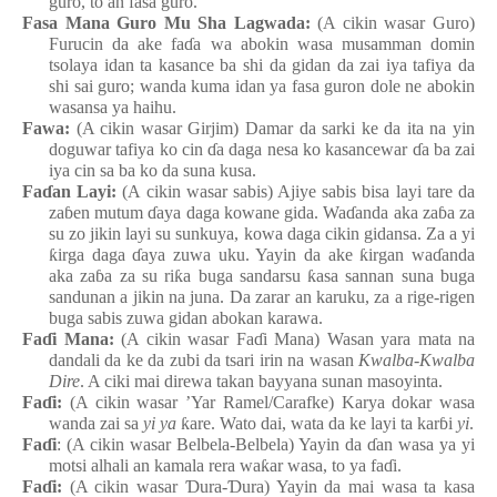
guro, to an fasa
guro.
Fasa Mana Guro
Mu Sha Lagwada:
(A cikin wasar Guro)
Furucin
da ake
fa
ɗ
a
wa
abokin
wasa
musamman
domin
tsolaya
idan ta kasance
ba
shi da gidan da zai
iya
tafiya da
shi
sai
guro; wanda
kuma
idan
ya
fasa
guron d
o
le ne abokin
wasansa
ya
haihu.
Fawa:
(A cikin wasar Girjim
) Damar da sarki
ke da ita
na yin
doguwar
tafiya ko cin
ɗ
a
daga
nesa ko kasancewar
ɗ
a
ba
zai
iya
cin
sa
ba ko da suna kusa.
Fa
ɗ
an
Layi:
(A cikin wasar sabis) Ajiye
sabis
bisa
layi tare da
za
ɓ
en
mutum
ɗ
aya
daga
kowane
gida. Wa
ɗ
anda aka za
ɓ
a za
su zo jikin
layi
su
sunkuya, kowa
daga
cikin
gidansa. Za a yi
ƙ
irga
daga
ɗ
aya
zuwa
uku. Yayin da ake
ƙ
irgan
wa
ɗ
anda
aka za
ɓ
a za su
ri
ƙ
a
buga
sandarsu
ƙ
asa
sannan
suna
buga
sandunan a jikin
na
juna. Da zarar an karuku, za a rige-rigen
buga
sabis
zuwa
gidan
abokan
karawa.
Fa
ɗ
i Mana
:
(A cikin wasar Fa
ɗ
i Mana) Wasa
n
yara
mata
n
a
dandali
da ke da zubi da tsari
irin
na
wasa
n
Kwalba-Kwalba
Dire
. A ciki
mai
direwa
takan
bayyana
sunan
masoyinta.
Fa
ɗ
i:
(A cikin wasar ’Yar Ramel/Carafke
) Karya
dokar
wasa
wanda
zai
sa
yi
ya
ƙ
are. Wato
dai, wata da ke
layi ta kar
ɓ
i
yi
.
Fa
ɗ
i
: (A cikin wasar Belbela-Belbela
) Yayin da
ɗ
an
wasa
ya
yi
motsi
alhali an kamala
rera
wa
ƙ
ar
wasa, to ya
fa
ɗ
i.
Fa
ɗ
i:
(A cikin wasar
Ɗ
ura-
Ɗ
ura
) Yayin da mai
wasa ta kasa