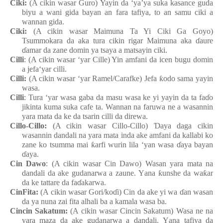
Ciki:
(A cikin wasar Guro
) Yayin da ‘ya’ya
suka
kasance
guda
biyu a wani
gida bayan an fara
tafiya, to an
samu
ciki a
wannan
gida.
Ciki:
(A cikin wasar Maimuna Ta Yi Ciki Ga Goyo
)
Tsummokara
da aka tura
cikin
rigar
Maimuna aka
ɗ
aure
ɗ
amar da zane
domin
ya
tsaya
a matsayin
ciki.
Cilli
: (A cikin wasar ‘yar Cille) Yin amfani da icen
bugu
domin
a jefa‘yar cilli.
Cilli:
(A cikin wasar ‘yar Ramel/Carafke
) Jefa
ƙ
odo
sama
yayin
wasa.
Cilli
: Tura ‘yar wasa
gaba da masu
wasa
ke
yi
yayin da ta fa
ɗ
o
jikinta
kuma
suka cafe ta. Wannan
na
faruwa ne a wasannin
yara
mata
da ke da tsarin
cilli da direwa.
Cillo-Cillo
:
(A cikin wasar Cillo-Cillo)
Ɗ
aya
daga
cikin
wasannin
dandali
na
yara
mata
inda
ake
amfani da kallabi ko
zane ko tsumma
mai
ƙ
arfi
wurin
lila
‘yan
wasa
ɗ
aya bayan
ɗ
aya.
Cin
Dawo
: (A cikin wasar Cin
Dawo) Wasa
n
yara
mata
n
a
dandali
da ake
gudanarwa a zaune
.
Y
ana
ƙ
unshe da wa
ƙ
ar
da ke
tattare da fa
ɗ
akarwa.
CinFita:
(A cikin wasar Gori
/ko
ɗ
i
) Cin da ake
yi
wa
ɗ
an
wasan
da ya
nuna
zai
fita
alhali
ba a kamala
wasa
ba.
Cincin
Sakatum
:
(A cikin wasar Cincin
Sakatum) Wasa
n
e
n
a
yara
maza
da ake
gudanarwa a dandali
.
Y
ana tafiya da