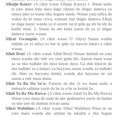
Alhajin
Ƙ
auye
: (A cikin wasar Alhajin
Ƙ
auye) 1: Wasar
tashe
ta yara
maza
inda
ɗ
aya
daga
cikinsu
ke
shigar
dattawa
ya
rataya
jaka
ya
kuma
ri
ƙ
a
dogara
sanda
. Wasa
n
y
ana tafiya da
wa
ƙ
ar da ke
nuna
cewa, wannan
mai
shigar
dattawa
Alhaji
ne daga
ƙ
auye
wanda
ya
yi
azumi
zai je gida
ga
shi
ba
shi da
ku
ɗ
in
mota. 2: Sunan da ake
kiran
yaron da ya
yi
shigar
dattawa
yayin
wasa
n
.
Aliyar
Gwangola
: (A cikin wasar O Aliyu) Sunan
wadda
mijinta
ya
yi
tafiya
ya bar ta gida
na
tsawon
lokaci a cikin
wasa
n
.
Allah Reni
: (A cikin wasar Allah Reni) Wasa
n
dandali
n
a yara
maza
wa
n
da
ake
rufe
wa
yaro
guda
ido. Sauran
masu
wasa
za su
ri
ƙ
a
tsallake
shi
ɗ
aya bayan
ɗ
aya. Ga duk
lokacin da
aka tsallake za a bukaci
ya
bayyana
sunan
wanda
ya
tsallake
shi. Idan
ya
bayyana
daidai, wanda aka bayyana ne zai
zauna a rufe masa idanu.
Allah Ya Ba Da Sa’a:
Furucin da ake
yi
wa
masu
tashe a
matsayin
sallama
yayin da ba za a ba
su
komai
ba.
Allah Ya
Ba
Mu Ruwa
:
(A cikin wasar Allah Ya Ba Mu Ruwa)
Wasar
yara
maza
da mata
da ake
gudanarwa
yayin da hadari
ya
taso tare da alamun
r
u
wan
sama.
Allazi
Wahidun
:
(A cikin wasar Allazi
Wahidun) Wasa
n
e
n
a
yara
maza
wa
n
da
ake
amfani da takalmi a ri
ƙ
a
bugun