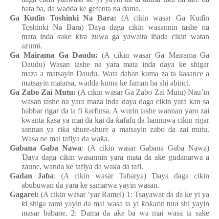
ɓ
ata
ba, da wadda
ke
gefenta
na
dama.
Ga Ku
ɗ
in
Toshinki Na Bara
:
(A cikin wasar Ga Ku
ɗ
in
Toshinki Na Bara)
Ɗ
aya
daga
cikin
wasannin
tashe
na
mata
inda
suke
kira
zuwa
ga
yawaita
ibada
cikin
watan
azumi.
Ga Mairama Ga Daudu
:
(A cikin wasar Ga Mairama Ga
Daudu) Wasa
n
tashe
n
a yara
mata
inda
ɗ
aya
ke
shigar
maza
a matsayin
Daudu. Wata
daban
kuma za ta kasance a
matsayin
matarsa, wadda
kuma
ke
faman
ba
shi
abinci.
Ga Zabo
Zai
Mutu
:
(A cikin wasar Ga Zabo
Zai
Mutu) Nau’in
wasa
n
tashe
n
a yara
maza
inda
ɗ
aya
daga
cikin
yara
kan
sa
babbar
rigar da ta fi
ƙ
arfinsa. A wurin
tashe
wannan
yaro
zai
kwanta
ƙ
asa
ya
mai da kai da
ƙ
afafu da hannuwa
cikin
rigar
sannan
ya
ri
ƙ
a
shure-shure a matsayin
zabo da zai
mutu.
Wasa
n
e
mai
tafiya da wa
ƙ
a.
Gabana Gaba Nawa
: (A cikin wasar Gabana Gaba Nawa)
Ɗ
aya
daga
cikin
wasannin
yara
mata
da ake
gudanarwa a
zaune
, wa
n
da
ke
tafiya da wa
ƙ
a da tafi.
Gadan
Ja
ɓ
a
: (A cikin wasar Ta
ɓ
arya
)
Ɗ
aya
daga
cikin
abubuwan da yara
ke
samarwa
yayin
wasa
n
.
Gagarel:
(A cikin wasar ‘yar Ramel) 1: Tsayawar da
ɗ
a
ke
yi
ya
ƙ
i
shiga rami yayin da mai
wasa ta yi
ƙ
o
ƙ
arin
tura
shi
yayin
masar
babane. 2: Dama da ake
ba
wa
mai
wasa ta sake