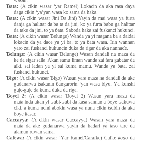
wasa
n
.
Ɓ
ata:
(A cikin wasar ‘yar Ramel) Lokacin da aka rasa
ɗ
aya
daga
cikin
‘ya’yan
wasa ko sama da haka.
Ɓ
ata:
(A cikin wasar Jini Da Jini
) Yayin da mai
wasa
ya furta
danja
ga
halittar da ba ta da jini, ko ya furta babu ga
halittar
da take da jini, to ya
ɓ
ata. Saboda haka zai
fuskanci
hukunci.
Ɓ
ata:
(A cikin wasar
Ɓ
elunge
) Wanda ya
yi
magana
ba a daidai
lokacin da ya dace ya
yi
ba, to ya
ɓ
ata
wasa. Irin
wannan
yaro
zai
fuskanci
hukuncin
duka da rigar da aka nanna
ɗ
e.
Ɓ
elunge
:
(A cikin wasar
Ɓ
elunge) Wasa
n
dandali
n
a maza
da
ke da sigar
salla. Akan samu
liman
wanda
zai
fara
gabatar da
aiki, sai
ladan
ya
yi
sai
kuma
mamu. Wanda ya
ɓ
ata, zai
fuskanci
hukunci.
Ɓ
igo
:
(A cikin wasar
Ɓ
igo) Wasa
n
yara
maza
n
a dandali
da ake
gudanarwa
tsakanin
ɓ
angarorin
‘yan
wasa
biyu.
Y
a
ƙ
unshi
guje-guje da kuma
duka da riga.
Ɓ
oyel
2:
(A cikin wasar
Ɓ
oyel 2) Wasa
n
yara
maza
da
mata
inda
akan
yi
tsubi-tsubi da
ƙ
asa
sannan a
ɓ
oye
tsakuwa
ciki, a kuma
nemi
abokin
wasa
ya
nuna
cikin
tsubin da aka
ɓ
oye
ƙ
asar.
Caccayya
:
(A cikin wasar Caccayya) Wasa
n
yara
maza
da
mata
da ake
gudanarwa
yayin da hadari
ya
taso tare da
alamun
r
u
wan
sama.
Cafewa:
(A cikin wasar ‘
Y
ar Ramel
/Carafke
) Cafke
ƙ
odo
da