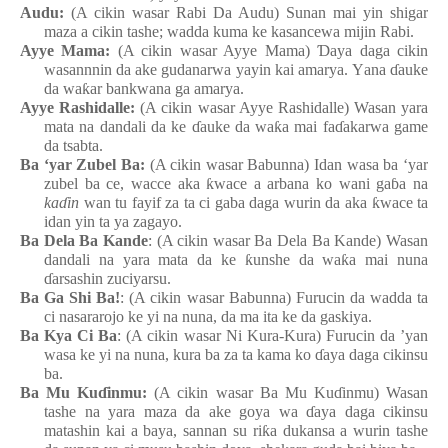
Audu:
(A cikin wasar Rabi Da Audu
) Sunan
mai yin shigar
maza
a cikin
tashe; wa
d
da
kuma
ke
kasancewa
mijin Rabi.
Ayye Mama
:
(A cikin wasar Ayye Mama)
Ɗ
aya
daga
cikin
wasannnin da ake
gudanarwa
yayin kai amarya.
Y
ana
ɗ
auke
da wa
ƙ
ar
bankwana
ga
amarya.
Ayye
Rashidalle:
(A cikin wasar Ayye
Rashidalle) Wasa
n
yara
mata
n
a dandali
da ke
ɗ
auke da wa
ƙ
a
mai
fa
ɗ
akarwa game
da tsabta.
Ba ‘yar Zubel Ba:
(A cikin wasar Babunna
) Idan
wasa
ba
‘yar
zubel
ba
ce, wacce aka
ƙ
wace
a
arbana ko wani
ga
ɓ
a
na
ka
ɗ
in
wan tu
fayif za ta ci gaba
daga
wurin da aka
ƙ
wace ta
idan yin ta ya
zagayo.
Ba Dela Ba Kande
: (A cikin wasar Ba Dela Ba Kande) Wasa
n
dandali
n
a yara
mata
da ke
ƙ
unshe da wa
ƙ
a
mai
nuna
ɗ
arsashin
zuciyarsu.
Ba Ga Shi Ba!
: (A cikin wasar Babunna
) Furucin da wadda ta
ci nasararojo
ke
yi
na
nuna, da ma ita ke da gaskiya.
Ba Kya Ci Ba
: (A cikin wasar Ni Kura-Kura
) Furucin da ’yan
wasa
ke
yi
na
nuna,
kura
ba za ta kama ko
ɗ
aya
daga
cikinsu
ba.
Ba Mu Ku
ɗ
inmu
:
(A cikin wasar Ba Mu Ku
ɗ
inmu) Wasa
n
tashe
n
a yara
maza
da ake
goya
wa
ɗ
aya
daga
cikinsu
matashin kai a baya, sannan
su
ri
ƙ
a
dukansa a wurin
tashe