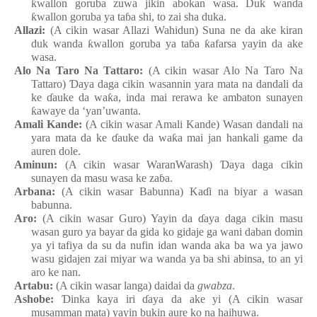
ƙ
wallon
goruba
zuwa
jikin
abokan
wasa. Duk
wa
n
da
ƙ
wallon
goruba
y
a ta
ɓ
a
shi, to zai sha duka.
Allazi:
(A cikin wasar Allazi
Wahidun
) Suna ne da ake
kiran
duk
wanda
ƙ
wallon
goruba
y
a ta
ɓ
a
ƙ
afarsa
yayin da ake
wasa.
Alo Na Taro Na Tattaro
:
(A cikin wasar Alo Na Taro Na
Tattaro)
Ɗ
aya
daga
cikin
wasannin
yara
mata
na
dandali
da
ke
ɗ
auke da wa
ƙ
a,
inda
mai
rerawa
ke
ambaton
sunayen
ƙ
awaye da ‘yan’uwanta.
Amali
Kande
:
(A cikin wasar Amali
Kande) Wasa
n
dandali
n
a
yara
mata
da ke
ɗ
auke da wa
ƙ
a
mai
jan
hankali game da
auren dole.
Aminun:
(A cikin wasar WaranWarash)
Ɗ
aya
daga
cikin
sunayen da masu
wasa
ke
za
ɓ
a.
Arbana:
(A cikin wasar Babunna
) Ka
ɗ
i
na
biyar a wasa
n
babunna.
Aro:
(A cikin wasar Guro
)
Yayin da
ɗ
aya
daga
cikin
masu
wasa
n
guro
ya
bayar da gida ko gidaje
ga
wani
daban
domin
ya
yi
tafiya da su da nufin
idan
wanda aka ba
wa
ya
jawo
wasu
gidajen
zai
miyar
wa
wanda
ya
ba
shi
abinsa, to an
yi
aro
ke nan.
Artabu:
(A cikin wasar langa) daidai da
gwabza
.
Ashobe:
Ɗ
inka kaya iri
ɗ
aya da ake
yi (A cikin wasar
musamman
mata
) yayin
bukin
aure ko na
haihuwa.