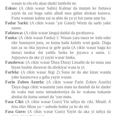
wasa
n
ta efa-efa
akan
ɗ
auki
lambobi ne.
Eskus:
(A cikin wasar Sabis
) Kalmar da mutum
ke
furtawa
yayin da zai
buga
sabis
alhali tana gidan
abokan
karawa.
Furta wannan
kalma
zai
sa
abin da
ya
yi bai zama
sata
ba.
Fadar
Sarki:
(A cikin wasar ’yar Ganel) Wurin da sarki
yake
zaune
.
Fafatawa:
(A cikin wasar langa) daidai da gwabzawa.
Fanka
: (A cikin wasar Fanka) 1: Wasa
n
yara
maza
n
e
inda
suke
ri
ƙ
e
hannayen
juna, su
kuma
ha
ɗ
a
ƙ
afafu
wuri
guda. Daga
nan za su
ri
ƙ
a
juyawa ta gefe
guda (A cikin wasar hagu ko
dama) tamkar
dai yadda fanka
ke
juyawa a sama. 1:
Jujjuyawa da ake
yi
yayin
wasar
fanka.
Fanshewa:
(A cikin wasar
Ɗ
ura-
Ɗ
ura
) Lissafin da ke
nuna ana
biyan
bashin
ɗ
urawar da abokiyar
wasa ta yi.
Farfela:
(A cikin wasar Jirgi
2) Suna ne da ake
kiran
wanda
yake
kasancewa a gaba
yayin
wasa
n
.
Farin
Zoben
Azurfa
:
(A cikin wasar Farin
Zoben
Azurfa)
Ɗ
aya
daga
cikin
wasannin
yara
mata
na
dandali
da ke
ɗ
auke
da wa
ƙ
a
mai
nuna
taimakekeniya da ke
wakana
tsakanin
abokai da kuma
samari da ‘yan
mata.
Fasa
Ciki:
(A cikin wasar Guro
) Yin tafiya da ciki. Misali:
A
bisa
tilas Musa ya ~ saboda
bukka
ya
ke da shi.
Fasa
Guro
:
(A cikin wasar Guro) Yayin da aka yi
tafiya da