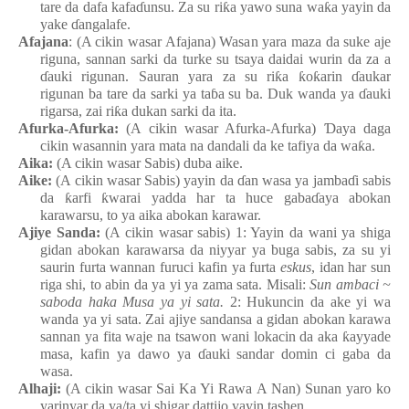
tare da dafa
kafa
ɗ
unsu. Za su
ri
ƙ
a
yawo
suna
wa
ƙ
a
yayin da
yake
ɗ
angalafe.
Afajana
: (A cikin wasar Afajana) Wasa
n
yara
maza
da suke
aje
riguna, sannan
sarki da turke
su
tsaya
daidai
wurin da za a
ɗ
auki
rigunan. Sauran
yara za su
ri
ƙ
a
ƙ
o
ƙ
arin
ɗ
aukar
rigunan
ba tare da sarki
ya
ta
ɓ
a
su
ba. Duk
wanda
ya
ɗ
auki
rigarsa, zai
ri
ƙ
a dukan sarki da ita.
Afurka-Afurka:
(A cikin wasar Afurka-Afurka)
Ɗ
aya
daga
cikin
wasannin
yara
mata
na
dandali
da ke
tafiya da wa
ƙ
a.
Aika:
(A cikin wasar Sabis
) duba
aike.
Aike:
(A cikin wasar Sabis
) yayin da
ɗ
an
wasa
ya
jamba
ɗ
i
sabis
da
ƙ
arfi
ƙ
warai yadda har ta huce
gaba
ɗ
aya
abokan
karawarsu, to ya
aika
abokan
karawar.
Ajiye
Sanda:
(A cikin wasar sabis) 1: Yayin da wani
ya
shiga
gidan
abokan
karawarsa da niyyar
ya
buga
sabis, za su
yi
saurin furta wannan
furuci
kafin
ya furta
eskus
, idan har sun
riga
shi, to abin da ya
yi
ya
zama
sata. Misali:
Sun ambaci ~
saboda haka Musa ya
yi
sata.
2: Hukuncin da ake
yi
wa
wanda
ya
yi
sata. Zai
ajiye
sanda
n
sa a gidan
abokan
karawa
sannan
ya
fita
waje
na
tsawon
wani
lokacin da aka
ƙ
ayyade
masa, kafin
ya
dawo
ya
ɗ
auki
sandar
domin ci gaba da
wasa.
Alhaji:
(A cikin wasar Sai Ka Yi Rawa
A Nan) Sunan
yaro ko
yarinyar da ya/ta yi
shigar
dattijo
yayin
tashen.