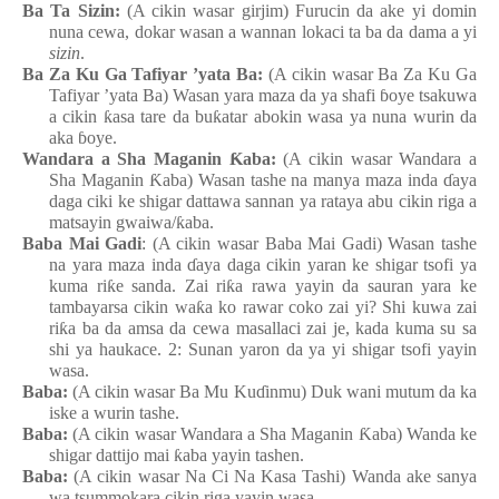
Ba Ta Sizin:
(A cikin wasar girjim) Furucin da ake
yi
domin
nuna
cewa, dokar
wasa
n
a wannan
lokaci ta ba da dama a yi
sizin
.
Ba Za Ku Ga Tafiyar
’yata
Ba:
(A cikin wasar Ba Za Ku Ga
Tafiyar
’yata Ba) Wasa
n
yara
maza
da
y
a shafi
ɓ
oye
tsakuwa
a cikin
ƙ
asa tare da bu
ƙ
atar
abokin
wasa
ya
nuna
wurin da
aka
ɓ
oye.
Wandara a Sha Maganin
Ƙ
aba
:
(A cikin wasar Wandara a
Sha Maganin
Ƙ
aba) Wasa
n
tashe
n
a manya
maza
inda
ɗ
aya
daga
ciki
ke
shigar
dattawa
sannan
ya
rataya
abu
cikin
riga a
matsayin
gwaiwa/
ƙ
aba.
Baba Mai Gadi
: (A cikin wasar Baba Mai Gadi) Wasa
n
tashe
n
a yara
maza
inda
ɗ
aya
daga
cikin
yaran
ke
shigar
tsofi
ya
kuma
ri
ƙ
e
sanda
. Zai
ri
ƙ
a
rawa
yayin da sauran
yara
ke
tambayarsa
cikin
wa
ƙ
a ko rawar
coko
zai
yi? Shi kuwa
zai
ri
ƙ
a
ba da amsa da cewa
masallaci
zai je, kada
kuma
su
sa
shi
ya
haukace. 2: Sunan
yaron da ya
yi
shigar
tsofi
yayin
wasa.
Baba:
(A cikin wasar Ba Mu Ku
ɗ
inmu
) Duk
wani
mutum da ka
iske a wurin
tashe.
Baba:
(A cikin wasar Wandara a Sha Maganin
Ƙ
aba
) Wanda ke
shigar
dattijo
mai
ƙ
aba
yayin
tashen.
Baba:
(A cikin wasar Na Ci Na Kasa
Tashi
) Wanda ake
sanya
wa
tsummokara
cikin
riga
yayin
wasa.