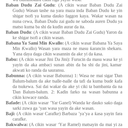
Baban Dudu Zai
Gudu
: (A cikin wasar Baban Dudu Zai
Gudu) Wasa
n
tashe
n
a yara
maza
inda
Baban Dudu ke yin
shigar
tsofi
ya
kuma
ɗ
auko
faggon kaya. Wa
ƙ
ar
wasa
n
na
nuna
cewa, Baban Dudu zai
gudu ne saboda
auren Dudu ya
matso
kuma
ba
shi da ku
ɗ
in aurar da ita.
Baban Dudu
: (A cikin wasar Baban Dudu Zai
Gudu) Yaron da
ke
shigar
tsofi a cikin
wasa
n
.
Babana
Ya Sami Min
Ƙ
wallo:
(A cikin wasar Babana
Ya Saya
Min
Ƙ
wallo) Wasa
n
yara
maza
n
e
masu
ƙ
arancin
shekaru.
Y
ana
ɗ
aya
daga
cikin
wasannin da ake
yi da
ƙ
asa.
Babu:
(A cikin wasar Jini Da Jini
): Furucin da masu
wasa
ke y
i
yayin da aka ambaci
sunan
abin da ba
shi da jini, kamar
akwati ko randa da sauransu.
Babunna
:
(A cikin wasar Babunna) 1: Wasa
n
e
mai
sigar
Ɗ
an
Balum-balum da ake
tsalle-tsalle da tafi da kuma
bu
ɗ
e
ƙ
afa
da tsukewa. Sai dai
wa
ƙ
ar da ake
yi
ciki ta bambanta da na
Ɗ
an
Balum-balum. 2: Ka
ɗ
in
farko
na
wasa
n
babunna a
cikin
kowace
randa.
Bafade:
(A cikin wasar ’Yar Ganel) Wanda ke
ɗ
auko
sa
ƙ
o
daga
sarki
zuwa
ga
‘yan
wasa
yayin da ake
wasa
n
.
Baji:
(A cikin wasar Carafke
) Barbaza
’ya’ya a
ƙ
asa
yayin
fara
carafke.
Bakwalwa:
(A cikin wasar ‘
Y
ar Ramel
) matsayin da mai
yi za