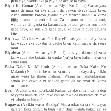
jikin
taya, wadda
ake ja yayin da ake so ta tsaya.
Biyar Ko Goma
:
(A cikin wasar Biyar Ko Goma) Wasa
n
yara
maza
da mata
da ake
amfani da
ɓ
awon
gya
ɗ
a
guda
biyu.
Akan dun
ƙ
ule
ɓ
awon
gya
ɗ
ar
cikin
tafukan
hannu, a kuma
jijjiga, sannan a zubar
ƙ
asa. Za a samu maki ko a fa
ɗ
i,
wanda
ya
danganta da kasancewar
ɓ
awon
gya
ɗ
ar sun bu
ɗ
e
gaba
ɗ
aya, ko sun kife
gaba
ɗ
aya, ko
ɗ
aya ta bu
ɗ
e
ɗ
aya ta
kife.
Biyarwa:
(A cikin wasar ‘
Y
ar Ramel
) matsayin da mai
yi za ta
kai wadda
ake
bu
ƙ
atar ta
ɗ
auke
biyar
kafin
mayar da saura
rami.
Biyulwa:
(A cikin wasar ‘yar Ramel) matsayin da mai
yi za ta
kai wadda
ake
bu
ƙ
atar ta
ɗ
auke
‘ya’ya
biyu
kafin
mayar da
saura rami.
Boka Kake Ko Malami
:
(A cikin wasar Boka Kake Ko
Malami?) Nau’in
tashe
na
maza
manya
inda
ɗ
aya
daga
cikin
masu
wasa
ke
shigar
malamai. Wasa
n
na
hannunka
-
mai
-
sanda
kan
cewa a yi
hankali game da malamai da kuma
malaman
tsubbu.
Bori:
(A cikin wasar gori/ko
ɗ
i
) Kalmar da ake
amfani da ita don
bayyana
halin da ko
ɗ
i take ciki
na
rawa da karkarwa da take
yi
saboda
rashin
za
ƙ
i
.
Bugawa
: (A cikin wasar Bindiga
) Matsa
robar da ta ri
ƙ
e
wayar
gareren
keke
domin ta bugi
garin
ɗ
uri; wanda
hakan
zai
sa