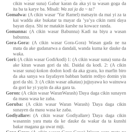
cikin wasar suna) Ga
ɓ
ar
kara
n
da aka yi ta wasan
goga da
ita
ba ta karye
ba.
M
isali:
Wa
zai ja da ~ ta?
Gomalwa:
(A cikin wasar ‘Yar Ramel
) matsayin da mai
yi za ta
kai wadda
ake
bu
ƙ
atar ta mayar
ɗ
a
’ya’ya
cikin rami
ɗ
aya
bayan
ɗ
aya. Shi ne matakin
ƙ
arshe
na
kowace
randa.
Gomanna:
(A cikin wasar Babunna
) Ka
ɗ
i
na
biyu a wasa
n
babunna.
Gora-Gora
:
(A cikin wasar Gora-Gora) Wasa
n
ga
ɗ
a
n
e
n
a
mata
da ake
gudanarwa a dandali
, wa
n
da
kuma
ke
ɗ
auke da
wa
ƙ
a.
Gori
:
(A cikin wasar Godi/ko
ɗ
i
) 1: (A cikin wasar suna) suna da
ake
kiran
wasan gori da shi. Daidai da ko
ɗ
i. 2: (A cikin
wasar suna)
ƙ
o
ƙ
on
dodon
ko
ɗ
i da aka gyara, ko marfin biro
da aka sanya
wa
fayafayen
babban
batirin
rediyo
domin yin
gori da shi. 3: (A cikin wasar a
i
katau) jujjuyawa ko wainuwa
da gori ke
yi
yayin da aka gara ta.
Goron:
(A cikin wasar WaranWarash)
Ɗ
aya
daga
cikin
sunayen
da masu
wasa
ke
za
ɓ
a.
Goruba:
(A cikin wasar Waran
Warash
)
Ɗ
aya
daga
cikin
sunayen da masu
wasa
ke
za
ɓ
a.
Go
ɗ
iyallare
:
(A cikin wasar Go
ɗ
iyallare)
Ɗ
aya
daga
cikin
wasannin
yara
mata
da ke
ɗ
auke da wa
ƙ
ar da ta
ƙ
unshi
ba
ƙ
ar
magana
ga
uwar
miji.