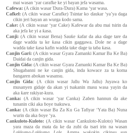
mai
wasa
n
‘yar carafke
ke
yi bayan jefa
wasama.
Cafewa:
(A cikin wasar
Ɗ
ura-
Ɗ
ura
) Kama ‘yar wasa.
Cafkel:
(A cikin wasar Carafke
) Tsintar ko
ɗ
aukar
‘ya’ya
daga
cikin
jeri bayan an wurga
ƙ
odo
sama.
Cake:
(A cikin wasar ‘yar Cake) Kafewar da abu
mai
tsirin da
aka jefa
ke
yi a
ƙ
asa.
Canji:
(A cikin wasar Bena
) Sau
ƙ
e
ƙ
afar da aka
ɗ
age tare da
ɗ
age
wadda ta
ke
ƙ
asa
cikin
gaggawa. Dole ne a
ɗ
age
wadda take
ƙ
asa
kafin
wadda take
ɗ
age ta ta
ɓ
a
ƙ
asa.
Canjin
Gari:
(A cikin wasar Gyara
Zamanki
Kamar Ba Ke Ba)
Daidai da canjin
gida.
Canjin Gida:
(A cikin wasar Gyara
Zamanki
Kamar Ba Ke Ba)
Shugabanni ne ke
canjin
gida, inda
kowace za ta koma
ɓ
angaren
abokan
wasansu.
Canjin Gida
: (A cikin wasar Jallu
Wa
Jallu
) Juyawa ko
musanyen
gidaje da akan
yi
tsakanin
masu
wasa
yayin da
aka
ƙ
are
rakiyar-kura.
Canka:
(A cikin wasar ‘yar Canka) Za
ɓ
en
hannun da ake
tunanin
ciki aka
ɓ
oye
tsakuwa.
Canka:
(A cikin wasar Ba Za Ku Ga Tafiyar
‘
Y
ata Ba) Nuna
wurin da aka
ɓ
oye
‘ya.
Cankuloto-Kuloto
:
(A cikin wasar Cankuloto-Kuloto) Wasa
n
yara
maza
da mata
da ke da zubi da tsari
irin
na
wasa
n
Lakkuma-Lakkuma
Lale
. Amma wa
ƙ
o
ƙ
in
cikinsu sun