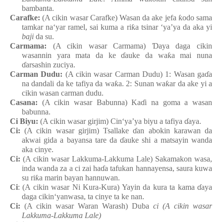
bambanta.
Carafke
:
(A cikin wasar Carafke) Wasa
n
da ake
jefa
ƙ
odo
sama
tamkar
na‘yar ramel, sai
kuma a ri
ƙ
a
tsinar
‘ya’ya da aka yi
baji
da su.
Carmama
:
(A cikin wasar Carmama)
Ɗ
aya
daga
cikin
wasannin
yara
mata
da ke
ɗ
auke da wa
ƙ
a
mai
nuna
ɗ
arsashin
zuciya.
Carman Dudu
:
(A cikin wasar Carman Dudu) 1: Wasa
n
ga
ɗ
a
n
a dandali
da ke
tafiya da wa
ƙ
a. 2: Sunan
wa
ƙ
ar da ake
yi a
cikin
wasa
n
carman
dudu.
Casana:
(A cikin wasar Babunna
) Ka
ɗ
i
na
goma a wasa
n
babunna.
Ci Biyu:
(A cikin wasar girjim) Cin‘ya’ya
biyu a tafiya
ɗ
aya.
Ci:
(A cikin wasar girjim) Tsallake
ɗ
an
abokin
karawan da
akwai
gida a bayansa tare da
ɗ
auke
shi a matsayin
wanda
aka cinye.
Ci:
(A cikin wasar Lakkuma-Lakkuma
Lale
) Sakamakon
wasa,
inda
wanda za a ci zai
ha
ɗ
a
tafukan
hannayensa, saura
kuwa
su
ri
ƙ
a
marin bayan hannuwan.
Ci
: (A cikin wasar Ni Kura-Kura
) Yayin da kura ta kama
ɗ
aya
daga
cikin‘yanwasa, ta cinye ta ke nan.
Ci:
(A cikin wasar Waran
Warash
) Duba
ci (A cikin wasar
Lakkuma-Lakkuma
Lale
)