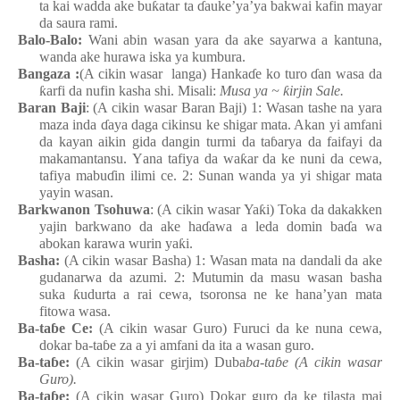
ta kai wadda
ake
bu
ƙ
atar ta
ɗ
auke’ya’ya
bakwai
kafin
mayar
da saura rami.
Balo-Balo:
Wani
abin
wasan
yara da ake
sayarwa a kantuna,
wanda
ake
hurawa
iska
ya
kumbura.
Bangaza :
(A cikin wasar langa) Hanka
ɗ
e ko turo
ɗ
an
wasa da
ƙ
arfi da nufin
kasha
shi. Misali:
Musa ya ~
ƙ
irjin Sale.
Baran Baji
: (A cikin wasar Baran Baji) 1: Wasa
n
tashe
n
a yara
maza
inda
ɗ
aya
daga
cikinsu
ke
shigar
mata
. Akan yi
amfani
da kayan
aikin
gida
dangin
turmi da ta
ɓ
arya da faifayi da
makamantansu.
Y
ana tafiya da wa
ƙ
ar da ke
nuni da cewa,
tafiya
mabu
ɗ
in
ilimi
ce. 2: Sunan
wanda
ya
yi
shigar
mata
yayin
wasa
n
.
Barkwanon
Tsohuwa
: (A cikin wasar Ya
ƙ
i
) Toka da dakakken
yajin
barkwano da ake
ha
ɗ
awa a leda
domin
ba
ɗ
a
wa
abokan
karawa
wurin
ya
ƙ
i.
Basha
:
(A cikin wasar Basha) 1: Wasa
n
mata
n
a dandali
da ake
gudanarwa da azumi. 2: Mutumin da masu
wasa
n
basha
suka
ƙ
udurta a rai cewa, tsoronsa ne ke
hana’ya
n
mata
fitowa
wasa.
Ba-ta
ɓ
e Ce:
(A cikin wasar Guro
) Furuci da ke
nuna
cewa,
dokar
ba-ta
ɓ
e za a yi
amfani da ita a wasa
n
guro.
Ba-ta
ɓ
e:
(A cikin wasar girjim) Duba
ba-ta
ɓ
e (A cikin wasar
Guro
).
Ba-ta
ɓ
e:
(A cikin wasar Guro
) Dokar
guro da ke
tilasta
mai