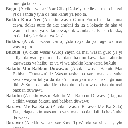
bindiga ta tashi.
Bugu
: (A cikin wasar ‘
Y
ar Cille) Doke‘yar cille da mai
cilli
z
a
i
yi da sanda
yayin da mai
kamu
ya
jefo ta.
Bukka Kora Ne:
(A cikin wasar Guro
) Furuci da ke
nuna
cewa, dokar
guro da ake
amfani da
ita
a lokacin da aka yi
wannan
furuci
ya
zartar
cewa, duk
wanda aka kai shi
bukka,
to daidai
yake da an
tatike
shi.
Bukka:
(A cikin wasar Guro
) gida
ɗ
aya da ya rage wa
mai
wasan
guro.
Bu
ƙ
ulu:
(A cikin wasar Guro
) Yayin da mai
wasan
guro
ya
yi
tafiya da wani
gidan da bai dace ba don kawai
kada
abokin
karawarsa
ya
haihu, to ya
yi
wa
abokin
karawarsa
bu
ƙ
ulu.
Ɓ
akutu Mai Babban
Ɗ
uwawu:
(A cikin wasar
Ɓ
akutu Mai
Babban
Ɗ
uwawu) 1: Wasa
n
tashe
n
a yara
mata
da suke
kwaikwayon
tafiya da
ɗ
abi’un
manyan
mata
masu
girman
jiki. 2: Sunan da ake
kiran
ɓ
akutu a cikin
wasa
n
ɓ
akutu
mai
babban
ɗ
uwawu.
Ɓ
akutu:
(A cikin wasar
Ɓ
akutu Mai Babban
Ɗ
uwawu) Jagora
a cikin
wasa
n
ɓ
akutu
mai
babban
ɗ
uwawu.
Ɓ
arawo Me Ka Sata
: (A cikin wasar
Ɓ
arawo Me Ka Sata)
Ɗ
aya
daga
cikin
wasannin
yara
mata
na
dandali
da ke
ɗ
auke
da wa
ƙ
a.
Ɓ
arawo:
(A cikin wasar ‘yar Sarki 1) Wanda ya
yi
sata
yayin