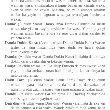
da ke da zubi da tsari
irin
na
wasa
n
belbela-belbela. Sai dai a
wannan
wasa, a maimakon a
ƙ
ame bayan an kamala
wa
ƙ
a,
akan
yi
shiru ne kawai. Ma’ana, ba za a
ambaci
amshin
wa
ƙ
ar
ba
yayin da Jagoran
wasa
ya
rero
ɗ
iyan
ƙ
arshe
na
wa
ƙ
ar.
Damo
: (A cikin wasar Damo Riya Damo
) Furucin da masu
wasa
suke
yi a matsayin
amshin
wa
ƙ
ar
wasa. Yaron da ya
yi
wannan
amshi bayan jagora
ya
rero
ɗ
iyar
wa
ƙ
ar
ƙ
arshe, to
ya
ɓ
ata
wasa.
Danda
Dokin Kara
: (A cikin wasar Danda
Dokin Kara) Wasa
n
tashe
n
a yara
maza
inda
yaro
guda
ke
hawa
dokin
kara
lokacin
tashe.
Danda
: (A cikin wasar Danda
Dokin Kara
) La
ƙ
abin da ake
wa
dokin
karar da aka shirya
lokacin
wasa
n
.
Danja
:
(A cikin wasar Jini Da Jini
): Furucin da masu
wasa
ke
yi
yayin da aka ambaci
sunan
halitta
mai
jini, kamar
akuya ko
rago da sauransu.
Da
ƙ
u
Fara
: (A cikin wasar Da
ƙ
u
Fara)
Ɗ
aya
daga
cikin
wasannin
yara
mata
n
a zaune
, da ke
ɗ
auke da wa
ƙ
a
mai
nuna
muradin
zuci
na
masu
wasa
musamman ta fuskar
aure.
Daudu:
(A cikin wasar Ga Mairama Ga Daudu
) Yarinyar da
take shigar
maza
a yayin
wasa
n
.
Digi
-
digi:
(A cikin wasar Digi-digi) Wasa
n
yara
mata
da ake yin
da’ira
sannan a ri
ƙ
a
wa
ƙ
a. Wanda wa
ƙ
a ta fa
ɗ
a
kanta, to ta