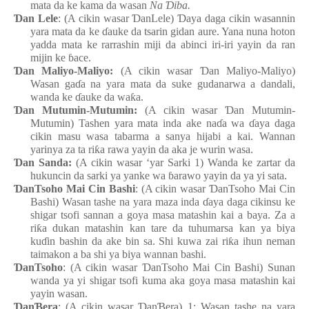
mata
da ke
kama da wasa
n
Na
Ɗ
iba
.
Ɗ
an
Lele
: (A cikin wasar
Ɗ
anLele)
Ɗ
aya
daga
cikin
wasannin
yara
mata
da ke
ɗ
auke da tsarin
gidan
aure. Yana nuna
hoton
yadda mata
ke
rarrashin
miji da abinci
iri-iri
yayin da ran
mijin
ke
ɓ
ace.
Ɗ
an
Maliyo-Maliyo
:
(A cikin wasar
Ɗ
an
Maliyo-Maliyo)
Wasa
n
ga
ɗ
a
n
a yara
mata
da suke
gudanarwa a dandali
,
wa
n
da
ke
ɗ
auke da wa
ƙ
a.
Ɗ
an
Mutumin-Mutumin
:
(A cikin wasar
Ɗ
an
Mutumin-
Mutumin) Tashen
yara
mata
inda
ake
na
ɗ
a
wa
ɗ
aya
daga
cikin
masu
wasa
tabarma a sanya
hijabi a kai. Wannan
yarinya za ta ri
ƙ
a
rawa
yayin da aka je wurin
wasa.
Ɗ
an
Sanda:
(A cikin wasar ‘yar Sarki 1) Wanda ke
zartar da
hukuncin da sarki
ya
yanke
wa
ɓ
arawo
yayin da ya
yi
sata.
Ɗ
anTsoho Mai Cin
Bashi
: (A cikin wasar
Ɗ
anTsoho Mai Cin
Bashi) Wasa
n
tashe
n
a yara
maza
inda
ɗ
aya
daga
cikinsu
ke
shigar
tsofi
sannan a goya masa matashin kai a baya. Za a
ri
ƙ
a dukan matashin
kan tare da tuhumarsa
kan
ya
biya
ku
ɗ
in
bashin da ake bin sa. Shi kuwa
zai
ri
ƙ
a
ihun
neman
taimakon a ba
shi
ya
biya
wannan
bashi.
Ɗ
anTsoho
: (A cikin wasar
Ɗ
anTsoho Mai Cin
Bashi) Sunan
wanda
ya
yi
shigar
tsofi
kuma aka goya masa matashin kai
yayin
wasa
n
.
Ɗ
an
Ɓ
era
: (A cikin wasar
Ɗ
an
Ɓ
era) 1: Wasa
n
tashe
n
a yara