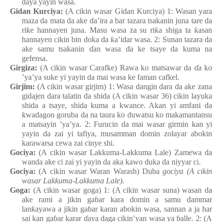
ɗ
aya
yayin
wasa.
Gidan
Kurciya
:
(A cikin wasar Gidan
Kurciya) 1: Wasa
n
yara
maza
da mata
da ake
da’ira a bar tazara
tsakanin
juna tare da
ri
ƙ
e
hannayen
juna. Masu
wasa za su
ri
ƙ
a
shiga ta
ƙ
asan
hannayen
cikin bin doka da
ƙ
a’idar
wasa. 2: Sunan
tazara da
ake
samu
tsakanin
ɗ
an
wasa da ke
tsaye
da kuma
na
gefensa.
Girgiza:
(A cikin wasar Carafke
) Rawa ko matsawar da
ɗ
a ko
’ya’ya
suke
yi
yayin da mai
wasa
ke
faman
cafkel.
Girjim
:
(A cikin wasar girjim) 1: Wasa
dangin
dara da ake
zana
gidajen
dara
talatin da shida (A cikin wasar 36) cikin
layuka
shida a tsaye
, shida
kuma a kwance. Akan yi
amfani da
ƙ
wadagon
goruba da na
taura ko duwatsu ko makamantansu
a matsayin
’ya’ya. 2: Furucin da mai
wasar
girmin
kan
yi
yayin da zai
yi
tafiya, musamman
domin
zolayar
abokin
karawarsa
cewa
zai
cinye
shi.
Gociya:
(A cikin wasar Lakkuma-Lakkuma
Lale
) Zamewa da
wanda
ake ci zai
yi
yayin da aka
kawo
duka da ni
y
yar ci.
Gociya:
(A cikin wasar Waran
Warash
) Duba
gociya (A cikin
wasar Lakkuma-Lakkuma
Lale
).
Goga
:
(A cikin wasar goga) 1: (A cikin wasar suna) wasa
n
da
ake rami a jikin
ga
ɓ
ar
kara
domin a samu
dammar
lan
ƙ
ayawa a jikin
ga
ɓ
ar
karan
abokin
wasa, sannan a ja har
sai
kan
ga
ɓ
ar
karar
ɗ
aya
daga
cikin’yan
wasa
ya
ɓ
alle. 2: (A