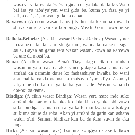
wasa
ya
yi
tafiya da ‘ya’yan
gidan da ya
ta
ɓ
a da farko. Wato
bai isa
ya
ta
ɓ
a’ya’yan
wani
gida
ba,
kuma
ya
fasa
ya
yi
tafiya da ‘ya’yan
wani
gida
na
daban.
Bayarwa:
(A cikin wasar Langa
) Kalma da ke
nuna
ruwa ta
shirya
kuma ta yarda a fara
langa. Misali: Garin
ruwa ne ke
~.
Belbela-Belbela
: (A cikin wasar Belbela-Belbela) Wasa
n
yarar
maza
n
e da ke da tsarin
shugabanci, wa
n
da
kuma
ke da sigar
salla. Bayan an
gama
rera
wa
ƙ
ar
wasa
n
, kowa
na
ƙ
amewa
ba tare da motsi
ba.
Bena
:
(A cikin wasar Bena)
Ɗ
aya
daga
cikin
nau’ukan
wasannin
yara
mata
da ake
tsanen
gidaje a
ƙ
asa
sannan
ake
amfani da
ƙ
aramin
dutse ko fashasshiyar
kwalba ko wani
abu
mai
kama da wannan a matsayin
‘yar tafiya. Akan yi
tafiya ne da
ƙ
afa
ɗ
aya ta hanyar
tsalle. Wasa
n
y
ana da
dokoki da dama.
Bindiga
: (A cikin wasar Bindiga) Wasa
n
yara
maza
inda
suke
amfani da
ƙ
aramin
katako ko falanki
su
yanke
shi
zuwa
siffar
bindiga, sannan
su
sanya
ƙ
arfe
mai
kwararo a tsakiya
su
kuma
ɗ
aure da roba. Akan yi
amfani da garin
kan
ashana
wajen
ɗ
uri. Sannan
bindigar
kan
ba da
ƙ
ara
yayin da aka
buga.
Birki
: (A cikin wasar Taya
) Tsumma ko igiya da ake
ƙ
ullawa