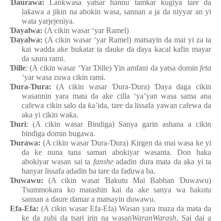
Ɗ
aurawa:
Lan
ƙ
wasa
yatsar
hannu
tamkar
ƙ
ugiya tare da
la
ƙ
awa a jikin
na
abokin
wasa, sannan a ja da niyyar an yi
wata
yarjejeniya.
Ɗ
ayalwa:
(A cikin wasar ‘yar Ramel)
Ɗ
ayalwa:
(A cikin wasar ‘yar Ramel) matsayin da mai
yi za ta
kai wadda
ake
bu
ƙ
atar ta
ɗ
auke
ɗ
a
ɗ
aya
kacal
kafin
mayar
da saura rami.
Ɗ
ille
: (A cikin wasar ‘Yar
Ɗ
ille
) Yin amfani da yatsa
domin
feta
‘yar wasa
zuwa
cikin rami.
Ɗ
ura-
Ɗ
ura
:
(A cikin wasar
Ɗ
ura-
Ɗ
ura)
Ɗ
aya
daga
cikin
wasannin
yara
mata
da ake
cilla
‘ya’yan
wasa
sama ana
cafewa
cikin
salo da
ƙ
a’
i
da, tare da lissafa
yawan
cafewa da
aka yi
cikin
wa
ƙ
a.
Ɗ
uri
: (A cikin wasar Bindiga
) Sanya
garin
ashana a cikin
bindiga
domin
bugawa.
Ɗ
urawa:
(A cikin wasar
Ɗ
ura-
Ɗ
ura
)
Ƙ
irgen da mai
wasa
ke
yi
da ke
nuna tana saman
abokiyar
wasa
n
ta. Don haka
abokiyar
wasa
n
sai ta
fanshe
adadin
ɗ
ura
mata
da aka yi ta
hanyar
lissafa
adadin
ba tare da fa
ɗ
uwa
ba.
Ɗ
uwawu:
(A cikin wasar
Ɓ
akutu Mai Babban
Ɗ
uwawu)
Tsummokara
ko matashin kai da ake
sanya
wa
ɓ
akutu
sannan a
ɗ
aure
ɗ
amar a matsayin
ɗ
uwawu.
Efa-Efa
:
(A cikin wasar Efa-Efa) Wasa
n
yara
maza
da mata
da
ke da zubi da tsari
irin
na
wasa
n
WaranWarash
. Sai dai a