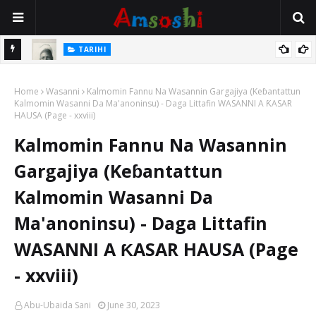
TARIHI
e Lawal
Danmadamin Sakkwato, Alhaji, Barista Hwanarabul Usman
Home
Usman Kure Bungudu
Wasanni
Kalmomin Fannu Na Wasannin Gargajiya (Keɓantattun
Kalmomin Wasanni Da Ma'anoninsu) - Daga Littafin WASANNI A ƘASAR
HAUSA (Page - xxviii)
Kalmomin Fannu Na Wasannin
Gargajiya (Keɓantattun
Kalmomin Wasanni Da
Ma'anoninsu) - Daga Littafin
WASANNI A ƘASAR HAUSA (Page
- xxviii)
Abu-Ubaida Sani
June 30, 2023