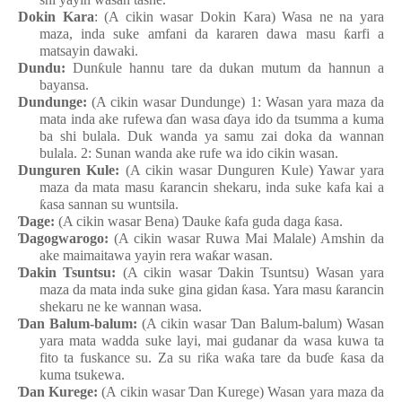
Dokin Kara
: (A cikin wasar Dokin Kara) Wasa
n
e
n
a yara
maza
, inda
suke
amfani da kararen
dawa
masu
ƙ
arfi a
matsayin
dawaki.
Dundu:
Dun
ƙ
ule
hannu tare da dukan mutum da hannun a
bayansa.
Dundunge
:
(A cikin wasar Dundunge) 1: Wasa
n
yara
maza
da
mata
inda
ake
rufewa
ɗ
an
wasa
ɗ
aya
ido da tsumma a kuma
ba
shi
bulala. Duk
wanda
ya
samu
zai
doka da wannan
bulala. 2: Sunan
wanda
ake
rufe
wa
ido
cikin
wasa
n
.
Dunguren
Kule
:
(A cikin wasar Dunguren
Kule) Yawar
yara
maza
da mata
masu
ƙ
arancin
shekaru, inda
suke
kafa kai a
ƙ
asa
sannan
su
wuntsila.
Ɗ
age:
(A cikin wasar Bena
)
Ɗ
auke
ƙ
afa
guda
daga
ƙ
asa.
Ɗ
agogwarogo:
(A cikin wasar Ruwa Mai Malale
) Amshin da
ake
maimaitawa
yayin
rera
wa
ƙ
ar
wasa
n
.
Ɗ
akin
Tsuntsu
:
(A cikin wasar
Ɗ
akin
Tsuntsu) Wasa
n
yara
maza
da mata
inda
suke
gina
gidan
ƙ
asa. Yara
masu
ƙ
arancin
shekaru ne ke
wannan
wasa.
Ɗ
an
Balum-balum:
(A cikin wasar
Ɗ
an
Balum-balum) Wasa
n
yara
mata
wadda
suke
layi, mai
gudanar da wasa
kuwa ta
fito ta fuskance
su. Za su
ri
ƙ
a
wa
ƙ
a tare da bu
ɗ
e
ƙ
asa da
kuma
tsukewa.
Ɗ
an
Kurege
:
(A cikin wasar
Ɗ
an
Kurege) Wasa
n
yara
maza
da