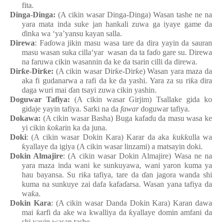
fita.
Dinga
-
Dinga
:
(A cikin wasar Dinga-Dinga) Wasa
n
tashe
n
e
n
a
yara
mata
inda
suke
jan
hankali
zuwa
ga
iyaye game da
ɗ
inka
wa
‘ya’yansu
kayan
salla.
Direwa
: Fa
ɗ
owa
jikin
masu
wasa tare da dira
yayin da sauran
masu
wasan
suka
cilla‘yar
wasa
n
da ta fa
ɗ
o
gare
su. Direwa
na
faruwa
cikin
wasannin da ke da tsarin
cilli da direwa.
Dir
ƙ
e
-
Dir
ƙ
e
:
(A cikin wasar Dir
ƙ
e-Dir
ƙ
e) Wasa
n
yara
maza
da
aka fi gudanarwa a rafi da ke da yashi. Yara
za su
ri
ƙ
a
dira
daga
wuri
mai
ɗ
an
tsayi
zuwa
cikin
yashin.
Doguwar
Tafiya:
(A cikin wasar Girjim
) Tsallake
gida ko
gidaje
yayin
tafiya. Sarki
na da
fawar
doguwar
tafiya.
Dokawa:
(A cikin wasar Basha
) Buga
kafa
ɗ
u da masu
wasa
ke
yi
cikin
ƙ
o
ƙ
arin ka da juna.
Doki
: (A cikin wasar Dokin Kara
) Karar da aka
ƙ
u
ƙƙ
ulla
wa
ƙ
yallaye da igiya (A cikin wasar linzami) a matsayin
doki.
Dokin
Almajire
: (A cikin wasar Dokin
Almajire) Wasa
n
e
n
a
yara
maza
inda
wani
ke
sunkuyawa, wani
yaron
kuma
ya
hau
bayansa. Su
ri
ƙ
a
tafiya, tare da
ɗ
an
jagora
wanda
shi
kuma
na
sunkuye
zai
dafa
kafa
ɗ
arsa. Wasa
n
y
ana tafiya da
wa
ƙ
a.
Dokin Kara
: (A cikin wasar Danda
Dokin Kara) Kara
n
dawa
mai
ƙ
arfi da ake
wa
kwalliya da
ƙ
yallaye
domin
amfani da
shi
yayin
wasa
n
tashe.