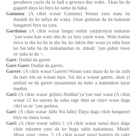
gwadawa
yayin da ta fa
ɗ
i a gewaya
ɗ
an
wake. Akan ba da
gagarel
ɗ
aya ko biyu ko sama da haka.
Gamuna
: (A cikin wasar Gamuna) Wasa
n
yara
mata
n
a
dandali
da ke
tafiya da wa
ƙ
a. Akan gudanar da ita
tsakanin
ɓ
angarori
biyu
na
yara.
Gardama:
(A cikin wasar langa) rashin
yarjejeniyar
tsakanin
’yan
wasa
kan
wani
abu da ya
faru
yayin
wasa. Wato
kamar
ruwa ta sha ko ba ta sha ba, ko lakon
ɗ
an
wasa
ya
ta
ɓ
a
ƙ
asa
ko bai ta
ɓ
a
ba da makamantan
su. misali:
’yan
gidan
ruwa
ne suka ta da ~.
Gare
: Daidai da garere
Gare
-
Gare:
Daidai da garere.
Garere
: (A cikin wasar Garere) Wasa
n
yara
maza
da ke da zubi
da tsari
irin
na
wasa
n
taya
. Sai dai a wasa
n
garere, akan
yi
amfani ne da garere
musamman
na
keke
a maimakon
tayar
mashin.
Gari:
(A cikin wasar girjim) Jimillan’ya’yan
mai
wasa (A cikin
wasar 12 ko sauran da suka rage idan an cinye
wasu
daga
ciki) su ne ’yan
garinsa.
Gari
: (A cikin wasar Jallu
Wa
Jallu
)
Ɗ
aya
daga
cikin
ɓ
angarori
biyu
na
masu
wasa.
Gari:
(A cikin wasar sabis) 1: (A cikin wasar suna)
ɗ
aya
daga
cikin
rukunen
yara da ke
buga
sabis
tsakaninsu. Misali:
Musa yana ~nmu.
2: (A cikin wasar suna) bagiren da yake