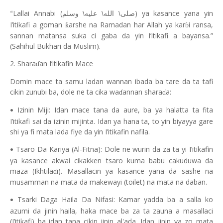
Lallai Annabi (
) ya kasance yana yin
صلى\ الله\ عليه\ وسلم
“
I’itikafi a goman
arshe na Ramadan har Allah ya kar
i ransa,
ƙ
ɓ
sannan matansa suka ci gaba da yin I’itikafi a bayansa.”
(Sahihul Bukhari da Muslim).
2. Shara
an I’itikafin Mace
ɗ
Domin mace ta samu ladan wannan ibada ba tare da ta tafi
cikin zunubi ba, dole ne ta cika wa
annan shara
a:
ɗ
ɗ
Izinin Miji: Idan mace tana da aure, ba ya halatta ta fita
•
I’itikafi sai da izinin mijinta. Idan ya hana ta, to yin biyayya gare
shi ya fi mata lada fiye da yin I’itikafin nafila.
Tsaro Da Kariya (Al-Fitna): Dole ne wurin da za ta yi I’itikafin
•
ya kasance akwai cikakken tsaro kuma babu cakuduwa da
maza (Ikhtila
i). Masallacin ya kasance yana da sashe na
ɗ
musamman na mata da makewayi (toilet) na mata na daban.
Tsarki Daga Haila Da Nifasi: Kamar yadda ba a salla ko
•
azumi da jinin haila, haka mace ba za ta zauna a masallaci
(I’itikafi) ba idan tana cikin jinin al'ada. Idan jinin ya zo mata