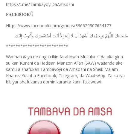
https://t.me/TambayoyiDaAmsoshi
👇
𝐅𝐀𝐂𝐄𝐁𝐎𝐎𝐊
Https://www.facebook.com/groups/336629807654177
ﺳُﺒﺤَﺎﻧَﻚَ
ﺍﻟﻠَّﻬُﻢَّ
ﻭَﺑِﺤَﻤْﺪِﻙَ
ﺃﺷْﻬَﺪُ
ﺃﻥ
ﻟَﺎ
ﺇِﻟَﻪَ
ﺇِﻻَّ
ﺃﻧْﺖَ
ﺃﺳْﺘَﻐْﻔِﺮُﻙَ
ﻭﺃَﺗُﻮﺏُ
ﺇِﻟَﻴْﻚ
**************************
Wannan
aya ne daga cikin fatahowin Musulunci da aka gina
ɗ
su kan
ur’ani da Hadisan Manzon Allah (SAW) wa
anda ake
Ƙ
ɗ
samu a shafukan Tambayoyi da Amsoshi na Sheik Malam
Khamis Yusuf a Facebook, Telegram, da WhatsApp. Za ku iya
bibiyar shafukansa domin karanta
arin fatawowi.
ƙ