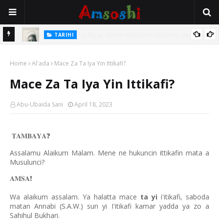
TARIHI
e Lawal
Danmadamin Sakkwato, Alhaji, Barista Hwanarabul Usman
Home
Usman Kure Bungudu
Al'ada
Mace Za Ta Iya Yin Ittikafi?
Mace Za Ta Iya Yin Ittikafi?
Abu-Ubaida Sani
April 18, 2023
❓
𝐓𝐀𝐌𝐁𝐀𝐘𝐀
Assalamu Alaikum Malam. Mene ne hukuncin ittikafin mata a
Musulunci?
❗️
𝐀𝐌𝐒𝐀
Wa alaikum assalam. Ya halatta mace
ta yi
i'itikafi, saboda
matan Annabi (S.A.W.) sun yi I'itikafi kamar yadda ya zo a
Sahihul Bukhari.