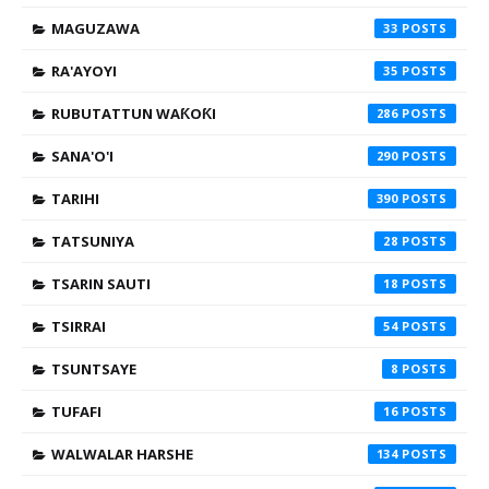
MAGUZAWA
33
RA'AYOYI
35
RUBUTATTUN WAƘOƘI
286
SANA'O'I
290
TARIHI
390
TATSUNIYA
28
TSARIN SAUTI
18
TSIRRAI
54
TSUNTSAYE
8
TUFAFI
16
WALWALAR HARSHE
134