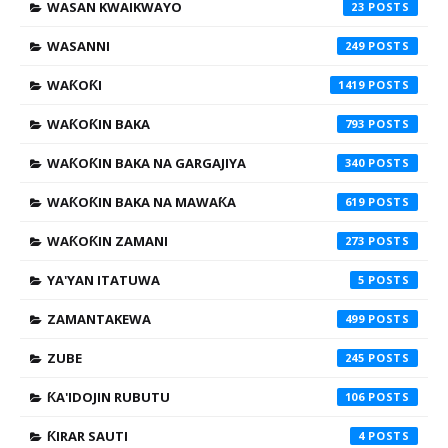
WASAN KWAIKWAYO
23
WASANNI
249
WAƘOƘI
1419
WAƘOƘIN BAKA
793
WAƘOƘIN BAKA NA GARGAJIYA
340
WAƘOƘIN BAKA NA MAWAƘA
619
WAƘOƘIN ZAMANI
273
YA'YAN ITATUWA
5
ZAMANTAKEWA
499
ZUBE
245
ƘA'IDOJIN RUBUTU
106
ƘIRAR SAUTI
4