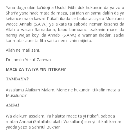
Yana daga cikin
a'idoji a Usulul-Fi
hi duk hukuncin da ya zo a
ƙ
ƙ
Shari'a yana ha
e mata da maza, sai idan an samu dalilin da ya
ɗ
ke
ance maza kawai. I'itikafi ibada ce tabbatacciya a Musulunci
ɓ
wacce Annabi (S.A.W.) ya aikata ta saboda neman kusanci da
Allah a watan Ramadana, babu bambanci tsakanin mace da
namiji wajan koyi da Annabi (S.A.W.) a wannan ibadar, saidai
kar matar aure ta fita sai ta nemi iznin mijinta.
Allah ne mafi sani.
Dr. Jamilu Yusuf Zarewa
MACE ZA TA IYA YIN I'ITIKAFI?
❓
𝐓𝐀𝐌𝐁𝐀𝐘𝐀
Assalamu Alaikum Malam. Mene ne hukuncin ittikafin mata a
Musulunci?
❗️
𝐀𝐌𝐒𝐀
Wa alaikum assalam. Ya halatta mace ta yi i'itikafi, saboda
matan Annabi (Sallallahu alaihi Wasallam) sun yi I'itikafi kamar
yadda yazo a Sahihul Bukhari.