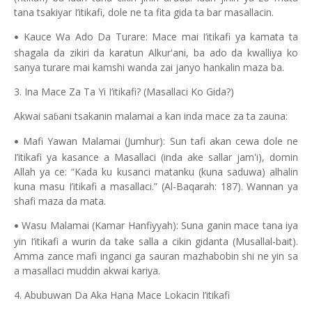
tana tsakiyar I’itikafi, dole ne ta fita gida ta bar masallacin.
Kauce Wa Ado Da Turare: Mace mai I’itikafi ya kamata ta
•
shagala da zikiri da karatun Alkur'ani, ba ado da kwalliya ko
sanya turare mai kamshi wanda zai janyo hankalin maza ba.
3. Ina Mace Za Ta Yi I’itikafi? (Masallaci Ko Gida?)
Akwai sa
ani tsakanin malamai a kan inda mace za ta zauna:
ɓ
Mafi Yawan Malamai (Jumhur): Sun tafi akan cewa dole ne
•
I’itikafi ya kasance a Masallaci (inda ake sallar jam'i), domin
Allah ya ce: “Kada ku kusanci matanku (kuna saduwa) alhalin
kuna masu I’itikafi a masallaci.” (Al-Baqarah: 187). Wannan ya
shafi maza da mata.
Wasu Malamai (Kamar Hanfiyyah): Suna ganin mace tana iya
•
yin I’itikafi a wurin da take salla a cikin gidanta (Musallal-bait).
Amma zance mafi inganci ga sauran mazhabobin shi ne yin sa
a masallaci muddin akwai kariya.
4. Abubuwan Da Aka Hana Mace Lokacin I’itikafi