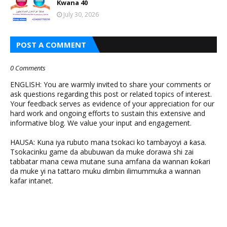
Kwana 40
July 30, 2026
POST A COMMENT
0 Comments
ENGLISH: You are warmly invited to share your comments or
ask questions regarding this post or related topics of interest.
Your feedback serves as evidence of your appreciation for our
hard work and ongoing efforts to sustain this extensive and
informative blog. We value your input and engagement.
HAUSA: Kuna iya rubuto mana tsokaci ko tambayoyi a ƙasa.
Tsokacinku game da abubuwan da muke ɗorawa shi zai
tabbatar mana cewa mutane suna amfana da wannan ƙoƙari
da muke yi na tattaro muku ɗimbin ilimummuka a wannan
kafar intanet.