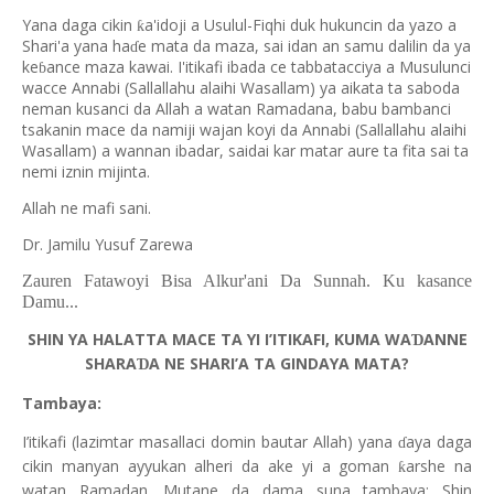
Yana daga cikin
a'idoji a Usulul-Fiqhi duk hukuncin da yazo a
ƙ
Shari'a yana ha
e mata da maza, sai idan an samu dalilin da ya
ɗ
ke
ance maza kawai. I'itikafi ibada ce tabbatacciya a Musulunci
ɓ
wacce Annabi (Sallallahu alaihi Wasallam) ya aikata ta saboda
neman kusanci da Allah a watan Ramadana, babu bambanci
tsakanin mace da namiji wajan koyi da Annabi (Sallallahu alaihi
Wasallam) a wannan ibadar, saidai kar matar aure ta fita sai ta
nemi iznin mijinta.
Allah ne mafi sani.
Dr. Jamilu Yusuf Zarewa
Zauren Fatawoyi Bisa Alkur'ani Da Sunnah. Ku kasance
Damu...
SHIN YA HALATTA MACE TA YI I’ITIKAFI, KUMA WA
ANNE
Ɗ
SHARA
A NE SHARI’A TA GINDAYA MATA?
Ɗ
Tambaya:
I’itikafi (lazimtar masallaci domin bautar Allah) yana
aya daga
ɗ
cikin manyan ayyukan alheri da ake yi a goman
arshe na
ƙ
watan Ramadan. Mutane da dama suna tambaya: Shin