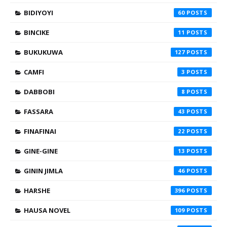
BIDIYOYI
60
BINCIKE
11
BUKUKUWA
127
CAMFI
3
DABBOBI
8
FASSARA
43
FINAFINAI
22
GINE-GINE
13
GININ JIMLA
46
HARSHE
396
HAUSA NOVEL
109