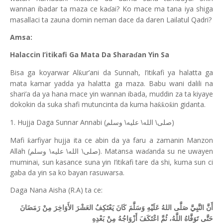
wannan ibadar ta maza ce ka
ai? Ko mace ma tana iya shiga
ɗ
masallaci ta zauna domin neman dace da daren Lailatul Qadri?
Amsa:
Halaccin I’itikafi Ga Mata Da Shara
an Yin Sa
ɗ
Bisa ga koyarwar Al
ur’ani da Sunnah, I’itikafi ya halatta ga
ƙ
mata kamar yadda ya halatta ga maza. Babu wani dalili na
shari’a da ya hana mace yin wannan ibada, muddin za ta kiyaye
dokokin da suka shafi mutuncinta da kuma ha
o
in gidanta.
ƙƙ
ƙ
1. Hujja Daga Sunnar Annabi (
)
صلى\ الله\ عليه\ وسلم
Mafi
arfiyar hujja ita ce abin da ya faru a zamanin Manzon
ƙ
Allah (
). Matansa wa
anda su ne uwayen
صلى\ الله\ عليه\ وسلم
ɗ
muminai, sun kasance suna yin I’itikafi tare da shi, kuma sun ci
gaba da yin sa ko bayan rasuwarsa.
Daga Nana Aisha (R.A) ta ce:
أَنَّ النَّبِيَّ صَلَّى اللهُ عَلَيْهِ وَسَلَّمَ كَانَ يَعْتَكِفُ العَشْرَ الأَوَاخِرَ مِنْ رَمَضَانَ
حَتَّى تَوَفَّاهُ اللَّهُ، ثُمَّ اعْتَكَفَ أَزْوَاجُهُ مِنْ بَعْدِهِ