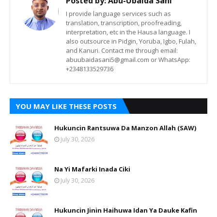
Posted by:
Abu-Ubaida Sani
I provide language services such as
translation, transcription, proofreading,
interpretation, etc in the Hausa language. I
also outsource in Pidgin, Yoruba, Igbo, Fulah,
and Kanuri. Contact me through email:
abuubaidasani5@gmail.com or WhatsApp:
+2348133529736
YOU MAY LIKE THESE POSTS
Hukuncin Rantsuwa Da Manzon Allah (SAW)
July 30, 2026
Na Yi Mafarki Inada Ciki
July 30, 2026
Hukuncin Jinin Haihuwa Idan Ya Dauke Kafin