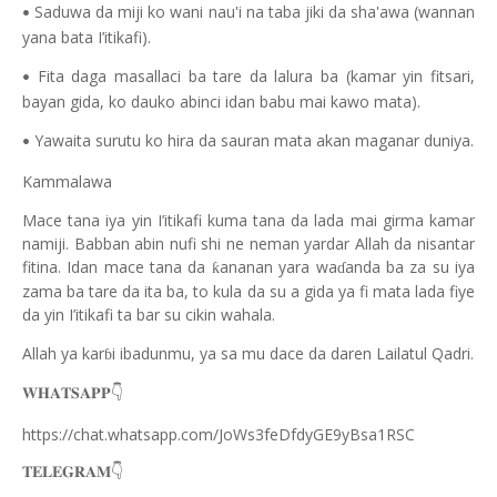
Saduwa da miji ko wani nau'i na taba jiki da sha'awa (wannan
•
yana bata I’itikafi).
Fita daga masallaci ba tare da lalura ba (kamar yin fitsari,
•
bayan gida, ko dauko abinci idan babu mai kawo mata).
Yawaita surutu ko hira da sauran mata akan maganar duniya.
•
Kammalawa
Mace tana iya yin I’itikafi kuma tana da lada mai girma kamar
namiji. Babban abin nufi shi ne neman yardar Allah da nisantar
fitina. Idan mace tana da
ananan yara wa
anda ba za su iya
ƙ
ɗ
zama ba tare da ita ba, to kula da su a gida ya fi mata lada fiye
da yin I’itikafi ta bar su cikin wahala.
Allah ya kar
i ibadunmu, ya sa mu dace da daren Lailatul Qadri.
ɓ
👇
𝐖𝐇𝐀𝐓𝐒𝐀𝐏𝐏
https://chat.whatsapp.com/JoWs3feDfdyGE9yBsa1RSC
👇
𝐓𝐄𝐋𝐄𝐆𝐑𝐀𝐌