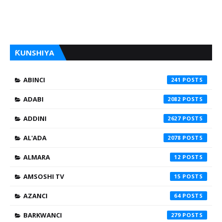
ƘUNSHIYA
ABINCI
241
ADABI
2082
ADDINI
2627
AL'ADA
2078
ALMARA
12
AMSOSHI TV
15
AZANCI
64
BARKWANCI
279