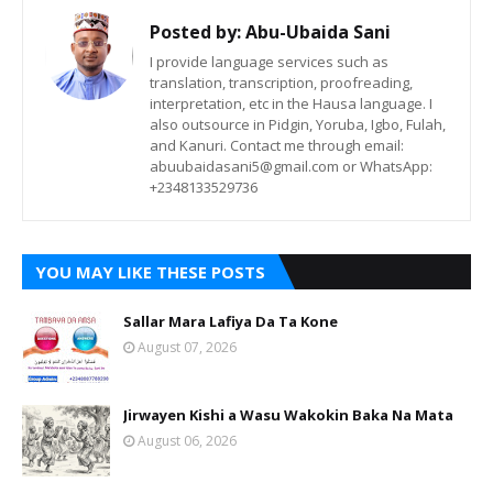
Posted by:
Abu-Ubaida Sani
I provide language services such as
translation, transcription, proofreading,
interpretation, etc in the Hausa language. I
also outsource in Pidgin, Yoruba, Igbo, Fulah,
and Kanuri. Contact me through email:
abuubaidasani5@gmail.com or WhatsApp:
+2348133529736
YOU MAY LIKE THESE POSTS
Sallar Mara Lafiya Da Ta Kone
August 07, 2026
Jirwayen Kishi a Wasu Wakokin Baka Na Mata
August 06, 2026