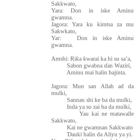
Sakkwato,
Yara: Don in iske Aminu
gwamna.
Jagora: Yara ku kimtsa za mu
Sakwkato,
Yar:
Don in iske Aminu
gwamna.
Amshi: Ri
ƙ
a
ƙ
warai ka hi su sa’a,
Sabon gwabna
ɗ
an Waziri,
Aminu mai halin bajinta.
Jagora: Mun san Allah ad da
mulki,
Sannan shi ke ba da mulki,
Inda ya so zai ba da mulki,
Yau kai ne matawalle
Sakkwato,
Kai ne gwamnan Sakkwato
Ɗ
auki halin da Aliyu ya yi.