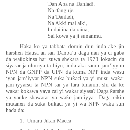
Ɗ
an Aba na
Ɗ
anladi.
Na
ɗ
anguje,
Na
Ɗ
anladi,
Na Akki mai aiki,
In dai ina da raina,
Sai kowa ya ji sunanmu.
Haka ko ya tabbata domin dun inda ake jin
harshen Hausa an san
Ɗ
anba’u daga nan ya ci gaba
da wa
ƙ
o
ƙ
insa har zuwa shekara ta 1978 lokacin da
siyasar jamhuriya ta biyu, inda aka samu jam’iyyun
NPN da GNPP da UPN da kuma NPP inda wasu
‘yan jam’iyyar NPN suka bu
ƙ
aci ya yi musu wa
ƙ
ar
jam’iyyarsu ta NPN sai ya fara tunanin, shi da ke
wa
ƙ
ar kokawa yaya zai yi wa
ƙ
ar siyasa? Daga
ƙ
arshe
ya yanke shawarar ya wa
ƙ
e jam’iyyar. Daga cikin
mutanen da suka bu
ƙ
aci ya yi wa NPN wa
ƙ
a sun
ha
ɗ
a da:
1.
Umaru Jikan Macca