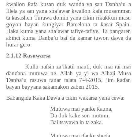
ƙ
wallon
ƙ
afa kusan duk wanda ya san
Ɗ
anba’u a
Illela ya san yana sha’awar
ƙ
wallon
ƙ
afa musamman
ta
ƙ
asashen Turawa domin yana cikin ri
ƙ
a
ƙƙ
un masu
goyon bayan
ƙ
ungiyar Barcelona ta
ƙ
asar Spain.
Haka kuma yana sha’awar tafiye-tafiye. Ta
ɓ
angaren
abinci kuma
Ɗ
anba’u bai da kamar tuwon dawa da
hurar gero.
2.1.12 Rasuwarsa
Kullu nafsin za’i
ƙ
atil mauti, duk mai rai mai
ɗ
an
ɗ
ana mutuwa ne. Allah ya yi wa Alhaji Musa
Ɗ
anba’u rasuwa ranar talata 7-4-2015, jim ka
ɗ
an
bayan bayyana sakamakon za
ɓ
en 2015.
Babangida Kaka Dawa a cikin wa
ƙ
arsa yana cewa:
Mutuwa mai yanke
ƙ
auna,
Da duk kake son mutum,
Bai tsayawa in ta zaka.
Mutuwa mai
ɗ
auke she
ɗ
a,