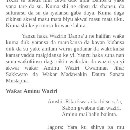
Ɗ
yana tare da su. Kuma shi ne cinsu da shansu, da
suturarsu da su da iyalansu gaba
ɗ
aya. Kuma daga
cikinsu akwai masu mata biyu akwai masu mata uku.
Kuma shi ke yi musu kowace lalura.
Yanzu haka Wazirin
Ɗ
anba’u ne halifan wa
ƙ
a
kuma duk yaransa da maro
ƙ
ansa da kayan ki
ɗ
ansa
duk da su yake amfani wurin gudanar da wa
ƙ
o
ƙ
insa
kamar yadda maigidansu ke yi. Yanzu haka suna nan
suna wa
ƙ
o
ƙ
insu daga cikin wa
ƙ
o
ƙ
in da waziri ya yi
akwai wa
ƙ
ar Aminu Waziri Gwamnan Jihar
Sakkwato da Wa
ƙ
ar Madawakin Daura Sanata
Mustapha.
Wa
ƙ
ar Aminu Waziri
Amshi: Ri
ƙ
a
ƙ
warai ka hi su sa’a,
Sabon gwabna
ɗ
an waziri,
Aminu mai halin bajinta.
Jagora: Yara ku shirya za mu