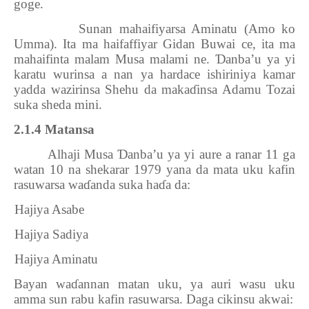
goge.
Sunan mahaifiyarsa Aminatu (Amo ko
Umma). Ita ma haifaffiyar Gidan Buwai ce, ita ma
mahaifinta malam Musa malami ne.
Ɗ
anba’u ya yi
karatu wurinsa a nan ya hardace ishiriniya kamar
yadda wazirinsa Shehu da maka
ɗ
insa Adamu Tozai
suka sheda mini.
2.1.4 Matansa
Alhaji Musa
Ɗ
anba’u ya yi aure a ranar 11 ga
watan 10 na shekarar 1979 yana da mata uku kafin
rasuwarsa wa
ɗ
anda suka ha
ɗ
a da:
1.
Hajiya Asabe
2.
Hajiya Sadiya
3.
Hajiya Aminatu
Bayan wa
ɗ
annan matan uku, ya auri wasu uku
amma sun rabu kafin rasuwarsa. Daga cikinsu akwai: