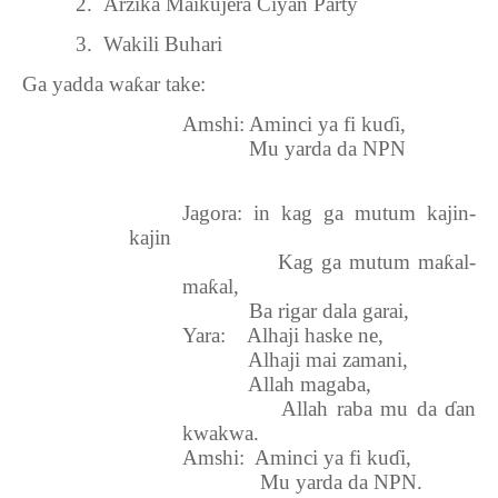
2.
Arzika Maikujera Ciyan Party
3.
Wakili Buhari
Ga yadda wa
ƙ
ar take:
Amshi: Aminci ya fi ku
ɗ
i,
Mu yarda da NPN
Jagora: in kag ga mutum kajin-
kajin
Kag ga mutum ma
ƙ
al-
ma
ƙ
al,
Ba rigar dala garai,
Yara:
Alhaji haske ne,
Alhaji mai zamani,
Allah magaba,
Allah raba mu da
ɗ
an
kwakwa.
Amshi:
Aminci ya fi ku
ɗ
i,
Mu yarda da NPN.