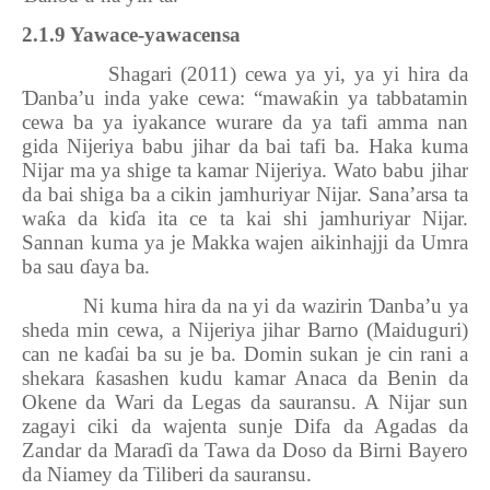
2.1.9 Yawace-yawacensa
Shagari (2011) cewa ya yi, ya yi hira da
Ɗ
anba’u inda yake cewa: “mawa
ƙ
in ya tabbatamin
cewa ba ya iyakance wurare da ya tafi amma nan
gida Nijeriya babu jihar da bai tafi ba. Haka kuma
Nijar ma ya shige ta kamar Nijeriya. Wato babu jihar
da bai shiga ba a cikin jamhuriyar Nijar. Sana’arsa ta
wa
ƙ
a da ki
ɗ
a ita ce ta kai shi jamhuriyar Nijar.
Sannan kuma ya je Makka wajen aikinhajji da Umra
ba sau
ɗ
aya ba.
Ni kuma hira da na yi da wazirin
Ɗ
anba’u ya
sheda min cewa, a Nijeriya jihar Barno (Maiduguri)
can ne ka
ɗ
ai ba su je ba. Domin sukan je cin rani a
shekara
ƙ
asashen kudu kamar Anaca da Benin da
Okene da Wari da Legas da sauransu. A Nijar sun
zagayi ciki da wajenta sunje Difa da Agadas da
Zandar da Mara
ɗ
i da Tawa da Doso da Birni Bayero
da Niamey da Tiliberi da sauransu.