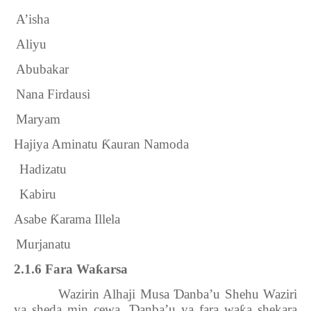
12.
A’isha
13.
Aliyu
14.
Abubakar
15.
Nana Firdausi
16.
Maryam
Hajiya Aminatu
Ƙ
auran Namoda
17.
Hadizatu
18.
Kabiru
Asabe
Ƙ
arama Illela
19.
Murjanatu
2.1.6 Fara Wa
ƙ
arsa
Wazirin Alhaji Musa
Ɗ
anba’u Shehu Waziri
ya sheda min cewa,
Ɗ
anba’u ya fara wa
ƙ
a shekara