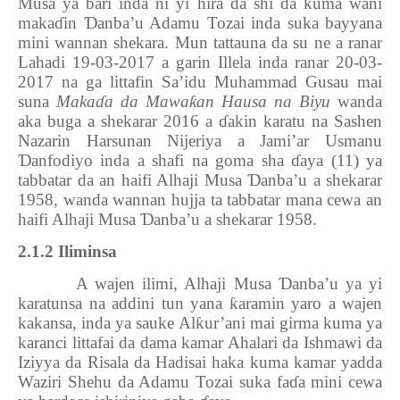
Musa ya bari inda ni yi hira da shi da kuma wani
maka
ɗ
in
Ɗ
anba’u Adamu Tozai inda suka bayyana
mini wannan shekara. Mun tattauna da su ne a ranar
Lahadi 19-03-2017 a garin Illela inda ranar 20-03-
2017 na ga littafin Sa’idu Muhammad Gusau mai
suna
Maka
ɗ
a da Mawa
ƙ
an Hausa na Biyu
wanda
aka buga a shekarar 2016 a
ɗ
akin karatu na Sashen
Nazarin Harsunan Nijeriya a Jami’ar Usmanu
Ɗ
anfodiyo inda a shafi na goma sha
ɗ
aya (11) ya
tabbatar da an haifi Alhaji Musa
Ɗ
anba’u a shekarar
1958, wanda wannan hujja ta tabbatar mana cewa an
haifi Alhaji Musa
Ɗ
anba’u a shekarar 1958.
2.1.2 Iliminsa
A wajen ilimi, Alhaji Musa
Ɗ
anba’u ya yi
karatunsa na addini tun yana
ƙ
aramin yaro a wajen
kakansa, inda ya sauke Al
ƙ
ur’ani mai girma kuma ya
karanci littafai da dama kamar Ahalari da Ishmawi da
Iziyya da Risala da Hadisai haka kuma kamar yadda
Waziri Shehu da Adamu Tozai suka fa
ɗ
a mini cewa