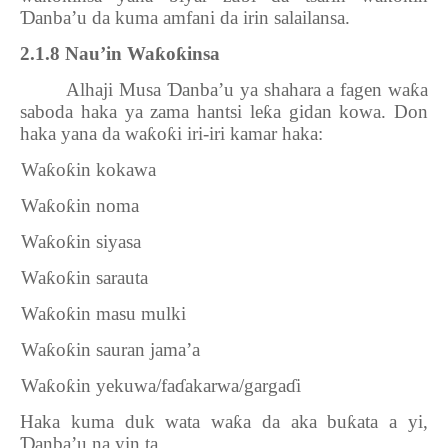
Ɗ
anba’u da kuma amfani da irin salailansa.
2.1.8 Nau’in Wa
ƙ
o
ƙ
insa
Alhaji Musa
Ɗ
anba’u ya shahara a fagen wa
ƙ
a
saboda haka ya zama hantsi le
ƙ
a gidan kowa. Don
haka yana da wa
ƙ
o
ƙ
i iri-iri kamar haka:
1.
Wa
ƙ
o
ƙ
in kokawa
2.
Wa
ƙ
o
ƙ
in noma
3.
Wa
ƙ
o
ƙ
in siyasa
4.
Wa
ƙ
o
ƙ
in sarauta
5.
Wa
ƙ
o
ƙ
in masu mulki
6.
Wa
ƙ
o
ƙ
in sauran jama’a
7.
Wa
ƙ
o
ƙ
in yekuwa/fa
ɗ
akarwa/garga
ɗ
i
Haka kuma duk wata wa
ƙ
a da aka bu
ƙ
ata a yi,
Ɗ
anba’u na yin ta.