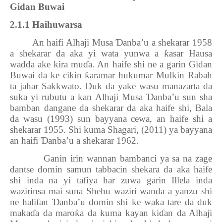
Gidan Buwai
2.1.1 Haihuwarsa
An haifi Alhaji Musa
Ɗ
anba’u a shekarar 1958
a shekarar da aka yi wata yunwa a
ƙ
asar Hausa
wadda ake kira mu
ɗ
a. An haife shi ne a garin Gidan
Buwai da ke cikin
ƙ
aramar hukumar Mulkin Rabah
ta jahar Sakkwato. Duk da yake wasu manazarta da
suka yi rubutu a kan Alhaji Musa
Ɗ
anba’u sun sha
bamban dangane da shekarar da aka haife shi, Bala
da wasu (1993) sun bayyana cewa, an haife shi a
shekarar 1955. Shi kuma Shagari, (2011) ya bayyana
an haifi
Ɗ
anba’u a shekarar 1962.
Ganin irin wannan bambanci ya sa na zage
dantse domin samun tabbacin shekara da aka haife
shi inda na yi tafiya har zuwa garin Illela inda
wazirinsa mai suna Shehu waziri wanda a yanzu shi
ne halifan
Ɗ
anba’u domin shi ke wa
ƙ
a tare da duk
maka
ɗ
a da maro
ƙ
a da kuma kayan ki
ɗ
an da Alhaji