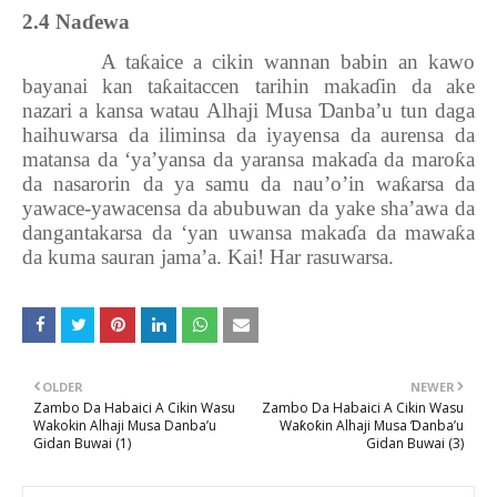
2.4 Na
ɗ
ewa
A ta
ƙ
aice a cikin wannan babin an kawo
bayanai kan ta
ƙ
aitaccen tarihin maka
ɗ
in da ake
nazari a kansa watau Alhaji Musa
Ɗ
anba’u tun daga
haihuwarsa da iliminsa da iyayensa da aurensa da
matansa da ‘ya’yansa da yaransa maka
ɗ
a da maro
ƙ
a
da nasarorin da ya samu da nau’o’in wa
ƙ
arsa da
yawace-yawacensa da abubuwan da yake sha’awa da
dangantakarsa da ‘yan uwansa maka
ɗ
a da mawa
ƙ
a
da kuma sauran jama’a. Kai! Har rasuwarsa.
OLDER
NEWER
Zambo Da Habaici A Cikin Wasu
Zambo Da Habaici A Cikin Wasu
Wakokin Alhaji Musa Danba’u
Waƙoƙin Alhaji Musa Ɗanba’u
Gidan Buwai (1)
Gidan Buwai (3)