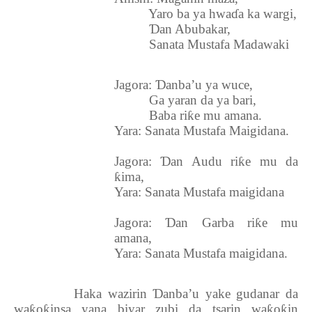
Yaro ba ya hwa
ɗ
a ka wargi,
Ɗ
an Abubakar,
Sanata Mustafa Madawaki
Jagora:
Ɗ
anba’u ya wuce,
Ga yaran da ya bari,
Baba ri
ƙ
e mu amana.
Yara: Sanata Mustafa Maigidana.
Jagora:
Ɗ
an Audu ri
ƙ
e mu da
ƙ
ima,
Yara: Sanata Mustafa maigidana
Jagora:
Ɗ
an Garba ri
ƙ
e mu
amana,
Yara: Sanata Mustafa maigidana.
Haka wazirin
Ɗ
anba’u yake gudanar da
wa
ƙ
o
ƙ
insa yana biyar zubi da tsarin wa
ƙ
o
ƙ
in