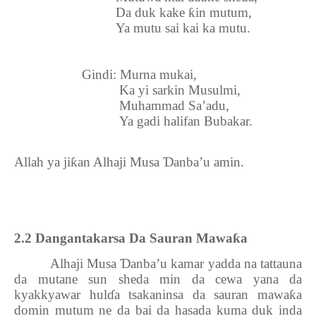
Da duk kake
ƙ
in mutum,
Ya mutu sai kai ka mutu.
Gindi: Murna mukai,
Ka yi sarkin Musulmi,
Muhammad Sa’adu,
Ya gadi halifan Bubakar.
Allah ya ji
ƙ
an Alhaji Musa
Ɗ
anba’u amin.
2.2 Dangantakarsa Da Sauran Mawa
ƙ
a
Alhaji Musa
Ɗ
anba’u kamar yadda na tattauna
da mutane sun sheda min da cewa yana da
kyakkyawar hul
ɗ
a tsakaninsa da sauran mawa
ƙ
a
domin mutum ne da bai da hasada kuma duk inda