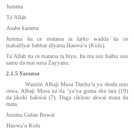
1.
Jumma
2.
Ta’Allah
3.
Asabe
ƙ
arama
Jumma ita ce matarsa ta farko wadda ita ce
mahaifiyar babbar
ɗ
iyarsa Hauwa’u (Kulu).
Ta’Allah ita ce matarsa ta biyu. Ita ma sun haihu sun
samu
ɗ
a mai suna Zayyanu.
2.1.5 Yaransa
Wazirin Alhaji Musa
Ɗ
anba’u ya sheda min
cewa, Alhaji Musa na da ‘ya’ya goma sha tara (19)
da jikoki bakwai (7). Daga cikinsu akwai maza da
mata.
Jumma Gidan Buwai
1.
Hauwa’u Kulu