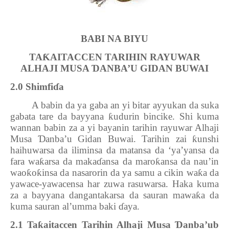
BABI NA BIYU
TA
Ƙ
AITACCEN TARIHIN RAYUWAR
ALHAJI MUSA
Ɗ
ANBA’U GIDAN BUWAI
2.0 Shimfi
ɗ
a
A babin da ya gaba an yi bitar ayyukan da suka
gabata tare da bayyana
ƙ
udurin bincike. Shi kuma
wannan babin za a yi bayanin tarihin rayuwar Alhaji
Musa
Ɗ
anba’u Gidan Buwai. Tarihin zai
ƙ
unshi
haihuwarsa da iliminsa da matansa da ‘ya’yansa da
fara wa
ƙ
arsa da maka
ɗ
ansa da maro
ƙ
ansa da nau’in
wao
ƙ
o
ƙ
insa da nasarorin da ya samu a cikin wa
ƙ
a da
yawace-yawacensa har zuwa rasuwarsa. Haka kuma
za a bayyana dangantakarsa da sauran mawa
ƙ
a da
kuma sauran al’umma baki
ɗ
aya.
2.1 Ta
ƙ
aitaccen Tarihin Alhaji Musa
Ɗ
anba’ub