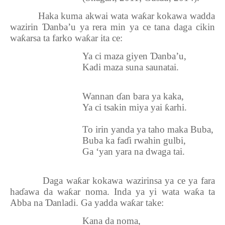
Haka kuma akwai wata wa
ƙ
ar kokawa wadda
wazirin
Ɗ
anba’u ya rera min ya ce tana daga cikin
wa
ƙ
arsa ta farko wa
ƙ
ar ita ce:
Ya ci maza giyen
Ɗ
anba’u,
Kadi maza suna saunatai.
Wannan
ɗ
an bara ya kaka,
Ya ci tsakin miya yai
ƙ
arhi.
To irin yanda ya taho maka Buba,
Buba ka fa
ɗ
i rwahin gulbi,
Ga ‘yan yara na dwaga tai.
Daga wa
ƙ
ar kokawa wazirinsa ya ce ya fara
ha
ɗ
awa da wa
ƙ
ar noma. Inda ya yi wata wa
ƙ
a ta
Abba na
Ɗ
anladi. Ga yadda wa
ƙ
ar take:
Kana da noma,