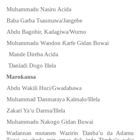
6.
Muhammadu Nasiru Acida
7.
Baba Garba Tsaumawa/Jangebe
8.
Abdu Bagobir, Kadagiwa/Wurno
9.
Muhammadu Wandon
Ƙ
arfe Gidan Buwai
10.
Mande Direba Acida
11.
Ɗ
anladi Dogo Illela
Maro
ƙ
ansa
1.
Abdu Wakili Huci/Gwadabawa
2.
Muhammad
Ɗ
anmaraya Kalmalo/Illela
3.
Zakari Ya’u Darma/Illela
4.
Muhammadu Nakogo Gidan Buwai
Wa
ɗ
annan mutanen Wazirin
Ɗ
anba’u da Adamu
Tozai su sheda min cewa duk inda
anba’u yake