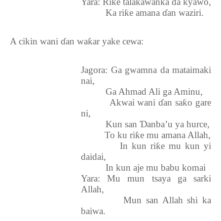
Yara: Ri
ƙ
e talakawanka da kyawo,
Ka ri
ƙ
e amana
ɗ
an waziri.
A cikin wani
ɗ
an wa
ƙ
ar yake cewa:
Jagora: Ga gwamna da mataimaki
nai,
Ga Ahmad Ali ga Aminu,
Akwai wani
ɗ
an sa
ƙ
o gare
ni,
Kun san
Ɗ
anba’u ya hurce,
To ku ri
ƙ
e mu amana Allah,
In kun ri
ƙ
e mu kun yi
daidai,
In kun aje mu babu komai
Yara: Mu mun tsaya ga sarki
Allah,
Mun san Allah shi ka
baiwa.