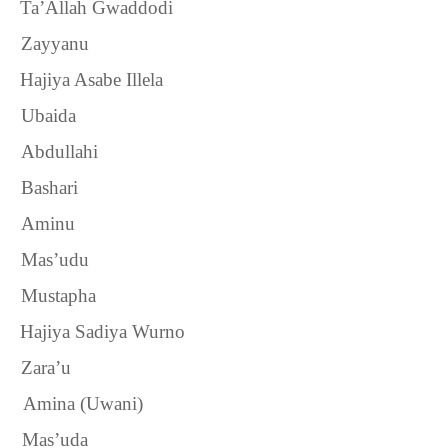
Ta’Allah Gwaddodi
2.
Zayyanu
Hajiya Asabe Illela
3.
Ubaida
4.
Abdullahi
5.
Bashari
6.
Aminu
7.
Mas’udu
8.
Mustapha
Hajiya Sadiya Wurno
9.
Zara’u
10.
Amina (Uwani)
11.
Mas’uda