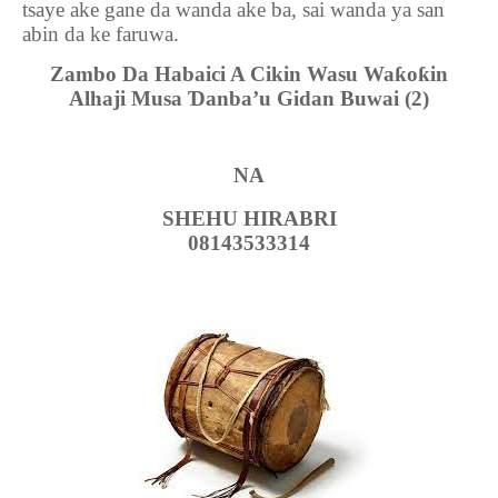
tsaye ake gane da wanda ake ba, sai wanda ya san
abin da ke faruwa.
Zambo Da Habaici A Cikin Wasu Wa
ƙ
o
ƙ
in
Alhaji Musa
Ɗ
anba’u Gidan Buwai
(2)
NA
SHEHU HIRABRI
0
8143533314