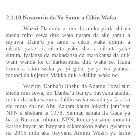
2.1.10 Nasarorin da Ya Samu a Cikin Wa
ƙ
a
Waziri
Ɗ
anba’u a hira da muka yi da shi ya
sheda mini cewa duk wata nasara da ake samu a
rayuwa
Ɗ
ana’u ya samu a cikin wa
ƙ
a domin a
cikinta yake ci, cikinta yake sha, a cikinta yake
sutura, iyalansa da maka
ɗ
ansa da maro
ƙ
ansa da duk
wani wanda ke ci
ƙ
ar
ƙ
ashinsa duk wa
ƙ
a ce. Haka
kuma a cikin wa
ƙ
a ya yi gida, ya yi wa yarana,
motoci da kujerun Makka duk a dalilin wa
ƙ
a ne.
Wazirin
Ɗ
anba’u Shehu da Adamu Tozai sun
sheda min cewa, ko
Ɗ
anba’u bai iya bayyana adadin
motar da suka samu a dalilin wa
ƙ
a wanda ya fara ba
shi mota shi ne Abu Zahara
ƙ
aura lokacin jam’iyar
NPN a shekara ta 1978. Sannan sanata Ila Gada ya
ba su Bus mai rubutun NPN, kuma ya samu mota ta
ƙ
arshe bayan an bayyana sakamakon za
ɓ
en gwamna
na 2015 inda aka bayyana Aminu Waziri ya lashe