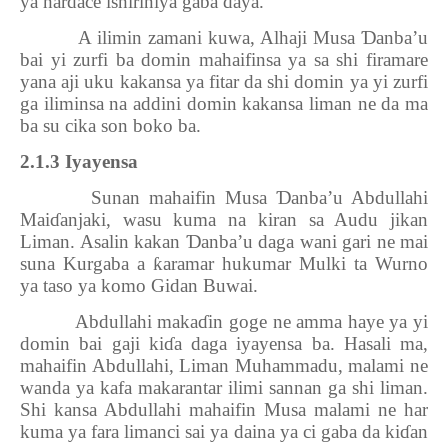
ya hardace ishiriniya gaba
ɗ
aya.
A ilimin zamani kuwa, Alhaji Musa
Ɗ
anba’u
bai yi zurfi ba domin mahaifinsa ya sa shi firamare
yana aji uku kakansa ya fitar da shi domin ya yi zurfi
ga iliminsa na addini domin kakansa liman ne da ma
ba su cika son boko ba.
2.1.3 Iyayensa
Sunan mahaifin Musa
Ɗ
anba’u Abdullahi
Mai
ɗ
anjaki, wasu kuma na kiran sa Audu jikan
Liman. Asalin kakan
Ɗ
anba’u daga wani gari ne mai
suna Kurgaba a
ƙ
aramar hukumar Mulki ta Wurno
ya taso ya komo Gidan Buwai.
Abdullahi maka
ɗ
in goge ne amma haye ya yi
domin bai gaji ki
ɗ
a daga iyayensa ba. Hasali ma,
mahaifin Abdullahi, Liman Muhammadu, malami ne
wanda ya kafa makarantar ilimi sannan ga shi liman.
Shi kansa Abdullahi mahaifin Musa malami ne har
kuma ya fara limanci sai ya daina ya ci gaba da ki
ɗ
an