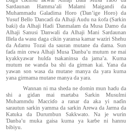
Sardaunan Hamma’ali Malami Maigandi da
Muhammadu Galadima Horo (
Ɗ
an’ige Horo) da
Yusuf Bello
Ɗ
anca
ɗ
i da Alhaji Audu na
ƙ
ofa (Sarkin
ba
ƙ
i) da Alhaji Hadi
Ɗ
anmalam da Musa Damo da
Alhaji Sanusi
Ɗ
anwali da Alhaji Mani Sardaunan
Illela da wasu daga cikin yaransa kamar waziri Shehu
da Adamu Tozai da sauran mutane da dama. Sun
fa
ɗ
a min cewa Alhaji Musa
Ɗ
anba’u mutum ne mai
kyakkyawar hul
ɗ
a tsakaninsa da jama’a. Kuma
mutum ne wanda ba shi da girman kai. Yana da
yawan son wasa da mutane manya da yara kuma
yana girmama mutane manya da yara.
Wannan ni ma sheda ne domin mun ha
ɗ
u da
shi a gidan mai martaba Sarkin Musulmi
Muhammdu Macci
ɗ
o a ranar da aka yi na
ɗ
in
sarautun sarkin yamma da sarkin Arewa da Jarma da
Katuka da Durumbun Sakkwato. Na je wurin
Ɗ
anba’u muka gaisa kuma ya kar
ɓ
e ni hannu
bibiyu.