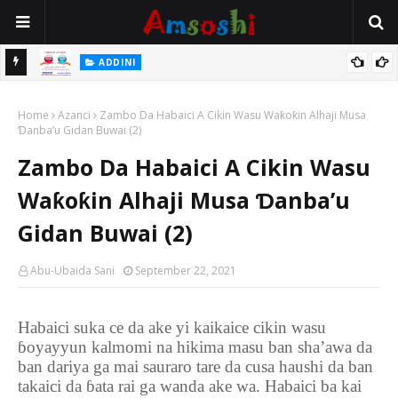
 Gudu
ADDINI
Na Yi Mafarki Ana Bikina, Kafin A Daura Aure Sai Na Farka
Home
Azanci
Zambo Da Habaici A Cikin Wasu Waƙoƙin Alhaji Musa
Ɗanba’u Gidan Buwai (2)
Zambo Da Habaici A Cikin Wasu
Waƙoƙin Alhaji Musa Ɗanba’u
Gidan Buwai (2)
Abu-Ubaida Sani
September 22, 2021
Habaici suka ce da ake yi kaikaice cikin wasu
ɓ
oyayyun kalmomi na hikima masu ban sha’awa da
ban dariya ga mai sauraro tare da cusa haushi da ban
takaici da
ɓ
ata rai ga wanda ake wa. Habaici ba kai