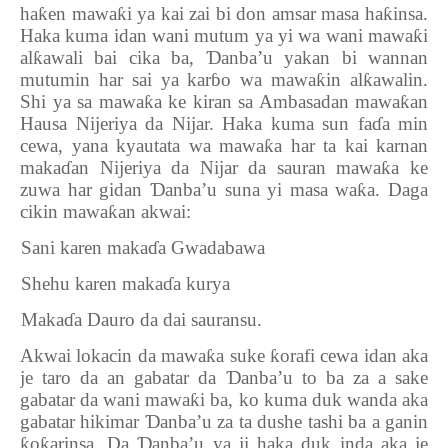
ha
ƙ
en mawa
ƙ
i ya kai zai bi don amsar masa ha
ƙ
insa.
Haka kuma idan wani mutum ya yi wa wani mawa
ƙ
i
al
ƙ
awali bai cika ba,
Ɗ
anba’u yakan bi wannan
mutumin har sai ya kar
ɓ
o wa mawa
ƙ
in al
ƙ
awalin.
Shi ya sa mawa
ƙ
a ke kiran sa Ambasadan mawa
ƙ
an
Hausa Nijeriya da Nijar. Haka kuma sun fa
ɗ
a min
cewa, yana kyautata wa mawa
ƙ
a har ta kai karnan
maka
ɗ
an Nijeriya da Nijar da sauran mawa
ƙ
a ke
zuwa har gidan
Ɗ
anba’u suna yi masa wa
ƙ
a. Daga
cikin mawa
ƙ
an akwai:
1.
Sani karen maka
ɗ
a Gwadabawa
2.
Shehu karen maka
ɗ
a kurya
3.
Maka
ɗ
a Dauro da dai sauransu.
Akwai lokacin da mawa
ƙ
a suke
ƙ
orafi cewa idan aka
je taro da an gabatar da
Ɗ
anba’u to ba za a sake
gabatar da wani mawa
ƙ
i ba, ko kuma duk wanda aka
gabatar hikimar
Ɗ
anba’u za ta dushe tashi ba a ganin
ƙ
o
ƙ
arinsa. Da
Ɗ
anba’u ya ji haka duk inda aka je