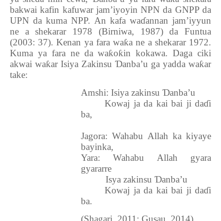
bakwai kafin kafuwar jam’iyoyin NPN da GNPP da
UPN da kuma NPP. An kafa wa
ɗ
annan jam’iyyun
ne a shekarar 1978 (Birniwa, 1987) da Funtua
(2003: 37). Kenan ya fara wa
ƙ
a ne a shekarar 1972.
Kuma ya fara ne da wa
ƙ
o
ƙ
in kokawa. Daga ciki
akwai wa
ƙ
ar Isiya Zakinsu
Ɗ
anba’u ga yadda wa
ƙ
ar
take:
Amshi: Isiya zakinsu
Ɗ
anba’u
Kowaj ja da kai bai ji da
ɗ
i
ba,
Jagora: Wahabu Allah ka kiyaye
bayinka,
Yara: Wahabu Allah gyara
gyararre
Isya zakinsu
Ɗ
anba’u
Kowaj ja da kai bai ji da
ɗ
i
ba.
(Shagari, 2011; Gusau, 2014).