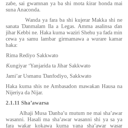
za
ɓ
e, sai gwamnan ya ba shi mota
ƙ
irar honda mai
suna Anaconda.
Wanda ya fara ba shi kujerar Makka shi ne
sanata
Ɗ
anmalam Ila a Legas. Amma asalinsa
ɗ
an
jihar Kebbi ne. Haka kuma waziri Shehu ya fa
ɗ
a min
cewa ya samu lambar girmamawa a wurare kamar
haka:
1.
Rima Rediyo Sakkwato
2.
Ƙ
ungiyar ‘Yanjarida ta Jihar Sakkwato
3.
Jami’ar Usmanu
Ɗ
anfodiyo, Sakkwato
Haka kuma shis ne Ambasadon mawa
ƙ
an Hausa na
Nijeriya da Nijar.
2.1.11 Sha’awarsa
Alhaji Musa
Ɗ
anba’u mutum ne mai sha’awar
wasanni. Hasali ma sha’awar wasanni shi ya sa ya
fara wa
ƙ
ar kokawa kuma yana sha’awar wasar