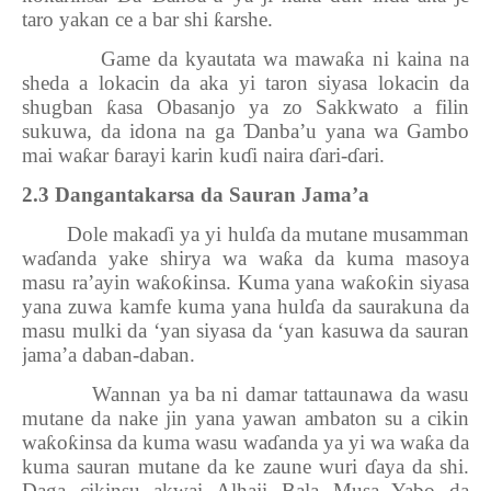
taro yakan ce a bar shi
ƙ
arshe.
Game da kyautata wa mawa
ƙ
a ni kaina na
sheda a lokacin da aka yi taron siyasa lokacin da
shugban
ƙ
asa Obasanjo ya zo Sakkwato a filin
sukuwa, da idona na ga
Ɗ
anba’u yana wa Gambo
mai wa
ƙ
ar
ɓ
arayi karin ku
ɗ
i naira
ɗ
ari-
ɗ
ari.
2.3 Dangantakarsa da Sauran Jama’a
Dole maka
ɗ
i ya yi hul
ɗ
a da mutane musamman
wa
ɗ
anda yake shirya wa wa
ƙ
a da kuma masoya
masu ra’ayin wa
ƙ
o
ƙ
insa. Kuma yana wa
ƙ
o
ƙ
in siyasa
yana zuwa kamfe kuma yana hul
ɗ
a da saurakuna da
masu mulki da ‘yan siyasa da ‘yan kasuwa da sauran
jama’a daban-daban.
Wannan ya ba ni damar tattaunawa da wasu
mutane da nake jin yana yawan ambaton su a cikin
wa
ƙ
o
ƙ
insa da kuma wasu wa
ɗ
anda ya yi wa wa
ƙ
a da
kuma sauran mutane da ke zaune wuri
ɗ
aya da shi.
Daga cikinsu akwai Alhaji Bala Musa Yabo da