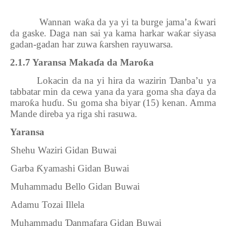
Wannan wa
ƙ
a da ya yi ta burge jama’a
ƙ
wari
da gaske. Daga nan sai ya kama harkar wa
ƙ
ar siyasa
gadan-gadan har zuwa
ƙ
arshen rayuwarsa.
2.1.7 Yaransa Maka
ɗ
a da Maro
ƙ
a
Lokacin da na yi hira da wazirin
Ɗ
anba’u ya
tabbatar min da cewa yana da yara goma sha
ɗ
aya da
maro
ƙ
a hu
ɗ
u. Su goma sha biyar (15) kenan. Amma
Mande direba ya riga shi rasuwa.
Yaransa
1.
Shehu Waziri Gidan Buwai
2.
Garba
Ƙ
yamashi Gidan Buwai
3.
Muhammadu Bello Gidan Buwai
4.
Adamu Tozai Illela
5.
Muhammadu
Ɗ
anmafara Gidan Buwai