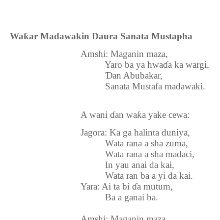
Wa
ƙ
ar Madawakin Daura Sanata Mustapha
Amshi: Maganin maza,
Yaro ba ya hwa
ɗ
a ka wargi,
Ɗ
an Abubakar,
Sanata Mustafa madawaki.
A wani
ɗ
an wa
ƙ
a yake cewa:
Jagora: Ka ga halinta duniya,
Wata rana a sha zuma,
Wata rana a sha ma
ɗ
aci,
In yau anai da kai,
Wata ran ba a yi da kai.
Yara: Ai ta bi
ɗ
a mutum,
Ba a ganai ba.
Amshi: Maganin maza,