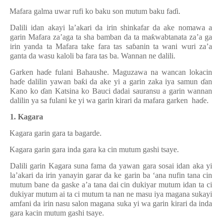
·
Mafara galma uwar rufi ko baku son mutum baku fa
ɗ
i.
Dalili idan akayi la’akari da irin shinkafar da ake nomawa a
garin Mafara za’aga ta sha bamban da ta ma
ƙ
wabtanata za’a ga
irin yanda ta Mafara take fara tas sa
ɓ
anin ta wani wuri za’a
ganta da wasu kaloli ba fara tas ba. Wannan ne dalili.
Garken ha
ɗ
e fulani Bahaushe. Maguzawa na wancan lokacin
ha
ɗ
e dalilin yawan ba
ƙ
i da ake yi a garin zaka iya samun
ɗ
an
Kano ko
ɗ
an Katsina ko Bauci dadai sauransu a garin wannan
dalilin ya sa fulani ke yi wa garin kirari da mafara garken
ha
ɗ
e.
1. Kagara
·
Kagara garin gara ta bagarde.
·
Kagara garin gara inda gara ka cin mutum gashi tsaye.
Dalili garin Kagara suna fama da yawan gara sosai idan aka yi
la’akari da irin yanayin garar da ke garin ba ‘ana nufin tana cin
mutum bane da gaske a’a tana dai cin dukiyar mutum idan ta ci
dukiyar mutum ai ta ci mutum ta nan ne masu iya magana sukayi
amfani da irin nasu salon magana suka yi wa garin kirari da inda
gara kacin mutum gashi tsaye.