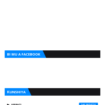
BI MU A FACEBOOK
ƘUNSHIYA
ABINCI
241