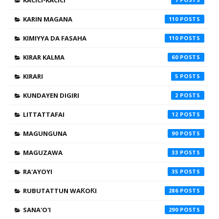
KACICI-KACICI
KARIN MAGANA
110
KIMIYYA DA FASAHA
110
KIRAR KALMA
60
KIRARI
5
KUNDAYEN DIGIRI
2
LITTATTAFAI
12
MAGUNGUNA
90
MAGUZAWA
33
RA'AYOYI
35
RUBUTATTUN WAƘOƘI
286
SANA'O'I
290