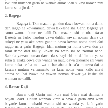
lokuttan mutanen garin na wahala amma idan sukayi noman rani
kuma suna jin da
ɗ
i.
2. Bagega
Bagega ta
Ɗ
an mazuru gandun dawa kowan noma dame
ɗ
ari raggo na kowammutu dawa takkashe shi. Garin Bagega ya
samu wannan kirari ne dalili
Ɗ
an mazuru shi ne uban
ƙ
asar
Bagega na farko gandun dawa dalilin yawan noman dawa da
sukeyi ne yasa ake cewa gandun dawa kowan noma dami
ɗ
ari
raggo na a garin Bagega. Idan mutum ya noma dawa don ya
sami dame
ɗ
ari bai yi
ƙ
o
ƙ
ari ba wato shi ba zarumi bane.
Saboda yawan noman dawa da sukayi shi ne dalilin da ya sa
suka ta’alla
ƙ
a cewa duk wanda ya mutu dawa takkashe shi wasu
kuma suka ce ba mutuwa ta har abada ba a’a mutuwa dai ta
kasawa mutum ya zamanto ya kasa noma yana kallo anayi
amma shi bai iyawa na yawan noman dawar ya kashe shi
wannan ne dalili.
3. Bawar Daji
Bawar daji Garin mai kura mai Giwa mai damisa a
bayan
ɗ
aki. Dalilin wannan kirari a baya a garin anyi wani
bagarde kuma maharbi wanda shi ne wanda ya kafa garin