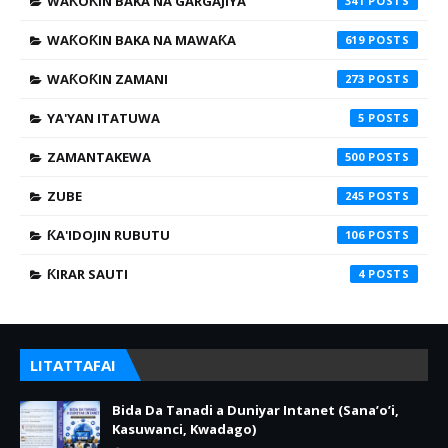
WAƘOƘIN BAKA NA GARGAJIYA
341
WAƘOƘIN BAKA NA MAWAƘA
619
WAƘOƘIN ZAMANI
273
YA'YAN ITATUWA
5
ZAMANTAKEWA
500
ZUBE
245
ƘA'IDOJIN RUBUTU
106
ƘIRAR SAUTI
4
LITATTAFAI
Bida Da Tanadi a Duniyar Intanet (Sana’o’i,
Kasuwanci, Kwadago)