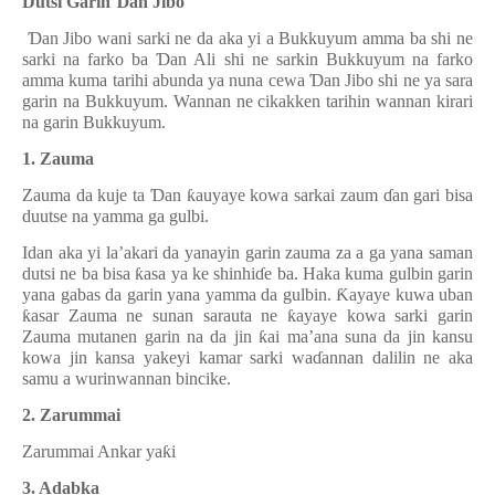
Dutsi Garin
Ɗ
an Jibo
Ɗ
an Jibo wani sarki ne da aka yi a Bukkuyum amma ba shi ne
sarki na farko ba
Ɗ
an Ali shi ne sarkin Bukkuyum na farko
amma kuma tarihi abunda ya nuna cewa
Ɗ
an Jibo shi ne ya sara
garin na Bukkuyum. Wannan ne cikakken tarihin wannan kirari
na garin Bukkuyum.
1. Zauma
Zauma da kuje ta
Ɗ
an
ƙ
auyaye kowa sarkai zaum
ɗ
an gari bisa
duutse na yamma ga gulbi.
Idan aka yi la’akari da yanayin garin zauma za a ga yana saman
dutsi ne ba bisa
ƙ
asa ya ke shinhi
ɗ
e ba. Haka kuma gulbin garin
yana gabas da garin yana yamma da gulbin.
Ƙ
ayaye kuwa uban
ƙ
asar Zauma ne sunan sarauta ne
ƙ
ayaye kowa sarki garin
Zauma mutanen garin na da jin
ƙ
ai ma’ana suna da jin kansu
kowa jin kansa yakeyi kamar sarki wa
ɗ
annan dalilin ne aka
samu a wurinwannan bincike.
2. Zarummai
Zarummai Ankar ya
ƙ
i
3. Adabka