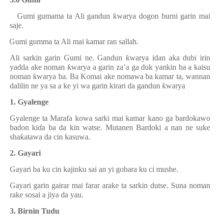
·
Gumi gumama ta Ali gandun
ƙ
warya dogon burni garin mai
saje.
·
Gumi gumma ta Ali mai kamar ran sallah.
Ali sarkin garin Gumi ne. Gandun
ƙ
warya idan aka dubi irin
yadda ake noman
ƙ
warya a garin za’a ga duk yankin ba a kaisu
noman
ƙ
warya ba. Ba Komai ake nomawa ba kamar ta, wannan
dalilin ne ya sa a ke yi wa garin kirari da gandun
ƙ
warya
1. Gyalenge
Gyalenge ta Marafa kowa sarki mai kamar kano ga bardokawo
badon ki
ɗ
a ba da kin watse. Mutanen Bardoki a nan ne suke
sha
ƙ
atawa da cin kasuwa.
2. Gayari
Gayari ba ku cin kajinku sai an yi gobara ku ci mushe.
Gayari garin gairar mai farar arake ta sarkin dutse. Suna noman
rake sosai a jiya da yau.
3. Birnin Tudu