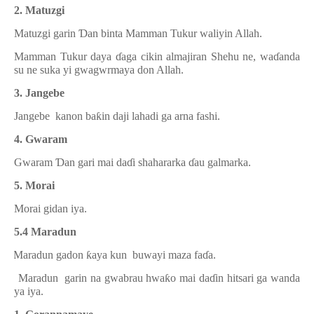
2. Matuzgi
Matuzgi garin
Ɗ
an binta Mamman Tukur waliyin Allah.
Mamman Tukur daya
ɗ
aga cikin almajiran Shehu ne, wa
ɗ
anda
su ne suka yi gwagwrmaya don Allah.
3. Jangebe
Jangebe
kanon ba
ƙ
in daji lahadi ga arna fashi.
4. Gwaram
Gwaram
Ɗ
an gari mai da
ɗ
i shahararka
ɗ
au galmarka.
5. Morai
Morai gidan iya.
5.4 Maradun
·
Maradun gadon
ƙ
aya kun
buwayi maza fa
ɗ
a.
·
Maradun
garin na gwabrau hwa
ƙ
o mai da
ɗ
in hitsari ga wanda
ya iya.