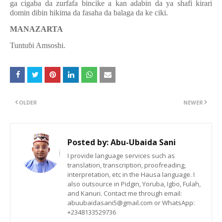
ga cigaba da zurfafa bincike a kan adabin da ya shafi kirari
domin dibin hikima da fasaha da balaga da ke ciki.
MANAZARTA
Tuntu
ɓ
i Amsoshi.
OLDER
NEWER
Posted by:
Abu-Ubaida Sani
I provide language services such as
translation, transcription, proofreading,
interpretation, etc in the Hausa language. I
also outsource in Pidgin, Yoruba, Igbo, Fulah,
and Kanuri. Contact me through email:
abuubaidasani5@gmail.com or WhatsApp:
+2348133529736