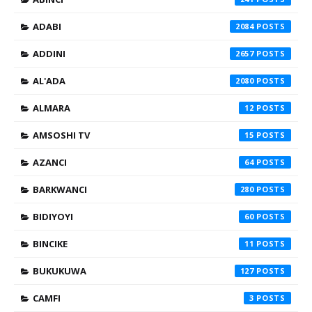
ADABI
2084
ADDINI
2657
AL'ADA
2080
ALMARA
12
AMSOSHI TV
15
AZANCI
64
BARKWANCI
280
BIDIYOYI
60
BINCIKE
11
BUKUKUWA
127
CAMFI
3