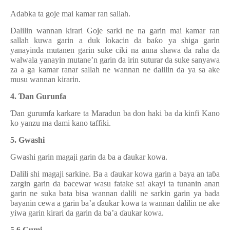
Adabka ta goje mai kamar ran sallah.
Dalilin wannan kirari Goje sarki ne na garin mai kamar ran
sallah kuwa garin a duk lokacin da ba
ƙ
o ya shiga garin
yanayinda mutanen garin suke ciki na anna shawa da raha da
walwala yanayin mutane’n garin da irin suturar da suke sanyawa
za a ga kamar ranar sallah ne wannan ne dalilin da ya sa ake
musu wannan kirarin.
4.
Ɗ
an Gurunfa
Ɗ
an gurumfa karkare ta Maradun ba don haki ba da kinfi Kano
ko yanzu ma dami kano taffiki.
5. Gwashi
Gwashi garin magaji garin da ba a
ɗ
aukar kowa.
Dalili shi magaji sarkine. Ba a
ɗ
aukar kowa garin a baya an ta
ɓ
a
zargin garin da
ɓ
acewar wasu fatake sai akayi ta tunanin anan
garin ne suka bata bisa wannan dalili ne sarkin garin ya bada
bayanin cewa a garin ba’a
ɗ
aukar kowa ta wannan dalilin ne ake
yiwa garin kirari da garin da ba’a
ɗ
aukar kowa.
5.6 Gumi