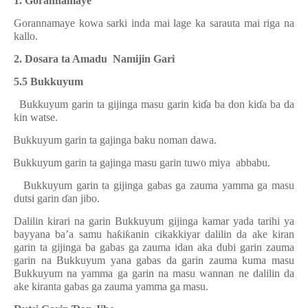
1. Gorannamaye
Gorannamaye kowa sarki inda mai lage ka sarauta mai riga na
kallo.
2. Dosara ta Amadu
Namijin Gari
5.5 Bukkuyum
·
Bukkuyum garin ta gijinga masu garin ki
ɗ
a ba don ki
ɗ
a ba da
kin watse.
·
Bukkuyum garin ta gajinga baku noman dawa.
·
Bukkuyum garin ta gajinga masu garin tuwo miya
abbabu.
·
Bukkuyum garin ta gijinga gabas ga zauma yamma ga masu
dutsi garin
ɗ
an jibo.
Dalilin kirari na garin Bukkuyum gijinga kamar yada tarihi ya
bayyana ba’a samu ha
ƙ
i
ƙ
anin cikakkiyar dalilin da ake kiran
garin ta gijinga ba gabas ga zauma idan aka dubi garin zauma
garin na Bukkuyum yana gabas da garin zauma kuma masu
Bukkuyum na yamma ga garin na masu wannan ne dalilin da
ake kiranta gabas ga zauma yamma ga masu.