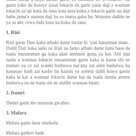
garin yake da kuraye sosai lokacin da garin yana daji a wannan
lokacin za’aji kura da rana kata tana kuka a lokacin garin na daji
babu jama’a namun daji ba su matsa gaba ba. Wanann dalilin ne
ya sa ake cewa inda kura ka kuka da rana.
1. Rini
Rini garin
Ɗ
an kaka arhaki dame tsadar ki ‘yan
ƙ
anannan mata .
Dalili
Ɗ
an kaka sarki ne Rini na farko arhaki dame hatsi basu da
tsada musamman ga kaka idan amfanin gona ya kai. Abi mai
tsada a wannan lokacin musamman garin kaka ta kama shi ne
mutum ya ce zai wanki budurwa ma’ana zai armi budurwa ba
kananan ku
ɗ
i zai kashe ba kamin ya armeta dalili kuwa ganin
kaka ta kai a wannan lokacin dame bai da tsada amma armen
budurwa na da tsada shi ne dalilin wannan kirari.
2. Damri
Damri garin ibo marayar gwabro.
3. Mafara
·
Mafara garin farar shinkafa.
·
Mafara garken ha
ɗ
e.