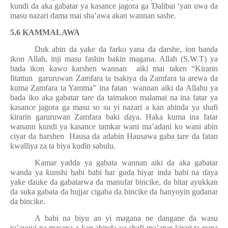
kundi da aka gabatar ya kasance jagora ga
Ɗ
alibai ‘yan uwa da
masu nazari dama mai sha’awa akan wannan sashe.
5.6 KAMMALAWA
Duk abin da yake da farko yana da
ɗ
arshe, ion banda
ikon Allah, inji masu fashin ba
ƙ
in magana. Allah (S.W.T) ya
bada ikon kawo
ƙ
arshen wannan
aiki mai taken “Kirarin
fitattun
garuruwan Zamfara ta tsakiya da Zamfara ta arewa da
kuma Zamfara ta Yamma” ina fatan
wannan aiki da Allahu ya
bada iko aka gabatar tare da taimakon malamai na ina fatar ya
kasance jagora ga masu so su yi nazari a kan abinda ya shafi
kirarin garuruwan Zamfara baki
ɗ
aya. Haka kuma ina fatar
wanann kundi ya kasance tamkar wani ma’adani ko wani abin
ciyar da harshen
Hausa da adabin Hausawa gaba tare da fatan
kwalliya za ta biya ku
ɗ
in sabulu.
Kamar yadda ya gabata wannan aiki da aka gabatar
wanda ya
ƙ
unshi babi babi har guda biyar inda babi na
ɗ
aya
yake
ɗ
auke da gabatarwa da manufar bincike, da bitar ayukkan
da suka gabata da hujjar cigaba da bincike da hanyoyin gudanar
da bincike.
A babi na biyu an yi magana ne dangane da wasu
ra’ayoyi na masana a kan abinda ya shafi ma’anar kirari ta nuna