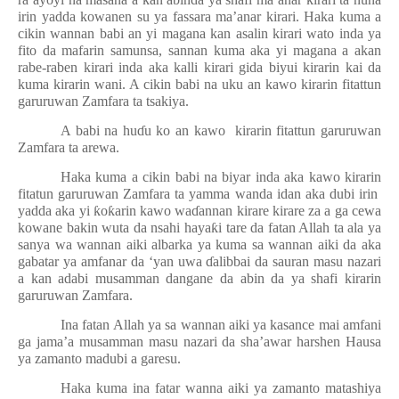
irin yadda kowanen su ya fassara ma’anar kirari. Haka kuma a
cikin wannan babi an yi magana kan asalin kirari wato inda ya
fito da mafarin samunsa, sannan kuma aka yi magana a akan
rabe-raben kirari inda aka kalli kirari gida biyui kirarin kai da
kuma kirarin wani. A cikin babi na uku an kawo kirarin fitattun
garuruwan Zamfara ta tsakiya.
A babi na hu
ɗ
u ko an kawo
kirarin fitattun garuruwan
Zamfara ta arewa.
Haka kuma a cikin babi na biyar inda aka kawo kirarin
fitatun garuruwan Zamfara ta yamma wanda idan aka dubi irin
yadda aka yi
ƙ
o
ƙ
arin kawo wa
ɗ
annan kirare kirare za a ga cewa
kowane bakin wuta da nsahi haya
ƙ
i tare da fatan Allah ta ala ya
sanya wa wannan aiki albarka ya kuma sa wannan aiki da aka
gabatar ya amfanar da ‘yan uwa
ɗ
alibbai da sauran masu nazari
a kan adabi musamman dangane da abin da ya shafi kirarin
garuruwan Zamfara.
Ina fatan Allah ya sa wannan aiki ya kasance mai amfani
ga jama’a musamman masu nazari da sha’awar harshen Hausa
ya zamanto madubi a garesu.
Haka kuma ina fatar wanna aiki ya zamanto matashiya