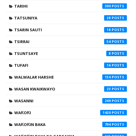
TARIHI
390
TATSUNIYA
28
TSARIN SAUTI
18
TSIRRAI
54
TSUNTSAYE
8
TUFAFI
16
WALWALAR HARSHE
134
WASAN KWAIKWAYO
23
WASANNI
249
WAƘOƘI
1420
WAƘOƘIN BAKA
794