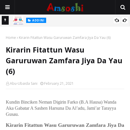
 Gudu
ADDINI
Na Yi Mafarki Ana Bikina, Kafin A Daura Aure Sai Na Farka
Home
Kirarin Fitattun Wasu Garuruwan Zamfara Jiya Da Yau (6)
Kirarin Fitattun Wasu
Garuruwan Zamfara Jiya Da Yau
(6)
Abu-Ubaida Sani
February 21, 2021
Kundin Binciken Neman Digirin Farko (B.A Hausa) Wanda
Aka Gabatar A Sashen Harsuna Da Al’adu, Jami’ar Tarayya
Gusau.
Kirarin Fitattun Wasu Garuruwan Zamfara Jiya Da