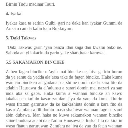
Birnin Tudu madinar Tauri.
4. Iyaka
Iyakar
ƙ
asa ta sarkin Gulbi, gari ne dake kan iyakar Gummi da
Anka a can da kafin kafa Bukkuyum.
5.
Ɗ
aki Takwas
Ɗ
aki Takwas garin ‘yan banza idan kaga
ɗ
an
ƙ
warai ba
ƙ
o ne.
Saboda an yi lokacin da garin yake sharkiratar karuwai.
5.5 SAKAMAKON BINCIKE
Za
ɓ
en fagen bincike ra’ayin mai bincike ne, bisa ga irin horon
da ya samu da yadda ala’arsa take da fagen bincike. Haka kuma
wannan binciken an gudanar da shi ne domin da
ɗ
a
ƙ
ara fito da
adabin Hausawa da al’adunsu a sarari domin mai nazari ya san
inda aka sa gaba. Haka kuma a wannan bincike an kawo
ta
ƙ
aitaccen tarihin
ƙ
asar zamfara jiya da yau, da kuma kirarin
wasu fitattun garurusw da ke
ƙ
ar
ƙ
ashinta domin a
ƙ
ara fito da
ƙ
asar Zamfara a fili domin masu sha’awar wannan fage su sami
abin dubawa. Idan haka ne kuwa sakamakon wannan bincike
shine bun
ƙ
asa adabi da al’adun Hausawa ta fuskar fito da kirarin
wasu fitatun garuruwan Zamfara na jiya da yau da fatan wannan