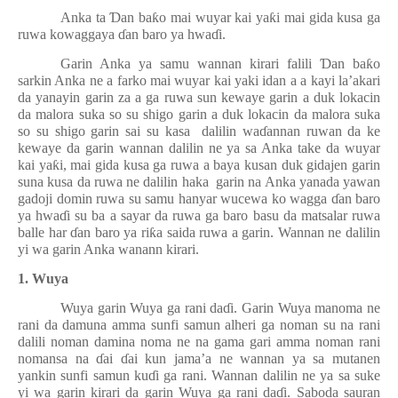
Anka ta
Ɗ
an ba
ƙ
o mai wuyar kai ya
ƙ
i mai gida kusa ga
ruwa kowaggaya
ɗ
an baro ya hwa
ɗ
i.
Garin Anka ya samu wannan kirari falili
Ɗ
an ba
ƙ
o
sarkin Anka ne a farko mai wuyar kai yaki idan a a kayi la’akari
da yanayin garin za a ga ruwa sun kewaye garin a duk lokacin
da malora suka so su shigo garin a duk lokacin da malora suka
so su shigo garin sai su kasa
dalilin wa
ɗ
annan ruwan da ke
kewaye da garin wannan dalilin ne ya sa Anka take da wuyar
kai ya
ƙ
i, mai gida kusa ga ruwa a baya kusan duk gidajen garin
suna kusa da ruwa ne dalilin haka
garin na Anka yanada yawan
gadoji domin ruwa su samu hanyar wucewa ko wagga
ɗ
an baro
ya hwa
ɗ
i su ba a sayar da ruwa ga baro basu da matsalar ruwa
balle har
ɗ
an baro ya ri
ƙ
a saida ruwa a garin. Wannan ne dalilin
yi wa garin Anka wanann kirari.
1. Wuya
Wuya garin Wuya ga rani da
ɗ
i. Garin Wuya manoma ne
rani da damuna amma sunfi samun alheri ga noman su na rani
dalili noman damina noma ne na gama gari amma noman rani
nomansa na
ɗ
ai
ɗ
ai kun jama’a ne wannan ya sa mutanen
yankin sunfi samun ku
ɗ
i ga rani. Wannan dalilin ne ya sa suke
yi wa garin kirari da garin Wuya ga rani da
ɗ
i. Saboda sauran