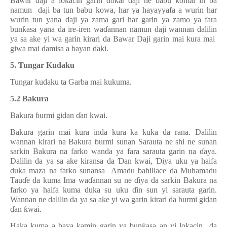
Bawar daji a lokacin garin dokar daji ne babu komai in ba
namun
daji ba tun babu kowa, har ya hayayyafa a wurin har
wurin tun yana daji ya zama gari har garin ya zamo ya fara
bun
ƙ
asa yana da ire-iren wa
ɗ
annan namun daji wannan dalilin
ya sa ake yi wa garin kirari da Bawar Daji garin mai kura mai
giwa mai damisa a bayan
ɗ
aki.
5. Tungar Kudaku
Tungar kudaku ta Garba mai kukuma.
5.2 Bakura
Bakura
ɓ
urmi gidan
ɗ
an kwai.
Bakura garin mai kura inda kura ka kuka da rana. Dalilin
wannan kirari na Bakura
ɓ
urmi sunan Sarauta ne shi ne sunan
sarkin Bakura na farko wanda ya fara sarauta garin na
ɗ
aya.
Dalilin da ya sa ake kiransa da
Ɗ
an kwai,
Ɗ
iya uku ya haifa
duka maza na farko sunansa
Amadu bahillace da Muhamadu
Tau
ɗ
e da kuma Ima wa
ɗ
annan su ne
ɗ
iya da sarkin Bakura na
farko ya haifa kuma duka su uku
ɗ
in sun yi sarauta garin.
Wannan ne dalilin da ya sa ake yi wa garin kirari da burmi gidan
ɗ
an
ƙ
wai.
Haka kuma a baya kamin garin ya bun
ƙ
asa an yi lokacin
da