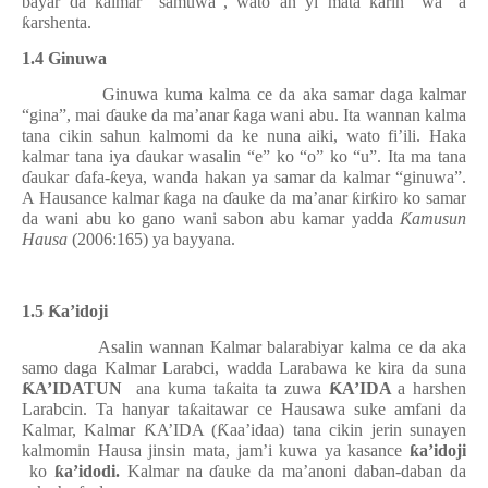
bayar da kalmar “samuwa”, wato an yi mata
ƙ
arin “wa” a
ƙ
arshenta.
1.4 Ginuwa
Ginuwa kuma kalma ce da aka samar daga kalmar
“gina”, mai
ɗ
auke da ma’anar
ƙ
aga wani abu. Ita wannan kalma
tana cikin sahun kalmomi da ke nuna aiki, wato fi’ili. Haka
kalmar tana iya
ɗ
aukar wasalin “e” ko “o” ko “u”. Ita ma tana
ɗ
aukar
ɗ
afa-
ƙ
eya, wanda hakan ya samar da kalmar “ginuwa”.
A Hausance kalmar
ƙ
aga na
ɗ
auke da ma’anar
ƙ
ir
ƙ
iro ko samar
da wani abu ko gano wani sabon abu kamar yadda
Ƙ
amusun
Hausa
(200
6:165
) ya bayyana.
1.5
Ƙ
a’idoji
Asalin wannan Kalmar balarabiyar kalma ce da aka
samo daga Kalmar Larabci, wadda Larabawa ke kira da suna
Ƙ
A’IDATUN
ana kuma ta
ƙ
aita ta zuwa
Ƙ
A’IDA
a harshen
Larabcin. Ta hanyar ta
ƙ
aitawar ce Hausawa suke amfani da
Kalmar, Kalmar
Ƙ
A’IDA (
Ƙ
aa’idaa) tana cikin jerin sunayen
kalmomin Hausa jinsin mata, jam’i kuwa ya kasance
ƙ
a’idoji
ko
ƙ
a’idodi.
Kalmar na
ɗ
auke da ma’anoni daban-daban da