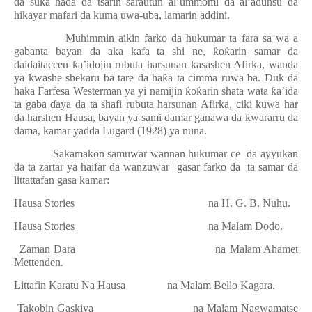
da suka ha
ɗ
a da tsarin sarautun al’ummomi da al’adunsu da
hikayar mafari da kuma uwa-uba, lamarin addini.
Muhimmin aikin farko da hukumar ta fara sa wa a
gabanta bayan da aka kafa ta shi ne,
ƙ
o
ƙ
arin samar da
daidaitaccen
ƙ
a’idojin rubuta harsunan
ƙ
asashen Afirka, wanda
ya kwashe shekaru ba tare da ha
ƙ
a ta cimma ruwa ba. Duk da
haka Farfesa Westerman ya yi namijin
ƙ
o
ƙ
arin shata wata
ƙ
a’ida
ta gaba
ɗ
aya da ta shafi rubuta harsunan Afirka, ciki kuwa har
da harshen Hausa, bayan ya sami damar ganawa da
ƙ
wararru da
dama, kamar yadda Lugard (1928) ya nuna.
Sakamakon samuwar wannan hukumar ce
da ayyukan
da ta zartar ya haifar da wanzuwar
gasar farko da
ta samar da
littattafan gasa kamar:
1.
Hausa Stories
na H. G. B. Nuhu.
2.
Hausa Stories
na Malam Dodo.
3.
Zaman Dara
na Malam Ahamet
Mettenden.
4.
Littafin Karatu Na Hausa
na Malam Bello Kagara.
5.
Takobin Gaskiya
na Malam Nagwamatse