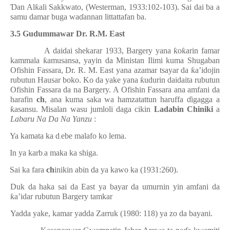
Ɗ
an Al
ƙ
ali Sakkwato, (Westerman, 1933:102-103). Sai dai ba a
samu damar buga wa
ɗ
annan littattafan ba.
3.5 Gudummawar Dr. R.M. East
A daidai shekarar 1933, Bargery yana
ƙ
o
ƙ
arin famar
kammala
ƙ
amusansa, yayin da Ministan Ilimi kuma Shugaban
Ofishin Fassara, Dr. R. M. East yana azamar tsayar da
ƙ
a’idojin
rubutun Hausar boko. Ko da yake yana
ƙ
udurin daidaita rubutun
Ofishin Fassara da na Bargery. A Ofishin Fassara ana amfani da
harafin
ch
, ana kuma saka wa hamzatattun haruffa
ɗ
igagga a
ƙ
asansu. Misalan wasu jumloli daga cikin
Ladabin Chiniki
a
Labaru Na Da Na Yanzu
:
·
Ya kamata ka d
ebe malafo ko lema.
.
·
In ya karb
a maka ka shiga.
.
·
Sai ka fara
ch
inikin abin da ya kawo ka (1931:260).
Duk da haka sai da East ya bayar da umurnin yin amfani da
ƙ
a’idar rubutun Bargery tamkar
Yadda yake, kamar yadda Zarruk (1980: 118) ya zo da bayani.