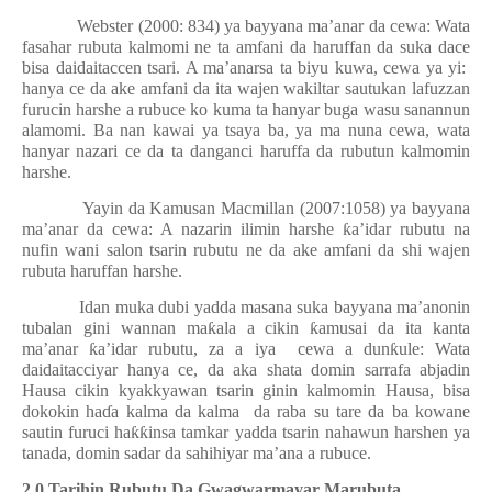
Webster (2000: 834) ya bayyana ma’anar da cewa: Wata
fasahar rubuta kalmomi ne ta amfani da haruffan da suka dace
bisa daidaitaccen tsari. A ma’anarsa ta biyu kuwa, cewa ya yi:
hanya ce da ake amfani da ita wajen wakiltar sautukan lafuzzan
furucin harshe a rubuce ko kuma ta hanyar buga wasu sanannun
alamomi. Ba nan kawai ya tsaya ba, ya ma nuna cewa, wata
hanyar nazari ce da ta danganci haruffa da rubutun kalmomin
harshe.
Yayin da Kamusan Macmillan (2007:1058) ya bayyana
ma’anar da cewa: A nazarin ilimin harshe
ƙ
a’idar rubutu na
nufin wani salon tsarin rubutu ne da ake amfani da shi wajen
rubuta haruffan harshe.
Idan muka dubi yadda masana suka bayyana ma’anonin
tubalan gini wannan ma
ƙ
ala a cikin
ƙ
amusai da ita kanta
ma’anar
ƙ
a’idar rubutu, za a iya
cewa a dun
ƙ
ule: Wata
daidaitacciyar hanya ce, da aka shata domin sarrafa abjadin
Hausa cikin kyakkyawan tsarin ginin kalmomin Hausa, bisa
dokokin ha
ɗ
a kalma da kalma
da raba su tare da ba kowane
sautin furuci ha
ƙƙ
insa tamkar yadda tsarin nahawun harshen ya
tanada, domin sadar da sahihiyar ma’ana a rubuce.
2.0 Tarihin Rubutu Da Gwagwarmayar Marubuta