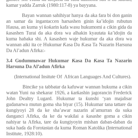
kamar yadda Zarruk (1980:117-8) ya bayyana.
Bayan wannan sahihiyar hanya da aka fara bi don ganin
an samar da ingantaccen harsashen ginin
ƙ
a’idojin rubutun
Hausa, an kuma yi
ƙ
o
ƙ
arin kafa wasu hukumomi a cikin gida da
ƙ
asashen Turai da aka
ɗ
ora wa alhakin kyautata
ƙ
a’idojin da
kuma ha
ɓ
aka shi. A
ƙ
asashen waje hukumar da aka
ɗ
ora wa
wannan aiki ita ce Hukumar
Ƙ
asa Da
Ƙ
asa Ta Nazarin Harsuna
Da Al’adun Afirka:-
3.4 Gudummawar Hukumar
Ƙ
asa Da
Ƙ
asa Ta Nazarin
Harsuna Da Al’adun Afirka
(International Insitute Of
African Languages And Cultures).
Bincike ya tabbatar da kafuwar wannan hukuma a cikin
watan Yuni na shekarar 1926, a
ƙ
ar
ƙ
ashin jagorancin Frederick
John Dealtry Lugard. Hukumar ta
ƙ
unshi ‘yan majalisar
gudanarwa mutun goma sha biyar (15). Hukumar tana tattare da
ƙ
ungiyoyi 28 da ke sha’awar nazarin al’amurran da suka
danganci Afirka, da ke da wakilai a
ƙ
asashe goma a cikin
nahiyar ta Afirka, tare da
ƙ
ungiyoyin mishan daban-daban da
suka ha
ɗ
a da Forotastan da kuma Roman Katolika (International
Institute, 1928:10).