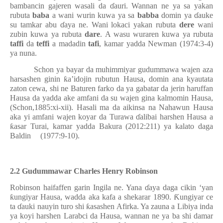
bambancin gajeren wasali da
ɗ
auri. Wannan ne ya sa yakan
rubuta
baba
a wani wurin kuwa ya sa
babba
domin ya
ɗ
auke
su tamkar abu
ɗ
aya ne. Wani lokaci yakan rubuta
dere
wani
zubin kuwa ya rubuta
dare
. A wasu wuraren kuwa ya rubuta
taffi
da
teffi
a madadin
tafi
, kamar yadda Newman (1974:3-4)
ya nuna.
Schon ya bayar da muhimmiyar gudummawa wajen aza
harsashen ginin
ƙ
a’idojin rubutun Hausa, domin ana kyautata
zaton cewa, shi ne Baturen farko da ya gabatar da jerin haruffan
Hausa da yadda ake amfani da su wajen gina kalmomin Hausa,
(Schon,1885:xi-xii). Hasali ma da aikinsa na Nahawun Hausa
aka yi amfani wajen koyar da Turawa
ɗ
alibai harshen Hausa a
ƙ
asar Turai, kamar yadda Bakura (2012:211) ya kalato daga
Baldin (1977:9-10).
2.2 Gudummawar Charles Henry Robinson
Robinson haifaffen garin Ingila ne. Yana
ɗ
aya daga cikin ‘yan
ƙ
ungiyar Hausa, wadda aka kafa a shekarar 1890.
Ƙ
ungiyar ce
ta
ɗ
auki nauyin turo shi
ƙ
asashen Afirka. Ya zauna a Libiya inda
ya koyi harshen Larabci da Hausa, wannan ne ya ba shi damar