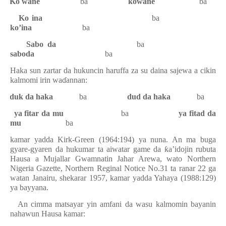
·
Ko wane
ba
kowane
ba
·
Ko ina
ba
ko’ina
ba
·
Sabo da
ba
saboda
ba
Haka sun zartar da hukuncin haruffa za su daina sajewa a cikin
kalmomi irin wa
ɗ
annan:
·
duk da haka
ba
dud da haka
ba
·
ya fitar da mu
ba
ya fitad da
mu
ba
kamar yadda Kirk-Green (1964:194) ya nuna. An ma buga
gyare-gyaren da hukumar ta aiwatar game da
ƙ
a’idojin rubuta
Hausa a Mujallar Gwamnatin Jahar Arewa, wato Northern
Nigeria Gazette, Northern Reginal Notice No.31 ta ranar 22 ga
watan Janairu, shekarar 1957, kamar yadda Yahaya (1988:129)
ya bayyana.
2.
An cimma matsayar yin amfani da wasu kalmomin bayanin
nahawun Hausa kamar: