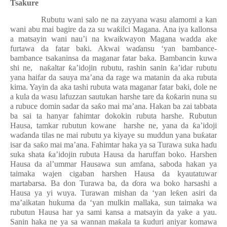
Tsakure
Rubutu wani salo ne na zayyana wasu alamomi a kan
wani abu mai bagire da za su wa
ƙ
ilci Magana. Ana iya kallonsa
a matsayin wani nau’i na kwaikwayon Magana wadda ake
furtawa da fatar baki. Akwai wa
ɗ
ansu ‘yan bambance-
bambance tsakaninsa da maganar fatar baka. Bambancin kuwa
shi ne,
na
ƙ
altar
ƙ
a’idojin rubutu, rashin sanin
ƙ
a’idar rubutu
yana haifar da sauya ma’ana da rage wa matanin da aka rubuta
kima. Yayin da aka tashi rubuta wata maganar fatar baki, dole ne
a kula da wasu lafuzzan sautukan harshe tare da
ƙ
o
ƙ
arin nuna su
a rubuce domin sadar da sa
ƙ
o mai ma’ana. Hakan ba zai tabbata
ba sai ta hanyar fahimtar dokokin rubuta harshe. Rubutun
Hausa, tamkar rubutun kowane
harshe ne, yana da
ƙ
a’idoji
wa
ɗ
anda tilas ne mai rubutu ya kiyaye su muddun yana bu
ƙ
atar
isar da sa
ƙ
o mai ma’ana. Fahimtar haka ya sa Turawa suka ha
ɗ
u
suka shata
ƙ
a’idojin rubuta Hausa da haruffan boko. Harshen
Hausa da al’ummar Hausawa sun amfana, saboda hakan ya
taimaka wajen cigaban harshen Hausa da kyautatuwar
martabarsa. Ba don Turawa ba, da
ɗ
ora wa boko harsashi a
Hausa ya yi wuya. Turawan mishan da ‘yan le
ƙ
en asiri da
ma’aikatan hukuma da ‘yan mulkin mallaka, sun taimaka wa
rubutun Hausa har ya sami kansa a matsayin da yake a yau.
Sanin haka ne ya sa wannan ma
ƙ
ala ta
ƙ
uduri aniyar komawa