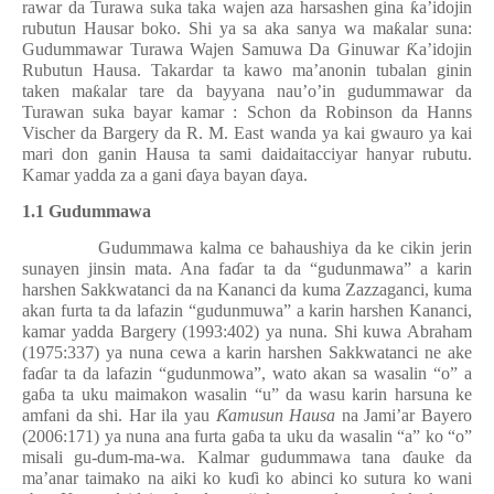
rawar da Turawa suka taka wajen aza harsashen gina
ƙ
a’idojin
rubutun Hausar boko. Shi ya sa aka sanya wa ma
ƙ
alar suna:
Gudummawar Turawa Wajen Samuwa Da Ginuwar
Ƙ
a’idojin
Rubutun Hausa. Takardar ta kawo ma’anonin tubalan ginin
taken ma
ƙ
alar tare da bayyana nau’o’in gudummawar da
Turawan suka bayar kamar : Schon da Robinson da Hanns
Vischer da Bargery da R. M. East wanda ya kai gwauro ya kai
mari don ganin Hausa ta sami daidaitacciyar hanyar rubutu.
Kamar yadda za a gani
ɗ
aya bayan
ɗ
aya.
1.1 Gudummawa
Gudummawa kalma ce bahaushiya da ke cikin jerin
sunayen jinsin mata. Ana fa
ɗ
ar ta da “gudunmawa” a karin
harshen Sakkwatanci da na Kananci da kuma Zazzaganci, kuma
akan furta ta da lafazin “gudunmuwa” a karin harshen Kananci,
kamar yadda Bargery (1993
:402
) ya nuna. Shi kuwa Abraham
(1975
:337
) ya nuna cewa a karin harshen Sakkwatanci ne ake
fa
ɗ
ar ta da lafazin “gudunmowa”, wato akan sa wasalin “o” a
ga
ɓ
a ta uku maimakon wasalin “u” da wasu karin harsuna ke
amfani da shi. Har ila yau
Ƙ
amusun Hausa
na Jami’ar Bayero
(2006:171) ya nuna ana furta ga
ɓ
a ta uku da wasalin “a” ko “o”
misali gu-dum-ma-wa. Kalmar gudummawa tana
ɗ
auke da
ma’anar taimako na aiki ko ku
ɗ
i ko abinci ko sutura ko wani