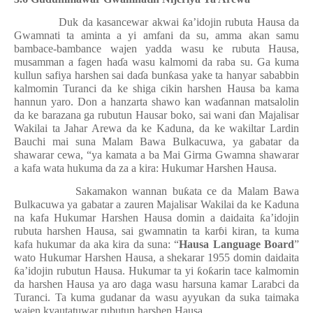
Duk da kasancewar akwai
ƙ
a’idojin rubuta Hausa da
Gwamnati ta aminta a yi amfani da su, amma akan samu
bambace-bambance wajen yadda wasu ke rubuta Hausa,
musamman a fagen ha
ɗ
a wasu kalmomi da raba su. Ga kuma
kullun safiya harshen sai da
ɗ
a bun
ƙ
asa yake ta hanyar sababbin
kalmomin Turanci da ke shiga cikin harshen Hausa ba kama
hannun yaro. Don a hanzarta shawo kan wa
ɗ
annan matsalolin
da ke barazana ga rubutun Hausar boko, sai wani
ɗ
an Majalisar
Wakilai ta Jahar Arewa da ke Kaduna, da ke wakiltar Lardin
Bauchi mai suna Malam Bawa Bulkacuwa, ya gabatar da
shawarar cewa, “ya kamata a ba Mai Girma Gwamna shawarar
a kafa wata hukuma da za a kira: Hukumar Harshen Hausa.
Sakamakon wannan bu
ƙ
ata ce da Malam Bawa
Bulkacuwa ya gabatar a zauren Majalisar Wakilai da ke Kaduna
na kafa Hukumar Harshen Hausa domin a daidaita
ƙ
a’idojin
rubuta harshen Hausa, sai gwamnatin ta kar
ɓ
i kiran, ta kuma
kafa hukumar da aka kira da suna: “
Hausa Language Board
”
wato Hukumar Harshen Hausa, a shekarar 1955 domin daidaita
ƙ
a’idojin rubutun Hausa. Hukumar ta yi
ƙ
o
ƙ
arin tace kalmomin
da harshen Hausa ya aro daga wasu harsuna kamar Larabci da
Turanci. Ta kuma gudanar da wasu ayyukan da suka taimaka
wajen kyautatuwar rubutun harshen Hausa.