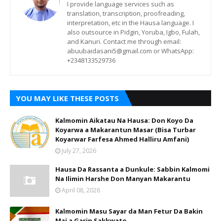
I provide language services such as
translation, transcription, proofreading,
interpretation, etc in the Hausa language. I
also outsource in Pidgin, Yoruba, Igbo, Fulah,
and Kanuri. Contact me through email:
abuubaidasani5@gmail.com or WhatsApp:
+2348133529736
YOU MAY LIKE THESE POSTS
Kalmomin Aikatau Na Hausa: Don Koyo Da
Koyarwa a Makarantun Masar (Bisa Turbar
Koyarwar Farfesa Ahmed Halliru Amfani)
July 27, 2026
Hausa Da Rassanta a Dunkule: Sabbin Kalmomi
Na Ilimin Harshe Don Manyan Makarantu
April 08, 2026
Kalmomin Masu Sayar da Man Fetur Da Bakin
Mai a Garin Sakkwato