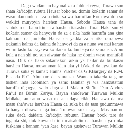
Daga wa
ɗ
annan bayanai za a fahinci cewa, Turawa sun
shata
ƙ
a’idojin rubuta Hausar boko ne, domin
ƙ
o
ƙ
arin samar da
wasu alamomin da za a rin
ƙ
a sa wa harruffan Romawa don su
wakilci muryoyin harshen Hausa. Saboda Hausa tana da
sautukan da babu irin su a harshen
ƙ
asashen Turai. Haka sun yi
ƙ
o
ƙ
arin samar da hanyoyin da za a ri
ƙ
a ha
ɗ
a harruffa ana gina
kalmomi da jumlolin Hausa da yadda za a ri
ƙ
a rarrabewa
tsakanin kalma da kalma da hanyoyi da za a nuna wa mai karatu
wurin tashi ko tsayawa ko i
ƙ
irari ko tambaya da sauransu. Abin
kula a nan shi ne, sun aiwatar da haka ne domin wasu manufofi
nasu. Duk da haka sakamakon aikin ya haifar da bun
ƙ
asar
harshen Hausa, musamman idan aka yi la’akari da ayyukan da
Turawa suka yi kamar: Hanns Vischer da G.P.Bargery da R.M.
East da R.C. Abraham da sauransu. Wannan takarda ta gano
tushen inda Robinson ya samo fasahar yi wa hamzatattun
haruffa
ɗ
igagga, wato daga aiki Malam Shi’itu
Ɗ
an Abdur-
Ra’uf na Birnin Zariya. Bayan shu
ɗ
ewar Turawan Mulkin
Mallaka, an samu wasu masana daga cikin Hausawa da ma
masu sha’awar harshen Hausa da suka ba da tasu gudummawa
ta hanyar
ɗ
orawa daga inda Turawan suka tsaya. Masanan ne
suka da
ɗ
a daidaita
ƙ
a’idojin rubutun Hausar book tare da
inganta shi, duk kuwa da irin matsalolin da harshen ya rin
ƙ
a
fuskanta a hannun ‘yan
ƙ
asa, bayan gushewar Turawan Mulkin