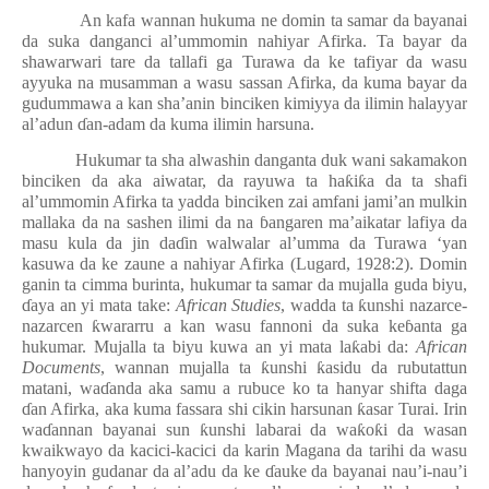
An kafa wannan hukuma ne domin ta samar da bayanai
da suka danganci al’ummomin nahiyar Afirka. Ta bayar da
shawarwari tare da tallafi ga Turawa da ke tafiyar da wasu
ayyuka na musamman a wasu sassan Afirka, da kuma bayar da
gudummawa a kan sha’anin binciken kimiyya da ilimin halayyar
al’adun
ɗ
an-adam da kuma ilimin harsuna.
Hukumar ta sha alwashin danganta duk wani sakamakon
binciken da aka aiwatar, da rayuwa ta ha
ƙ
i
ƙ
a da ta shafi
al’ummomin Afirka ta yadda binciken zai amfani jami’an mulkin
mallaka da na sashen ilimi da na
ɓ
angaren ma’aikatar lafiya da
masu kula da jin da
ɗ
in walwalar al’umma da Turawa ‘yan
kasuwa da ke zaune a nahiyar Afirka (Lugard, 1928:2). Domin
ganin ta cimma burinta, hukumar ta samar da mujalla guda biyu,
ɗ
aya an yi mata take:
African Studies
, wadda ta
ƙ
unshi nazarce-
nazarcen
ƙ
wararru a kan wasu fannoni da suka ke
ɓ
anta ga
hukumar. Mujalla ta biyu kuwa an yi mata la
ƙ
abi da:
African
Documents
, wannan mujalla ta
ƙ
unshi
ƙ
asidu da rubutattun
matani, wa
ɗ
anda aka samu a rubuce ko ta hanyar shifta daga
ɗ
an Afirka, aka kuma fassara shi cikin harsunan
ƙ
asar Turai. Irin
wa
ɗ
annan bayanai sun
ƙ
unshi labarai da wa
ƙ
o
ƙ
i da wasan
kwaikwayo da kacici-kacici da karin Magana da tarihi da wasu
hanyoyin gudanar da al’adu da ke
ɗ
auke da bayanai nau’i-nau’i