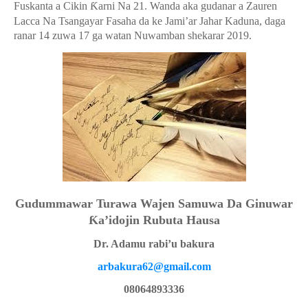
Fuskanta a Cikin
Ƙ
arni Na 21. Wanda aka gudanar a Zauren
Lacca Na Tsangayar Fasaha da ke Jami’ar Jahar Kaduna, daga
ranar 14 zuwa 17 ga watan Nuwamban shekarar 2019.
Gudummawar Turawa Wajen Samuwa Da Ginuwar
Ƙ
a’idojin
Rubuta Hausa
Dr. Adamu rabi’u bakura
arbakura62@gmail.com
08064893336