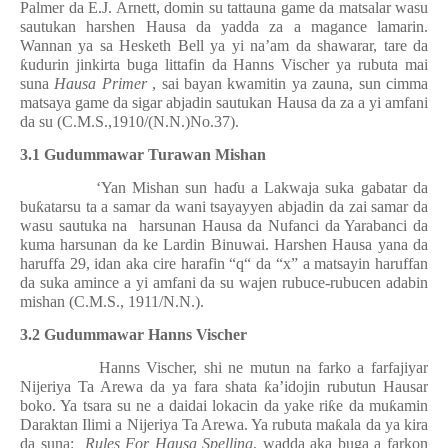
Palmer da E.J. Arnett, domin su tattauna game da matsalar wasu
sautukan harshen Hausa da yadda za a magance lamarin.
Wannan ya sa Hesketh Bell ya yi na’am da shawarar, tare da
ƙ
udurin jinkirta buga littafin da Hanns Vischer ya rubuta mai
suna
Hausa Primer
, sai bayan kwamitin ya zauna, sun cimma
matsaya game da sigar abjadin sautukan Hausa da za a yi amfani
da su (C.M.S.,1910/(N.N.)No.37).
3.1 Gudummawar Turawan Mishan
‘Yan Mishan sun ha
ɗ
u a Lakwaja suka gabatar da
bu
ƙ
atarsu ta a samar da wani tsayayyen abjadin da zai samar da
wasu sautuka na
harsunan Hausa da Nufanci da Yarabanci da
kuma harsunan da ke Lardin Binuwai. Harshen Hausa yana da
haruffa 29, idan aka cire harafin “q“ da “x” a matsayin haruffan
da suka amince a yi amfani da su wajen rubuce-rubucen adabin
mishan (C.M.S., 1911/N.N.).
3.2 Gudummawar Hanns Vischer
Hanns Vischer, shi ne mutun na farko a farfajiyar
Nijeriya Ta Arewa da ya fara shata
ƙ
a’idojin rubutun Hausar
boko. Ya tsara su ne a daidai lokacin da yake ri
ƙ
e da mu
ƙ
amin
Daraktan Ilimi a Nijeriya Ta Arewa. Ya rubuta ma
ƙ
ala da ya kira
da suna:
Rules For Hausa Spelling
, wadda aka buga a farkon