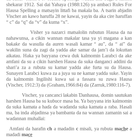
shekarar 1912. Sai dai Yahaya (1988:126) ya ambaci Rules For
Hausa Spelling a matsayin littafi ba ma
ƙ
ala ba. A tsarin abjadin
Vischer an kawo haruffa 28 ne kawai, yayin da aka cire haruffan
“ c” da “q” da “v” da kuma “x”.
Visher ya nazarci matsalolin rubutun Hausa da na
nahawunsa, a cikin wannan ma
ƙ
alar tasa ya yi magana a kan
ba
ƙ
a
ƙ
e da wasulla da auren wasali kamar “ au”, da “ ai” da
wakilin suna da zagi da yadda ake samar da jam’i da lokuttan
aikatau. Haka ya bayyana cewa duk kalmomin Larabci da ake
amfani da su a cikin harshen Hausa da suka danganci addini da
shari’a za a rubuta su kamar yadda ake furta su da Hausa.
Sunayen Larabci kuwa za a juya su ne kamar yadda suke. Yayin
da kalmomin Ingilishi kuwa sai a fassara su zuwa Hausa
(Vischer, 1912:3) da (Graham,1966:84) da (Zarruk,1980:116-7).
Vischer, ya cancanci la
ƙ
abin
Ɗ
anhausa, domin sautukan
harshen Hausa ba su ku
ɓ
uce masa ba. Ya bayyana irin kalmomin
da suka kamata a ha
ɗ
a da wa
ɗ
anda suka kamata a raba. Hasali
ma, ba inda abjadinsa ya bambanta da na wannan zamanin sai a
wa
ɗ
annan muhallai:
1-
Amfani da harafin
ch
a madadin
c
misali, ya rubuta
ma
ch
e
a
madadi
ma
ce