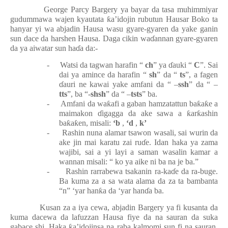
George Parcy Bargery ya bayar da tasa muhimmiyar
gudummawa wajen kyautata
ƙ
a’idojin rubutun Hausar Boko ta
hanyar yi wa abjadin Hausa wasu gyare-gyaren da yake ganin
sun dace da harshen Hausa. Daga cikin wa
ɗ
annan gyare-gyaren
da ya aiwatar sun ha
ɗ
a da:-
-
Watsi da tagwan harafin “
ch
” ya
ɗ
auki “
C
”. Sai
dai ya amince da harafin “
sh
” da “
ts
”, a fagen
ɗ
auri ne kawai yake amfani da “ –
ssh
” da “ –
tts
”, ba “-
shsh
” da “ –
tsts
” ba.
-
Amfani da wa
ƙ
afi a gaban hamzatattun ba
ƙ
a
ƙ
e a
maimakon
ɗ
igagga da ake sawa a
ƙ
ar
ƙ
ashin
ba
ƙ
a
ƙ
en, misali:
‘b
,
‘d
,
k’
-
Rashin nuna alamar tsawon wasali, sai wurin da
ake jin mai karatu zai ru
ɗ
e. Idan haka ya zama
wajibi, sai a yi layi a saman wasalin kamar a
wannan misali: “ ko ya aike ni ba na je ba.”
-
Rashin rarrabewa tsakanin ra-ka
ɗ
e da ra-buge.
Ba kuma za a sa wata alama da za ta bambanta
“n” ‘yar han
ƙ
a da ‘yar han
ɗ
a ba.
Kusan za a iya cewa, abjadin Bargery ya fi kusanta da
kuma dacewa da lafuzzan Hausa fiye da na sauran da suka
gabace shi. Haka
ƙ
a’idojinsa na raba kalmomi sun fi na sauran,