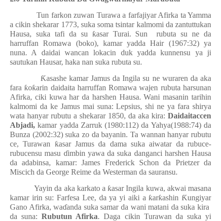
Tun farkon zuwan Turawa a farfajiyar Afirka ta Yamma
a cikin shekarar 1773, suka soma tsintar kalmomi da zantuttukan
Hausa, suka tafi da su
ƙ
asar Turai. Sun
rubuta su ne da
harruffan Romawa (boko), kamar yadda Hair (1967:32) ya
nuna. A daidai wancan lokacin duk yadda kunnensu ya ji
sautukan Hausar, haka nan suka rubuta su.
Ƙ
asashe kamar Jamus da Ingila su ne wuraren da aka
fara
ƙ
o
ƙ
arin daidaita harruffan Romawa wajen rubuta harsunan
Afirka, ciki kuwa har da harshen Hausa. Wani masanin tarihin
kalmomi da ke Jamus mai suna: Lepsius, shi ne ya fara shirya
wata hanyar rubutu a shekarar 1850, da aka kira:
Daidaitaccen
Abjadi,
kamar yadda Zarruk (1980:112) da Yahya(1988:74) da
Bunza (2002:32) suka zo da bayanin. Ta wannan hanyar rubutu
ce, Turawan
ƙ
asar Jamus da dama suka aiwatar da rubuce-
rubucensu masu
ɗ
imbin yawa da suka danganci harshen Hausa
da adabinsa, kamar: James Frederick Schon da Prietzer da
Miscich da George Reime da Westerman da sauransu.
Yayin da aka karkato a
ƙ
asar Ingila kuwa, akwai masana
kamar irin su: Farfesa Lee, da ya yi aiki a
ƙ
ar
ƙ
ashin
Ƙ
ungiyar
Gano Afirka, wa
ɗ
anda suka samar da wani matani da suka kira
da suna:
Rubutun Afirka
. Daga cikin Turawan da suka yi