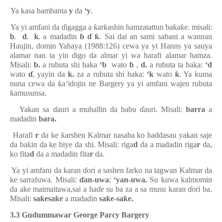
2-
Ya kasa bambanta
y
da
‘y
.
3-
Ya yi amfani da
ɗ
igagga a
ƙ
ar
ƙ
ashin hamzatattun ba
ƙ
a
ƙ
e. misali:
b
d
k
a madadin
ɓ
ɗ
ƙ
. Sai dai an sami sa
ɓ
ani a wannan
.
.
.
Haujin, domin Yahaya (1988:126) cewa ya yi Hanns ya sauya
alamar nan ta yin digo da almar yi wa harafi alamar hamza.
Misali:
b.
a rubuta shi haka
‘b
wato
ɓ
,
d.
a rubuta ta haka:
‘d
wato
ɗ
, yayin da
k.
za a rubuta shi haka:
‘k
wato
ƙ
. Ya kuma
nuna cewa da
ƙ
a’idojin ne Bargery ya yi amfani wajen rubuta
ƙ
amusunsa.
4-
Yakan sa
ɗ
auri a muhallin da babu
ɗ
auri. Misali:
barra
a
madadin
bara.
5-
Harafi
r
da ke
ƙ
arshen Kalmar nasaba ko haddasau yakan saje
da ba
ƙ
in da ke biye da shi. Misali: riga
d
da a madadin riga
r
da,
ko fita
d
da a madadin fita
r
da.
6-
Ya yi amfani da karan
ɗ
ori a sashen farko na tagwan Kalmar da
ke sarrafuwa. Misali:
ɗ
an-uwa
;
‘yan-uwa.
Su kuwa kalmomin
da ake maimaitawa,sai a ha
ɗ
e su ba za a sa musu karan
ɗ
ori ba.
Misali:
sa
ƙ
esa
ƙ
e
a madadin
sa
ƙ
e-sa
ƙ
e.
3.3 Gudummawar George Parcy Bargery