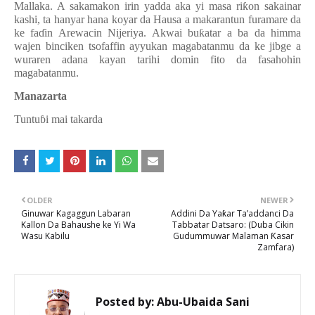
Mallaka. A sakamakon irin yadda aka yi masa ri
ƙ
on sakainar
kashi, ta hanyar hana koyar da Hausa a makarantun furamare da
ke fa
ɗ
in Arewacin Nijeriya. Akwai bu
ƙ
atar a ba da himma
wajen binciken tsofaffin ayyukan magabatanmu da ke jibge a
wuraren adana kayan tarihi domin fito da fasahohin
magabatanmu.
Manazarta
Tuntu
ɓi mai takarda
OLDER
NEWER
Ginuwar Kagaggun Labaran
Addini Da Yaƙar Ta’addanci Da
Kallon Da Bahaushe ke Yi Wa
Tabbatar Datsaro: (Duba Cikin
Wasu Kabilu
Gudummuwar Malaman Ƙasar
Zamfara)
Posted by:
Abu-Ubaida Sani