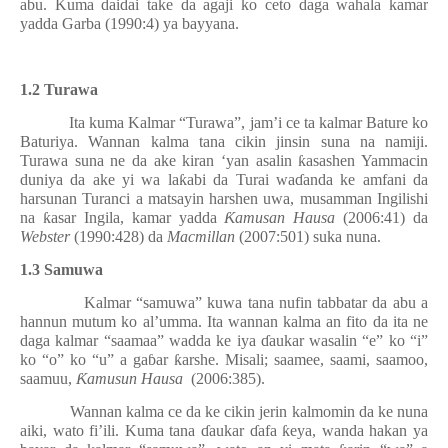
abu. Kuma daidai take da agaji ko ceto daga wahala kamar
yadda Garba (1990:4) ya bayyana.
1.2 Turawa
Ita kuma Kalmar “Turawa”, jam’i ce ta kalmar Bature ko
Baturiya. Wannan kalma tana cikin jinsin suna
na namiji
.
Turawa suna ne da ake kiran ‘yan asalin
ƙ
asashen Yammacin
duniya da ake yi wa la
ƙ
abi da Turai wa
ɗ
anda ke amfani da
harsunan Turanci a matsayin harshen uwa, musamman Ingilishi
na
ƙ
asar Ingila
, kamar yadda
Ƙ
amusan Hausa
(2006:41) da
Webster
(1990:428) da
Macmillan
(2007:501) suka nuna.
1.3 Samuwa
Kalmar “samuwa” kuwa tana nufin tabbatar da abu a
hannun mutum ko al’umma. Ita wannan kalma an fito da ita ne
daga kalmar “saamaa” wadda ke iya
ɗ
aukar wasalin “e” ko “i”
ko “o” ko “u” a ga
ɓ
ar
ƙ
arshe. Misali; saamee, saami, saamoo,
saamuu,
Ƙ
amusun Hausa
(2006:385).
Wannan kalma ce da ke cikin jerin kalmomin da ke nuna
aiki, wato fi’ili. Kuma tana
ɗ
aukar
ɗ
afa
ƙ
eya, wanda hakan ya