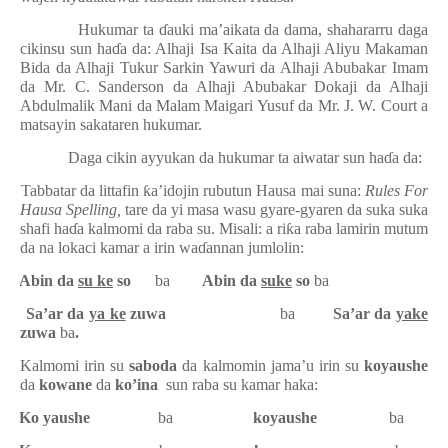
Hukumar ta
ɗ
auki ma’aikata da dama, shahararru daga
cikinsu sun ha
ɗ
a da: Alhaji Isa Kaita da Alhaji Aliyu Makaman
Bida da Alhaji Tukur Sarkin Yawuri da Alhaji Abubakar Imam
da Mr. C. Sanderson da Alhaji Abubakar Dokaji da Alhaji
Abdulmalik Mani da Malam Maigari Yusuf da Mr. J. W. Court a
matsayin sakataren hukumar.
Daga cikin ayyukan da hukumar ta aiwatar sun ha
ɗ
a da:
1.
Tabbatar da littafin
ƙ
a’idojin rubutun Hausa mai suna:
Rules For
Hausa Spelling,
tare da yi masa wasu gyare-gyaren da suka suka
shafi ha
ɗ
a kalmomi da raba su. Misali: a ri
ƙ
a raba lamirin mutum
da na lokaci kamar a irin wa
ɗ
annan jumlolin:
·
Abin da
su ke
so
ba
Abin da
suke
so
ba
·
Sa’ar da
ya ke
zuwa
ba
Sa’ar da
yake
zuwa
ba
.
Kalmomi irin su
saboda
da kalmomin jama’u irin su
koyaushe
da
kowane
da
ko’ina
sun raba su kamar haka:
·
Ko yaushe
ba
koyaushe
ba