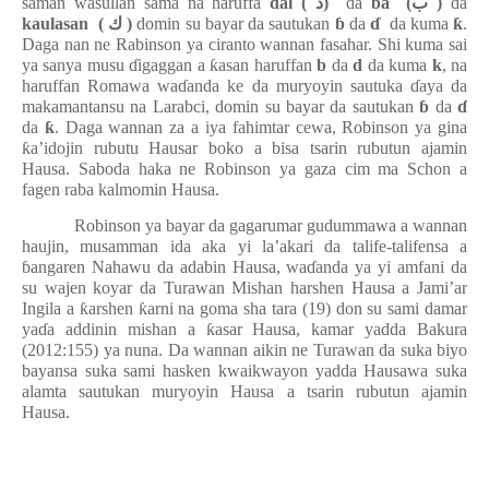
saman wasullan sama na haruffa
dal (
د
)
da
ba
(
ب
)
da
kaulasan
(
ك
)
domin su bayar da sautukan
ɓ
da
ɗ
da kuma
ƙ
.
Daga nan ne Rabinson ya ciranto wannan fasahar. Shi kuma sai
ya sanya musu
ɗ
igaggan a
ƙ
asan haruffan
b
da
d
da kuma
k
, na
haruffan Romawa wa
ɗ
anda ke da muryoyin sautuka
ɗ
aya da
makamantansu na Larabci, domin su bayar da sautukan
ɓ
da
ɗ
da
ƙ
. Daga wannan za a iya fahimtar cewa, Robinson ya gina
ƙ
a’idojin rubutu Hausar boko a bisa tsarin rubutun ajamin
Hausa. Saboda haka ne Robinson ya gaza cim ma Schon a
fagen raba kalmomin Hausa.
Robinson ya bayar da gagarumar gudummawa a wannan
haujin, musamman ida aka yi la’akari da talife-talifensa a
ɓ
angaren Nahawu da adabin Hausa, wa
ɗ
anda ya yi amfani da
su wajen koyar da Turawan Mishan harshen Hausa a Jami’ar
Ingila a
ƙ
arshen
ƙ
arni na goma sha tara (19) don su sami damar
ya
ɗ
a addinin mishan a
ƙ
asar Hausa, kamar yadda Bakura
(2012:155) ya nuna. Da wannan aikin ne Turawan da suka biyo
bayansa suka sami hasken kwaikwayon yadda Hausawa suka
alamta sautukan muryoyin Hausa a tsarin rubutun ajamin
Hausa.