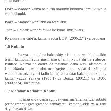
suka ha
ɗ
a da:
Doka – Wannan kalma na nufin umurnin hukuma, jam’i kuwa
a
ce
dookooki.
Iyaka – Marabar wani abu da wani abu.
Tsari – Daidaitawar abubuwa ko kuma shiryiwarsu.
Kyakkyawar
ɗ
abi’a, kamar yadda BUK (2006:274) ya bayyana
1
.
6 Rubutu
Ita wannan kalma bahaushiyar kalma ce wadda ke cikin
tsarin kalmomin suna jinsin maza, jam’i kuwa shi ne
rubuce-
rubuce
. Kalmar na
ɗ
auke da ma’anar: Zana wasu alamomi a
kan takarda ko wani abu mai bagire domin sadar da Magana
wadda
ɗ
an-adam ya fi fa
ɗ
in (furta) ta da fatar baki a ji da kunne,
kamar yadda Yahaya (1988:1) da Bunza (2002:1) da BUK
(2006:374) suka nuna.
1.7 Ma’anar
Ƙ
a’idajin Rabutu
Ƙ
amusai da dama sun bayyana ma’anar
ƙ
a’idar rubutu
(orthography) gwargwadon fahimtarsu, kamar yadda za a gani
ɗ
aya bayan
ɗ
aya: