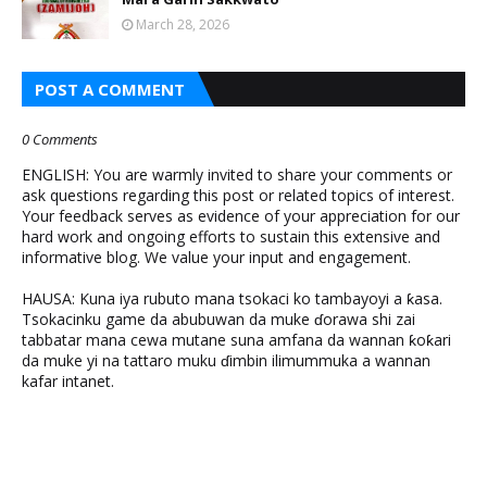
March 28, 2026
POST A COMMENT
0 Comments
ENGLISH: You are warmly invited to share your comments or
ask questions regarding this post or related topics of interest.
Your feedback serves as evidence of your appreciation for our
hard work and ongoing efforts to sustain this extensive and
informative blog. We value your input and engagement.
HAUSA: Kuna iya rubuto mana tsokaci ko tambayoyi a ƙasa.
Tsokacinku game da abubuwan da muke ɗorawa shi zai
tabbatar mana cewa mutane suna amfana da wannan ƙoƙari
da muke yi na tattaro muku ɗimbin ilimummuka a wannan
kafar intanet.