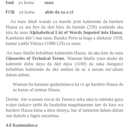
·
Ismi
ya koma
suna
·
Fi’ili
ya koma
abin da za a yi
3.
An tsara littafi wanda ya
ƙ
unshi jerin kalmomin da harshen
Hausa ya ara fiye da
ɗ
ari biyu da hamsin (250) wa
ɗ
anda aka
kira da suna
Alphabetical List of Words Impoted into Hausa
.
Kamfanin
ɗ
ab’i mai suna: Baraka Press ta buga a shekarar 1958,
kamar yadda Yahaya (1988:129) ya nuna.
4.
An tsara littafin ke
ɓ
a
ɓɓ
un kalmomin Hausa, da aka kira da suna
Glosseries of Technical Terms
. Wannan littafin yana
ɗ
auke da
kalmomi dubu
ɗ
aya da
ɗ
ari
ɗ
aya (1100) da suka danganci
ke
ɓ
a
ɓɓ
un kalmomin da ake amfani da su a sassan ma’aikatu
daban-daban.
Wannan ba
ƙ
aramar gudummawa ba ce ga harshen Hausa da
su kansu al’ummar Hausa.
Domin
irin wannan rawar da Turawa suka taka ta taimaka gaya
wajen taskace tarihi da fasahohin magabatanmu tare da
ƙ
ara wa
harshen Hausa
ƙ
ima a idon duniya, har al’ummomi daban-daban
sun du
ƙ
ufa a fagen nazarinsa.
4.0 Kammalawa