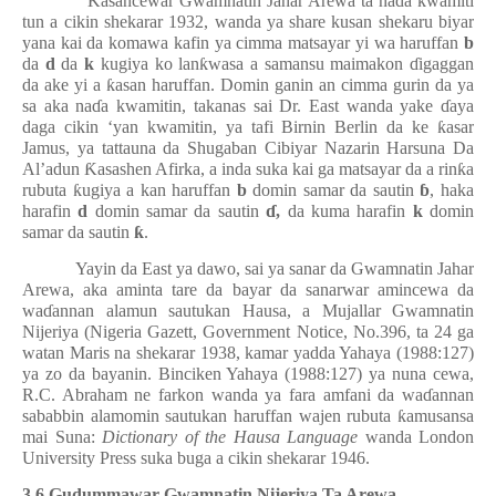
Kasancewar Gwamnatin Jahar Arewa ta na
ɗ
a kwamiti
tun a cikin shekarar 1932, wanda ya share kusan shekaru biyar
yana kai da komawa kafin ya cimma matsayar yi wa haruffan
b
da
d
da
k
kugiya ko lan
ƙ
wasa a samansu maimakon
ɗ
igaggan
da ake yi a
ƙ
asan haruffan. Domin ganin an cimma gurin da ya
sa aka na
ɗ
a kwamitin, takanas sai Dr. East wanda yake
ɗ
aya
daga cikin ‘yan kwamitin, ya tafi Birnin Berlin da ke
ƙ
asar
Jamus, ya tattauna da Shugaban Cibiyar Nazarin Harsuna Da
Al’adun
Ƙ
asashen Afirka, a inda suka kai ga matsayar da a rin
ƙ
a
rubuta
ƙ
ugiya a kan haruffan
b
domin samar da sautin
ɓ
, haka
harafin
d
domin samar da sautin
ɗ
,
da kuma harafin
k
domin
samar da sautin
ƙ
.
Yayin da East ya dawo, sai ya sanar da Gwamnatin Jahar
Arewa, aka aminta tare da bayar da sanarwar amincewa da
wa
ɗ
annan alamun sautukan Hausa, a Mujallar Gwamnatin
Nijeriya (Nigeria Gazett, Government Notice, No.396, ta 24 ga
watan Maris na shekarar 1938, kamar yadda Yahaya (1988:127)
ya zo da bayanin. Binciken Yahaya (1988:127) ya nuna cewa,
R.C. Abraham ne farkon wanda ya fara amfani da wa
ɗ
annan
sababbin alamomin sautukan haruffan wajen rubuta
ƙ
amusansa
mai Suna:
Dictionary of the Hausa Language
wanda London
University Press suka buga a cikin shekarar 1946.
3.6 Gudummawar Gwamnatin Nijeriya Ta Arewa