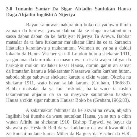
3.0 Tunanin Samar Da Sigar Abjadin Sautukan Hausa
Daga Abjadin Ingilishi A Nijeriya
Bayan samuwar makarantun boko da ya
ɗ
uwar ilimin
zamani da
ƙ
aruwar yawan
ɗ
alibai da ke shiga makarantun a
sassa daban-daban da ke farfajiyar Nijeriya Ta Arewa. Babbar
matsalar da ta fara fuskantar ma’aikatar ilimi ita ce ta
ƙ
arancin
littattafan karantawa a makarantun. Wannan ne ya sa a daidai
lokacin da Hanns Vischer ya tafi London hutu a shekarar 1911,
ya gudanar da tarurruka da masu ruwa da tsaki wajen tafiyar da
harkokin mulkin mallakar
ƙ
asar Hausa, domin ganin an samar
da littattafan karatu a Makarantar Nasarawa kafin
ƙ
arshen hutun,
saboda shiga sabuwar shekarar karatu a cikin watan Oktoba na
shekarar 1911, wato bayan sallah
ƙ
arama (Graham, 1966:83).
Babbar matsalar da ya fara fuskanta, ba ta wuce ta rashin
takamaiman abjadin da za su mayyaze saututtukan harshen
Hausa a cikin sigar rubutun Hausar Boko ba (Graham,1966:83).
A sakamakon fahimtar da ke akwai na cewa, abjadin
Ingilishi bai
ƙ
unshe da wasu sautukan Hausa, ya sa tun a cikin
watan Afirilu na shekarar 1910, Bishop Tugwell ya bayar da
shawara ga Hesketh Bell da ya
ƙ
addamar da wani kwamiti da
zai
ƙ
unshi mutane kamar Miller da Bargery da Vischer da H.R.