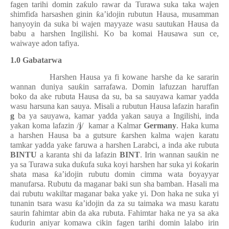
fagen tarihi domin za
ƙ
ulo rawar da Turawa suka taka wajen
shimfi
ɗ
a harsashen ginin
ƙ
a’idojin rubutun Hausa, musamman
hanyoyin da suka bi wajen mayyaze wasu sautukan Hausa da
babu a harshen Ingilishi. Ko ba komai Hausawa sun ce,
waiwaye adon tafiya.
1.0 Gabatarwa
Harshen Hausa ya fi kowane harshe da ke sararin
wannan duniya sau
ƙ
in sarrafawa. Domin lafuzzan haruffan
boko da ake rubuta Hausa da su, ba sa sauyawa kamar yadda
wasu harsuna kan sauya. Misali a rubutun Hausa lafazin harafin
g
ba ya sauyawa, kamar yadda yakan sauya a Ingilishi, inda
yakan koma lafazin /
j
/
kamar a Kalmar
Germany
. Haka kuma
a harshen Hausa ba a gutsure
ƙ
arshen kalma wajen karatu
tamkar yadda yake faruwa a harshen Larabci, a inda ake rubuta
BINTU
a karanta shi da lafazin
BINT
. Irin wannan sau
ƙ
in ne
ya sa Turawa suka du
ƙ
ufa suka koyi harshen har suka yi
ƙ
o
ƙ
arin
shata masa
ƙ
a’idojin rubutu domin cimma wata
ɓ
oyayyar
manufarsa. Rubutu da maganar baki sun sha bamban. Hasali ma
dai rubutu wakiltar maganar baka yake yi. Don haka ne suka yi
tunanin tsara wasu
ƙ
a’idojin da za su taimaka wa masu karatu
saurin fahimtar abin da aka rubuta. Fahimtar haka ne ya sa aka
ƙ
udurin aniyar komawa cikin fagen tarihi domin lalabo irin