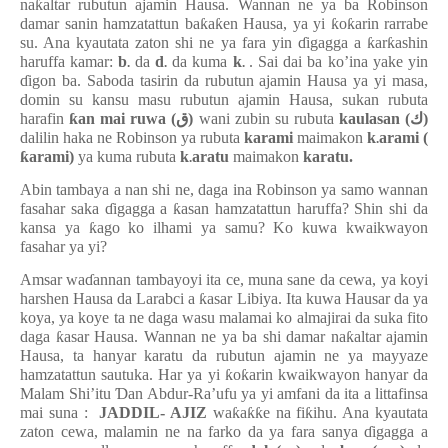
na
ƙ
altar rubutun ajamin Hausa. Wannan ne ya ba Robinson
damar sanin hamzatattun ba
ƙ
a
ƙ
en Hausa, ya yi
ƙ
o
ƙ
arin rarrabe
su. Ana kyautata zaton shi ne ya fara yin
ɗ
igagga a
ƙ
ar
ƙ
ashin
haruffa kamar:
b
da
d
da kuma
k
. Sai dai ba ko’ina yake yin
.
.
.
ɗ
igon ba. Saboda tasirin da rubutun ajamin Hausa ya yi masa,
domin su kansu masu rubutun ajamin Hausa, sukan rubuta
harafin
ƙ
an mai ruwa (
ق
)
wani zubin su rubuta
kaulasan (
ك
)
dalilin haka ne Robinson ya rubuta
karami
maimakon
k
arami (
.
ƙ
arami)
ya kuma rubuta
k
aratu
maimakon
karatu.
.
Abin tambaya a nan shi ne, daga ina Robinson ya samo wannan
fasahar saka
ɗ
igagga a
ƙ
asan hamzatattun haruffa? Shin shi da
kansa ya
ƙ
ago ko ilhami ya samu? Ko kuwa kwaikwayon
fasahar ya yi?
Amsar wa
ɗ
annan tambayoyi ita ce, muna sane da cewa, ya koyi
harshen Hausa da Larabci a
ƙ
asar Libiya. Ita kuwa Hausar da ya
koya, ya koye ta ne daga wasu malamai ko almajirai da suka fito
daga
ƙ
asar Hausa. Wannan ne ya ba shi damar na
ƙ
altar ajamin
Hausa, ta hanyar karatu da rubutun ajamin ne ya mayyaze
hamzatattun sautuka. Har ya yi
ƙ
o
ƙ
arin kwaikwayon hanyar da
Malam Shi’itu
Ɗ
an Abdur-Ra’ufu ya yi amfani da ita a littafinsa
mai suna :
JADDIL- AJIZ
wa
ƙ
a
ƙƙ
e na fi
ƙ
ihu. Ana kyautata
zaton cewa, malamin ne na farko da ya fara sanya
ɗ
igagga a