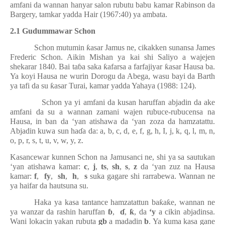
amfani da wannan hanyar salon rubutu babu kamar Rabinson da
Bargery, tamkar yadda Hair (1967:40) ya ambata.
2.1 Gudummawar Schon
Schon mutumin
ƙ
asar Jamus ne, cikakken sunansa James
Frederic Schon. Aikin Mishan ya kai shi Saliyo a wajejen
shekarar 1840. Bai ta
ɓ
a saka
ƙ
afarsa a farfajiyar
ƙ
asar Hausa ba.
Ya koyi Hausa ne wurin Dorogu da Abega, wasu bayi da Barth
ya tafi da su
ƙ
asar Turai, kamar yadda Yahaya (1988: 124).
Schon ya yi amfani da kusan haruffan abjadin da ake
amfani da su a wannan zamani wajen rubuce-rubucensa na
Hausa, in ban da ‘yan atishawa da ‘yan zoza da hamzatattu.
Abjadin kuwa sun ha
ɗ
a da: a, b, c, d, e, f, g, h, I, j, k, q, l, m, n,
o, p, r, s, t, u, v, w, y, z.
Kasancewar kunnen Schon na Jamusanci ne, shi ya sa sautukan
‘yan atishawa kamar:
c
,
j
,
ts
,
sh
,
s
,
z
da ‘yan zuz na Hausa
kamar:
f
,
fy
,
sh
,
h
,
s
suka gagare shi rarrabewa. Wannan ne
ya haifar da hautsuna su.
Haka ya kasa tantance hamzatattun ba
ƙ
a
ƙ
e, wannan ne
ya wanzar da rashin haruffan
ɓ
,
ɗ
,
ƙ
, da
‘y
a cikin abjadinsa.
Wani lokacin yakan rubuta
gb
a madadin
b
. Ya kuma kasa gane