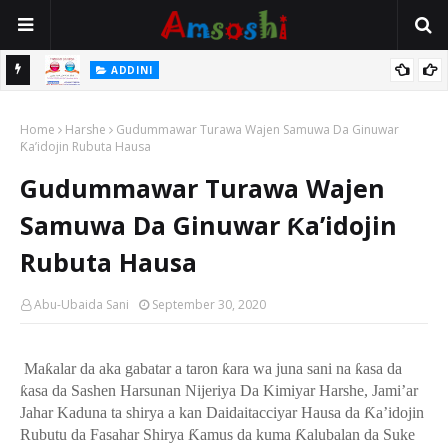
 Gudu
ADDINI
Na Yi Mafarki Ana Bikina, Kafin A Daura Aure Sai Na Farka
Home
Harshe
Gudummawar Turawa Wajen Samuwa Da Ginuwar
Ƙa’idojin Rubuta Hausa
Gudummawar Turawa Wajen
Samuwa Da Ginuwar Ƙa’idojin
Rubuta Hausa
Abu-Ubaida Sani
September 30, 2020
Ma
ƙ
alar da aka gabatar a taron
ƙ
ara wa juna sani na
ƙ
asa da
ƙ
asa da Sashen Harsunan Nijeriya Da Kimiyar Harshe, Jami’ar
Jahar Kaduna ta shirya a kan Daidaitacciyar Hausa da
Ƙ
a’idojin
Rubutu da Fasahar Shirya
Ƙ
amus da kuma
Ƙ
alubalan da Suke