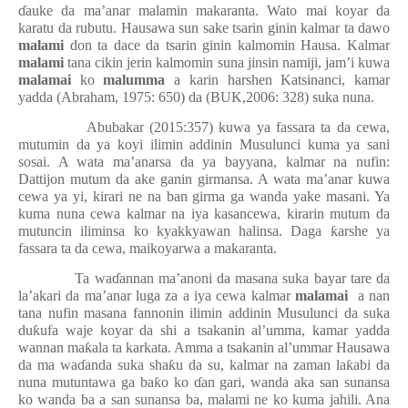
ɗ
auke da ma’anar malamin makaranta. Wato mai koyar da
karatu da rubutu. Hausawa sun sake tsarin ginin kalmar ta dawo
malami
don ta dace da tsarin ginin kalmomin Hausa. Kalmar
malami
tana cikin jerin kalmomin suna jinsin namiji, jam’i kuwa
malamai
ko
malumma
a karin harshen Katsinanci, kamar
yadda (Abraham, 1975: 650) da (BUK,2006: 328) suka nuna.
Abubakar (2015:357) kuwa ya fassara ta da cewa,
mutumin da ya koyi ilimin addinin Musulunci kuma ya sani
sosai. A wata ma’anarsa da ya bayyana, kalmar na nufin:
Dattijon mutum da ake ganin girmansa. A wata ma’anar kuwa
cewa ya yi, kirari ne na ban girma ga wanda yake masani. Ya
kuma nuna cewa kalmar na iya kasancewa, kirarin mutum da
mutuncin iliminsa ko kyakkyawan halinsa. Daga
ƙ
arshe ya
fassara ta da cewa, maikoyarwa a makaranta.
Ta wa
ɗ
annan ma’anoni da masana suka bayar tare da
la’akari da ma’anar luga za a iya cewa kalmar
malamai
a nan
tana nufin masana fannonin ilimin addinin Musulunci da suka
du
ƙ
ufa waje koyar da shi a tsakanin al’umma, kamar yadda
wannan ma
ƙ
ala ta karkata. Amma a tsakanin al’ummar Hausawa
da ma wa
ɗ
anda suka sha
ƙ
u da su, kalmar na zaman la
ƙ
abi da
nuna mutuntawa ga ba
ƙ
o ko
ɗ
an gari, wanda aka san sunansa
ko wanda ba a san sunansa ba, malami ne ko kuma jahili. Ana