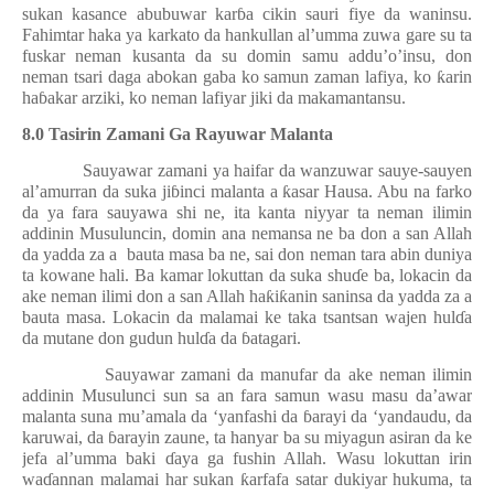
sukan kasance abubuwar kar
ɓ
a cikin sauri fiye da waninsu.
Fahimtar haka ya karkato da hankullan al’umma zuwa gare su ta
fuskar neman kusanta da su domin samu addu’o’insu, don
neman tsari daga abokan gaba ko samun zaman lafiya, ko
ƙ
arin
ha
ɓ
akar arziki, ko neman lafiyar jiki da makamantansu.
8.0 Tasirin Zamani Ga Rayuwar Malanta
Sauyawar zamani ya haifar da wanzuwar sauye-sauyen
al’amurran da suka ji
ɓ
inci malanta a
ƙ
asar Hausa. Abu na farko
da ya fara sauyawa shi ne, ita kanta niyyar ta neman ilimin
addinin Musuluncin, domin ana nemansa ne ba don a san Allah
da yadda za a
bauta masa ba ne, sai don neman tara abin duniya
ta kowane hali. Ba kamar lokuttan da suka shu
ɗ
e ba, lokacin da
ake neman ilimi don a san Allah ha
ƙ
i
ƙ
anin saninsa da yadda za a
bauta masa. Lokacin da malamai ke taka tsantsan wajen hul
ɗ
a
da mutane don gudun hul
ɗ
a da
ɓ
atagari.
Sauyawar zamani da manufar da ake neman ilimin
addinin Musulunci sun sa an fara samun wasu masu da’awar
malanta suna mu’amala da ‘yanfashi da
ɓ
arayi da ‘yandaudu, da
karuwai, da
ɓ
arayin zaune, ta hanyar ba su miyagun asiran da ke
jefa al’umma baki
ɗ
aya ga fushin Allah. Wasu lokuttan irin
wa
ɗ
annan malamai har sukan
ƙ
arfafa satar dukiyar hukuma, ta