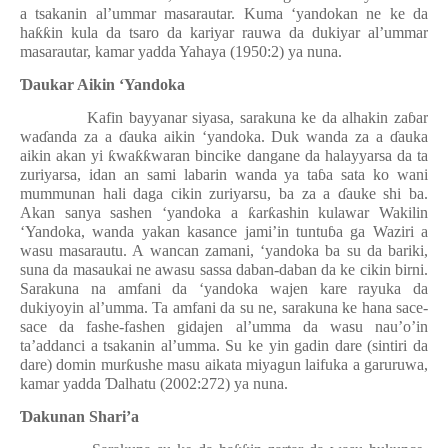
a tsakanin al’ummar masarautar. Kuma ‘yandokan ne ke da
ha
ƙƙ
in kula da tsaro da kariyar rauwa da dukiyar al’ummar
masarautar, kamar yadda Yahaya (1950:2) ya nuna.
Ɗ
aukar Aikin ‘Yandoka
Kafin bayyanar siyasa, sarakuna ke da alhakin za
ɓ
ar
wa
ɗ
anda za a
ɗ
auka aikin ‘yandoka. Duk wanda za a
ɗ
auka
aikin akan yi
ƙ
wa
ƙƙ
waran bincike dangane da halayyarsa da ta
zuriyarsa, idan an sami labarin wanda ya ta
ɓ
a sata ko wani
mummunan hali daga cikin zuriyarsu, ba za a
ɗ
auke shi ba.
Akan sanya sashen ‘yandoka a
ƙ
ar
ƙ
ashin kulawar Wakilin
‘Yandoka, wanda yakan kasance jami’in tuntu
ɓ
a ga Waziri a
wasu masarautu. A wancan zamani, ‘yandoka ba su da bariki,
suna da masaukai ne awasu sassa daban-daban da ke cikin birni.
Sarakuna na amfani da ‘yandoka wajen kare rayuka da
dukiyoyin al’umma. Ta amfani da su ne, sarakuna ke hana sace-
sace da fashe-fashen gidajen al’umma da wasu nau’o’in
ta’addanci a tsakanin al’umma. Su ke yin gadin dare (sintiri da
dare) domin mur
ƙ
ushe masu aikata miyagun laifuka a garuruwa,
kamar yadda
Ɗ
alhatu (2002:272) ya nuna.
Ɗ
akunan Shari’a