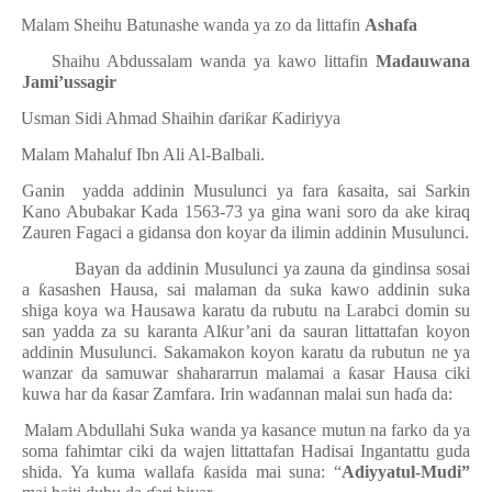
·
Malam Sheihu Batunashe wanda ya zo da littafin
Ashafa
·
Shaihu Abdussalam wanda ya kawo littafin
Madauwana
Jami’ussagir
·
Usman Sidi Ahmad Shaihin
ɗ
ari
ƙ
ar
Ƙ
adiriyya
·
Malam Mahaluf Ibn Ali Al-Balbali.
Ganin
yadda addinin Musulunci ya fara
ƙ
asaita, sai Sarkin
Kano Abubakar Kada 1563-73 ya gina wani soro da ake kiraq
Zauren Fagaci a gidansa don koyar da ilimin addinin Musulunci.
Bayan da addinin Musulunci ya zauna da gindinsa sosai
a
ƙ
asashen Hausa, sai malaman da suka kawo addinin suka
shiga koya wa Hausawa karatu da rubutu na Larabci domin su
san yadda za su karanta Al
ƙ
ur’ani da sauran littattafan koyon
addinin Musulunci. Sakamakon koyon karatu da rubutun ne ya
wanzar da samuwar shahararrun malamai a
ƙ
asar Hausa ciki
kuwa har da
ƙ
asar Zamfara. Irin wa
ɗ
annan malai sun ha
ɗ
a da:
·
Malam Abdullahi Suka wanda ya kasance mutun na farko da ya
soma fahimtar ciki da wajen littattafan Hadisai Ingantattu guda
shida. Ya kuma wallafa
ƙ
asida mai suna: “
Adiyyatul-Mudi”