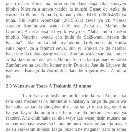
jinsin mace. Kamal na nufin sunan
ɗ
aya daga cikin sunayen
jihohin Nijeriya a arewa wadda ta
ƙ
unshi Gusau da Anka da
Zurmi da
Ƙ
aurar Namoda, kamar yadda BUK (2006:489) ya
nuna. Shi kuma Abubakar (2015:511) cewa ya yi: “
Ƙ
asar
sarautar Zamfarawa, wato lardi mai Anka da Mafara da
Gummi”. A ma’anarsa ta biyu kuwa ya ce: “Jahar mulki a cikin
jihohin Najeriya, watau can kudu da Sakkwato, Arewa da
Katsina”.
Idan muka dubi ma’anonin da
Ƙ
amusoshin Hausa
suka bayar, za a fahimci cewa, sun yi la’akari ne da harabar
hajar tare da duban garuruwan da Zamfarawa ke sarauta, kamar:
Anka da Gummi da Talata Mafara. Sai dai ba a ambaci wuraren
Zamfarawa na asali ba kamar garin Dutsi da Jata da Kiyawa da
tsohuwar Banaga da Zurmi duk da
ɗ
a
ɗɗ
un garuruwan Zamfara
ne.
2.0 Wanzuwar Tsaro A Tsakanin Al’umma
Tsaro ya samo tushe ne tun lokacin da ‘yan Adam suka
fara kafa mazaunai na dindindin a matsayin tunga da garuruwa
har suka samar da shugabanni da za su yi musu jagaranci ta
hanyar bayar da umurni da hani tare da hukunta wanda ya
fan
ɗ
are. Ana cikin haka sai aka wayi gari wasu jinsin mutane na
neman mamaye wasu, su handame musu mazauni tare da mayar
da su
ƙ
ar
ƙ
ashin ikonsu. Daga lokacin ne maganar tsaro ta soma