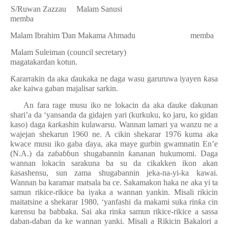
5.
S/Ruwan Zazzau
Malam Sanusi
memba
6.
Malam Ibrahim
Ɗ
an Makama Ahmadu
memba
7.
Malam Suleiman (council secretary)
magatakardan kotun.
Ƙ
ararrakin da aka
ɗ
aukaka ne daga wasu garuruwa iyayen
ƙ
asa
ake kaiwa gaban majalisar sarkin.
An fara rage musu iko ne lokacin da aka
ɗ
auke
ɗ
akunan
shari’a da ‘yansanda da gidajen yari (kurkuku, ko jaru, ko gidan
kaso) daga
ƙ
ar
ƙ
ashin kulawarsu. Wannan lamari ya wanzu ne a
wajejan shekarun 1960 ne. A cikin shekarar 1976 kuma aka
kwace musu iko gaba
ɗ
aya, aka maye gurbin gwamnatin En’e
(N.A.) da za
ɓ
a
ɓɓ
un shugabannin
ƙ
ananan hukumomi. Daga
wannan lokacin sarakuna ba su da cikakken ikon akan
ƙ
asashensu, sun zama shugabannin jeka-na-yi-ka kawai.
Wannan ba karamar matsala ba ce. Sakamakon haka ne aka yi ta
samun rikice-rikice ba iyaka a wannan yankin. Misali rikicin
maitatsine a shekarar 1980, ‘yanfashi da makami suka rin
ƙ
a cin
karensu ba babbaka. Sai aka rin
ƙ
a samun rikice-rikice a sassa
daban-daban da ke wannan yanki. Misali a Rikicin Bakalori a