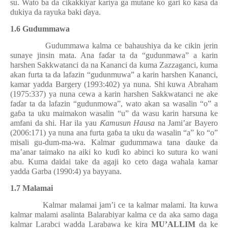
su. Wato ba da cikakkiyar kariya ga mutane ko gari ko
ƙ
asa da
dukiya da rayuka baki
ɗ
aya.
1.6 Gudummawa
Gudummawa kalma ce bahaushiya da ke cikin jerin
sunaye jinsin mata. Ana fa
ɗ
ar ta da “gudunmawa” a karin
harshen Sakkwatanci da na Kananci da kuma Zazzaganci, kuma
akan furta ta da lafazin “gudunmuwa” a karin harshen Kananci,
kamar yadda Bargery (1993
:402
) ya nuna. Shi kuwa Abraham
(1975
:337
) ya nuna cewa a karin harshen Sakkwatanci ne ake
fa
ɗ
ar ta da lafazin “gudunmowa”, wato akan sa wasalin “o” a
ga
ɓ
a ta uku maimakon wasalin “u” da wasu karin harsuna ke
amfani da shi. Har ila yau
Ƙ
amusun Hausa
na Jami’ar Bayero
(2006:171) ya nuna ana furta ga
ɓ
a ta uku da wasalin “a” ko “o”
misali gu-dum-ma-wa. Kalmar gudummawa tana
ɗ
auke da
ma’anar taimako na aiki ko ku
ɗ
i ko abinci ko sutura ko wani
abu. Kuma daidai take da agaji ko ceto daga wahala kamar
yadda Garba (1990:4) ya bayyana.
1.7 Malamai
Kalmar malamai jam’i ce ta kalmar malami. Ita kuwa
kalmar malami asalinta Balarabiyar kalma ce da aka samo daga
kalmar Larabci wadda Larabawa ke kira
MU’ALLIM
da ke