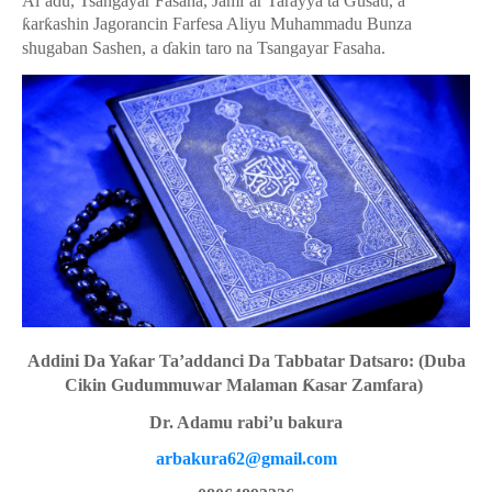
Al’adu, Tsangayar Fasaha, Jami’ar Tarayya ta Gusau, a
ƙ
ar
ƙ
ashin Jagorancin Farfesa Aliyu Muhammadu Bunza
shugaban Sashen, a
ɗ
akin taro na Tsangayar Fasaha.
Addini Da Ya
ƙ
ar Ta’addanci Da Tabbatar Datsaro
:
(Duba
Cikin Gudummuwar Malaman
Ƙ
asar Zamfara)
Dr. Adamu rabi’u bakura
arbakura62@gmail.com