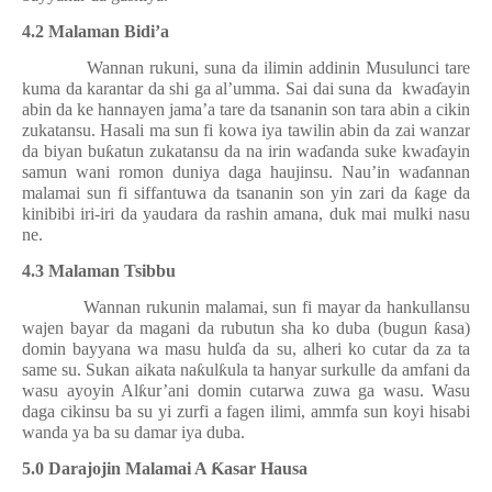
4.2 Malaman Bidi’a
Wannan rukuni, suna da ilimin addinin Musulunci tare
kuma da karantar da shi ga al’umma. Sai dai suna da
kwa
ɗ
ayin
abin da ke hannayen jama’a tare da tsananin son tara abin a cikin
zukatansu. Hasali ma sun fi kowa iya tawilin abin da zai wanzar
da biyan bu
ƙ
atun zukatansu da na irin wa
ɗ
anda suke kwa
ɗ
ayin
samun wani romon duniya daga haujinsu. Nau’in wa
ɗ
annan
malamai sun fi siffantuwa da tsananin son yin zari da
ƙ
age da
kinibibi iri-iri da yaudara da rashin amana, duk mai mulki nasu
ne.
4.3 Malaman Tsibbu
Wannan rukunin malamai, sun fi mayar da hankullansu
wajen bayar da magani da rubutun sha ko duba (bugun
ƙ
asa)
domin bayyana wa masu hul
ɗ
a da su, alheri ko cutar da za ta
same su. Sukan aikata na
ƙ
ul
ƙ
ula ta hanyar surkulle da amfani da
wasu ayoyin Al
ƙ
ur’ani domin cutarwa zuwa ga wasu. Wasu
daga cikinsu ba su yi zurfi a fagen ilimi, ammfa sun koyi hisabi
wanda ya ba su damar iya duba.
5.0 Darajojin Malamai A
Ƙ
asar Hausa