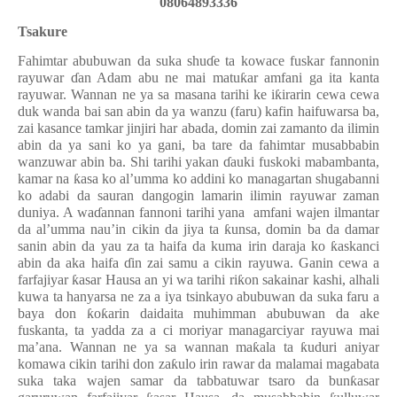
08064893336
Tsakure
Fahimtar abubuwan da suka shu
ɗ
e ta kowace fuskar fannonin
rayuwar
ɗ
an Adam abu ne mai matu
ƙ
ar amfani ga ita kanta
rayuwar. Wannan ne ya sa masana tarihi ke i
ƙ
irarin cewa cewa
duk wanda bai san abin da ya wanzu (faru) kafin haifuwarsa ba,
zai kasance tamkar jinjiri har abada, domin zai zamanto da ilimin
abin da ya sani ko ya gani, ba tare da fahimtar musabbabin
wanzuwar abin ba. Shi tarihi yakan
ɗ
auki fuskoki mabambanta,
kamar na
ƙ
asa ko al’umma ko addini ko managartan shugabanni
ko adabi da sauran dangogin lamarin ilimin rayuwar zaman
duniya. A wa
ɗ
annan fannoni tarihi yana
amfani wajen ilmantar
da al’umma nau’in cikin da jiya ta
ƙ
unsa, domin ba da damar
sanin abin da yau za ta haifa da kuma irin daraja ko
ƙ
askanci
abin da aka haifa
ɗ
in zai samu a cikin rayuwa. Ganin cewa a
farfajiyar
ƙ
asar Hausa an yi wa tarihi ri
ƙ
on sakainar kashi, alhali
kuwa ta hanyarsa ne za a iya tsinkayo abubuwan da suka faru a
baya don
ƙ
o
ƙ
arin daidaita muhimman abubuwan da ake
fuskanta, ta yadda za a ci moriyar managarciyar rayuwa mai
ma’ana. Wannan ne ya sa wannan ma
ƙ
ala ta
ƙ
uduri aniyar
komawa cikin tarihi don za
ƙ
ulo irin rawar da malamai magabata
suka taka wajen samar da tabbatuwar tsaro da bun
ƙ
asar