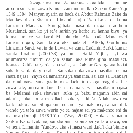
Tawagar malamai Wangarawa daga Mali ta mutane
arba’in sun sami zuwa Kano a zamanin mulkin Sarkin Kano Yaji
1349-1384. Manyan ayarin su ha
ɗ
a da Abdur-Rahman Zaite da
Mandawari da Shehu da Limamin Jujin ‘Yan Loba da kuma
Limamin Ma
ɗ
atai.
Sun gabatar masa da maganar addinin
Musulunci, sun ko yi sa’a sarkin ya kar
ɓ
e su hannu biyu, ya
kuma amince ya kar
ɓ
i Musuluncin. Aka na
ɗ
a Mandawari
Limamin gari, Zaiti kuwa aka na
ɗ
a shi Al
ƙ
ali, Gurdumus
Limamin Sarki, yayin da Lawan ya zama Ladanin Sarki, kamar
yadda Ibrahim (2009:38) ya nuna. Sarki Yaji ya yi wa
al’ummarsa umurni da yin sallah, aka kuma gina masallaci,
kowace
ƙ
abila ta yarda tana salla, sai
ƙ
abilar Gazargawa ka
ɗ
ai
suka
ƙ
i yarda da yin salla. Sai suka rin
ƙ
a zuwa masallacin suna
shafa najasa. Yayin da lamarinsu ya tsananta, sai aka sa
Ɗ
anbayi
da rundunarsa suna gadin masallacin tun daga magariba har
zuwa safe; amma mutanen ba su daina sa wa masallacin najasa
ba. Malamai suka shawara, suka ga babu maganin abin sai
addu’a, suka taru a masallacin suka yi addu’a, Allah kuwa ya
kar
ɓ
i addu’arsu. Shugaban mutanen ya makance, sauran duk
wanda ya ta
ɓ
a zuwa wurin ya sa najasa sai ya makance shi da
matarsa (Dokaji, 1978:15) da (Waya,2000:6). Haka a zamanin
Sarkin Kano Kukuna, sai sha’anin sarautarsa ya fara rawa, sai
ya nemi Limamin ‘Yandoya aka yi masa wani dafa’i aka binne a
Zauren Kuka da Zauren Turaki da Turakar Kano domin duk