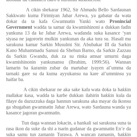
A cikin shekarar 1962, Sir Ahmadu Bello Sardaunan
Sakkwato kuma Firimiyan Jahar Arewa, ya gabatar da wata
dokar da ta kafa Gwamnatin Yanki wato
Pronincial
Government
wadda ta samar da kwamishinoni a dukkan fa
ɗ
in
yankuna 13 da ke Jahar Arewa, wa
ɗ
anda suka kasance ‘yan
siyasa ne jagororin mulkin yankunan da aka tura su. Hasali ma
sarakuna kamar Sarkin Musulmi Sir. Abubakar III da Sarkin
Kano Muhammadu Sanusi da Shehun Barno, da Sarkin Zazzau
da Sarkin Gwandu, duk za su rin
ƙ
a amsar umurni daga
kwamishinonin yankunansu (Ibrahim, 1999:56). Wannan
lamarin ba
ƙ
aramin zubar da martabar iyayen al’umma da
tarna
ƙ
i gare su da kuma ayyukansu na kare al’umminsu ya
haifar ba.
A cikin shekarar ne aka sake kafa wata doka ta ha
ƙƙ
in
mallakar
ƙ
asa, wadda ta kar
ɓ
e dukkan ilahirin ha
ƙƙ
in kula da
filaye da dazuzzuka daga hannun sarakuna aka mayar da ikonsu
ga shugaban gwamnatin Jahar Arewa, wato Sardauna wanda ya
kasance jagoran gwamnatin.
Tun daga wannan lokacin, a hankali sai sarakuna suna ta
rasa ikon da suke da shi a tsarin gudanar da gwamnatin En’e da
suka samu tun zamanin Turawa. A wancan zamanin, ha
ƙƙ
in