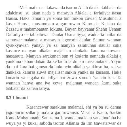
Malamai masu ta
ƙ
awa da tsoron Allah da aka tabbatar da
adalcinsu, su akan na
ɗ
a a matsayin Al
ƙ
alai a farfajiyar
ƙ
asar
Hausa. Haka lamarin ya soma tun farkon zuwan Musulunci a
ƙ
asar Hausa, musammam a garuruwan Kano da Katsina da
Zazzau a mabambantan lokutta. Bayan bayyanar Shehu Usman
Ɗ
afodiyo da tabbatuwar Daular Usmaniyya, wadda ta haifar da
samuwar malamai a matsayin jagororin daular. Samun wannan
kyakkyawan yanayi ya sa manyan sarakunan daular suka
kasance manyan al
ƙ
alan majalisun
ɗ
aukaka
ƙ
ara na kowace
masarauta. Manyan sarakunan sun yi
ƙ
o
ƙ
arin nanna
ɗ
a al
ƙ
alai a
yankuna daban-daban da ke fa
ɗ
in lardunan masarautarsu. Yayin
da mai
ƙ
ara bai gamsu da hukuncin al
ƙ
alin yankinsu ba, sai ya
ɗ
aukaka
ƙ
ararsa zuwa majalisar sarkin yanka na
ƙ
asarsu. Haka
lamarin ya cigaba da tafiya har zuwa samun ‘yancin kai. Ta
wannan hanya ana iya cewa, malaman wancan
ƙ
arni suka
tabbatar da zaman lafiya.
6.3 Limanci
Kasancewar sarakuna malamai, shi ya ba su damar
jagorancin sallar juma’a a garuruwansu. Misali a Kano, Sarkin
Kano Muhammadu Sanusi na 1, wanda ma idan yana hu
ɗ
uba ba
wuya ya yi kuka, saboda tsoron Allansa da irin tsawatarwar da