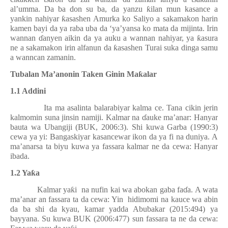
al’umma. Da ba don su ba, da yanzu
ƙ
ilan mun kasance a
yankin nahiyar
ƙ
asashen Amurka ko Saliyo a sakamakon harin
kamen bayi da ya raba uba da ‘ya’yansa ko mata da mijinta. Irin
wannan
ɗ
anyen aikin da ya auku a wannan nahiyar, ya
ƙ
asura
ne a sakamakon irin alfanun da
ƙ
asashen Turai suka dinga samu
a wanncan zamanin.
Tubalan Ma’anonin Taken Ginin Ma
ƙ
alar
1.1 Addini
Ita ma asalinta balarabiyar kalma ce. Tana cikin jerin
kalmomin suna jinsin namiji. Kalmar na
ɗ
auke ma’anar: Hanyar
bauta wa Ubangiji (BUK, 2006:3). Shi kuwa Garba (1990:3)
cewa ya yi: Bangaskiyar kasancewar ikon da ya fi na duniya. A
ma’anarsa ta biyu kuwa ya fassara kalmar ne da cewa: Hanyar
ibada.
1.2 Ya
ƙ
a
Kalmar ya
ƙ
i
na nufin kai wa abokan gaba fa
ɗ
a. A wata
ma’anar an fassara ta da cewa: Yin
hidimomi na kauce wa abin
da ba shi da kyau, kamar yadda Abubakar (2015:494) ya
bayyana. Su kuwa BUK (2006:477) sun fassara ta ne da cewa: