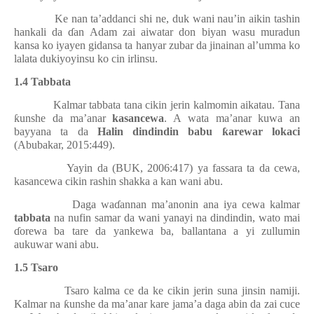
Ke nan ta’addanci shi ne, duk wani nau’in aikin tashin
hankali da
ɗ
an Adam zai aiwatar don biyan wasu muradun
kansa ko iyayen gidansa ta hanyar zubar da jinainan al’umma ko
lalata dukiyoyinsu ko cin irlinsu.
1.4 Tabbata
Kalmar tabbata tana cikin jerin kalmomin aikatau. Tana
ƙ
unshe da ma’anar
kasancewa
. A wata ma’anar kuwa an
bayyana ta da
Halin dindindin babu
ƙ
arewar lokaci
(Abubakar, 2015:449).
Yayin da (BUK, 2006:417) ya fassara ta da cewa,
kasancewa cikin rashin shakka a kan wani abu.
Daga wa
ɗ
annan ma’anonin ana iya cewa kalmar
tabbata
na nufin samar da wani yanayi na dindindin, wato mai
ɗ
orewa ba tare da yankewa ba, ballantana a yi zullumin
aukuwar wani abu.
1.5 Tsaro
Tsaro kalma ce da ke cikin jerin suna jinsin namiji.
Kalmar na
ƙ
unshe da ma’anar kare jama’a daga abin da zai cuce