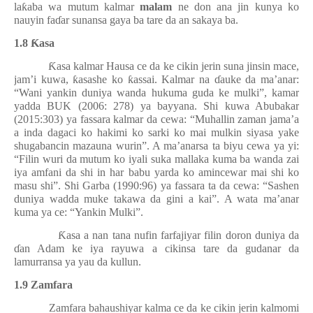
la
ƙ
aba wa mutum kalmar
malam
ne don ana jin kunya ko
nauyin fa
ɗ
ar sunansa gaya ba tare da an sakaya ba.
1.8
Ƙ
asa
Ƙ
asa kalmar Hausa ce da ke cikin jerin suna jinsin mace,
jam’i kuwa,
ƙ
asashe ko
ƙ
assai. Kalmar na
ɗ
auke da ma’anar:
“Wani yankin duniya wanda hukuma guda ke mulki”, kamar
yadda BUK (2006: 278) ya bayyana. Shi kuwa Abubakar
(2015:303) ya fassara kalmar da cewa: “Muhallin zaman jama’a
a inda dagaci ko hakimi ko sarki ko mai mulkin siyasa yake
shugabancin mazauna wurin”. A ma’anarsa ta biyu cewa ya yi:
“Filin wuri da mutum ko iyali suka mallaka kuma ba wanda zai
iya amfani da shi in har babu yarda ko amincewar mai shi ko
masu shi”. Shi Garba (1990:96) ya fassara ta da cewa: “Sashen
duniya wadda muke takawa da gini a kai”. A wata ma’anar
kuma ya ce: “Yankin Mulki”.
Ƙ
asa a nan tana nufin farfajiyar filin doron duniya da
ɗ
an Adam ke iya rayuwa a cikinsa tare da gudanar da
lamurransa ya yau da kullun.
1.9 Zamfara
Zamfara bahaushiyar kalma ce da ke cikin jerin kalmomi