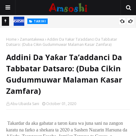
TARIHI
n
Shin Fulani Asalinsu Daga Najeriya Ne? Ga Tarihin da Yawancin
Home
Mutane Ba Su Taba Ji Ba
Zamantakewa
Addini Da Yaƙar Ta’addanci Da Tabbatar
Datsaro: (Duba Cikin Gudummuwar Malaman Ƙasar Zamfara)
Addini Da Yaƙar Ta’addanci Da
Tabbatar Datsaro: (Duba Cikin
Gudummuwar Malaman Ƙasar
Zamfara)
Abu-Ubaida Sani
October 01, 2020
Takardar da aka gabatar a taron
ƙ
ara wa juna sani na zangon
karatu na farko a shekara ta 2020 a Sashen Nazarin Harsuna da