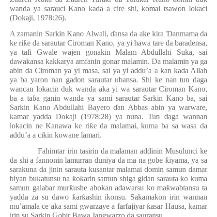
wanda ya sarauci Kano kada a cire shi, komai tsawon lokaci
(Dokaji, 1978:26).
A zamanin Sarkin Kano Alwali,
ɗ
ansa da ake kira
Ɗ
anmama da
ke ri
ƙ
e da sarautar Ciroman Kano, ya yi hawa tare da baradensa,
ya tafi Gwale wajen gonakin Malam Abdullahi Suka, sai
dawakansa kakkarya amfanin gonar malamin. Da malamin ya ga
abin da Ciroman ya yi masa, sai ya yi addu’a a kan kada Allah
ya ba yaron nan gadon sarautar ubansa. Shi ke nan tun daga
wancan lokacin duk wanda aka yi wa sarautar Ciroman Kano,
ba a ta
ɓ
a ganin wanda ya sami sarautar Sarkin Kano ba, sai
Sarkin Kano Abdullahi Bayero
ɗ
an Abbas abin ya warware,
kamar yadda Dokaji (1978:28) ya nuna. Tun daga wannan
lokacin ne Kanawa ke ri
ƙ
e da malamai, kuma ba sa wasa da
addu’a a cikin kowane lamari.
Fahimtar irin tasirin da malaman addinin Musulunci ke
da shi a fannonin lamurran duniya da ma na gobe
ƙ
iyama, ya sa
sarakuna da jinin sarauta kusantar malamai domin samun damar
biyan bu
ƙ
atunsu na
ƙ
o
ƙ
arin samun shiga gidan sarauta ko kuma
samun galabar mur
ƙ
ushe abokan adawarsu ko ma
ƙ
wabtansu ta
yadda za su dawo
ƙ
ar
ƙ
ashin ikonsu. Sakamakon irin wannan
mu’amala ce aka sami gwarzaye a farfajiyar
ƙ
asar Hausa, kamar
irin su Sarkin Gobir Bawa Jangwarzo da sauransu.