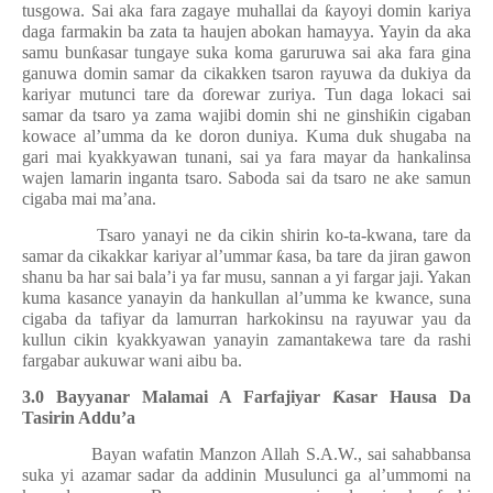
tusgowa. Sai aka fara zagaye muhallai da
ƙ
ayoyi domin kariya
daga farmakin ba zata ta haujen abokan hamayya. Yayin da aka
samu bun
ƙ
asar tungaye suka koma garuruwa sai aka fara gina
ganuwa domin samar da cikakken tsaron rayuwa da dukiya da
kariyar mutunci tare da
ɗ
orewar zuriya. Tun daga lokaci sai
samar da tsaro ya zama wajibi domin shi ne ginshi
ƙ
in cigaban
kowace al’umma da ke doron duniya. Kuma duk shugaba na
gari mai kyakkyawan tunani, sai ya fara mayar da hankalinsa
wajen lamarin inganta tsaro. Saboda sai da tsaro ne ake samun
cigaba mai ma’ana.
Tsaro yanayi ne da cikin shirin ko-ta-kwana, tare da
samar da cikakkar kariyar al’ummar
ƙ
asa, ba tare da jiran gawon
shanu ba har sai bala’i ya far musu, sannan a yi fargar jaji. Yakan
kuma kasance yanayin da hankullan al’umma ke kwance, suna
cigaba da tafiyar da lamurran harkokinsu na rayuwar yau da
kullun cikin kyakkyawan yanayin zamantakewa tare da rashi
fargabar aukuwar wani aibu ba.
3.0 Bayyanar Malamai A Farfajiyar
Ƙ
asar Hausa Da
Tasirin Addu’a
Bayan wafatin Manzon Allah S.A.W., sai sahabbansa
suka yi azamar sadar da addinin Musulunci ga al’ummomi na