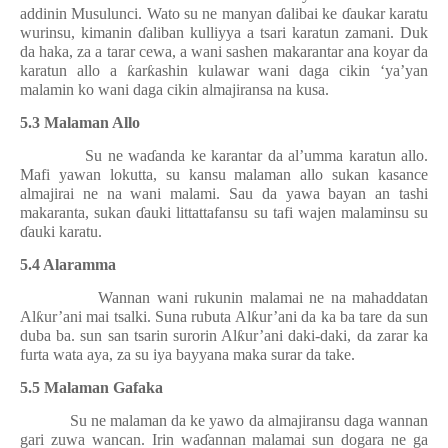
addinin Musulunci. Wato su ne manyan
ɗ
alibai ke
ɗ
aukar karatu
wurinsu, kimanin
ɗ
aliban kulliyya a tsari karatun zamani. Duk
da haka, za a tarar cewa, a wani sashen makarantar ana koyar da
karatun allo a
ƙ
ar
ƙ
ashin kulawar wani daga cikin ‘ya’yan
malamin ko wani daga cikin almajiransa na kusa.
5.3 Malaman Allo
Su ne wa
ɗ
anda ke karantar da al’umma karatun allo.
Mafi yawan lokutta, su kansu malaman allo sukan kasance
almajirai ne na wani malami. Sau da yawa bayan an tashi
makaranta, sukan
ɗ
auki littattafansu su tafi wajen malaminsu su
ɗ
auki karatu.
5.4 Alaramma
Wannan wani rukunin malamai ne na mahaddatan
Al
ƙ
ur’ani mai tsalki. Suna rubuta Al
ƙ
ur’ani da ka ba tare da sun
duba ba. sun san tsarin surorin Al
ƙ
ur’ani daki-daki, da zarar ka
furta wata aya, za su iya bayyana maka surar da take.
5.5 Malaman Gafaka
Su ne malaman da ke yawo da almajiransu daga wannan
gari zuwa wancan. Irin wa
ɗ
annan malamai sun dogara ne ga