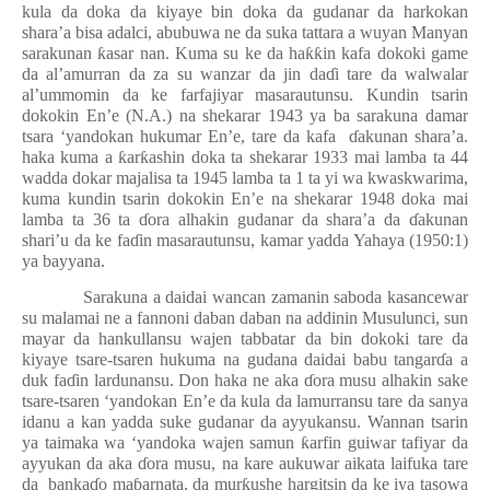
kula da doka da kiyaye bin doka da gudanar da harkokan
shara’a bisa adalci, abubuwa ne da suka tattara a wuyan Manyan
sarakunan
ƙ
asar nan. Kuma su ke da ha
ƙƙ
in kafa dokoki game
da al’amurran da za su wanzar da jin da
ɗ
i tare da walwalar
al’ummomin da ke farfajiyar masarautunsu. Kundin tsarin
dokokin En’e (N.A.) na shekarar 1943 ya ba sarakuna damar
tsara ‘yandokan hukumar En’e, tare da kafa
ɗ
akunan shara’a.
haka kuma a
ƙ
ar
ƙ
ashin doka ta shekarar 1933 mai lamba ta 44
wadda dokar majalisa ta 1945 lamba ta 1 ta yi wa kwaskwarima,
kuma kundin tsarin dokokin En’e na shekarar 1948 doka mai
lamba ta 36 ta
ɗ
ora alhakin gudanar da shara’a da
ɗ
akunan
shari’u da ke fa
ɗ
in masarautunsu, kamar yadda Yahaya (1950:1)
ya bayyana.
Sarakuna a daidai wancan zamanin saboda kasancewar
su malamai ne a fannoni daban daban na addinin Musulunci, sun
mayar da hankullansu wajen tabbatar da bin dokoki tare da
kiyaye tsare-tsaren hukuma na gudana daidai babu tangar
ɗ
a a
duk fa
ɗ
in lardunansu. Don haka ne aka
ɗ
ora musu alhakin sake
tsare-tsaren ‘yandokan En’e da kula da lamurransu tare da sanya
idanu a kan yadda suke gudanar da ayyukansu. Wannan tsarin
ya taimaka wa ‘yandoka wajen samun
ƙ
arfin guiwar tafiyar da
ayyukan da aka
ɗ
ora musu, na kare aukuwar aikata laifuka tare
da
banka
ɗ
o ma
ɓ
arnata, da mur
ƙ
ushe hargitsin da ke iya tasowa