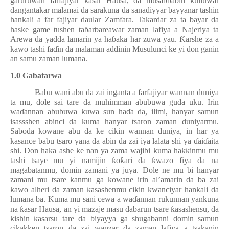
garuruwan farfajiyar
ƙ
asar Hausa, da musabbabin
ƙ
ulluwar
dangantakar malamai da sarakuna da sanadiyyar bayyanar tashin
hankali a far fajiyar daular Zamfara. Takardar za ta bayar da
haske game tushen ta
ɓ
ar
ɓ
areawar zaman lafiya a Najeriya ta
Arewa da yadda lamarin ya ha
ɓ
aka har zuwa yau.
Ƙ
arshe za a
kawo tashi fa
ɗ
in da malaman addinin Musulunci ke yi don ganin
an samu zaman lumana.
1.0 Gabatarwa
Babu wani abu da zai inganta a farfajiyar wannan duniya
ta mu, dole sai tare da muhimman abubuwa guda uku. Irin
wa
ɗ
annan abubuwa kuwa sun ha
ɗ
a da, ilimi, hanyar samun
isassshen abinci da kuma hanyar tsaron zaman duniyarmu.
Saboda kowane abu da ke cikin wannan duniya, in har ya
kasance babu tsaro yana da abin da zai iya lalata shi ya
ɗ
ai
ɗ
aita
shi. Don haka ashe ke nan ya zama wajibi kuma ha
ƙƙ
inmu mu
tashi tsaye mu yi namijin
ƙ
o
ƙ
ari da
ƙ
wazo fiya da na
magabatanmu, domin zamani ya juya. Dole ne mu bi hanyar
zamani mu tsare kanmu ga kowane irin al’amarin da ba zai
kawo alheri da zaman
ƙ
asashenmu cikin kwanciyar hankali da
lumana ba. Kuma mu sani cewa a wa
ɗ
annan rukunnan yankuna
na
ƙ
asar Hausa, an yi mazaje masu dabarun tsare
ƙ
asashensu, da
kishin
ƙ
asarsu tare da biyayya ga shugabanni domin samun
cikakken tsaron da zai wanzar da zaman lafiya a tsakanin