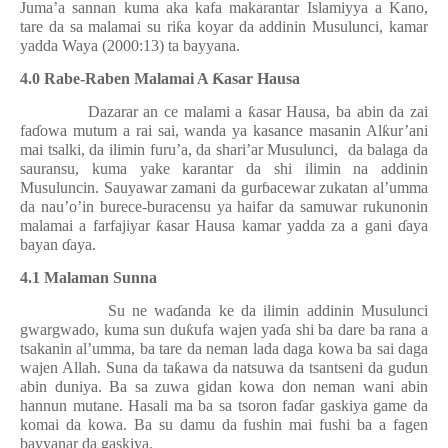
Juma’a sannan kuma aka kafa makarantar Islamiyya a Kano,
tare da sa malamai su ri
ƙ
a koyar da addinin Musulunci, kamar
yadda Waya (2000:13) ta bayyana.
4.0 Rabe-Raben Malamai A
Ƙ
asar Hausa
Dazarar an ce malami a
ƙ
asar Hausa, ba abin da zai
fa
ɗ
owa mutum a rai sai, wanda ya kasance masanin Al
ƙ
ur’ani
mai tsalki, da ilimin furu’a, da shari’ar Musulunci,
da balaga da
sauransu, kuma yake karantar da shi ilimin na addinin
Musuluncin. Sauyawar zamani da gur
ɓ
acewar zukatan al’umma
da nau’o’in burece-buracensu ya haifar da samuwar rukunonin
malamai a farfajiyar
ƙ
asar Hausa kamar yadda za a gani
ɗ
aya
bayan
ɗ
aya.
4.1 Malaman Sunna
Su ne wa
ɗ
anda ke da ilimin addinin Musulunci
gwargwado, kuma sun du
ƙ
ufa wajen ya
ɗ
a shi ba dare ba rana a
tsakanin al’umma, ba tare da neman lada daga kowa ba sai daga
wajen Allah. Suna da ta
ƙ
awa da natsuwa da tsantseni da gudun
abin duniya. Ba sa zuwa gidan kowa don neman wani abin
hannun mutane. Hasali ma ba sa tsoron fa
ɗ
ar gaskiya game da
komai da kowa. Ba su damu da fushin mai fushi ba a fagen
bayyanar da gaskiya.