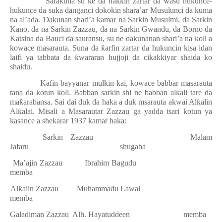
Sarakuna su ke da ha
ƙƙ
in zartar da wasu hukunce-
hukunce da suka danganci dokokin shara’ar Musulunci da kuma
na al’ada.
Ɗ
akunan shari’a kamar na Sarkin Musulmi, da Sarkin
Kano, da na Sarkin Zazzau, da na Sarkin Gwandu, da Borno da
Katsina da Bauci da sauransu, su ne
ɗ
akunanan shari’a na
ƙ
oli a
kowace masarauta. Suna da
ƙ
arfin zartar da hukuncin kisa idan
laifi ya tabbata da
ƙ
wararan hujjoji da cikakkiyar shaida ko
shaidu.
Kafin bayyanar mulkin kai, kowace babbar masarauta
tana da kotun
ƙ
oli. Babban sarkin shi ne babban al
ƙ
ali tare da
ma
ƙ
arabansa. Sai dai duk da haka a duk msarauta akwai Al
ƙ
alin
Al
ƙ
alai. Misali a Masarautar Zazzau ga yadda tsari kotun ya
kasance a shekarar 1937 kamar haka:
1.
Sarkin Zazzau
Malam
Jafaru
shugaba
2.
Ma’ajin Zazzau
Ibrahim Bagudu
memba
3.
Al
ƙ
alin Zazzau
Muhammadu Lawal
memba
4.
Galadiman Zazzau
Alh. Hayatuddeen
memba