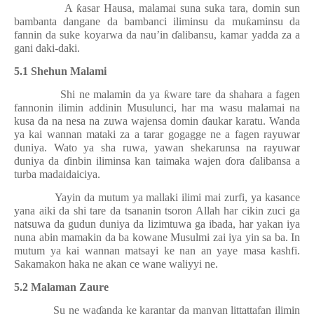
A
ƙ
asar Hausa, malamai suna suka tara, domin sun
bambanta dangane da bambanci iliminsu da mu
ƙ
aminsu da
fannin da suke koyarwa da nau’in
ɗ
alibansu, kamar yadda za a
gani daki-daki.
5.1 Shehun Malami
Shi ne malamin da ya
ƙ
ware tare da shahara a fagen
fannonin ilimin addinin Musulunci, har ma wasu malamai na
kusa da na nesa na zuwa wajensa domin
ɗ
aukar karatu. Wanda
ya kai wannan mataki za a tarar gogagge ne a fagen rayuwar
duniya. Wato ya sha ruwa, yawan shekarunsa na rayuwar
duniya da
ɗ
inbin iliminsa kan taimaka wajen
ɗ
ora
ɗ
alibansa a
turba madaidaiciya.
Yayin da mutum ya mallaki ilimi mai zurfi, ya kasance
yana aiki da shi tare da tsananin tsoron Allah har cikin zuci ga
natsuwa da gudun duniya da lizimtuwa ga ibada, har yakan iya
nuna abin mamakin da ba kowane Musulmi zai iya yin sa ba. In
mutum ya kai wannan matsayi ke nan an yaye masa kashfi.
Sakamakon haka ne akan ce wane waliyyi ne.
5.2 Malaman Zaure
Su ne wa
ɗ
anda ke karantar da manyan littattafan ilimin