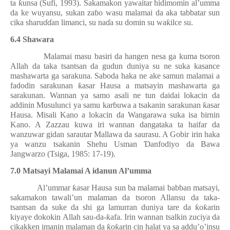
ta
ƙ
unsa (Sufi, 1993). Sakamakon yawaitar hidimomin al’umma
da ke wuyansu, sukan za
ɓ
o wasu malamai da aka tabbatar sun
cika sharu
ɗɗ
an limanci, su na
ɗ
a su domin su wa
ƙ
ilce su.
6.4 Shawara
Malamai masu basiri da hangen nesa ga kuma tsoron
Allah da taka tsantsan da gudun duniya su ne suka kasance
mashawarta ga sarakuna. Saboda haka ne ake samun malamai a
fadodin sarakunan
ƙ
asar Hausa a matsayin mashawarta ga
sarakunan. Wannan ya samo asali ne tun daidai lokacin da
addinin Musulunci ya samu kar
ɓ
uwa a tsakanin sarakunan
ƙ
asar
Hausa. Misali Kano a lokacin da Wangarawa suka isa birnin
Kano. A Zazzau kuwa iri wannan dangataka ta haifar da
wanzuwar gidan sarautar Mallawa da saurasu. A Gobir irin haka
ya wanzu tsakanin Shehu Usman
Ɗ
anfodiyo da Bawa
Jangwarzo (Tsiga, 1985: 17-19).
7.0 Matsayi Malamai A idanun Al’umma
Al’ummar
ƙ
asar Hausa sun ba malamai babban matsayi,
sakamakon tawali’un malaman da tsoron Allansu da taka-
tsantsan da suke da shi ga lamurran duniya tare da
ƙ
o
ƙ
arin
kiyaye dokokin Allah sau-da-
ƙ
afa. Irin wannan tsalkin zuciya da
cikakken imanin malaman da
ƙ
o
ƙ
arin cin halat ya sa addu’o’insu