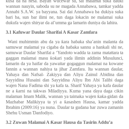
kusa da na nesa. Bayan wucewar su, sai malamai suka
ɗ
auki
wannan nauyin, saboda su ne magada Annabawa, tamkar yadda
Annabi S.A.W. ya bayyana. Sai dai Annabawa ba dukiya suka
bari ba, sun bar ilimi ne, tun daga lokacin ne malamai suka
du
ƙ
ufa wajen shiryar da al’umma ga lamarin duniya da lahira.
3.1 Kafuwar Daular Sharifai A
Ƙ
asar Zamfara
Wani muhimmin abu da ya
ƙ
ara ha
ɓ
aka sha’anin malanta da
samuwar malamai ya cigaba da ha
ɓ
aka sannu a hankali shi ne,
samuwar Daular Sharifai a ‘Yandoto wadda ta zama matattara ta
gaggan malamai masu
ƙ
o
ƙ
ari ya
ɗ
a ilimin addinin Musulunci,
lamarin da ya haifar da yawaitar gogaggun malamai na kowane
fannin a wannan nahiya ta jihar Zamfara. Ita wannan daular,
Yahaya
ɗ
an Nafsal- Zakiyya
ɗ
an Aliyu Zainul Abidina
ɗ
an
Sayyidina Husaini
ɗ
an Sayyidina Aliyu Ibn Abi Talibi daga
wajen Nana Fa
ɗ
ima shi ya kafa ta. Sharif Yahaya ya kafa daular
ne a
ƙ
arni na takwas Miladiyya. Kuma yana
ɗ
aya daga cikin
malaman Imam Malik, wannan ya taimaka wajen
ƙ
a
ƙ
a-gidan da
Mazhabar Malikiyya ta yi a
ƙ
asashen Hausa, kamar yadda
Ibrahim (2009:16) ya nuna. Daular ta gudana har zuwa zamanin
Shehu Usman
Ɗ
anfodiyo.
3.2 Zuwan Malamai A
Ƙ
asar Hausa da Tasirin Addu’a