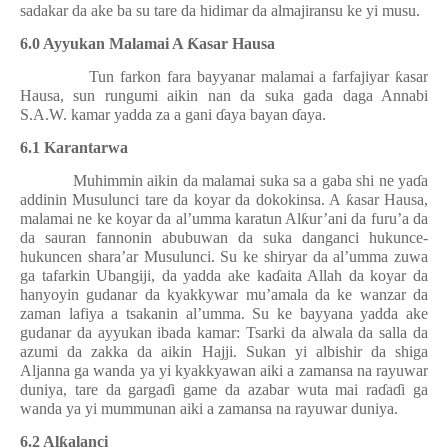
sadakar da ake ba su tare da hidimar da almajiransu ke yi musu.
6.0 Ayyukan Malamai A
Ƙ
asar Hausa
Tun farkon fara bayyanar malamai a farfajiyar
ƙ
asar
Hausa, sun rungumi aikin nan da suka gada daga Annabi
S.A.W. kamar yadda za a gani
ɗ
aya bayan
ɗ
aya.
6.1 Karantarwa
Muhimmin aikin da malamai suka sa a gaba shi ne ya
ɗ
a
addinin Musulunci tare da koyar da dokokinsa. A
ƙ
asar Hausa,
malamai ne ke koyar da al’umma karatun Al
ƙ
ur’ani da furu’a da
da sauran fannonin abubuwan da suka danganci hukunce-
hukuncen shara’ar Musulunci. Su ke shiryar da al’umma zuwa
ga tafarkin Ubangiji, da yadda ake ka
ɗ
aita Allah da koyar da
hanyoyin gudanar da kyakkywar mu’amala da ke wanzar da
zaman lafiya a tsakanin al’umma. Su ke bayyana yadda ake
gudanar da ayyukan ibada kamar: Tsarki da alwala da salla da
azumi da zakka da aikin Hajji. Sukan yi albishir da shiga
Aljanna ga wanda ya yi kyakkyawan aiki a zamansa na rayuwar
duniya, tare da garga
ɗ
i game da azabar wuta mai ra
ɗ
a
ɗ
i ga
wanda ya yi mummunan aiki a zamansa na rayuwar duniya.
6.2 Al
ƙ
alanci