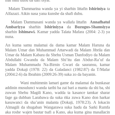
mai baiti dubu da
ɗ
ari biyar.
·
Malam
Ɗ
ammarina wanda ya yi sharhin littafin
Ishiriniya
ta
Alfazazi. Aikin nasa yana
ƙ
unshe da shafi dubu.
·
Malam
Ɗ
ammasani wanda ya wallafa littafin
Annafhatul
Ambariyya
sharhin
Ishiriniyya
da
Buzugus-Shamsiyya
sharhin
Ishimawi.
Kamar yadda Talata Mafara (2004: 2-3) ya
nuna.
An kuma samu malamai da dama kamar Malam Haruna da
Malam Umar
ɗ
an Muhammad Attarwadi da Malam Jibrila
ɗ
an
Umar da Malam Kabara da Shehu Usman
Ɗ
anfodiyo da Malam
Abdullahi Gwandu da Malam Shi’itu
ɗ
an Abdur-Ra’uf da
Malam Muhammadu Na-Birnin Gwari da sauransu, kamar
yadda Dokaji (1978: 22) da Galadanci (1982:87) da T/Mafar
(2004:2-6) da Ibrahim (2009:26-39) suka zo da bayanin.
Wani muhimmin lamari game da malamai da bun
ƙ
asar
addinin musulunci wanda tarihi ba zai bari a manta da shi ba, shi
zuwan Shehu Magili Kano, wadda ta kasance tamkar sharar
fage ga dubban Larabawa da suka ri
ƙ
a zuwa Kano don harkar
kasuwanci da sha’anin malanta (Dokaji, 1978:23). A lokacin
Almagili da shugaban Wangarawa suka ha
ɗ
u da Sarki Rumfa
aka roshe wajen bautar tsafi a Kano, aka kuma gina masallacin