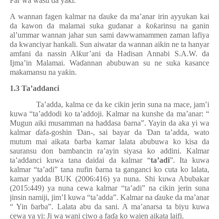
Far wa wasu da ya
ƙ
i.
A wannan fagen kalmar na
ɗ
auke da ma’anar irin ayyukan kai
da kawon da malamai suka gudanar a
ƙ
o
ƙ
arinsu na ganin
al’ummar wannan jahar sun sami dawwamammen zaman lafiya
da kwanciyar hankali. Sun aiwatar da wannan aikin ne ta hanyar
amfani da nassin Al
ƙ
ur’ani da Hadisan Annabi S.A.W. da
Ijma’in Malamai. Wa
ɗ
annan abubuwan su ne suka kasance
makamansu na ya
ƙ
in.
1.3 Ta’addanci
Ta’adda, kalma ce da ke cikin jerin suna na mace, jam’i
kuwa “ta’addodi ko ta’addoji. Kalmar na kunshe da ma’anar: “
Mugun aiki musamman na haddasa
ɓ
arna”. Yayin da aka yi wa
kalmar
ɗ
afa-goshin
Ɗ
an-, sai bayar da
Ɗ
an ta’adda, wato
mutum mai aikata
ɓ
arba kamar lalata abubuwa ko kisa da
sauransu don bambancin ra’ayin siyasa ko addini. Kalmar
ta’addanci kuwa tana daidai da kalmar “
ta’adi
”. Ita kuwa
kalmar “ta’adi” tana nufin
ɓ
arna ta ganganci ko cuta ko lalata,
kamar yadda BUK (2006:416) ya nuna. Shi kuwa Abubakar
(2015:449) ya nuna cewa kalmar “ta’adi” na cikin jerin suna
jinsin namiji, jim’I kuwa “ta’adda”. Kalmar na
ɗ
auke da ma’anar
“ Yin
ɓ
arba”. Lalata abu da sani. A ma’anarsa ta biyu kuwa
cewa ya yi: Ji wa wani ciwo a fa
ɗ
a ko wajen aikata laifi.