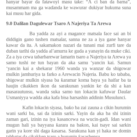
hanyar bayar da fatawoyi masu take: “A ci ban da
ɓ
arna”,
musammam ma ga wa
ɗ
anda ke wawurar dukiyar hukuma suna
kai musu har gida.
9.0 Dalilan Dagulewar Tsaro A Najeriya Ta Arewa
Ba yadda za ayi a magance matsala face sai an bi
diddigin gano tushen matsalar, sanna ne za a iya gane hanyar
kawar da ita. A sakamakon nazari da tunani mai zurfi tare da
duban tarihi da yadda al’amurra ke guda a yanayin da muke ciki.
Za a iya cewa ta
ɓ
ar
ɓ
arewar lamarin tsaro a Najeriya ta Arewa ya
samo tushi ne tun bayan da aka samu ‘yancin kai. Samun
‘yancin kai a shekarar 1960 wanda ya wanzar da shigowar
mulkin jamhuriya ta farko a Arewacin Najeria. Babu ko tababa,
shigowar mulkin siyasa ba
ƙ
aramar koma baya ya haifar ba ta
haujin cikakken ikon da sarakunan yankin ke da shi a kan
masarautunsu, wanda suka samo tun lokacin kafuwar Daular
Usmaniyya wadda aka kafa bisa harsashin addinin Musulunci.
Kafin lokacin siyasa, ba
ƙ
o ba zai zauna a cikin hurumin
wani sarki ba, sai da izinin sarki. Yayin da aka ba shi izinin
zaman gari, izinin na iya kasancewa na wucin-gadi. Idan wani
mugun hali ya bayyana
ƙ
arara na ba
ƙ
on, kai tsaye sai sarkin
garin ya kore shi daga
ƙ
asarsa. Sarakuna kan yi haka ne domin
tabbatar da cikakken tsaro a hurumin
ƙ
asashensu.