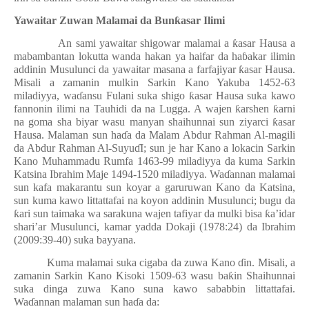
Yawaitar Zuwan Malamai da Bun
ƙ
asar Ilimi
An sami yawaitar shigowar malamai a
ƙ
asar Hausa a
mabambantan lokutta wanda hakan ya haifar da ha
ɓ
akar ilimin
addinin Musulunci da yawaitar masana a farfajiyar
ƙ
asar Hausa.
Misali a zamanin mulkin Sarkin Kano Yakuba 1452-63
miladiyya, wa
ɗ
ansu Fulani suka shigo
ƙ
asar Hausa suka kawo
fannonin ilimi na Tauhidi da na Lugga. A wajen
ƙ
arshen
ƙ
arni
na goma sha biyar wasu manyan shaihunnai sun ziyarci
ƙ
asar
Hausa. Malaman sun ha
ɗ
a da Malam Abdur Rahman Al-magili
da Abdur Rahman Al-Suyu
ɗ
I; sun je har Kano a lokacin Sarkin
Kano Muhammadu Rumfa 1463-99 miladiyya da kuma Sarkin
Katsina Ibrahim Maje 1494-1520 miladiyya. Wa
ɗ
annan malamai
sun kafa makarantu sun koyar a garuruwan Kano da Katsina,
sun kuma kawo littattafai na koyon addinin Musulunci; bugu da
ƙ
ari sun taimaka wa sarakuna wajen tafiyar da mulki bisa
ƙ
a’idar
shari’ar Musulunci, kamar yadda Dokaji (1978:24) da Ibrahim
(2009:39-40) suka bayyana.
Kuma malamai suka cigaba da zuwa Kano
ɗ
in. Misali, a
zamanin Sarkin Kano Kisoki 1509-63 wasu ba
ƙ
in Shaihunnai
suka dinga zuwa Kano suna kawo sababbin littattafai.
Wa
ɗ
annan malaman sun ha
ɗ
a da: