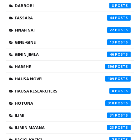
DABBOBI
8
FASSARA
44
FINAFINAI
22
GINE-GINE
13
GININ JIMLA
46
HARSHE
396
HAUSA NOVEL
109
HAUSA RESEARCHERS
8
HOTUNA
310
ILIMI
31
ILIMIN MA'ANA
23
KACICI-KACICI
7