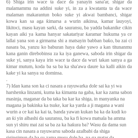
6) Shiga irin wace ta dace da yanayin sana'ar, shigar da
malamammu na addini suke yi, in za a kwatanta ta da wace
malaman makarantun boko suke yi akwai bambanci, shigar
kowa kan sa aga
ƙ
imarsa a wurin aikinsa, kamar lauyoyi,
likitoci, masu kayan sarki, da sauransu, ba yadda bakanike cikin
kayan aiki ya kama hanyar sakatariyar
ƙ
aramar hukuma ya ce
lallai yana son a girmama shi a matsayin babban ba
ƙ
o, ba zai ci
nasara ba, yanzu ko baburan haya dake yawo a kan titunanmu
kana ganin direbobinsu za ka iya ganewa, saboda irin shigar da
suke yi, sanya kaya irin wace ta dace da wuri takan sanya a ga
ƙ
imar mutum, koda ba sa ba ka sha'awa daure ka kalli aikin da
kake yi ka sanya su dominsa.
.
7) Idan kana son ka ci nasara a rayuwarka dole sai ka yi wa
harshenka linzami, kuma ka
ƙ
imanta na gaba, kar ka zama sabon
masinja, maganar da ba taka ba kar ka shiga, in manyanka na
magana ja bakinka ka tsuke, kar ka yarda a ji magana a wani
wurin a ce kai ka kai ta, banda yawan kukan ba ka da kudi ko
an
ƙ
i yin albashi da sauransu, ba ka fi kowa matsala ba amma
sun yi shiru mai zai sa ba za ka ha
ƙ
ura ba? Wasu da dama sun
kasa cin nasara a rayuwarsu saboda azalbabi da shiga
rigingimun da ba su zama musu dole ba, na ga matar da