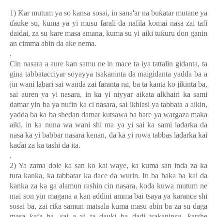
1) Kar mutum ya so kansa sosai, in sana'ar na bu
ƙ
atar mutane ya
ɗ
auke su, kuma ya yi musu farali da nafila komai nasa zai tafi
daidai, za su kare masa amana, kuma su yi aiki tu
ƙ
uru don ganin
an cimma abin da ake nema.
.
Cin nasara a aure kan samu ne in mace ta iya tattalin gidanta, ta
gina tabbatacciyar soyayya tsakaninta da maigidanta yadda ba a
jin wani labari sai wanda zai faranta rai, ba ta kanta ko jikinta ba,
sai auren ya yi nasara, in ka yi niyyar aikata alkhairi ka sami
damar yin ba ya nufin ka ci nasara, sai ikhlasi ya tabbata a aikin,
yadda ba ka ba shedan damar kutsawa ba bare ya wargaza maka
aiki, in ka nuna wa wani shi ma ya yi sai ka sami ladarka da
nasa ka yi babbar nasara kenan, da ka yi rowa tabbas ladarka kai
ka
ɗ
ai za ka tashi da ita.
.
2) Ya zama dole ka san ko kai waye, ka kuma san inda za ka
tura kanka, ka tabbatar ka dace da wurin
.
In ba haka ba kai da
kanka za ka ga alamun rashin cin nasara, koda kuwa mutum ne
mai son yin magana a kan addini amma bai tsaya ya karance shi
sosai ba, zai ri
ƙ
a samun matsala kuma masu abin ba za su daga
masa
ƙ
afa ba, sai a yi ta dauki ba dadi tsakaninsu,
ƙ
arshe