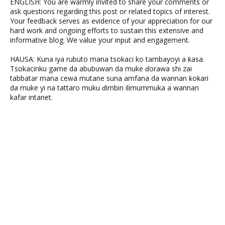
ENGLISH: You are warmly invited to share your comments or
ask questions regarding this post or related topics of interest.
Your feedback serves as evidence of your appreciation for our
hard work and ongoing efforts to sustain this extensive and
informative blog. We value your input and engagement.
HAUSA: Kuna iya rubuto mana tsokaci ko tambayoyi a ƙasa.
Tsokacinku game da abubuwan da muke ɗorawa shi zai
tabbatar mana cewa mutane suna amfana da wannan ƙoƙari
da muke yi na tattaro muku ɗimbin ilimummuka a wannan
kafar intanet.