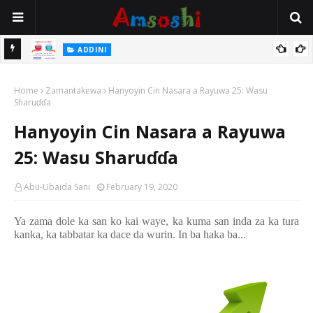
 Gudu
ADDINI
Na Yi Mafarki Ana Bikina, Kafin A Daura Aure Sai Na Farka
Home
Zamantakewa
Hanyoyin Cin Nasara a Rayuwa 25: Wasu
Sharuɗɗa
Hanyoyin Cin Nasara a Rayuwa
25: Wasu Sharuɗɗa
Abu-Ubaida Sani
February 19, 2020
Ya zama dole ka san ko kai waye, ka kuma san inda za ka tura
kanka, ka tabbatar ka dace da wurin
.
In ba haka ba
...