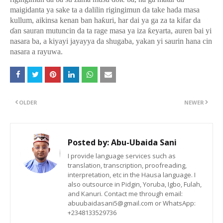
maigidanta ya sake ta a dalilin rigingimun da take hada masa
kullum, aikinsa kenan ban ha
ƙ
uri, har dai ya ga za ta kifar da
ɗ
an sauran mutuncin da ta rage masa ya iza
ƙ
eyarta, auren bai yi
nasara ba, a kiyayi jayayya da shugaba, yakan yi saurin hana cin
nasara a rayuwa.
OLDER
NEWER
Posted by:
Abu-Ubaida Sani
I provide language services such as
translation, transcription, proofreading,
interpretation, etc in the Hausa language. I
also outsource in Pidgin, Yoruba, Igbo, Fulah,
and Kanuri. Contact me through email:
abuubaidasani5@gmail.com or WhatsApp:
+2348133529736