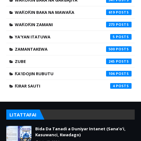
WAƘOƘIN BAKA NA GARGAJIYA
WAƘOƘIN BAKA NA MAWAƘA
619
WAƘOƘIN ZAMANI
273
YA'YAN ITATUWA
5
ZAMANTAKEWA
500
ZUBE
245
ƘA'IDOJIN RUBUTU
106
ƘIRAR SAUTI
4
LITATTAFAI
Bida Da Tanadi a Duniyar Intanet (Sana’o’i,
Kasuwanci, Kwadago)