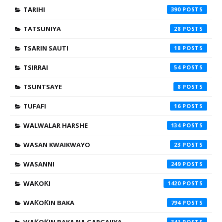
TARIHI
390
TATSUNIYA
28
TSARIN SAUTI
18
TSIRRAI
54
TSUNTSAYE
8
TUFAFI
16
WALWALAR HARSHE
134
WASAN KWAIKWAYO
23
WASANNI
249
WAƘOƘI
1420
WAƘOƘIN BAKA
794
341