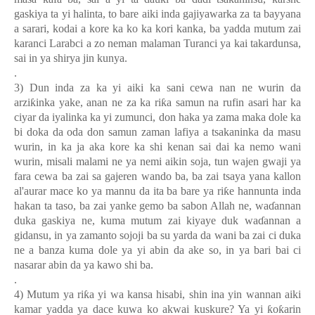
gaskiya ta yi halinta, to bare aiki inda gajiyawarka za ta bayyana
a sarari, kodai a kore ka ko ka kori kanka, ba yadda mutum zai
karanci Larabci a zo neman malaman Turanci ya kai takardunsa,
sai in ya shirya jin kunya.
.
3) Dun inda za ka yi aiki ka sani cewa nan ne wurin da
arzi
ƙ
inka yake, anan ne za ka ri
ƙ
a samun na rufin asari har ka
ciyar da iyalinka ka yi zumunci, don haka ya zama maka dole ka
bi doka da oda don samun zaman lafiya a tsakaninka da masu
wurin, in ka ja aka kore ka shi kenan sai dai ka nemo wani
wurin, misali malami ne ya nemi aikin soja, tun wajen gwaji ya
fara cewa ba zai sa gajeren wando ba, ba zai tsaya yana kallon
al'aurar mace ko ya mannu da ita ba bare ya ri
ƙ
e hannunta inda
hakan ta taso, ba zai yanke gemo ba sabon Allah ne, wa
ɗ
annan
duka gaskiya ne, kuma mutum zai kiyaye duk wa
ɗ
annan a
gidansu, in ya zamanto sojoji ba su yarda da wani ba zai ci duka
ne a banza kuma dole ya yi abin da ake so, in ya bari bai ci
nasarar abin da ya kawo shi ba.
.
4) Mutum ya ri
ƙ
a yi wa kansa hisabi, shin ina yin wannan aiki
kamar yadda ya dace kuwa ko akwai kuskure? Ya yi
ƙ
o
ƙ
arin