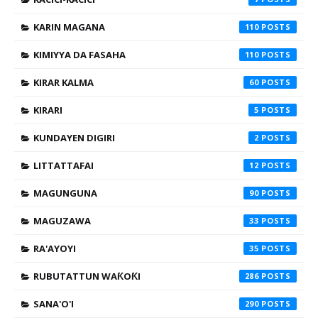
KARIN MAGANA
110
KIMIYYA DA FASAHA
110
KIRAR KALMA
60
KIRARI
5
KUNDAYEN DIGIRI
2
LITTATTAFAI
12
MAGUNGUNA
90
MAGUZAWA
33
RA'AYOYI
35
RUBUTATTUN WAƘOƘI
286
SANA'O'I
290