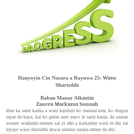
Hanyoyin Cin Nasara a Rayuwa 25:
Wasu
Sharuɗɗa
Baban Manar Al
ƙasim
Zauren Markazus Sunnah
Idan ka sami kanka a wani kamfani ko masana'anta, ko shagon
sayar da kaya, kai ko gidan aure mace ta sami kanta, da sauran
wurare wa
ɗ
anda mutum zai yi aiki a
ƙ
ar
ƙ
ashin wani in dai zai
kiyaye wasu sharudda akwai alamun nasara tattare da shi:-