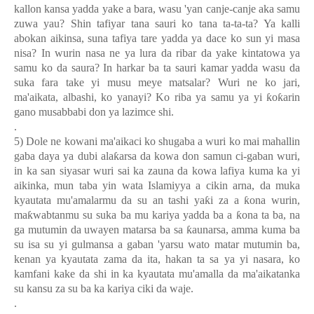
kallon kansa yadda yake a bara, wasu 'yan canje-canje aka samu
zuwa yau? Shin tafiyar tana sauri ko tana ta-ta-ta? Ya kalli
abokan aikinsa, suna tafiya tare yadda ya dace ko sun yi masa
nisa? In wurin nasa ne ya lura da ribar da yake kintatowa ya
samu ko da saura? In harkar ba ta sauri kamar yadda wasu da
suka fara take yi musu meye matsalar? Wuri ne ko jari,
ma'aikata, albashi, ko yanayi? Ko riba ya samu ya yi
ƙ
o
ƙ
arin
gano musabbabi don ya lazimce shi.
.
5) Dole ne kowani ma'aikaci ko shugaba a wuri ko mai mahallin
gaba daya ya dubi ala
ƙ
arsa da kowa don samun ci-gaban wuri,
in ka san siyasar wuri sai ka zauna da kowa lafiya kuma ka yi
aikinka, mun taba yin wata Islamiyya a cikin arna, da muka
kyautata mu'amalarmu da su an tashi ya
ƙ
i za a
ƙ
ona wurin,
ma
ƙ
wabtanmu su suka ba mu kariya yadda ba a
ƙ
ona ta ba, na
ga mutumin da uwayen matarsa ba sa
ƙ
aunarsa, amma kuma ba
su isa su yi gulmansa a gaban 'yarsu wato matar mutumin ba,
kenan ya kyautata zama da ita, hakan ta sa ya yi nasara, ko
kamfani kake da shi in ka kyautata mu'amalla da ma'aikatanka
su kansu za su ba ka kariya ciki da waje.
.