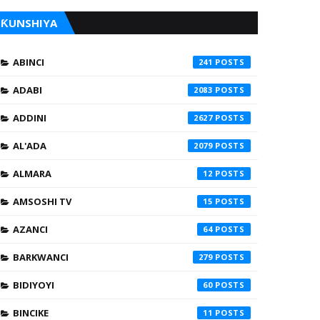
ƘUNSHIYA
ABINCI
241
ADABI
2083
ADDINI
2627
AL'ADA
2079
ALMARA
12
AMSOSHI TV
15
AZANCI
64
BARKWANCI
279
BIDIYOYI
60
BINCIKE
11