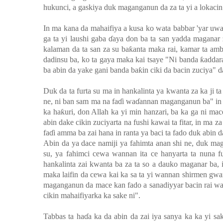
hukunci, a gaskiya duk maganganun da za ta yi a lokacin 
In ma kana da mahaifiya a kusa ko wata babbar 'yar uwa
ga ta yi laushi gaba
ɗ
aya don ba ta san yadda maganar z
kalaman da ta san za su ba
ƙ
anta maka rai, kamar ta amb
dadinsu ba, ko ta gaya maka kai tsaye "Ni banda
ƙ
addar
ba abin da yake gani banda ba
ƙ
in ciki da bacin zuciya" d
Duk da ta furta su ma in hankalinta ya kwanta za ka ji t
ne, ni ban sam ma na fa
ɗ
i wa
ɗ
annan maganganun ba" in da
ka ha
ƙ
uri, don Allah ka yi min hanzari, ba ka ga ni m
abin dake cikin zuciyarta na fushi kawai ta fitar, in ma z
fa
ɗ
i amma ba zai hana in ranta ya baci ta fado duk abin d
Abin da ya dace namiji ya fahimta anan shi ne, duk mag
su, ya fahimci cewa wannan ita ce hanyarta ta nuna f
hankalinta zai kwanta ba za ta so a dauko maganar ba,
maka laifin da cewa kai ka sa ta yi wannan shirmen gw
maganganun da mace kan fado a sanadiyyar bacin rai w
cikin mahaifiyarka ka sake ni".
Tabbas ta ha
ɗ
a ka da abin da zai iya sanya ka ka yi sa