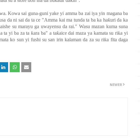
mata su a store don ina da bu
ƙ
atar dakin".
wa. Kowa sai guna-guni yake yi amma ba zai iya yin magana ba
usa da ni sai da ta ce "Amma kai ma tunda ta ba ka ha
ƙ
uri da ka
maishe su marayu ga uwayensu da rai." Wasu mazan kuma suna
a ta yi ba za ta
ƙ
ara ba" a ta
ƙ
aice dai maza ya kamata su ri
ƙ
a yi
ta ko sun yi fushi su san irin kalaman da za su ri
ƙ
a fita daga
NEWER