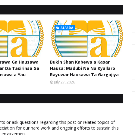
AL'ADA
srawa Ga Hausawa
Bukin Shan Kabewa a Kasar
ar Da Tasirinsa Ga
Hausa: Madubi Ne Na Кyallaro
usawa a Yau
Rayuwar Hausawa Ta Gargajiya
July 27, 2026
 or ask questions regarding this post or related topics of
eciation for our hard work and ongoing efforts to sustain this
nd engagement.