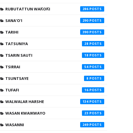
RUBUTATTUN WAƘOƘI
286
SANA'O'I
290
TARIHI
390
TATSUNIYA
28
TSARIN SAUTI
18
TSIRRAI
54
TSUNTSAYE
8
TUFAFI
16
WALWALAR HARSHE
134
WASAN KWAIKWAYO
23
WASANNI
249