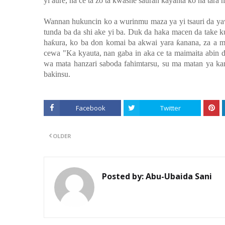
yi aure, na ce ta zo ta kwashe sauran kayanta ko na tara 
Wannan hukuncin ko a wurinmu maza ya yi tsauri da ya
tunda ba da shi ake yi ba. Duk da haka macen da take k
ha
ƙ
ura, ko ba don komai ba akwai yara
ƙ
anana, za a 
cewa "Ka kyauta, nan gaba in aka ce ta maimaita abin d
wa mata hanzari saboda fahimtarsu, su ma matan ya kama
bakinsu.
Facebook
Twitter
OLDER
Posted by:
Abu-Ubaida Sani