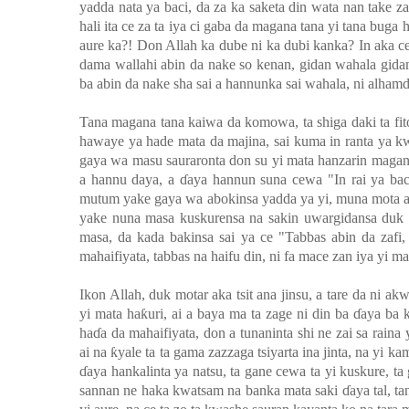
yadda nata ya baci, da za ka saketa din wata nan take z
hali ita ce za ta iya ci gaba da magana tana yi tana buga
aure ka?! Don Allah ka dube ni ka dubi kanka? In aka c
dama wallahi abin da nake so kenan, gidan wahala gidan
ba abin da nake sha sai a hannunka sai wahala, ni alhamdu
Tana magana tana kaiwa da komowa, ta shiga daki ta fito
hawaye ya hade mata da majina, sai kuma in ranta ya k
gaya wa masu sauraronta don su yi mata hanzarin magang
a hannu daya, a
ɗ
aya hannun suna cewa "In rai ya bac
mutum yake gaya wa abokinsa yadda ya yi, muna mota a
yake nuna masa kuskurensa na sakin uwargidansa duk k
masa, da kada bakinsa sai ya ce "Tabbas abin da zafi
mahaifiyata, tabbas na haifu din, ni fa mace zan iya yi m
Ikon Allah, duk motar aka tsit ana jinsu, a tare da ni ak
yi mata ha
ƙ
uri, ai a baya ma ta zage ni din ba
ɗ
aya ba k
ha
ɗ
a da mahaifiyata, don a tunaninta shi ne zai sa rain
ai na
ƙ
yale ta ta gama zazzaga tsiyarta ina jinta, na yi
ɗ
aya hankalinta ya natsu, ta gane cewa ta yi kuskure, ta
sannan ne haka kwatsam na banka mata saki
ɗ
aya tal, t