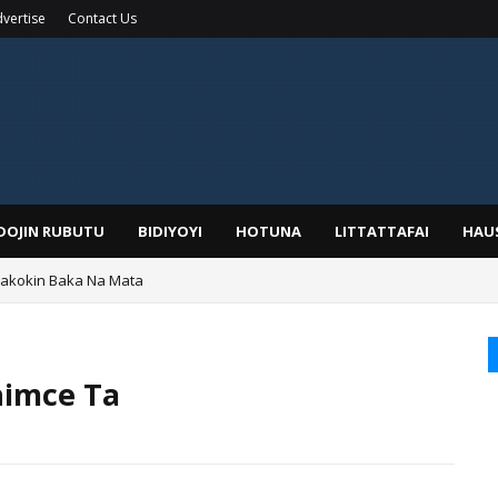
vertise
Contact Us
IDOJIN RUBUTU
BIDIYOYI
HOTUNA
LITTATTAFAI
HAU
Wakokin Baka Na Mata
yar: Sarkin Mafaran Gummi Justice Lawal Hassan
himce Ta