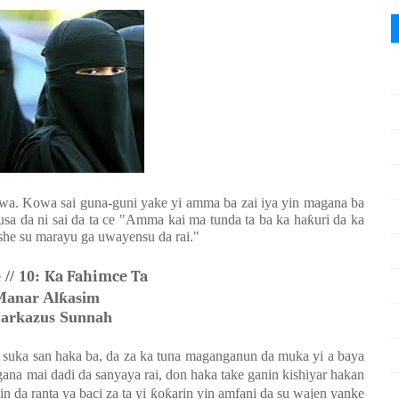
wa. Kowa sai guna-guni yake yi amma ba zai iya yin magana ba
usa da ni sai da ta ce "Amma kai ma tunda ta ba ka ha
ƙ
uri da ka
she su marayu ga uwayensu da rai."
 //
10:
Ka Fahimce Ta
Manar Al
ƙ
asim
arkazus Sunnah
a suka san haka ba, da za ka tuna maganganun da muka yi a baya
ana mai dadi da sanyaya rai, don haka take ganin kishiyar hakan
in da ranta ya baci za ta yi
ƙ
o
ƙ
arin yin amfani da su wajen yanke