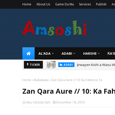
Home
About Us
Game Da Mu
Services
Publish
Ad
AL'ADA
ADABI
HARSHE
ƘA'
Jirwayen Kishi a Wasu 
ADABI
TICKER
Sarkin Gummi Na Sha Bi
TARIHI
Home
Bukukuwa
Zan Qara Aure // 10: Ka Fahimce Ta
Zan Qara Aure // 10: Ka Fa
Abu-Ubaida Sani
December 18, 2019