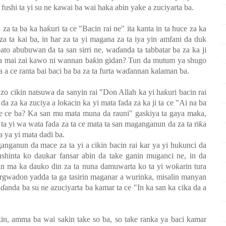
fushi ta yi su ne kawai ba wai haka abin yake a zuciyarta ba.
 za ta ba ka ha
ƙ
uri ta ce "Bacin rai ne" ita kanta in ta huce za ka
a ta kai ba, in har za ta yi magana za ta iya yin amfani da duk
ato abubuwan da ta san sirri ne, wa
ɗ
anda ta tabbatar ba za ka ji
a mai zai kawo ni wannan ba
ƙ
in gidan? Tun da mutum ya shugo
a a ce ranta bai baci ba ba za ta furta wa
ɗ
annan kalaman ba.
a zo cikin natsuwa da sanyin rai "Don Allah ka yi ha
ƙ
uri bacin rai
 za ka zuciya a lokacin ka yi mata fada za ka ji ta ce "Ai na ba
ace ce ba? Ka san mu mata muna da rauni" gaskiya ta gaya maka,
a ta yi wa wata fada za ta ce mata ta san maganganun da za ta ri
ƙ
a
a ya yi mata dadi ba.
anganun da mace za ta yi a cikin bacin rai kar ya yi hukunci da
ushinta ko daukar fansar abin da take ganin muganci ne, in da
 in ma ka dauko din za ta nuna damuwarta ko ta yi wo
ƙ
arin tura
argwadon yadda ta ga tasirin maganar a wurinka, misalin manyan
a
ɗ
anda ba su ne azuciyarta ba kamar ta ce "In ka san ka cika da a
kin, amma ba wai sakin take so ba, so take ranka ya baci kamar