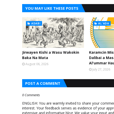
YOU MAY LIKE THESE POSTS
ADABI
AL'ADA
Jirwayen Kishi a Wasu Wakokin
Karamcin Mi
Baka Na Mata
Dalibai a Mas
Al'ummar Ha
August 06, 2026
July 27, 2026
POST A COMMENT
0 Comments
ENGLISH: You are warmly invited to share your comments
interest. Your feedback serves as evidence of your appr
extensive and informative blog. We value your input a