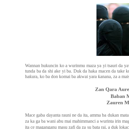
Wannan hukuncin ko a wurinmu maza ya yi tsauri da ya
tunda ba da shi ake yi ba. Duk da haka macen da take k
ha
ƙ
ura, ko ba don komai ba akwai yara
ƙ
anana, za a mai
Zan Qara Aure
Baban 
Zauren M
Mace gaba
ɗ
ayanta rauni ne da ita, amma ba dukan mat
za ka ga ba wani abu mai mahimmanci a wurinta irin mag
ita ce maganganu masu zafi da za su bata rai, a duk lokac