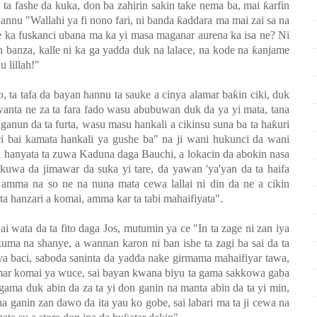
a ta fashe da kuka, don ba zahirin sakin take nema ba, mai
ƙ
arfin
 hannu "Wallahi ya fi nono fari, ni banda
ƙ
addara ma mai zai sa na
e ka fuskanci ubana ma ka yi masa maganar aurena ka isa ne? Ni
 banza, kalle ni ka ga yadda duk na lalace, na kode na
ƙ
anjame
 lillah!"
, ta tafa da bayan hannu ta sauke a cinya alamar ba
ƙ
in ciki, duk
wanta ne za ta fara fado wasu abubuwan duk da ya yi mata, tana
anun da ta furta, wasu masu hankali a cikinsu suna ba ta ha
ƙ
uri
i bai kamata hankali ya gushe ba" na ji wani hukunci da wani
 hanyata ta zuwa Kaduna daga Bauchi, a lokacin da abokin nasa
uwa da jimawar da suka yi tare, da yawan 'ya'yan da ta haifa
, amma na so ne na nuna mata cewa lallai ni din da ne a cikin
ata hanzari a komai, amma kar ta tabi mahaifiyata".
wai wata da ta fito daga Jos, mutumin ya ce "In ta zage ni zan iya
uma na shanye, a wannan karon ni ban ishe ta zagi ba sai da ta
a ya baci, saboda saninta da yadda nake girmama mahaifiyar tawa,
 kamar komai ya wuce, sai bayan kwana biyu ta gama sakkowa gaba
 gama duk abin da za ta yi don ganin na manta abin da ta yi min,
ana ganin zan dawo da ita yau ko gobe, sai labari ma ta ji cewa na