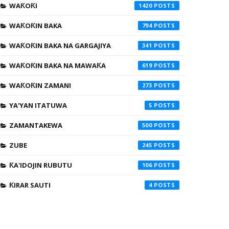
WAƘOƘI
1420
WAƘOƘIN BAKA
794
WAƘOƘIN BAKA NA GARGAJIYA
341
WAƘOƘIN BAKA NA MAWAƘA
619
WAƘOƘIN ZAMANI
273
YA'YAN ITATUWA
5
ZAMANTAKEWA
500
ZUBE
245
ƘA'IDOJIN RUBUTU
106
ƘIRAR SAUTI
4