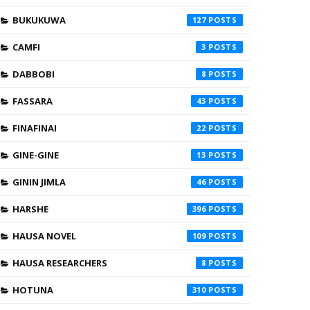
BUKUKUWA
127
CAMFI
3
DABBOBI
8
FASSARA
43
FINAFINAI
22
GINE-GINE
13
GININ JIMLA
46
HARSHE
396
HAUSA NOVEL
109
HAUSA RESEARCHERS
8
HOTUNA
310