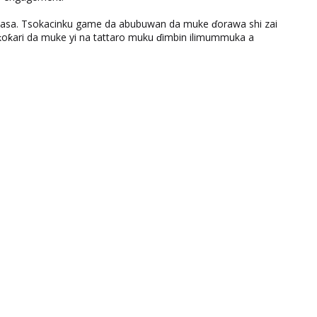
ƙasa. Tsokacinku game da abubuwan da muke ɗorawa shi zai
ƙari da muke yi na tattaro muku ɗimbin ilimummuka a