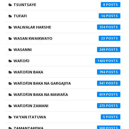
TSUNTSAYE
8
TUFAFI
16
WALWALAR HARSHE
134
WASAN KWAIKWAYO
23
WASANNI
249
WAƘOƘI
1420
WAƘOƘIN BAKA
794
WAƘOƘIN BAKA NA GARGAJIYA
341
WAƘOƘIN BAKA NA MAWAƘA
619
WAƘOƘIN ZAMANI
273
YA'YAN ITATUWA
5
ZAMANTAKEWA
500