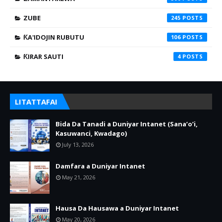
ZUBE
245
ƘA'IDOJIN RUBUTU
106
ƘIRAR SAUTI
4
LITATTAFAI
Bida Da Tanadi a Duniyar Intanet (Sana’o’i,
Kasuwanci, Kwadago)
July 13, 2026
Damfara a Duniyar Intanet
May 21, 2026
Hausa Da Hausawa a Duniyar Intanet
May 20, 2026