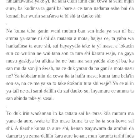
fantamawarsa yake yi, ita tana cikin farin ciki cewa ta sami mijin
aure, ba kudinsa ta gani ba bare a ce tana nadama ashe bai da
komai, har wurin sana'arsa ta bi shi ta dauko shi.
.
Na kuma ta
ɓ
a ganin wani mutum ban san inda ya san ni ba,
amma ya same ni shi da matarsa a mota, hajiya ce, ta yaba wa
hankalinsa ta aure shi, sai hayayyafa take ta yi masa, a lokacin
sun zo wurina ne wai tana son ta tura shi karatu waje, na gaya
musu gaskiya ba aikina ba ne ban ma san yadda ake yi ba, ka
san mu da son jin
ƙ
wab, na ce duk yaran da na gani a mota nasu
ne? Ya tabbatar min da cewa ita ta haifa masa, kuma tana bala'in
son sa, na ce me ya sa to take
ƙ
o
ƙ
arin tura shi waje? Ya ce ai in
ya tafi ne zai sami dalilin da zai dauko su, Inyamura ce amma ta
san abinda take yi sosai.
.
To duk irin wa
ɗ
annan in ka tattara sai ka taras
ƙ
ila mutum ma
yana da aure, wata ta fito masa kuma ta ce ba ta son kowa sai
shi
.
A
ƙ
arshe kuma ta aure shi, kenan tsayuwarta da amfani da
damarta ya zama dalilin
ƙ
ara aure kenan, mun karanta tarihi inda