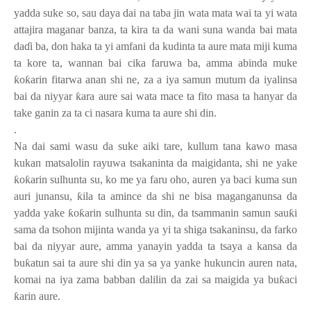
yadda suke so, sau daya dai na taba jin wata mata wai ta yi wata
attajira maganar banza, ta kira ta da wani suna wanda bai mata
da
ɗ
i ba, don haka ta yi amfani da kudinta ta aure mata miji kuma
ta kore ta, wannan bai cika faruwa ba, amma abinda muke
ƙ
o
ƙ
arin fitarwa anan shi ne, za a iya samun mutum da iyalinsa
bai da niyyar
ƙ
ara aure sai wata mace ta fito masa ta hanyar da
take ganin za ta ci nasara kuma ta aure shi din.
.
Na dai sami wasu da suke aiki tare, kullum tana kawo masa
kukan matsalolin rayuwa tsakaninta da maigidanta, shi ne yake
ƙ
o
ƙ
arin sulhunta su, ko me ya faru oho, auren ya baci kuma sun
auri junansu,
ƙ
ila ta amince da shi ne bisa maganganunsa da
yadda yake
ƙ
o
ƙ
arin sulhunta su din, da tsammanin samun sau
ƙ
i
sama da tsohon mijinta wanda ya yi ta shiga tsakaninsu, da farko
bai da niyyar aure, amma yanayin yadda ta tsaya a kansa da
bu
ƙ
atun sai ta aure shi din ya sa ya yanke hukuncin auren nata,
komai na iya zama babban dalilin da zai sa maigida ya bu
ƙ
aci
ƙ
arin aure.