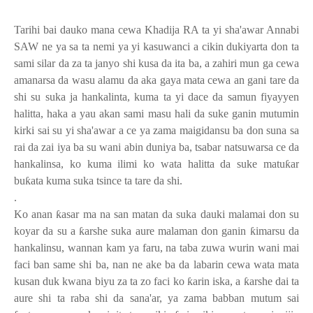
Tarihi bai dauko mana cewa Khadija RA ta yi sha'awar Annabi
SAW ne ya sa ta nemi ya yi kasuwanci a cikin dukiyarta don ta
sami silar da za ta janyo shi kusa da ita ba, a zahiri mun ga cewa
amanarsa da wasu alamu da aka gaya mata cewa an gani tare da
shi su suka ja hankalinta, kuma ta yi dace da samun fiyayyen
halitta, haka a yau akan sami masu hali da suke ganin mutumin
kirki sai su yi sha'awar a ce ya zama maigidansu ba don suna sa
rai da zai iya ba su wani abin duniya ba, tsabar natsuwarsa ce da
hankalinsa, ko kuma ilimi ko wata halitta da suke matu
ƙ
ar
bu
ƙ
ata kuma suka tsince ta tare da shi.
.
Ko anan
ƙ
asar ma na san matan da suka dauki malamai don su
koyar da su a
ƙ
arshe suka aure malaman don ganin
ƙ
imarsu da
hankalinsu, wannan kam ya faru, na taba zuwa wurin wani mai
faci ban same shi ba, nan ne ake ba da labarin cewa wata mata
kusan duk kwana biyu za ta zo faci ko
ƙ
arin iska, a
ƙ
arshe dai ta
aure shi ta raba shi da sana'ar, ya zama babban mutum sai