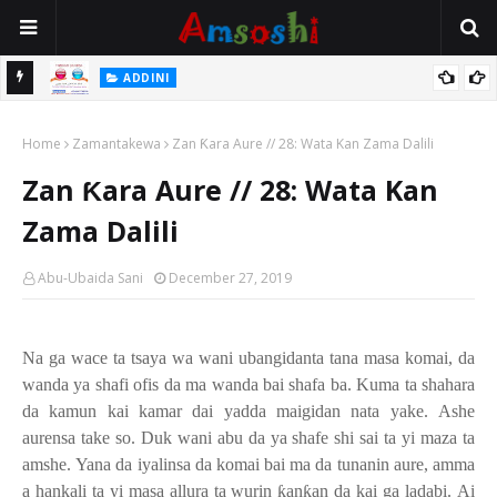
 Gudu
ADDINI
Na Yi Mafarki Ana Bikina, Kafin A Daura Aure Sai Na Farka
Home
Zamantakewa
Zan Ƙara Aure // 28: Wata Kan Zama Dalili
Zan Ƙara Aure // 28: Wata Kan
Zama Dalili
Abu-Ubaida Sani
December 27, 2019
Na ga wace ta tsaya wa wani ubangidanta tana masa komai, da
wanda ya shafi ofis da ma wanda bai shafa ba
.
Kuma ta shahara
da kamun kai kamar dai yadda maigidan nata yake
.
Ashe
aurensa take so
.
Duk wani abu da ya shafe shi sai ta yi maza ta
amshe
.
Yana da iyalinsa da komai bai ma da tunanin aure, amma
a hankali ta yi masa allura ta wurin
ƙ
an
ƙ
an da kai ga ladabi
.
Ai