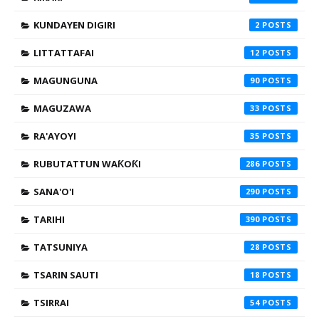
KUNDAYEN DIGIRI
2
LITTATTAFAI
12
MAGUNGUNA
90
MAGUZAWA
33
RA'AYOYI
35
RUBUTATTUN WAƘOƘI
286
SANA'O'I
290
TARIHI
390
TATSUNIYA
28
TSARIN SAUTI
18
TSIRRAI
54