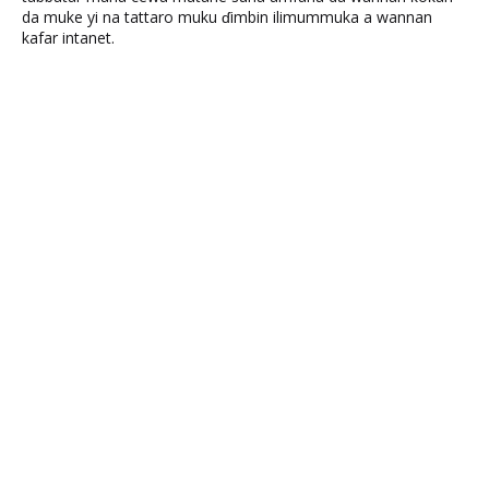
da muke yi na tattaro muku ɗimbin ilimummuka a wannan
kafar intanet.