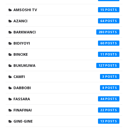
AMSOSHI TV
15
AZANCI
64
BARKWANCI
280
BIDIYOYI
60
BINCIKE
11
BUKUKUWA
127
CAMFI
3
DABBOBI
8
FASSARA
44
FINAFINAI
22
GINE-GINE
13