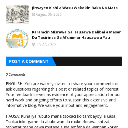
Jirwayen Kishi a Wasu Wakokin Baka Na Mata
August 06, 2026
Karamcin Misrawa Ga Hausawa Dalibai a Masar
Da Tasirinsa Ga Al'ummar Hausawa a Yau
July 27, 2026
POST A COMMENT
0 Comments
ENGLISH: You are warmly invited to share your comments or
ask questions regarding this post or related topics of interest.
Your feedback serves as evidence of your appreciation for our
hard work and ongoing efforts to sustain this extensive and
informative blog. We value your input and engagement.
HAUSA: Kuna iya rubuto mana tsokaci ko tambayoyi a ƙasa.
Tsokacinku game da abubuwan da muke ɗorawa shi zai
tabbatar mana cewa mutane suna amfana da wannan ƙoƙari