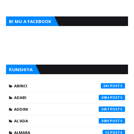
BI MU A FACEBOOK
ƘUNSHIYA
ABINCI
241
ADABI
2084
ADDINI
2657
AL'ADA
2080
ALMARA
12