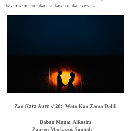
bayan wani
ɗ
an lokaci sai kawai muka ji cewa
...
Zan
Ƙara Aure
// 2
8
:
Wata Kan Zama Dalili
Baban Manar Al
ƙ
asim
Zauren Markazus Sunnah