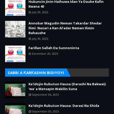
Hukuncin Jinin Haihuwa Idan Ya Dauke Kafin
Kwana 40
July 30, 2026
Annobar Magudin Neman Takardar Shedar
Ilimi: Nazari a Kan Al’adar Neman Ilimin
Bahaushe
July 30, 2026
Farillan Sallah Da Sunnoninta
December 20, 2025
SABBI A ƘARƘASHIN BIDIYOYI
Ka'idojin Rubutun Hausa (Darashi Na Bakwai):
'wa' a Matsayin Wakilin Suna
September 06, 2025
Ka'idojin Rubutun Hausa: Darasi Na Shida
September 05, 2025