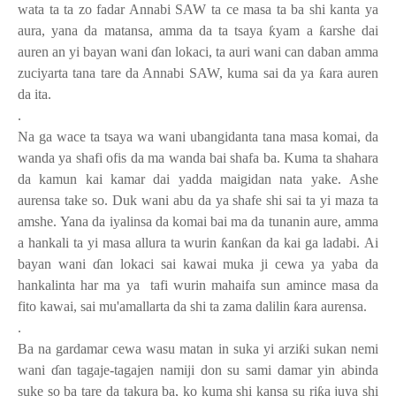
wata ta ta zo fadar Annabi SAW ta ce masa ta ba shi kanta ya
aura, yana da matansa, amma da ta tsaya
ƙ
yam a
ƙ
arshe dai
auren an yi bayan wani
ɗ
an lokaci, ta auri wani can daban amma
zuciyarta tana tare da Annabi SAW, kuma sai da ya
ƙ
ara auren
da ita.
.
Na ga wace ta tsaya wa wani ubangidanta tana masa komai, da
wanda ya shafi ofis da ma wanda bai shafa ba
.
Kuma ta shahara
da kamun kai kamar dai yadda maigidan nata yake
.
Ashe
aurensa take so
.
Duk wani abu da ya shafe shi sai ta yi maza ta
amshe
.
Yana da iyalinsa da komai bai ma da tunanin aure, amma
a hankali ta yi masa allura ta wurin
ƙ
an
ƙ
an da kai ga ladabi
.
Ai
bayan wani
ɗ
an lokaci sai kawai muka ji cewa ya yaba da
hankalinta har ma ya
tafi wurin mahaifa sun amince masa da
fito kawai, sai mu'amallarta da shi ta zama dalilin
ƙ
ara aurensa.
.
Ba na gardamar cewa wasu matan in suka yi arzi
ƙ
i sukan nemi
wani
ɗ
an tagaje-tagajen namiji don su sami damar yin abinda
suke so ba tare da takura ba, ko kuma shi kansa su ri
ƙ
a juya shi