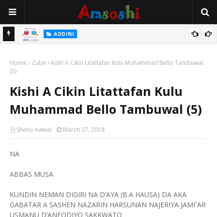
 Gudu
ADDINI
Na Yi Mafarki Ana Bikina, Kafin A Daura Aure Sai Na Farka
Home
Zube
Kishi A Cikin Litattafan Kulu Muhammad Bello Tambuwal
(5)
Kishi A Cikin Litattafan Kulu
Muhammad Bello Tambuwal (5)
Shehu Awwal
March 27, 2018
NA
ABBAS MUSA
KUNDIN NEMAN DIGIRI NA D’AYA (B.A HAUSA) DA AKA
GABATAR A SASHEN NAZARIN HARSUNAN NAJERIYA JAMI`AR
USMANU D’ANFODIYO SAKKWATO