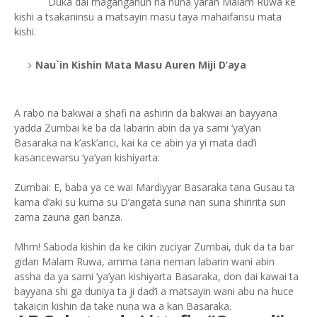
Duka dai maganganun na nuna yaran Malam Ruwa ke
kishi a tsakaninsu a matsayin masu taya mahaifansu mata
kishi.
Nau`in Kishin Mata Masu Auren Miji D’aya
A rabo na bakwai a shafi na ashirin da bakwai an bayyana
yadda Zumbai ke ba da labarin abin da ya sami ‘ya’yan
Basaraka na k’ask’anci, kai ka ce abin ya yi mata dad’i
kasancewarsu ‘ya’yan kishiyarta:
Zumbai: E, baba ya ce wai Mardiyyar Basaraka tana Gusau ta
kama d’aki su kuma su D’angata suna nan suna shiririta sun
zama zauna gari banza.
Mhm! Saboda kishin da ke cikin zuciyar Zumbai, duk da ta bar
gidan Malam Ruwa, amma tana neman labarin wani abin
assha da ya sami ‘ya’yan kishiyarta Basaraka, don dai kawai ta
bayyana shi ga duniya ta ji dad’i a matsayin wani abu na huce
takaicin kishin da take nuna wa a kan Basaraka.