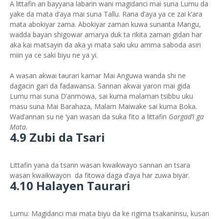
A littafin an bayyana labarin wani magidanci mai suna Lumu da
yake da mata d’aya mai suna Tallu. Rana d’aya ya ce zai k’ara
mata abokiyar zama. Abokiyar zaman kuwa sunanta Mangu,
wadda bayan shigowar amarya duk ta rikita zaman gidan har
aka kai matsayin da aka yi mata saki uku amma saboda asiri
miin ya ce saki biyu ne ya yi.
A wasan akwai taurari kamar Mai Anguwa wanda shi ne
dagacin gari da fadawansa. Sannan akwai yaron mai gida
Lumu mai suna D’anmowa, sai kuma malaman tsibbu uku
masu suna Mai Barahaza, Malam Maiwake sai kuma Boka.
Wad’annan su ne ‘yan wasan da suka fito a littafin
Gargad’i ga
Mata.
4.9 Zubi da Tsari
Littafin yana da tsarin wasan kwaikwayo sannan an tsara
wasan kwaikwayon da fitowa daga d’aya har zuwa biyar.
4.10 Halayen Taurari
Lumu: Magidanci mai mata biyu da ke rigima tsakaninsu, kusan