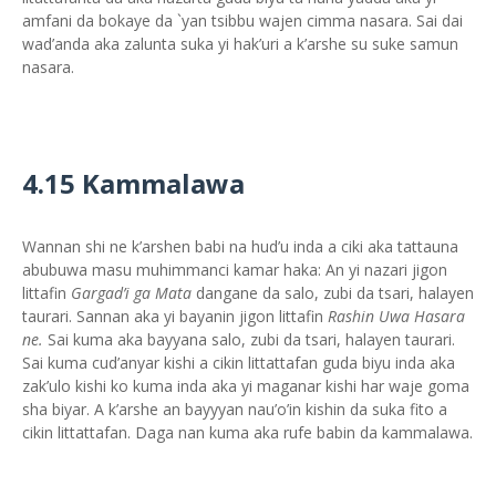
amfani da bokaye da `yan tsibbu wajen cimma nasara. Sai dai
wad’anda aka zalunta suka yi hak’uri a k’arshe su suke samun
nasara.
4.15 Kammalawa
Wannan shi ne k’arshen babi na hud’u inda a ciki aka tattauna
abubuwa masu muhimmanci kamar haka: An yi nazari jigon
littafin
Gargad’i ga Mata
dangane da salo, zubi da tsari, halayen
taurari. Sannan aka yi bayanin jigon littafin
Rashin Uwa Hasara
ne.
Sai kuma aka bayyana salo, zubi da tsari, halayen taurari.
Sai kuma cud’anyar kishi a cikin littattafan guda biyu inda aka
zak’ulo kishi ko kuma inda aka yi maganar kishi har waje goma
sha biyar. A k’arshe an bayyyan nau’o’in kishin da suka fito a
cikin littattafan. Daga nan kuma aka rufe babin da kammalawa.