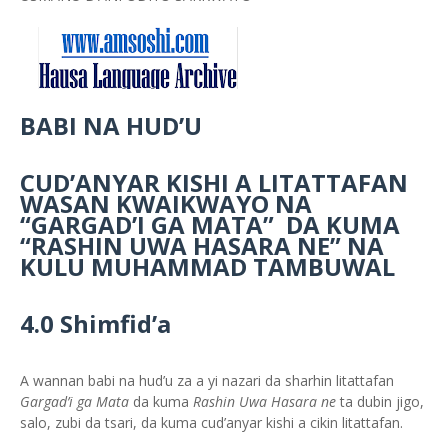
BABI NA HUD’U
CUD’ANYAR KISHI A LITATTAFAN
WASAN KWAIKWAYO NA
“GARGAD’I GA MATA” DA KUMA
“RASHIN UWA HASARA NE” NA
KULU MUHAMMAD TAMBUWAL
4.0 Shimfid’a
A wannan babi na hud’u za a yi nazari da sharhin litattafan
Gargad’i ga Mata
da kuma
Rashin Uwa Hasara ne
ta dubin jigo,
salo, zubi da tsari, da kuma cud’anyar kishi a cikin litattafan.