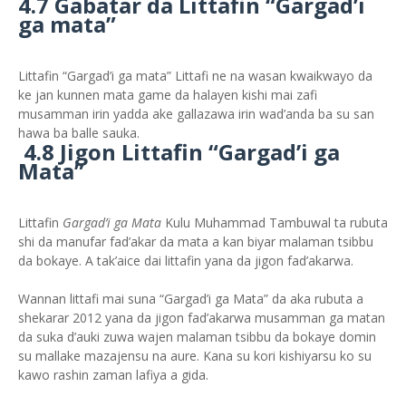
4.7 Gabatar da Littafin “Gargad’i
ga mata”
Littafin “Gargad’i ga mata” Littafi ne na wasan kwaikwayo da
ke jan kunnen mata game da halayen kishi mai zafi
musamman irin yadda ake gallazawa irin wad’anda ba su san
hawa ba balle sauka.
4.8 Jigon Littafin “Gargad’i ga
Mata”
Littafin
Gargad’i ga Mata
Kulu Muhammad Tambuwal ta rubuta
shi da manufar fad’akar da mata a kan biyar malaman tsibbu
da bokaye. A tak’aice dai littafin yana da jigon fad’akarwa.
Wannan littafi mai suna “Gargad’i ga Mata” da aka rubuta a
shekarar 2012 yana da jigon fad’akarwa musamman ga matan
da suka d’auki zuwa wajen malaman tsibbu da bokaye domin
su mallake mazajensu na aure. Kana su kori kishiyarsu ko su
kawo rashin zaman lafiya a gida.