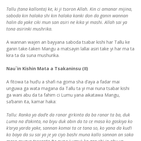
Tallu (tana kallonta) ke, ki ji tsoron Allah. Kin ci amanar mijina,
saboda kin halaka shi kin halaka kanki don da ganin wannan
halin da yake ciki mun san asiri ne kika yi mashi. Allah sai ya
tona asirinki mushrika.
A wannan wajen an bayyana saboda tsabar kishi har Tallu ke
ganin take-taken Mangu a matsayin lallai asiri take yi har ma ta
kira ta da suna mushurika.
Nau`in Kishin Mata a Tsakaninsu (II)
A fitowa ta hud’u a shafi na goma sha d’aya a fadar mai
unguwa ga wata magana da Tallu ta yi mai nuna tsabar kishi
ga wani abu da ta fahim ci Lumu yana aikatawa Mangu,
sa’banin ita, kamar haka:
Tallu: Ranka ya dad’e da ranar girkinta da ba ranar ta ba, duk
Luma na d’akinta, na biyu duk abin da ta ce masa ko gaskiya ko
k’arya yarda yake, sannan komai ta ce tana so, ko yana da kud’i
ko baya da su sai ya je ya ciyo bashi muna kallo sannan an saka