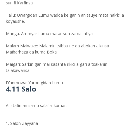
sun fi k’arfinsa.
Tallu: Uwargidan Lumu wadda ke ganin an tauye mata hak’k’i a
koyaushe.
Mangu: Amaryar Lumu marar son zama lafiya.
Malam Maiwake: Malamin tsibbu ne da abokan aikinsa
Maibarhaza da kuma Boka.
Maigari: Sarkin gari mai sasanta rikici a gari a tsakanin
talakawansa.
D’anmowa: Yaron gidan Lumu.
4.11 Salo
A littafin an samu salailai kamar:
Salon Zayyana