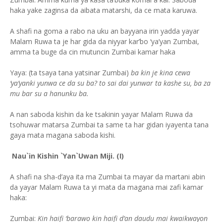
haka yake zaginsa da aibata matarshi, da ce mata karuwa.
A shafi na goma a rabo na uku an bayyana irin yadda yayar
Malam Ruwa ta je har gida da niyyar kar’bo ‘ya’yan Zumbai,
amma ta buge da cin mutuncin Zumbai kamar haka
Yaya: (ta tsaya tana yatsinar Zumbai)
ba kin je kina cewa
‘ya’yanki yunwa ce da su ba? to sai dai yunwar ta kashe su, ba za
mu bar su a hanunku ba.
A nan saboda kishin da ke tsakinin yayar Malam Ruwa da
tsohuwar matarsa Zumbai ta same ta har gidan iyayenta tana
gaya mata magana saboda kishi.
Nau`in Kishin `Yan`Uwan Miji. (I)
A shafi na sha-d’aya ita ma Zumbai ta mayar da martani abin
da yayar Malam Ruwa ta yi mata da magana mai zafi kamar
haka:
Zumbai:
Kin haifi ‘barawo kin haifi d’an daudu mai kwaikwayon