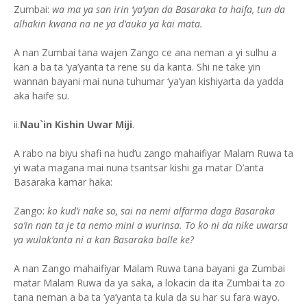
Zumbai:
wa ma ya san irin ‘ya’yan da Basaraka ta haifa, tun da
alhakin kwana na ne ya d’auka ya kai mata.
A nan Zumbai tana wajen Zango ce ana neman a yi sulhu a
kan a ba ta ‘ya’yanta ta rene su da kanta. Shi ne take yin
wannan bayani mai nuna tuhumar ‘ya’yan kishiyarta da yadda
aka haife su.
ii.
Nau`in Kishin Uwar Miji
.
A rabo na biyu shafi na hud’u zango mahaifiyar Malam Ruwa ta
yi wata magana mai nuna tsantsar kishi ga matar D’anta
Basaraka kamar haka:
Zango:
ko kud’i nake so, sai na nemi alfarma daga Basaraka
sa’in nan ta je ta nemo mini a wurinsa. To ko ni da nike uwarsa
ya wulak’anta ni a kan Basaraka balle ke?
A nan Zango mahaifiyar Malam Ruwa tana bayani ga Zumbai
matar Malam Ruwa da ya saka, a lokacin da ita Zumbai ta zo
tana neman a ba ta ‘ya’yanta ta kula da su har su fara wayo.