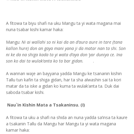
A fitowa ta biyu shafi na uku Mangu ta yi wata magana mai
nuna tsabar kishi kamar haka:
Mangu:
Ni ai wallahi so ni kai da an d’aura aure in tare (tana
kallon hure) don an gaya mani yana ji da matar nan ta shi. Son
ni ke da na shiga kada ta yi wata d’aya don ‘yar duniya ce. Ina
son ko dai ta wulak’anta ko ta bar gidan.
.
A wannan waje an bayyana yadda Mangu ke tsananin kishin
Tallu tun kafin ta shiga gidan, har ta sha alwashin sai ta kori
matar da ta iske a gidan ko kuma ta wulak’anta ta. Duk dai
saboda tsabar kishi.
Nau`in Kishin Mata a Tsakaninsu. (I)
A fitowa ta uku a shafi na shida an nuna yadda sa’insa ta kaure
a tsakanin Tallu da Mangu har Mangu ta yi wata magana
kamar haka: