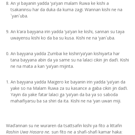
An yi bayanin yadda ‘ya’yan malam Ruwa ke kishi a
tsakaninsu har da duka da kuma zagi. Wannan kishi ne na
`yan`uba.
An k’ara bayyana irin yadda ‘ya’yan ke kishi, sannan su taya
uwayensu kishi ko da ba su kusa. Kishi ne na ‘yan`uba.
An bayyana yadda Zumbai ke kishin’ya’yan kishiyarta har
tana bayyana abin da ya same su na lalaci cikin jin dad’i. Kishi
ne na mata a kan ‘ya’yan mijinta.
An bayyana yadda Maigero ke bayanin irin yadda ‘ya’yan da
yake so na Malam Ruwa za su kasance a gaba cikin jin dad’i.
Yayin da yake fatar lalaci ga ‘ya’yan da ba ya so saboda
mahaifiyarsu ba sa shiri da ita. Kishi ne na ‘yan uwan miji.
Wad’annan su ne wuraren da tsattsafin kishi ya fito a littafin
Rashin Uwa Hasara ne.
sun fito ne a shafi-shafi kamar haka: