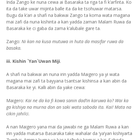
Inda Zango ke nuna cewa ai Basaraka ta riga ta fi k’arfinta. Ko
ita da take uwar mijinta balle ita da ke tsohuwar matarsa.
Bugu da k’ari a shafi na bakwai Zango ta koma wata magana
mai zafi da nuna kishinta a kan yadda zaman Malam Ruwa da
Basaraka ke ci gaba da zama k’alubale gare ta.
Zango:
Ni kan na kusa mutuwa in huta da masifar ruwa da
basaka.
iii. Kishin
`Yan`Uwan Miji
.
A shafi na bakwai an nuna irin yadda Maigero ya yi wata
magana mai zafi ta bayyana tsantsar kishinsa a kan abin da
Basaraka ke yi. Kalli abin da yake cewa:
Maigero:
Kai ne da ka fi kowa sanin dad’in karuwa ko? Wai ka
ga kishiya na murna don an saki wata saboda ita. Kai! Mata na
cikin jahilci.
A nan Maigero yana mai da jawabi ne ga Malam Ruwa a kan
irin yadda matarsa Basaraka take wahalar da ‘ya’yan kishiyarta
Zumbai. Amma kuma ya kasa ta’buka komai a kai. Saboda