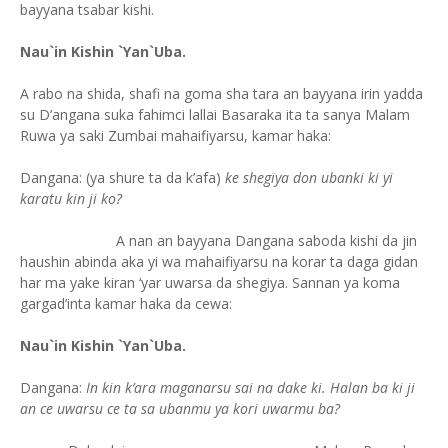
bayyana tsabar kishi.
Nau`in Kishin `Yan`Uba.
A rabo na shida, shafi na goma sha tara an bayyana irin yadda
su D’angana suka fahimci lallai Basaraka ita ta sanya Malam
Ruwa ya saki Zumbai mahaifiyarsu, kamar haka:
Dangana: (ya shure ta da k’afa)
ke shegiya don ubanki ki yi
karatu kin ji ko?
A nan an bayyana Dangana saboda kishi da jin
haushin abinda aka yi wa mahaifiyarsu na korar ta daga gidan
har ma yake kiran ‘yar uwarsa da shegiya. Sannan ya koma
gargad’inta kamar haka da cewa:
Nau`in Kishin `Yan`Uba.
Dangana:
In kin k’ara maganarsu sai na dake ki. Halan ba ki ji
an ce uwarsu ce ta sa ubanmu ya kori uwarmu ba?