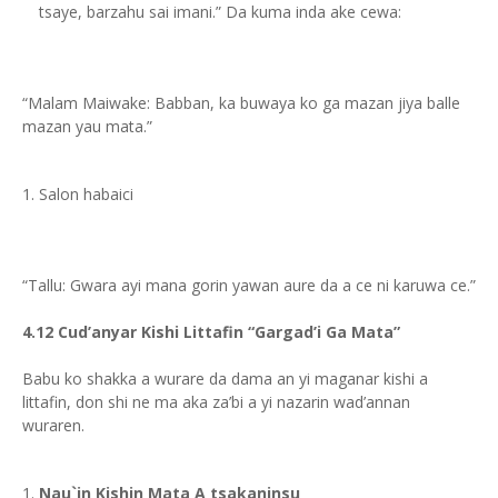
tsaye, barzahu sai imani.” Da kuma inda ake cewa:
“Malam Maiwake: Babban, ka buwaya ko ga mazan jiya balle
mazan yau mata.”
Salon habaici
“Tallu: Gwara ayi mana gorin yawan aure da a ce ni karuwa ce.”
4.12 Cud’anyar Kishi Littafin “Gargad’i Ga Mata”
Babu ko shakka a wurare da dama an yi maganar kishi a
littafin, don shi ne ma aka za’bi a yi nazarin wad’annan
wuraren.
Nau`in Kishin Mata A tsakaninsu