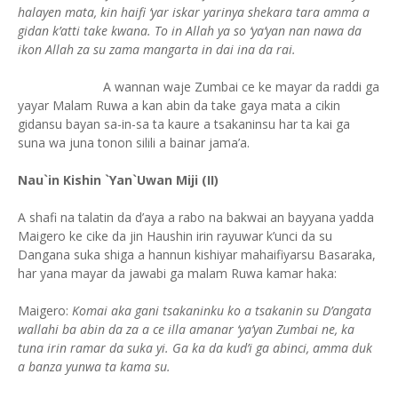
halayen mata, kin haifi ‘yar iskar yarinya shekara tara amma a
gidan k’atti take kwana. To in Allah ya so ‘ya’yan nan nawa da
ikon Allah za su zama mangarta in dai ina da rai.
A wannan waje Zumbai ce ke mayar da raddi ga
yayar Malam Ruwa a kan abin da take gaya mata a cikin
gidansu bayan sa-in-sa ta kaure a tsakaninsu har ta kai ga
suna wa juna tonon silili a bainar jama’a.
Nau`in Kishin `Yan`Uwan Miji (II)
A shafi na talatin da d’aya a rabo na bakwai an bayyana yadda
Maigero ke cike da jin Haushin irin rayuwar k’unci da su
Dangana suka shiga a hannun kishiyar mahaifiyarsu Basaraka,
har yana mayar da jawabi ga malam Ruwa kamar haka:
Maigero:
Komai aka gani tsakaninku ko a tsakanin su D’angata
wallahi ba abin da za a ce illa amanar ‘ya’yan Zumbai ne, ka
tuna irin ramar da suka yi. Ga ka da kud’i ga abinci, amma duk
a banza yunwa ta kama su.