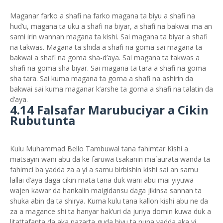
Maganar farko a shafi na farko magana ta biyu a shafi na
hud’u, magana ta uku a shafi na biyar, a shafi na bakwai ma an
sami irin wannan magana ta kishi. Sai magana ta biyar a shafi
na takwas. Magana ta shida a shafi na goma sai magana ta
bakwai a shafi na goma sha-d’aya. Sai magana ta takwas a
shafi na goma sha biyar. Sai magana ta tara a shafi na goma
sha tara. Sai kuma magana ta goma a shafi na ashirin da
bakwai sai kuma maganar k’arshe ta goma a shafi na talatin da
d’aya.
4.14 Falsafar Marubuciyar a Cikin
Rubutunta
Kulu Muhammad Bello Tambuwal tana fahimtar Kishi a
matsayin wani abu da ke faruwa tsakanin ma`aurata wanda ta
fahimci ba yadda za a yi a samu birbishin kishi sai an samu
lallai d’aya daga cikin mata tana duk wani abu mai yiyuwa
wajen kawar da hankalin maigidansu daga jikinsa sannan ta
shuka abin da ta shirya. Kuma kulu tana kallon kishi abu ne da
za a magance shi ta hanyar hak’uri da juriya domin kuwa duk a
litattafanta da aka nazarta guda biyu ta nuna yadda aka yi