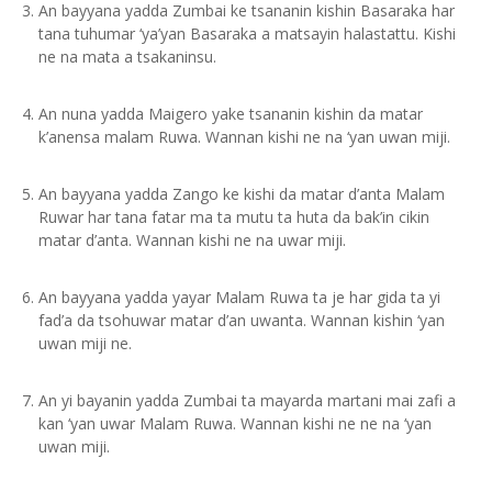
An bayyana yadda Zumbai ke tsananin kishin Basaraka har
tana tuhumar ‘ya’yan Basaraka a matsayin halastattu. Kishi
ne na mata a tsakaninsu.
An nuna yadda Maigero yake tsananin kishin da matar
k’anensa malam Ruwa. Wannan kishi ne na ‘yan uwan miji.
An bayyana yadda Zango ke kishi da matar d’anta Malam
Ruwar har tana fatar ma ta mutu ta huta da bak’in cikin
matar d’anta. Wannan kishi ne na uwar miji.
An bayyana yadda yayar Malam Ruwa ta je har gida ta yi
fad’a da tsohuwar matar d’an uwanta. Wannan kishin ‘yan
uwan miji ne.
An yi bayanin yadda Zumbai ta mayarda martani mai zafi a
kan ‘yan uwar Malam Ruwa. Wannan kishi ne ne na ‘yan
uwan miji.