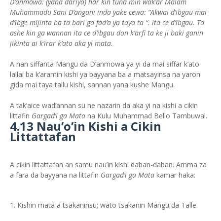
D’anmowa: (yana dariya) har kin tuna min wak’ar Malam
Muhammadu Sani D’angani inda yake cewa: “Akwai d’ibgau mai
d’ibge mijinta ba ta bari ga fad’a ya taya ta “. ita ce d’ibgau. To
ashe kin ga wannan ita ce d’ibgau don k’arfi ta ke ji baki ganin
jikinta ai k’irar k’ato aka yi mata.
A nan siffanta Mangu da D’anmowa ya yi da mai siffar k’ato
lallai ba k’aramin kishi ya bayyana ba a matsayinsa na yaron
gida mai taya tallu kishi, sannan yana kushe Mangu.
A tak’aice wad’annan su ne nazarin da aka yi na kishi a cikin
littafin
Gargad’i ga Mata
na Kulu Muhammad Bello Tambuwal.
4.13 Nau’o’in Kishi a Cikin
Littattafan
A cikin littattafan an samu nau’in kishi daban-daban. Amma za
a fara da bayyana na littafin
Gargad’i ga Mata
kamar haka:
Kishin mata a tsakaninsu; wato tsakanin Mangu da Talle.