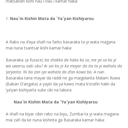
matsalolin kishi nau`i-nau`i kamar haka:
Nau`in Kishin Mata da `Ya`yan Kishiyarsu
A Rabo na d’aya shafi na farko basaraka ta yi wata magana
mai nuna tsantsar kishi kamar haka:
Basaraka: (a fusace)
ba shakka da haka ka so, me ya sa ka yi
wa uwarsu saki uku? Ai sai ka je ka mayar da ita ta yi wahala da
‘ya’yanta. Ni ba zan iya wahala da d’an kowa ba.
A nan
Basaraka tana mayar da raddi ne ga maigidanta Malam Ruwa
(Baban D’angata) a yayin da ya kawo mata k’orafin halin da
‘ya’yan kishiyarta suke ciki na takura.
Nau`in Kishin Mata da `Ya`yan Kishiyarsu
:
A shafi na biyar cikin rabo na biyu, Zumbai ta yi wata magana
mai zafi da ke nuna kishinta ga Basaraka kamar haka: