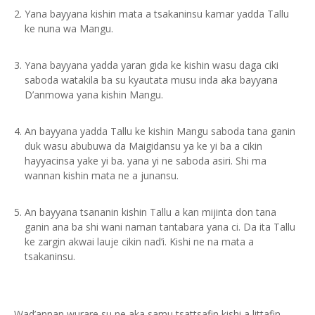
Yana bayyana kishin mata a tsakaninsu kamar yadda Tallu
ke nuna wa Mangu.
Yana bayyana yadda yaran gida ke kishin wasu daga ciki
saboda watakila ba su kyautata musu inda aka bayyana
D’anmowa yana kishin Mangu.
An bayyana yadda Tallu ke kishin Mangu saboda tana ganin
duk wasu abubuwa da Maigidansu ya ke yi ba a cikin
hayyacinsa yake yi ba. yana yi ne saboda asiri. Shi ma
wannan kishin mata ne a junansu.
An bayyana tsananin kishin Tallu a kan mijinta don tana
ganin ana ba shi wani naman tantabara yana ci. Da ita Tallu
ke zargin akwai lauje cikin nad’i. Kishi ne na mata a
tsakaninsu.
Wad’annan wurare su ne aka samu tsattsafin kishi a littafin