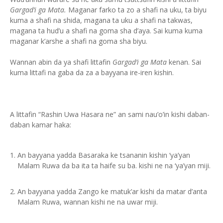
Gargad’i ga Mata.
Maganar farko ta zo a shafi na uku, ta biyu
kuma a shafi na shida, magana ta uku a shafi na takwas,
magana ta hud’u a shafi na goma sha d’aya. Sai kuma kuma
maganar k’arshe a shafi na goma sha biyu.
Wannan abin da ya shafi littafin
Gargad’i ga Mata
kenan. Sai
kuma littafi na gaba da za a bayyana ire-iren kishin.
A littafin “Rashin Uwa Hasara ne” an sami nau’o’in kishi daban-
daban kamar haka:
An bayyana yadda Basaraka ke tsananin kishin ‘ya’yan
Malam Ruwa da ba ita ta haife su ba. kishi ne na ‘ya’yan miji.
An bayyana yadda Zango ke matuk’ar kishi da matar d’anta
Malam Ruwa, wannan kishi ne na uwar miji.