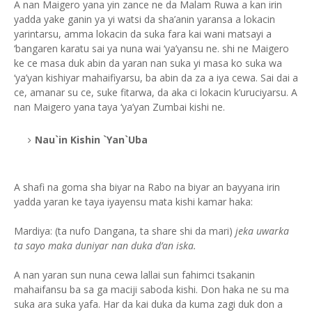
A nan Maigero yana yin zance ne da Malam Ruwa a kan irin
yadda yake ganin ya yi watsi da sha’anin yaransa a lokacin
yarintarsu, amma lokacin da suka fara kai wani matsayi a
‘bangaren karatu sai ya nuna wai ‘ya’yansu ne. shi ne Maigero
ke ce masa duk abin da yaran nan suka yi masa ko suka wa
‘ya’yan kishiyar mahaifiyarsu, ba abin da za a iya cewa. Sai dai a
ce, amanar su ce, suke fitarwa, da aka ci lokacin k’uruciyarsu. A
nan Maigero yana taya ‘ya’yan Zumbai kishi ne.
Nau`in Kishin `Yan`Uba
A shafi na goma sha biyar na Rabo na biyar an bayyana irin
yadda yaran ke taya iyayensu mata kishi kamar haka:
Mardiya: (ta nufo Dangana, ta share shi da mari)
jeka uwarka
ta sayo maka duniyar nan duka d’an iska.
A nan yaran sun nuna cewa lallai sun fahimci tsakanin
mahaifansu ba sa ga maciji saboda kishi. Don haka ne su ma
suka ara suka yafa. Har da kai duka da kuma zagi duk don a