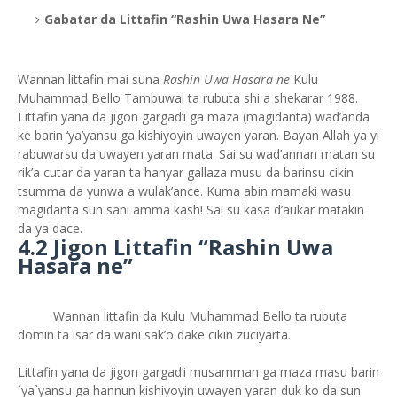
Gabatar da Littafin “Rashin Uwa Hasara Ne”
Wannan littafin mai suna
Rashin Uwa Hasara ne
Kulu
Muhammad Bello Tambuwal ta rubuta shi a shekarar 1988.
Littafin yana da jigon gargad’i ga maza (magidanta) wad’anda
ke barin ‘ya’yansu ga kishiyoyin uwayen yaran. Bayan Allah ya yi
rabuwarsu da uwayen yaran mata. Sai su wad’annan matan su
rik’a cutar da yaran ta hanyar gallaza musu da barinsu cikin
tsumma da yunwa a wulak’ance. Kuma abin mamaki wasu
magidanta sun sani amma kash! Sai su kasa d’aukar matakin
da ya dace.
4.2 Jigon Littafin “Rashin Uwa
Hasara ne”
Wannan littafin da Kulu Muhammad Bello ta rubuta
domin ta isar da wani sak’o dake cikin zuciyarta.
Littafin yana da jigon gargad’i musamman ga maza masu barin
`ya`yansu ga hannun kishiyoyin uwayen yaran duk ko da sun