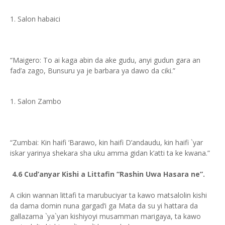
Salon habaici
“Maigero: To ai kaga abin da ake gudu, anyi gudun gara an
fad’a zago, Bunsuru ya je barbara ya dawo da ciki.”
Salon Zambo
“Zumbai: Kin haifi ‘Barawo, kin haifi D’andaudu, kin haifi `yar
iskar yarinya shekara sha uku amma gidan k’atti ta ke kwana.”
4.6 Cud’anyar Kishi a Littafin “Rashin Uwa Hasara ne”.
A cikin wannan littafi ta marubuciyar ta kawo matsalolin kishi
da dama domin nuna gargad’i ga Mata da su yi hattara da
gallazama `ya`yan kishiyoyi musamman marigaya, ta kawo