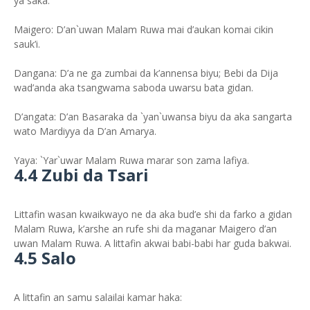
ya saka.
Maigero: D’an`uwan Malam Ruwa mai d’aukan komai cikin
sauk’i.
Dangana: D’a ne ga zumbai da k’annensa biyu; Bebi da Dija
wad’anda aka tsangwama saboda uwarsu bata gidan.
D’angata: D’an Basaraka da `yan`uwansa biyu da aka sangarta
wato Mardiyya da D’an Amarya.
Yaya: `Yar`uwar Malam Ruwa marar son zama lafiya.
4.4 Zubi da Tsari
Littafin wasan kwaikwayo ne da aka bud’e shi da farko a gidan
Malam Ruwa, k’arshe an rufe shi da maganar Maigero d’an
uwan Malam Ruwa. A littafin akwai babi-babi har guda bakwai.
4.5 Salo
A littafin an samu salailai kamar haka: