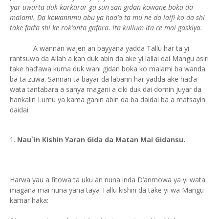
‘yar uwarta duk karkarar ga sun san gidan kowane boka da
malami. Da kowannmu abu ya had’a ta mu ne da laifi ko da shi
take fad’a shi ke rok’onta gafara. Ita kullum ita ce mai gaskiya.
A wannan wajen an bayyana yadda Tallu har ta yi
rantsuwa da Allah a kan duk abin da ake yi lallai dai Mangu asiri
take had’awa kuma duk wani gidan boka ko malami ba wanda
ba ta zuwa. Sannan ta bayar da labarin har yadda ake had’a
wata tantabara a sanya magani a ciki duk dai domin juyar da
hankalin Lumu ya kama ganin abin da ba daidai ba a matsayin
daidai.
Nau`in Kishin Yaran Gida da Matan Mai Gidansu.
Harwa yau a fitowa ta uku an nuna inda D’anmowa ya yi wata
magana mai nuna yana taya Tallu kishin da take yi wa Mangu
kamar haka: