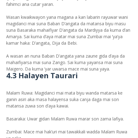
fahimci ana cutar yaran.
Wasan kwaikwayon yana magana a kan labarin rayuwar wani
magidanci mai suna Baban D’angata da matansa biyu masu
suna Basaraka mahaifiyar D’angata da Mardiyya da kuma d’an
Amarya. Sai kuma d’aya matar mai suna Zumbai mai ‘ya’ya
kamar haka: D’angata, Dija da Bebi.
A wasan an nuna Baban D’angata yana zaune gida d’aya da
mahaifiyarsa mai suna Zango. Sai kuma yayansa mai suna
Maigero. Da kuma ‘yar uwarsa mace mai suna yaya.
4.3 Halayen Taurari
Malam Ruwa: Magidanci mai mata biyu wanda matarsa ke
ganin asiri aka masa halayensa suka canja daga mai son
matansa zuwa son d’aya kawai.
Basaraka: Uwar gidan Malam Ruwa marar son zama lafiya.
Zumbai: Mace mai hak’uri mai tawakkali wadda Malam Ruwa