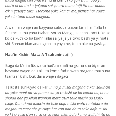
masa mugun tsoranta
(ta nuna Lumu)
ka gan shi in abu ya
had’a ni da ita ko ‘ya’yana sai ya aza mana laifi ita har abada
cikin gaskiya take. Tsoronta yake kamar me, jikinsa har rawa
yake in tana masa magana.
A wannan wajen an bayyana saboda tsabar kishi har Tallu ta
fahimci Lumu yana tsabar tsoron Mangu, sannan komi take so
ko da kud’i ko ba kud’in lallai sai ya je ya ciwo bashi ya yi mata
shi. Sannan idan ana rigima ko yaya ne, to ita ake ba gaskiya.
Nau`in Kishin Mata A Tsakaninsu(III)
Bugu da k’ari a fitowa ta hud’u a shafi na goma sha biyar an
bayyana wajen da Tallu ta koma fad’in wata magana mai nuna
tsantsar kishi. Duk dai a wajen dagaci:
Tallu: (ta sunkuyad da kai)
in na yi mishi magana a kan zaluncin
da yake mani da ‘ya’yanmu sai ya ce kishi ne ba komai ba, ni na
shaida har ga Allah wannan mata asiri take mashi da tsafe-
tsafe. Don akwai lokacin da take dafa mishi wata tantabara da
magani ta tsare shi ya cinye har ran nan da ta sake dafa mishi
ya k’i ci yasa d’an sa ya ce ya jefar cikin bola kuma wallahi ita da