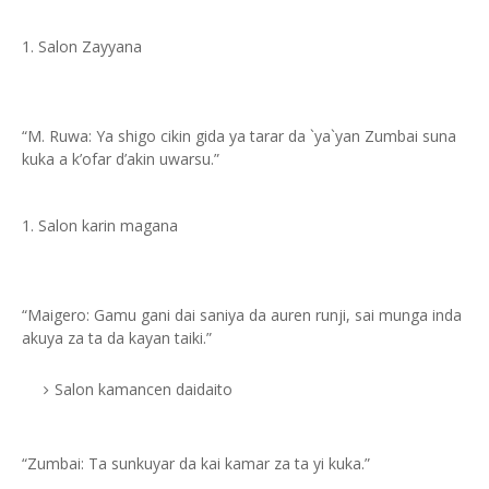
Salon Zayyana
“M. Ruwa: Ya shigo cikin gida ya tarar da `ya`yan Zumbai suna
kuka a k’ofar d’akin uwarsu.”
Salon karin magana
“Maigero: Gamu gani dai saniya da auren runji, sai munga inda
akuya za ta da kayan taiki.”
Salon kamancen daidaito
“Zumbai: Ta sunkuyar da kai kamar za ta yi kuka.”