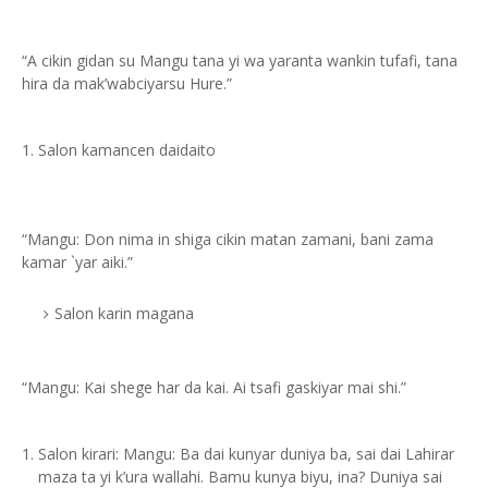
“A cikin gidan su Mangu tana yi wa yaranta wankin tufafi, tana
hira da mak’wabciyarsu Hure.”
Salon kamancen daidaito
“Mangu: Don nima in shiga cikin matan zamani, bani zama
kamar `yar aiki.”
Salon karin magana
“Mangu: Kai shege har da kai. Ai tsafi gaskiyar mai shi.”
Salon kirari: Mangu: Ba dai kunyar duniya ba, sai dai Lahirar
maza ta yi k’ura wallahi. Bamu kunya biyu, ina? Duniya sai