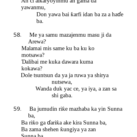
An ci al
ƙ
aryoyinmu an gama da
yawanmu,
ɗ
Don yawa bai
ƙ
arfi idan ba za a ha
e
ba.
58.
Me ya samu mazajenmu masu ji da
Ar
ewa?
Malamai mis same ku ba ku ko
motsawa?
Ɗ
alibai me kuka dawara kuma
kokawa?
Dole tsuntsun da ya ja ruwa ya shirya
nutsewa,
Wanda duk yac ce, ya iya, a zan sa
shi gaba.
59.
Ba jumudin ri
ƙ
e mazhaba ka yin Sunna
ba,
ɗ
Ba ri
ƙ
o ga
ari
ƙ
a ake kira Sunna ba,
Ba zama shehen
ƙ
ungiya ya zan
Su
nn
a ba,