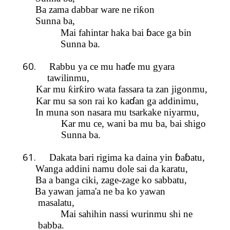
Ba zama dabbar ware ne ri
ƙ
on
Sunna ba,
ɓ
Mai fahintar haka bai
ace ga bin
Sunna ba.
60.
ɗ
Rabbu ya ce mu ha
e mu gyara
tawilinmu,
Kar mu
ƙ
ir
ƙ
i
ro wata fassara ta zan jigonmu,
ɗ
Kar mu sa son rai ko ka
an ga addinimu,
In muna son nasara mu tsarkake niyarmu,
Kar mu ce, wani ba mu ba, bai shigo
Su
nn
a ba.
61.
ɓ
ɓ
Dakata bari rigima ka daina yin
a
atu,
Wanga addini namu dole sai da karatu,
Ba a banga ciki, zage-zage ko sabbatu,
Ba yawan
jama'a ne ba ko yawan
masalatu,
Mai sahihin nassi wurinmu shi ne
babba.