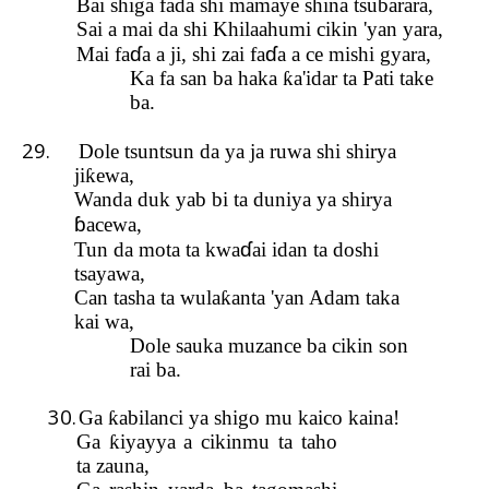
Bai shiga fada shi mamaye shina tsubarara,
Sai a mai da shi Khilaahumi cikin 'yan yara,
ɗ
ɗ
Mai fa
a a ji, shi zai fa
a a ce mishi gyara,
Ka fa san ba haka
ƙ
a'idar ta Pati take
ba.
29.
Dole tsuntsun da ya
ja ruwa shi shi
rya
ji
ƙ
ewa,
Wanda duk yab bi ta duniya ya shirya
ɓ
acewa,
ɗ
Tun da mota ta kwa
ai idan ta doshi
tsayawa,
Can tasha ta wula
ƙ
anta 'yan Adam taka
kai wa,
Dole sauka muzance ba cikin son
rai ba.
30.
Ga
ƙ
abilanci ya shigo mu kaico kaina!
Ga
ƙ
iyayya a cikinmu ta taho
ta zauna,