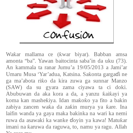
Wa
ƙ
ar mallama ce (
ƙ
war biyar). Babban amsa
amonta “ba”. Yawan baitocinta saba’in da uku (73).
An kammala ta ranar Jumu’a 19/05/2013 a Jami’ar
ɗ
Umaru Musa ‘Yar’adua, Katsina. Sa
ƙ
onta garga
i ne
ga ma’abota ri
ƙ
o da kira zuwa ga sunnar Manzo
(SAW) da su gyara zama ciyawa ta ci doki.
Abubuwan da aka kora a da, a yanzu
ƙ
ai
ƙ
ayi ya
koma kan mashe
ƙ
iya. Idan ma
ƙ
o
ƙ
o ya fito a bakin
zabiya zancen wa
ƙ
a da za
ƙ
in murya ya
ƙ
are. Ina
laifin wanda ya gaya maka bakinka na wari ka nemi
ɗ
ruwa da asawaki ka wanke
oyin ya kawa! Matu
ƙ
ar
imani na
ƙ
aruwa da raguwa, to, namu ya ragu. Allah