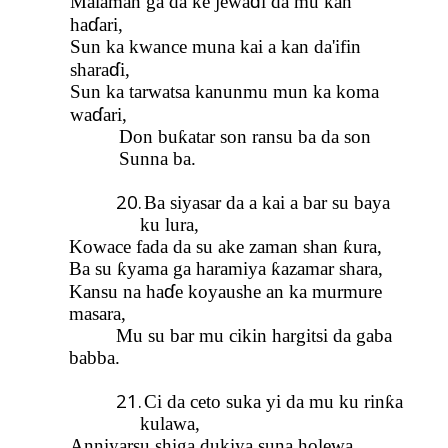
ɗ
Malaman ga da ke jewa
i da mu kan
ɗ
ha
ari,
Sun ka kwance muna kai a kan da'ifin
ɗ
shara
i,
Sun ka tarwatsa kanunmu mun ka koma
ɗ
wa
ari,
Don bu
ƙ
atar son ransu ba da son
Sunna ba.
20.
Ba siyasar da a kai a bar su baya
ku lura,
Kowace fada da su ake zaman shan
ƙ
ura,
Ba su
ƙ
yama ga haramiya
ƙ
azamar shara,
ɗ
Kansu na ha
e koyaushe an ka murmure
masara,
Mu su bar mu cikin hargitsi da gaba
babba.
21.
Ci da ceto suka yi da mu ku rin
ƙ
a
kulawa,
Anniyarsu shiga dukiya suna holewa,