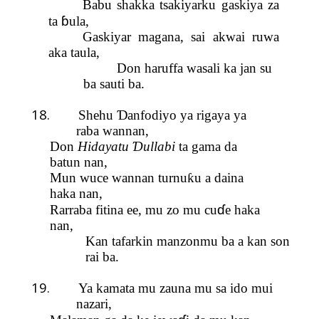
Babu shakka tsakiyarku gaskiya za
ɓ
ta
ula,
Gaskiyar magana, sai akwai ruwa
aka taula,
Don haruffa wasali ka jan su
ba sauti ba.
18.
Shehu
Ɗ
anfodiyo ya rigaya ya
raba wannan,
Don
Hidayatu
Ɗ
ullabi
ta gama da
batun nan,
Mun wuce wannan turnu
ƙ
u a daina
haka nan,
ɗ
Rarraba fitina ee, mu zo mu cu
e haka
nan,
Kan tafarkin manzonmu ba a kan son
rai ba.
19.
Ya kamata mu zauna mu sa ido mui
nazari,