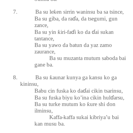
7.
Ba su le
ƙ
en sirrin waninsu ba sa tsince,
ɗ
Ba su giba, da ra
a, da tsegumi, gun
zance,
ɗ
ɗ
Ba su yin
ƙ
iri-fa
i ko da
ai sukan
tantance,
Ba su yawo da batun da yaz zamo
zaurance,
Ba su muzanta mutum saboda bai
gane ba.
8.
Ba su
ƙ
aunar kunya ga kansu ko ga
kininsu,
ɗ
Babu cin fuska ko da
ai cikin tsarinsu,
ɗ
Ba su fuska biyu ko’ina cikin hul
arsu,
Ba su turke mutum ko
ƙ
ure shi don
ilminsu,
Kaffa-kaffa sukai kibriya’u bai
kan musu ba.