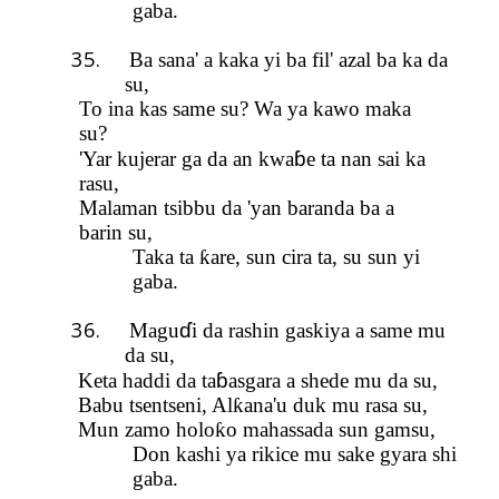
gaba.
35.
Ba sana' a kaka yi ba fil' azal ba ka d
a
su
,
To ina kas same su? Wa ya kawo maka
su?
ɓ
'Yar kujerar ga da an kwa
e ta nan sai ka
rasu,
Malaman tsibbu da 'yan baranda ba a
barin su,
Taka ta
ƙ
are, sun cira ta, su sun yi
gaba.
36.
ɗ
Magu
i da rashin gaskiya a same mu
da su,
ɓ
Keta haddi da ta
asgara a shede mu da su,
Babu tsentseni, Al
ƙ
ana'u duk mu rasa su,
Mun zamo holo
ƙ
o mahassada sun gamsu,
Don kashi ya rikice mu sake gyara shi
gaba.