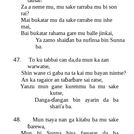
tausai!
Za a neme mu, mu sake rarraba mu bi son
rai?
Mai bu
ƙ
atar mu da sake rarrabe mu ishe
mai,
Bai bu
ƙ
atar rahama gare mu balle jin
ƙ
ai,
ɗ
Ya zamo shai
an ba nufinsa bin Sunna
ba.
47.
To ku tabbai can da,da mun ka zan
warwatse,
Shin wane ci gaba na ta kai mu bayan tsintse?
ɓ
ɓ
An ka ragaice an ta
ar
are sai ratse,
Yanzu m
un
gane kurenmu ba mu sake
kutse,
ɗ
Da
n
ga-
angan bin ayarin da ba
shari'a ba.
48.
Mun tsaya nan ga kitabu ba mu sake
ɓ
arewa,
Mun bi Sunna bisa fassarar da ba