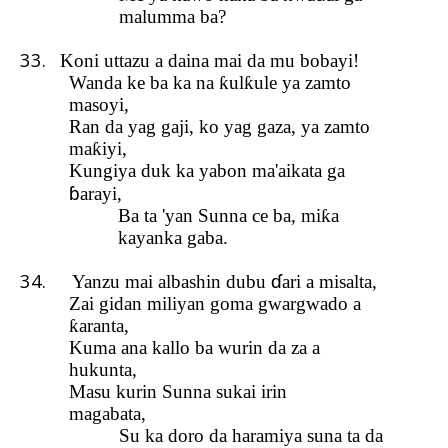
malumma ba?
33.
Koni uttazu a daina mai da mu bobayi!
Wanda ke ba ka na
ƙ
ul
ƙ
ule ya za
m
to
masoyi,
Ran da yag gaji, ko yag gaza, ya z
a
mto
ma
ƙ
iyi,
Kungiya duk ka yabon ma'aikata ga
ɓ
arayi,
Ba ta 'yan Sunna ce ba, mi
ƙ
a
kayanka gaba.
34.
ɗ
Yanzu mai albashin dubu
ari a misalta,
Zai gidan miliyan goma gwargwado a
ƙ
aranta,
Kuma ana ka
llo
ba wurin da za a
hukunta,
Masu kurin Sunna sukai irin
magabata,
Su ka doro da haramiya suna ta da