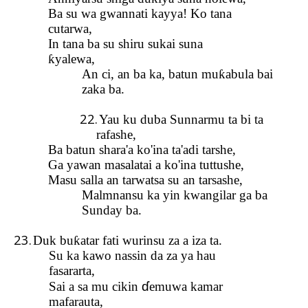
Ba su wa gwannati kayya! Ko tana
cutarwa,
In tana ba su shiru sukai suna
ƙ
yalewa,
An ci, an ba ka, batun mu
ƙ
abula bai
zaka ba.
22.
Yau ku duba Sunnarmu ta bi ta
rafashe,
Ba batun shara'a ko'ina ta'adi tarshe,
Ga yawan masalatai a ko'ina tuttushe,
Masu salla an tarwatsa su an tarsashe,
Malmnansu ka yin kwangilar ga ba
Sunday ba.
23.
Duk bu
ƙ
atar fati wurinsu za a iza
ta.
Su ka kawo nassin da za ya hau
fasararta,
ɗ
Sai a sa mu cikin
emuwa kamar
mafarauta,