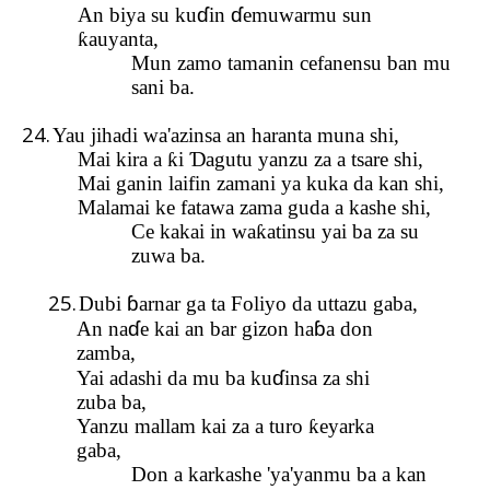
ɗ
ɗ
An biya su ku
in
emuwarmu sun
ƙ
auyanta,
Mun zamo tamanin cefanensu ban mu
sani ba.
24.
Yau
jihadi wa'azinsa an haranta muna shi,
Mai kira a
ƙ
i
Ɗ
agutu yanzu za a tsare shi,
Mai ganin laifin zamani ya kuka da kan shi,
Malamai ke fatawa zama guda a kashe shi,
Ce kakai in wa
ƙ
atinsu yai ba za su
zuwa ba.
25.
ɓ
Dubi
arnar ga ta Foliyo da uttazu gaba,
ɗ
ɓ
An na
e kai an bar gizon ha
a don
zamba,
ɗ
Yai adashi da mu ba ku
insa za shi
zuba ba,
Yanzu mallam kai za a turo
ƙ
eyarka
gaba,
Don a karkashe 'ya'yanmu ba a kan