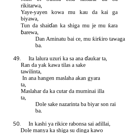
rikitarwa,
Yaye-yayen kowa mu kau da kai ga
biyawa,
ɗ
Tun da shai
an ka shiga mu je mu
ƙ
ara
ɓ
arewa,
Dan Aminatu bai ce,
mu
ƙ
ir
ƙ
iro tawaga
ba.
49.
ɗ
Ita lalura uzuri ka sa ana
aukar ta,
Ran da yak kawa tilas a sake
tawilinta,
In ana hangen maslaha akan gyara
ta,
Maslahar da ka cutar da muminai illa
ta,
Dole sake nazarinta ba biyar son rai
ba.
50.
In kashi ya rikice rabonsa sai adillai,
Dole manya ka shiga su dinga kawo