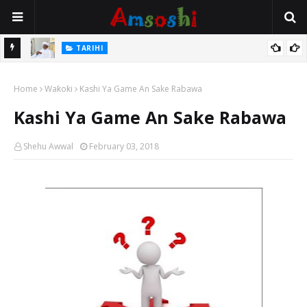
Na Mata
TARIHI
Sarkin Gummi Na Sha Biyar: Sarkin Mafaran Gummi Justice Lawal
Home
Hassan
Waƙoƙi
Kashi Ya Game An Sake Rabawa
Kashi Ya Game An Sake Rabawa
Shehu Awwal
February 03, 2018