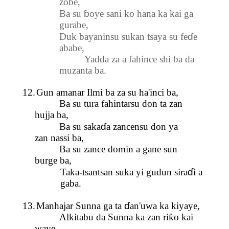
zobe,
ɓ
Ba su
oye sani ko hana ka kai ga
gurabe,
ɗ
Duk bayaninsu sukan tsaya su fe
e
ababe,
Yadda za a fahince shi ba da
muzanta ba.
12.
Gun amanar Ilmi ba za su ha'inci
ba,
Ba su tura fahintarsu don ta zan
hujja ba,
ɗ
Ba su saka
a zancensu don ya
zan nassi ba,
Ba su zance domin a gane sun
burge ba,
ɗ
Taka-tsantsan suka yi gudun sira
i a
gaba.
ɗ
13.
Manhajar Sunna ga ta
an'uwa ka kiyaye,
Alkitabu da Sunna ka zan ri
ƙ
o kai
waye,