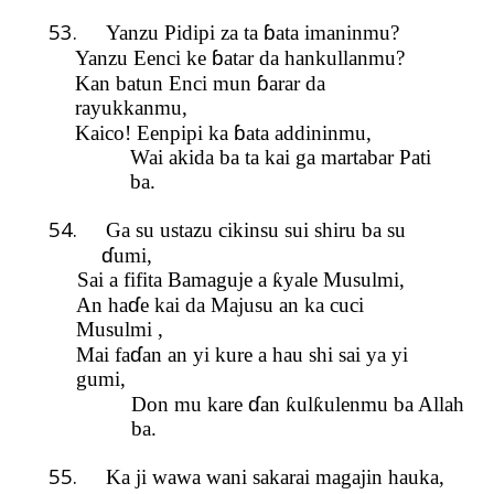
53.
ɓ
Yanzu Pidipi za ta
ata imaninmu?
ɓ
Yanzu Eenci ke
atar da hankullanmu?
ɓ
Kan batun Enci mun
arar da
rayukkanmu,
ɓ
Kaico! Eenpipi ka
ata addininmu,
Wai akida ba ta kai ga martabar Pati
ba.
54.
Ga su ustazu cikinsu sui shiru ba su
ɗ
umi,
Sai a fifita Bamaguje a
ƙ
yale Musulmi,
ɗ
An ha
e kai da Majusu an ka cuci
Musulmi ,
ɗ
Mai fa
an an yi kure a hau shi sai ya yi
gumi,
ɗ
Don mu kare
an
ƙ
ul
ƙ
ulenmu ba Allah
ba.
55.
Ka ji wawa wani sakarai magajin hauka,