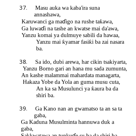
37.
Masu auka wa kaba'ira suna
annashawa,
ɗ
Karuwanci ga ma
igo na rushe ta
ƙ
awa,
ɗ
Ga luwa
i na tashe an kwatse mai da'awa,
Yanzu komai ya dulmuye sabili da hawaa,
Yanzu
m
ai
ƙ
yamar fasi
ƙ
i ba zai nasara
ba.
38.
Sa ido, dubi arewa, har cikin tsakiyarta,
Yanzu B
orno
gari an hana mu sada zumunta,
An kashe malammai mahardata managarta,
Hakaza Yobe da Yola an guma musu cuta,
An ka sa Musulunci ya
ƙ
aura ba da
shiri ba.
39.
Ga Kano
nan an gwamatso ta an sa ta
gaba,
Ga Kaduna Musulminta hannuwa duk a
gaba,
ɗ
Sakkwatawa an tunku
e su ba da shiri ba,