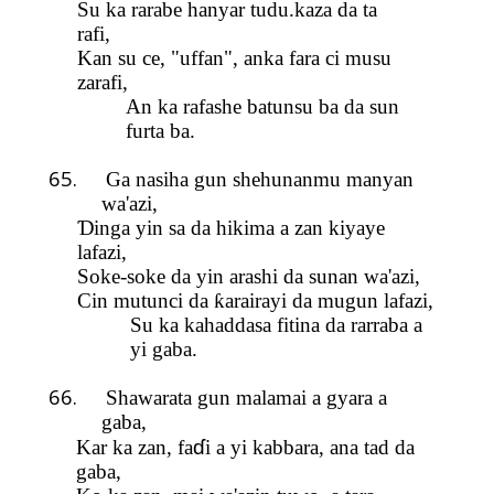
Su ka rarabe
hanyar tudu.kaza da ta
rafi,
Kan su ce, "uffan", anka fara ci musu
zarafi,
An ka rafashe batunsu ba da sun
furta ba.
65.
Ga nasiha
gun shehunanmu manyan
wa'azi,
Ɗ
inga yin sa da hikima a zan kiyaye
lafazi,
Soke-soke da yin arashi da sunan wa'azi,
Cin mutunci da
ƙ
arairayi da mugun lafazi,
Su ka kahaddasa fitina da rarraba a
yi gaba.
66.
Shawarata gun malamai a gyara a
gaba,
ɗ
Kar ka zan, fa
i a yi kabbara, ana tad da
gaba,