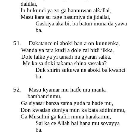
dalillai,
In hukunci ya zo ga hannuwan al
ƙ
allai,
Masu
ƙ
ara su rage hasumiya da jidallai,
Gaskiya aka bi, ba batun muna da yawa
ba.
51.
Dakatance ni aboki ban aron kunnenka,
ɗ
ɗ
Wanda ya tara ku
i a dole zai bi
i jikka,
Dole falke ya yi tanadi na gyaran salka,
Me ka sa doki ta
ƙ
ama shina sassaka?
Duk shirin sukuwa ne aboki ba kwanci
ba.
52.
ɗ
Masu
ƙ
yamar mu ha
e
mu
manta
ba
m
bancinmu,
ɗ
Ga siyasar banza zama guda ta ha
e mu,
ɗ
ɓ
Don kwa
an duniya mun ka
ata addininmu,
Ga Musulmi ga
ƙ
afiri muna harakarmu,
Sai ka ce Allah bai hana mu soyayya
ba.