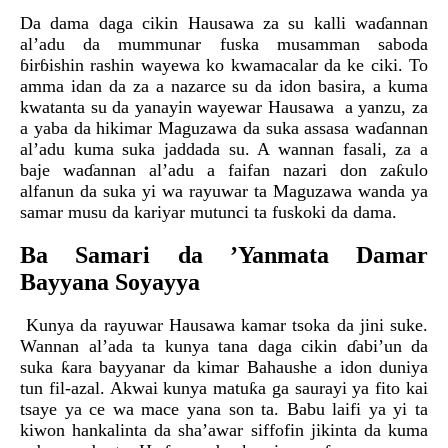
Da dama daga cikin Hausawa za su kalli waɗannan
al’adu da mummunar fuska musamman saboda
ɓirɓishin rashin wayewa ko kwamacalar da ke ciki. To
amma idan da za a nazarce su da idon basira, a kuma
kwatanta su da yanayin wayewar Hausawa a yanzu, za
a yaba da hikimar Maguzawa da suka assasa waɗannan
al’adu kuma suka jaddada su. A wannan fasali, za a
baje waɗannan al’adu a faifan nazari don zaƙulo
alfanun da suka yi wa rayuwar ta Maguzawa wanda ya
samar musu da kariyar mutunci ta fuskoki da dama.
Ba Samari da ’Yanmata Damar
Bayyana Soyayya
Kunya da rayuwar Hausawa kamar tsoka da jini suke.
Wannan al’ada ta kunya tana daga cikin ɗabi’un da
suka ƙara bayyanar da kimar Bahaushe a idon duniya
tun fil-azal. Akwai kunya matuƙa ga saurayi ya fito kai
tsaye ya ce wa mace yana son ta. Babu laifi ya yi ta
kiwon hankalinta da sha’awar siffofin jikinta da kuma