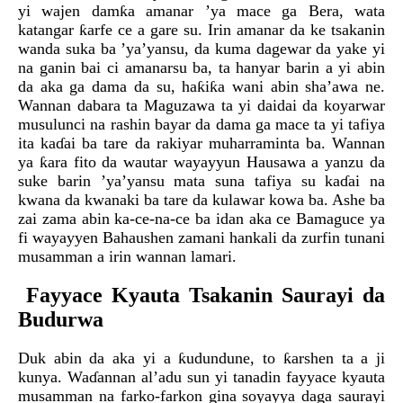
yi wajen damƙa amanar ’ya mace ga Bera, wata
katangar ƙarfe ce a gare su. Irin amanar da ke tsakanin
wanda suka ba ’ya’yansu, da kuma dagewar da yake yi
na ganin bai ci amanarsu ba, ta hanyar barin a yi abin
da aka ga dama da su, haƙiƙa wani abin sha’awa ne.
Wannan dabara ta Maguzawa ta yi daidai da koyarwar
musulunci na rashin bayar da dama ga mace ta yi tafiya
ita kaɗai ba tare da rakiyar muharraminta ba. Wannan
ya ƙara fito da wautar wayayyun Hausawa a yanzu da
suke barin ’ya’yansu mata suna tafiya su kaɗai na
kwana da kwanaki ba tare da kulawar kowa ba. Ashe ba
zai zama abin ka-ce-na-ce ba idan aka ce Bamaguce ya
fi wayayyen Bahaushen zamani hankali da zurfin tunani
musamman a irin wannan lamari.
Fayyace Kyauta Tsakanin Saurayi da
Budurwa
Duk abin da aka yi a ƙudundune, to ƙarshen ta a ji
kunya. Waɗannan al’adu sun yi tanadin fayyace kyauta
musamman na farko-farkon gina soyayya daga saurayi