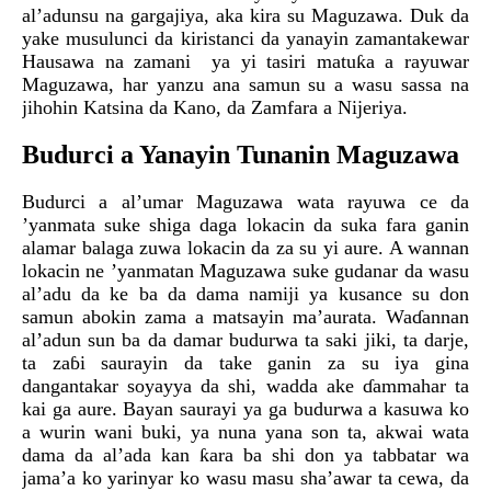
al’adunsu na gargajiya, aka kira su Maguzawa. Duk da
yake musulunci da kiristanci da yanayin zamantakewar
Hausawa na zamani ya yi tasiri matuƙa a rayuwar
Maguzawa, har yanzu ana samun su a wasu sassa na
jihohin Katsina da Kano, da Zamfara a Nijeriya.
Budurci a Yanayin Tunanin Maguzawa
Budurci a al’umar Maguzawa wata rayuwa ce da
’yanmata suke shiga daga lokacin da suka fara ganin
alamar balaga zuwa lokacin da za su yi aure. A wannan
lokacin ne ’yanmatan Maguzawa suke gudanar da wasu
al’adu da ke ba da dama namiji ya kusance su don
samun abokin zama a matsayin ma’aurata. Waɗannan
al’adun sun ba da damar budurwa ta saki jiki, ta darje,
ta zaɓi saurayin da take ganin za su iya gina
dangantakar soyayya da shi, wadda ake ɗammahar ta
kai ga aure. Bayan saurayi ya ga budurwa a kasuwa ko
a wurin wani buki, ya nuna yana son ta, akwai wata
dama da al’ada kan ƙara ba shi don ya tabbatar wa
jama’a ko yarinyar ko wasu masu sha’awar ta cewa, da