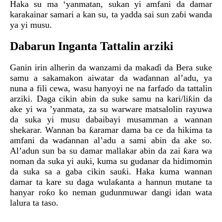
Haka su ma ‘yanmatan, sukan yi amfani da damar
karakainar samari a kan su, ta yadda sai sun zaɓi wanda
ya yi musu.
Dabarun Inganta Tattalin arziki
Ganin irin alherin da wanzami da makaɗi da Bera suke
samu a sakamakon aiwatar da waɗannan al’adu, ya
nuna a fili cewa, wasu hanyoyi ne na farfaɗo da tattalin
arziki. Daga cikin abin da suke samu na kari/liƙin da
ake yi wa ’yanmata, za su warware matsalolin rayuwa
da suka yi musu dabaibayi musamman a wannan
shekarar. Wannan ba ƙaramar dama ba ce da hikima ta
amfani da waɗannan al’adu a sami abin da ake so.
Al’adun sun ba su damar mallakar abin da zai ƙara wa
noman da suka yi auki, kuma su gudanar da hidimomin
da suka sa a gaba cikin sauƙi. Haka kuma wannan
damar ta kare su daga wulaƙanta a hannun mutane ta
hanyar roƙo ko neman gudunmuwar dangi idan wata
lalura ta taso.