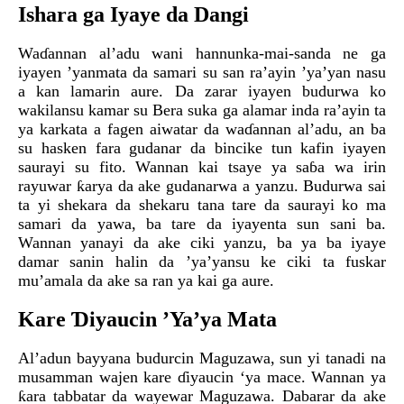
Ishara ga Iyaye da Dangi
Waɗannan al’adu wani hannunka-mai-sanda ne ga
iyayen ’yanmata da samari su san ra’ayin ’ya’yan nasu
a kan lamarin aure. Da zarar iyayen budurwa ko
wakilansu kamar su Bera suka ga alamar inda ra’ayin ta
ya karkata a fagen aiwatar da waɗannan al’adu, an ba
su hasken fara gudanar da bincike tun kafin iyayen
saurayi su fito. Wannan kai tsaye ya saɓa wa irin
rayuwar ƙarya da ake gudanarwa a yanzu. Budurwa sai
ta yi shekara da shekaru tana tare da saurayi ko ma
samari da yawa, ba tare da iyayenta sun sani ba.
Wannan yanayi da ake ciki yanzu, ba ya ba iyaye
damar sanin halin da ’ya’yansu ke ciki ta fuskar
mu’amala da ake sa ran ya kai ga aure.
Kare Ɗiyaucin ’Ya’ya Mata
Al’adun bayyana budurcin Maguzawa, sun yi tanadi na
musamman wajen kare ɗiyaucin ‘ya mace. Wannan ya
ƙara tabbatar da wayewar Maguzawa. Dabarar da ake