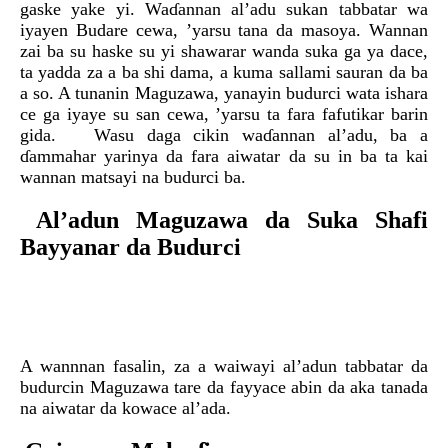
gaske yake yi. Waɗannan al’adu sukan tabbatar wa
iyayen Budare cewa, ’yarsu tana da masoya. Wannan
zai ba su haske su yi shawarar wanda suka ga ya dace,
ta yadda za a ba shi dama, a kuma sallami sauran da ba
a so. A tunanin Maguzawa, yanayin budurci wata ishara
ce ga iyaye su san cewa, ’yarsu ta fara fafutikar barin
gida. Wasu daga cikin waɗannan al’adu, ba a
ɗammahar yarinya da fara aiwatar da su in ba ta kai
wannan matsayi na budurci ba.
Al’adun Maguzawa da Suka Shafi
Bayyanar da Budurci
A wannnan fasalin, za a waiwayi al’adun tabbatar da
budurcin Maguzawa tare da fayyace abin da aka tanada
na aiwatar da kowace al’ada.