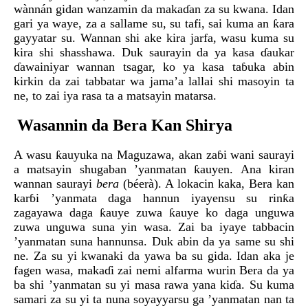
wànnán gidan wanzamin da makaɗan za su kwana. Idan
gari ya waye, za a sallame su, su tafi, sai kuma an ƙara
gayyatar su. Wannan shi ake kira jarfa, wasu kuma su
kira shi shasshawa. Duk saurayin da ya kasa ɗaukar
ɗawainiyar wannan tsagar, ko ya kasa taɓuka abin
kirkin da zai tabbatar wa jama’a lallai shi masoyin ta
ne, to zai iya rasa ta a matsayin matarsa.
Wasannin da Bera Kan Shirya
A wasu ƙauyuka na Maguzawa, akan zaɓi wani saurayi
a matsayin shugaban ’yanmatan ƙauyen. Ana kiran
wannan saurayi
bera
(béerà). A lokacin kaka, Bera kan
karɓi ’yanmata daga hannun iyayensu su rinƙa
zagayawa daga ƙauye zuwa ƙauye ko daga unguwa
zuwa unguwa suna yin wasa. Zai ba iyaye tabbacin
’yanmatan suna hannunsa. Duk abin da ya same su shi
ne. Za su yi kwanaki da yawa ba su gida. Idan aka je
fagen wasa, makaɗi zai nemi alfarma wurin Bera da ya
ba shi ’yanmatan su yi masa rawa yana kiɗa. Su kuma
samari za su yi ta nuna soyayyarsu ga ’yanmatan nan ta