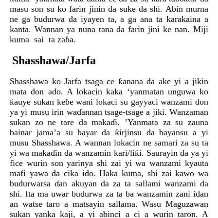
masu son su ko farin jinin da suke da shi. Abin murna
ne ga budurwa da iyayen ta, a ga ana ta karakaina a
kanta. Wannan ya nuna tana da farin jini ke nan. Miji
kuma sai ta zaɓa.
Shasshawa/Jarfa
Shasshawa ko Jarfa tsaga ce ƙanana da ake yi a jikin
mata don ado. A lokacin kaka ‘yanmatan unguwa ko
ƙauye sukan keɓe wani lokaci su gayyaci wanzami don
ya yi musu irin waɗannan tsage-tsage a jiki. Wanzaman
sukan zo ne tare da makaɗi. ’Yanmata za su zauna
bainar jama’a su bayar da ƙirjinsu da bayansu a yi
musu Shasshawa. A wannan lokacin ne samari za su ta
yi wa makaɗin da wanzamin kari/liƙi. Saurayin da ya yi
fice wurin son yarinya shi zai yi wa wanzami kyauta
mafi yawa da cika ido. Haka kuma, shi zai kawo wa
budurwarsa ɗan akuyan da za ta sallami wanzami da
shi. Ita ma uwar budurwa za ta ba wanzamin zani idan
an watse taro a matsayin sallama. Wasu Maguzawan
sukan yanka kaji, a yi abinci a ci a wurin taron. A