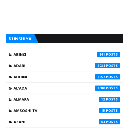
ƘUNSHIYA
ABINCI
241
ADABI
2084
ADDINI
2657
AL'ADA
2080
ALMARA
12
AMSOSHI TV
15
AZANCI
64