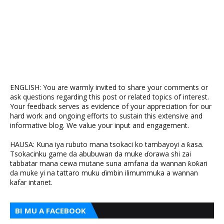
ENGLISH: You are warmly invited to share your comments or
ask questions regarding this post or related topics of interest.
Your feedback serves as evidence of your appreciation for our
hard work and ongoing efforts to sustain this extensive and
informative blog. We value your input and engagement.
HAUSA: Kuna iya rubuto mana tsokaci ko tambayoyi a ƙasa.
Tsokacinku game da abubuwan da muke ɗorawa shi zai
tabbatar mana cewa mutane suna amfana da wannan ƙoƙari
da muke yi na tattaro muku ɗimbin ilimummuka a wannan
kafar intanet.
BI MU A FACEBOOK