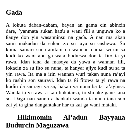
Gaɗa
A lokuta daban-dabam, bayan an gama cin abincin
dare, ’yanmata sukan haɗu a wani fili a unguwa ko a
ƙauye don yin wasanninsu na gaɗa. A nan ma akan
sami makaɗan da sukan zo su taya su cashewa. Su
kuma samari suna amfani da wannan damar wurin sa
kuɗi ko wani abu ga wata budurwa don ta fito ta yi
rawa. Idan tana da masoya da yawa a wannan fili,
lokacin za su fito su nuna, ta hanyar ajiye kuɗi su sa ta
yin rawa. Ita ma a irin wannan wuri takan nuna ra’ayi
ko rashin son saurayi. Idan ta ƙi fitowa ta yi rawa na
kuɗin da saurayi ya sa, hakan ya nuna ba ta ra’ayinsa.
Wanda ta yi rawa a kan bukatarsa, to shi ake gane tana
so. Daga nan sannu a hankali wanda ta nuna tana son
zai yi ta gina dangantakar har ta kai ga wani mataki.
Hikimomin Al’adun Bayyana
Budurcin Maguzawa