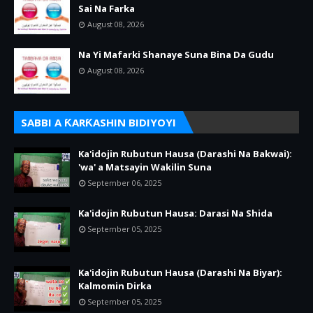
Sai Na Farka
August 08, 2026
Na Yi Mafarki Shanaye Suna Bina Da Gudu
August 08, 2026
SABBI A ƘARƘASHIN BIDIYOYI
Ka'idojin Rubutun Hausa (Darashi Na Bakwai):
'wa' a Matsayin Wakilin Suna
September 06, 2025
Ka'idojin Rubutun Hausa: Darasi Na Shida
September 05, 2025
Ka'idojin Rubutun Hausa (Darashi Na Biyar):
Kalmomin Dirka
September 05, 2025