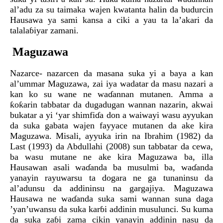
al’adu za su taimaka wajen kwatanta halin da budurcin
Hausawa ya sami kansa a ciki a yau ta la’akari da
talalaɓiyar zamani.
Maguzawa
Nazarce- nazarcen da masana suka yi a baya a kan
al’ummar Maguzawa, zai iya wadatar da masu nazari a
kan ko su wane ne waɗannan mutanen. Amma a
ƙoƙarin tabbatar da dugadugan wannan nazarin, akwai
bukatar a yi ‘yar shimfiɗa don a waiwayi wasu ayyukan
da suka gabata wajen fayyace mutanen da ake kira
Maguzawa. Misali, ayyuka irin na Ibrahim (1982) da
Last (1993) da Abdullahi (2008) sun tabbatar da cewa,
ba wasu mutane ne ake kira Maguzawa ba, illa
Hausawan asali waɗanda ba musulmi ba, waɗanda
yanayin rayuwarsu ta dogara ne ga tunaninsu da
al’adunsu da addininsu na gargajiya. Maguzawa
Hausawa ne waɗanda suka sami wannan suna daga
’yan’uwansu da suka karɓi addinin musulunci. Su kuma
da suka zaɓi zama cikin yanayin addinin nasu da