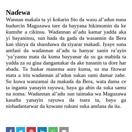
Naɗewa
Wannan maƙala ta yi ƙoƙarin fito da wasu al’adun nuna
budurcin Maguzawa tare da bayyana hikimomin da ke
ƙumshe a cikinsu. Waɗannan al’adu kamar yadda aka
yi bayaninsu, sun haɗa da gaɗa da wasannin da Bera
kan shirya da shasshawa da ziyarar makaɗi. Iyaye suna
amfani da waɗannan al’adu ta hanyar sanin ra’ayin
’ya’yansu mata da kuma bayyanar da su ga mabiɗa ta
yadda za su gina dangantakar da ake tunanin ta ɗore har
abada. Ta fuskar manema aure kuma, su ma fitowar
mata a irin waɗannan al’adun sukan sami damar zaɓe.
Su kuwa wanzamai da makaɗa da Bera, wata dama ce
ta inganta yanayin rayuwa, baya ga abin da suka samu
na noma. Waɗannan al’adu sun taimaka wa Maguzawa
kasafta yanayin rayuwa da tsara ta, baya ga
nishaɗantarwar da kowane rukuni suka amfana da ita.