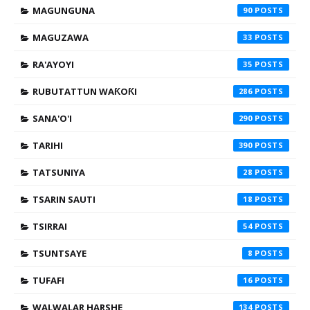
MAGUNGUNA
90
MAGUZAWA
33
RA'AYOYI
35
RUBUTATTUN WAƘOƘI
286
SANA'O'I
290
TARIHI
390
TATSUNIYA
28
TSARIN SAUTI
18
TSIRRAI
54
TSUNTSAYE
8
TUFAFI
16
WALWALAR HARSHE
134