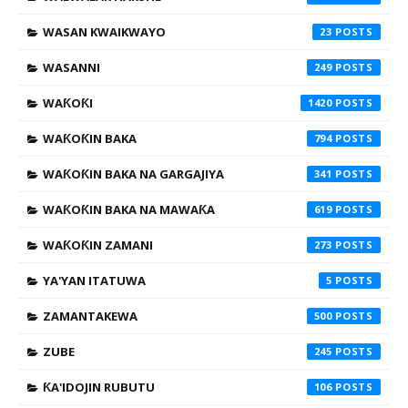
WASAN KWAIKWAYO
23
WASANNI
249
WAƘOƘI
1420
WAƘOƘIN BAKA
794
WAƘOƘIN BAKA NA GARGAJIYA
341
WAƘOƘIN BAKA NA MAWAƘA
619
WAƘOƘIN ZAMANI
273
YA'YAN ITATUWA
5
ZAMANTAKEWA
500
ZUBE
245
ƘA'IDOJIN RUBUTU
106