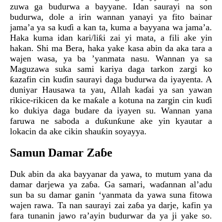
zuwa ga budurwa a bayyane. Idan saurayi na son
budurwa, dole a irin wannan yanayi ya fito bainar
jama’a ya sa kuɗi a kan ta, kuma a bayyana wa jama’a.
Haka kuma idan kari/liƙi zai yi mata, a fili ake yin
hakan. Shi ma Bera, haka yake kasa abin da aka tara a
wajen wasa, ya ba ’yanmata nasu. Wannan ya sa
Maguzawa suka sami kariya daga tarkon zargi ko
ƙazafin cin kuɗin saurayi daga budurwa da iyayenta. A
duniyar Hausawa ta yau, Allah kaɗai ya san yawan
rikice-rikicen da ke maƙale a kotuna na zargin cin kuɗi
ko dukiya daga budare da iyayen su. Wannan yana
faruwa ne saboda a duƙunƙune ake yin kyautar a
lokacin da ake cikin shauƙin soyayya.
Samun Damar Zaɓe
Duk abin da aka bayyanar da yawa, to mutum yana da
damar darjewa ya zaɓa. Ga samari, waɗannan al’adu
sun ba su damar ganin ‘yanmata da yawa suna fitowa
wajen rawa. Ta nan saurayi zai zaɓa ya darje, kafin ya
fara tunanin jawo ra’ayin budurwar da ya ji yake so.