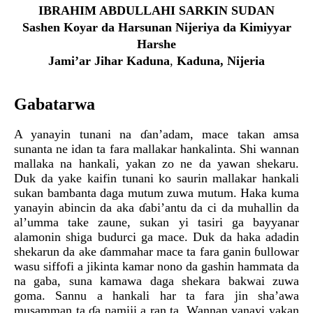
IBRAHIM ABDULLAHI SARKIN SUDAN
Sashen Koyar da Harsunan Nijeriya da Kimiyyar
Harshe
Jami’ar Jihar Kaduna
,
Kaduna, Nijeria
Gabatarwa
A yanayin tunani na ɗan’adam, mace takan amsa
sunanta ne idan ta fara mallakar hankalinta. Shi wannan
mallaka na hankali, yakan zo ne da yawan shekaru.
Duk da yake kaifin tunani ko saurin mallakar hankali
sukan bambanta daga mutum zuwa mutum. Haka kuma
yanayin abincin da aka ɗabi’antu da ci da muhallin da
al’umma take zaune, sukan yi tasiri ga bayyanar
alamonin shiga budurci ga mace. Duk da haka adadin
shekarun da ake ɗammahar mace ta fara ganin ɓullowar
wasu siffofi a jikinta kamar nono da gashin hammata da
na gaba, suna kamawa daga shekara bakwai zuwa
goma. Sannu a hankali har ta fara jin sha’awa
musamman ta ɗa namiji a ran ta. Wannan yanayi yakan