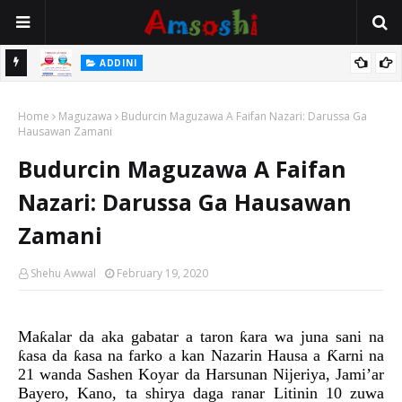
 Gudu
ADDINI
Na Yi Mafarki Ana Bikina, Kafin A Daura Aure Sai Na Farka
Home
Maguzawa
Budurcin Maguzawa A Faifan Nazari: Darussa Ga
Hausawan Zamani
Budurcin Maguzawa A Faifan
Nazari: Darussa Ga Hausawan
Zamani
Shehu Awwal
February 19, 2020
Maƙalar da aka gabatar a taron ƙara wa juna sani na
ƙasa da ƙasa na farko a kan Nazarin Hausa a Ƙarni na
21 wanda Sashen Koyar da Harsunan Nijeriya, Jami’ar
Bayero, Kano, ta shirya daga ranar Litinin 10 zuwa