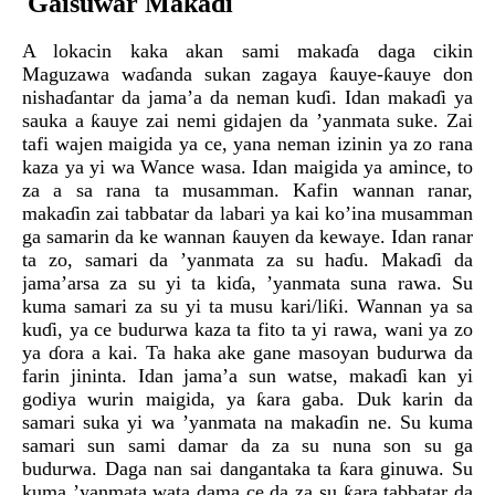
Gaisuwar Makaɗi
A lokacin kaka akan sami makaɗa daga cikin
Maguzawa waɗanda sukan zagaya ƙauye-ƙauye don
nishaɗantar da jama’a da neman kuɗi. Idan makaɗi ya
sauka a ƙauye zai nemi gidajen da ’yanmata suke. Zai
tafi wajen maigida ya ce, yana neman izinin ya zo rana
kaza ya yi wa Wance wasa. Idan maigida ya amince, to
za a sa rana ta musamman. Kafin wannan ranar,
makaɗin zai tabbatar da labari ya kai ko’ina musamman
ga samarin da ke wannan ƙauyen da kewaye. Idan ranar
ta zo, samari da ’yanmata za su haɗu. Makaɗi da
jama’arsa za su yi ta kiɗa, ’yanmata suna rawa. Su
kuma samari za su yi ta musu kari/liƙi. Wannan ya sa
kuɗi, ya ce budurwa kaza ta fito ta yi rawa, wani ya zo
ya ɗora a kai. Ta haka ake gane masoyan budurwa da
farin jininta. Idan jama’a sun watse, makaɗi kan yi
godiya wurin maigida, ya ƙara gaba. Duk karin da
samari suka yi wa ’yanmata na makaɗin ne. Su kuma
samari sun sami damar da za su nuna son su ga
budurwa. Daga nan sai dangantaka ta ƙara ginuwa. Su
kuma ’yanmata wata dama ce da za su ƙara tabbatar da