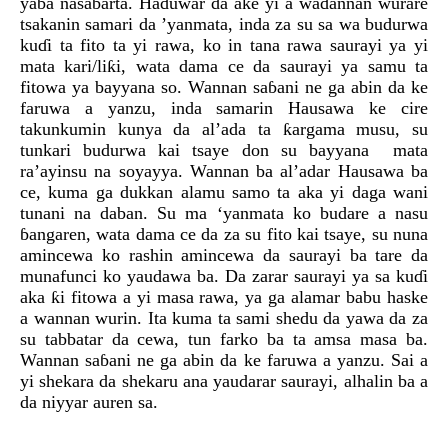
yaba nasabarta. Haɗuwar da ake yi a waɗannan wurare
tsakanin samari da ’yanmata, inda za su sa wa budurwa
kuɗi ta fito ta yi rawa, ko in tana rawa saurayi ya yi
mata kari/liƙi, wata dama ce da saurayi ya samu ta
fitowa ya bayyana so. Wannan saɓani ne ga abin da ke
faruwa a yanzu, inda samarin Hausawa ke cire
takunkumin kunya da al’ada ta ƙargama musu, su
tunkari budurwa kai tsaye don su bayyana mata
ra’ayinsu na soyayya. Wannan ba al’adar Hausawa ba
ce, kuma ga dukkan alamu samo ta aka yi daga wani
tunani na daban. Su ma ‘yanmata ko budare a nasu
ɓangaren, wata dama ce da za su fito kai tsaye, su nuna
amincewa ko rashin amincewa da saurayi ba tare da
munafunci ko yaudawa ba. Da zarar saurayi ya sa kuɗi
aka ƙi fitowa a yi masa rawa, ya ga alamar babu haske
a wannan wurin. Ita kuma ta sami shedu da yawa da za
su tabbatar da cewa, tun farko ba ta amsa masa ba.
Wannan saɓani ne ga abin da ke faruwa a yanzu. Sai a
yi shekara da shekaru ana yaudarar saurayi, alhalin ba a
da niyyar auren sa.