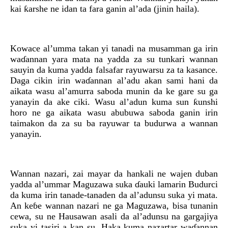
kai ƙarshe ne idan ta fara ganin al’ada (jinin haila).
Kowace al’umma takan yi tanadi na musamman ga irin
waɗannan yara mata na yadda za su tunkari wannan
sauyin da kuma yadda falsafar rayuwarsu za ta kasance.
Daga cikin irin waɗannan al’adu akan sami hani da
aikata wasu al’amurra saboda munin da ke gare su ga
yanayin da ake ciki. Wasu al’adun kuma sun ƙunshi
horo ne ga aikata wasu abubuwa saboda ganin irin
taimakon da za su ba rayuwar ta budurwa a wannan
yanayin.
Wannan nazari, zai mayar da hankali ne wajen duban
yadda al’ummar Maguzawa suka ɗauki lamarin Budurci
da kuma irin tanade-tanaden da al’adunsu suka yi mata.
An keɓe wannan nazari ne ga Maguzawa, bisa tunanin
cewa, su ne Hausawan asali da al’adunsu na gargajiya
suka yi tasiri a kan su. Haka kuma nazartar waɗannan