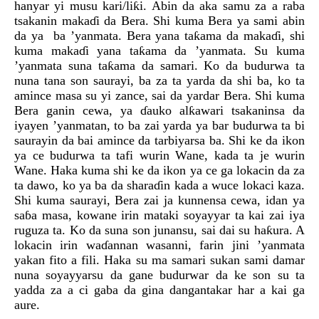
hanyar yi musu kari/liƙi. Abin da aka samu za a raba
tsakanin makaɗi da Bera. Shi kuma Bera ya sami abin
da ya ba ’yanmata. Bera yana taƙama da makaɗi, shi
kuma makaɗi yana taƙama da ’yanmata. Su kuma
’yanmata suna taƙama da samari. Ko da budurwa ta
nuna tana son saurayi, ba za ta yarda da shi ba, ko ta
amince masa su yi zance, sai da yardar Bera. Shi kuma
Bera ganin cewa, ya ɗauko alƙawari tsakaninsa da
iyayen ’yanmatan, to ba zai yarda ya bar budurwa ta bi
saurayin da bai amince da tarbiyarsa ba. Shi ke da ikon
ya ce budurwa ta tafi wurin Wane, kada ta je wurin
Wane. Haka kuma shi ke da ikon ya ce ga lokacin da za
ta dawo, ko ya ba da sharaɗin kada a wuce lokaci kaza.
Shi kuma saurayi, Bera zai ja kunnensa cewa, idan ya
saɓa masa, kowane irin mataki soyayyar ta kai zai iya
ruguza ta. Ko da suna son junansu, sai dai su haƙura. A
lokacin irin waɗannan wasanni, farin jini ’yanmata
yakan fito a fili. Haka su ma samari sukan sami damar
nuna soyayyarsu da gane budurwar da ke son su ta
yadda za a ci gaba da gina dangantakar har a kai ga
aure.