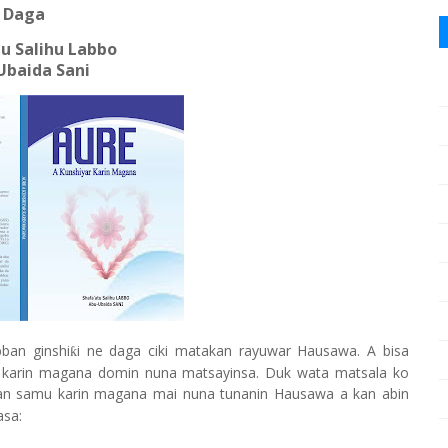
Daga
u Salihu Labbo
Ubaida Sani
ban ginshi
i ne daga ciki matakan rayuwar Hausawa. A bisa
ƙ
a karin magana domin nuna matsayinsa. Duk wata matsala ko
 an samu karin magana mai nuna tunanin Hausawa a kan abin
asa: