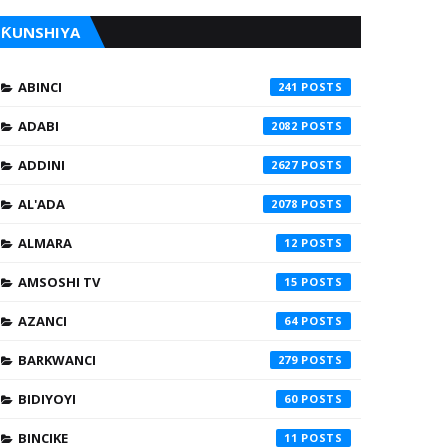
ƘUNSHIYA
ABINCI
241
ADABI
2082
ADDINI
2627
AL'ADA
2078
ALMARA
12
AMSOSHI TV
15
AZANCI
64
BARKWANCI
279
BIDIYOYI
60
BINCIKE
11