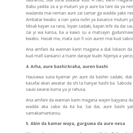
ƙ
ɗ
Babu yadda za a yi mutum ya yi aure ba tare da ya ne
wa
anda mai neman aure zai samar ga wadda yake ne
ɗ
Ambatar kwabo a nan yana nufin ya kasance mutum y
Misali kayan sa rana, biyan sadaki, kayan lefe da da
zai yi wa kansa, ba a kawo su a matsayin gudunmaw
kwabo. Hasali ma, mata sun fi son auren mai ku
i sabo
ɗ
Ana amfani da wannan karin magana a duk lokacin da 
ku
i mafi
an
anci a tsarin darajar ku
in Nijeriya a yanzu
ƙ
ƙ
ɗ
ɗ
4. Arha, aure bashi/Araha, auren bashi
Hausawa suna kyamar yin aure da bashin sada
k
i, du
kasafai akan aiwatar da shi ta hanyar bashi ba. Saboda 
sau
i
warai kuma ya yi rahusa.
ƙ
ƙ
Ana amfani da wannan karin magana wajen bayyana du
wadda aka saba da ita ba. Sai dai, aure bashi y
samakamantansu.
5. Abin da kamar wuya, gurguwa da aure nesa