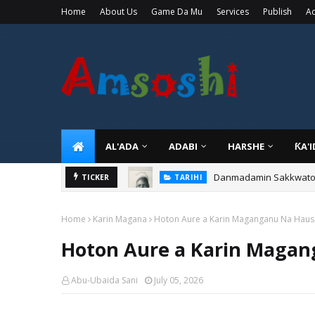
Home
About Us
Game Da Mu
Services
Publish
Ad
AL'ADA
ADABI
HARSHE
ƘA'
Danmadamin Sakkwato, 
TICKER
TARIHI
Home
Karin Magana
Hoton Aure a Karin Maganganu Na Haus
Hoton Aure a Karin Maga
Abu-Ubaida Sani
July 05, 2026