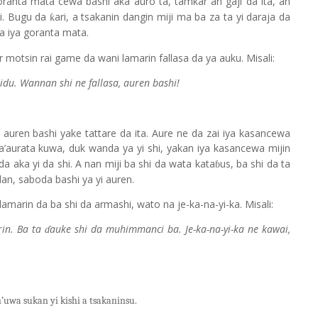
goranta mata cewa bashi aka auro ta, tamkar an gaji da ita, an
hi. Bugu da
ari, a tsakanin dangin miji ma ba za ta yi daraja da
ƙ
na iya goranta mata.
otsin rai game da wani lamarin fallasa da ya auku. Misali:
ridu. Wannan shi ne fallasa, auren bashi!
auren bashi yake tattare da ita. Aure ne da zai iya kasancewa
’aurata kuwa, duk wanda ya yi shi, yakan iya kasancewa mijin
a aka yi da shi. A nan miji ba shi da wata kata
us, ba shi da ta
ɓ
an, saboda bashi ya yi auren.
arin da ba shi da armashi, wato na je-ka-na-yi-ka. Misali:
rin. Ba ta
auke shi da muhimmanci ba. Je-ka-na-yi-ka ne kawai,
ɗ
’uwa sukan yi kishi a tsakaninsu.