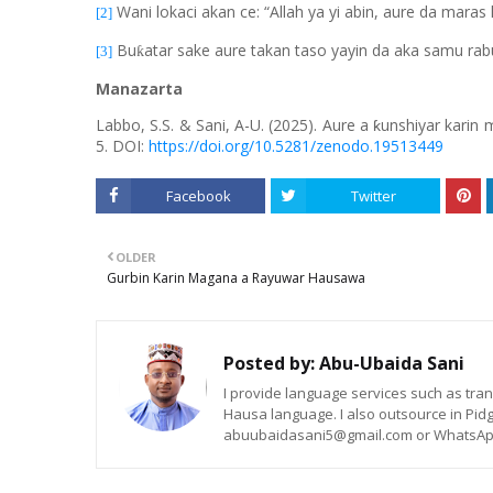
Wani lokaci akan ce: “Allah ya yi abin, aure da maras
[2]
Bu
atar sake aure takan taso yayin da aka samu rab
ƙ
[3]
Manazarta
Labbo, S.S. & Sani, A-U. (2025).
Aure a ƙunshiyar karin
5. DOI:
https://doi.org/10.5281/zenodo.19513449
Facebook
Twitter
OLDER
Gurbin Karin Magana a Rayuwar Hausawa
Posted by:
Abu-Ubaida Sani
I provide language services such as trans
Hausa language. I also outsource in Pidg
abuubaidasani5@gmail.com or WhatsAp