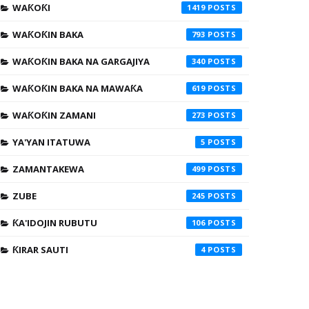
WAƘOƘI
1419
WAƘOƘIN BAKA
793
WAƘOƘIN BAKA NA GARGAJIYA
340
WAƘOƘIN BAKA NA MAWAƘA
619
WAƘOƘIN ZAMANI
273
YA'YAN ITATUWA
5
ZAMANTAKEWA
499
ZUBE
245
ƘA'IDOJIN RUBUTU
106
ƘIRAR SAUTI
4