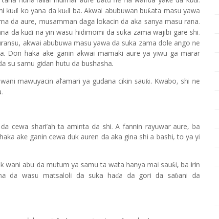
ɗ
mi ku
i
ko yana da ku
i ba. Akwai abubuwan bu
ata masu yawa
ƙ
ɗ
ɗ
ma da aure, musamman daga lokacin da aka sanya masu rana.
ana da ku
i na yin wasu hidimomi da suka zama wajibi gare shi.
ɗ
i sauransu, akwai abubuwa masu yawa da suka zama dole ango ne
a. Don haka ake ganin akwai mamaki aure ya yiwu ga marar
da su samu gidan hutu da bushasha.
wani mawuyacin al’amari ya gudana cikin sau
i. Kwabo, shi ne
ƙ
.
k da cewa shari
’
ah ta aminta da shi. A fannin rayuwar aure, ba
haka ake ganin cewa duk auren da aka gina shi a bashi, to ya yi
k wani abu da mutum ya samu ta wata hanya mai sau
i, ba irin
ƙ
ana da wasu matsaloli da suka ha
a da gori da sa
ani da
ɗ
ɓ