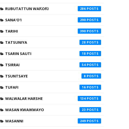
RUBUTATTUN WAƘOƘI
286
SANA'O'I
290
TARIHI
390
TATSUNIYA
28
TSARIN SAUTI
18
TSIRRAI
54
TSUNTSAYE
8
TUFAFI
16
WALWALAR HARSHE
134
WASAN KWAIKWAYO
23
WASANNI
249