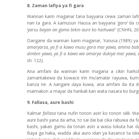
8. Zaman lafiya ya fi gara
Wannan karin maganar tana bayyana cewa zaman lafiy
nan ta gara. A
amusun Hausa an bayyana
‘
gara’
da ce
ƙ
‘yarsu bayan an gamo bikin aure ko haihuwa
” (CNHN, 20
Dangane da wannan karin maganar, Yunusa (1989) ya y
amaryarsa, ya fi a kawo musu gara mai yawa, amma babu
imbin yawa, ya fi a kawo wa amarya dukiya mai yawa, 
ɗ
sh. 122).
Ana amfani da wannan karin magana a cikin harkok
zamantakewa da kowace irin mu’amalar rayuwa, kuma
banza ne. A
angare
aya kuwa, ana amfani da ita d
ɓ
ɗ
maimakon a mayar da hankali kan wata nasara ko burg
9. Fallasa, aure bashi
Kalmar
fallasa
tana nufin tonon asiri ko tonon silili
aure bashi yana da arha, to sai dai bai cika rabuwa da f
bashi, yakan gamu da tonan asiri a wasu lokuta har dai
Baya ga haka, wadda aka auro idan ya kasance ta iske 