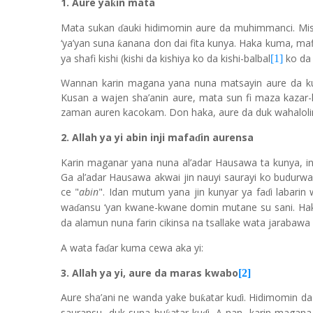
1. Aure ya
in mata
ƙ
Mata sukan
auki hidimomin aure da muhimmanci. Misa
ɗ
‘ya’yan suna
anana don dai fita kunya. Haka kuma, ma
ƙ
ya shafi kishi (kishi da kishiya ko da kishi-balbal
ko da 
[1]
Wannan karin magana yana nuna matsayin aure da ku
Kusan a wajen sha’anin aure, mata sun fi maza kazar-
zaman auren kacokam. Don haka, aure da duk wahalol
2. Allah ya yi abin inji mafa
in aurensa
ɗ
Karin maganar yana nuna al’adar Hausawa ta kunya, in
Ga al’adar Hausawa akwai jin nauyi saurayi ko budurwa
ce "
abin
". Idan mutum yana jin kunyar ya fa
i labarin
ɗ
wa
ansu ‘yan kwane-kwane domin mutane su sani. Ha
ɗ
da alamun nuna farin cikinsa na tsallake wata jarabaw
A wata fa
ar kuma cewa aka yi:
ɗ
3. Allah ya yi, aure da maras kwabo
[2]
Aure sha’ani ne wanda yake bu
atar ku
i. Hidimomin da
ƙ
ɗ
sauransu, duk suna bu
atar ku
i. A nan, karin magana