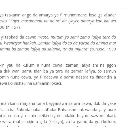
a tsakanin ango da amarya ya fi muhimmanci bisa ga al’adar
wa: “
Kaya, musamman na abinci da iyayen amarya kan kai wa
06 sh. 157).
i tsokaci da cewa: “
Wato, mutum ya sami zama lafiya tare da
 kwanciyar hankali. Zaman lafiya da so da yarda da aminci mai
amma ba zaman lafiya da salama, ita da mijinta
” (Yunusa, 1989
in yau da kullum a nuna cewa, zaman lafiya shi ne jigon
 duk wani samu idan ba ya tare da zaman lafiya, to samun
omin nuna cewa, ya fi dacewa a samu nasara ta dindindin a
ewa ko nisha
i na
an
anin lokaci.
ƙ
ƙ
ɗ
. Wannan karin magana tana bayyanawa
arara cewa, duk da yake
ƙ
allasa ba. Saboda haka a al
’
adar Bahaushe duk wanda ya yi aure
 idan aka yi rashin arzikin biyan sadakin bayan tsawon lokaci.
wata matar mijin a gida (kishiya), za ta gamu da gori kullum.