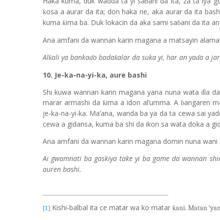
Haka kuma, duk wadda ta yi sa
ani da ita, za ta iya 
ɓ
osa a aurar da ita; don haka ne, aka aurar da ita bas
ƙ
kuma
ima ba. Duk lokacin da aka sami sa
ani da ita a
ƙ
ɓ
Ana amfani da wannan karin magana a matsayin alamar m
Al
ali ya banka
o bada
alar da suka yi, har an ya
a a ja
ƙ
ƙ
ɗ
ɗ
10. Je-ka-na-yi-ka, aure bashi
Shi kuwa wannan karin magana yana nuna wata illa da 
marar armashi da
ima a idon al
’
umma. A
angaren ma
ƙ
ɓ
je-ka-na-yi-ka. Ma’ana, wanda ba ya da ta cewa sai yadd
cewa a gidansa, kuma ba shi da ikon sa wata doka a gid
Ana amfani da wannan karin magana domin nuna wani lam
Ai gwamnati ba gaskiya take yi ba game da wannan shi
auren bashi.
Kishi-balbal ita ce matar wa ko matar
ƙani. Matan ‘yan
[1]