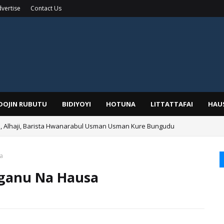
vertise
Contact Us
IDOJIN RUBUTU
BIDIYOYI
HOTUNA
LITTATTAFAI
HAU
Alhaji, Barista Hwanarabul Usman Usman Kure Bungudu
a
nganu Na Hausa