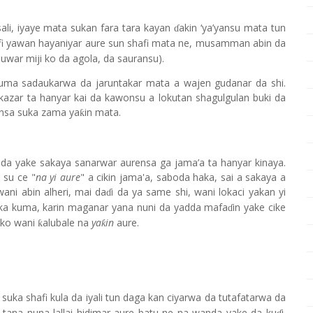
li, iyaye mata sukan fara tara kayan
akin ‘ya’yansu mata tun
ɗ
fi yawan hayaniyar aure sun shafi mata ne, musamman abin da
uwar miji ko da agola, da sauransu).
ma sadaukarwa da jaruntakar mata a wajen gudanar da shi.
kazar ta hanyar kai da kawonsu a lokutan shagulgulan buki da
insa suka zama ya
in mata.
ƙ
da yake sakaya sanarwar aurensa ga jama’a ta hanyar kinaya.
 su ce "
na yi aure
" a cikin jama'a, saboda haka, sai a sakaya a
 wani abin alheri, mai da
i da ya same shi, wani lokaci yakan yi
ɗ
ka kuma, karin maganar yana nuni da yadda mafa
in yake cike
ɗ
a ko wani
alubale na
ya
in
aure.
ƙ
ƙ
 suka shafi kula da iyali tun daga kan ciyarwa da tutafatarwa da
 tana nuna lallai hidimar aure batu ne na wanda yake da ku
i.