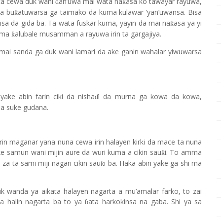
ta cewa duk wani
an’uwa mai wata na
asa ko tawayar rayuwa,
ƙ
ɗ
a bu
atuwarsa ga taimako da kuma kulawar
‘
yan
’
uwansa. Bisa
ƙ
nisa da gida ba. Ta wata fuskar kuma, yayin da mai na
asa ya yi
ƙ
zama
alubale musamman a rayuwa irin ta gargajiya.
ƙ
ai sanda ga duk wani lamari da ake ganin wahalar yiwuwarsa
ke abin farin ciki da nisha
i da murna ga kowa da kowa,
ɗ
a suke gudana.
rin maganar yana nuna cewa irin halayen kirki da mace ta nuna
e samun wani mijin aure da wuri kuma a cikin sau
i. To amma
ƙ
za ta sami miji nagari cikin sau
i ba. Haka abin yake ga shi ma
ƙ
wanda ya aikata halayen nagarta a mu’amalar farko, to zai
a halin nagarta ba to ya
ata harkokinsa na gaba. Shi ya sa
ɓ