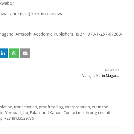
 kwabo.”
uwar aure (saki) ko kuma rasuwa.
 magana. Amsoshi Academic Publishers. ISBN: 978-1-257-07209-
NEWER
Namiji a Karin Magana
lation, transcription, proofreading, interpretation, etc in the
in, Yoruba, Igbo, Fulah, and Kanuri. Contact me through email:
p: +2348133529736