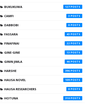
BUKUKUWA
127
CAMFI
3
DABBOBI
8
FASSARA
43
FINAFINAI
22
GINE-GINE
13
GININ JIMLA
46
HARSHE
396
HAUSA NOVEL
109
HAUSA RESEARCHERS
8
HOTUNA
310