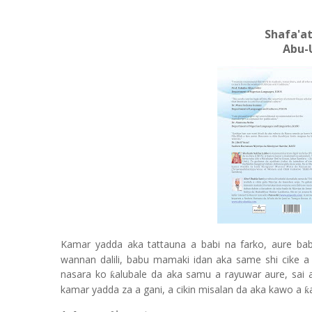
Shafa'at
Abu-
Kamar yadda aka tattauna a babi na farko, aure bab
wannan dalili, babu mamaki idan aka same shi cike 
nasara ko
alubale da aka samu a rayuwar aure, sai
ƙ
kamar yadda za a gani, a cikin misalan da aka kawo a
ƙ