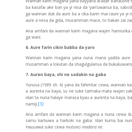
Wannan karin magana yana bayyana al’adar Bahaushe 
ba kasafai ake bari ya yi nisa da
‘
yan
’
uwansa ba, sabod
ga wannan duk da aure ba a cika barin mai rauni ya yi 
aure a nesa da gida, musamman mace, to hakan zai 
Ana amfani da wannan karin magana wajen hannunka m
ga wani.
6. Aure farin cikin babba da yaro
Wannan karin magana yana nuna mana yadda aure ya
musamman a lokutan da shagulgulansa da bukukuwans
7. Auren baya, shi ne sadakin na gaba
Yunusa (1989 sh. 4) yana da fahimtar cewa, wannan ka
a aurenta na baya, su ne suke taimaka mata wajen sak
idan ta nuna halaye marasa kyau a aurenta na baya, ba 
namiji.
[3]
Ana amfani da wannan karin magana a nuna cewa duk 
samu kar
uwa a harkoki na gaba. Idan kuma bai nun
ɓ
Hausawa suke cewa
mutunci madara ne.