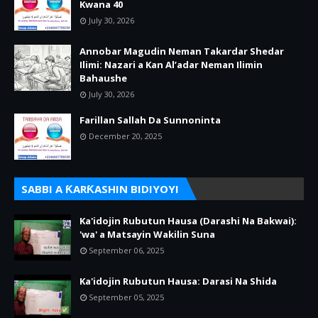
Kwana 40
July 30, 2026
Annobar Magudin Neman Takardar Shedar
Ilimi: Nazari a Kan Al’adar Neman Ilimin
Bahaushe
July 30, 2026
Farillan Sallah Da Sunnoninta
December 20, 2025
SABBI A ƘARƘASHIN BIDIYOYI
Ka'idojin Rubutun Hausa (Darashi Na Bakwai):
'wa' a Matsayin Wakilin Suna
September 06, 2025
Ka'idojin Rubutun Hausa: Darasi Na Shida
September 05, 2025