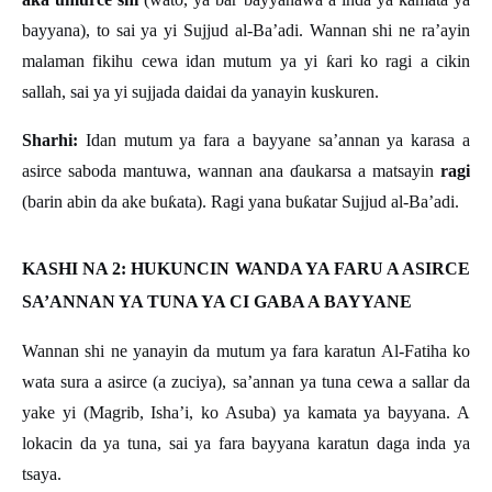
bayyana), to sai ya yi Sujjud al-Ba’adi. Wannan shi ne ra’ayin
malaman fikihu cewa idan mutum ya yi
ƙ
ari ko ragi a cikin
sallah, sai ya yi sujjada daidai da yanayin kuskuren.
Sharhi:
Idan mutum ya fara a bayyane sa’annan ya karasa a
asirce saboda mantuwa, wannan ana
ɗ
aukarsa a matsayin
ragi
(barin abin da ake bu
ƙ
ata). Ragi yana bu
ƙ
atar Sujjud al-Ba
’
adi.
KASHI NA 2: HUKUNCIN WANDA YA FARU A ASIRCE
SA’ANNAN YA TUNA YA CI GABA A BAYYANE
Wannan shi ne yanayin da mutum ya fara karatun Al-Fatiha ko
wata sura a asirce (a zuciya), sa’annan ya tuna cewa a sallar da
yake yi (Magrib, Isha’i, ko Asuba) ya kamata ya bayyana. A
lokacin da ya tuna, sai ya fara bayyana karatun daga inda ya
tsaya.