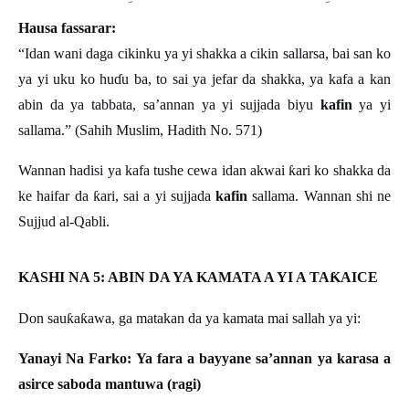
Hausa fassarar:
“Idan wani daga cikinku ya yi shakka a cikin sallarsa, bai san ko
ya yi uku ko hu
ɗ
u ba, to sai ya jefar da shakka, ya kafa a kan
abin da ya tabbata, sa
’
annan ya yi sujjada biyu
kafin
ya yi
sallama.” (Sahih Muslim, Hadith No. 571)
Wannan hadisi ya kafa tushe cewa idan akwai
ƙ
ari ko shakka da
ke haifar da
ƙ
ari, sai a yi sujjada
kafin
sallama. Wannan shi ne
Sujjud al-Qabli.
KASHI NA 5: ABIN DA YA KAMATA A YI A TA
Ƙ
AICE
Don sau
ƙ
a
ƙ
awa, ga matakan da ya kamata mai sallah ya yi:
Yanayi Na Farko: Ya fara a bayyane sa’annan ya karasa a
asirce saboda mantuwa (ragi)