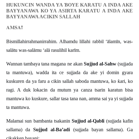
HUKUNCIN WANDA YA
Ɓ
OYE KARATU A INDA AKE
BAYYANAWA KO YA ASIRTA KARATU A INDA AKE
BAYYANAWA ACIKIN SALLAH
𝐀𝐌𝐒𝐀
❗️
Bismillahirrahmanirrahim. Alhamdu lillahi rabbil ‘ālamīn, was-
salātu was-salāmu ‘alā rasulihil karīm.
Wannan tambaya tana magana ne akan
Sujjud al-Sahw
(sujjada
ta mantuwa), wadda ita ce sujjada da ake yi domin gyara
kuskuren da ya faru a cikin sallah saboda mantuwa, ko
ƙ
ari, ko
ragi. A duk lokacin da mutum ya canza tsarin karatun bisa
mantuwa ko kuskure, sallar tasa tana nan, amma sai ya yi sujjada
ta mantuwa.
Malamai sun bambanta tsakanin
Sujjud al-Qabli
(sujjada kafin
sallama) da
Sujjud al-Ba’adi
(sujjada bayan sallama). Ga
cikakken bayani: