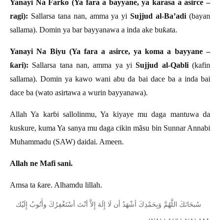
Yanayi Na Farko (Ya fara a bayyane, ya karasa a asirce –
ragi):
Sallarsa tana nan, amma ya yi
Sujjud al-Ba’adi
(bayan
sallama). Domin ya bar bayyanawa a inda ake bu
ƙ
ata.
Yanayi Na Biyu (Ya fara a asirce, ya koma a bayyane –
ƙ
ari):
Sallarsa tana nan, amma ya yi
Sujjud al-Qabli
(kafin
sallama). Domin ya kawo wani abu da bai dace ba a inda bai
dace ba (wato asirtawa a wurin bayyanawa).
Allah Ya kar
ɓ
i sallolinmu, Ya kiyaye mu daga mantuwa da
kuskure, kuma Ya sanya mu daga cikin m
ã
su bin Sunnar Annabi
Muhammadu (SAW) daidai. Ameen.
Allah ne Mafi sani.
Amsa ta
ƙ
are. Alhamdu lillah.
ﺳُﺒﺤَﺎﻧَﻚَ
ﺍﻟﻠَّﻬُﻢَّ
ﻭَﺑِﺤَﻤْﺪِﻙَ
ﺃﺷْﻬَﺪُ
ﺃﻥ
ﻟَﺎ
ﺇِﻟَﻪَ
ﺇِﻻَّ
ﺃﻧْﺖَ
ﺃﺳْﺘَﻐْﻔِﺮُﻙَ
ﻭﺃَﺗُﻮﺏُ
ﺇِﻟَﻴْﻚ