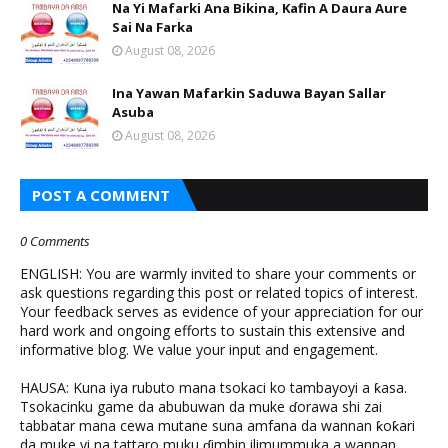
Na Yi Mafarki Ana Bikina, Kafin A Daura Aure
Sai Na Farka
August 08, 2026
Ina Yawan Mafarkin Saduwa Bayan Sallar
Asuba
August 08, 2026
POST A COMMENT
0 Comments
ENGLISH: You are warmly invited to share your comments or
ask questions regarding this post or related topics of interest.
Your feedback serves as evidence of your appreciation for our
hard work and ongoing efforts to sustain this extensive and
informative blog. We value your input and engagement.
HAUSA: Kuna iya rubuto mana tsokaci ko tambayoyi a ƙasa.
Tsokacinku game da abubuwan da muke ɗorawa shi zai
tabbatar mana cewa mutane suna amfana da wannan ƙoƙari
da muke yi na tattaro muku ɗimbin ilimummuka a wannan