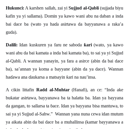
Hukunci:
A karshen sallah, zai yi
Sujjud al-Qabli
(sujjada biyu
kafin ya yi sallama). Domin ya kawo wani abu na daban a inda
bai dace ba (wato ya ha
ɗ
a asirtawa da bayyanawa a raka
’
a
guda).
Dalili:
Idan kuskuren ya faru ne saboda
ƙ
ari
(wato, ya kawo
wani abu da bai kamata a inda bai kamata ba), to sai ya yi Sujjud
al-Qabli. A wannan yanayin, ya fara a asirce (abin da bai dace
ba), sa’annan ya koma a bayyane (abin da ya dace). Wannan
ha
ɗ
awa ana
ɗ
aukarsa a matsayin
ƙ
ari na nau
’
insa.
A cikin littafin
Radd al-Muhtar
(Hanafi), an ce: “Inda ake
bu
ƙ
atar asirtawa, bayyanawa ba ta halatta ba. Idan ya bayyana
da gangan, to sallarsa ta
ɓ
ace. Idan ya bayyana bisa mantuwa, to
sai ya yi Sujjud al-Sahw.
”
Wannan yana nuna cewa idan mutum
ya aikata abin da bai dace ba a muhallinsa (kamar bayyanawa a