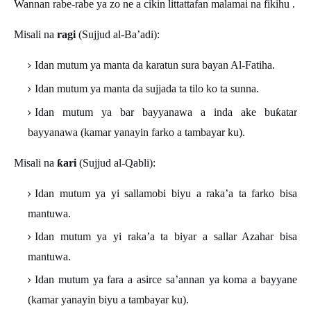
Wannan rabe-rabe ya zo ne a cikin littattafan malamai na fikihu .
Misali na
ragi
(Sujjud al-Ba’adi):
Idan mutum ya manta da karatun sura bayan Al-Fatiha.
Idan mutum ya manta da sujjada ta tilo ko ta sunna.
Idan mutum ya bar bayyanawa a inda ake bu
ƙ
atar
bayyanawa (kamar yanayin farko a tambayar ku).
Misali na
ƙ
ari
(Sujjud al-Qabli):
Idan mutum ya yi sallamobi biyu a raka’a ta farko bisa
mantuwa.
Idan mutum ya yi raka’a ta biyar a sallar Azahar bisa
mantuwa.
Idan mutum ya fara a asirce sa’annan ya koma a bayyane
(kamar yanayin biyu a tambayar ku).