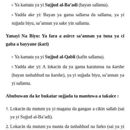
Ya kamata ya yi
Sujjud al-Ba’adi
(bayan sallama).
Yadda ake yi: Bayan ya gama sallarsa da sallama, ya yi
sujjada biyu, sa’annan ya sake yin sallama.
Yanayi Na Biyu: Ya fara a asirce sa’annan ya tuna ya ci
gaba a bayyane (
ƙ
ari)
Ya kamata ya yi
Sujjud al-Qabli
(kafin sallama).
Yadda ake yi: A lokacin da ya gama karatunsa na
ƙ
arshe
(bayan tashahhud na
ƙ
arshe), ya yi sujjada biyu, sa
’
annan ya
yi sallama.
Abubuwan da ke bu
ƙ
atar sujjada ta mantuwa a ta
ƙ
aice
:
Lokacin da mutum ya yi magana da gangan a cikin sallah (sai
ya yi Sujjud al-Ba’adi).
Lokacin da mutum ya manta da tashahhud na farko (sai ya yi