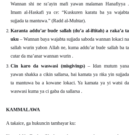
Wannan shi ne ra
’
ayin mafi yawan malaman Hanafiyya
.
Imam al-Haskafi ya ce: “Kuskuren karatu ba ya wajabta
sujjada ta mantuwa.” (Radd al-Muhtar).
Karanta addu’ar bude sallah (du’a al-iftitah) a raka’a ta
uku
– Wannan baya wajabta sujjada saboda wannan lokaci na
sallah wurin yabon Allah ne, kuma addu’ar bude sallah ba ta
cutar da ma’anar wannan wurin .
Cin karo da waswasi (misgivings)
– Idan mutum yana
yawan shakka a cikin sallarsa, bai kamata ya ri
ƙ
a yin sujjada
ta mantuwa ba a kowane lokaci. Ya kamata ya yi watsi da
waswasi kuma ya ci gaba da sallarsa
.
KAMMALAWA
A ta
ƙ
aice, ga hukuncin tambayar ku: