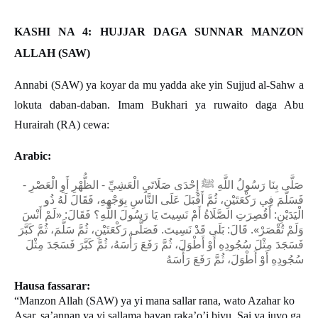
KASHI NA 4: HUJJAR DAGA SUNNAR MANZON
ALLAH (SAW)
Annabi (SAW) ya koyar da mu yadda ake yin Sujjud al-Sahw a
lokuta daban-daban. Imam Bukhari ya ruwaito daga Abu
Hurairah (RA) cewa:
Arabic:
صَلَّى بِنَا رَسُولُ اللَّهِ ﷺ إِحْدَى صَلَاتَيِ الْعَشِيِّ - الظُّهْرِ أَوِ الْعَصْرِ -
فَسَلَّمَ فِي رَكْعَتَيْنِ، ثُمَّ أَقْبَلَ عَلَى النَّاسِ بِوَجْهِهِ، فَقَالَ لَهُ ذُو
الْيَدَيْنِ: أَقُصِرَتِ الصَّلَاةُ أَمْ نَسِيتَ يَا رَسُولَ اللَّهِ؟ فَقَالَ: «لَمْ أَنْسَ
وَلَمْ تُقْصَرْ». قَالَ: بَلَى قَدْ نَسِيتَ. فَصَلَّى رَكْعَتَيْنِ، ثُمَّ سَلَّمَ، ثُمَّ كَبَّرَ
فَسَجَدَ مِثْلَ سُجُودِهِ أَوْ أَطْوَلَ، ثُمَّ رَفَعَ رَأْسَهُ، ثُمَّ كَبَّرَ فَسَجَدَ مِثْلَ
سُجُودِهِ أَوْ أَطْوَلَ، ثُمَّ رَفَعَ رَأْسَهُ
Hausa fassarar:
“Manzon Allah (SAW) ya yi mana sallar rana, wato Azahar ko
Asar, sa’annan ya yi sallama bayan raka’o’i biyu. Sai ya juyo ga