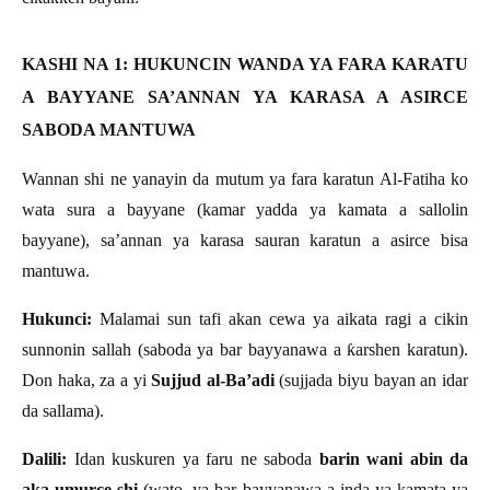
KASHI NA 1: HUKUNCIN WANDA YA FARA KARATU
A BAYYANE SA’ANNAN YA KARASA A ASIRCE
SABODA MANTUWA
Wannan shi ne yanayin da mutum ya fara karatun Al-Fatiha ko
wata sura a bayyane (kamar yadda ya kamata a sallolin
bayyane), sa’annan ya karasa sauran karatun a asirce bisa
mantuwa.
Hukunci:
Malamai sun tafi akan cewa ya aikata ragi a cikin
sunnonin sallah (saboda ya bar bayyanawa a
ƙ
arshen karatun).
Don haka, za a yi
Sujjud al-Ba’adi
(sujjada biyu bayan an idar
da sallama).
Dalili:
Idan kuskuren ya faru ne saboda
barin wani abin da
aka umurce shi
(wato, ya bar bayyanawa a inda ya kamata ya