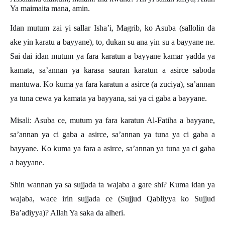
Ya maimaita mana, amin.
Idan mutum zai yi sallar Isha’i, Magrib, ko Asuba (sallolin da
ake yin karatu a bayyane), to, dukan su ana yin su a bayyane ne.
Sai dai idan mutum ya fara karatun a bayyane kamar yadda ya
kamata, sa’annan ya karasa sauran karatun a asirce saboda
mantuwa. Ko kuma ya fara karatun a asirce (a zuciya), sa’annan
ya tuna cewa ya kamata ya bayyana, sai ya ci gaba a bayyane.
Misali: Asuba ce, mutum ya fara karatun Al-Fatiha a bayyane,
sa’annan ya ci gaba a asirce, sa’annan ya tuna ya ci gaba a
bayyane. Ko kuma ya fara a asirce, sa’annan ya tuna ya ci gaba
a bayyane.
Shin wannan ya sa sujjada ta wajaba a gare shi? Kuma idan ya
wajaba, wace irin sujjada ce (Sujjud Qabliyya ko Sujjud
Ba’adiyya)? Allah Ya saka da alheri.