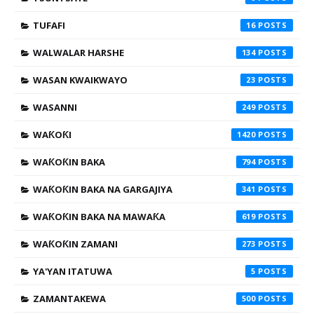
TUFAFI
16
WALWALAR HARSHE
134
WASAN KWAIKWAYO
23
WASANNI
249
WAƘOƘI
1420
WAƘOƘIN BAKA
794
WAƘOƘIN BAKA NA GARGAJIYA
341
WAƘOƘIN BAKA NA MAWAƘA
619
WAƘOƘIN ZAMANI
273
YA'YAN ITATUWA
5
ZAMANTAKEWA
500