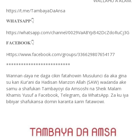
WALLAHU A'ALAM.
https://t.me/TambayaDaAnsa
👇
𝐖𝐇𝐀𝐓𝐒𝐀𝐏𝐏
https://whatsapp.com/channel/0029VaA8YpB42DcZdoRuCj3G
👇
𝐅𝐀𝐂𝐄𝐁𝐎𝐎𝐊
Https://www.facebook.com/groups/336629807654177
**************************
Wannan
aya ne daga cikin fatahowin Musulunci da aka gina
ɗ
su kan
ur’ani da Hadisan Manzon Allah (SAW) wa
anda ake
Ƙ
ɗ
samu a shafukan Tambayoyi da Amsoshi na Sheik Malam
Khamis Yusuf a Facebook, Telegram, da WhatsApp. Za ku iya
bibiyar shafukansa domin karanta
arin fatawowi.
ƙ