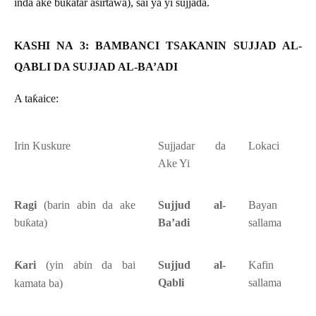
inda ake bu
ƙ
atar asirtawa), sai ya yi sujjada.
KASHI NA 3: BAMBANCI TSAKANIN SUJJAD AL-
QABLI DA SUJJAD AL-BA’ADI
A ta
ƙ
aice:
Irin Kuskure
Sujjadar da
Lokaci
Ake Yi
Ragi
(barin abin da ake
Sujjud al-
Bayan
bu
ƙ
ata)
Ba’adi
sallama
Ƙ
ari
(yin abin da bai
Sujjud al-
Kafin
Qabli
sallama
kamata ba)