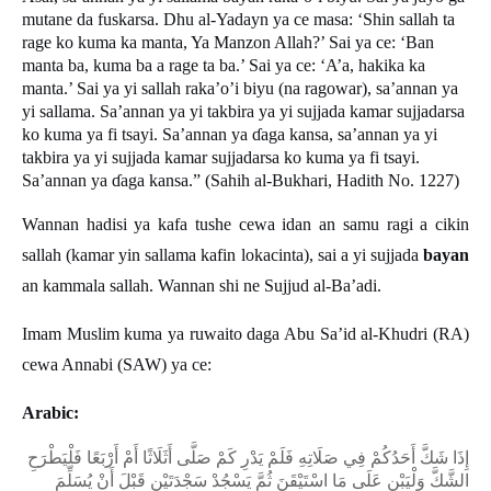
mutane da fuskarsa. Dhu al-Yadayn ya ce masa: ‘Shin sallah ta
rage ko kuma ka manta, Ya Manzon Allah?’ Sai ya ce: ‘Ban
manta ba, kuma ba a rage ta ba.’ Sai ya ce: ‘A’a, hakika ka
manta.’ Sai ya yi sallah raka’o’i biyu (na ragowar), sa’annan ya
yi sallama. Sa’annan ya yi takbira ya yi sujjada kamar sujjadarsa
ko kuma ya fi tsayi. Sa’annan ya
ɗ
aga kansa, sa
’
annan ya yi
takbira ya yi sujjada kamar sujjadarsa ko kuma ya fi tsayi.
Sa
’
annan ya
ɗ
aga kansa.
”
(Sahih al-Bukhari, Hadith No. 1227)
Wannan hadisi ya kafa tushe cewa idan an samu ragi a cikin
sallah (kamar yin sallama kafin lokacinta), sai a yi sujjada
bayan
an kammala sallah. Wannan shi ne Sujjud al-Ba’adi.
Imam Muslim kuma ya ruwaito daga Abu Sa’id al-Khudri (RA)
cewa Annabi (SAW) ya ce:
Arabic:
إِذَا شَكَّ أَحَدُكُمْ فِي صَلَاتِهِ فَلَمْ يَدْرِ كَمْ صَلَّى أَثَلَاثًا أَمْ أَرْبَعًا فَلْيَطْرَحِ
الشَّكَّ وَلْيَبْنِ عَلَى مَا اسْتَيْقَنَ ثُمَّ يَسْجُدْ سَجْدَتَيْنِ قَبْلَ أَنْ يُسَلِّمَ