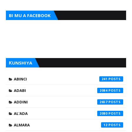
BI MU A FACEBOOK
ƘUNSHIYA
ABINCI
241
ADABI
2084
ADDINI
2657
AL'ADA
2080
ALMARA
12