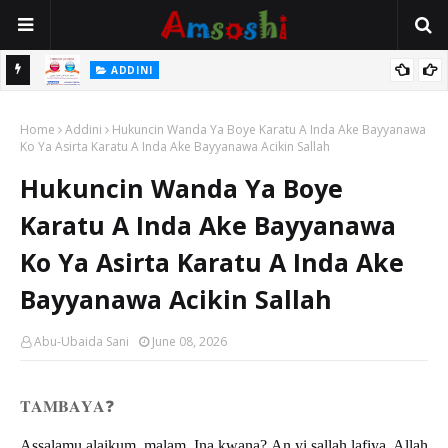
 Gudu
ADDINI
Na Yi Mafarki Ana Bikina, Kafin A Daura Aure Sai Na Farka
Home
Addini
Hukuncin Wanda Ya Boye Karatu A Inda Ake Bayyanawa
Ko Ya Asirta Karatu A Inda Ake Bayyanawa Acikin Sallah
Hukuncin Wanda Ya Boye
Karatu A Inda Ake Bayyanawa
Ko Ya Asirta Karatu A Inda Ake
Bayyanawa Acikin Sallah
Abu-Ubaida Sani
June 08, 2026
𝐓𝐀𝐌𝐁𝐀𝐘𝐀
❓
Assalamu alaikum, malam. Ina kwana? An yi sallah lafiya, Allah