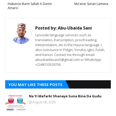
Hukuncin Barin Sallah A Daren
Ma'anar Sunan Lantana
Amarci
Posted by:
Abu-Ubaida Sani
I provide language services such as
translation, transcription, proofreading,
interpretation, etc in the Hausa language. I
also outsource in Pidgin, Yoruba, Igbo, Fulah,
and Kanuri. Contact me through email:
abuubaidasani5@gmail.com or WhatsApp:
+2348133529736
YOU MAY LIKE THESE POSTS
Na Yi Mafarki Shanaye Suna Bina Da Gudu
August 08, 2026