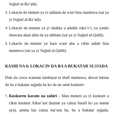
Sujjud al-Ba’adi).
Lokacin da mutum ya yi sallama da wuri bisa mantuwa (sai ya
yi Sujjud al-Ba’adi).
Lokacin da mutum ya yi shakka a adadin raka’o’i, ya yanke
shawara akan abin da ya tabbata (sai ya yi Sujjud al-Qabli).
Lokacin da mutum ya
ƙ
ara wani abu a cikin sallah bisa
mantuwa (sai ya yi Sujjud al-Qabli).
KASHI NA 6: LOKACIN DA BA A BUKATAR SUJJADA
Duk da cewa wannan tambayar ta shafi mantuwa, akwai lokuta
da ba a bu
ƙ
atar sujjada ba ko da an sami kuskure:
Kuskuren karatu na zahiri
– Idan mutum ya yi kuskure a
cikin karatun Al
ƙ
ur
’
ani (kamar ya canza harafi ko ya manta
aya), amma bai canza ma
’
ana ba, ba a bu
ƙ
atar sujjada.