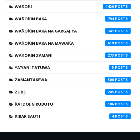
WAƘOƘI
1420
WAƘOƘIN BAKA
794
WAƘOƘIN BAKA NA GARGAJIYA
341
WAƘOƘIN BAKA NA MAWAƘA
619
WAƘOƘIN ZAMANI
273
YA'YAN ITATUWA
5
ZAMANTAKEWA
500
ZUBE
245
ƘA'IDOJIN RUBUTU
106
ƘIRAR SAUTI
4