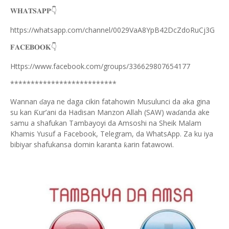
👇
𝐖𝐇𝐀𝐓𝐒𝐀𝐏𝐏
https://whatsapp.com/channel/0029VaA8YpB42DcZdoRuCj3G
👇
𝐅𝐀𝐂𝐄𝐁𝐎𝐎𝐊
Https://www.facebook.com/groups/336629807654177
**************************
Wannan
aya ne daga cikin fatahowin Musulunci da aka gina
ɗ
su kan
ur’ani da Hadisan Manzon Allah (SAW) wa
anda ake
Ƙ
ɗ
samu a shafukan Tambayoyi da Amsoshi na Sheik Malam
Khamis Yusuf a Facebook, Telegram, da WhatsApp. Za ku iya
bibiyar shafukansa domin karanta
arin fatawowi.
ƙ