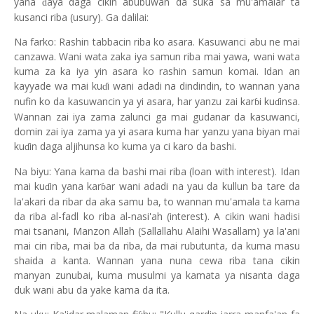
yana
aya daga cikin abubuwan da suka sa mu'amalar ta
ɗ
kusanci riba (usury). Ga dalilai:
Na farko: Rashin tabbacin riba ko asara. Kasuwanci abu ne mai
canzawa. Wani wata zaka iya samun riba mai yawa, wani wata
kuma za ka iya yin asara ko rashin samun komai. Idan an
kayyade wa mai ku
i wani adadi na dindindin, to wannan yana
ɗ
nufin ko da kasuwancin ya yi asara, har yanzu zai kar
i ku
insa.
ɓ
ɗ
Wannan zai iya zama zalunci ga mai gudanar da kasuwanci,
domin zai iya zama ya yi asara kuma har yanzu yana biyan mai
ku
in daga aljihunsa ko kuma ya ci karo da bashi.
ɗ
Na biyu: Yana kama da bashi mai riba (loan with interest). Idan
mai ku
in yana kar
ar wani adadi na yau da kullun ba tare da
ɗ
ɓ
la'akari da ribar da aka samu ba, to wannan mu'amala ta kama
da riba al-fadl ko riba al-nasi'ah (interest). A cikin wani hadisi
mai tsanani, Manzon Allah (Sallallahu Alaihi Wasallam) ya la'ani
mai cin riba, mai ba da riba, da mai rubutunta, da kuma masu
shaida a kanta. Wannan yana nuna cewa riba tana cikin
manyan zunubai, kuma musulmi ya kamata ya nisanta daga
duk wani abu da yake kama da ita.