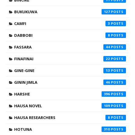
BINCIKE
BUKUKUWA
127
CAMFI
3
DABBOBI
8
FASSARA
44
FINAFINAI
22
GINE-GINE
13
GININ JIMLA
46
HARSHE
396
HAUSA NOVEL
109
HAUSA RESEARCHERS
8
HOTUNA
310