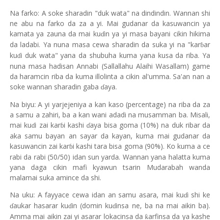
Na farko: A soke sharadin "duk wata" na dindindin. Wannan shi
ne abu na farko da za a yi. Mai gudanar da kasuwancin ya
kamata ya zauna da mai ku
in ya yi masa bayani cikin hikima
ɗ
da ladabi. Ya nuna masa cewa sharadin da suka yi na "kar
ar
ɓ
ku
i duk wata" yana da shubuha kuma yana kusa da riba. Ya
ɗ
nuna masa hadisan Annabi (Sallallahu Alaihi Wasallam) game
da haramcin riba da kuma illolinta a cikin al'umma. Sa'an nan a
soke wannan sharadin gaba
aya.
ɗ
Na biyu: A yi yarjejeniya a kan kaso (percentage) na riba da za
a samu a zahiri, ba a kan wani adadi na musamman ba. Misali,
mai ku
i zai kar
i kashi
aya bisa goma (10%) na duk ribar da
ɗ
ɓ
ɗ
aka samu bayan an sayar da kayan, kuma mai gudanar da
kasuwancin zai kar
i kashi tara bisa goma (90%). Ko kuma a ce
ɓ
rabi da rabi (50/50) idan sun yarda. Wannan yana halatta kuma
yana daga cikin mafi kyawun tsarin Mudarabah wanda
malamai suka amince da shi.
Na uku: A fayyace cewa idan an samu asara, mai ku
i shi ke
ɗ
aukar hasarar ku
in (domin ku
insa ne, ba na mai aikin ba).
ɗ
ɗ
ɗ
Amma mai aikin zai yi asarar lokacinsa da
arfinsa da ya kashe
ƙ