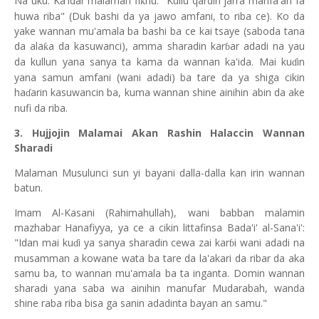
Na uku: Ka'idar malaman fi
hu: "Kullu qardin jarra manfa'an fa
ƙ
huwa riba" (Duk bashi da ya jawo amfani, to riba ce). Ko da
yake wannan mu'amala ba bashi ba ce kai tsaye (saboda tana
da ala
a da kasuwanci), amma sharadin kar
ar adadi na yau
ƙ
ɓ
da kullun yana sanya ta kama da wannan ka'ida. Mai ku
in
ɗ
yana samun amfani (wani adadi) ba tare da ya shiga cikin
ha
arin kasuwancin ba, kuma wannan shine ainihin abin da ake
ɗ
nufi da riba.
3. Hujjojin Malamai Akan Rashin Halaccin Wannan
Sharadi
Malaman Musulunci sun yi bayani dalla-dalla kan irin wannan
batun.
Imam Al-Kasani (Rahimahullah), wani babban malamin
mazhabar Hanafiyya, ya ce a cikin littafinsa Bada'i' al-Sana'i':
"Idan mai ku
i ya sanya sharadin cewa zai kar
i wani adadi na
ɗ
ɓ
musamman a kowane wata ba tare da la'akari da ribar da aka
samu ba, to wannan mu'amala ba ta inganta. Domin wannan
sharadi yana saba wa ainihin manufar Mudarabah, wanda
shine raba riba bisa ga sanin adadinta bayan an samu."