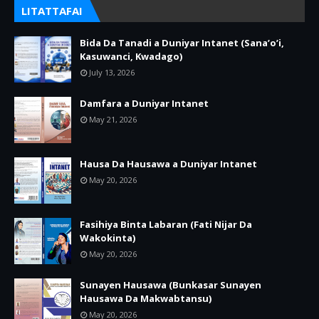
LITATTAFAI
Bida Da Tanadi a Duniyar Intanet (Sana’o’i,
Kasuwanci, Kwadago)
July 13, 2026
Damfara a Duniyar Intanet
May 21, 2026
Hausa Da Hausawa a Duniyar Intanet
May 20, 2026
Fasihiya Binta Labaran (Fati Nijar Da
Wakokinta)
May 20, 2026
Sunayen Hausawa (Bunkasar Sunayen
Hausawa Da Makwabtansu)
May 20, 2026