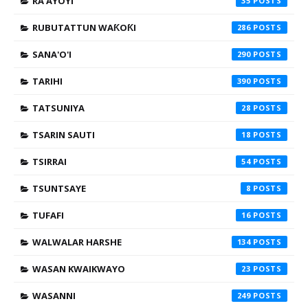
RA'AYOYI
35
RUBUTATTUN WAƘOƘI
286
SANA'O'I
290
TARIHI
390
TATSUNIYA
28
TSARIN SAUTI
18
TSIRRAI
54
TSUNTSAYE
8
TUFAFI
16
WALWALAR HARSHE
134
WASAN KWAIKWAYO
23
WASANNI
249