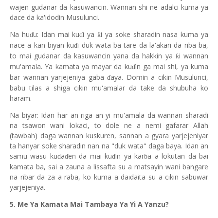
wajen gudanar da kasuwancin. Wannan shi ne adalci kuma ya
dace da ka'idodin Musulunci.
Na hu
u: Idan mai ku
i ya
i ya soke sharadin nasa kuma ya
ƙ
ɗ
ɗ
nace a kan biyan ku
i duk wata ba tare da la'akari da riba ba,
ɗ
to mai gudanar da kasuwancin yana da hakkin ya
i wannan
ƙ
mu'amala. Ya kamata ya mayar da ku
in ga mai shi, ya kuma
ɗ
bar wannan yarjejeniya gaba
aya. Domin a cikin Musulunci,
ɗ
babu tilas a shiga cikin mu'amalar da take da shubuha ko
haram.
Na biyar: Idan har an riga an yi mu'amala da wannan sharadi
na tsawon wani lokaci, to dole ne a nemi gafarar Allah
(tawbah) daga wannan kuskuren, sannan a gyara yarjejeniyar
ta hanyar soke sharadin nan na "duk wata" daga baya. Idan an
samu wasu ku
a
en da mai ku
in ya kar
a a lokutan da bai
ɗ
ɗ
ɗ
ɓ
kamata ba, sai a zauna a lissafta su a matsayin wani bangare
na ribar da za a raba, ko kuma a daidaita su a cikin sabuwar
yarjejeniya.
5. Me Ya Kamata Mai Tambaya Ya Yi A Yanzu?