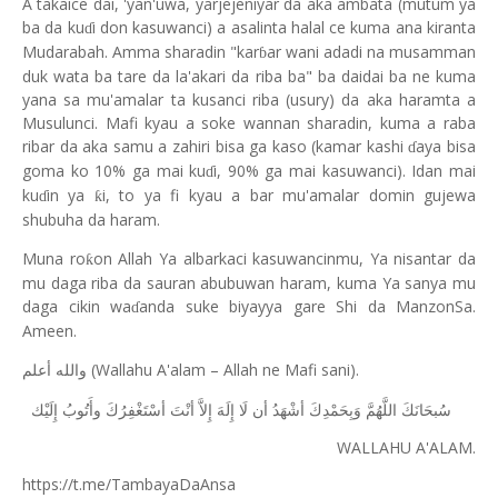
A takaice dai, 'yan'uwa, yarjejeniyar da aka ambata (mutum ya
ba da ku
i don kasuwanci) a asalinta halal ce kuma ana kiranta
ɗ
Mudarabah. Amma sharadin "kar
ar wani adadi na musamman
ɓ
duk wata ba tare da la'akari da riba ba" ba daidai ba ne kuma
yana sa mu'amalar ta kusanci riba (usury) da aka haramta a
Musulunci. Mafi kyau a soke wannan sharadin, kuma a raba
ribar da aka samu a zahiri bisa ga kaso (kamar kashi
aya bisa
ɗ
goma ko 10% ga mai ku
i, 90% ga mai kasuwanci). Idan mai
ɗ
ku
in ya
i, to ya fi kyau a bar mu'amalar domin gujewa
ƙ
ɗ
shubuha da haram.
Muna ro
on Allah Ya albarkaci kasuwancinmu, Ya nisantar da
ƙ
mu daga riba da sauran abubuwan haram, kuma Ya sanya mu
daga cikin wa
anda suke biyayya gare Shi da ManzonSa.
ɗ
Ameen.
(Wallahu A'alam – Allah ne Mafi sani).
والله أعلم
ﺳُﺒﺤَﺎﻧَﻚَ
ﺍﻟﻠَّﻬُﻢَّ
ﻭَﺑِﺤَﻤْﺪِﻙَ
ﺃﺷْﻬَﺪُ
ﺃﻥ
ﻟَﺎ
ﺇِﻟَﻪَ
ﺇِﻻَّ
ﺃﻧْﺖَ
ﺃﺳْﺘَﻐْﻔِﺮُﻙَ
ﻭﺃَﺗُﻮﺏُ
ﺇِﻟَﻴْﻚ
WALLAHU A'ALAM.
https://t.me/TambayaDaAnsa