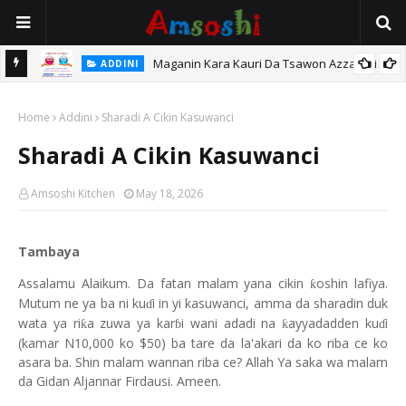
Maganin Kara Kauri Da Tsawon Azzakari
ADDINI
o Ba
Home
Addini
Sharadi A Cikin Kasuwanci
Sharadi A Cikin Kasuwanci
Amsoshi Kitchen
May 18, 2026
Tambaya
Assalamu Alaikum. Da fatan malam yana cikin
oshin lafiya.
ƙ
Mutum ne ya ba ni ku
i in yi kasuwanci, amma da sharadin duk
ɗ
wata ya ri
a zuwa ya kar
i wani adadi na
ayyadadden ku
i
ƙ
ƙ
ɓ
ɗ
(kamar N10,000 ko $50) ba tare da la'akari da ko riba ce ko
asara ba. Shin malam wannan riba ce? Allah Ya saka wa malam
da Gidan Aljannar Firdausi. Ameen.