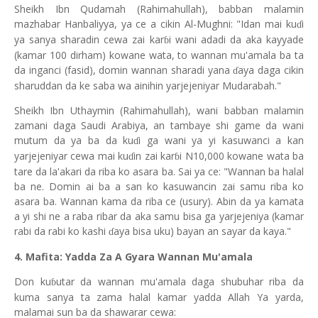
Sheikh Ibn Qudamah (Rahimahullah), babban malamin
mazhabar Hanbaliyya, ya ce a cikin Al-Mughni: "Idan mai ku
i
ɗ
ya sanya sharadin cewa zai kar
i wani adadi da aka kayyade
ɓ
(kamar 100 dirham) kowane wata, to wannan mu'amala ba ta
da inganci (fasid), domin wannan sharadi yana
aya daga cikin
ɗ
sharuddan da ke saba wa ainihin yarjejeniyar Mudarabah."
Sheikh Ibn Uthaymin (Rahimahullah), wani babban malamin
zamani daga Saudi Arabiya, an tambaye shi game da wani
mutum da ya ba da ku
i ga wani ya yi kasuwanci a kan
ɗ
yarjejeniyar cewa mai ku
in zai kar
i N10,000 kowane wata ba
ɗ
ɓ
tare da la'akari da riba ko asara ba. Sai ya ce: "Wannan ba halal
ba ne. Domin ai ba a san ko kasuwancin zai samu riba ko
asara ba. Wannan kama da riba ce (usury). Abin da ya kamata
a yi shi ne a raba ribar da aka samu bisa ga yarjejeniya (kamar
rabi da rabi ko kashi
aya bisa uku) bayan an sayar da kaya."
ɗ
4. Mafita: Yadda Za A Gyara Wannan Mu'amala
Don ku
utar da wannan mu'amala daga shubuhar riba da
ɓ
kuma sanya ta zama halal kamar yadda Allah Ya yarda,
malamai sun ba da shawarar cewa: