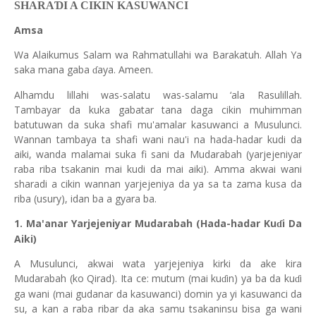
SHARA
Ɗ
I A CIKIN KASUWANCI
Amsa
Wa Alaikumus Salam wa Rahmatullahi wa Barakatuh. Allah Ya
saka mana gaba
aya. Ameen.
ɗ
Alhamdu lillahi was-salatu was-salamu ‘ala Rasulillah.
Tambayar da kuka gabatar tana daga cikin muhimman
batutuwan da suka shafi mu'amalar kasuwanci a Musulunci.
Wannan tambaya ta shafi wani nau'i na hada-hadar kudi da
aiki, wanda malamai suka fi sani da Mudarabah (yarjejeniyar
raba riba tsakanin mai kudi da mai aiki). Amma akwai wani
sharadi a cikin wannan yarjejeniya da ya sa ta zama kusa da
riba (usury), idan ba a gyara ba.
1. Ma'anar Yarjejeniyar Mudarabah (Hada-hadar Ku
i Da
ɗ
Aiki)
A Musulunci, akwai wata yarjejeniya kirki da ake kira
Mudarabah (ko Qirad). Ita ce: mutum (mai ku
in) ya ba da ku
i
ɗ
ɗ
ga wani (mai gudanar da kasuwanci) domin ya yi kasuwanci da
su, a kan a raba ribar da aka samu tsakaninsu bisa ga wani