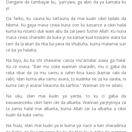
Dangane da tambayar ku, 'yan'uwa, ga abin da ya kamata ku
yi:
Da farko, ku zauna ku tattauna da mai ku
in cikin ladabi da
ɗ
hikima. Ku gaya masa cewa kuna son ku kasance a cikin halal
kuma ku nisanci duk wani abu da zai jawo fushin Allah. Ku nuna
masa cewa sharadin da kuka yi na kar
ar ku
i kowane wata ba
ɓ
ɗ
tare da la'akari da riba ba yana da shubuha, kuma malamai sun
ce ba ya halatta.
Na biyu, ku ba shi shawarar canza mu'amalar zuwa ga halal.
Ku ce masa: "Bari mu soke wannan sharadin, mu ci gaba da
raba ribar da za mu samu a zahiri bisa kaso (kamar rabi da
rabi). Idan kuma aka samu asara, to ku
inka ne za ka
auka, ni
ɗ
ɗ
kuma zan yi asarar lokacina da
arfina." Wannan shi ne adalci.
ƙ
Na uku, idan mai ku
in ya yarda, to ku ci gaba da
ɗ
kasuwancinku cikin farin ciki da albarka. Wannan yarjejeniya za
ta zama halal mai albarka, kuma Allah zai sa albarka a cikin
ku
in da kuke samu.
ɗ
Na hu
u, idan mai ku
in ya
i kuma ya nace a kan sharadinsa
ƙ
ɗ
ɗ
na farko, to ku sani cewa ba ku da tilas ku ci gaba da wannan