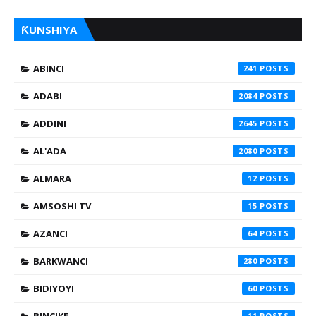
ƘUNSHIYA
ABINCI
241
ADABI
2084
ADDINI
2645
AL'ADA
2080
ALMARA
12
AMSOSHI TV
15
AZANCI
64
BARKWANCI
280
BIDIYOYI
60
11