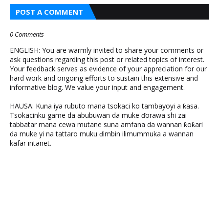
POST A COMMENT
0 Comments
ENGLISH: You are warmly invited to share your comments or
ask questions regarding this post or related topics of interest.
Your feedback serves as evidence of your appreciation for our
hard work and ongoing efforts to sustain this extensive and
informative blog. We value your input and engagement.
HAUSA: Kuna iya rubuto mana tsokaci ko tambayoyi a ƙasa.
Tsokacinku game da abubuwan da muke ɗorawa shi zai
tabbatar mana cewa mutane suna amfana da wannan ƙoƙari
da muke yi na tattaro muku ɗimbin ilimummuka a wannan
kafar intanet.