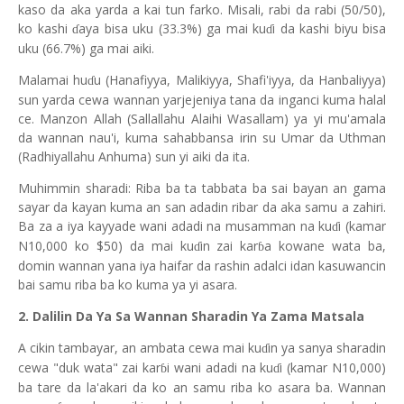
kaso da aka yarda a kai tun farko. Misali, rabi da rabi (50/50),
ko kashi
aya bisa uku (33.3%) ga mai ku
i da kashi biyu bisa
ɗ
ɗ
uku (66.7%) ga mai aiki.
Malamai hu
u (Hanafiyya, Malikiyya, Shafi'iyya, da Hanbaliyya)
ɗ
sun yarda cewa wannan yarjejeniya tana da inganci kuma halal
ce. Manzon Allah (Sallallahu Alaihi Wasallam) ya yi mu'amala
da wannan nau'i, kuma sahabbansa irin su Umar da Uthman
(Radhiyallahu Anhuma) sun yi aiki da ita.
Muhimmin sharadi: Riba ba ta tabbata ba sai bayan an gama
sayar da kayan kuma an san adadin ribar da aka samu a zahiri.
Ba za a iya kayyade wani adadi na musamman na ku
i (kamar
ɗ
N10,000 ko $50) da mai ku
in zai kar
a kowane wata ba,
ɗ
ɓ
domin wannan yana iya haifar da rashin adalci idan kasuwancin
bai samu riba ba ko kuma ya yi asara.
2. Dalilin Da Ya Sa Wannan Sharadin Ya Zama Matsala
A cikin tambayar, an ambata cewa mai ku
in ya sanya sharadin
ɗ
cewa "duk wata" zai kar
i wani adadi na ku
i (kamar N10,000)
ɓ
ɗ
ba tare da la'akari da ko an samu riba ko asara ba. Wannan