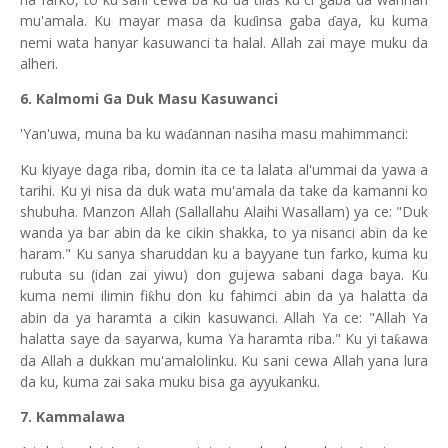
mu'amala. Ku mayar masa da ku
insa gaba
aya, ku kuma
ɗ
ɗ
nemi wata hanyar kasuwanci ta halal. Allah zai maye muku da
alheri.
6. Kalmomi Ga Duk Masu Kasuwanci
'Yan'uwa, muna ba ku wa
annan nasiha masu mahimmanci:
ɗ
Ku kiyaye daga riba, domin ita ce ta lalata al'ummai da yawa a
tarihi. Ku yi nisa da duk wata mu'amala da take da kamanni ko
shubuha. Manzon Allah (Sallallahu Alaihi Wasallam) ya ce: "Duk
wanda ya bar abin da ke cikin shakka, to ya nisanci abin da ke
haram." Ku sanya sharuddan ku a bayyane tun farko, kuma ku
rubuta su (idan zai yiwu) don gujewa sabani daga baya. Ku
kuma nemi ilimin fi
hu don ku fahimci abin da ya halatta da
ƙ
abin da ya haramta a cikin kasuwanci. Allah Ya ce: "Allah Ya
halatta saye da sayarwa, kuma Ya haramta riba." Ku yi ta
awa
ƙ
da Allah a dukkan mu'amalolinku. Ku sani cewa Allah yana lura
da ku, kuma zai saka muku bisa ga ayyukanku.
7. Kammalawa