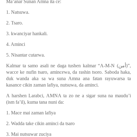
Ma’anar Sunan Amna ita ce:
1. Natsuwa.
2. Tsaro.
3. kwanciyar hankali.
4. Aminci
5. Nisantar cutarwa.
Kalmar ta samo asali ne daga tushen kalmar “A-M-N (
أمن
)”,
wacce ke nufin tsaro, amincewa, da rashin tsoro. Saboda haka,
duk wanda aka sa wa suna Amna ana fatan rayuwarsa ta
kasance cikin zaman lafiya, nutsuwa, da aminci.
A harshen Larabci, AMNA ta zo ne a sigar suna na maudu’i
(ism fa’il), kuma tana nuni da:
1. Mace mai zaman lafiya
2. Wadda take cikin aminci da tsaro
3. Mai nutsuwar zuciya