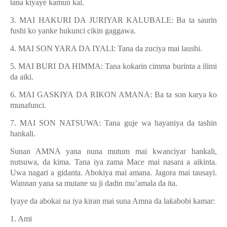
tana kiyaye kamun kai.
3. MAI HAKURI DA JURIYAR KALUBALE: Ba ta saurin
fushi ko yanke hukunci cikin gaggawa.
4. MAI SON YARA DA IYALI: Tana da zuciya mai laushi.
5. MAI BURI DA HIMMA: Tana kokarin cimma burinta a ilimi
da aiki.
6. MAI GASKIYA DA RIKON AMANA: Ba ta son karya ko
munafunci.
7. MAI SON NATSUWA: Tana guje wa hayaniya da tashin
hankali.
Sunan AMNA yana nuna mutum mai kwanciyar hankali,
nutsuwa, da kima. Tana iya zama Mace mai nasara a aikinta.
Uwa nagari a gidanta. Abokiya mai amana. Jagora mai tausayi.
Wannan yana sa mutane su ji dadin mu’amala da ita.
Iyaye da abokai na iya kiran mai suna Amna da la
ƙ
abobi kamar:
1. Ami