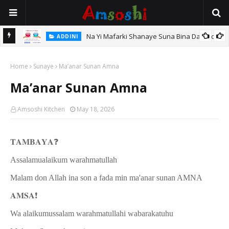
Na Yi Mafarki Shanaye Suna Bina Da Gudu
ADDINI
hi
Home
Sunaye
Ma’anar Sunan Amna
Ma’anar Sunan Amna
Amsoshi Kitchen
May 18, 2026
𝐓𝐀𝐌𝐁𝐀𝐘𝐀
❓
Assalamualaikum warahmatullah
Malam don Allah ina son a fada min ma'anar sunan AMNA
𝐀𝐌𝐒𝐀
❗️
Wa alaikumussalam warahmatullahi wabarakatuhu