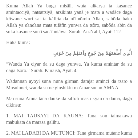
Kuma Allah Ya buga misãli, wata al
ƙ
arya ta kasance
amintacciy
ã
, natsattsiy
ã
, arzikinta yan
ã
je mata a wad
ã
ce daga
k
õ
wane wuri sai ta k
ã
firta da ni'im
õ
min Allah, sab
õ
da haka
Allah ya
ɗ
an
ɗ
ana mata tufãfin yunwa da tsõro, sabõda abin da
suka kasance sunã sanã'antãwa. Surah: An-Nahl, Ayat: 112.
Haka kuma:
الَّذِي أَطْعَمَهُمْ مِنْ جُوعٍ وَآمَنَهُمْ مِنْ خَوْفٍ
“Wanda Ya ciyar da su daga yunwa, Ya kuma amintar da su
daga tsoro.” Surah:
Ƙ
uraish, Ayat: 4.
Wadannan ayoyi suna nuna girman darajar aminci da tsaro a
Musulunci, wanda su ne ginshikin ma’anar sunan AMNA.
Mai suna Amna tana dauke da siffofi masu kyau da dama, daga
cikinsu:
1. MAI TAUSAYI DA KAUNA: Tana son taimakawa
mabukata da marasa galihu.
2. MAI LADABI DA MUTUNCI: Tana girmama mutane kuma