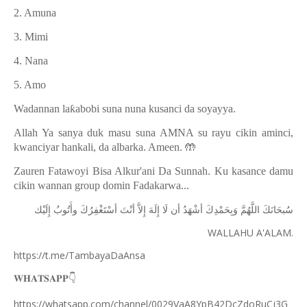
2. Amuna
3. Mimi
4. Nana
5. Amo
Wadannan la
ƙ
abobi suna nuna kusanci da soyayya.
Allah Ya sanya duk masu suna AMNA su rayu cikin aminci,
kwanciyar hankali, da albarka. Ameen.
🤲
Zauren Fatawoyi Bisa Alkur'ani Da Sunnah. Ku kasance damu
cikin wannan group domin Fadakarwa...
ﺳُﺒﺤَﺎﻧَﻚَ
ﺍﻟﻠَّﻬُﻢَّ
ﻭَﺑِﺤَﻤْﺪِﻙَ
ﺃﺷْﻬَﺪُ
ﺃﻥ
ﻟَﺎ
ﺇِﻟَﻪَ
ﺇِﻻَّ
ﺃﻧْﺖَ
ﺃﺳْﺘَﻐْﻔِﺮُﻙَ
ﻭﺃَﺗُﻮﺏُ
ﺇِﻟَﻴْﻚ
WALLAHU A'ALAM.
https://t.me/TambayaDaAnsa
👇
𝐖𝐇𝐀𝐓𝐒𝐀𝐏𝐏
https://whatsapp.com/channel/0029VaA8YpB42DcZdoRuCj3G