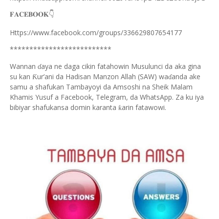
👇
𝐅𝐀𝐂𝐄𝐁𝐎𝐎𝐊
Https://www.facebook.com/groups/336629807654177
**************************
Wannan
aya ne daga cikin fatahowin Musulunci da aka gina
ɗ
su kan
ur’ani da Hadisan Manzon Allah (SAW) wa
anda ake
Ƙ
ɗ
samu a shafukan Tambayoyi da Amsoshi na Sheik Malam
Khamis Yusuf a Facebook, Telegram, da WhatsApp. Za ku iya
bibiyar shafukansa domin karanta
arin fatawowi.
ƙ