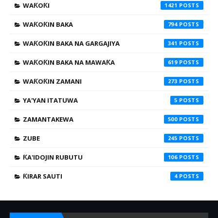
WAƘOƘI
1421
WAƘOƘIN BAKA
794
WAƘOƘIN BAKA NA GARGAJIYA
341
WAƘOƘIN BAKA NA MAWAƘA
619
WAƘOƘIN ZAMANI
273
YA'YAN ITATUWA
5
ZAMANTAKEWA
500
ZUBE
245
ƘA'IDOJIN RUBUTU
106
ƘIRAR SAUTI
4