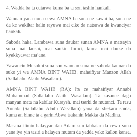
4. Wadda ba ta cutarwa kuma ba ta son tashin hankali.
Wannan yana nuna cewa AMNA ba suna ne kawai ba, suna ne
da ke wakiltar halin rayuwa mai cike da natsuwa da kwanciyar
hankali.
Saboda haka, Larabawa suna daukar sunan AMNA a matsayin
suna mai laushi, mai saukin furuci, kuma mai dauke da
kyakkyawar ma’ana.
Yawancin Musulmi suna son wannan suna ne saboda
ƙ
aunar da
suke yi wa AMNA BINT WAHB, mahaifiyar Manzon Allah
(Sallallahu Alaihi Wasallam).
AMNA BINT WAHB (RA): Ita ce mahaifiyar Annabi
Muhammad (Sallallahu Alaihi Wasallam). Ta kasance daga
manyan mata na kabilar
Ƙ
uraysh, mai tsarki da mutunci. Ta rasu
Annabi (Sallallahu Alaihi Wasallam) yana da shekaru shida,
kuma an binne ta a garin Abwa tsakanin Makka da Madina.
Masana ilimin halayyar
ɗ
an Adam sun tabbatar da cewa suna
yana iya yin tasiri a halayen mutum da yadda yake kallon kansa.