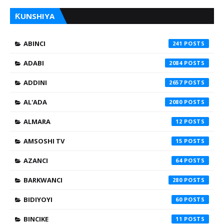
ƘUNSHIYA
ABINCI
241
ADABI
2084
ADDINI
2657
AL'ADA
2080
ALMARA
12
AMSOSHI TV
15
AZANCI
64
BARKWANCI
280
BIDIYOYI
60
BINCIKE
11