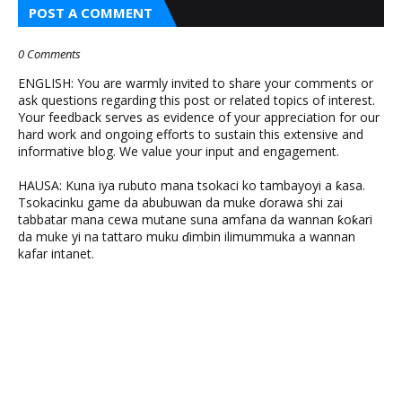
POST A COMMENT
0 Comments
ENGLISH: You are warmly invited to share your comments or
ask questions regarding this post or related topics of interest.
Your feedback serves as evidence of your appreciation for our
hard work and ongoing efforts to sustain this extensive and
informative blog. We value your input and engagement.
HAUSA: Kuna iya rubuto mana tsokaci ko tambayoyi a ƙasa.
Tsokacinku game da abubuwan da muke ɗorawa shi zai
tabbatar mana cewa mutane suna amfana da wannan ƙoƙari
da muke yi na tattaro muku ɗimbin ilimummuka a wannan
kafar intanet.