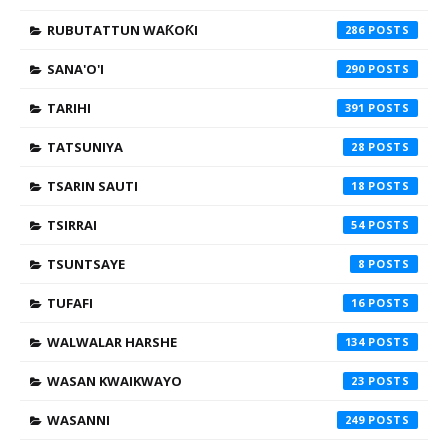
RUBUTATTUN WAƘOƘI
286
SANA'O'I
290
TARIHI
391
TATSUNIYA
28
TSARIN SAUTI
18
TSIRRAI
54
TSUNTSAYE
8
TUFAFI
16
WALWALAR HARSHE
134
WASAN KWAIKWAYO
23
WASANNI
249