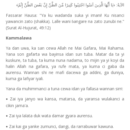
الآيَةُ: ﴿يَا أَيُّهَا الَّذِينَ آمَنُوا اجْتَنِبُوا كَثِيرًا مِّنَ الظَّنِّ إِنَّ بَعْضَ الظَّنِّ إِثْمٌ﴾
Fassarar Hausa: "Ya ku wadanda suka yi imani! Ku nisanci
yawancin zato (shakka). Lalle wani
angare na zato zunubi ne."
ɓ
(Surat Al-Hujurat, 49:12)
Kammalawa
Ya dan uwa, ka san cewa Allah ne Mai Gafara, Mai Rahama.
Yana son gafarta wa bayinsa idan sun tuba. Matar da ta yi
kuskure, ta tuba, ta kuma nuna nadama, to mijin ya yi koyi da
halin Allah na gafara, ya rufe mata, ya kuma ci gaba da
aurensu. Wannan shi ne mafi dacewa ga addini, ga duniya,
kuma ga lafiyar iyali.
Yana da muhimmanci a tuna cewa idan ya fallasa wannan sirri:
Zai iya janyo wa kansa, matarsa, da yaransa wulakanci a
•
cikin jama'a.
Zai iya lalata duk wata damar gyara aurensu.
•
Zai kai ga yanke zumunci, dangi, da rarrabuwar kawuna.
•