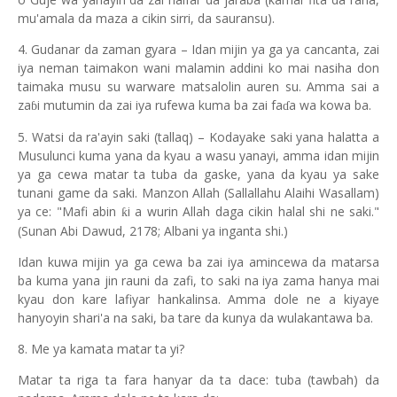
mu'amala da maza a cikin sirri, da sauransu).
4. Gudanar da zaman gyara – Idan mijin ya ga ya cancanta, zai
iya neman taimakon wani malamin addini ko mai nasiha don
taimaka musu su warware matsalolin auren su. Amma sai a
za
i mutumin da zai iya rufewa kuma ba zai fa
a wa kowa ba.
ɓ
ɗ
5. Watsi da ra'ayin saki (tallaq) – Kodayake saki yana halatta a
Musulunci kuma yana da kyau a wasu yanayi, amma idan mijin
ya ga cewa matar ta tuba da gaske, yana da kyau ya sake
tunani game da saki. Manzon Allah (Sallallahu Alaihi Wasallam)
ya ce: "Mafi abin
i a wurin Allah daga cikin halal shi ne saki."
ƙ
(Sunan Abi Dawud, 2178; Albani ya inganta shi.)
Idan kuwa mijin ya ga cewa ba zai iya amincewa da matarsa
ba kuma yana jin rauni da zafi, to saki na iya zama hanya mai
kyau don kare lafiyar hankalinsa. Amma dole ne a kiyaye
hanyoyin shari'a na saki, ba tare da kunya da wulakantawa ba.
8. Me ya kamata matar ta yi?
Matar ta riga ta fara hanyar da ta dace: tuba (tawbah) da