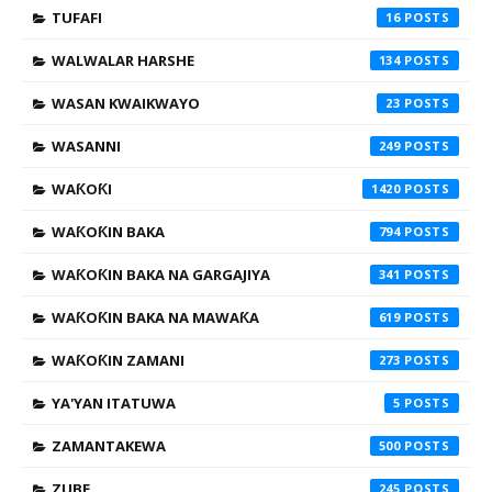
TUFAFI
16
WALWALAR HARSHE
134
WASAN KWAIKWAYO
23
WASANNI
249
WAƘOƘI
1420
WAƘOƘIN BAKA
794
WAƘOƘIN BAKA NA GARGAJIYA
341
WAƘOƘIN BAKA NA MAWAƘA
619
WAƘOƘIN ZAMANI
273
YA'YAN ITATUWA
5
ZAMANTAKEWA
500
ZUBE
245