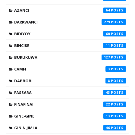
AZANCI
64
BARKWANCI
279
BIDIYOYI
60
BINCIKE
11
BUKUKUWA
127
CAMFI
3
DABBOBI
8
FASSARA
43
FINAFINAI
22
GINE-GINE
13
GININ JIMLA
46