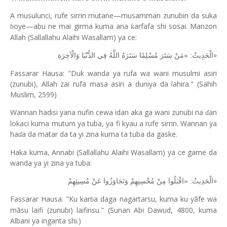
A musulunci, rufe sirrin mutane—musamman zunubin da suka
oye—abu ne mai girma kuma ana
arfafa shi sosai. Manzon
ƙ
ɓ
Allah (Sallallahu Alaihi Wasallam) ya ce:
»
الْحَدِيثُ: «مَنْ سَتَرَ مُسْلِمًا سَتَرَهُ اللَّهُ فِي الدُّنْيَا وَالْآخِرَةِ
Fassarar Hausa: "Duk wanda ya rufa wa wani musulmi asiri
(zunubi), Allah zai rufa masa asiri a duniya da lahira." (Sahih
Muslim, 2599)
Wannan hadisi yana nufin cewa idan aka ga wani zunubi na
an
ɗ
lokaci kuma mutum ya tuba, ya fi kyau a rufe sirrin. Wannan ya
ha
a da matar da ta yi zina kuma ta tuba da gaske.
ɗ
Haka kuma, Annabi (Sallallahu Alaihi Wasallam) ya ce game da
wanda ya yi zina ya tuba:
»
الْحَدِيثُ: «اقْبَلُوا مِنْ مُحْسِنِهِمْ وَتَجَاوَزُوا عَنْ مُسِيئِهِمْ
Fassarar Hausa: "Ku kar
a daga nagartarsu, kuma ku yãfe wa
ɓ
mãsu laifi (zunubi) laifinsu." (Sunan Abi Dawud, 4800, kuma
Albani ya inganta shi.)