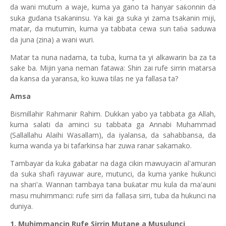
da wani mutum a waje, kuma ya gano ta hanyar sa
onnin da
ƙ
suka gudana tsakaninsu. Ya kai ga suka yi zama tsakanin miji,
matar, da mutumin, kuma ya tabbata cewa sun ta
a saduwa
ɓ
da juna (zina) a wani wuri.
Matar ta nuna nadama, ta tuba, kuma ta yi alkawarin ba za ta
sake ba. Mijin yana neman fatawa: Shin zai rufe sirrin matarsa
da kansa da yaransa, ko kuwa tilas ne ya fallasa ta?
Amsa
Bismillahir Rahmanir Rahim. Dukkan yabo ya tabbata ga Allah,
kuma salati da aminci su tabbata ga Annabi Muhammad
(Sallallahu Alaihi Wasallam), da iyalansa, da sahabbansa, da
kuma wanda ya bi tafarkinsa har zuwa ranar sakamako.
Tambayar da kuka gabatar na daga cikin mawuyacin al'amuran
da suka shafi rayuwar aure, mutunci, da kuma yanke hukunci
na shari'a. Wannan tambaya tana bu
atar mu kula da ma'auni
ƙ
masu muhimmanci: rufe sirri da fallasa sirri, tuba da hukunci na
duniya.
1. Muhimmancin Rufe Sirrin Mutane a Musulunci