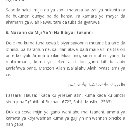
Saboda haka, mijin da ya sami matarsa ba zai iya hukunta ta
da hukuncin duniya ba da kansa. Ya kamata ya mayar da
al'amarin ga Allah kawai, tare da tuba da gyaruwa.
6. Nasarin da Miji Ya Yi Na Bibiyar Sa
onni
ƙ
Dole mu kuma tuna cewa bibiyar sa
onnin mutane ba tare da
ƙ
izininsu ba haramun ne, sai idan akwai dalili mai karfi na tsaron
aure ko iyali. Amma a cikin Musulunci, sirrin mutum yana da
muhimmanci, kuma yin le
en asiri don gano laifi ba abin
ƙ
arfafawa bane. Manzon Allah (Sallallahu Alaihi Wasallam) ya
ƙ
ce:
»
الْحَدِيثُ: «لَا تَجَسَّسُوا، وَلَا تَحَسَّسُوا
Fassarar Hausa: "Kada ku yi le
en asiri, kuma kada ku binciki
ƙ
sirrin juna." (Sahih al-Bukhari, 6722; Sahih Muslim, 2563).
Duk da cewa mijin ya gano wani abu mai tsanani, amma ya
kamata ya koyi wannan kuma ya guji yin irin wannan bincike a
nan gaba.