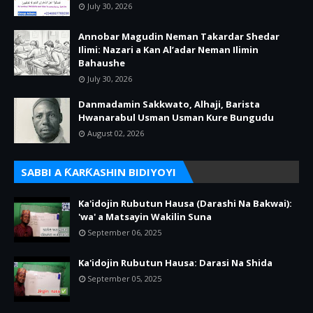
July 30, 2026
Annobar Magudin Neman Takardar Shedar
Ilimi: Nazari a Kan Al’adar Neman Ilimin
Bahaushe
July 30, 2026
Danmadamin Sakkwato, Alhaji, Barista
Hwanarabul Usman Usman Kure Bungudu
August 02, 2026
SABBI A ƘARƘASHIN BIDIYOYI
Ka'idojin Rubutun Hausa (Darashi Na Bakwai):
'wa' a Matsayin Wakilin Suna
September 06, 2025
Ka'idojin Rubutun Hausa: Darasi Na Shida
September 05, 2025