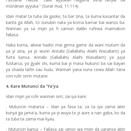
mũnãnan ayyuka." (Surat Hud, 11:114)
Idan matar ta tuba da gaske, ta bar zina, ta kuma kusantar da
kanta ga Allah, to zunubin nata ya koma kamar bai wanzu ba.
Wannan ya sa mijin ya fi samun dalilin rufewa maimakon
fallasa.
Haka kuma, akwai hadisi mai girma game da wani mutum da
ya yi zina, ya je wurin Annabi (Sallallahu Alaihi Wasallam) ya
furta kansa. Annabi (Sallallahu Alaihi Wasallam) ya juya
fuskarsa, ya gyale shi, kuma bai yi masa hukunci ba sai bayan
ya shaida laifin sau hu
u. Wannan yana nuna cewa Allah Yana
ɗ
son rufe sirrin mutane.
4. Kare Mutunci da 'Ya'ya
Idan mijin ya rufe wannan sirri, zai iya kare:
. Mutuncin matarsa – Idan ya fasa ta, za ta iya zama abin
kunya ga jama'a, kuma ya yi wuya ta yi aure a nan gaba, ko da
ta tuba ta zama mai kyau.
. Mutuncin kansa – Fallasa zai janyo wa mijin da yaransa abin