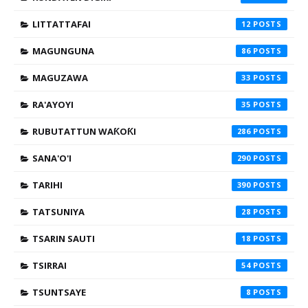
LITTATTAFAI
12
MAGUNGUNA
86
MAGUZAWA
33
RA'AYOYI
35
RUBUTATTUN WAƘOƘI
286
SANA'O'I
290
TARIHI
390
TATSUNIYA
28
TSARIN SAUTI
18
TSIRRAI
54
TSUNTSAYE
8