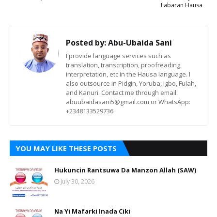
Labaran Hausa
Posted by:
Abu-Ubaida Sani
I provide language services such as
translation, transcription, proofreading,
interpretation, etc in the Hausa language. I
also outsource in Pidgin, Yoruba, Igbo, Fulah,
and Kanuri. Contact me through email:
abuubaidasani5@gmail.com or WhatsApp:
+2348133529736
YOU MAY LIKE THESE POSTS
Hukuncin Rantsuwa Da Manzon Allah (SAW)
July 30, 2026
Na Yi Mafarki Inada Ciki