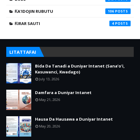
ƘA'IDOJIN RUBUTU
106
ƘIRAR SAUTI
4
LITATTAFAI
Bida Da Tanadi a Duniyar Intanet (Sana’o’i,
Kasuwanci, Kwadago)
July 13, 2026
Damfara a Duniyar Intanet
May 21, 2026
Hausa Da Hausawa a Duniyar Intanet
May 20, 2026