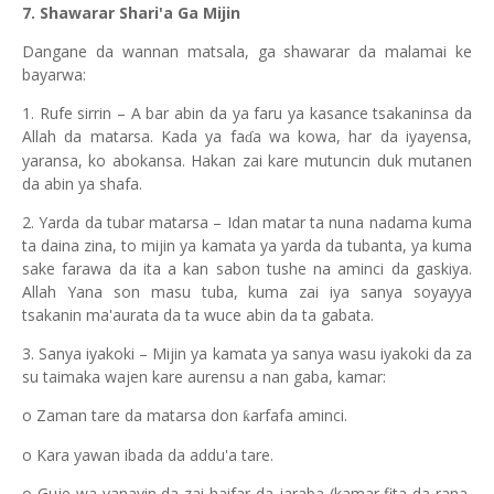
7. Shawarar Shari'a Ga Mijin
Dangane da wannan matsala, ga shawarar da malamai ke
bayarwa:
1. Rufe sirrin – A bar abin da ya faru ya kasance tsakaninsa da
Allah da matarsa. Kada ya fa
a wa kowa, har da iyayensa,
ɗ
yaransa, ko abokansa. Hakan zai kare mutuncin duk mutanen
da abin ya shafa.
2. Yarda da tubar matarsa – Idan matar ta nuna nadama kuma
ta daina zina, to mijin ya kamata ya yarda da tubanta, ya kuma
sake farawa da ita a kan sabon tushe na aminci da gaskiya.
Allah Yana son masu tuba, kuma zai iya sanya soyayya
tsakanin ma'aurata da ta wuce abin da ta gabata.
3. Sanya iyakoki – Mijin ya kamata ya sanya wasu iyakoki da za
su taimaka wajen kare aurensu a nan gaba, kamar:
o Zaman tare da matarsa don
arfafa aminci.
ƙ
o Kara yawan ibada da addu'a tare.
o Guje wa yanayin da zai haifar da jaraba (kamar fita da rana,