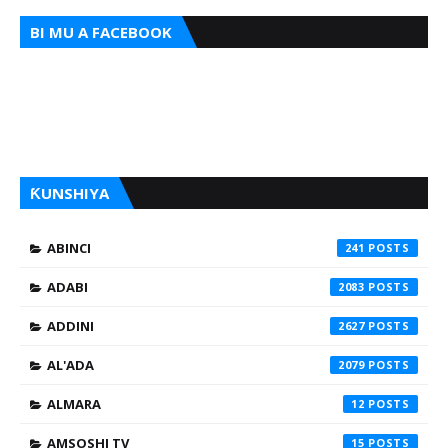
BI MU A FACEBOOK
ƘUNSHIYA
ABINCI
241
ADABI
2083
ADDINI
2627
AL'ADA
2079
ALMARA
12
AMSOSHI TV
15