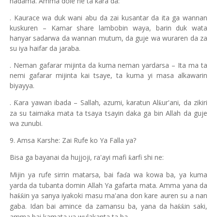
nadama. Amma dole ne ta kara da:
. Kaurace wa duk wani abu da zai kusantar da ita ga wannan
kuskuren – Kamar share lambobin waya, barin duk wata
hanyar sadarwa da wannan mutum, da guje wa wuraren da za
su iya haifar da jaraba.
. Neman gafarar mijinta da kuma neman yardarsa – Ita ma ta
nemi gafarar mijinta kai tsaye, ta kuma yi masa alkawarin
biyayya.
.
ara yawan ibada – Sallah, azumi, karatun Al
ur'ani, da zikiri
Ƙ
ƙ
za su taimaka mata ta tsaya tsayin daka ga bin Allah da guje
wa zunubi.
9. Amsa Karshe: Zai Rufe ko Ya Falla ya?
Bisa ga bayanai da hujjoji, ra'ayi mafi
arfi shi ne:
ƙ
Mijin ya rufe sirrin matarsa, bai fa
a wa kowa ba, ya kuma
ɗ
yarda da tubanta domin Allah Ya gafarta mata. Amma yana da
ha
in ya sanya iyakoki masu ma'ana don kare auren su a nan
ƙƙ
gaba. Idan bai amince da zamansu ba, yana da ha
in saki,
ƙƙ
amma bai kamata ya wulakanta ta ba.