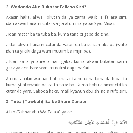
2. Wadanda Ake Bukatar Fallasa Sirri?
Akasin haka, akwai lokutan da ya zama wajibi a fallasa sirri,
idan akwai ha
arin cutarwa ga al'umma gaba
aya. Misali:
ɗ
ɗ
. Idan matar ba ta tuba ba, kuma tana ci gaba da zina.
. Idan akwai ha
arin cutar da yaran da ba su san uba ba (wato
ɗ
idan ta yi ciki daga wani mutum ba mijin ba).
. Idan za a yi aure a nan gaba, kuma akwai bu
atar sanin
ƙ
gaskiya don kare wani musulmi daga ha
ari.
ɗ
Amma a cikin wannan hali, matar ta nuna nadama da tuba, ta
kuma yi alkawarin ba za ta sake ba. Kuma babu alamar ciki ko
cutar da yara. Saboda haka, mafi kyawun abu shi ne a rufe sirri.
3. Tuba (Tawbah) Ita ke Share Zunubi
Allah (Subhanahu Wa Ta'ala) ya ce:
الآيَةُ: ﴿إِنَّ الْحَسَنَاتِ يُذْهِبْنَ السَّيِّئَاتِ﴾
Fassarar Hausa: "Lalle ayyukan nagarta sunã tafiyar da