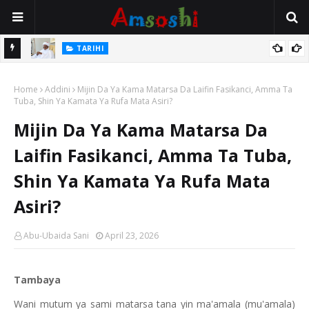
Na Mata
TARIHI
Sarkin Gummi Na Sha Biyar: Sarkin Mafaran Gummi Justice Lawal
Home
Hassan
Addini
Mijin Da Ya Kama Matarsa Da Laifin Fasikanci, Amma Ta
Tuba, Shin Ya Kamata Ya Rufa Mata Asiri?
Mijin Da Ya Kama Matarsa Da
Laifin Fasikanci, Amma Ta Tuba,
Shin Ya Kamata Ya Rufa Mata
Asiri?
Abu-Ubaida Sani
April 23, 2026
Tambaya
Wani mutum ya sami matarsa tana yin ma'amala (mu'amala)