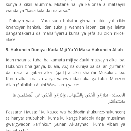
kunya a cikin al'umma. Mutane na iya kallonsa a matsayin
wanda ya "kasa kula da matarsa."
. Rairayin yara – Yara suna bu
atar girma a cikin iyali cikin
ƙ
kwanciyar hankali. Idan suka ji wannan labari, zai iya lalata
dangantakarsu da mahaifiyarsu kuma ya jefa su cikin rikice-
rikice.
5. Hukuncin Duniya: Kada Miji Ya Yi Masa Hukuncin Allah
Idan matar ta tuba, bai kamata miji ya
auki matsayin alkali ba.
ɗ
Hukuncin zina (jariya, bulala, vb.) na duniya ba sai an gurfanar
da matar a gaban alkali (qadi) a cikin shari'ar Musulunci ba.
Kuma alkali ma za a iya yafewa idan aka ga tuba. Manzon
Allah (Sallallahu Alaihi Wasallam) ya ce:
الْحَدِيثُ: «تَدَارَءُوا الْحُدُودَ بِالشُّبُهَاتِ، وَادْرَءُوا الْحُدُودَ عَنِ الْمُسْلِمِينَ مَا
»
اسْتَطَعْتُمْ
Fassarar Hausa: "Ku kauce wa haddodin (hukunce-hukuncen)
ta hanyar shubuhohi, kuma ku kange haddoki daga musulmai
gwargwadon
arfinku." (Sunan Al-Bayhaqi, kuma Albani ya
ƙ
inganta shi.)