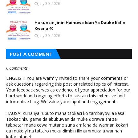
July 30, 2026
Hukuncin Jinin Haihuwa Idan Ya Dauke Kafin
Kwana 40
July 30, 2026
POST A COMMENT
0 Comments
ENGLISH: You are warmly invited to share your comments or
ask questions regarding this post or related topics of interest.
Your feedback serves as evidence of your appreciation for our
hard work and ongoing efforts to sustain this extensive and
informative blog. We value your input and engagement.
HAUSA: Kuna iya rubuto mana tsokaci ko tambayoyi a ƙasa.
Tsokacinku game da abubuwan da muke ɗorawa shi zai
tabbatar mana cewa mutane suna amfana da wannan ƙoƙari
da muke yi na tattaro muku ɗimbin ilimummuka a wannan
kafar intanet.