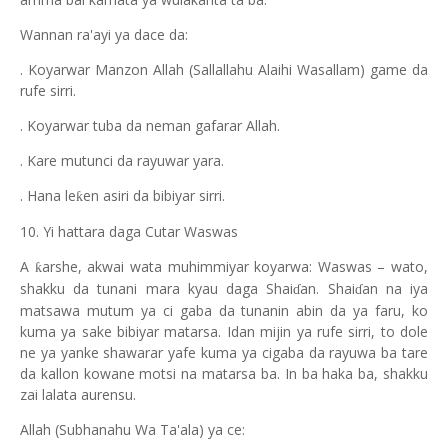
Wannan ra'ayi ya dace da:
. Koyarwar Manzon Allah (Sallallahu Alaihi Wasallam) game da
rufe sirri.
. Koyarwar tuba da neman gafarar Allah.
. Kare mutunci da rayuwar yara.
. Hana le
en asiri da bibiyar sirri.
ƙ
10. Yi hattara daga Cutar Waswas
A
arshe, akwai wata muhimmiyar koyarwa: Waswas – wato,
ƙ
shakku da tunani mara kyau daga Shai
an. Shai
an na iya
ɗ
ɗ
matsawa mutum ya ci gaba da tunanin abin da ya faru, ko
kuma ya sake bibiyar matarsa. Idan mijin ya rufe sirri, to dole
ne ya yanke shawarar yafe kuma ya cigaba da rayuwa ba tare
da kallon kowane motsi na matarsa ba. In ba haka ba, shakku
zai lalata aurensu.
Allah (Subhanahu Wa Ta'ala) ya ce: