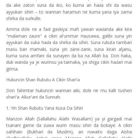
da ake zaton suna da iko, ko kuma an ha
a shi da wasu
ɗ
ayyukan sihiri – to wannan haramun ne kuma yana iya zama
shirka da surkulle.
Amma dole ne a fa
i gaskiya: mafi yawan wa
anda ake kira
ɗ
ɗ
"malaman zaure" a cikin al'ummar Hausawa, galibi suna yin
ayyukan da suka ha
a da shirka da sihiri. Suna rubuta tambari
ɗ
masu ban mamaki, suna yin zane-zane, suna kiran aljanu,
kuma suna amfani da sunayen da ba na Allah ba. Don haka,
duk wanda ya je wurinsu ya taimaka, ya shiga cikin ha
ari mai
ɗ
girma.
Hukuncin Shan Rubutu A Cikin Shari'a
Don fahimtar hukuncin wannan aiki, dole ne mu kalli tushen
shari'a: Al
ur'ani da Sunnah.
ƙ
1. Yin Shan Rubutu Yana Kusa Da Sihiri
Manzon Allah (Sallallahu Alaihi Wasallam) ya yi gargadi mai
tsanani game da zuwa wurin masu sihiri da bokaye. A cikin
sahihain (Bukhari da Muslim), an ruwaito daga Aisha