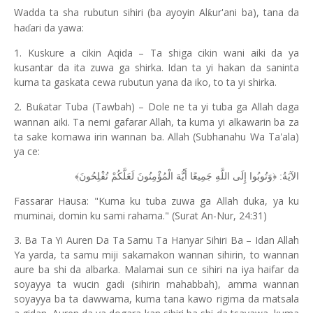
Wadda ta sha rubutun sihiri (ba ayoyin Al
ur'ani ba), tana da
ƙ
ha
ari da yawa:
ɗ
1. Kuskure a cikin Aqida – Ta shiga cikin wani aiki da ya
kusantar da ita zuwa ga shirka. Idan ta yi hakan da saninta
kuma ta gaskata cewa rubutun yana da iko, to ta yi shirka.
2. Bu
atar Tuba (Tawbah) – Dole ne ta yi tuba ga Allah daga
ƙ
wannan aiki. Ta nemi gafarar Allah, ta kuma yi alkawarin ba za
ta sake komawa irin wannan ba. Allah (Subhanahu Wa Ta'ala)
ya ce:
الآيَةُ: ﴿وَتُوبُوا إِلَى اللَّهِ جَمِيعًا أَيُّهَ الْمُؤْمِنُونَ لَعَلَّكُمْ تُفْلِحُونَ﴾
Fassarar Hausa: "Kuma ku tuba zuwa ga Allah duka, ya ku
muminai, domin ku sami rahama." (Surat An-Nur, 24:31)
3. Ba Ta Yi Auren Da Ta Samu Ta Hanyar Sihiri Ba – Idan Allah
Ya yarda, ta samu miji sakamakon wannan sihirin, to wannan
aure ba shi da albarka. Malamai sun ce sihiri na iya haifar da
soyayya ta wucin gadi (sihirin mahabbah), amma wannan
soyayya ba ta dawwama, kuma tana kawo rigima da matsala