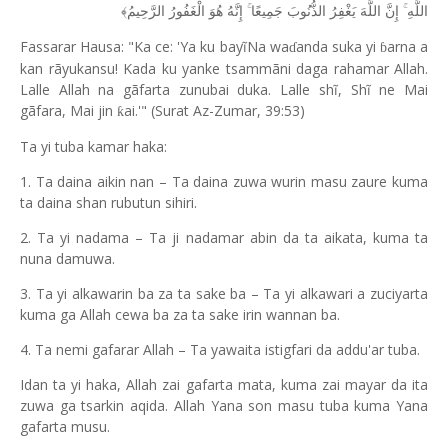
اللَّهِ ۚ إِنَّ اللَّهَ يَغْفِرُ الذُّنُوبَ جَمِيعًا ۚ إِنَّهُ هُوَ الْغَفُورُ الرَّحِيمُ﴾
Fassarar Hausa: "Ka ce: 'Ya ku bayĩNa wa
anda suka yi
arna a
ɗ
ɓ
kan rãyukansu! Kada ku yanke tsammãni daga rahamar Allah.
Lalle Allah na gãfarta zunubai duka. Lalle shĩ, Shĩ ne Mai
gãfara, Mai jin
ai.'" (Surat Az-Zumar, 39:53)
ƙ
Ta yi tuba kamar haka:
1. Ta daina aikin nan – Ta daina zuwa wurin masu zaure kuma
ta daina shan rubutun sihiri.
2. Ta yi nadama – Ta ji nadamar abin da ta aikata, kuma ta
nuna damuwa.
3. Ta yi alkawarin ba za ta sake ba – Ta yi alkawari a zuciyarta
kuma ga Allah cewa ba za ta sake irin wannan ba.
4. Ta nemi gafarar Allah – Ta yawaita istigfari da addu'ar tuba.
Idan ta yi haka, Allah zai gafarta mata, kuma zai mayar da ita
zuwa ga tsarkin aqida. Allah Yana son masu tuba kuma Yana
gafarta musu.