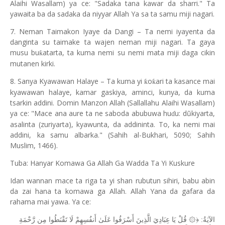
Alaihi Wasallam) ya ce: "Sadaka tana kawar da sharri." Ta
yawaita ba da sadaka da niyyar Allah Ya sa ta samu miji nagari.
7. Neman Taimakon Iyaye da Dangi – Ta nemi iyayenta da
danginta su taimake ta wajen neman miji nagari. Ta gaya
musu bu
atarta, ta kuma nemi su nemi mata miji daga cikin
ƙ
mutanen kirki.
8. Sanya Kyawawan Halaye – Ta kuma yi
o
ari ta kasance mai
ƙ
ƙ
kyawawan halaye, kamar gaskiya, aminci, kunya, da kuma
tsarkin addini. Domin Manzon Allah (Sallallahu Alaihi Wasallam)
ya ce: "Mace ana aure ta ne saboda abubuwa hu
u: dũkiyarta,
ɗ
asalinta (zuriyarta), kyawunta, da addininta. To, ka nemi mai
addini, ka samu albarka." (Sahih al-Bukhari, 5090; Sahih
Muslim, 1466).
Tuba: Hanyar Komawa Ga Allah Ga Wadda Ta Yi Kuskure
Idan wannan mace ta riga ta yi shan rubutun sihiri, babu abin
da zai hana ta komawa ga Allah. Allah Yana da gafara da
rahama mai yawa. Ya ce:
الآيَةُ: ﴿۞ قُلْ يَا عِبَادِيَ الَّذِينَ أَسْرَفُوا عَلَىٰ أَنفُسِهِمْ لَا تَقْنَطُوا مِن رَّحْمَةِ