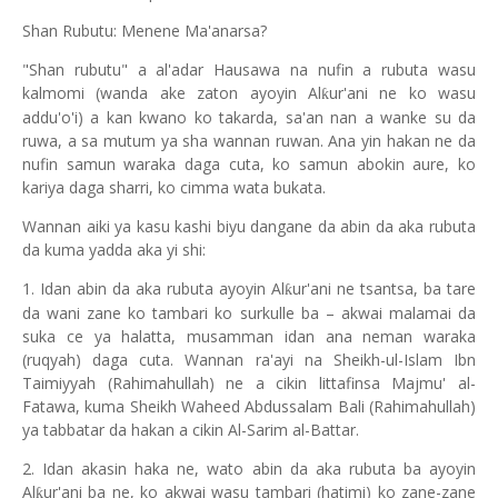
Shan Rubutu: Menene Ma'anarsa?
"Shan rubutu" a al'adar Hausawa na nufin a rubuta wasu
kalmomi (wanda ake zaton ayoyin Al
ur'ani ne ko wasu
ƙ
addu'o'i) a kan kwano ko takarda, sa'an nan a wanke su da
ruwa, a sa mutum ya sha wannan ruwan. Ana yin hakan ne da
nufin samun waraka daga cuta, ko samun abokin aure, ko
kariya daga sharri, ko cimma wata bukata.
Wannan aiki ya kasu kashi biyu dangane da abin da aka rubuta
da kuma yadda aka yi shi:
1. Idan abin da aka rubuta ayoyin Al
ur'ani ne tsantsa, ba tare
ƙ
da wani zane ko tambari ko surkulle ba – akwai malamai da
suka ce ya halatta, musamman idan ana neman waraka
(ruqyah) daga cuta. Wannan ra'ayi na Sheikh-ul-Islam Ibn
Taimiyyah (Rahimahullah) ne a cikin littafinsa Majmu' al-
Fatawa, kuma Sheikh Waheed Abdussalam Bali (Rahimahullah)
ya tabbatar da hakan a cikin Al-Sarim al-Battar.
2. Idan akasin haka ne, wato abin da aka rubuta ba ayoyin
Al
ur'ani ba ne, ko akwai wasu tambari (hatimi) ko zane-zane
ƙ