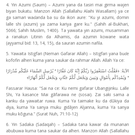
4. Yin Azumi (Saum) – Azumi yana da tasiri mai girma wajen
biyan bukatu. Manzon Allah (Sallallahu Alaihi Wasallam) ya ce
ga samari wa
anda ba su da ikon aure: "Ku yi azumi, domin
ɗ
lalle shi (azumi) ya zama kariya gare ku." (Sahih al-Bukhari,
5066; Sahih Muslim, 1400). Ta yawaita yin azumi, musamman
a ranakun Litinin da Alhamis, da azumin kowane wata
(ayyamul bid: 13, 14, 15), da sauran azumin nafila.
5. Yawaita Istigfari (Neman Gafarar Allah) – Istigfari yana bu
e
ɗ
kofofin alheri kuma yana saukar da rahmar Allah. Allah Ya ce:
الآيَةُ: ﴿فَقُلْتُ اسْتَغْفِرُوا رَبَّكُمْ إِنَّهُ كَانَ غَفَّارًا * يُرْسِلِ السَّمَاءَ عَلَيْكُم مِّدْرَارًا
* وَيُمْدِدْكُم بِأَمْوَالٍ وَبَنِينَ وَيَجْعَل لَّكُمْ جَنَّاتٍ وَيَجْعَل لَّكُمْ أَنْهَارًا﴾
Fassarar Hausa: "Sai na ce: Ku nemi gafarar Ubangijinku. Lalle
Shi, Ya kasance Mai gãfarawa ne (sosai). Zai saki sama a
kanku da yawaitar ruwa. Kuma Ya taimake ku da dũkiya da
iya, kuma Ya sanya muku gidãjen Aljanna, kuma Ya sanya
ɗ
muku kõguna." (Surat Nuh, 71:10-12)
6. Yin Sadaka (Sadaqah) – Sadaka tana kawar da munanan
abubuwa kuma tana saukar da alheri. Manzon Allah (Sallallahu