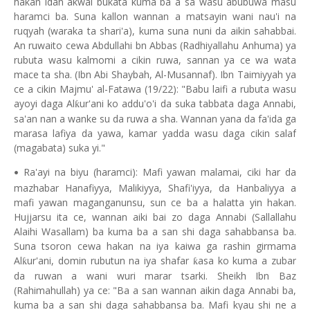
hakan idan akwai bukata kuma ba a sa wasu abubuwa masu
haramci ba. Suna kallon wannan a matsayin wani nau'i na
ruqyah (waraka ta shari'a), kuma suna nuni da aikin sahabbai.
An ruwaito cewa Abdullahi bn Abbas (Radhiyallahu Anhuma) ya
rubuta wasu kalmomi a cikin ruwa, sannan ya ce wa wata
mace ta sha. (Ibn Abi Shaybah, Al-Musannaf). Ibn Taimiyyah ya
ce a cikin Majmu' al-Fatawa (19/22): "Babu laifi a rubuta wasu
ayoyi daga Al
ur'ani ko addu'o'i da suka tabbata daga Annabi,
ƙ
sa'an nan a wanke su da ruwa a sha. Wannan yana da fa'ida ga
marasa lafiya da yawa, kamar yadda wasu daga cikin salaf
(magabata) suka yi."
Ra'ayi na biyu (haramci): Mafi yawan malamai, ciki har da
•
mazhabar Hanafiyya, Malikiyya, Shafi'iyya, da Hanbaliyya a
mafi yawan maganganunsu, sun ce ba a halatta yin hakan.
Hujjarsu ita ce, wannan aiki bai zo daga Annabi (Sallallahu
Alaihi Wasallam) ba kuma ba a san shi daga sahabbansa ba.
Suna tsoron cewa hakan na iya kaiwa ga rashin girmama
Al
ur'ani, domin rubutun na iya shafar
asa ko kuma a zubar
ƙ
ƙ
da ruwan a wani wuri marar tsarki. Sheikh Ibn Baz
(Rahimahullah) ya ce: "Ba a san wannan aikin daga Annabi ba,
kuma ba a san shi daga sahabbansa ba. Mafi kyau shi ne a