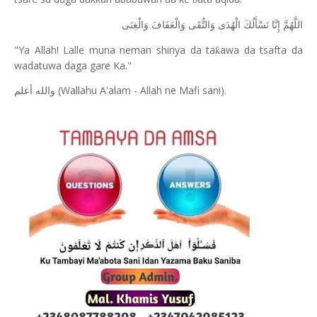
اللَّهُمَّ إِنَّا نَسْأَلُكَ الْهُدَى وَالتُّقَى وَالْعَفَافَ وَالْغِنَى
"Ya Allah! Lalle muna neman shiriya da ta
awa da tsafta da
ƙ
wadatuwa daga gare Ka."
(Wallahu A'alam - Allah ne Mafi sani).
والله أعلم