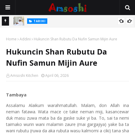
Na Mata
TARIHI
Sarkin Gummi Na Sha Biyar: Sarkin Mafaran Gummi Justice Lawal
Home
Hassan
Addini
Hukuncin Shan Rubutu Da Nufin Samun Mijin Aure
Hukuncin Shan Rubutu Da
Nufin Samun Mijin Aure
Amsoshi Kitchen
April 06, 2026
Tambaya
Assalamu Alaikum warahmatullah. Malam, don Allah ina
neman fatawa. Wata mace ce take neman miji, kasancewar
duk masu zuwa mata ba da gaske suke yi ba. To, sai ta nemi
taimako wurin wani malamin zaure (mai gargajiya) yake ba ta
wani rubutu (ruwa da aka rubuta wasu kalmomi a ciki) tana sha