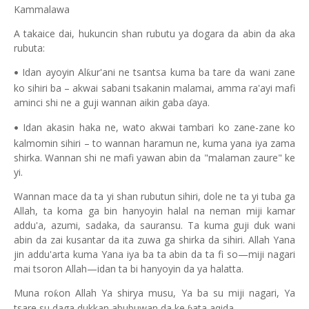
Kammalawa
A takaice dai, hukuncin shan rubutu ya dogara da abin da aka
rubuta:
Idan ayoyin Al
ur'ani ne tsantsa kuma ba tare da wani zane
ƙ
•
ko sihiri ba – akwai sabani tsakanin malamai, amma ra'ayi mafi
aminci shi ne a guji wannan aikin gaba
aya.
ɗ
Idan akasin haka ne, wato akwai tambari ko zane-zane ko
•
kalmomin sihiri – to wannan haramun ne, kuma yana iya zama
shirka. Wannan shi ne mafi yawan abin da "malaman zaure" ke
yi.
Wannan mace da ta yi shan rubutun sihiri, dole ne ta yi tuba ga
Allah, ta koma ga bin hanyoyin halal na neman miji kamar
addu'a, azumi, sadaka, da sauransu. Ta kuma guji duk wani
abin da zai kusantar da ita zuwa ga shirka da sihiri. Allah Yana
jin addu'arta kuma Yana iya ba ta abin da ta fi so—miji nagari
mai tsoron Allah—idan ta bi hanyoyin da ya halatta.
Muna ro
on Allah Ya shirya musu, Ya ba su miji nagari, Ya
ƙ
tsare su daga dukkan abubuwan da ke
ata aqida.
ɓ