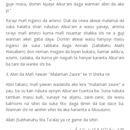
guje masa, domin kiyaye Al
ur'ani daga wannan abin da ake
ƙ
yi."
Ra'ayi mafi inganci da aminci: Duk da cewa akwai malamai da
suka halatta shan rubutun Al
ur'ani a wasu yanayi, amma
ƙ
ra'ayi mafi aminci kuma mafi nisantar shakka shi ne a guji
wannan aikin gaba
aya. Domin akwai wasu hanyoyi masu
ɗ
inganci da suka tabbata daga Annabi (Sallallahu Alaihi
Wasallam) don neman magani da biyan bukata, kamar addu'a,
azumi, sadaka, da kuma yin ruqyah ta hanyar karanta Al
ur'ani
ƙ
ba tare da wanke shi ba.
3. Abin da Mafi Yawan "Malaman Zaure" ke Yi Shirka ne
Abin takaici, mafi yawan wa
anda ake kira "malaman zaure" a
ɗ
yau, ba su kan rubuta ayoyin Al
ur'ani tsantsa ba. Suna rubuta
ƙ
tambari masu
ulli, sunaye na aljanu, zane-zane, da wasu
ƙ
kalmomi na sihiri da suka fito daga ilimin da bai dace ba.
Wannan shi ne ainihin sihiri da aka haramta a Musulunci.
Allah (Subhanahu Wa Ta'ala) ya ce game da sihiri: