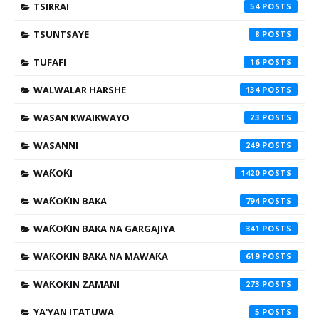
TSIRRAI
54
TSUNTSAYE
8
TUFAFI
16
WALWALAR HARSHE
134
WASAN KWAIKWAYO
23
WASANNI
249
WAƘOƘI
1420
WAƘOƘIN BAKA
794
WAƘOƘIN BAKA NA GARGAJIYA
341
WAƘOƘIN BAKA NA MAWAƘA
619
WAƘOƘIN ZAMANI
273
YA'YAN ITATUWA
5