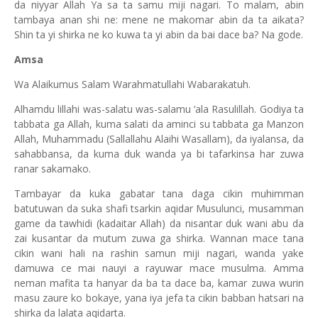
da niyyar Allah Ya sa ta samu miji nagari. To malam, abin
tambaya anan shi ne: mene ne makomar abin da ta aikata?
Shin ta yi shirka ne ko kuwa ta yi abin da bai dace ba? Na gode.
Amsa
Wa Alaikumus Salam Warahmatullahi Wabarakatuh.
Alhamdu lillahi was-salatu was-salamu ‘ala Rasulillah. Godiya ta
tabbata ga Allah, kuma salati da aminci su tabbata ga Manzon
Allah, Muhammadu (Sallallahu Alaihi Wasallam), da iyalansa, da
sahabbansa, da kuma duk wanda ya bi tafarkinsa har zuwa
ranar sakamako.
Tambayar da kuka gabatar tana daga cikin muhimman
batutuwan da suka shafi tsarkin aqidar Musulunci, musamman
game da tawhidi (kadaitar Allah) da nisantar duk wani abu da
zai kusantar da mutum zuwa ga shirka. Wannan mace tana
cikin wani hali na rashin samun miji nagari, wanda yake
damuwa ce mai nauyi a rayuwar mace musulma. Amma
neman mafita ta hanyar da ba ta dace ba, kamar zuwa wurin
masu zaure ko bokaye, yana iya jefa ta cikin babban hatsari na
shirka da lalata aqidarta.