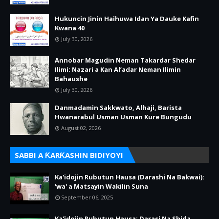
Hukuncin Jinin Haihuwa Idan Ya Dauke Kafin
Kwana 40
July 30, 2026
Annobar Magudin Neman Takardar Shedar
Ilimi: Nazari a Kan Al’adar Neman Ilimin
Bahaushe
July 30, 2026
Danmadamin Sakkwato, Alhaji, Barista
Hwanarabul Usman Usman Kure Bungudu
August 02, 2026
SABBI A ƘARƘASHIN BIDIYOYI
Ka'idojin Rubutun Hausa (Darashi Na Bakwai):
'wa' a Matsayin Wakilin Suna
September 06, 2025
Ka'idojin Rubutun Hausa: Darasi Na Shida