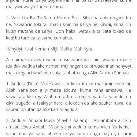
a gidan. Auren da ya dogara kan sihiri ba shi da tsayawa, kuma
mai yiwuwa ya
are da
arna.
ƙ
ɓ
4. Wata
ila Ba Ta Samu Komai Ba – Sihiri ba abin dogaro ba
ƙ
ne. Yawancin lokuta, masu sihiri na
arya ne kawai, suna cin
ƙ
ku
in mutane da
arya. Don haka, wata
ila ta
ata lokaci da
ƙ
ƙ
ɗ
ɓ
ku
i ba tare da ta samu komai ba.
ɗ
Hanyoyi Halal Neman Miji: Mafita Mafi Kyau
A maimakon zuwa wurin masu zaure da sihiri, wannan mace
(da duk wadda take neman miji nagari) ta bi wa
annan hanyoyi
ɗ
masu inganci wa
anda suka tabbata daga Al
ur'ani da Sunnah:
ƙ
ɗ
1. Addu'a (Du'a) Mai Yawa – Addu'a ita ce makamin mumini.
Allah Yana son a yi masa addu'a, kuma Yana amsawa. Ta
yawaita addu'a ga Allah da ta ba ta miji nagari. Ta yi addu'a a
cikin sujjada, a tsakiyar dare, a lokacin da ake saukar ruwa, da
sauran lokutan da ake kar
ar addu'a.
ɓ
2. Addu'ar Annabi Musa (Alayhis Salam) – An ambata a cikin
amsar cewa Annabi Musa ya yi addu'a kuma Allah Ya kar
a,
ɓ
sa'an nan ya sami abokin tafiya kuma daga baya ya sami