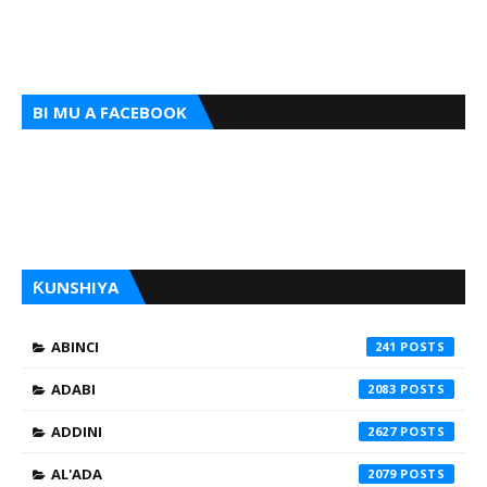
BI MU A FACEBOOK
ƘUNSHIYA
ABINCI
241
ADABI
2083
ADDINI
2627
AL'ADA
2079