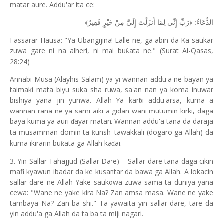
matar aure. Addu'ar ita ce:
الدُّعَاءُ: ﴿رَبِّ إِنِّي لِمَا أَنزَلْتَ إِلَيَّ مِنْ خَيْرٍ فَقِيرٌ﴾
Fassarar Hausa: "Ya Ubangijina! Lalle ne, ga abin da Ka saukar
zuwa gare ni na alheri, ni mai bu
ata ne." (Surat Al-Qasas,
ƙ
28:24)
Annabi Musa (Alayhis Salam) ya yi wannan addu'a ne bayan ya
taimaki mata biyu suka sha ruwa, sa'an nan ya koma inuwar
bishiya yana jin yunwa. Allah Ya kar
i addu'arsa, kuma a
ɓ
wannan rana ne ya sami aiki a gidan wani mutumin kirki, daga
baya kuma ya auri
ayar matan. Wannan addu'a tana da daraja
ɗ
ta musamman domin ta
unshi tawakkali (dogaro ga Allah) da
ƙ
kuma ikirarin bu
ata ga Allah ka
ai.
ƙ
ɗ
3. Yin Sallar Tahajjud (Sallar Dare) – Sallar dare tana daga cikin
mafi kyawun ibadar da ke kusantar da bawa ga Allah. A lokacin
sallar dare ne Allah Yake saukowa zuwa sama ta duniya yana
cewa: "Wane ne yake kira Na? Zan amsa masa. Wane ne yake
tambaya Na? Zan ba shi." Ta yawaita yin sallar dare, tare da
yin addu'a ga Allah da ta ba ta miji nagari.