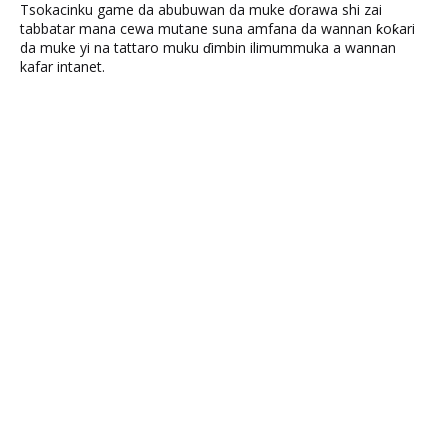
Tsokacinku game da abubuwan da muke ɗorawa shi zai
tabbatar mana cewa mutane suna amfana da wannan ƙoƙari
da muke yi na tattaro muku ɗimbin ilimummuka a wannan
kafar intanet.