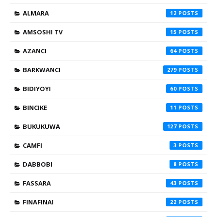
ALMARA
12
AMSOSHI TV
15
AZANCI
64
BARKWANCI
279
BIDIYOYI
60
BINCIKE
11
BUKUKUWA
127
CAMFI
3
DABBOBI
8
FASSARA
43
FINAFINAI
22