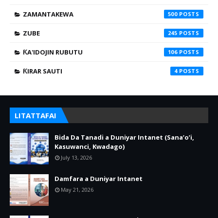
ZAMANTAKEWA
500
ZUBE
245
ƘA'IDOJIN RUBUTU
106
ƘIRAR SAUTI
4
LITATTAFAI
Bida Da Tanadi a Duniyar Intanet (Sana’o’i,
Kasuwanci, Kwadago)
July 13, 2026
Damfara a Duniyar Intanet
May 21, 2026