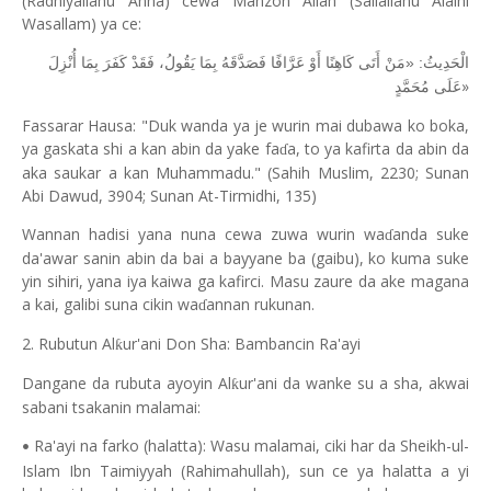
(Radhiyallahu Anha) cewa Manzon Allah (Sallallahu Alaihi
Wasallam) ya ce:
الْحَدِيثُ: «مَنْ أَتَى كَاهِنًا أَوْ عَرَّافًا فَصَدَّقَهُ بِمَا يَقُولُ، فَقَدْ كَفَرَ بِمَا أُنْزِلَ
»
عَلَى مُحَمَّدٍ
Fassarar Hausa: "Duk wanda ya je wurin mai dubawa ko boka,
ya gaskata shi a kan abin da yake fa
a, to ya kafirta da abin da
ɗ
aka saukar a kan Muhammadu." (Sahih Muslim, 2230; Sunan
Abi Dawud, 3904; Sunan At-Tirmidhi, 135)
Wannan hadisi yana nuna cewa zuwa wurin wa
anda suke
ɗ
da'awar sanin abin da bai a bayyane ba (gaibu), ko kuma suke
yin sihiri, yana iya kaiwa ga kafirci. Masu zaure da ake magana
a kai, galibi suna cikin wa
annan rukunan.
ɗ
2. Rubutun Al
ur'ani Don Sha: Bambancin Ra'ayi
ƙ
Dangane da rubuta ayoyin Al
ur'ani da wanke su a sha, akwai
ƙ
sabani tsakanin malamai:
Ra'ayi na farko (halatta): Wasu malamai, ciki har da Sheikh-ul-
•
Islam Ibn Taimiyyah (Rahimahullah), sun ce ya halatta a yi