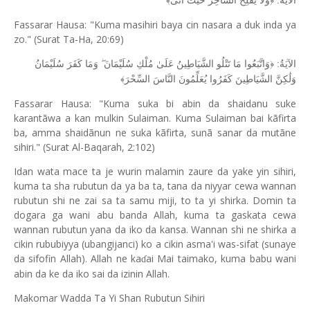
الآيَةُ: ﴿وَلَا يُفْلِحُ السَّاحِرُ حَيْثُ أَتَى﴾
Fassarar Hausa: "Kuma masihiri baya cin nasara a duk inda ya
zo." (Surat Ta-Ha, 20:69)
الآيَةُ: ﴿وَاتَّبَعُوا مَا تَتْلُو الشَّيَاطِينُ عَلَىٰ مُلْكِ سُلَيْمَانَ ۖ وَمَا كَفَرَ سُلَيْمَانُ
وَلَٰكِنَّ الشَّيَاطِينَ كَفَرُوا يُعَلِّمُونَ النَّاسَ السِّحْرَ﴾
Fassarar Hausa: "Kuma suka bi abin da shaidanu suke
karantãwa a kan mulkin Sulaiman. Kuma Sulaiman bai kãfirta
ba, amma shaidãnun ne suka kãfirta, sunã sanar da mutãne
sihiri." (Surat Al-Baqarah, 2:102)
Idan wata mace ta je wurin malamin zaure da yake yin sihiri,
kuma ta sha rubutun da ya ba ta, tana da niyyar cewa wannan
rubutun shi ne zai sa ta samu miji, to ta yi shirka. Domin ta
dogara ga wani abu banda Allah, kuma ta gaskata cewa
wannan rubutun yana da iko da kansa. Wannan shi ne shirka a
cikin rububiyya (ubangijanci) ko a cikin asma'i was-sifat (sunaye
da sifofin Allah). Allah ne ka
ai Mai taimako, kuma babu wani
ɗ
abin da ke da iko sai da izinin Allah.
Makomar Wadda Ta Yi Shan Rubutun Sihiri