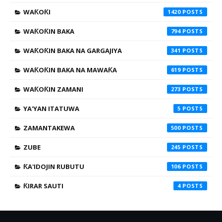
WAƘOƘI
1420
WAƘOƘIN BAKA
794
WAƘOƘIN BAKA NA GARGAJIYA
341
WAƘOƘIN BAKA NA MAWAƘA
619
WAƘOƘIN ZAMANI
273
YA'YAN ITATUWA
5
ZAMANTAKEWA
500
ZUBE
245
ƘA'IDOJIN RUBUTU
106
ƘIRAR SAUTI
4