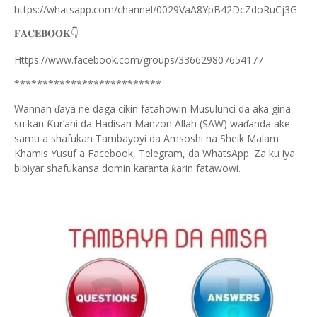
https://whatsapp.com/channel/0029VaA8YpB42DcZdoRuCj3G
👇
𝐅𝐀𝐂𝐄𝐁𝐎𝐎𝐊
Https://www.facebook.com/groups/336629807654177
**************************
Wannan
aya ne daga cikin fatahowin Musulunci da aka gina
ɗ
su kan
ur’ani da Hadisan Manzon Allah (SAW) wa
anda ake
Ƙ
ɗ
samu a shafukan Tambayoyi da Amsoshi na Sheik Malam
Khamis Yusuf a Facebook, Telegram, da WhatsApp. Za ku iya
bibiyar shafukansa domin karanta
arin fatawowi.
ƙ