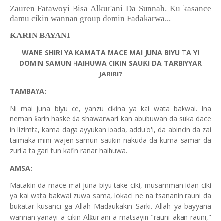
Zauren Fatawoyi Bisa Alkur'ani Da Sunnah. Ku kasance
damu cikin wannan group domin Fadakarwa...
ƘARIN BAYANI
WANE SHIRI YA KAMATA MACE MAI JUNA BIYU TA YI
DOMIN SAMUN HAIHUWA CIKIN SAU
I DA TARBIYYAR
Ƙ
JARIRI?
TAMBAYA:
Ni mai juna biyu ce, yanzu cikina ya kai wata bakwai. Ina
neman
arin haske da shawarwari kan abubuwan da suka dace
ƙ
in lizimta, kama daga ayyukan ibada, addu'o'i, da abincin da zai
taimaka mini wajen samun sau
in nakuda da kuma samar da
ƙ
zuri'a ta gari tun kafin ranar haihuwa.
AMSA:
Matakin da mace mai juna biyu take ciki, musamman idan ciki
ya kai wata bakwai zuwa sama, lokaci ne na tsananin rauni da
bu
atar kusanci ga Allah Madaukakin Sarki. Allah ya bayyana
ƙ
wannan yanayi a cikin Al
ur'ani a matsayin "rauni akan rauni,"
ƙ