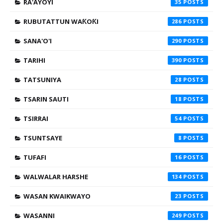
RA'AYOYI
35
RUBUTATTUN WAƘOƘI
286
SANA'O'I
290
TARIHI
390
TATSUNIYA
28
TSARIN SAUTI
18
TSIRRAI
54
TSUNTSAYE
8
TUFAFI
16
WALWALAR HARSHE
134
WASAN KWAIKWAYO
23
WASANNI
249