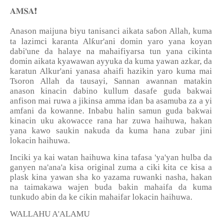
❗
𝐀𝐌𝐒𝐀
Anason maijuna biyu tanisanci aikata sa
ɓ
on Allah, kuma
ƙ
ta lazimci karanta Al
ur'ani domin yaro yana koyan
dabi'une da halaye na mahaifiyarsa tun yana cikinta
domin aikata kyawawan ayyuka da kuma yawan azkar, da
karatun Alkur'ani yanasa ahaifi hazikin yaro kuma mai
Tsoron Allah da tausayi, Sannan awannan matakin
anason kinacin dabino kullum dasafe guda bakwai
anfison mai ruwa a jikinsa amma idan ba asamuba za a yi
amfani da kowanne. Inbabu halin samun guda bakwai
kinacin uku akowacce rana har zuwa haihuwa, hakan
yana kawo saukin nakuda da kuma hana zubar jini
lokacin haihuwa.
Inciki ya kai watan haihuwa kina tafasa 'ya'yan hulba da
ganyen na'ana'a kisa original zuma a ciki kita ce kisa a
plask kina yawan sha ko yazama ruwanki nasha, hakan
na taimakawa wajen buda bakin mahaifa da kuma
tunkudo abin da ke cikin mahaifar lokacin haihuwa.
WALLAHU A'ALAMU