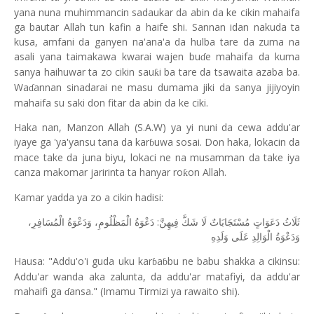
yana nuna muhimmancin sadaukar da abin da ke cikin mahaifa
ga bautar Allah tun kafin a haife shi. Sannan idan nakuda ta
kusa, amfani da ganyen na'ana'a da hulba tare da zuma na
asali yana taimakawa kwarai wajen bu
e mahaifa da kuma
ɗ
sanya haihuwar ta zo cikin sau
i ba tare da tsawaita azaba ba.
ƙ
Wa
annan sinadarai ne masu dumama jiki da sanya jijiyoyin
ɗ
mahaifa su saki don fitar da abin da ke ciki.
Haka nan, Manzon Allah (S.A.W) ya yi nuni da cewa addu'ar
iyaye ga 'ya'yansu tana da kar
uwa sosai. Don haka, lokacin da
ɓ
mace take da juna biyu, lokaci ne na musamman da take iya
canza makomar jaririnta ta hanyar ro
on Allah.
ƙ
Kamar yadda ya zo a cikin hadisi:
ثَلَاثُ دَعَوَاتٍ مُسْتَجَابَاتٌ لَا شَكَّ فِيهِنَّ: دَعْوَةُ الْمَظْلُومِ، وَدَعْوَةُ الْمُسَافِرِ،
وَدَعْوَةُ الْوَالِدِ عَلَى وَلَدِهِ
Hausa: "Addu'o'i guda uku kar
a
bu ne babu shakka a cikinsu:
ɓ
ɓ
Addu'ar wanda aka zalunta, da addu'ar matafiyi, da addu'ar
mahaifi ga
ansa." (Imamu Tirmizi ya rawaito shi).
ɗ