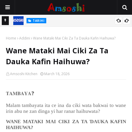
TARIHI
n
Shin Fulani Asalinsu Daga Najeriya Ne? Ga Tarihin da Yawancin
Home
Mutane Ba Su Taba Ji Ba
Addini
Wane Mataki Mai Ciki Za Ta Dauka Kafin Haihuwa?
Wane Mataki Mai Ciki Za Ta
Dauka Kafin Haihuwa?
Amsoshi Kitchen
March 18, 2026
❓
𝐓𝐀𝐌𝐁𝐀𝐘𝐀
Malam tambayata ita ce ina da ciki wata bakwai to wane
irin abu ne zan dinga yi har ranar haihuwata?
Ɗ
WANE MATAKI MAI CIKI ZA TA
AUKA KAFIN
HAIHUWA?