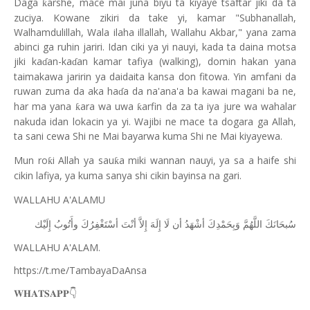
Daga
arshe, mace mai juna biyu ta kiyaye tsaftar jiki da ta
ƙ
zuciya. Kowane zikiri da take yi, kamar "Subhanallah,
Walhamdulillah, Wala ilaha illallah, Wallahu Akbar," yana zama
abinci ga ruhin jariri. Idan ciki ya yi nauyi, kada ta daina motsa
jiki ka
an-ka
an kamar tafiya (walking), domin hakan yana
ɗ
ɗ
taimakawa jaririn ya daidaita kansa don fitowa. Yin amfani da
ruwan zuma da aka ha
a da na'ana'a ba kawai magani ba ne,
ɗ
har ma yana
ara wa uwa
arfin da za ta iya jure wa wahalar
ƙ
ƙ
nakuda idan lokacin ya yi. Wajibi ne mace ta dogara ga Allah,
ta sani cewa Shi ne Mai bayarwa kuma Shi ne Mai kiyayewa.
Mun ro
i Allah ya sau
a miki wannan nauyi, ya sa a haife shi
ƙ
ƙ
cikin lafiya, ya kuma sanya shi cikin bayinsa na gari.
WALLAHU A'ALAMU
ﺳُﺒﺤَﺎﻧَﻚَ
ﺍﻟﻠَّﻬُﻢَّ
ﻭَﺑِﺤَﻤْﺪِﻙَ
ﺃﺷْﻬَﺪُ
ﺃﻥ
ﻟَﺎ
ﺇِﻟَﻪَ
ﺇِﻻَّ
ﺃﻧْﺖَ
ﺃﺳْﺘَﻐْﻔِﺮُﻙَ
ﻭﺃَﺗُﻮﺏُ
ﺇِﻟَﻴْﻚ
WALLAHU A'ALAM.
https://t.me/TambayaDaAnsa
👇
𝐖𝐇𝐀𝐓𝐒𝐀𝐏𝐏