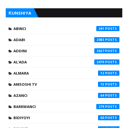
ƘUNSHIYA
ABINCI
241
ADABI
2083
ADDINI
2627
AL'ADA
2079
ALMARA
12
AMSOSHI TV
15
AZANCI
64
BARKWANCI
279
BIDIYOYI
60