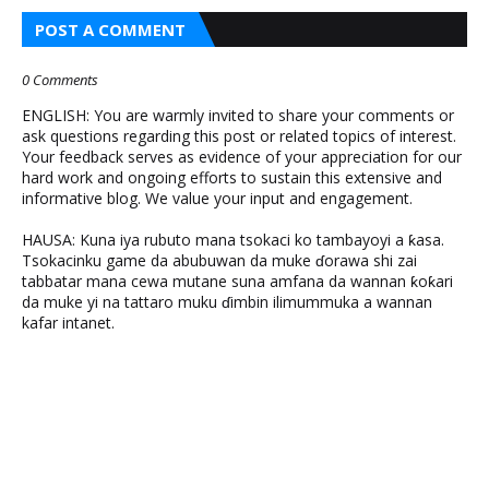
POST A COMMENT
0 Comments
ENGLISH: You are warmly invited to share your comments or
ask questions regarding this post or related topics of interest.
Your feedback serves as evidence of your appreciation for our
hard work and ongoing efforts to sustain this extensive and
informative blog. We value your input and engagement.
HAUSA: Kuna iya rubuto mana tsokaci ko tambayoyi a ƙasa.
Tsokacinku game da abubuwan da muke ɗorawa shi zai
tabbatar mana cewa mutane suna amfana da wannan ƙoƙari
da muke yi na tattaro muku ɗimbin ilimummuka a wannan
kafar intanet.