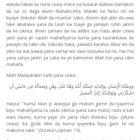
wanda hakan ke nuna cewa mace na bu
atar dukkan taimakon
ƙ
da zai zo daga wurin Mahaliccinta. Mataki na farko shi ne
kiyaye dokokin Allah da nisantar sabo, domin duk abin da uwa
take aikatawa yana da tasiri kai tsaye ga yanayin ruhin jaririn
da ke cikinta. Ilimin zamani da na addini sun ha
u akan cewa
ɗ
jariri yana jin sautin mahaifiyarsa kuma yana tasirantuwa da
yanayin da take ciki. Saboda haka, yawaita karatun Al
ur'ani da
ƙ
zikiri ba wai kawai yana samar wa uwa nutsuwa ba ne, har ma
yana sanya jaririn ya saba da jin kalmomin Allah tun yana cikin
mahaifa.
Allah Madaukakin Sarki yana cewa:
وَوَصَّيْنَا الْإِنسَانَ بِوَالِدَيْهِ حَمَلَتْهُ أُمُّهُ وَهْنًا عَلَىٰ وَهْنٍ وَفِصَالُهُ فِي عَامَيْنِ أَنِ
اشْكُرْ لِي وَلِوَالِدَيْكَ إِلَيَّ الْمَصِيرُ
Hausa: "Kuma Mun yi wasiyya ga mutum game da iyayensa
biyu; mahaifiyarsa ta
auki cikinsa (yana
ara mata) rauni a kan
ƙ
ɗ
wani raunin, kuma yaye shi yana cikin shekaru biyu. (Muna
cewa): Ka gode Mini da kuma iyayenka biyu; gare Ni ne
makoma take." (Suratul Luqman: 14).