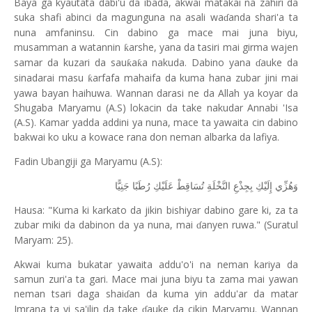
Baya ga kyautata dabi'u da ibada, akwai matakai na zahiri da
suka shafi abinci da magunguna na asali wa
anda shari'a ta
ɗ
nuna amfaninsu. Cin dabino ga mace mai juna biyu,
musamman a watannin
arshe, yana da tasiri mai girma wajen
ƙ
samar da kuzari da sau
a
a nakuda. Dabino yana
auke da
ƙ
ƙ
ɗ
sinadarai masu
arfafa mahaifa da kuma hana zubar jini mai
ƙ
yawa bayan haihuwa. Wannan darasi ne da Allah ya koyar da
Shugaba Maryamu (A.S) lokacin da take nakudar Annabi 'Isa
(A.S). Kamar yadda addini ya nuna, mace ta yawaita cin dabino
bakwai ko uku a kowace rana don neman albarka da lafiya.
Fadin Ubangiji ga Maryamu (A.S):
وَهُزِّي إِلَيْكِ بِجِذْعِ النَّخْلَةِ تُسَاقِطْ عَلَيْكِ رُطَبًا جَنِيًّا
Hausa: "Kuma ki karkato da jikin bishiyar dabino gare ki, za ta
zubar miki da dabinon da ya nuna, mai
anyen ruwa." (Suratul
ɗ
Maryam: 25).
Akwai kuma bukatar yawaita addu'o'i na neman kariya da
samun zuri'a ta gari. Mace mai juna biyu ta zama mai yawan
neman tsari daga shai
an da kuma yin addu'ar da matar
ɗ
Imrana ta yi sa'ilin da take
auke da cikin Maryamu. Wannan
ɗ