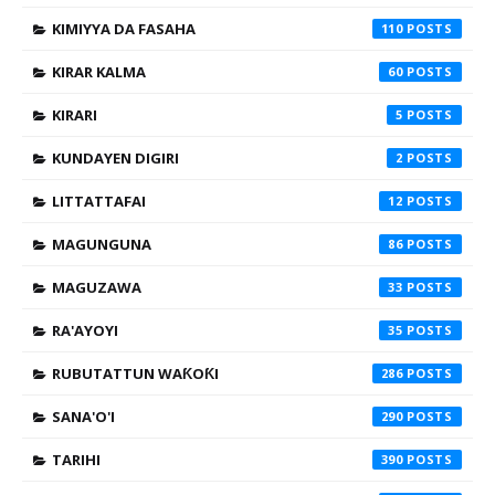
KIMIYYA DA FASAHA
110
KIRAR KALMA
60
KIRARI
5
KUNDAYEN DIGIRI
2
LITTATTAFAI
12
MAGUNGUNA
86
MAGUZAWA
33
RA'AYOYI
35
RUBUTATTUN WAƘOƘI
286
SANA'O'I
290
TARIHI
390