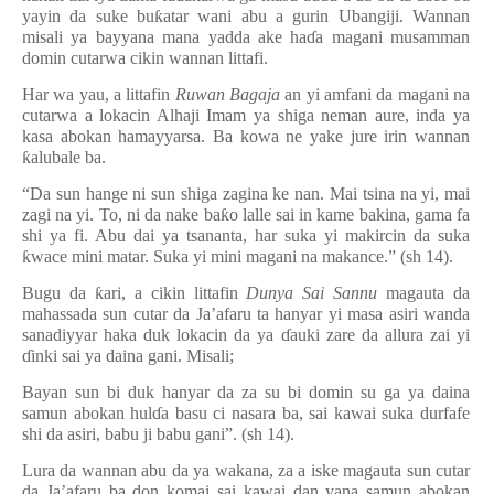
yayin da suke bu
ƙ
atar wani abu a gurin Ubangiji. Wannan
misali ya bayyana mana yadda ake ha
ɗ
a magani musamman
domin cutarwa cikin wannan littafi.
Har wa yau, a littafin
Ruwan Bagaja
an yi amfani da magani na
cutarwa a lokacin Alhaji Imam ya shiga neman aure, inda ya
kasa abokan hamayyarsa. Ba kowa ne yake jure irin wannan
ƙ
alubale ba.
“Da sun hange ni sun shiga zagina ke nan. Mai tsina na yi, mai
zagi na yi. To, ni da nake ba
ƙ
o lalle sai in kame bakina, gama fa
shi ya fi. Abu dai ya tsananta, har suka yi makircin da suka
ƙ
wace mini matar. Suka yi mini magani na makance.” (sh 14).
Bugu da
ƙ
ari, a cikin littafin
Dunya Sai Sannu
magauta da
mahassada sun cutar da Ja’afaru ta hanyar yi masa asiri wanda
sanadiyyar haka duk lokacin da ya
ɗ
auki zare da allura zai yi
ɗ
inki sai ya daina gani. Misali;
Bayan sun bi duk hanyar da za su bi domin su ga ya daina
samun abokan hul
ɗ
a basu ci nasara ba, sai kawai suka durfafe
shi da asiri, babu ji babu gani”. (sh 14).
Lura da wannan abu da ya wakana, za a iske magauta sun cutar
da Ja’afaru ba don komai sai kawai dan yana samun abokan