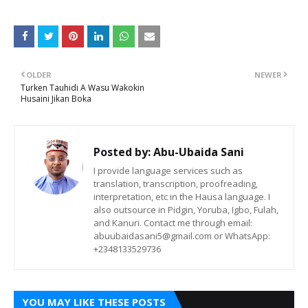
OLDER
NEWER
Turken Tauhidi A Wasu Wakokin
Husaini Jikan Boka
Posted by:
Abu-Ubaida Sani
I provide language services such as
translation, transcription, proofreading,
interpretation, etc in the Hausa language. I
also outsource in Pidgin, Yoruba, Igbo, Fulah,
and Kanuri. Contact me through email:
abuubaidasani5@gmail.com or WhatsApp:
+2348133529736
YOU MAY LIKE THESE POSTS