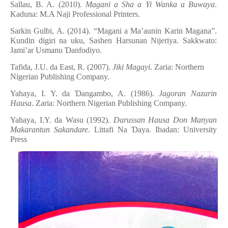
Sallau, B. A. (2010).
Magani a Sha a Yi Wanka a Buwaya
.
Kaduna: M.A Naji Professional Printers.
Sarkin Gulbi, A. (2014). “Magani a Ma’aunin Karin Magana”.
Kundin digiri na uku, Sashen Harsunan Nijeriya. Sakkwato:
Jami’ar Usmanu
Ɗ
anfodiyo.
Tafida, J.U. da East, R. (2007).
Jiki Magayi
. Zaria: Northern
Nigerian Publishing Company.
Yahaya, I.
Y.
da
Ɗ
angambo, A. (1
986
).
Jagoran Nazarin
Hausa
. Zaria: Northern Nigerian Publishing Company.
Yahaya, I.Y. da Wasu (1992).
Darussan Hausa Don Manyan
Makarantun Sakandare
. Littafi Na
Ɗ
aya. Ibadan
:
University
Press