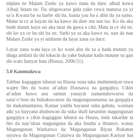
mijinta ne Malam Zur
ƙ
e ya kawo mata da dare, alhali kuwa
Alhaji Imam ne. Da shigowarsa gida yake cewa matarsa ya yi
sa’a
Ƙ
wara ba su harbe shi ba, kuma yau ba a abin da ya samo.
Matar ta ce ai kayan da ka kawo da dare ma sun isa. Ko da aka
bu
ɗ
e damin kaya sai aka tarar da gawa a ciki. Mata ta ce shi ne,
shi ko ya ce ba shi ba ne. Sarki ya sa aka kawo su, nan da nan
Malam Zur
ƙ
e ya yi amfanin da layar zana ya
ɓ
ace.
Layar zana wata laya ce ko wani abu da za a ha
ɗ
a mutum ya
dinga amfani da shi lokacin da yake bu
ƙ
atar kada mutane su gan
shi wato hanyar
ɓ
ata (Bunza, 2006:51).
5.0 Kammalawa
Tabbas
ƙ
agaggun labarai na Hausa suna taka muhimmiyar rawa
wajen fito da wasu al’adun Hausawa na gargajiya. Cikin
al’adun kuwa ana samun yanayin zamantakewarsu da
sana’o’insu da bukukuwansu da magungunanansu na gargajiya
da makamantansu. Kamar yadda bayanai suka gabata, wannan
aiki ya bayyana abubuwan da suka shafi tarsashin magungunan
gargajiya a cikin
ƙ
agaggun labarai na Hausa, inda takardar ta
fito da nau
’
ukan magunguna da aka fasalta a ilmance, watau
Magungunan Warkarwa da Magungunan Biyan Bu
ƙ
atun
rayuwa
da Magungunan Cutarwa da Magungunan Kariyar kai