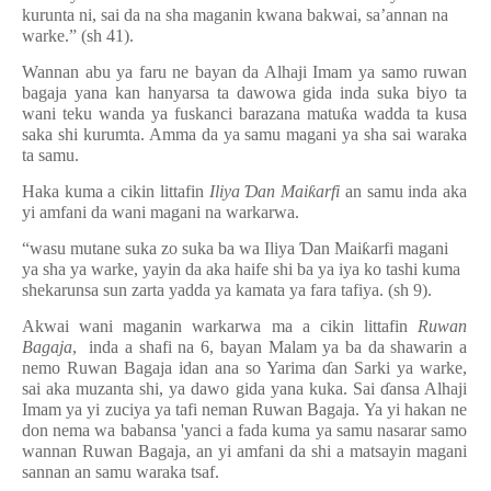
kurunta ni, sai da na sha maganin kwana bakwai, sa’annan na
warke.” (sh 41).
Wannan abu ya faru ne bayan da Alhaji Imam ya samo ruwan
bagaja yana kan hanyarsa ta dawowa gida inda suka biyo ta
wani teku wanda ya fuskanci barazana matu
ƙ
a wadda ta kusa
saka shi kurumta. Amma da ya samu magani ya sha sai waraka
ta samu.
Haka kuma a cikin littafin
Iliya
Ɗ
an Mai
ƙ
arfi
an samu inda aka
yi amfani da wani magani na warkarwa.
“wasu mutane suka zo suka ba wa Iliya
Ɗ
an Mai
ƙ
arfi magani
ya sha ya warke, yayin da aka haife shi ba ya iya ko tashi kuma
shekarunsa sun zarta yadda ya kamata ya fara tafiya. (sh 9).
Akwai wani maganin warkarwa ma a cikin littafin
Ruwan
Bagaja
,
inda a shafi na 6, bayan Malam ya ba da shawarin a
nemo Ruwan Bagaja idan ana so Yarima
ɗ
an Sarki ya warke,
sai aka muzanta shi, ya dawo gida yana kuka. Sai
ɗ
ansa Alhaji
Imam ya yi zuciya ya tafi neman Ruwan Bagaja. Ya yi hakan ne
don nema wa babansa 'yanci a fada kuma ya samu nasarar samo
wannan Ruwan Bagaja, an yi amfani da shi a matsayin magani
sannan an samu waraka tsaf.