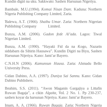
Kundin digiri na uku. Sakkwato: Sashen Harsunan Nigeriya.
Bambale, M.U.(1994).
Komai Nisan Dare
. Kaduna:
Northern
Nigeria Publishing Company Limited, Zaria.
Ɓ
alewa, A.T. (1966).
Shaihu Umar
. Zaria: Northern Nigerian
Publishing Company Limited.
Bunza, A.M. (2006).
Gadon fe
ɗ
e Al’ada
. Lagos: Tiwal
Nigerian Limited.
Bunza, A.M. (1990). “Haya
ƙ
i Fid da na
Ƙ
ogo, Nazarin
siddabarn da Sihirin Hausawa”. Kundin Digiri na Biyu, Sashen
Harsunan Nijeriya. Kano: Jami’ar Bayero.
C.N.H.N (2006).
Ƙ
amunsun Hausa.
Zaria: Ahmadu Bello
University Press.
Gidan Dabino, A.A. (1997).
Duniya Sai Sannu.
Kano: Gidan
Dabino Publishers.
Ibrahim, S.S. (2011). “Awon Maganin Gargajiya a Littafin
Ruwan Bagaja”, a cikin
Algaita,
Vol
. 2 No. 1. Pp 230-237,
sashen koyar da harsunan Nijeriya. Kano: Jami’ar Bayero.
Imam, A. A. (1966).
Ruwan Bagaja
. Zaria: Northern Nigeria