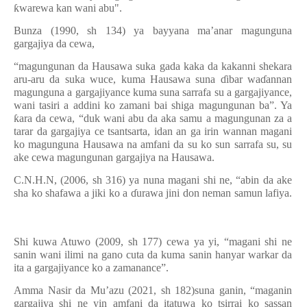
ƙ
warewa kan wani abu".
Bunza (1990, sh 134) ya bayyana ma’anar magunguna
gargajiya da cewa,
“magungunan da Hausawa suka gada kaka da kakanni shekara
aru-aru da suka wuce, kuma Hausawa suna
ɗ
ibar wa
ɗ
annan
magunguna a gargajiyance kuma suna sarrafa su a gargajiyance,
wani tasiri a addini ko zamani bai shiga magungunan ba”. Ya
ƙ
ara da cewa, “duk wani abu da aka samu a magungunan za a
tarar da gargajiya ce tsantsarta, idan an ga irin wannan magani
ko magunguna Hausawa na amfani da su ko sun sarrafa su, su
ake cewa magungunan gargajiya na Hausawa.
C.N.H.N, (2006, sh 316) ya nuna magani shi ne, “abin da ake
sha ko shafawa a jiki ko a
ɗ
urawa jini don neman samun lafiya.
Shi kuwa Atuwo (2009, sh 177) cewa ya yi, “magani shi ne
sanin wani ilimi na gano cuta da kuma sanin hanyar warkar da
ita a gargajiyance ko a zamanance”.
Amma Nasir da Mu’azu (2021, sh 182)suna ganin, “maganin
gargajiya shi ne yin amfani da itatuwa ko tsirrai ko sassan