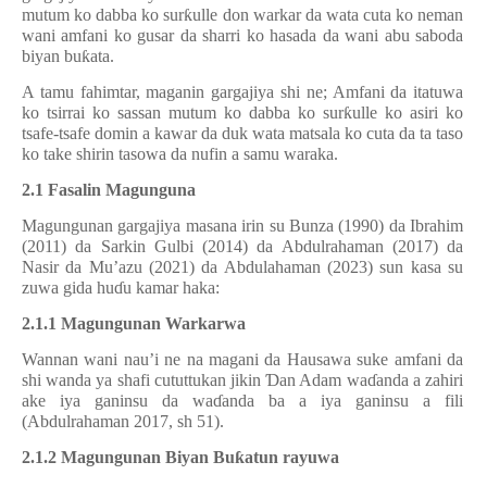
mutum ko dabba ko sur
ƙ
ulle don warkar da wata cuta ko neman
wani amfani ko gusar da sharri ko hasada da wani abu saboda
biyan bu
ƙ
ata.
A tamu fahimtar, maganin gargajiya shi ne; Amfani da itatuwa
ko tsirrai ko sassan mutum ko dabba ko sur
ƙ
ulle ko asiri ko
tsafe-tsafe domin a kawar da duk wata matsala ko cuta da ta taso
ko take shirin tasowa da nufin a samu waraka.
2.1 Fasalin Magunguna
Magungunan gargajiya masana irin su Bunza (1990) da Ibrahim
(2011) da Sarkin Gulbi (2014) da Abdulrahaman (2017) da
Nasir da Mu’azu (2021) da Abdulahaman (2023) sun kasa su
zuwa gida hu
ɗ
u kamar haka:
2.1.1 Magungunan Warkarwa
Wannan wani nau’i ne na magani da Hausawa suke amfani da
shi wanda ya shafi cututtukan jikin
Ɗ
an Adam wa
ɗ
anda a zahiri
ake iya ganinsu da wa
ɗ
anda ba a iya ganinsu a fili
(Abdulrahaman 2017, sh 51).
2.1.2 Magungunan Biyan Bu
ƙ
atun rayuwa