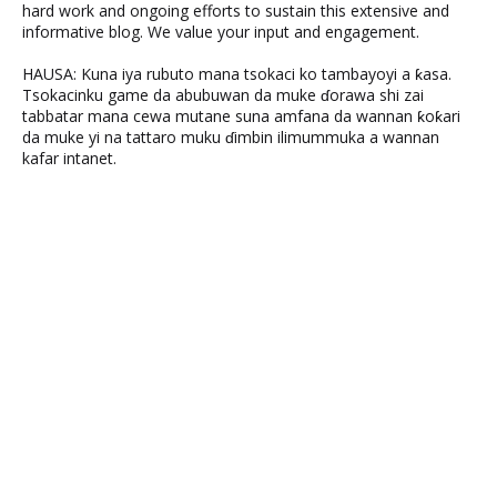
hard work and ongoing efforts to sustain this extensive and
informative blog. We value your input and engagement.
HAUSA: Kuna iya rubuto mana tsokaci ko tambayoyi a ƙasa.
Tsokacinku game da abubuwan da muke ɗorawa shi zai
tabbatar mana cewa mutane suna amfana da wannan ƙoƙari
da muke yi na tattaro muku ɗimbin ilimummuka a wannan
kafar intanet.