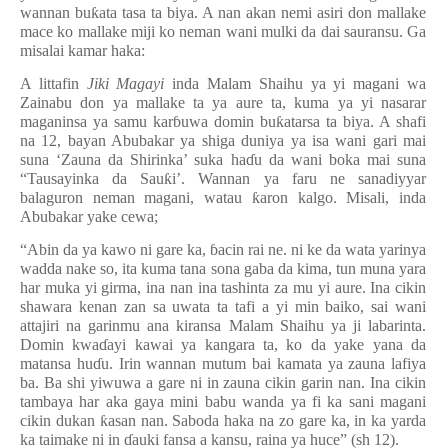
wannan bu
ƙ
ata tasa ta biya. A nan akan nemi asiri don mallake
mace ko mallake miji ko neman wani mulki da dai sauransu. Ga
misalai kamar haka:
A littafin
Jiki Magayi
inda Malam Shaihu ya yi magani wa
Zainabu don ya mallake ta ya aure ta, kuma ya yi nasarar
maganinsa ya samu kar
ɓ
uwa domin bu
ƙ
atarsa ta biya. A shafi
na 12, bayan Abubakar ya shiga duniya ya isa wani gari mai
suna
‘
Zauna da Shirinka
’
suka ha
ɗ
u da wani boka mai suna
“
Tausayinka da Sau
ƙ
i
’
. Wannan ya faru ne sanadiyyar
balaguron neman magani, watau
ƙ
aron kalgo. Misali, inda
Abubakar yake cewa;
“
Abin da ya kawo ni gare ka,
ɓ
acin rai ne. ni ke da wata yarinya
wadda nake so, ita kuma tana sona gaba da kima, tun muna yara
har muka yi girma, ina nan ina tashinta za mu yi aure. Ina cikin
shawara kenan zan sa uwata ta tafi a yi min baiko, sai wani
attajiri na garinmu ana kiransa Malam Shaihu ya ji labarinta.
Domin kwa
ɗ
ayi kawai ya kangara ta, ko da yake yana da
matansa hu
ɗ
u. Irin wannan mutum bai kamata ya zauna lafiya
ba. Ba shi yiwuwa a gare ni in zauna cikin garin nan. Ina cikin
tambaya har aka gaya mini babu wanda ya fi ka sani magani
cikin dukan
ƙ
asan nan. Saboda haka na zo gare ka, in ka yarda
ka taimake ni in
ɗ
auki fansa a kansu, raina ya huce
” (sh 12)
.