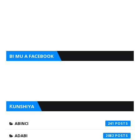
BI MU A FACEBOOK
ƘUNSHIYA
ABINCI
241
ADABI
2082