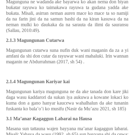
Magunguna ne wa
ɗ
anda ake bayarwa ko akan nema don biyan
bu
ƙ
atar rayuwa ko taimakawa rayuwa ta gudana yadda ake
bu
ƙ
ata. Misali, asirran neman auren mace ko mace ta so namiji
da na farin jini da na samun bashi da na kiran kasuwa da na
neman mulki ko
ɗ
aukaka da na sarauta da ilimi da sauransu
(Sallau, 2010:49).
2.1.3
Magungunan Cutarwa
Magungunan cutarwa suna nufin duk wani maganin da za a yi
amfani da shi don cutar da rayuwar wani mahalu
ƙ
i. Irin wannan
maganin ne Abdurrahman (2017, sh 54)
.
2.1.4 Magungunan Kariyar kai
Magungunan kariya magunguna ne da ake tanada don kare jiki
daga wasu
ƙ
addarori da sukan iya aukuwa a kowane lokaci ko
kuma don a gano hanyar kaucewa wahalhalun da ake tunanin
fuskanta ko bala’o’i ko musifu (Nasir da Mu’azu 2021, sh 185)
3.1 Ma
’
anar
Ƙ
agaggun Labarai na Hausa
Masana sun tattauna wajen bayyana ma
’anar
ƙ
agaggun labarai.
Misali: Yahaya da wasu (1992, sh 65) sun bayyana shi da cewa;