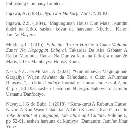
Publishing Company Limited.
Ingawa, A. (1984).
Iliya
Ɗ
an Mai
ƙ
arfi
. Zaria: N.N.P.C
Ingawa, Z.S. (1984). “Magungunan Hausa Don Mata”, kundin
digiri na farko, sashen koyar da harsunan Nijeriya. Kano:
Jami’ar Bayero.
Mukhtar, I. (2016).
Fahimtar Tsarin Harshe a Cikin Matanin
Zance Na
Ƙ
agaggun Labarai.
Takardar Da Aka Gabatar A
Ranar Marubuta Hausa Na Duniya karo na farko, a ranar 26
Maris, 2016. Mambayya House, Kano.
Nasir, N.U. da Mu’azu, A. (2021). “Gudunmawar Magungunan
Gargajiya Wajen Aiwatar da Ta’addanci a Cikin Al’ummar
Hausawa”, a cikin
Ɗ
un
ɗ
aye
Journal of Hausa studies
vol
2, no
4, pp 180-193, sashen harsunan Nijeriya. Sakkwato:
Jami’ar
Usmanu
Ɗ
anfodiyo.
Nayaya, I.G da Baba, I. (2018). “Kura-kurai A Rubutun Hausa:
Nazari A Kan Wasu Littattafan Adabin Kasuwar Kano”, a cikin
Yobe Journal of Language, Literature and Culture
.
Vol
ume 6,
pp 52-61, sashen harsuna da kimiyya. Damaturu: Jami’ar Jihar
Yobe.