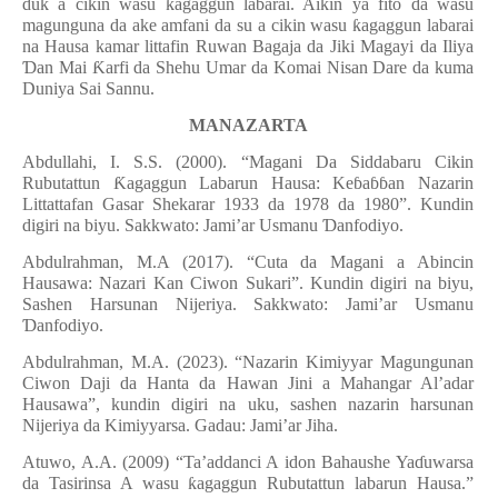
duk a cikin wasu
ƙ
agaggun labarai. Aikin ya fito da wasu
magunguna da ake amfani da su a cikin wasu
ƙ
agaggun labarai
na Hausa kamar littafin Ruwan Bagaja da Jiki Magayi da Iliya
Ɗ
an Mai
Ƙ
arfi da Shehu Umar da Komai Nisan Dare da kuma
Duniya Sai Sannu.
MANAZARTA
Abdullahi, I. S.S. (2000). “Magani Da Siddabaru Cikin
Rubutattun
Ƙ
agaggun Labarun Hausa: Ke
ɓ
a
ɓɓ
an Nazarin
Littattafan Gasar Shekarar 1933 da 1978 da 1980”. Kundin
digiri na biyu. Sakkwato: Jami’ar Usmanu
Ɗ
anfodiyo.
Abdulrahman, M.A (2017). “Cuta da Magani a Abincin
Hausawa: Nazari Kan Ciwon Sukari”. Kundin digiri na biyu,
Sashen Harsunan Nijeriya. Sakkwato: Jami’ar Usmanu
Ɗ
anfodiyo.
Abdulrahman, M.A. (2023). “Nazarin Kimiyyar Magungunan
Ciwon Daji da Hanta da Hawan Jini a Mahangar Al’adar
Hausawa”, kundin digiri na uku, sashen nazarin harsunan
Nijeriya da Kimiyyarsa. Gadau: Jami’ar Jiha.
Atuwo, A.A. (2009) “Ta’addanci A idon Bahaushe Ya
ɗ
uwarsa
da Tasirinsa A wasu
ƙ
agaggun Rubutattun labarun Hausa.”