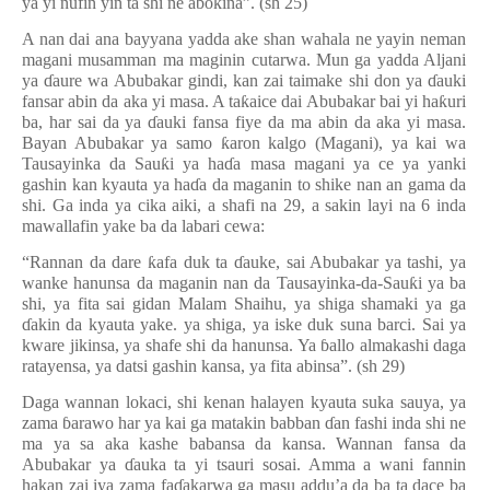
ya yi nufin yin ta shi ne abokina
”
. (sh 25)
A nan dai ana bayyana yadda ake shan wahala ne yayin neman
magani musamman ma maginin cutarwa. Mun ga yadda Aljani
ya
ɗ
aure wa Abubakar gindi, kan zai taimake shi don ya
ɗ
auki
fansar abin da aka yi masa. A ta
ƙ
aice dai Abubakar bai yi ha
ƙ
uri
ba, har sai da ya
ɗ
auki fansa fiye da ma abin da aka yi masa.
Bayan Abubakar ya samo
ƙ
aron kalgo (Magani), ya kai wa
Tausayinka da Sau
ƙ
i ya ha
ɗ
a masa magani ya ce ya yanki
gashin kan kyauta ya ha
ɗ
a da maganin to shike nan an gama da
shi. Ga inda ya cika aiki, a shafi na 29, a sakin layi na 6 inda
mawallafin yake ba da labari cewa:
“
Rannan da dare
ƙ
afa duk ta
ɗ
auke, sai Abubakar ya tashi, ya
wanke hanunsa da maganin nan da Tausayinka-da-Sau
ƙ
i ya ba
shi, ya fita sai gidan Malam Shaihu, ya shiga shamaki ya ga
ɗ
akin da kyauta yake. ya shiga, ya iske duk suna barci. Sai ya
kware jikinsa, ya shafe shi da hanunsa. Ya
ɓ
allo almakashi daga
ratayensa, ya datsi gashin kansa, ya fita abinsa
”. (sh 29)
Daga wannan lokaci, shi kenan halayen kyauta suka sauya, ya
zama
ɓ
arawo har ya kai ga matakin babban
ɗ
an fashi inda shi ne
ma ya sa aka kashe babansa da kansa. Wannan fansa da
Abubakar ya
ɗ
auka ta yi tsauri sosai. Amma a wani fannin
hakan zai iya zama fa
ɗ
akarwa ga masu addu
’
a da ba ta dace ba