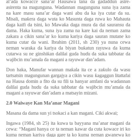
al’ada kowacce sana’ar Hausawa tana da gadaddun asire-
asirenta na magunguna. Wa
ɗ
annan magunguna suna iya zama
na kare masu sana’ar daga wani abu da ka iya cutar da su.
Misali, ma
ƙ
era daga wuta ko Masunta daga ruwa ko Mahauta
daga kaifi da tsini, ko Mawa
ƙ
a daga mura da dai sauransu da
dama. Haka kuma, suna iya zama na kare kai da neman zama
zakara a cikin sana’ar ko kuma kariya daga sauran mutane ko
kuma cutar da wani. Ibrahim (2011, sh 230) ya nuna cewa
neman waraka da kariya da biyan bu
ƙ
atun rayuwa da kuma
cutarwa su ne ginshi
ƙ
an dalilai guda hu
ɗ
u da suka tabbatar da
wajibcin mu’amala da magani a rayuwar
ɗ
an’adam.
Don haka, Manufar wannan ma
ƙ
ala ita ce a za
ƙ
ulo da wasu
tartsatsin magungunan gargajya a cikin wasu
ƙ
agaggun litattafai
na Hausa domin a fito da su fili ta hanyar amfani da wa
ɗ
annan
dalilai guda hu
ɗ
u da suka tabbatar da wajibcin mu’amala da
magani a rayuwar
ɗ
an’adam a matsayin mizani.
2
.
0 Waiwaye Kan Ma
’
anar
Magani
Masana da dama sun yi tsokaci a kan magani. Ciki akwai;
Ingawa (1984, sh 25) ita kuwa ta bayyana ma
’
anar magani da
cewa
: “
Magani hanya ce ta neman kawar da cuta kowace iri ko
kuma neman kariya daga gare ta ko kuma neman gwanewa ko