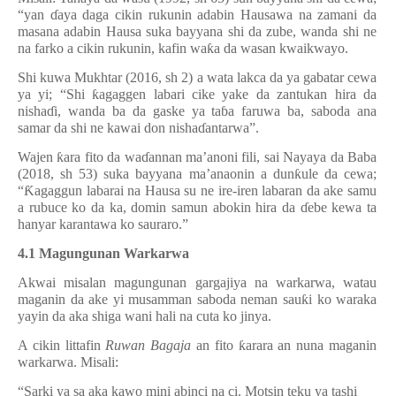
“yan
ɗ
aya daga cikin rukunin adabin Hausawa na zamani da
masana adabin Hausa suka bayyana shi da
zube, wanda shi ne
na farko a cikin rukunin, kafin wa
ƙ
a da wasan kwaikwayo.
Shi kuwa Mukhtar (2016, sh 2) a wata lakca da ya gabatar cewa
ya yi;
“Shi
ƙ
agaggen labari cike yake da zantukan hira da
nisha
ɗ
i, wanda ba da ga
ske ya ta
ɓ
a faruwa ba, saboda ana
samar da shi ne kawai don nisha
ɗ
antarwa
”.
Wajen
ƙ
ara fito da wa
ɗ
annan ma
’
anoni fili, sai Nayaya da Baba
(2018, sh 53) suka bayyana ma
’
anaonin a dun
ƙ
ule da cewa;
“
Ƙ
agaggun labarai na Hausa su ne ire-iren labaran da ake samu
a rubuce ko da ka, domin samun abokin hira da
ɗ
ebe kewa ta
hanyar karant
awa ko sauraro.”
4.1 Magungunan Warkarwa
Akwai misalan magungunan gargajiya na warkarwa, watau
maganin da ake yi musamman saboda neman sau
ƙ
i ko waraka
yayin da aka shiga wani hali na cuta ko jinya.
A cikin littafin
Ruwan Bagaja
an fito
ƙ
arara an nuna maganin
warkarwa. Misali:
“Sarki ya sa aka kawo mini abinci na ci. Motsin teku ya tashi