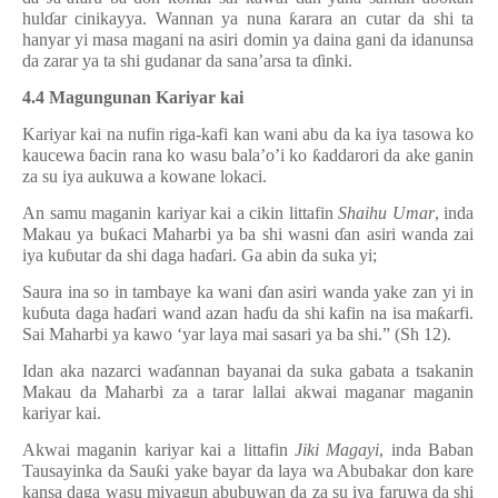
hul
ɗ
ar cinikayya. Wannan ya nuna
ƙ
arara an cutar da shi ta
hanyar yi masa magani na asiri domin ya daina gani da idanunsa
da zarar ya ta shi gudanar da sana’arsa ta
ɗ
inki.
4.4 Magungunan Kariyar kai
Kariyar kai na nufin riga-kafi kan wani abu da ka iya tasowa ko
kaucewa
ɓ
acin rana ko wasu bala’o’i ko
ƙ
addarori da ake ganin
za su iya aukuwa a kowane lokaci.
An samu maganin kariyar kai a cikin littafin
Shaihu Umar
, inda
Makau ya bu
ƙ
aci Maharbi ya ba shi wasni
ɗ
an asiri wanda zai
iya ku
ɓ
utar da shi daga ha
ɗ
ari. Ga abin da suka yi;
Saura ina so in tambaye ka wani
ɗ
an asiri wanda yake zan yi in
ku
ɓ
uta daga ha
ɗ
ari wand azan ha
ɗ
u da shi kafin na isa ma
ƙ
arfi.
Sai Maharbi ya kawo ‘yar laya mai sasari ya ba shi.” (Sh 12).
Idan aka nazarci wa
ɗ
annan bayanai da suka gabata a tsakanin
Makau da Maharbi za a tarar lallai akwai maganar maganin
kariyar kai.
Akwai maganin kariyar kai a littafin
Jiki Magayi
, inda Baban
Tausayinka da Sau
ƙ
i yake bayar da laya wa Abubakar don kare
kansa daga wasu miyagun abubuwan da za su iya faruwa da shi