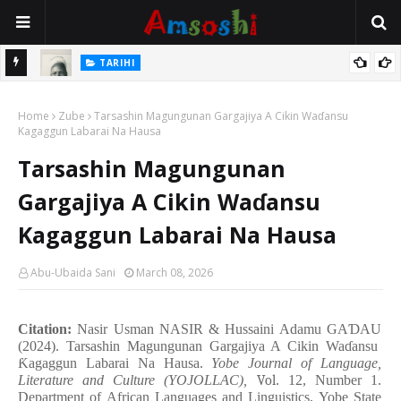
TARIHI
e Lawal
Danmadamin Sakkwato, Alhaji, Barista Hwanarabul Usman
Home
Usman Kure Bungudu
Zube
Tarsashin Magungunan Gargajiya A Cikin Waɗansu
Kagaggun Labarai Na Hausa
Tarsashin Magungunan
Gargajiya A Cikin Waɗansu
Kagaggun Labarai Na Hausa
Abu-Ubaida Sani
March 08, 2026
Citation:
Nasir Usman NASIR
&
Hussaini Adamu GA
Ɗ
AU
(2024).
Tarsashin Magungunan Gargajiya A Cikin Wa
ɗ
ansu
Ƙ
agaggun Labarai Na Hausa
.
Yobe Journal of Language,
Literature and Culture (YOJOLLAC),
Vol
. 12, Number 1.
Department of African Languages and Linguistics, Yobe State