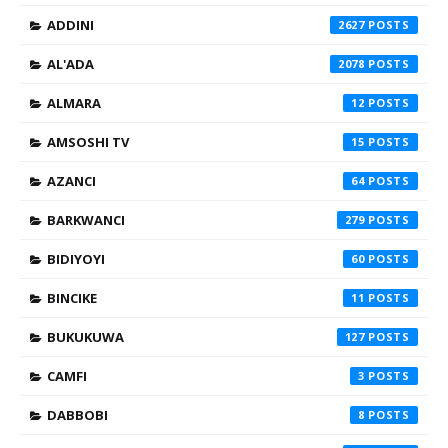
ADDINI
2627
AL'ADA
2078
ALMARA
12
AMSOSHI TV
15
AZANCI
64
BARKWANCI
279
BIDIYOYI
60
BINCIKE
11
BUKUKUWA
127
CAMFI
3
DABBOBI
8