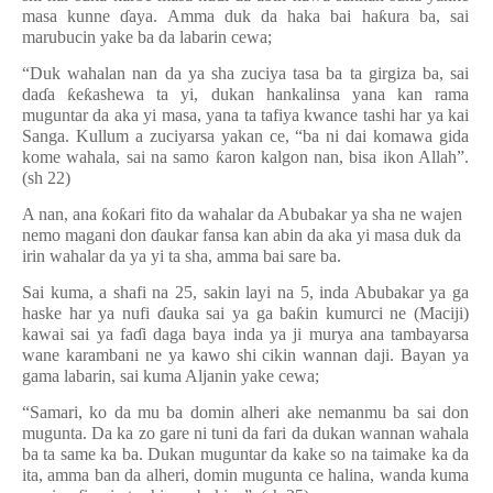
masa kunne
ɗ
aya. Amma duk da haka bai ha
ƙ
ura ba, sai
marubucin yake ba da labarin cewa;
“
Duk wahalan nan da ya sha zuciya tasa ba ta girgiza ba, sai
da
ɗ
a
ƙ
e
ƙ
ashewa ta yi, dukan hankalinsa yana kan rama
muguntar da aka yi masa, yana ta tafiya kwance tashi har ya kai
Sanga. Kullum a zuciyarsa yakan ce,
“
ba ni dai komawa gida
kome wahala, sai na samo
ƙ
aron kalgon nan, bisa ikon Allah
”
.
(sh 22)
A nan, ana
ƙ
o
ƙ
ari fito da wahalar da Abubakar ya sha ne wajen
nemo magani don
ɗ
aukar fansa kan abin da aka yi masa duk da
irin wahalar da ya yi ta sha, amma bai sare ba.
Sai kuma, a shafi na 25, sakin layi na 5, inda Abubakar ya ga
haske har ya nufi
ɗ
auka sai ya ga ba
ƙ
in kumurci ne (Maciji)
kawai sai ya fa
ɗ
i daga baya inda ya ji murya ana tambayarsa
wane karambani ne ya kawo shi cikin wannan daji. Bayan ya
gama labarin, sai kuma Aljanin yake cewa;
“
Samari, ko da mu ba domin alheri ake nemanmu ba sai don
mugunta. Da ka zo gare ni tuni da fari da dukan wannan wahala
ba ta same ka ba. Dukan muguntar da kake so na taimake ka da
ita, amma ban da alheri, domin mugunta ce halina, wanda kuma