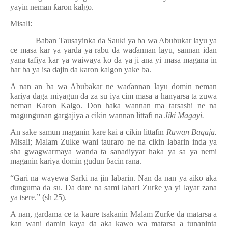
yayin neman
ƙ
aron kalgo.
Misali:
Baban Tausayinka da Sau
ƙ
i ya ba wa Abubukar layu ya
ce masa kar ya yarda ya rabu da wa
ɗ
annan layu, sannan idan
yana tafiya kar ya waiwaya ko da ya ji ana yi masa magana in
har ba ya isa dajin da
ƙ
aron kalgon yake ba.
A nan an ba wa Abubakar ne wa
ɗ
annan layu domin neman
kariya daga miyagun da za su iya cim masa a hanyarsa ta zuwa
neman
Ƙ
aron Kalgo. Don haka wannan ma tarsashi ne na
magungunan gargajiya a cikin wannan littafi na
Jiki Magayi.
An sake samun maganin kare kai a cikin littafin
Ruwan Bagaja.
Misali; Malam Zul
ƙ
e wani tauraro ne na cikin labarin inda ya
sha gwagwarmaya wanda ta sanadiyyar haka ya sa ya nemi
maganin kariya domin gudun
ɓ
acin rana.
“Gari na wayewa Sarki na jin labarin. Nan da nan ya aiko aka
ɗ
unguma da su. Da dare na sami labari Zur
ƙ
e ya yi layar zana
ya tsere.” (sh 25).
A nan, gardama ce ta kaure tsakanin Malam Zur
ƙ
e da matarsa a
kan wani damin kaya da aka kawo wa matarsa a tunaninta