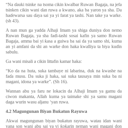
“Na
ɗ
auki tsinke na tsoma cikin kwalbar Ruwan Bagaja, na jefa
tsinken cikin wani
ɗ
an ruwa a kwano, aka ba yaron ya sha. Da
ha
ɗ
ewarsa sau
ɗ
aya sai ya yi farat ya tashi. Nan take ya warke.
(sh 43).
A nan mun ga yadda Alhaji Imam ya shiga duniya don nemo
Ruwan Bagaja, ya sha fa
ɗ
i-tashi sosai kafin ya samo Ruwan
Bagaja, amma bai yi
ƙ
asa a guiwa ba sai da ya samo shi, kuma
an yi amfani da shi an warke don haka kwalliya ta biya ku
ɗ
in
sabulu.
Ga wani misali a cikin littafin kamar haka:
“Ko da na huta, suka tambaye ni labarina, duk na kwashe na
fa
ɗ
a musu. Da suka ji haka, sai suka tausaya min suka ba ni
magani, idona ya warke”. (Sh 16).
Wannan abu ya faru ne lokacin da Alhaji Imam ya gamu da
ciwon makanta, Allah kuma ya taimake shi ya samu magani
daga wurin wasu aljanu ‘yan ruwa.
4.2 Magungunan Biyan Bu
ƙ
atun Rayuwa
Akwai magungunan biyan bu
ƙ
atun rayuwa, watau idan wani
yana son wani abu sai ya yi
ƙ
o
ƙ
arin neman wani magani don