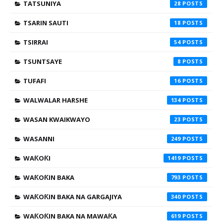
TATSUNIYA
28
TSARIN SAUTI
18
TSIRRAI
54
TSUNTSAYE
8
TUFAFI
16
WALWALAR HARSHE
134
WASAN KWAIKWAYO
23
WASANNI
249
WAƘOƘI
1419
WAƘOƘIN BAKA
793
WAƘOƘIN BAKA NA GARGAJIYA
340
WAƘOƘIN BAKA NA MAWAƘA
619