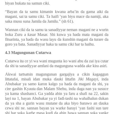
biyan bu
ƙ
ata na samun ciki.
“Bayan da ta samu kimanin kwana arba’in da gama aiki da
magani, sai ta samu ciki. Ta haifi ‘yan biyu mace da namiji, aka
saka musu suna Jamila da Jamilu.” (sh 61).
Wannan ciki da ta samu ta sanadiyyar neman magani ne a wurin
boka Zuru a
ƙ
asar Masar. Shi kuwa ya ha
ɗ
a mata magani da
fitsarinta, ya ha
ɗ
a da wasu layu da
ƙ
unshin magani da turare da
goro ya bata. Sanadiyyar haka ta samu ciki har ta haihu.
4.3 Magungunan Cutarwa
Cutarwa ita ce yi wa wani mugunta ko wani abu da zai iya cutar
da shi ta sanadiyyar amfani da magunguna wadda ake kira asiri.
Akwai tartsatsin magungunan gargajiya a cikin
ƙ
agaggun
littatafai, misali idan muka
ɗ
auki littafin
Jiki Magayi
, inda
Abubakar ya samo
ƙ
aron kalgo ya ha
ɗ
a da magani da shi, ya
cire gashin Kyauta
ɗ
an Malam Shehu, inda daga nan ya susuce
ya kama shashanci. Ga yadda abin ya faru a shafi na 22, sakin
layi na 1, bayan Abubakar ya yi fa
ɗ
i-tashi na wahalhalun dukan
da ya sha a gurin wasu mutane da aka biyo
ɓ
arawo an
ɗ
auka
cewa shi ne. sannan bayan ya warke
ɓ
arayi
‘
yan fashi sun tare
shi har suka kar
ɓ
e masa ku
ɗ
i da abin hawa sannan suka yanke