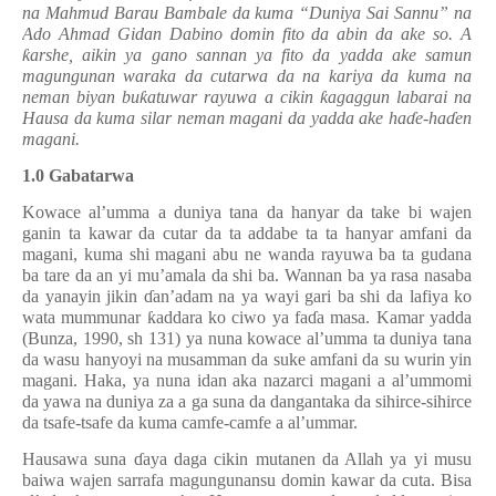
na Mahmud Barau Bambale da kuma “Duniya Sai Sannu” na
Ado Ahmad Gidan Dabino domin fito da abin da ake so. A
ƙ
arshe, aikin ya gano sannan ya fito da yadda ake samun
magungunan waraka da cutarwa da na kariya da kuma na
neman biyan bu
ƙ
atuwar rayuwa a cikin
ƙ
agaggun labarai na
Hausa da kuma silar neman magani da yadda ake ha
ɗ
e-ha
ɗ
en
magani.
1.
0
G
abatarwa
Kowace al’umma a duniya tana da hanyar da take bi wajen
ganin ta kawar da cutar da ta addabe ta ta hanyar amfani da
magani, kuma shi magani abu ne wanda rayuwa ba ta gudana
ba tare da an yi mu’amala da shi ba. Wannan ba ya rasa nasaba
da yanayin jikin
ɗ
an’adam na ya wayi gari ba shi da lafiya ko
wata mummunar
ƙ
addara ko ciwo ya fa
ɗ
a masa. Kamar yadda
(Bunza, 1990, sh 131) ya nuna kowace al
’
umma ta duniya tana
da wasu hanyoyi na musamman da suke amfani da su wurin yin
magani. Haka, ya nuna idan aka nazarci magani a al
’
ummomi
da yawa na duniya za a ga suna da dangantaka da sihirce-sihirce
da tsafe-tsafe da kuma camfe-camfe a al
’
ummar.
Hausawa suna
ɗ
aya daga cikin mutanen da Allah ya yi musu
baiwa wajen sarrafa magungunansu domin kawar da cuta. Bisa