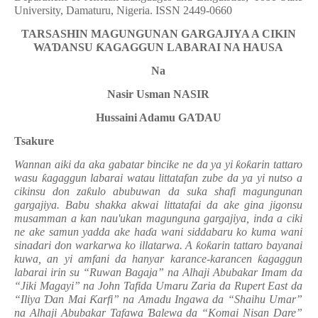
University, Damaturu, Nigeria. ISSN 2449-0660
TARSASHIN MAGUNGUNAN GARGAJIYA A CIKIN
WA
Ɗ
ANSU
Ƙ
AGAGGUN LABARAI NA HAUSA
Na
Nasir Usman NASIR
Hussaini Adamu GA
Ɗ
AU
Tsakure
Wannan aiki da aka gabatar bincike ne da ya yi
ƙ
o
ƙ
arin tattaro
wasu
ƙ
agaggun labarai watau littatafan zube da ya yi nutso a
cikinsu don za
ƙ
ulo abubuwan da suka shafi magungunan
gargajiya. Babu shakka akwai littatafai da ake gina jigonsu
musamman a kan nau'ukan magunguna gargajiya, inda a ciki
ne ake samun yadda ake ha
ɗ
a wani siddabaru ko kuma wani
sinadari don warkarwa ko illatarwa. A
ƙ
o
ƙ
arin tattaro bayanai
kuwa, an yi amfani da hanyar karance-karancen
ƙ
agaggun
labarai irin su
“Ruwan Bagaja” na Alhaji Abubakar Imam da
“Jiki Magayi” na John Tafida Umaru Zaria da Rupert East da
“Iliya
Ɗ
an Mai
Ƙ
arfi” na Amadu Ingawa da “Shaihu Umar”
na Alhaji Abubakar Tafawa
Ɓ
alewa da “Komai Nisan Dare”