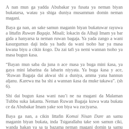
A nan mun ga yadda Abubakar ya fusata ya neman biyan
bu
ƙ
atarsa, watau ya shiga duniya musamman domin neman
magani.
Baya ga nan, an sake samun maganin biyan bu
ƙ
atuwar rayuwa
a littafin
Ruwan Bagaja
. Misali; lokacin da Alhaji Imam ya bar
gida a hanyarsa ta neman ruwan bagaja. Ya yada zango a wani
ƙ
asurgumun daji inda ya ha
ɗ
u da wani tsoho har ya masa
kwana biyu a cikin
ƙ
ogo. Da zai tafi ya nemi wannan tsoho ya
masa bugun
ƙ
asa.
“Bayan mun saba da juna n ace masa ya buga mini
ƙ
asa, ya
gaya mini labarina da labarin niyyata. Ya buga
ƙ
asa y ace,
‘Ruwan Bagaja dai akwai shi a duniya, amma yana hannun
aljanu.
Ƙ
arewa ma ba shi a wannan
ƙ
asa da muke takawa”. (sh
6).
Shi dai bugun
ƙ
asa wani nau’i ne na magani da Malaman
Tsibbu suka la
ƙ
anta. Neman Ruwan Bagaja kuwa wata bu
ƙ
ata
ce da Abubakar Imam yake son biya wa zuciyarsa.
Baya ga nan, a cikin littafin
Komai Nisan Dare
an samu
maganin biyan bu
ƙ
ata, inda Tsigarallahu take son samun ciki,
wanda hakan ya sa ta bazama neman magani domin ta samu