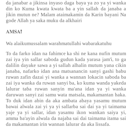
da janabar a jikinsa inyaso daga baya ya zo ya yi wanka
din ko Kuma kwata kwata ba a yin sallah da janaba a
jikin mutun ne? Malam ataimakamin da Karin bayani Na
gode Allah ya saka muku da alkhairi
❗
𝐀𝐌𝐒𝐀
Wa alaikumussalam warahmatullahi wabarakatuhu
To da farko idan na fahimce ka shi ne kana nufin mutum
zai iya yin sallar saboda gudun kada yarasa jam'i, to ga
dalilin dayake sawa a yi sallah alhalin mutum yana cikin
janaba, nafarko idan ana matsanancin sanyi gashi babu
ruwan zafin dazai yi wanka a wannan lokacin saboda ba
zai iya wanka da ruwan sanyi ba, ko kuma wanda yakeda
lalurar ta
ɓ
a ruwan sanyin ma'ana idan ya yi wanka
daruwan sanyi zai samu wata matsala, makamantan haka.
To duk idan abin da aka ambata abaya yasamu mutum
bawai alwala zai yi ya yi sallarba sai dai ya yi taimama
yaje ya yi sallar, idan yasamu ikon wankan saiya yi,
amma ba'ayin alwala da najaba sai dai taimama itama sai
da makamantan irin wannan lalurar da aka lissafa.