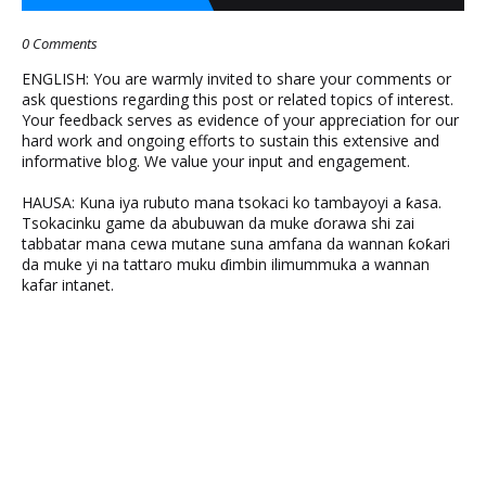
0 Comments
ENGLISH: You are warmly invited to share your comments or
ask questions regarding this post or related topics of interest.
Your feedback serves as evidence of your appreciation for our
hard work and ongoing efforts to sustain this extensive and
informative blog. We value your input and engagement.
HAUSA: Kuna iya rubuto mana tsokaci ko tambayoyi a ƙasa.
Tsokacinku game da abubuwan da muke ɗorawa shi zai
tabbatar mana cewa mutane suna amfana da wannan ƙoƙari
da muke yi na tattaro muku ɗimbin ilimummuka a wannan
kafar intanet.