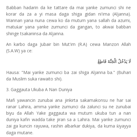
Babban hadarin da ke tattare da mai yanke zumunci shi ne
korar da za a yi masa daga shiga gidan ni'ima (Aljanna).
Wannan yana nuna cewa ko da mutum yana sallah da azumi,
matu
ar yana yanke zumunci da gangan, to akwai babban
ƙ
shinge tsakaninsa da Aljanna.
An karbo daga Jubair bin Mut'im (R.A) cewa Manzon Allah
(S.A.W) ya ce:
لَا يَدْخُلُ الْجَنَّةَ قَاطِعٌ
Hausa: "Mai yanke zumunci ba zai shiga Aljanna ba." (Buhari
da Muslim suka rawaito shi).
3. Gaggauta Ukuba A Nan Duniya
Mafi yawancin zunubai ana jinkirta sakamakonsu ne har sai
ranar Lahira, amma yanke zumunci da zalunci su ne zunubai
biyu da Allah Yake gaggauta wa mutum ukuba tun a nan
duniya kafin wadda take jiran sa a Lahira. Mai yanke zumunci
zai ga kuncin rayuwa, rashin albarkar dukiya, da kuma
iyayya
ƙ
daga mutane.