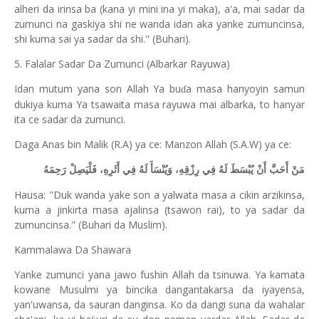
alheri da irinsa ba (kana yi mini ina yi maka), a'a, mai sadar da
zumunci na gaskiya shi ne wanda idan aka yanke zumuncinsa,
shi kuma sai ya sadar da shi." (Buhari).
5. Falalar Sadar Da Zumunci (Albarkar Rayuwa)
Idan mutum yana son Allah Ya bu
a masa hanyoyin samun
ɗ
dukiya kuma Ya tsawaita masa rayuwa mai albarka, to hanyar
ita ce sadar da zumunci.
Daga Anas bin Malik (R.A) ya ce: Manzon Allah (S.A.W) ya ce:
مَنْ أَحَبَّ أَنْ يُبْسَطَ لَهُ فِي رِزْقِهِ، وَيُنْسَأَ لَهُ فِي أَثَرِهِ، فَلْيَصِلْ رَحِمَهُ
Hausa: "Duk wanda yake son a yalwata masa a cikin arzikinsa,
kuma a jinkirta masa ajalinsa (tsawon rai), to ya sadar da
zumuncinsa." (Buhari da Muslim).
Kammalawa Da Shawara
Yanke zumunci yana jawo fushin Allah da tsinuwa. Ya kamata
kowane Musulmi ya bincika dangantakarsa da iyayensa,
yan'uwansa, da sauran danginsa. Ko da dangi suna da wahalar