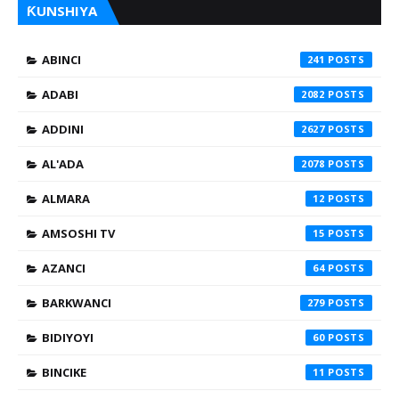
ƘUNSHIYA
ABINCI
241
ADABI
2082
ADDINI
2627
AL'ADA
2078
ALMARA
12
AMSOSHI TV
15
AZANCI
64
BARKWANCI
279
BIDIYOYI
60
BINCIKE
11