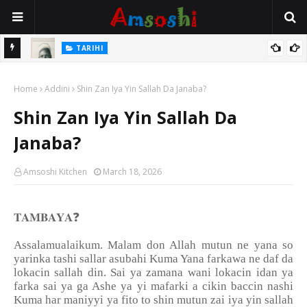
TARIHI
e Lawal
Danmadamin Sakkwato, Alhaji, Barista Hwanarabul Usman
Home
Usman Kure Bungudu
Addini
Shin Zan Iya Yin Sallah Da Janaba?
Shin Zan Iya Yin Sallah Da
Janaba?
Amsoshi Kitchen
March 18, 2026
❓
𝐓𝐀𝐌𝐁𝐀𝐘𝐀
Assalamualaikum. Malam don Allah mutun ne yana so
yarinka tashi sallar asubahi Kuma Yana farkawa ne daf da
lokacin sallah din. Sai ya zamana wani lokacin idan ya
farka sai ya ga Ashe ya yi mafarki a cikin baccin nashi
Kuma har maniyyi ya fito to shin mutun zai iya yin sallah