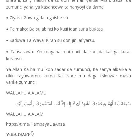
sha'ani, ka yi ha
uri da su don neman yardar Allah. Sadar da
ƙ
zumunci yana iya kasancewa ta hanyoyi da dama:
Ziyara: Zuwa gida a gaishe su.
•
Taimako: Ba su abinci ko ku
i idan suna bu
ata.
ƙ
ɗ
•
Saduwa Ta Waya: Kiran su don jin lafiyarsu.
•
Tausasawa: Yin magana mai da
i da kau da kai ga kura-
ɗ
•
kuransu.
Ya Allah Ka ba mu ikon sadar da zumunci, Ka sanya albarka a
cikin rayuwarmu, kuma Ka tsare mu daga tsinuwar masu
yanke zumunci.
WALLAHU A'ALAMU
ﺳُﺒﺤَﺎﻧَﻚَ
ﺍﻟﻠَّﻬُﻢَّ
ﻭَﺑِﺤَﻤْﺪِﻙَ
ﺃﺷْﻬَﺪُ
ﺃﻥ
ﻟَﺎ
ﺇِﻟَﻪَ
ﺇِﻻَّ
ﺃﻧْﺖَ
ﺃﺳْﺘَﻐْﻔِﺮُﻙَ
ﻭﺃَﺗُﻮﺏُ
ﺇِﻟَﻴْﻚ
WALLAHU A'ALAM.
https://t.me/TambayaDaAnsa
👇
𝐖𝐇𝐀𝐓𝐒𝐀𝐏𝐏