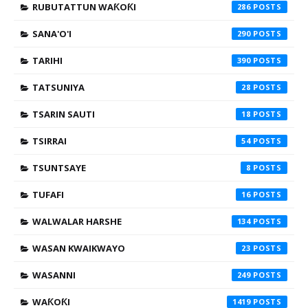
RUBUTATTUN WAƘOƘI
286
SANA'O'I
290
TARIHI
390
TATSUNIYA
28
TSARIN SAUTI
18
TSIRRAI
54
TSUNTSAYE
8
TUFAFI
16
WALWALAR HARSHE
134
WASAN KWAIKWAYO
23
WASANNI
249
WAƘOƘI
1419