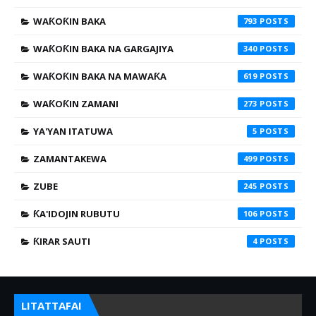
WAƘOƘIN BAKA
793
WAƘOƘIN BAKA NA GARGAJIYA
340
WAƘOƘIN BAKA NA MAWAƘA
619
WAƘOƘIN ZAMANI
273
YA'YAN ITATUWA
5
ZAMANTAKEWA
499
ZUBE
245
ƘA'IDOJIN RUBUTU
106
ƘIRAR SAUTI
4
LITATTAFAI