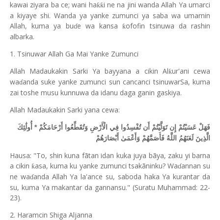
kawai ziyara ba ce; wani ha
i ne na jini wanda Allah Ya umarci
ƙƙ
a kiyaye shi. Wanda ya yanke zumunci ya saba wa umarnin
Allah, kuma ya bu
e wa kansa
ofofin tsinuwa da rashin
ƙ
ɗ
albarka.
1. Tsinuwar Allah Ga Mai Yanke Zumunci
Allah Madaukakin Sarki Ya bayyana a cikin Al
ur'ani cewa
ƙ
wa
anda suke yanke zumunci sun cancanci tsinuwarSa, kuma
ɗ
zai toshe musu kunnuwa da idanu daga ganin gaskiya.
Allah Madaukakin Sarki yana cewa:
فَهَلْ عَسَيْتُمْ إِن تَوَلَّيْتُمْ أَن تُفْسِدُوا فِي الْأَرْضِ وَتُقَطِّعُوا أَرْحَامَكُمْ * أُولَٰئِكَ
الَّذِينَ لَعَنَهُمُ اللَّهُ فَأَصَمَّهُمْ وَأَعْمَىٰ أَبْصَارَهُمْ
Hausa: "To, shin kuna fãtan idan kuka juya bãya, zaku yi barna
a cikin
asa, kuma ku yanke zumunci tsakãninku? Wa
annan su
ƙ
ɗ
ne wa
anda Allah Ya la'ance su, saboda haka Ya kurantar da
ɗ
su, kuma Ya makantar da gannansu." (Suratu Muhammad: 22-
23).
2. Haramcin Shiga Aljanna