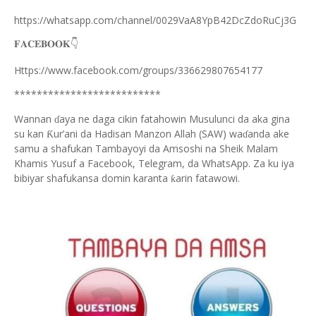
https://whatsapp.com/channel/0029VaA8YpB42DcZdoRuCj3G
👇
𝐅𝐀𝐂𝐄𝐁𝐎𝐎𝐊
Https://www.facebook.com/groups/336629807654177
**************************
Wannan
aya ne daga cikin fatahowin Musulunci da aka gina
ɗ
su kan
ur’ani da Hadisan Manzon Allah (SAW) wa
anda ake
Ƙ
ɗ
samu a shafukan Tambayoyi da Amsoshi na Sheik Malam
Khamis Yusuf a Facebook, Telegram, da WhatsApp. Za ku iya
bibiyar shafukansa domin karanta
arin fatawowi.
ƙ