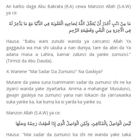
An karbo daga Abu Bakrata (R.A) cewa Manzon Allah (S.A.W)
ya ce:
مَا مِنْ ذَنْبٍ أَجْدَرُ أَنْ يُعَجِّلَ اللَّهُ لِصَاحِبِهِ الْعُقُوبَةَ فِي الدُّنْيَا مَعَ مَا يَدَّخِرُ لَهُ
فِي الْآخِرَةِ مِنَ الْبَغْيِ وَقَطِيعَةِ الرَّحِمِ
Hausa: "Babu wani zunubi wanda ya cancanci Allah Ya
gaggauta wa mai shi u
uba a nan duniya, tare da abin da Ya
ƙ
adana masa a Lahira, kamar zalunci da yanke zumunci."
(Tirmizi da Abu Dauda).
4. Wanene "Mai Sadar Da Zumunci" Na Gaskiya?
Mutane da yawa suna tsammanin sadar da zumunci shi ne ka
ziyarci wanda yake ziyartarka. Amma a mahangar Musulunci,
gwajin gaskiya na zumunci yana nan lokacin da
an'uwanka
ƴ
suka yanke ka, kai kuma ka
i yarda ka yanke su.
ƙ
Manzon Allah (S.A.W) ya ce:
لَيْسَ الْوَاصِلُ بِالْمُكَافِئِ، وَلَكِنِ الْوَاصِلُ الَّذِي إِذَا قُطِعَتْ رَحِمُهُ وَصَلَهَا
Hausa: "Mai sadar da zumunci ba shi ne wanda yake saka