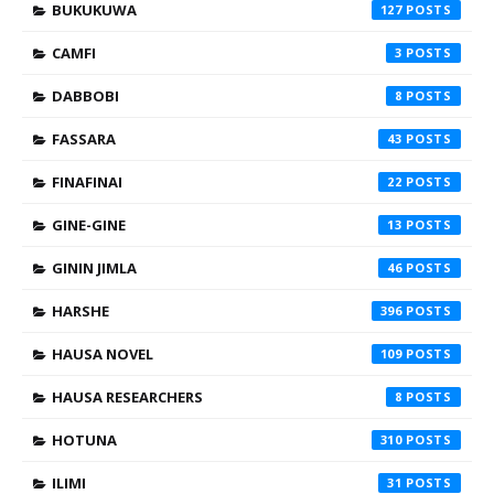
BUKUKUWA
127
CAMFI
3
DABBOBI
8
FASSARA
43
FINAFINAI
22
GINE-GINE
13
GININ JIMLA
46
HARSHE
396
HAUSA NOVEL
109
HAUSA RESEARCHERS
8
HOTUNA
310
ILIMI
31