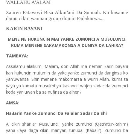
WALLAHU A'ALAM
Zauren Fatawoyi Bisa Alkur'ani Da Sunnah. Ku kasance
damu cikin wannan group domin Fadakarwa...
ƘARIN BAYANI
MENE NE HUKUNCIN MAI YANKE ZUMUNCI A MUSULUNCI,
KUMA MENENE SAKAMAKONSA A DUNIYA DA LAHIRA?
TAMBAYA:
Assalamu alaikum. Malam, don Allah ina neman
arin bayani
ƙ
kan hukuncin mutumin da yake yanke zumunci da danginsa ko
an'uwansa. Shin menene makomarsa a wurin Allah, kuma ta
ƴ
yaya ya kamata musulmi ya kasance wajen sadar da zumunci
koda
an'uwan ba sa nufinsa da alheri?
ƴ
AMSA:
Ha
arin Yanke Zumunci Da Falalar Sadar Da Shi
ɗ
A cikin shari'ar Musulunci, yanke zumunci (Qati'atur-Rahim)
yana
aya daga cikin manyan zunubai (Kaba'ir). Zumunci ba
ɗ