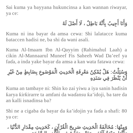
Sai kuma ya bayyana hukuncinsa a kan wannan riwayar,
ya ce:
وَأَنَا أَجِيبُ بِأَنَّهُ بَاطِلٌ ، لَا أَصْلَ لَهُ
Kuma ni ina bayar da amsa cewa: Shi lalatacce kuma
ɓ
ataccen hadisi ne, ba shi da wani asali.
Kuma Al-Imaam Ibn Al-Qayyim (Rahimahul Laah) a
cikin Al-Mannaarul Muneef Fis Saheeh Wad Da’eef ya
fa
ɗ
a, a inda yake bayar da amsa a kan wata fatawa cewa:
وَسُئِلْتُ: هَلْ يُمْكِنُ مَعْرِفَةِ الْحَدِيثِ الْمَوْضَوعِ بِضَابِطٍ مِنْ غَيْرِ
أَنْ يُنْظَرَ فِي سَنَدِهِ
Kuma an tambaye ni: Shin ko zai yiwu a iya sanin hadisin
ƙ
ƙ
ƙ
ƙ
arya
ir
irarre ta amfani da wa
ɗ
ansu
a
’
idoji, ba tare da
an kalli isnadinsa ba?
ƙ
Shi ne a cigaba da bayar da
a
’
idojin ya fa
ɗ
a a shafi: 80
ya ce:
وَمِنْهَا: مُخَالَفَةُ الْحَدِيثِ صَرِيحَ الْقُرْآنِ ، كَحَدِيثِ مِقْدَارِ الدُّنْيَا ،