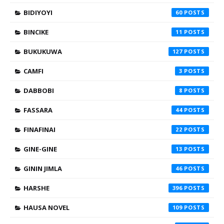
BIDIYOYI
60
BINCIKE
11
BUKUKUWA
127
CAMFI
3
DABBOBI
8
FASSARA
44
FINAFINAI
22
GINE-GINE
13
GININ JIMLA
46
HARSHE
396
HAUSA NOVEL
109