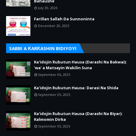
Bahaushe
July 30, 2026
Farillan Sallah Da Sunnoninta
December 20, 2025
SABBI A ƘARƘASHIN BIDIYOYI
Ka'idojin Rubutun Hausa (Darashi Na Bakwai):
'wa' a Matsayin Wakilin Suna
September 06, 2025
Ka'idojin Rubutun Hausa: Darasi Na Shida
September 05, 2025
Ka'idojin Rubutun Hausa (Darashi Na Biyar):
Kalmomin Dirka
September 05, 2025