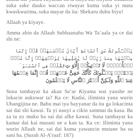
suka sake
ɗ
auko waccan riwayar kuma suka yi mata
kwaskwarima, suka mayar da ita: Shekaru dubu biyu!
Allaah ya kiyaye.
Amma abin da Allaah Subhaanahu Wa Ta’aala ya ce dai
shi ne:
یَسۡـَٔلُونَكَ عَنِ ٱلسَّاعَةِ أَیَّانَ مُرۡسَىٰهَاۖ قُلۡ إِنَّمَا
عِلۡمُهَا عِندَ رَبِّیۖ لَا یُجَلِّیهَا لِوَقۡتِهَاۤ إِلَّا هُوَۚ
ٱلۡأَرۡضِۚ لَا تَأۡتِیكُمۡ إِلَّا
وَ
تِ
ثَقُلَتۡ فِی ٱلسَّمَـٰوَ ٰ
بَغۡتَةࣰۗ یَسۡـَٔلُونَكَ كَأَنَّكَ حَفِیٌّ عَنۡهَاۖ قُلۡ إِنَّمَا عِلۡمُهَا
عِندَ ٱللَّهِ وَلَـٰكِنَّ أَكۡثَرَ ٱلنَّاسِ لَا یَعۡلَمُونَ
Ƙ
Suna tambayar ka akan Sa’ar
iyama wai yaushe ne
lokacin aukuwar ta? Ka ce: Ka
ɗ
ai, iliminta yana wurin
Ubangijina ne. Babu mai iya bayyanar da ita ga lokacinta
ƙ
sai dai shi kawai. Ta yi nauyi a cikin sammai da
asa. Ba
za ta zo muku ba sai dai afke kawai. Suna tambayar ka
kamar dai kai masani ne a kan ta. Ka ce: Iliminta yana
wurin Allaah ne, sai dai kuma yawancin mutane ba su
sani ba. (Surah Al-A
’
raaf: 187)