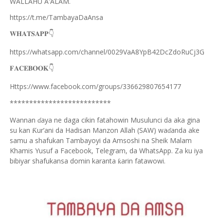
WALLAHU A'ALAM.
https://t.me/TambayaDaAnsa
👇
𝐖𝐇𝐀𝐓𝐒𝐀𝐏𝐏
https://whatsapp.com/channel/0029VaA8YpB42DcZdoRuCj3G
👇
𝐅𝐀𝐂𝐄𝐁𝐎𝐎𝐊
Https://www.facebook.com/groups/336629807654177
**************************
Wannan
aya ne daga cikin fatahowin Musulunci da aka gina
ɗ
su kan
ur’ani da Hadisan Manzon Allah (SAW) wa
anda ake
Ƙ
ɗ
samu a shafukan Tambayoyi da Amsoshi na Sheik Malam
Khamis Yusuf a Facebook, Telegram, da WhatsApp. Za ku iya
bibiyar shafukansa domin karanta
arin fatawowi.
ƙ