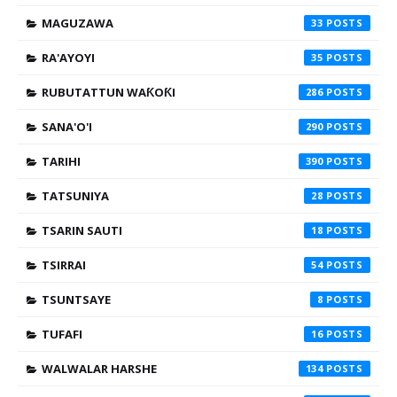
MAGUZAWA
33
RA'AYOYI
35
RUBUTATTUN WAƘOƘI
286
SANA'O'I
290
TARIHI
390
TATSUNIYA
28
TSARIN SAUTI
18
TSIRRAI
54
TSUNTSAYE
8
TUFAFI
16
WALWALAR HARSHE
134