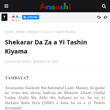
 Gudu
ADDINI
Na Yi Mafarki Ana Bikina, Kafin A Daura Aure Sai Na Farka
Home
Addini
Shekarar Da Za a Yi Tashin Kiyama
Shekarar Da Za a Yi Tashin
Kiyama
Amsoshi Kitchen
March 19, 2026
❓
𝐓𝐀𝐌𝐁𝐀𝐘𝐀
Assalaamu Alaikum Wa Rahmatul Laah. Malam, da gaske
ne cewa wai akwai hadisin da Manzon Allaah (Sallal
Laahu Alaihi Wa Alihi Wa Sallam) ya ce, ba zai yi
ƙ
shekaru dubu biyu (2000) a
asa ba za a yi Tashin
Ƙ
iyamah?