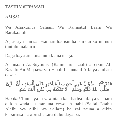
Ƙ
TASHIN
IYAMAH
❗️
𝐀𝐌𝐒𝐀
Wa Alaikumus Salaam Wa Rahmatul Laahi Wa
Barakaatuh.
A gaskiya ban san wannan hadisin ba, sai dai ko in mun
tuntu
ɓ
i malamai.
Daga baya an nuna mini kuma na ga:
Al-Imaam As-Suyuutiy (Rahimahul Laah) a cikin Al-
Kashfu An Mujaawazati Hazihil Ummatil Alfa ya ambaci
cewa:
فَقَدْ كَثُرَ السُّؤَالُ عَنِ الْحَدِيثِ الْمُشْتَهَرِ عَلَى أَلْسِنَةٍ ، أَنَّ النَّبِيَّ
- صَلَّى اللهُ عَلَيْهِ وَسَلَّمَ - لَا يَمْكُثُ فِي قَبْرِهِ أَلْفَ سَنَةٍ
ƙ
ƙ
Ha
i
a! Tambaya ta yawaita a kan hadisin da ya shahara
a kan wa
ɗ
ansu harsuna cewa: Annabi (Sallal Laahu
Alaihi Wa Alihi Wa Sallam) ba zai zauna a cikin
ƙ
abarinsa tsawon shekaru dubu
ɗ
aya ba.