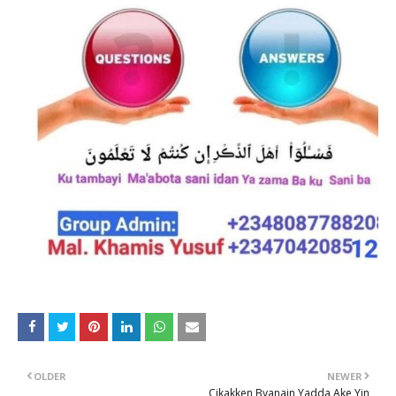
OLDER
NEWER
Cikakken Byanain Yadda Ake Yin