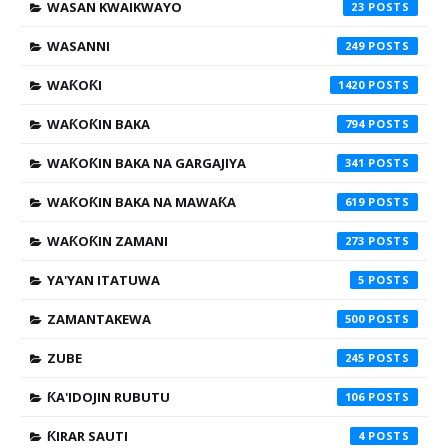
WASAN KWAIKWAYO
23
WASANNI
249
WAƘOƘI
1420
WAƘOƘIN BAKA
794
WAƘOƘIN BAKA NA GARGAJIYA
341
WAƘOƘIN BAKA NA MAWAƘA
619
WAƘOƘIN ZAMANI
273
YA'YAN ITATUWA
5
ZAMANTAKEWA
500
ZUBE
245
ƘA'IDOJIN RUBUTU
106
ƘIRAR SAUTI
4