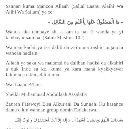
Sannan kuma Manzon Allaah (Sallal Laahu Alaihi Wa
Alihi Wa Sallam) ya ce:
مَا الْمَسْئُولُ عَنْهَا بِأَعْلَمَ مِنَ السَّائِلِ
«
»
Wanda aka tambaye shi a kan ta bai fi wanda ya yi
tambayar sani ba. (Sahih Muslim: 102)
Wannan ka
ɗ
ai ya isa dalili da zai nuna rashin ingancin
wancan hadisin.
Allaah ya saka wa malamai da
ɗ
aliban hadisi da alkahiri
ƙ
a duk inda su ke, kuma ya
ara mana kyakkyawar
fahimta a cikin addininmu.
Wal Laahu A’lam.
Sheikh Muhammad Abdullaah Assalafiy
Zauren Fatawoyi Bisa Alkur'ani Da Sunnah. Ku kasance
damu cikin wannan group domin Fadakarwa...
ﺳُﺒﺤَﺎﻧَﻚَ
ﺍﻟﻠَّﻬُﻢَّ
ﻭَﺑِﺤَﻤْﺪِﻙَ
ﺃﺷْﻬَﺪُ
ﺃﻥ
ﻟَﺎ
ﺇِﻟَﻪَ
ﺇِﻻَّ
ﺃﻧْﺖَ
ﺃﺳْﺘَﻐْﻔِﺮُﻙَ
ﻭﺃَﺗُﻮﺏُ
ﺇِﻟَﻴْﻚ