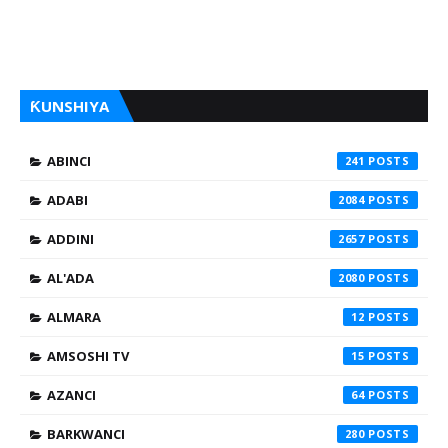
ƘUNSHIYA
ABINCI
241
ADABI
2084
ADDINI
2657
AL'ADA
2080
ALMARA
12
AMSOSHI TV
15
AZANCI
64
BARKWANCI
280