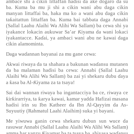
ambace shi a cikin littaffan hadisi da ake dogaro da su
ba. Kuma ba mu ji shi a cikin wani abu daga cikin
manyan littaffai ba, haka ma ko a wani abu daga cikin
ƙ
ta
aitattun littaffan ba. Kuma bai tabbata daga Annabi
(Sallal Laahu Alaihi Wa Alihi Wa Sallam) ba cewa shi ya
Ƙ
iyakance lokacin aukuwar Sa
’
ar
iyama da wani lokaci
iyakantacce. Ka
ɗ
ai, ya ambaci wani abu ne kawai daga
cikin alamominta.
Daga wa
ɗ
annan bayanai za mu gane cewa:
Akwai riwaya da ta shahara a bakunan wa
ɗ
ansu mutanen
da ba malaman hadisi ba cewa: Annabi (Sallal Laahu
Alaihi Wa Alihi Wa Sallam) ba zai yi shekaru dubu
ɗ
aya
ƙ
Ƙ
a
asa ba Al-
iyama za ta tsaya!
Sai dai wannan riwaya ba ingantacciya ba ce, riwaya ce
ƙ
ƙ
ƙ
ir
irarriya, ta
arya kawai, kamar yadda Hafizai masana
hadisi irin su Ibn Katheer da Ibn Al-Qayyim da As-
Suyuutiy (Rahmatul Laahi Alaihim) suka yi bayani.
Me yiwuwa ganin cewa shekaru dubun sun wuce da
rasuwar Annabi (Sallal Laahu Alaihi Wa Alihi Wa Sallam)
Ƙ
amma har yanzu
iyamar ba ta tsaya ba, shiyasa wa
ɗ
ansu