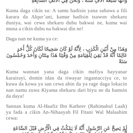
وَأَنَّهَا سَبْعَةُ آلَافِ سَنَةً ، وَنَحْنُ فِي الْأَلْفِ السَّابِعَةِ
Kuma daga cikin su: A samu hadisin yana sa
ɓ
awa a fili
ƙ
arara da Alqur
’
ani, kamar hadisin tsawon shekaru
duniya, wai cewa shekaru dubu bakwai ne, kuma wai
muna a cikin dubu na bakwai
ɗ
in ne!
Daga nan ne kuma ya ce:
وَهَذَا مِنْ أَبْيَنِ الْكَذِبِ ، لِأَنَّهُ لَوْ كَانَ صَحِيحًا لَكَانَ كُلُّ أَحَدٍ
عَالِمًا أَنَّهُ قَدْ بَقِيَ لِلْقِيَامَةِ مِنْ وَقْتِنَا هَذَا مِئتَانِ وَأَحَدَ وَخَمْسُونَ
سَنَةً
Kuma wannan yana daga cikin mafiya bayyanar
ƙ
arairayi, domin idan da riwayar ingantacciya ce, to
kuwa da kowa ya san cewa abin da ya rage daga lokacin
Ƙ
nan namu zuwa
iyama shekaru
ɗ
ari biyu ne da hamsin
da
ɗ
aya!
Sannan kuma Al-Haafiz Ibn Katheer (Rahimahul Laah)
ya fa
ɗ
a a cikin An-Nihaayah Fil Fitani Wal Malaahim
cewa:
لَمْ يَصِحَّ عَنِ الرَّسُولِ أَنَّهُ لَا يَمْكُثُ فِي الْأَرْضِ قَبْلَ السَّاعَةِ