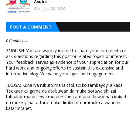
Asuba
August 08, 2026
POST A COMMENT
0 Comments
ENGLISH: You are warmly invited to share your comments or
ask questions regarding this post or related topics of interest.
Your feedback serves as evidence of your appreciation for our
hard work and ongoing efforts to sustain this extensive and
informative blog. We value your input and engagement.
HAUSA: Kuna iya rubuto mana tsokaci ko tambayoyi a ƙasa.
Tsokacinku game da abubuwan da muke ɗorawa shi zai
tabbatar mana cewa mutane suna amfana da wannan ƙoƙari
da muke yi na tattaro muku ɗimbin ilimummuka a wannan
kafar intanet.