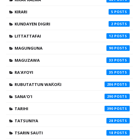
KIRARI
5
KUNDAYEN DIGIRI
2
LITTATTAFAI
12
MAGUNGUNA
90
MAGUZAWA
33
RA'AYOYI
35
RUBUTATTUN WAƘOƘI
286
SANA'O'I
290
TARIHI
390
TATSUNIYA
28
TSARIN SAUTI
18