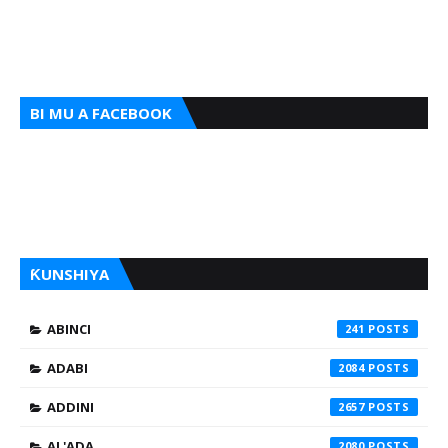
BI MU A FACEBOOK
ƘUNSHIYA
ABINCI
241
ADABI
2084
ADDINI
2657
AL'ADA
2080