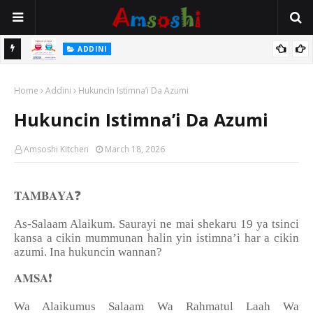
 Gudu
ADDINI
Na Yi Mafarki Ana Bikina, Kafin A Daura Aure Sai Na Farka
Home
Addini
Hukuncin Istimna’i Da Azumi
Hukuncin Istimna’i Da Azumi
Amsoshi Kitchen
March 18, 2026
❓
𝐓𝐀𝐌𝐁𝐀𝐘𝐀
As-Salaam Alaikum. Saurayi ne mai shekaru 19 ya tsinci
kansa a cikin mummunan halin yin istimna’i har a cikin
azumi. Ina hukuncin wannan?
❗️
𝐀𝐌𝐒𝐀
Wa Alaikumus Salaam Wa Rahmatul Laah Wa