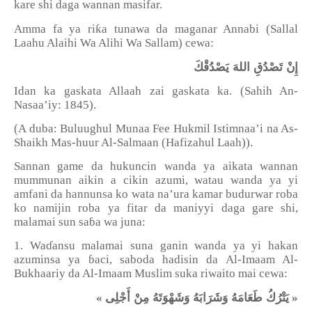
kare shi daga wannan masifar.
ƙ
Amma fa ya ri
a tunawa da maganar Annabi (Sallal
Laahu Alaihi Wa Alihi Wa Sallam) cewa:
إِنْ تَصْدُقِ اللهَ يَصْدُقْكَ
Idan ka gaskata Allaah zai gaskata ka. (Sahih An-
Nasaa’iy: 1845).
(A duba: Buluughul Munaa Fee Hukmil Istimnaa’i na As-
Shaikh Mas-huur Al-Salmaan (Hafizahul Laah)).
Sannan game da hukuncin wanda ya aikata wannan
mummunan aikin a cikin azumi, watau wanda ya yi
amfani da hannunsa ko wata na’ura kamar budurwar roba
ko namijin roba ya fitar da maniyyi daga gare shi,
malamai sun sa
ɓ
a wa juna:
1. Wa
ɗ
ansu malamai suna ganin wanda ya yi hakan
azuminsa ya
ɓ
aci, saboda hadisin da Al-Imaam Al-
Bukhaariy da Al-Imaam Muslim suka riwaito mai cewa:
يَتْرُكُ طَعَامَهُ وَشَرَابَهُ وَشَهْوَتَهُ مِنْ أَجْلِى
«
»