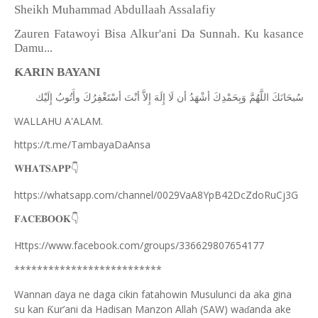
Sheikh Muhammad Abdullaah Assalafiy
Zauren Fatawoyi Bisa Alkur'ani Da Sunnah. Ku kasance
Damu...
ƘARIN BAYANI
ﺳُﺒﺤَﺎﻧَﻚَ
ﺍﻟﻠَّﻬُﻢَّ
ﻭَﺑِﺤَﻤْﺪِﻙَ
ﺃﺷْﻬَﺪُ
ﺃﻥ
ﻟَﺎ
ﺇِﻟَﻪَ
ﺇِﻻَّ
ﺃﻧْﺖَ
ﺃﺳْﺘَﻐْﻔِﺮُﻙَ
ﻭﺃَﺗُﻮﺏُ
ﺇِﻟَﻴْﻚ
WALLAHU A'ALAM.
https://t.me/TambayaDaAnsa
👇
𝐖𝐇𝐀𝐓𝐒𝐀𝐏𝐏
https://whatsapp.com/channel/0029VaA8YpB42DcZdoRuCj3G
👇
𝐅𝐀𝐂𝐄𝐁𝐎𝐎𝐊
Https://www.facebook.com/groups/336629807654177
**************************
Wannan
aya ne daga cikin fatahowin Musulunci da aka gina
ɗ
su kan
ur’ani da Hadisan Manzon Allah (SAW) wa
anda ake
Ƙ
ɗ