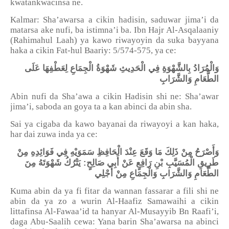
kwatankwacinsa ne.
Kalmar: Sha’awarsa a cikin hadisin, saduwar jima’i da
matarsa ake nufi, ba istimna’i ba. Ibn Hajr Al-Asqalaaniy
(Rahimahul Laah) ya kawo riwayoyin da suka bayyana
haka a cikin Fat-hul Baariy: 5/574-575, ya ce:
وَالْمُرَادُ بِالشَّهْوَةِ فِي الْحَدِيثِ شَهْوَةُ الْجِمَاعِ لِعَطْفِهَا عَلَى
الطَّعَامِ وَالشَّرَابِ
Abin nufi da Sha’awa a cikin Hadisin shi ne: Sha’awar
jima’i, saboda an goya ta a kan abinci da abin sha.
Sai ya cigaba da kawo bayanai da riwayoyi a kan haka,
har dai zuwa inda ya ce:
وَأَصْرَحُ مِنْ ذَلِكَ مَا وَقَعَ عِنْدَ الْحَافِظِ سَمَوَيْهِ فِي فَوَائِدِهِ مِنْ
طَرِيقِ الْمُسَيَّبِ بْنِ رَافِعٍ عَنْ أَبِي صَالِحٍ: يَتْرُكُ شَهْوَتَهُ مِنَ
الطَّعَامِ وَالشَّرَابِ وَالْجِمَاعِ مِنْ أَجْلِي
Kuma abin da ya fi fitar da wannan fassarar a fili shi ne
abin da ya zo a wurin Al-Haafiz Samawaihi a cikin
littafinsa Al-Fawaa’id ta hanyar Al-Musayyib Bn Raafi’i,
daga Abu-Saalih cewa: Yana barin Sha’awarsa na abinci