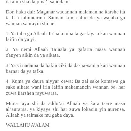
da abin sha da jima’i saboda ni.
ƙ
Don haka dai: Maganar wa
ɗ
annan malaman na
arshe ita
ta fi a fahimtarmu. Sannan kuma abin da ya wajaba ga
wannan saurayin shi ne:
1. Ya tuba ga Allaah Ta’aala tuba ta gaskiya a kan wannan
laifin da ya yi.
2. Ya nemi Allaah Ta’aala ya gafarta masa wannan
ɗ
anyen aikin da ya aikata.
ƙ
3. Ya yi nadama da ba
in ciki da da-na-sani a kan wannan
ɓ
arnar da ya tafka.
4. Kuma ya
ɗ
aura niyyar cewa: Ba zai sake komawa ga
sake aikata wani irin laifin makamancin wannan ba, har
ƙ
zuwa
arshen rayuwarsa.
ƙ
Muna taya shi da addu’ar Allaah ya
ara tsare masa
al
’
aurarsa, ya kiyaye shi har zuwa lokacin yin aurensa.
Allaah ya taimake mu gaba
ɗ
aya.
WALLAHU A'ALAM