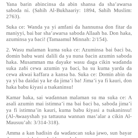
Yana barin abincinsa da abin shansa da sha’awarsa
saboda ni. (Sahih Al-Bukhaariy: 1894, Sahih Muslim:
2763).
Suka ce: Wanda ya yi amfani da hannunsa don fitar da
maniyyi, bai bar sha’awarsa saboda Allaah ba. Don haka,
azuminsa ya
ɓ
aci! (Tamaamul Minnah: 2/154).
2. Wasu malaman kuma suka ce: Azuminsa bai
ɓ
aci ba,
domin babu wani dalili da ya nuna
ɓ
acin azumin saboda
haka. Musamman ma dayake wasu daga cikin wa
ɗ
anda
suka za
ɓ
i cewa azumin ya
ɓ
aci, ba su kuma yarda da
cewa akwai kaffara a kansa ba. Suka ce: Domin abin da
ya yi ba daidai ya ke da jima’i ba! Jima’i ya fi kauri, don
ƙ
haka babu
iyasi a tsakaninsu!
Kamar haka, sai wa
ɗ
annan malaman su ma suka ce: A
asali azumin mai istimna’i ma bai
ɓ
aci ba, saboda jima’i
ƙ
ya fi istimna’in kauri, kuma babu
iyasi a tsakaninsu!
(Al-Awaayshah ya tattauna wannan mas
’
alar a cikin Al-
Mausuu
’
ah: 3/314-318).
Amma a kan hadisin da wa
ɗ
ancan suka jawo, sun bayar