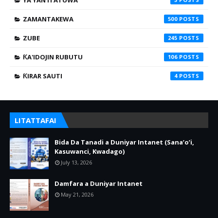
YA'YAN ITATUWA
ZAMANTAKEWA
500
ZUBE
245
ƘA'IDOJIN RUBUTU
106
ƘIRAR SAUTI
4
LITATTAFAI
Bida Da Tanadi a Duniyar Intanet (Sana’o’i,
Kasuwanci, Kwadago)
July 13, 2026
Damfara a Duniyar Intanet
May 21, 2026