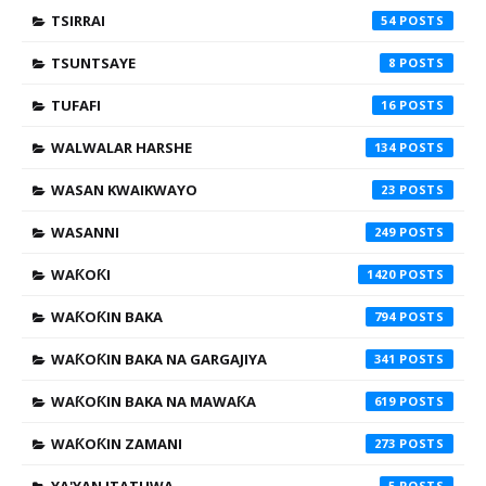
TSIRRAI
54
TSUNTSAYE
8
TUFAFI
16
WALWALAR HARSHE
134
WASAN KWAIKWAYO
23
WASANNI
249
WAƘOƘI
1420
WAƘOƘIN BAKA
794
WAƘOƘIN BAKA NA GARGAJIYA
341
WAƘOƘIN BAKA NA MAWAƘA
619
WAƘOƘIN ZAMANI
273
5