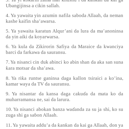
Ubangijinsa a cikin sallah.
4. Ya yawaita yin azumin nafila saboda Allaah, da neman
kashe kaifin sha’awarsa.
5. Ya yawaita karatun Alqur’ani da lura da ma’anoninsa
da yin aiki da koyarwarsa.
6. Ya kula da Zikirorin Safiya da Maraice da kwanciya
barci da farkawa da sauransu.
7. Ya nisanci cin duk abinci ko abin shan da aka san suna
ƙ
ara motsar da sha
’
awa.
ƙ
8. Ya ri
a runtse ganinsa daga kallon tsiraici a ko
’
ina,
kamar waya da TV da sauransu.
9. Ya nisantar da kansa daga caku
ɗ
a da mata ko da
muharramansa ne, sai da larura.
10. Ya nisanci abokan banza wa
ɗ
anda za su ja shi, ko su
zuga shi ga sa
ɓ
on Allaah.
ƙ
ƙ
11. Ya yawaita addu’a da
an
an da kai ga Allaah, don ya