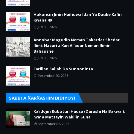
Hukuncin Jinin Haihuwa Idan Ya Dauke Kafin
Kwana 40
July 30, 2026
Annobar Magudin Neman Takardar Shedar
Ilimi: Nazari a Kan Al’adar Neman Ilimin
Bahaushe
July 30, 2026
Farillan Sallah Da Sunnoninta
December 20, 2025
SABBI A ƘARƘASHIN BIDIYOYI
Ka'idojin Rubutun Hausa (Darashi Na Bakwai):
'wa' a Matsayin Wakilin Suna
September 06, 2025