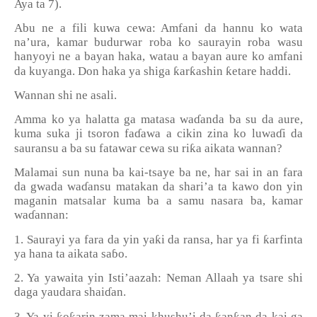
Aya ta 7).
Abu ne a fili kuwa cewa: Amfani da hannu ko wata
na’ura, kamar budurwar roba ko saurayin roba wasu
hanyoyi ne a bayan haka, watau a bayan aure ko amfani
ƙ
ƙ
ƙ
da kuyanga. Don haka ya shiga
ar
ashin
etare haddi.
Wannan shi ne asali.
Amma ko ya halatta ga matasa wa
ɗ
anda ba su da aure,
kuma suka ji tsoron fa
ɗ
awa a cikin zina ko luwa
ɗ
i da
ƙ
sauransu a ba su fatawar cewa su ri
a aikata wannan?
Malamai sun nuna ba kai-tsaye ba ne, har sai in an fara
da gwada wa
ɗ
ansu matakan da shari’a ta kawo don yin
maganin matsalar kuma ba a samu nasara ba, kamar
wa
ɗ
annan:
ƙ
ƙ
1. Saurayi ya fara da yin ya
i da ransa, har ya fi
arfinta
ya hana ta aikata sa
ɓ
o.
2. Ya yawaita yin Isti’aazah: Neman Allaah ya tsare shi
daga yaudara shai
ɗ
an.
ƙ
ƙ
ƙ
ƙ
3. Ya yi
o
arin zama mai khushu
’
i da
an
an da kai ga