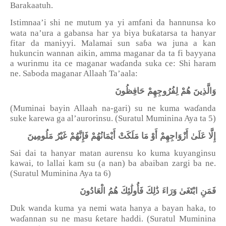
Barakaatuh.
Istimnaa’i shi ne mutum ya yi amfani da hannunsa ko
ƙ
wata na’ura a gabansa har ya biya bu
atarsa ta hanyar
fitar da maniyyi. Malamai sun sa
ɓ
a wa juna a kan
hukuncin wannan aikin, amma maganar da ta fi bayyana
a wurinmu ita ce maganar wa
ɗ
anda suka ce: Shi haram
ne. Saboda maganar Allaah Ta’aala:
وَالَّذِينَ هُمْ لِفُرُوجِهِمْ حَافِظُونَ
(Muminai bayin Allaah na-gari) su ne kuma wa
ɗ
anda
suke karewa ga al’aurorinsu. (Suratul Muminina Aya ta 5)
إِلَّا عَلَىٰ أَزْوَاجِهِمْ أَوْ مَا مَلَكَتْ أَيْمَانُهُمْ فَإِنَّهُمْ غَيْرُ مَلُومِينَ
Sai dai ta hanyar matan aurensu ko kuma kuyanginsu
kawai, to lallai kam su (a nan) ba abaiban zargi ba ne.
(Suratul Muminina Aya ta 6)
فَمَنِ ابْتَغَىٰ وَرَاءَ ذَٰلِكَ فَأُولَٰئِكَ هُمُ الْعَادُونَ
Duk wanda kuma ya nemi wata hanya a bayan haka, to
ƙ
wa
ɗ
annan su ne masu
etare haddi. (Suratul Muminina