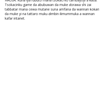
HAUSA: Kuna iya rubuto mana tsokaci ko tambayoyi a ƙasa.
Tsokacinku game da abubuwan da muke ɗorawa shi zai
tabbatar mana cewa mutane suna amfana da wannan ƙoƙari
da muke yi na tattaro muku ɗimbin ilimummuka a wannan
kafar intanet.