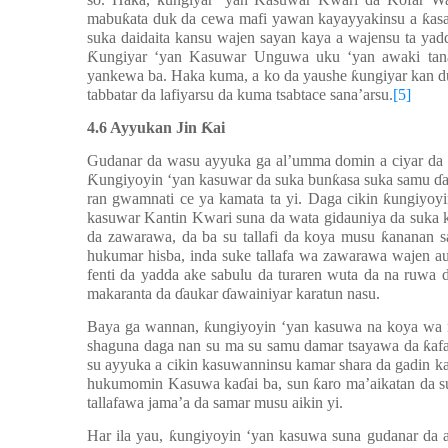
ƙ
Ƙ
mabu
ƙ
ata duk da cewa mafi yawan kayayyakinsu a
ƙ
as
suka daidaita kansu wajen sayan kaya a wajensu ta y
Ƙ
ungiyar ‘yan Kasuwar Unguwa uku ‘yan awaki ta
yankewa ba. Haka kuma, a ko da yaushe
ƙ
ungiyar kan d
tabbatar da lafiyarsu da kuma tsabtace sana’arsu.
[5]
4.6 Ayyukan Jin
Ƙ
ai
Gudanar da wasu ayyuka ga al’umma domin a ciyar d
Ƙ
ungiyoyin ‘yan kasuwar da suka bun
ƙ
asa suka samu
ɗ
ran gwamnati ce ya kamata ta yi. Daga cikin
ƙ
ungiyoyi
kasuwar Kantin Kwari suna da wata gidauniya da suka k
da zawarawa, da ba su tallafi da koya musu
ƙ
ananan s
hukumar hisba, inda suke tallafa wa zawarawa wajen 
fenti da yadda ake sabulu da turaren wuta da na ruwa 
makaranta da
ɗ
aukar
ɗ
awainiyar karatun nasu.
Baya ga wannan,
ƙ
ungiyoyin ‘yan kasuwa na koya wa 
shaguna daga nan su ma su samu damar tsayawa da
ƙ
af
su ayyuka a cikin kasuwanninsu kamar shara da gadin k
hukumomin Kasuwa ka
ɗ
ai ba, sun
ƙ
aro ma’aikatan da 
tallafawa jama’a da samar musu aikin yi.
Har ila yau,
ƙ
ungiyoyin ‘yan kasuwa suna gudanar da a