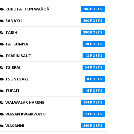
RUBUTATTUN WAƘOƘI
286
SANA'O'I
290
TARIHI
390
TATSUNIYA
28
TSARIN SAUTI
18
TSIRRAI
54
TSUNTSAYE
8
TUFAFI
16
WALWALAR HARSHE
134
WASAN KWAIKWAYO
23
WASANNI
249