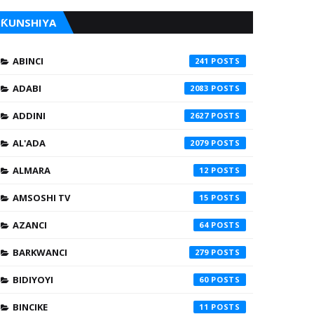
ƘUNSHIYA
ABINCI
241
ADABI
2083
ADDINI
2627
AL'ADA
2079
ALMARA
12
AMSOSHI TV
15
AZANCI
64
BARKWANCI
279
BIDIYOYI
60
BINCIKE
11