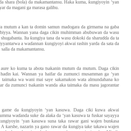
 da shara (bola) da makamantansu. Haka kuma,
ƙ
ungiyoyin ‘yan
yar da magani ga marasa galihu.
ra mutum a kan ta domin samun madogara da girmama na gaba
 tarbiyya. Wannan yana daga cikin muhimman abubuwan da wasu
 shugabanta. Ita
ƙ
ungiya tana da wasu dokoki da sharu
ɗɗ
a da ta
biyyantarwa a wa
ɗ
annan
ƙ
ungiyoyi akwai rashin yarda da sata da
a salla da makamantansu.
a aure ko kuma ta abota tsakanin mutum da mutum. Daga cikin
 ha
ɗ
in kai. Wannan ya haifar da zumunci musamman ga ‘yan
a taimaka wa wani mai saye sakamakon wata almundahana ko
mar da zumunci tsakanin wanda aka taimaka da masu jagorantar
a game da
ƙ
ungiyoyin ‘yan kasuwa. Daga ciki kuwa akwai
l’umma wa
ɗ
anda suke da ala
ƙ
a da ‘yan kasuwa ta fuskar sayayya
ƙ
ungiyoyin ‘yan kasuwa suna taka rawar gani wajen bun
ƙ
asa
. A
ƙ
arshe, nazarin ya gano rawar da
ƙ
ungiya take takawa wajen