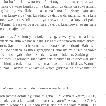
 suka ha
ɗ
u a kan wata manufa iri
ɗ
aya domin su cimma wasu
a suke da wasu
ƙ
ungiyoyi na
ɓ
angarori da dama da suke amfani
i gaba a rayuwa. Haka kuma, su wa
ɗ
annan
ƙ
ungiyoyi akan same
a ‘yan kasuwa da ‘yan
ƙ
wadago da
ɗ
alibai da sauransu. Ana kafa
ance wasu matsaloli da ka iya tasowa da kuma kawo ci gaba.
. Al’umar Hausawa ba a bar su a baya ba, kasancewar su ma suna
n a gargajiyance.
ando ba. A kullum yana
ƙ
o
ƙ
arin ya ga cewa, ya samu na kansa.
n da zai rufa wa kansa asiri. Daga cikin sana’o’in kuwa akwai,
ransu. Sana’o’in ba haka nan suke kara zube ba, domin Bahaushe
anci. Wannan ya sa tun a gargajiyar Bahaushe za a iske da yawa
oyi da shugabanninsu. Sai dai a wancan lokacin, Sarkin gari ne
an masu jagorancin suna tafiyar da ayyukansu kasancewar suna
 fahimta a tsakaninsu, musamman masu sana’a iri
ɗ
aya. Wannan
in ‘yan Kasuwa suke takawa wajen gudanar da harkokinsu na
a. Wa
ɗ
annan masana da manazarta sun ha
ɗ
a da:
taron jama’a domin ayyukan ci gaba”. Shi kuma Alkasim, (2000)
da suka yarda kan wani abu don ci gabansu”. A yayin da CNHN
jama’a wa
ɗ
anda suka ha
ɗ
a kansu don cin ma wata manufa”. Ta