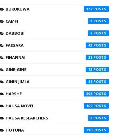
BUKUKUWA
127
CAMFI
3
DABBOBI
8
FASSARA
43
FINAFINAI
22
GINE-GINE
13
GININ JIMLA
46
HARSHE
396
HAUSA NOVEL
109
HAUSA RESEARCHERS
8
HOTUNA
310