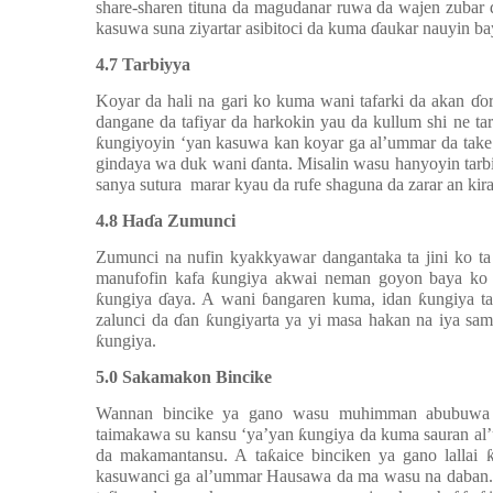
share-sharen tituna da magudanar ruwa da wajen zubar
kasuwa suna ziyartar asibitoci da kuma
ɗ
aukar nauyin ba
4.7 Tarbiyya
Koyar da hali na gari ko kuma wani tafarki da akan
ɗ
o
dangane da tafiyar da harkokin yau da kullum shi ne
ƙ
ungiyoyin ‘yan kasuwa kan koyar ga al’ummar da take
gindaya wa duk wani
ɗ
anta. Misalin wasu hanyoyin tar
sanya sutura marar kyau da rufe shaguna da zarar an kir
4.8 Ha
ɗ
a Zumunci
Zumunci na nufin kyakkyawar dangantaka ta jini ko t
manufofin kafa
ƙ
ungiya akwai neman goyon baya ko
ƙ
ungiya
ɗ
aya. A wani
ɓ
angaren kuma, idan
ƙ
ungiya t
zalunci da
ɗ
an
ƙ
ungiyarta ya yi masa hakan na iya sa
ƙ
ungiya.
5.0 Sakamakon Bincike
Wannan bincike ya gano wasu muhimman abubuw
taimakawa su kansu ‘ya’yan
ƙ
ungiya da kuma sauran a
da makamantansu. A ta
ƙ
aice binciken ya gano lallai
kasuwanci ga al’ummar Hausawa da ma wasu na daban