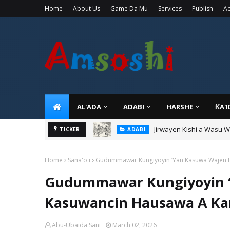
Home
About Us
Game Da Mu
Services
Publish
Ad
AL'ADA
ADABI
HARSHE
ƘA'
Jirwayen Kishi a Wasu 
ADABI
Sarkin Gummi Na Sha Bi
TICKER
TARIHI
Home
Sana'o'i
Gudummawar Kungiyoyin ‘Yan Kasuwa Wajen 
Gudummawar Kungiyoyin 
Kasuwancin Hausawa A Ka
Abu-Ubaida Sani
March 02, 2026