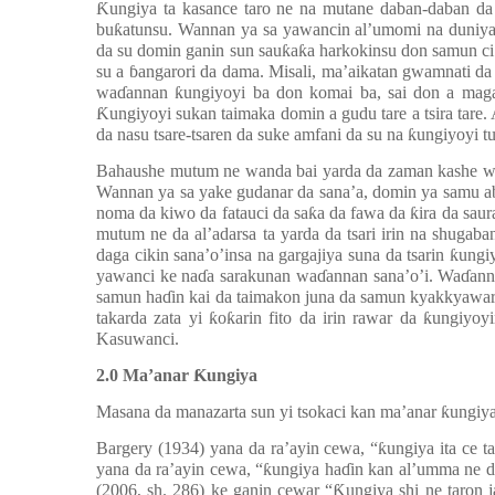
Ƙ
ungiya ta kasance taro ne na mutane daban-daban da
bu
ƙ
atunsu. Wannan ya sa yawancin al’umomi na duniy
da su domin ganin sun sau
ƙ
a
ƙ
a harkokinsu don samun c
su a
ɓ
angarori da dama. Misali, ma’aikatan gwamnati d
wa
ɗ
annan
ƙ
ungiyoyi ba don komai ba, sai don a mag
Ƙ
ungiyoyi sukan taimaka domin a gudu tare a tsira tare
da nasu tsare-tsaren da suke amfani da su na
ƙ
ungiyoyi tu
Bahaushe mutum ne wanda bai yarda da zaman kashe w
Wannan ya sa yake gudanar da sana’a, domin ya samu abi
noma da kiwo da fatauci da sa
ƙ
a da fawa da
ƙ
ira da sau
mutum ne da al’adarsa ta yarda da tsari irin na shugab
daga cikin sana’o’insa na gargajiya suna da tsarin
ƙ
ungiy
yawanci ke na
ɗ
a sarakunan wa
ɗ
annan sana’o’i. Wa
ɗ
ann
samun ha
ɗ
in kai da taimakon juna da samun kyakkyawar
takarda zata yi
ƙ
o
ƙ
arin fito da irin rawar da
ƙ
ungiyoy
Kasuwanci.
2.0
Ma’anar
Ƙ
ungiya
Masana da manazarta sun yi tsokaci kan ma’anar
ƙ
ungiy
Bargery (1934) yana da ra’ayin cewa, “
ƙ
ungiya ita ce 
yana da ra’ayin cewa, “
ƙ
ungiya ha
ɗ
in kan al’umma ne 
(2006, sh. 286) ke ganin cewar “
Ƙ
ungiya shi ne taron 