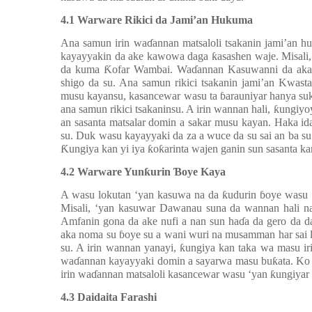
4.1 Warware Rikici da Jami’an Hukuma
Ana samun irin wa
ɗ
annan matsaloli tsakanin jami’an 
kayayyakin da ake kawowa daga
ƙ
asashen waje. Misal
da kuma
Ƙ
ofar Wambai. Wa
ɗ
annan Kasuwanni da aka
shigo da su. Ana samun rikici tsakanin jami’an Kwas
musu kayansu, kasancewar wasu ta
ɓ
arauniyar hanya su
ana samun rikici tsakaninsu. A irin wannan hali,
ƙ
ungiyo
an sasanta matsalar domin a sakar musu kayan. Haka id
su. Duk wasu kayayyaki da za a wuce da su sai an ba s
Ƙ
ungiya kan yi iya
ƙ
o
ƙ
arinta wajen ganin sun sasanta k
4.2 Warware Yun
ƙ
urin
Ɓ
oye Kaya
A wasu lokutan ‘yan kasuwa na da
ƙ
udurin
ɓ
oye wasu 
Misali, ‘yan kasuwar Dawanau suna da wannan hali 
Amfanin gona da ake nufi a nan sun ha
ɗ
a da gero da 
aka noma su
ɓ
oye su a wani wuri na musamman har sai l
su. A irin wannan yanayi,
ƙ
ungiya kan taka wa masu ir
wa
ɗ
annan kayayyaki domin a sayarwa masu bu
ƙ
ata. Ko
irin wa
ɗ
annan matsaloli kasancewar wasu ‘yan
ƙ
ungiyar
4.3 Daidaita Farashi