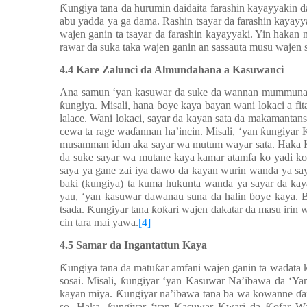
Ƙ
ungiya tana da hurumin daidaita farashin kayayyakin 
abu yadda ya ga dama. Rashin tsayar da farashin kayayy
wajen ganin ta tsayar da farashin kayayyaki. Yin hakan 
rawar da suka taka wajen ganin an sassauta musu wajen s
4.4 Kare Zalunci da Almundahana a Kasuwanci
Ana samun ‘yan kasuwar da suke da wannan mummunan h
ƙ
ungiya. Misali, hana
ɓ
oye kaya bayan wani lokaci a fit
lalace. Wani lokaci, sayar da kayan sata da makamantan
cewa ta rage wa
ɗ
annan ha’incin. Misali, ‘yan
ƙ
ungiyar 
musamman idan aka sayar wa mutum wayar sata. Haka
da suke sayar wa mutane kaya kamar atamfa ko yadi ko
saya ya gane zai iya dawo da kayan wurin wanda ya sa
baki (
ƙ
ungiya) ta kuma hukunta wanda ya sayar da kay
yau, ‘yan kasuwar dawanau suna da halin
ɓ
oye kaya. B
tsada.
Ƙ
ungiyar tana
ƙ
o
ƙ
ari wajen dakatar da masu irin
cin tara mai yawa.
[4]
4.5 Samar da Ingantattun Kaya
Ƙ
ungiya tana da matu
ƙ
ar amfani wajen ganin ta wadat
sosai. Misali,
ƙ
ungiyar ‘yan Kasuwar Na’ibawa da ‘Ya
kayan miya.
Ƙ
ungiyar na’ibawa tana ba wa kowanne
ɗ
a
so. Haka,
ungiyar ‘yan Kasuwar Kwari da
ofar W