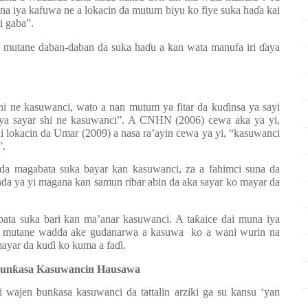
na iya kafuwa ne a lokacin da mutum biyu ko fiye suka ha
ɗ
a kai
i gaba”.
a mutane daban-daban da suka ha
ɗ
u a kan wata manufa iri
ɗ
aya
hi ne kasuwanci, wato a nan mutum ya fitar da ku
ɗ
insa ya sayi
ya sayar shi ne kasuwanci”.
A CNHN (2006) cewa aka ya yi,
i lokacin da Umar (2009) a nasa ra’ayin cewa ya yi, “kasuwanci
”.
da magabata suka bayar kan kasuwanci, za a fahimci suna da
a ya yi magana kan samun ribar abin da aka sayar ko mayar da
ata suka bari kan ma’anar kasuwanci. A ta
ƙ
aice dai muna iya
in mutane wadda ake gudanarwa a kasuwa ko a wani wurin na
mayar da ku
ɗ
i ko kuma a fa
ɗ
i.
Bun
ƙ
asa Kasuwancin Hausawa
ni wajen bun
ƙ
asa kasuwanci da tattalin arziki ga su kansu ‘yan