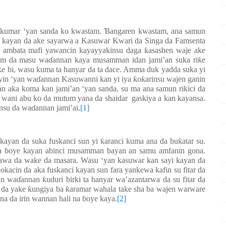
hukumar ‘yan sanda ko kwastam.
Ɓ
angaren kwastam, ana samun
i, kayan da ake sayarwa a Kasuwar Kwari da Singa da Famsenta
 ambata mafi yawancin kayayyakinsu daga
ƙ
asashen waje ake
tam da masu wa
ɗ
annan kaya musamman idan jami’an suka ri
ƙ
e
ke bi, wasu kuma ta hanyar da ta dace. Amma duk yadda suka yi
yin ‘yan wa
ɗ
annan Kasuwanni kan yi iya
ƙ
o
ƙ
arinsu wajen ganin
an aka koma kan jami’an ‘yan sanda, su ma ana samun rikici da
u wani abu ko da mutum yana da shaidar gaskiya a kan kayansa.
ansu da wa
ɗ
annan jami’ai.
[1]
kayan da suka fuskanci sun yi
ƙ
aranci kuma ana da bu
ƙ
atar su.
na
ɓ
oye kayan abinci musamman bayan an samu amfanin gona.
dawa da wake da masara. Wasu ‘yan kasuwar kan sayi kayan da
okacin da aka fuskanci kayan sun fara yankewa kafin su fitar da
in wa
ɗ
annan
ƙ
uduri birki ta hanyar wa’azantarwa da su fitar da
 da yake
ƙ
ungiya ba
ƙ
aramar wahala take sha ba wajen warware
 na da irin wannan hali na
ɓ
oye kaya.
[2]