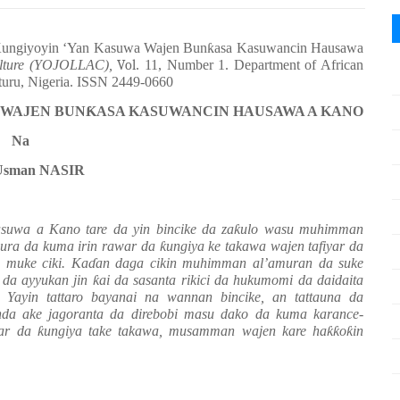
Ƙ
ungiyoyin ‘Yan Kasuwa Wajen Bun
ƙ
asa Kasuwancin Hausawa
ulture (YOJOLLAC),
Vol
. 11, Number 1. Department of African
aturu, Nigeria. ISSN 2449-0660
 WAJEN BUN
Ƙ
ASA KASUWANCIN HAUSAWA A KANO
Na
 Usman NASIR
asuwa a Kano tare da yin bincike da za
ƙ
ulo wasu muhimman
mura da kuma irin rawar da
ƙ
ungiya ke takawa wajen tafiyar da
 muke ciki. Ka
ɗ
an daga cikin muhimman al’amuran da suke
 da ayyukan jin
ƙ
ai da sasanta rikici da hukumomi da daidaita
 Yayin tattaro bayanai na wannan bincike, an tattauna da
nda ake jagoranta da direbobi masu dako da kuma karance-
war da
ƙ
ungiya take takawa, musamman wajen kare ha
ƙƙ
o
ƙ
in
atarwa