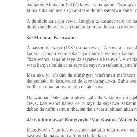
ɓ
angaren Abubakar (2017) kuwa, yana ganin, “
Ƙ
ungiya 
kuma suka amince su yi aiki tare domin samarwa kansu c
A dun
ƙ
ule za a iya cewa,
ƙ
ungiya ta kasance taro ne n
domin su cim ma wasu bu
ƙ
atu ko muradunsu na rayuwa.
3.0 Ma’anar Kasuwanci
Alhassan da wasu (1987) suna cewa, “A saya a sayar s
kadara, sannan wani lokaci ya fitar da wannan kadara 
“kasuwanci, sana’ar saye da sayarwa a kasuwa”. A daida
wata hanyar hul
ɗ
a ce ta saye da sayarwa tsakanin jama’a
Idan aka yi la’akari da
ƙ
unshiyar wa
ɗ
annan ma’anoni 
dangantaka da kasuwanci da saye da sayarwa. Babu wand
ku
ɗ
i ko kuma fa
ɗ
uwar abin da aka sayar.
Da wannan nake ganin akwai gi
ɓ
i da wa
ɗ
annan magab
cewa, kasuwanci hanya ce ta saye da sayarwa tsakan
daban da nufin samun riba, sai dai a wasu lokutan akan 
4.0 Gudunmawar
Ƙ
ungiyoyin ‘Yan Kasuwa Wajen 
Ƙ
ungiyoyin ’yan kasuwa suna matu
ƙ
ar taka rawar ga
kasuwa da ma sauran al’umma baki
ɗ
aya.