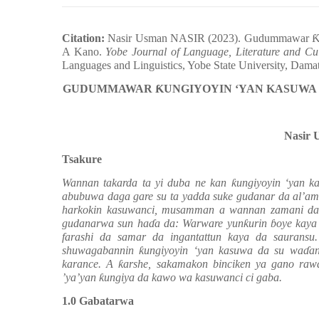
Citation:
Nasir Usman NASIR
(2023).
Gudummawar
A Kano
.
Yobe Journal of Language, Literature and C
Languages and Linguistics, Yobe State University, Dam
GUDUMMAWAR
Ƙ
UNGIYOYIN ‘YAN KASUWA
Nasir
Tsakure
Wannan takarda ta yi duba ne kan
ƙ
ungiyoyin ‘yan k
abubuwa daga gare su ta yadda suke gudanar da al’a
harkokin kasuwanci, musamman a wannan zamani da
gudanarwa sun ha
ɗ
a da: Warware yun
ƙ
urin
ɓ
oye kaya
farashi da samar da ingantattun kaya da sauransu.
shuwagabannin
ƙ
ungiyoyin ‘yan kasuwa da su wa
ɗ
a
karance. A
ƙ
arshe, sakamakon binciken ya gano ra
’ya’yan
ƙ
ungiya da kawo wa kasuwanci ci gaba.
1.0 Gab