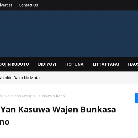
vertise
Contact Us
IDOJIN RUBUTU
BIDIYOYI
HOTUNA
LITTATTAFAI
HAU
Wakokin Baka Na Mata
yar: Sarkin Mafaran Gummi Justice Lawal Hassan
Bunkasa Kasuwancin Hausawa A Kano
‘Yan Kasuwa Wajen Bunkasa
no