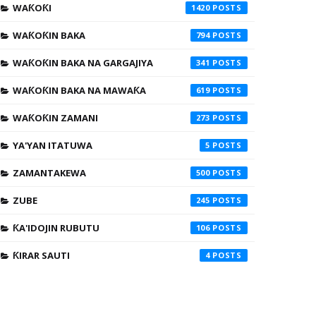
WAƘOƘI
1420
WAƘOƘIN BAKA
794
WAƘOƘIN BAKA NA GARGAJIYA
341
WAƘOƘIN BAKA NA MAWAƘA
619
WAƘOƘIN ZAMANI
273
YA'YAN ITATUWA
5
ZAMANTAKEWA
500
ZUBE
245
ƘA'IDOJIN RUBUTU
106
ƘIRAR SAUTI
4