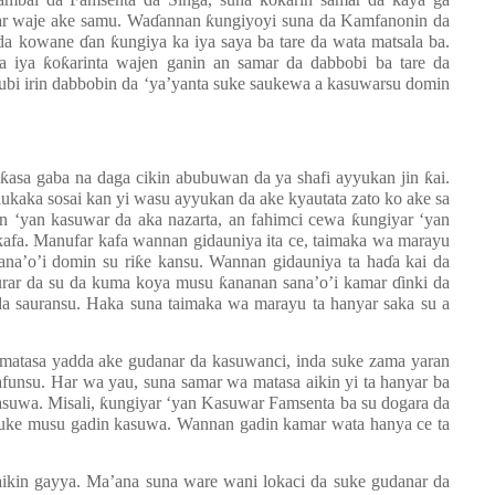
ƙ
ƙ
ar waje ake samu. Wa
ɗ
annan
ƙ
ungiyoyi suna da Kamfanonin da
adda kowane
ɗ
an
ƙ
ungiya ka iya saya ba tare da wata matsala ba.
na iya
ƙ
o
ƙ
arinta wajen ganin an samar da dabbobi ba tare da
ubi irin dabbobin da ‘ya’yanta suke saukewa a kasuwarsu domin
a
ƙ
asa gaba na daga cikin abubuwan da ya shafi ayyukan jin
ƙ
ai.
aukaka sosai kan yi wasu ayyukan da ake kyautata zato ko ake sa
n ‘yan kasuwar da aka nazarta, an fahimci cewa
ƙ
ungiyar ‘yan
afa. Manufar kafa wannan gidauniya ita ce, taimaka wa marayu
ana’o’i domin su ri
ƙ
e kansu. Wannan gidauniya ta ha
ɗ
a kai da
aurar da su da kuma koya musu
ƙ
ananan sana’o’i kamar
ɗ
inki da
da sauransu. Haka suna taimaka wa marayu ta hanyar saka su a
matasa yadda ake gudanar da kasuwanci, inda suke zama yaran
afunsu. Har wa yau, suna samar wa matasa aikin yi ta hanyar ba
asuwa. Misali,
ƙ
ungiyar ‘yan Kasuwar Famsenta ba su dogara da
suke musu gadin kasuwa. Wannan gadin kamar wata hanya ce ta
ikin gayya. Ma’ana suna ware wani lokaci da suke gudanar da