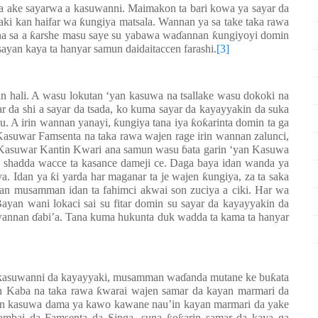
da ake sayarwa a kasuwanni. Maimakon ta bari kowa ya sayar da
aki kan haifar wa
ƙ
ungiya matsala. Wannan ya sa take taka rawa
na sa a
ƙ
arshe masu saye su yabawa wa
ɗ
annan
ƙ
ungiyoyi domin
ayan kaya ta hanyar samun daidaitaccen farashi.
[3]
ali. A wasu lokutan ‘yan kasuwa na tsallake wasu dokoki na
ar da shi a sayar da tsada, ko kuma sayar da kayayyakin da suka
su. A irin wannan yanayi,
ƙ
ungiya tana iya
ƙ
o
ƙ
arinta domin ta ga
Kasuwar Famsenta na taka rawa wajen rage irin wannan zalunci,
 Kasuwar Kantin Kwari ana samun wasu
ɓ
ata garin ‘yan Kasuwa
 shadda wacce ta kasance dameji ce. Daga baya idan wanda ya
ya. Idan ya
ƙ
i yarda har maganar ta je wajen
ƙ
ungiya, za ta saka
an musamman idan ta fahimci akwai son zuciya a ciki. Har wa
ayan wani lokaci sai su fitar domin su sayar da kayayyakin da
 wannan
ɗ
abi’a. Tana kuma hukunta duk wadda ta kama ta hanyar
a kasuwanni da kayayyaki, musamman wa
ɗ
anda mutane ke bu
ƙ
ata
n Kaba na taka rawa
ƙ
warai wajen samar da kayan marmari da
n kasuwa dama ya kawo kawane nau’in kayan marmari da yake
ambai da Famsenta da Singa, suna
o
arin samar da kaya ga