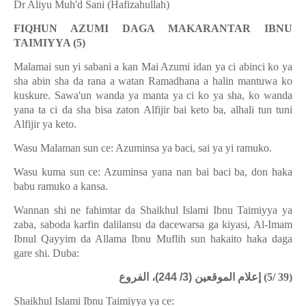
Dr Aliyu Muh'd Sani (Hafizahullah)
FIQHUN AZUMI DAGA MAKARANTAR IBNU
TAIMIYYA (5)
Malamai sun yi sabani a kan Mai Azumi idan ya ci abinci ko ya
sha abin sha da rana a watan Ramadhana a halin mantuwa ko
kuskure. Sawa'un wanda ya manta ya ci ko ya sha, ko wanda
yana ta ci da sha bisa zaton Alfijir bai keto ba, alhali tun tuni
Alfijir ya keto.
Wasu Malaman sun ce: Azuminsa ya baci, sai ya yi ramuko.
Wasu kuma sun ce: Azuminsa yana nan bai baci ba, don haka
babu ramuko a kansa.
Wannan shi ne fahimtar da Shaikhul Islami Ibnu Taimiyya ya
zaba, saboda karfin dalilansu da dacewarsa ga kiyasi, Al-Imam
Ibnul Qayyim da Allama Ibnu Muflih sun hakaito haka daga
gare shi. Duba:
إعلام الموقعين (3/ 244)، الفروع
(5/ 39)
Shaikhul Islami Ibnu Taimiyya ya ce: