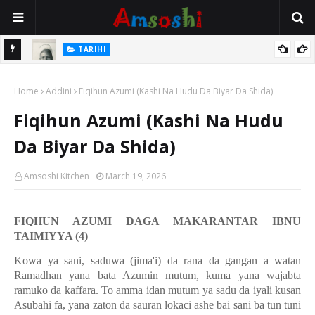
TARIHI
e Lawal
Danmadamin Sakkwato, Alhaji, Barista Hwanarabul Usman
Home
Usman Kure Bungudu
Addini
Fiqihun Azumi (Kashi Na Hudu Da Biyar Da Shida)
Fiqihun Azumi (Kashi Na Hudu
Da Biyar Da Shida)
Amsoshi Kitchen
March 19, 2026
FIQHUN AZUMI DAGA MAKARANTAR IBNU
TAIMIYYA (4)
Kowa ya sani, saduwa (jima'i) da rana da gangan a watan
Ramadhan yana bata Azumin mutum, kuma yana wajabta
ramuko da kaffara. To amma idan mutum ya sadu da iyali kusan
Asubahi fa, yana zaton da sauran lokaci ashe bai sani ba tun tuni