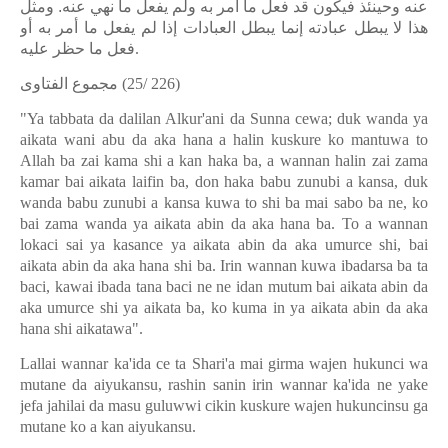
عنه وحينئذ فيكون قد فعل ما أمر به ولم يفعل ما نهي عنه. ومثل
هذا لا يبطل عبادته إنما يبطل العبادات إذا لم يفعل ما أمر به أو
فعل ما حظر عليه
.
مجموع الفتاوى
(25/ 226)
"Ya tabbata da dalilan Alkur'ani da Sunna cewa; duk wanda ya
aikata wani abu da aka hana a halin kuskure ko mantuwa to
Allah ba zai kama shi a kan haka ba, a wannan halin zai zama
kamar bai aikata laifin ba, don haka babu zunubi a kansa, duk
wanda babu zunubi a kansa kuwa to shi ba mai sabo ba ne, ko
bai zama wanda ya aikata abin da aka hana ba. To a wannan
lokaci sai ya kasance ya aikata abin da aka umurce shi, bai
aikata abin da aka hana shi ba. Irin wannan kuwa ibadarsa ba ta
baci, kawai ibada tana baci ne ne idan mutum bai aikata abin da
aka umurce shi ya aikata ba, ko kuma in ya aikata abin da aka
hana shi aikatawa".
Lallai wannar ka'ida ce ta Shari'a mai girma wajen hukunci wa
mutane da aiyukansu, rashin sanin irin wannar ka'ida ne yake
jefa jahilai da masu guluwwi cikin kuskure wajen hukuncinsu ga
mutane ko a kan aiyukansu.