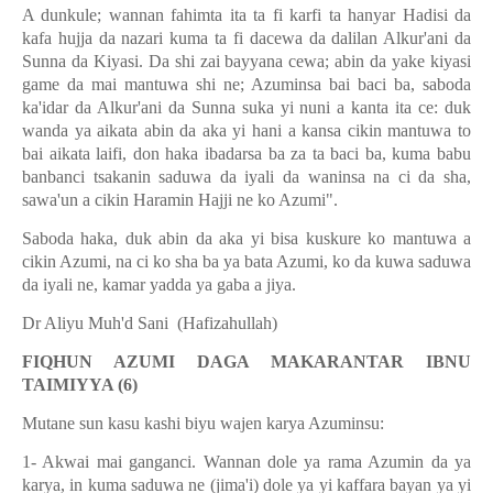
A dunkule; wannan fahimta ita ta fi karfi ta hanyar Hadisi da
kafa hujja da nazari kuma ta fi dacewa da dalilan Alkur'ani da
Sunna da Kiyasi. Da shi zai bayyana cewa; abin da yake kiyasi
game da mai mantuwa shi ne; Azuminsa bai baci ba, saboda
ka'idar da Alkur'ani da Sunna suka yi nuni a kanta ita ce: duk
wanda ya aikata abin da aka yi hani a kansa cikin mantuwa to
bai aikata laifi, don haka ibadarsa ba za ta baci ba, kuma babu
banbanci tsakanin saduwa da iyali da waninsa na ci da sha,
sawa'un a cikin Haramin Hajji ne ko Azumi".
Saboda haka, duk abin da aka yi bisa kuskure ko mantuwa a
cikin Azumi, na ci ko sha ba ya bata Azumi, ko da kuwa saduwa
da iyali ne, kamar yadda ya gaba a jiya.
Dr Aliyu Muh'd Sani (Hafizahullah)
FIQHUN AZUMI DAGA MAKARANTAR IBNU
TAIMIYYA (6)
Mutane sun kasu kashi biyu wajen karya Azuminsu:
1- Akwai mai ganganci. Wannan dole ya rama Azumin da ya
karya, in kuma saduwa ne (jima'i) dole ya yi kaffara bayan ya yi