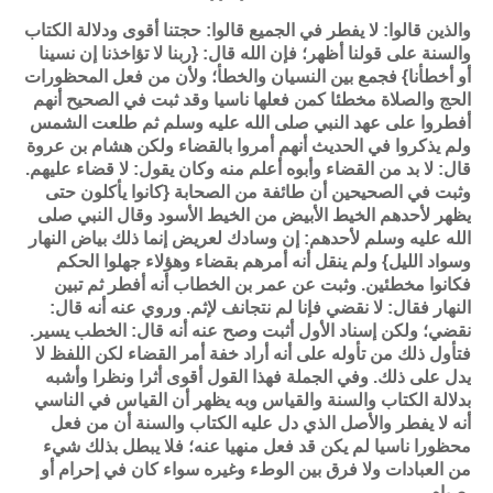
والذين قالوا: لا يفطر في الجميع قالوا: حجتنا أقوى ودلالة الكتاب
والسنة على قولنا أظهر؛ فإن الله قال: {ربنا لا تؤاخذنا إن نسينا
أو أخطأنا} فجمع بين النسيان والخطأ؛ ولأن من فعل المحظورات
الحج والصلاة مخطئا كمن فعلها ناسيا وقد ثبت في الصحيح أنهم
أفطروا على عهد النبي صلى الله عليه وسلم ثم طلعت الشمس
ولم يذكروا في الحديث أنهم أمروا بالقضاء ولكن هشام بن عروة
قال: لا بد من القضاء وأبوه أعلم منه وكان يقول: لا قضاء عليهم.
وثبت في الصحيحين أن طائفة من الصحابة {كانوا يأكلون حتى
يظهر لأحدهم الخيط الأبيض من الخيط الأسود وقال النبي صلى
الله عليه وسلم لأحدهم: إن وسادك لعريض إنما ذلك بياض النهار
وسواد الليل} ولم ينقل أنه أمرهم بقضاء وهؤلاء جهلوا الحكم
فكانوا مخطئين. وثبت عن عمر بن الخطاب أنه أفطر ثم تبين
النهار فقال: لا نقضي فإنا لم نتجانف لإثم. وروي عنه أنه قال:
نقضي؛ ولكن إسناد الأول أثبت وصح عنه أنه قال: الخطب يسير.
فتأول ذلك من تأوله على أنه أراد خفة أمر القضاء لكن اللفظ لا
يدل على ذلك. وفي الجملة فهذا القول أقوى أثرا ونظرا وأشبه
بدلالة الكتاب والسنة والقياس وبه يظهر أن القياس في الناسي
أنه لا يفطر والأصل الذي دل عليه الكتاب والسنة أن من فعل
محظورا ناسيا لم يكن قد فعل منهيا عنه؛ فلا يبطل بذلك شيء
من العبادات ولا فرق بين الوطء وغيره سواء كان في إحرام أو
صيام
.