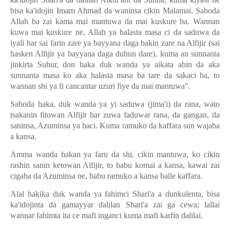
bisa ka'idojin Imam Ahmad da waninsa cikin Malamai. Saboda
Allah ba zai kama mai mantuwa da mai kuskure ba. Wannan
kuwa mai kuskure ne, Allah ya halasta masa ci da saduwa da
iyali har sai farin zare ya bayyana daga bakin zare na Alfijir (sai
hasken Alfijir ya bayyana daga duhun dare), kuma an sunnanta
jinkirta Suhur, don haka duk wanda ya aikata abin da aka
sunnanta masa ko aka halasta masa ba tare da sakaci ba, to
wannan shi ya fi cancantar uzuri fiye da mai mantuwa".
Saboda haka, duk wanda ya yi saduwa (jima'i) da rana, wato
tsakanin fitowan Alfijir har zuwa faduwar rana, da gangan, da
saninsa, Azuminsa ya baci. Kuma ramuko da kaffara sun wajaba
a kansa.
Amma wanda hakan ya faru da shi, cikin mantuwa, ko cikin
rashin sanin ketowan Alfijir, to babu komai a kansa, kawai zai
cigaba da Azuminsa ne, babu ramuko a kansa balle kaffara.
Alal hakika duk wanda ya fahimci Shari'a a dunkulenta, bisa
ka'idojinta da gamayyar dalilan Shari'a zai ga cewa; lallai
wannar fahimta ita ce mafi inganci kuma mafi karfin dalilai.