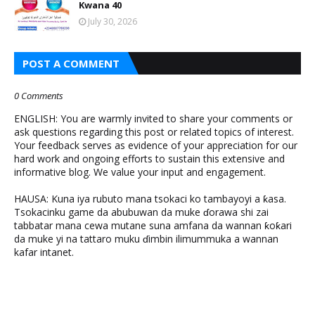
Kwana 40
July 30, 2026
POST A COMMENT
0 Comments
ENGLISH: You are warmly invited to share your comments or
ask questions regarding this post or related topics of interest.
Your feedback serves as evidence of your appreciation for our
hard work and ongoing efforts to sustain this extensive and
informative blog. We value your input and engagement.
HAUSA: Kuna iya rubuto mana tsokaci ko tambayoyi a ƙasa.
Tsokacinku game da abubuwan da muke ɗorawa shi zai
tabbatar mana cewa mutane suna amfana da wannan ƙoƙari
da muke yi na tattaro muku ɗimbin ilimummuka a wannan
kafar intanet.