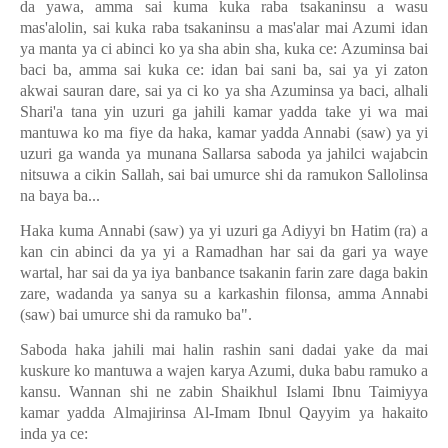
da yawa, amma sai kuma kuka raba tsakaninsu a wasu
mas'alolin, sai kuka raba tsakaninsu a mas'alar mai Azumi idan
ya manta ya ci abinci ko ya sha abin sha, kuka ce: Azuminsa bai
baci ba, amma sai kuka ce: idan bai sani ba, sai ya yi zaton
akwai sauran dare, sai ya ci ko ya sha Azuminsa ya baci, alhali
Shari'a tana yin uzuri ga jahili kamar yadda take yi wa mai
mantuwa ko ma fiye da haka, kamar yadda Annabi (saw) ya yi
uzuri ga wanda ya munana Sallarsa saboda ya jahilci wajabcin
nitsuwa a cikin Sallah, sai bai umurce shi da ramukon Sallolinsa
na baya ba...
Haka kuma Annabi (saw) ya yi uzuri ga Adiyyi bn Hatim (ra) a
kan cin abinci da ya yi a Ramadhan har sai da gari ya waye
wartal, har sai da ya iya banbance tsakanin farin zare daga bakin
zare, wadanda ya sanya su a karkashin filonsa, amma Annabi
(saw) bai umurce shi da ramuko ba".
Saboda haka jahili mai halin rashin sani dadai yake da mai
kuskure ko mantuwa a wajen karya Azumi, duka babu ramuko a
kansu. Wannan shi ne zabin Shaikhul Islami Ibnu Taimiyya
kamar yadda Almajirinsa Al-Imam Ibnul Qayyim ya hakaito
inda ya ce: