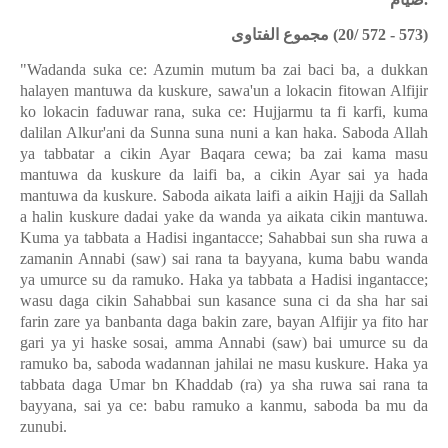
مجموع الفتاوى
(20/ 572 - 573)
"Wadanda suka ce: Azumin mutum ba zai baci ba, a dukkan
halayen mantuwa da kuskure, sawa'un a lokacin fitowan Alfijir
ko lokacin faduwar rana, suka ce: Hujjarmu ta fi karfi, kuma
dalilan Alkur'ani da Sunna suna nuni a kan haka. Saboda Allah
ya tabbatar a cikin Ayar Baqara cewa; ba zai kama masu
mantuwa da kuskure da laifi ba, a cikin Ayar sai ya hada
mantuwa da kuskure. Saboda aikata laifi a aikin Hajji da Sallah
a halin kuskure dadai yake da wanda ya aikata cikin mantuwa.
Kuma ya tabbata a Hadisi ingantacce; Sahabbai sun sha ruwa a
zamanin Annabi (saw) sai rana ta bayyana, kuma babu wanda
ya umurce su da ramuko. Haka ya tabbata a Hadisi ingantacce;
wasu daga cikin Sahabbai sun kasance suna ci da sha har sai
farin zare ya banbanta daga bakin zare, bayan Alfijir ya fito har
gari ya yi haske sosai, amma Annabi (saw) bai umurce su da
ramuko ba, saboda wadannan jahilai ne masu kuskure. Haka ya
tabbata daga Umar bn Khaddab (ra) ya sha ruwa sai rana ta
bayyana, sai ya ce: babu ramuko a kanmu, saboda ba mu da
zunubi.