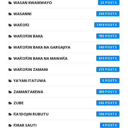
WASAN KWAIKWAYO
23
WASANNI
249
WAƘOƘI
1419
WAƘOƘIN BAKA
793
WAƘOƘIN BAKA NA GARGAJIYA
340
WAƘOƘIN BAKA NA MAWAƘA
619
WAƘOƘIN ZAMANI
273
YA'YAN ITATUWA
5
ZAMANTAKEWA
499
ZUBE
245
ƘA'IDOJIN RUBUTU
106
ƘIRAR SAUTI
4