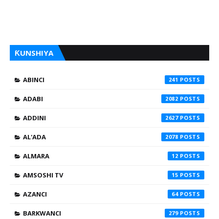
ƘUNSHIYA
ABINCI
241
ADABI
2082
ADDINI
2627
AL'ADA
2078
ALMARA
12
AMSOSHI TV
15
AZANCI
64
BARKWANCI
279