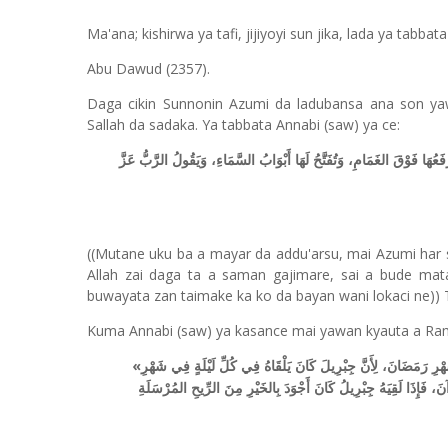
Ma'ana; kishirwa ya tafi, jijiyoyi sun jika, lada ya tabbata
Abu Dawud (2357).
Daga cikin Sunnonin Azumi da ladubansa ana son yawai
Sallah da sadaka. Ya tabbata Annabi (saw) ya ce:
فَعُهَا فَوْقَ الغَمَامِ، وَتُفَتَّحُ لَهَا أَبْوَابُ السَّمَاءِ، وَيَقُولُ الرَّبُّ عَزَّ
((Mutane uku ba a mayar da addu'arsu, mai Azumi har s
Allah zai daga ta a saman gajimare, sai a bude mata
buwayata zan taimake ka ko da bayan wani lokaci ne)) T
Kuma Annabi (saw) ya kasance mai yawan kyauta a Ram
«
َهْرِ رَمَضَانَ، لِأَنَّ جِبْرِيلَ كَانَ يَلْقَاهُ فِي كُلِّ لَيْلَةٍ فِي شَهْرِ
 فَإِذَا لَقِيَهُ جِبْرِيلُ كَانَ أَجْوَدَ بِالخَيْرِ مِنَ الرِّيحِ المُرْسَلَةِ