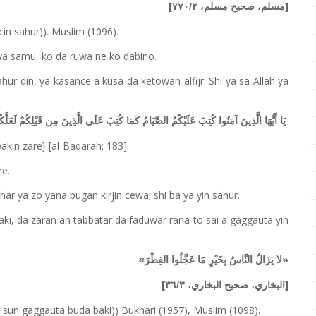
[
]
مسلم، صحيح مسلم، ٧٧٠/٢
cin sahur)). Muslim (1096).
ya samu, ko da ruwa ne ko dabino.
hur din, ya kasance a kusa da ketowan alfijr. Shi ya sa Allah ya
يَا أَيُّهَا الَّذِينَ آمَنُوا كُتِبَ عَلَيْكُمُ الصِّيَامُ كَمَا كُتِبَ عَلَى الَّذِينَ مِن قَبْلِكُمْ لَعَلَّكُم
akin zare} [al-Baqarah: 183].
re.
r ya zo yana bugan kirjin cewa; shi ba ya yin sahur.
i, da zaran an tabbatar da faduwar rana to sai a gaggauta yin
«
»
لاَ يَزَالُ النَّاسُ بِخَيْرٍ مَا عَجَّلُوا الفِطْرَ
[
]
البخاري، صحيح البخاري، ٣٦/٣
 sun gaggauta buda baki)) Bukhari (1957), Muslim (1098).