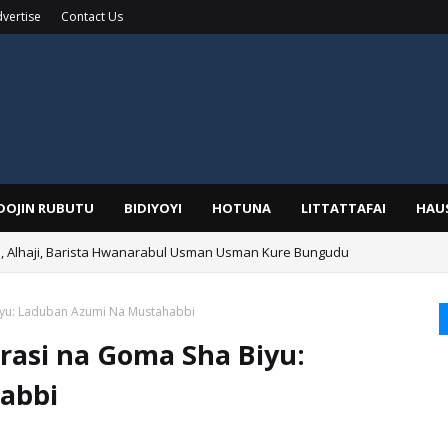
vertise
Contact Us
IDOJIN RUBUTU
BIDIYOYI
HOTUNA
LITTATTAFAI
HAU
Alhaji, Barista Hwanarabul Usman Usman Kure Bungudu
u: Laduban Azumi Na Mustahabbi
si na Goma Sha Biyu:
abbi