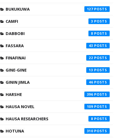
BUKUKUWA
127
CAMFI
3
DABBOBI
8
FASSARA
43
FINAFINAI
22
GINE-GINE
13
GININ JIMLA
46
HARSHE
396
HAUSA NOVEL
109
HAUSA RESEARCHERS
8
HOTUNA
310