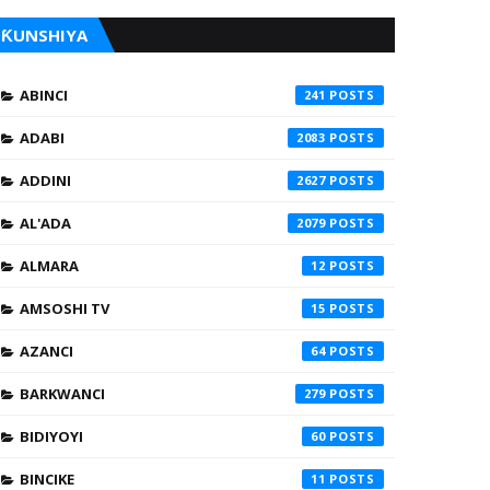
ƘUNSHIYA
ABINCI
241
ADABI
2083
ADDINI
2627
AL'ADA
2079
ALMARA
12
AMSOSHI TV
15
AZANCI
64
BARKWANCI
279
BIDIYOYI
60
BINCIKE
11