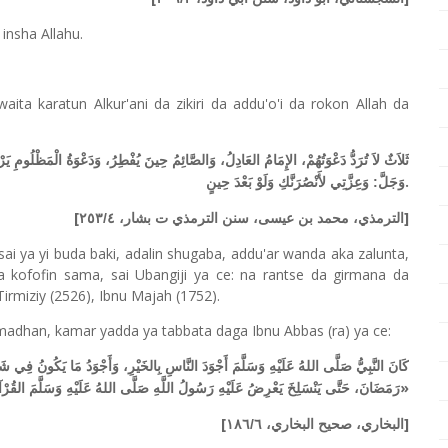
 insha Allahu.
ta karatun Alkur'ani da zikiri da addu'o'i da rokon Allah da
ثَلاَثٌ لاَ تُرَدُّ دَعْوَتُهُمْ، الإِمَامُ العَادِلُ، وَالصَّائِمُ حِينَ يُفْطِرُ، وَدَعْوَةُ الْمَظْلُومِ يَرْ
.
وَجَلَّ: وَعِزَّتِي لأَنْصُرَنَّكِ وَلَوْ بَعْدَ حِينٍ
[
]
الترمذي، محمد بن عيسى، سنن الترمذي ت بشار، ٢٥٣/٤
ai ya yi buda baki, adalin shugaba, addu'ar wanda aka zalunta,
 kofofin sama, sai Ubangiji ya ce: na rantse da girmana da
irmiziy (2526), Ibnu Majah (1752).
adhan, kamar yadda ya tabbata daga Ibnu Abbas (ra) ya ce:
كَانَ النَّبِيُّ صَلَّى اللهُ عَلَيْهِ وَسَلَّمَ أَجْوَدَ النَّاسِ بِالخَيْرِ، وَأَجْوَدُ مَا يَكُونُ فِي ش
»
رَمَضَانَ، حَتَّى يَنْسَلِخَ يَعْرِضُ عَلَيْهِ رَسُولُ اللَّهِ صَلَّى اللهُ عَلَيْهِ وَسَلَّمَ القُرْآنَ،
[
]
البخاري، صحيح البخاري، ١٨٦/٦