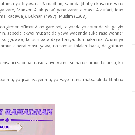
autansa ya fi yawa a Ramadhan, saboda Jibril ya kasance yana
 kare, Manzon Allah (saw) yana karanta masa Alkur'ani, idan
a mai kadawa)). Bukhari (4997), Muslim (2308).
 girman ni'imar Allah gare shi, ta yadda ya datar da shi ga yin
min, saboda akwai mutane da yawa wadanda suka rasa wannar
ya, ko gazawa, ko sun bata daga hanya, don haka mai Azumi ya
samun alherai masu yawa, na samun falalan ibadu, da gafaran
ku nisanci sabuba masu tauye Azumi su hana samun ladansa, ko
nmu, ya jikan iyayenmu, ya yaye mana matsaloli da fitintinu