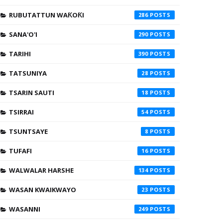
RUBUTATTUN WAƘOƘI
286
SANA'O'I
290
TARIHI
390
TATSUNIYA
28
TSARIN SAUTI
18
TSIRRAI
54
TSUNTSAYE
8
TUFAFI
16
WALWALAR HARSHE
134
WASAN KWAIKWAYO
23
WASANNI
249