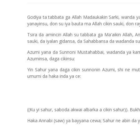
Godiya ta tabbata ga Allah Madaukakin Sarki, wanda y
yanayinsu, don su iya bauta ma Allah cikin sauki, don 
Tsira da amincin Allah su tabbata ga Ma'aikin Allah
sauki, da iyalan gidansa, da Sahabbansa da wadanda su
Azumi yana da Sunnoni Mustahabbai, wadanda ya kama
Azuminsa, daga cikinsu:
Yin Sahur yana daga cikin sunnonin Azumi, shi ne mutum
umurni da haka inda ya ce:
((Ku yi sahur, saboda akwai albarka a cikin sahur)). Bukh
Haka Annabi (saw) ya bayyana cewa; Sahur ne abin da ya