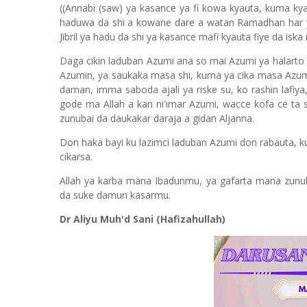
((Annabi (saw) ya kasance ya fi kowa kyauta, kuma ky
haduwa da shi a kowane dare a watan Ramadhan har ya
Jibril ya hadu da shi ya kasance mafi kyauta fiye da isk
Daga cikin laduban Azumi ana so mai Azumi ya halarto da
Azumin, ya saukaka masa shi, kuma ya cika masa Azu
daman, imma saboda ajali ya riske su, ko rashin lafi
gode ma Allah a kan ni'imar Azumi, wacce kofa ce ta 
zunubai da daukakar daraja a gidan Aljanna.
Don haka bayi ku lazimci laduban Azumi don rabauta, 
cikarsa.
Allah ya karba mana Ibadunmu, ya gafarta mana zunuba
da suke damun kasarmu.
Dr Aliyu Muh'd Sani (Hafizahullah)