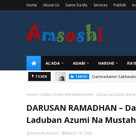
Home
About Us
Game Da Mu
Services
Publish
Ad
AL'ADA
ADABI
HARSHE
ƘA'
Danmadamin Sakkwato, 
TICKER
TARIHI
Home
Addini
DARUSAN RAMADHAN – Darasi na Goma Sha Biy
DARUSAN RAMADHAN – Dara
Laduban Azumi Na Mustah
Amsoshi Kitchen
March 19, 2026