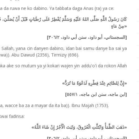
da da ruwa ne ko dabino. Ya tabbata daga Anas (ra) ya ce:
كَانَ رَسُولُ اللَّهِ صَلَّى اللهُ عَلَيْهِ وَسَلَّمَ يُفْطِرُ عَلَى رُطَبَاتٍ قَبْلَ أَنْ يُصَلِّيَ، 
»
مِنْ مَاءٍ
[
]
السجستاني، أبو داود، سنن أبي داود، ٣٠٦/٢
i Sallah, yana cin danyen dabino, idan bai samu danye ba sai ya
uwa)). Abu Dawud (2356), Tirmiziy (696).
ka ake so mutum ya yi kokari wajen yin addu'o'i da rokon Allah
«
»
إِنَّ لِلصَّائِمِ عِنْدَ فِطْرِهِ لَدَعْوَةً مَا تُرَدُّ
[
]
ابن ماجه، سنن ابن ماجه، ٥٥٧/١
a, wacce ba za a mayar da ita ba)). Ibnu Majah (1753).
wai fadinsa:
«
»
ذَهَبَ الظَّمَأُ وَابْتَلَّتِ الْعُرُوقُ، وَثَبَتَ الْأَجْرُ إِنْ شَاءَ اللَّهُ
[
]
السجستاني، أبو داود، سنن أبي داود، ٣٠٦/٢