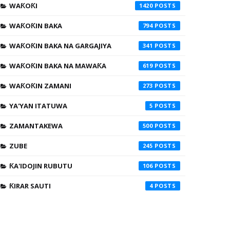
WAƘOƘI
1420
WAƘOƘIN BAKA
794
WAƘOƘIN BAKA NA GARGAJIYA
341
WAƘOƘIN BAKA NA MAWAƘA
619
WAƘOƘIN ZAMANI
273
YA'YAN ITATUWA
5
ZAMANTAKEWA
500
ZUBE
245
ƘA'IDOJIN RUBUTU
106
ƘIRAR SAUTI
4