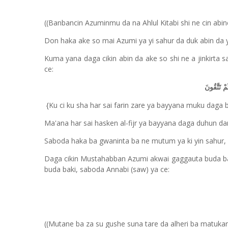
((Banbancin Azuminmu da na Ahlul Kitabi shi ne cin abin
Don haka ake so mai Azumi ya yi sahur da duk abin da 
Kuma yana daga cikin abin da ake so shi ne a jinkirta sa
ce:
ْ تَتَّقُونَ
{Ku ci ku sha har sai farin zare ya bayyana muku daga b
Ma'ana har sai hasken al-fijr ya bayyana daga duhun da
Saboda haka ba gwaninta ba ne mutum ya ki yin sahur, ha
Daga cikin Mustahabban Azumi akwai gaggauta buda bak
buda baki, saboda Annabi (saw) ya ce:
((Mutane ba za su gushe suna tare da alheri ba matukar