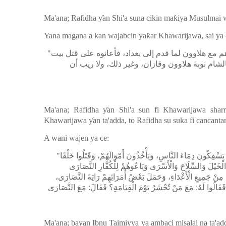
Ma'ana; Rafidha
ƴ
an Shi'a suna cikin ma
ƙ
iya Musulmai 
Yana magana a kan wajabcin ya
ƙ
ar Khawarijawa, sai ya 
"
م مع هلاوون لما قدم إلى بغداد، فأعانوه على قتل بيت
الشام نوبة هلاوون وقازان، وغير ذلك، ولا ريب أن
Ma'ana; Rafidha
ƴ
an Shi'a sun fi Khawarijawa shar
Khawarijawa
ƴ
an ta'adda, to Rafidha su suka fi cancanta
A wani wajen ya ce:
"
َسْفِكُونَ دِمَاءَ النَّاسِ، وَيَأْخُذُونَ أَمْوَالَهُمْ، وَقَتَلُوا خَلْقًا
لْخَيْلَ وَالسِّلَاحَ وَالْأَسْرَى وَبَاعُوهُمْ لِلْكُفَّارِ النَّصَارَى
َ مِنْ جَمِيعِ الْأَعْدَاءِ، وَحَمَلَ بَعْضُ أُمَرَائِهِمْ رَايَةَ النَّصَارَى
فَقَالُوا لَهُ: مَعَ مَنْ تُحْشَرُ يَوْمَ الْقِيَامَةِ؟ فَقَالَ: مَعَ النَّصَارَى
Ma'ana; bayan Ibnu Taimiyya ya ambaci misalai na ta'add