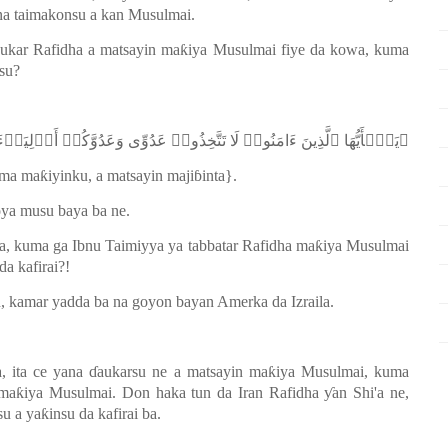
na taimakonsu a kan Musulmai.
ukar Rafidha a matsayin ma
ƙ
iya Musulmai fiye da kowa, kuma
 su?
یَـٰۤأَیُّهَا ٱلَّذِینَ ءَامَنُوا۟ لَا تَتَّخِذُوا۟ عَدُوِّی وَعَدُوَّكُمۡ أَوۡلِیَا]
uma ma
ƙ
iyinku, a matsayin maji
ɓ
inta}.
oya musu baya ba ne.
ba, kuma ga Ibnu Taimiyya ya tabbatar Rafidha ma
ƙ
iya Musulmai
da kafirai?!
n, kamar yadda ba na goyon bayan Amerka da Izraila.
, ita ce yana
ɗ
aukarsu ne a matsayin ma
ƙ
iya Musulmai, kuma
 ma
ƙ
iya Musulmai. Don haka tun da Iran Rafidha
ƴ
an Shi'a ne,
su a ya
ƙ
insu da kafirai ba.