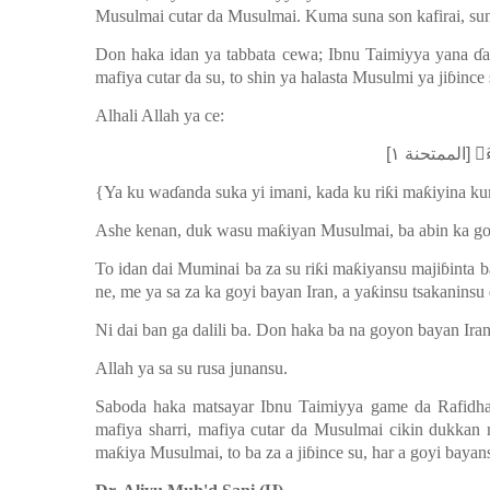
Musulmai cutar da Musulmai. Kuma suna son kafirai, su
Don haka idan ya tabbata cewa; Ibnu Taimiyya yana
ɗ
a
mafiya cutar da su, to shin ya halasta Musulmi ya ji
ɓ
ince
Alhali Allah ya ce:
﴿ۤءَ﴾ [الممتحنة ١
{Ya ku wa
ɗ
anda suka yi imani, kada ku ri
ƙ
i ma
ƙ
iyina k
Ashe kenan, duk wasu ma
ƙ
iyan Musulmai, ba abin ka g
To idan dai Muminai ba za su ri
ƙ
i ma
ƙ
iyansu maji
ɓ
inta 
ne, me ya sa za ka goyi bayan Iran, a ya
ƙ
insu tsakaninsu 
Ni dai ban ga dalili ba. Don haka ba na goyon bayan Ira
Allah ya sa su rusa junansu.
Saboda haka matsayar Ibnu Taimiyya game da Rafidha
mafiya sharri, mafiya cutar da Musulmai cikin dukkan
ma
ƙ
iya Musulmai, to ba za a ji
ɓ
ince su, har a goyi bayan