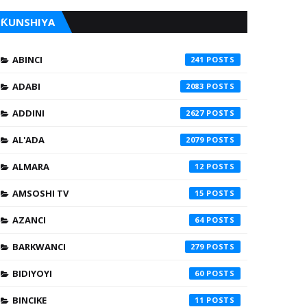
ƘUNSHIYA
ABINCI
241
ADABI
2083
ADDINI
2627
AL'ADA
2079
ALMARA
12
AMSOSHI TV
15
AZANCI
64
BARKWANCI
279
BIDIYOYI
60
BINCIKE
11