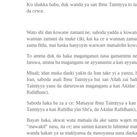
Ko shakka babu, duk wanda ya san Ibnu Taimiyya to lal
da cewa:
Wato shi
ɗ
an kowane zamani ne, saboda yadda a kowane 
wannan zamani da muke ciki, kai ka ce a wannan zama
zama fitila, mai haska hanyoyin warware matsalolin kow
To amma duk da haka maganganun nasa gamammu ne, wa
faruwa, amma ba maganganu ne ayyanannu a kan ayyan
Misali; idan muka
ɗ
auki ya
ƙ
in da Iran take yi a yanzu,
Iran, saboda asali Ibnu Taimiyya bai san Allah zai ha
Taimiyya yana da
ɗ
aruruwan maganganu a kan A
ƙ
idar
Rafidhanci.
Saboda haka ba za a ce: Matsayar Ibnu Taimiyya a kan
Taimiyya a kan Rafidha
ƴ
an Shi'a, da A
ƙ
idar Rafidhanci
Bayan haka, akwai wata matsala da ake samu wajen ma
"mawa
ƙ
if" nasu, ita ce; ana samun
ƙ
arancin fahimtar ma
wanda hakan ya sa ma
ƙ
iyansa da masoyansa suna
ɗ
auka