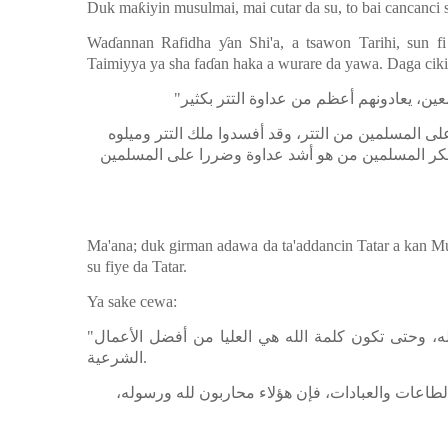
Duk ma
ƙ
iyin musulmai, mai cutar da su, to bai cancanc
Wa
ɗ
annan Rafidha
ƴ
an Shi'a, a tsawon Tarihi, sun f
Taimiyya ya sha fa
ɗ
an haka a wurare da yawa. Daga ciki
"
ين، يعادونهم أعظم من عداوة التتر بكثير
لى المسلمين من التتر، وقد أفسدوا ملك التتر وميلوه
كر المسلمين من هو أشد عداوة وضررا على المسلمين
Ma'ana; duk girman adawa da ta'addancin Tatar a kan Mu
su fiye da Tatar.
Ya sake cewa:
"
له، وحتى تكون كلمة الله هي العليا من أفضل الأعمال
الشرعية
.
طاعات والعبادات، فإن هؤلاء محاربون لله ورسوله