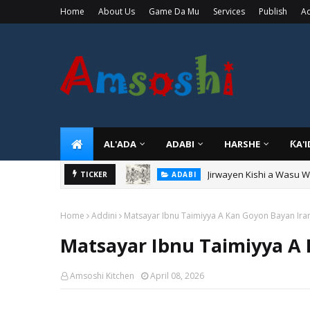
Home
About Us
Game Da Mu
Services
Publish
Ad
AL'ADA
ADABI
HARSHE
ƘA'
Jirwayen Kishi a Wasu 
ADABI
Sarkin Gummi Na Sha Bi
TICKER
TARIHI
Home
Addini
Matsayar Ibnu Taimiyya A Kan Goyon Bayan Ira
Matsayar Ibnu Taimiyya A
Amsoshi Kitchen
April 08, 2026