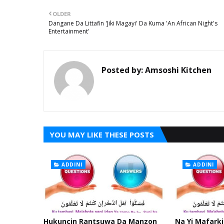
OLDER
Dangane Da Littafin 'Jiki Magayi' Da Kuma 'An African Night's
Entertainment'
Posted by:
Amsoshi Kitchen
YOU MAY LIKE THESE POSTS
ADDINI
ADDINI
Hukuncin Rantsuwa Da Manzon
Na Yi Mafarki