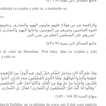
جامع المسائل لابن تيمية (٧/ ٤٣٦)
wa
ɗ
anda ya wajaba a ya
ƙ
e su, a mur
ƙ
ushe su.
ce:
والرافضة شر من هؤلاء؛ فإنهم يعاونون اليهود والنصارى، وعاونوه
النبوة العباسيين وغيرهم من المؤمنين، وأعانوا اليهود والنصارى ب
ضررهم على المسلمين أعظم من ضرر التتر
".
جامع المسائل لابن تيمية (٧/ ٤٣٨)
ri da cutar da Musulmai. Don haka, idan ya wajaba a ya
ƙ
i
r a ya
ƙ
e su.
وَقَدْ علِمَ أَنَّهُ كَانَ بِسَاحِلِ الشَّامِ جَبَلٌ كَبِيرٌ، فِيهِ أُلُوفٌ مِنَ الرَّافِضَةِ ي
عَظِيمًا وَأَخَذُوا أَمْوَالَهُمْ، وَلَمَّا انْكَسَرَ الْمُسْلِمُونَ سَنَةَ غَازَانَ، أَخَذُوا ا
بِقُبْرُصَ، وَأَخَذُوا مَنْ مَرَّ بِهِمْ مِنَ الْجُنْدِ، وَكَانُوا أَضَرَّ عَلَى الْمُسْلِمِين،
وَقَالُوا لَهُ: أَيُّمَا خَيْرٌ: الْمُسْلِمُونَ أَوِ النَّصَارَى؟ فَقَالَ: بَلِ النَّصَارَى. 
".
منهاج السنة (٥/ ١٥٨ - ١٥٩)
ancin Rafidha, sai ya tabbatar da cewa; sun fi duk wani ma
ƙ
iyin