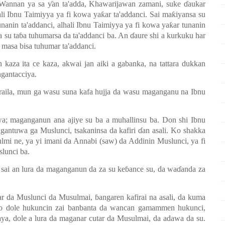
. Wannan ya sa
ƴ
an ta'adda, Khawarijawan zamani, suke
ɗ
aukar
hali Ibnu Taimiyya ya fi kowa ya
ƙ
ar ta'addanci. Sai ma
ƙ
iyansa su
unanin ta'addanci, alhali Ibnu Taimiyya ya fi kowa ya
ƙ
ar tunanin
 su ta
ɓ
a tuhumarsa da ta'addanci ba. An
ɗ
aure shi a kurkuku har
 masa bisa tuhumar ta'addanci.
kaza ita ce kaza, akwai jan aiki a gabanka, na tattara dukkan
ngantacciya.
Izraila, mun ga wasu suna kafa hujja da wasu maganganu na Ibnu
wa; maganganun ana ajiye su ba a muhallinsu ba. Don shi Ibnu
gantuwa ga Muslunci, tsakaninsa da kafiri
ɗ
an asali. Ko shakka
lmi ne, ya yi imani da Annabi (saw) da Addinin Muslunci, ya fi
lunci ba.
ai an lura da maganganun da za su ke
ɓ
ance su, da wa
ɗ
anda za
tar da Muslunci da Musulmai,
ɓ
angaren kafirai na asali, da kuma
, to dole hukuncin zai banbanta da wancan gamammen hukunci,
ya, dole a lura da maganar cutar da Musulmai, da adawa da su.