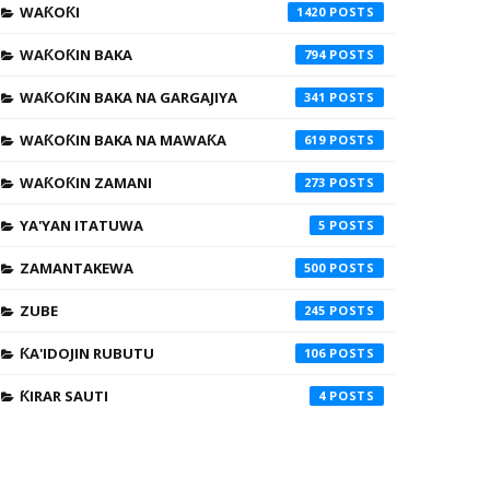
WAƘOƘI
1420
WAƘOƘIN BAKA
794
WAƘOƘIN BAKA NA GARGAJIYA
341
WAƘOƘIN BAKA NA MAWAƘA
619
WAƘOƘIN ZAMANI
273
YA'YAN ITATUWA
5
ZAMANTAKEWA
500
ZUBE
245
ƘA'IDOJIN RUBUTU
106
ƘIRAR SAUTI
4