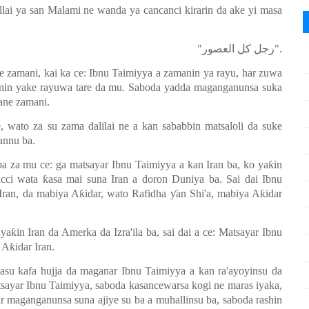
lai ya san Malami ne wanda ya cancanci kirarin da ake yi masa
"
رجل كل العصور
".
zamani, kai ka ce: Ibnu Taimiyya a zamanin ya rayu, har zuwa
nin yake rayuwa tare da mu. Saboda yadda maganganunsa suka
ane zamani.
to za su zama dalilai ne a kan sababbin matsaloli da suke
annu ba.
 ba za mu ce: ga matsayar Ibnu Taimiyya a kan Iran ba, ko ya
ƙ
in
licci wata
ƙ
asa mai suna Iran a doron Duniya ba. Sai dai Ibnu
 Iran, da mabiya A
ƙ
idar, wato Rafidha
ƴ
an Shi'a, mabiya A
ƙ
idar
 ya
ƙ
in Iran da Amerka da Izra'ila ba, sai dai a ce: Matsayar Ibnu
, A
ƙ
idar Iran.
su kafa hujja da maganar Ibnu Taimiyya a kan ra'ayoyinsu da
tsayar Ibnu Taimiyya, saboda kasancewarsa kogi ne maras iyaka,
r maganganunsa suna ajiye su ba a muhallinsu ba, saboda rashin