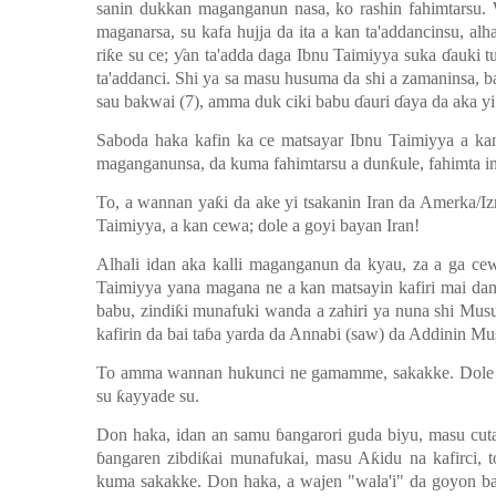
sanin dukkan maganganun nasa, ko rashin fahimtarsu
maganarsa, su kafa hujja da ita a kan ta'addancinsu, al
ri
ƙ
e su ce;
ƴ
an ta'adda daga Ibnu Taimiyya suka
ɗ
auki t
ta'addanci. Shi ya sa masu husuma da shi a zamaninsa, ba
sau bakwai (7), amma duk ciki babu
ɗ
auri
ɗ
aya da aka yi
Saboda haka kafin ka ce matsayar Ibnu Taimiyya a kan 
maganganunsa, da kuma fahimtarsu a dun
ƙ
ule, fahimta i
To, a wannan ya
ƙ
i da ake yi tsakanin Iran da Amerka/
Taimiyya, a kan cewa; dole a goyi bayan Iran!
Alhali idan aka kalli maganganun da kyau, za a ga ce
Taimiyya yana magana ne a kan matsayin kafiri mai dan
babu, zindi
ƙ
i munafuki wanda a zahiri ya nuna shi Musu
kafirin da bai ta
ɓ
a yarda da Annabi (saw) da Addinin Mus
To amma wannan hukunci ne gamamme, sakakke. Dole s
su
ƙ
ayyade su.
Don haka, idan an samu
ɓ
angarori guda biyu, masu cu
ɓ
angaren zibdi
ƙ
ai munafukai, masu A
ƙ
idu na kafirci
kuma sakakke. Don haka, a wajen "wala'i" da goyon ba