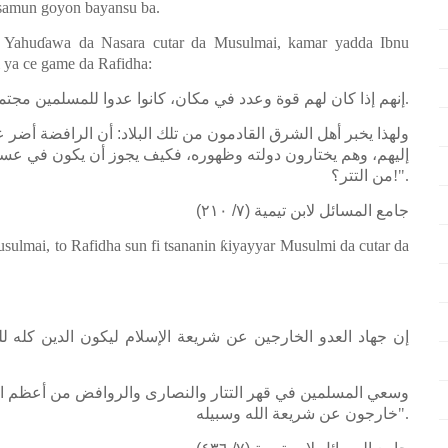
i samun goyon bayansu ba.
i Yahu
ɗ
awa da Nasara cutar da Musulmai, kamar yadda Ibnu
 ya ce game da Rafidha:
إنهم إذا كان لهم قوة وعدد في مكان، كانوا عدوا للمسلمين مجتمع
.
ولهذا يخبر أهل الشرق القادمون من تلك البلاد: أن الرافضة أضر ع
إليهم، وهم يختارون دولته وظهوره، فكيف يجوز أن يكون في عس
من التتر؟
!".
جامع المسائل لابن تيمية (٧/ ٢١٠)
sulmai, to Rafidha sun fi tsananin
ƙ
iyayyar Musulmi da cutar da
إن جهاد العدو الخارجين عن شريعة الإسلام ليكون الدين كله ل
وسعي المسلمين في قهر التتار والنصارى والروافض من أعظم ال،
خارجون عن شريعة الله وسبيله
".