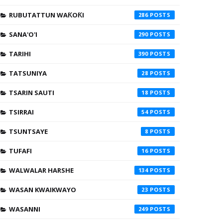
RUBUTATTUN WAƘOƘI
286
SANA'O'I
290
TARIHI
390
TATSUNIYA
28
TSARIN SAUTI
18
TSIRRAI
54
TSUNTSAYE
8
TUFAFI
16
WALWALAR HARSHE
134
WASAN KWAIKWAYO
23
WASANNI
249