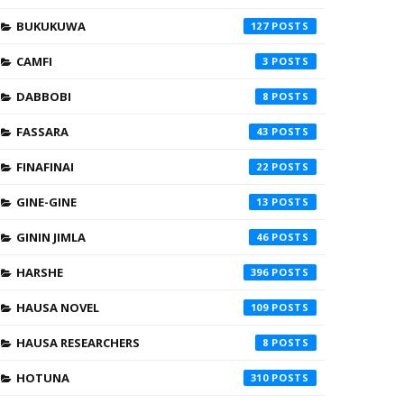
BUKUKUWA
127
CAMFI
3
DABBOBI
8
FASSARA
43
FINAFINAI
22
GINE-GINE
13
GININ JIMLA
46
HARSHE
396
HAUSA NOVEL
109
HAUSA RESEARCHERS
8
HOTUNA
310