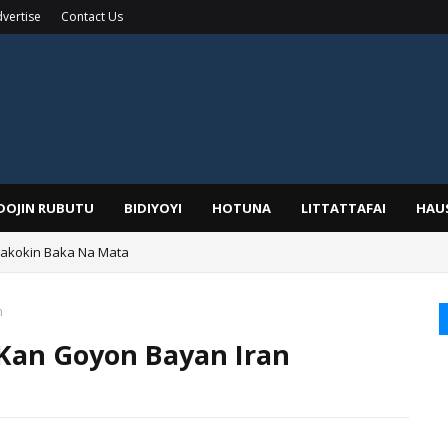
vertise
Contact Us
IDOJIN RUBUTU
BIDIYOYI
HOTUNA
LITTATTAFAI
HAU
Wakokin Baka Na Mata
yar: Sarkin Mafaran Gummi Justice Lawal Hassan
n
 Kan Goyon Bayan Iran