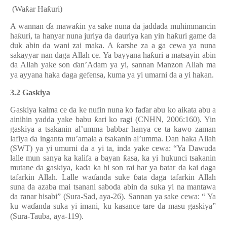
(Wa
ƙ
ar Ha
ƙ
uri)
A wannan
ɗ
a mawa
ƙ
in ya sake nuna da jaddada muhimmancin
ha
ƙ
uri, ta hanyar nuna juriya da dauriya kan yin ha
ƙ
uri game da
duk abin da wani zai maka. A
ƙ
arshe za a ga cewa ya nuna
sakayyar nan daga Allah ce. Ya bayyana ha
ƙ
uri a matsayin abin
da Allah yake son
ɗ
an’Adam ya yi, sannan Manzon Allah ma
ya ayyana haka daga gefensa, kuma ya yi umarni da a yi hakan.
3.2 Gaskiya
Gaskiya kalma ce da ke nufin nuna ko fa
ɗ
ar abu ko aikata abu a
ainihin yadda yake babu
ƙ
ari ko ragi (CNHN, 2006:160). Yin
gaskiya a tsakanin al’umma babbar hanya ce ta kawo zaman
lafiya da inganta mu’amala a tsakanin al’umma. Dan haka Allah
(SWT) ya yi umurni da a yi ta, inda yake cewa: “Ya Dawuda
lalle mun sanya ka kalifa a bayan
ƙ
asa, ka yi hukunci tsakanin
mutane da gaskiya, kada ka bi son rai har ya
ɓ
atar da kai daga
tafarkin Allah. Lalle wa
ɗ
anda suke
ɓ
ata daga tafarkin Allah
suna da azaba mai tsanani saboda abin da suka yi na mantawa
da ranar hisabi” (Sura-Sad, aya-26). Sannan ya sake cewa: “ Ya
ku wa
ɗ
anda suka yi imani, ku kasance tare da masu gaskiya”
(Sura-Tauba, aya-119).