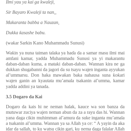
Ilmi yau ya kai ga kwaleji,
Sir Bayaro Kwaleji ta nan,,
Makaranta babba a Nauzan,
Dukka
ƙ
asashe babu.
(wa
ƙ
ar Sarkin Kano Muhammadu Sunusi)
Wa
ƙ
in ya nuna taiman talaka ya ha
ɗ
a da a samar masu ilmi mai
amfani kamar, yadda Muhammadu Sunusi ya yi makarantu
daban-daban kuma, a mataki daban-daban. Wannan kira ne ga
dukkan shugabanni da jagori da su tsayu wajen inganta ayyukan
al’ummarsu. Don haka mawa
ƙ
an baka nahausa suna
ƙ
o
ƙ
ari
wajen ganin an kyautata mu’amala tsakanin al’umma, kamar
yadda addini ya tanada.
3.5 Dogaro da Kai
Dogaro da kais hi ne neman halak, kauce wa son banza da
mutuwar zuciya wajen neman abun da za a rayu das hi. Wannan
yana daga cikin muhimman al’amura da suke inganta mu’amala
a tsakanin al’umma. Wannan ya sa Allah ya ce: “ A yayin da aka
idar da sallah, to ku watsu cikin gari, ku nema daga falalar Allah