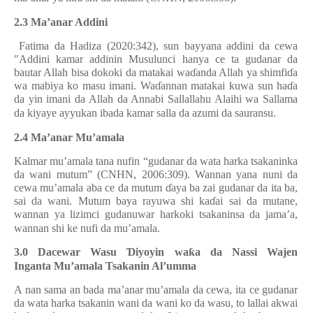
2.3 Ma’anar Addini
Fatima da Hadiza (2020:342), sun bayyana addini da cewa
"Addini kamar addinin Musulunci hanya ce ta gudanar da
bautar Allah bisa dokoki da matakai wa
ɗ
anda Allah ya shimfi
ɗ
a
wa mabiya ko masu imani. Wa
ɗ
annan matakai kuwa sun ha
ɗ
a
da yin imani da Allah da Annabi Sallallahu Alaihi wa Sallama
da kiyaye ayyukan ibada kamar salla da azumi da sauransu.
2.4 Ma’anar Mu’amala
Kalmar mu’amala tana nufin “gudanar da wata harka tsakaninka
da wani mutum” (CNHN, 2006:309). Wannan yana nuni da
cewa mu’amala aba ce da mutum
ɗ
aya ba zai gudanar da ita ba,
sai da wani. Mutum baya rayuwa shi ka
ɗ
ai sai da mutane,
wannan ya lizimci gudanuwar harkoki tsakaninsa da jama’a,
wannan shi ke nufi da mu’amala.
3.0 Dacewar Wasu
Ɗ
iyoyin wa
ƙ
a da Nassi Wajen
Inganta
Mu’amala Tsakanin Al’umma
A nan sama an bada ma’anar mu’amala da cewa, ita ce gudanar
da wata harka tsakanin wani da wani ko da wasu, to lallai akwai