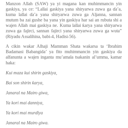
Manzon Allah (SAW) ya yi magana kan muhimmancin yin
gaskiya, ya ce: “Lallai gaskiya yana shiryarwa zuwa ga
ɗ
a’a,
kuma lallai
ɗ
a’a yana shiryarwa zuwa ga Aljanna, sannan
mutum ba zai gushe ba yana yin gaskiya har sai an rubuta shi a
wajen Allah mai gaskiya ne. Kuma lallai
ƙ
arya yana shiryarwa
zuwa ga fajirci, sannan fajirci yana shiryarwa zuwa ga wuta”
(Riyadu Assalihina, babi-4, Hadisi-56).
A cikin wa
ƙ
ar Alhaji Mamman Shata wa
ƙ
arsa ta ‘Ibrahim
Badamasi Babangida’ ya fito muhimmancin yin gaskiya da
alfanunta a wajen inganta mu’amala tsakanin al’umma, kamar
haka:
Kui maza kui shirin gaskiya,
Bai son shirin
ƙ
arya,
Janaral na Mairo giwa,
Ya kori mai danniya,
Ya kori mai mur
ɗ
iya
Janaral na Mairo giwa.