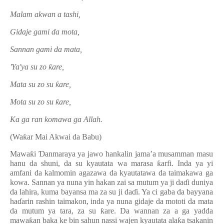
Malam akwan a tashi,
Gidaje gami da mota,
Sannan gami da mata,
'Ya'ya su zo
ƙ
are,
Mata su zo su
ƙ
are,
Mota su zo su
ƙ
are,
Ka ga ran komawa ga Allah.
(Wa
ƙ
ar Mai Akwai da Babu)
Mawa
ƙ
i
Ɗ
anmaraya ya jawo hankalin jama’a musamman masu
hanu da shuni, da su kyautata wa marasa
ƙ
arfi. Inda ya yi
amfani da kalmomin agazawa da kyautatawa da taimakawa ga
kowa. Sannan ya nuna yin hakan zai sa mutum ya ji da
ɗ
i duniya
da lahira, kuma bayansa ma za su ji da
ɗ
i. Ya ci gaba da bayyana
ha
ɗ
arin rashin taimakon, inda ya nuna gidaje da mototi da mata
da mutum ya tara, za su
ƙ
are. Da wannan za a ga yadda
mawa
ƙ
an baka ke bin sahun nassi wajen kyautata ala
ƙ
a tsakanin