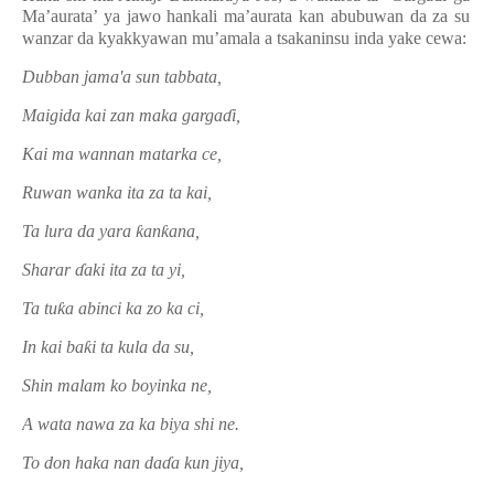
Ma’aurata’ ya jawo hankali ma’aurata kan abubuwan da za su
wanzar da kyakkyawan mu’amala a tsakaninsu inda yake cewa:
Dubban jama'a sun tabbata,
Maigida kai zan maka garga
ɗ
i,
Kai ma wannan matarka ce,
Ruwan wanka ita za ta kai,
Ta lura da yara
ƙ
an
ƙ
ana,
Sharar
ɗ
aki ita za ta yi,
Ta tu
ƙ
a abinci ka zo ka ci,
In kai ba
ƙ
i ta kula da su,
Shin malam ko boyinka ne,
A wata nawa za ka biya shi ne.
To don haka nan da
ɗ
a kun jiya,