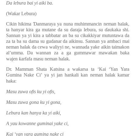
Da lebura bai yi aiki ba.
(Wa
ƙ
ar Lebura)
Cikin hikima
Ɗ
anmaraya ya nuna muhimmancin neman halak,
ta hanyar kira ga mutane da su daraja lebura, su
ɗ
aukaka shi.
Sannan ya yi kira a tabbatar an ba su cikakkiyar mutuntawa da
za ta ba su dama su gudanar da aikinsu. Sannan ya ambaci mai
neman halak da cewa waliyyi ne, wannada yake aikin taimakon
al’umma. Da wannan za a ga gummawar mawa
ƙ
an baka
wajen
ƙ
arfafa masu neman halak.
Dr. Mamman Shata Katsina a wa
ƙ
arsa ta ‘Kai ‘Yan Yara
Gumina Nake Ci’ ya yi jan hankali kan neman halak kamar
haka:
Masu zuwa ofis ku yi ofis,
Masu zuwa gona ku yi gona,
Lebura kan hanya ka yi aiki,
A yau kowanne guminai yake ci,
Kai ‘yan yara gumina nake ci