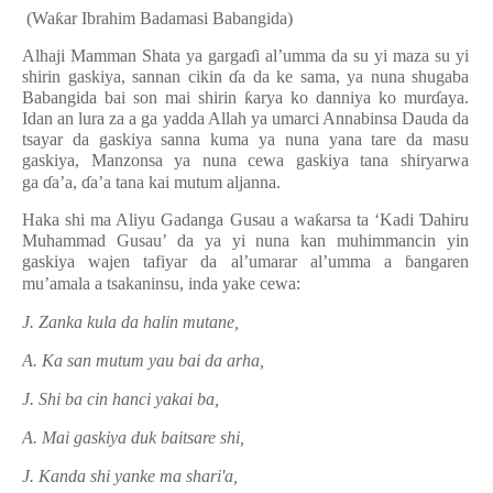
(Wa
ƙ
ar Ibrahim Badamasi Babangida)
Alhaji Mamman Shata ya garga
ɗ
i al’umma da su yi maza su yi
shirin gaskiya, sannan cikin
ɗ
a da ke sama, ya nuna shugaba
Babangida bai son mai shirin
ƙ
arya ko danniya ko mur
ɗ
aya.
Idan an lura za a ga yadda Allah ya umarci Annabinsa Dauda da
tsayar da gaskiya sanna kuma ya nuna yana tare da masu
gaskiya, Manzonsa ya nuna cewa gaskiya tana shiryarwa
ga
ɗ
a’a,
ɗ
a’a tana kai mutum aljanna.
Haka shi ma Aliyu Gadanga Gusau a wa
ƙ
arsa ta ‘Kadi
Ɗ
ahiru
Muhammad Gusau’ da ya yi nuna kan muhimmancin yin
gaskiya wajen tafiyar da al’umarar al’umma a
ɓ
angaren
mu’amala a tsakaninsu, inda yake cewa:
J. Zanka kula da halin mutane,
A. Ka san mutum yau bai da arha,
J. Shi ba cin hanci yakai ba,
A. Mai gaskiya duk baitsare shi,
J. Kanda shi yanke ma shari'a,