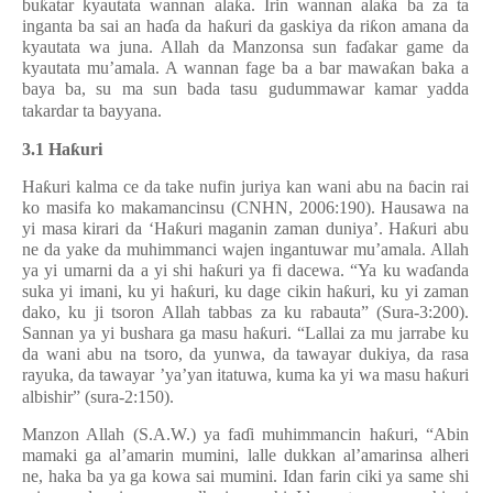
bu
ƙ
atar kyautata wannan ala
ƙ
a. Irin wannan ala
ƙ
a ba za ta
inganta ba sai an ha
ɗ
a da ha
ƙ
uri da gaskiya da ri
ƙ
on amana da
kyautata wa juna. Allah da Manzonsa sun fa
ɗ
akar game da
kyautata mu’amala. A wannan fage ba a bar mawa
ƙ
an baka a
baya ba, su ma sun bada tasu gudummawar kamar yadda
takardar ta bayyana.
3.1 Ha
ƙ
uri
Ha
ƙ
uri kalma ce da take nufin juriya kan wani abu na
ɓ
acin rai
ko masifa ko makamancinsu (CNHN, 2006:190). Hausawa na
yi masa kirari da ‘Ha
ƙ
uri maganin zaman duniya’. Ha
ƙ
uri abu
ne da yake da muhimmanci wajen ingantuwar mu’amala. Allah
ya yi umarni da a yi shi ha
ƙ
uri ya fi dacewa. “Ya ku wa
ɗ
anda
suka yi imani, ku yi ha
ƙ
uri, ku dage cikin ha
ƙ
uri, ku yi zaman
dako, ku ji tsoron Allah tabbas za ku rabauta” (Sura-3:200).
Sannan ya yi bushara ga masu ha
ƙ
uri. “Lallai za mu jarrabe ku
da wani abu na tsoro, da yunwa, da tawayar dukiya, da rasa
rayuka, da tawayar ’ya’yan itatuwa, kuma ka yi wa masu ha
ƙ
uri
albishir” (sura-2:150).
Manzon Allah (S.A.W.) ya fa
ɗ
i muhimmancin ha
ƙ
uri, “Abin
mamaki ga al’amarin mumini, lalle dukkan al’amarinsa alheri
ne, haka ba ya ga kowa sai mumini. Idan farin ciki ya same shi