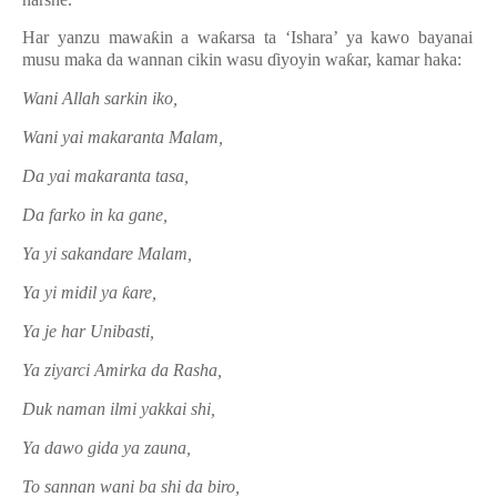
Har yanzu mawa
ƙ
in a wa
ƙ
arsa ta ‘Ishara’ ya kawo bayanai
musu maka da wannan cikin wasu
ɗ
iyoyin wa
ƙ
ar, kamar haka:
Wani Allah sarkin iko,
Wani yai makaranta Malam,
Da yai makaranta tasa,
Da farko in ka gane,
Ya yi sakandare Malam,
Ya yi midil ya
ƙ
are,
Ya je har Unibasti,
Ya ziyarci Amirka da Rasha,
Duk naman ilmi yakkai shi,
Ya dawo gida ya zauna,
To sannan wani ba shi da biro,