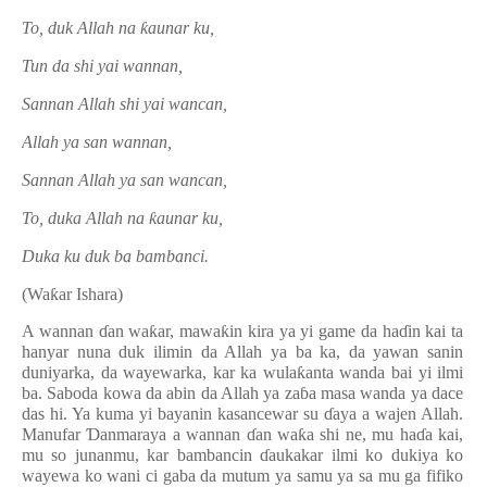
To, duk Allah na
ƙ
aunar ku,
Tun da shi yai wannan,
Sannan Allah shi yai wancan,
Allah ya san wannan,
Sannan Allah ya san wancan,
To, duka Allah na
ƙ
aunar ku,
Duka ku duk ba bambanci.
(Wa
ƙ
ar Ishara)
A wannan
ɗ
an wa
ƙ
ar, mawa
ƙ
in kira ya yi game da ha
ɗ
in kai ta
hanyar nuna duk ilimin da Allah ya ba ka, da yawan sanin
duniyarka, da wayewarka, kar ka wula
ƙ
anta wanda bai yi ilmi
ba. Saboda kowa da abin da Allah ya za
ɓ
a masa wanda ya dace
das hi. Ya kuma yi bayanin kasancewar su
ɗ
aya a wajen Allah.
Manufar
Ɗ
anmaraya a wannan
ɗ
an wa
ƙ
a shi ne, mu ha
ɗ
a kai,
mu so junanmu, kar bambancin
ɗ
aukakar ilmi ko dukiya ko
wayewa ko wani ci gaba da mutum ya samu ya sa mu ga fifiko