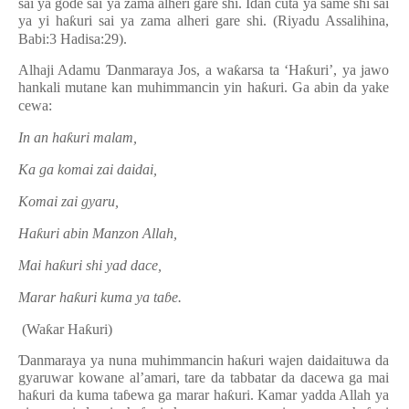
sai ya gode sai ya zama alheri gare shi. Idan cuta ya same shi sai
ya yi ha
ƙ
uri sai ya zama alheri gare shi. (Riyadu Assalihina,
Babi:3 Hadisa:29).
Alhaji Adamu
Ɗ
anmaraya Jos, a wa
ƙ
arsa ta ‘Ha
ƙ
uri’, ya jawo
hankali mutane kan muhimmancin yin ha
ƙ
uri. Ga abin da yake
cewa:
In an ha
ƙ
uri malam,
Ka ga komai zai daidai,
Komai zai gyaru,
Ha
ƙ
uri abin Manzon Allah,
Mai ha
ƙ
uri shi yad dace,
Marar ha
ƙ
uri kuma ya ta
ɓ
e.
(Wa
ƙ
ar Ha
ƙ
uri)
Ɗ
anmaraya ya nuna muhimmancin ha
ƙ
uri wajen daidaituwa da
gyaruwar kowane al’amari, tare da tabbatar da dacewa ga mai
ha
ƙ
uri da kuma ta
ɓ
ewa ga marar ha
ƙ
uri. Kamar yadda Allah ya