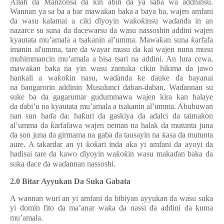
Allah da Manzonsa da
ƙ
in abin da ya sa
ɓ
a wa addninsu.
Wannan ya sa ba a bar mawa
ƙ
an baka a baya ba, wajen amfani
da wasu kalamai a ciki
ɗ
iyoyin wa
ƙ
o
ƙ
insu wa
ɗ
anda in an
nazarce su suna da dacewarsu da wasu nassoshin addini wajen
kyautata mu’amala a tsakanin al’umma. Mawa
ƙ
an suna
ƙ
arfafa
imanin al'umma, tare da wayar musu da kai wajen nuna musu
muhimmancin mu’amala a bisa tsari na addini. An lura cewa,
mawa
ƙ
an baka na yin wasu zantuka cikin hikima da jawo
hankali a wa
ƙ
o
ƙ
in nasu, wa
ɗ
anda ke
ɗ
auke da bayanai
na
ɓ
angarorin addinin Musulunci daban-daban. Wa
ɗ
annan su
suke ba da gagarumar gudummawa wajen kira kan halaye
da
ɗ
abi’u na kyautata mu’amala a tsakanin al’umma. Abubuwan
nan sun ha
ɗ
a da: ha
ƙ
uri da gaskiya da adalci da taimakon
al’umma da
ƙ
arfafawa wajen neman na halak da mutunta juna
da son juna da girmama na gaba da tausayin na
ƙ
asa da mutunta
aure. A takardar an yi
ƙ
o
ƙ
ari inda aka yi amfani da ayoyi da
hadisai tare da kawo
ɗ
iyoyin wa
ƙ
o
ƙ
in wasu maka
ɗ
an baka da
suka dace da wa
ɗ
annan nassoshi.
2.0 Bitar Ayyukan Da Suka Gabata
A wannan wuri an yi amfani da bibiyan ayyukan da wasu suka
yi domin fito da ma’anar wa
ƙ
a da nassi da addini da kuma
mu’amala.