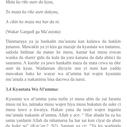
Mata ku ri
ƙ
e aure da kyau,
To maza ku ri
ƙ
e aure dakyau,
A cikin ko maza ma har da ni.
(Wa
ƙ
ar Garga
ɗ
i ga Ma’aurata)
Ɗ
anmaraya ya ja hankalin ma’aurata kan kulawa da ha
ƙƙ
in
junansu. Mawa
ƙ
in ya yi kira ga mazaje da kyautata wa matansu,
sadoda hidimar da matan ke musu, kamar kai musu rowan
wanka da sharer gida da kula da yara
ƙ
anana da dafa abinci da
sauransu. A
ƙ
arshe ya jawo hankalin maza da mata cewa su ri
ƙ
e
aure da kyau. Wa
ɗ
annan
ɗ
iyoyin sun yi nuni kan yadda
mawa
ƙ
an baka ke wayar wa al’umma kai wajen kyautata
mu’amala a tsakaninsu bisa dacewa da nassi.
3.4 Kyautata Wa Al’umma:
Kyautata wa al’umma yana nufin yi musu abin da zai faranta
musu rai ko, taimaka musu wajen biya musu bu
ƙ
atun da suke ci
musu tuwo a
ƙ
warya. Hakan yana da tasiri wajen inganta
mu’amala tsakanin al’umma. Allah y ace: “ Har abada ba za ku
samu yardarm Allah da rahamarsa ba har sai kun ciyar da abun
da kuke so” (
Ƙ
ur’an:2 :92). Sannan ya ce: “Ya ku wa
ɗ
anda