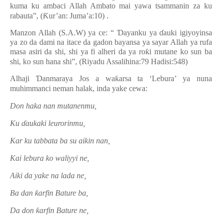
kuma ku ambaci Allah Ambato mai yawa tsammanin za ku
rabauta”, (
Ƙ
ur’an: Juma’a:10) .
Manzon Allah (S.A.W) ya ce: “
Ɗ
ayanku ya
ɗ
auki igiyoyinsa
ya zo da dami na itace da gadon bayansa ya sayar Allah ya rufa
masa asiri da shi, shi ya fi alheri da ya ro
ƙ
i mutane ko sun ba
shi, ko sun hana shi”, (Riyadu Assalihina:79 Hadisi:548)
Alhaji
Ɗ
anmaraya Jos a wa
ƙ
arsa ta ‘Lebura’ ya nuna
muhimmanci neman halak, inda yake cewa:
Don haka nan mutanenmu,
Ku
ɗ
aukaki leurorinmu,
Kar ku tabbata ba su aikin nan,
Kai lebura ko waliyyi ne,
Aiki da yake na lada ne,
Ba dan
ƙ
arfin Bature ba,
Da don
ƙ
arfin Bature ne,