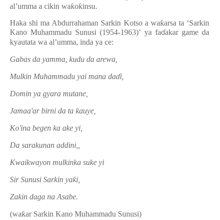
al’umma a cikin wa
ƙ
o
ƙ
insu.
Haka shi ma Abdurrahaman Sarkin Kotso a wa
ƙ
arsa ta ‘Sarkin
Kano Muhammadu Sunusi (1954-1963)’ ya fa
ɗ
akar game da
kyautata wa al’umma, inda ya ce:
Gabas da yamma, kudu da arewa,
Mulkin Muhammadu yai mana da
ɗ
i,
Domin ya gyara mutane,
Jamaa'ar birni da ta
ƙ
auye,
Ko'ina begen ka ake yi,
Da sarakunan addini,,
Kwaikwayon mulkinka suke yi
Sir Sunusi Sarkin ya
ƙ
i,
Zakin daga na Asabe.
(wa
ƙ
ar Sarkin Kano Muhammadu Sunusi)