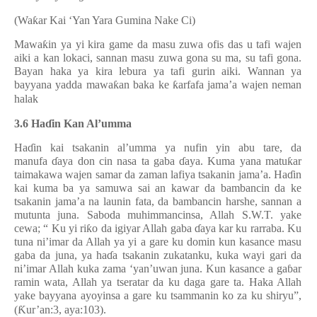
(Wa
ƙ
ar Kai ‘Yan Yara Gumina Nake Ci)
Mawa
ƙ
in ya yi kira game da masu zuwa ofis das u tafi wajen
aiki a kan lokaci, sannan masu zuwa gona su ma, su tafi gona.
Bayan haka ya kira lebura ya tafi gurin aiki. Wannan ya
bayyana yadda mawa
ƙ
an baka ke
ƙ
arfafa jama’a wajen neman
halak
3.6 Ha
ɗ
in Kan Al’umma
Ha
ɗ
in kai tsakanin al’umma ya nufin yin abu tare, da
manufa
ɗ
aya don cin nasa ta gaba
ɗ
aya. Kuma yana matu
ƙ
ar
taimakawa wajen samar da zaman lafiya tsakanin jama’a. Ha
ɗ
in
kai kuma ba ya samuwa sai an kawar da bambancin da ke
tsakanin jama’a na launin fata, da bambancin harshe, sannan a
mutunta juna. Saboda muhimmancinsa, Allah S.W.T. yake
cewa; “ Ku yi ri
ƙ
o da igiyar Allah gaba
ɗ
aya kar ku rarraba. Ku
tuna ni’imar da Allah ya yi a gare ku domin kun kasance masu
gaba da juna, ya ha
ɗ
a tsakanin zukatanku, kuka wayi gari da
ni’imar Allah kuka zama ‘yan’uwan juna. Kun kasance a ga
ɓ
ar
ramin wata, Allah ya tseratar da ku daga gare ta. Haka Allah
yake bayyana ayoyinsa a gare ku tsammanin ko za ku shiryu”,
(
Ƙ
ur’an:3, aya:103).