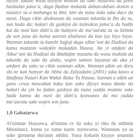
niyyar za
ƙ
ulo wasu
ɗ
iyoyin wa
ƙ
o
ƙ
i da suke nusarwa da jawo
hankulan jama’a, daga fitattun maka
ɗ
a daban-daban domin a
nazarce su a mahanga ta ilmi, tare da nuna inda suka dace da
nassi. Daga cikin abubuwan da wannan takarda ta fito da su,
sun ha
ɗ
a da: ha
ƙ
uri da gaskiya da taimakon jama’a da ha
ɗ
in
kai da nuni kan
ɗ
abi’u da halayen da ma’aurata za su lizimta
da son juna da kuma sauran abubuwa da kan iya biyo baya.
Wannan takarda ta
ƙ
unshi hujjoji daga al
ƙ
ur’ani da Hadisai da
kuma matanin wa
ƙ
o
ƙ
in maka
ɗ
an Hausa. An yi amfani da
Al
ƙ
ur’ani da Hadisai da littattafan masana da wasu mu
ƙ
alu da
takardu da suke da ala
ƙ
a, wajen samun bayanai da aka yi
amfani da sako su cikin wannan aikin. Wannan aikin an
ɗ
ora
shi ne kan hanyar da Abba da Zulyadaini (2001) suka kawo a
littafinsu Nazari Kan Wa
ƙ
ar Baka Ta Hausa. Sannan a aikin an
gano cewa mawa
ƙ
an baka kan sako
ɗ
iyoyi masu
ɗ
auke da
ha
ƙ
uri da yin ko fa
ɗ
an gaskiya da nuna yadda mutane suke
ha
ɗ
a kansu da nuni da
ɗ
abi’u kyawawa da ma yadda
ma’aurata suke wajen son juna.
1.0 Gabatarwa
Al'ummar Hausawa, al'umma ce da suka yi ri
ƙ
o da addinin
Musulunci, kuma ya zama tsarin rayuwarsu. Wannnan ya sa
suke girmama sha'anin addini. Suna
ƙ
o
ƙ
arin kiyaye umarnin