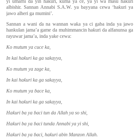
yi umarni da yin ha
ƙ
uri, kuma ya ce, ya yi wa masu ha
ƙ
uri
albishir. Sannan Annabi S.A.W. ya bayyana cewa ‘ha
ƙ
uri ya
jawo alheri ga mumini’.
Sannan a wani
ɗ
a na wannan wa
ƙ
a ya ci gaba inda ya jawo
hankulan jama’a game da muhimmancin ha
ƙ
uri da alfanunsa ga
rayuwar jama’a, inda yake cewa:
Ko mutum ya cuce ka,
In kai ha
ƙ
uri ka ga sakayya,
Ko mutum ya zage ka,
In kai ha
ƙ
uri ka ga sakayya,
Ko mutum ya
ɓ
ace ka,
In kai ha
ƙ
uri ka ga sakayya,
Ha
ƙ
uri ba ya
ɓ
aci tun da Allah ya so shi,
Ha
ƙ
uri ba ya
ɓ
aci tunda Annabi ya yi shi,
Ha
ƙ
uri ba ya
ɓ
aci, ha
ƙ
uri abin Manzon Allah.