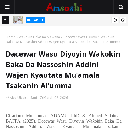
Na Mata
TARIHI
Sarkin Gummi Na Sha Biyar: Sarkin Mafaran Gummi Justice Lawal
Home
Hassan
Waƙoƙin Baka na Mawaƙa
Dacewar Wasu Diyoyin Wakokin
Baka Da Nassoshin Addini Wajen Kyautata Mu’amala Tsakanin Al’umma
Dacewar Wasu Diyoyin Wakokin
Baka Da Nassoshin Addini
Wajen Kyautata Mu’amala
Tsakanin Al’umma
Abu-Ubaida Sani
March 08, 2026
Citation:
Muhammad ADAMU PhD & Ahmed Sulaiman
BAFFA (2025). Dacewar Wasu
Ɗ
iyoyin Wa
ƙ
o
ƙ
in Baka Da
Nassoshin Addini, Wajen Kyautata Mu’amala Tsakanin