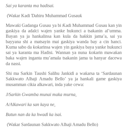
Sai ya karanta ma hadisai.
(Wa
ƙ
ar Kadi
Ɗ
ahiru Muhammad Gusau
ƙ
Mawa
ƙ
i Gadanga Gusau ya bi
Ƙ
adi Muhammad Gusau kan yin
gaskiya da adalci wajen yanke hukunci a tsakanin al’umma.
Bayan ya ja hankalinsa kan kula da ha
ƙƙ
in jama’a, sai ya
bayyana shi a matsayin mai gaskiya wanda bay a cin hanci.
Kuma sabo da
ƙ
o
ƙ
arinsa wajen yin gaskiya baya yanke hukunci
sai ya karanta ma Hadisi. Wannan ya nuna
ƙ
o
ƙ
arin mawa
ƙ
an
baka wajen inganta mu’amala tsakanin jama ta hanyar dacewa
da nassi.
Shi ma Sarkin Taushi Salihu Janki
ɗ
i a wa
ƙ
arsa ta ‘Sardaunan
Sakkwato Alhaji Amadu Bello’ ya ja hankali game gaskiya
musamman cikia alkawari, inda yake cewa:
J/Sarkin Gwamba munai maka murna,
A/Al
ƙ
awari ka san kaya ne,
Batun nan da ka hwa
ɗ
i ka isai.
(Wa
ƙ
ar Sardaunan Sakkwato Alhaji Amadu Bello)