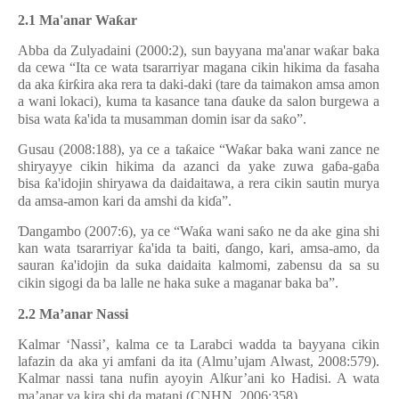
2.1 Ma'anar Wa
ƙ
ar
Abba da Zulyadaini (2000:2), sun bayyana ma'anar wa
ƙ
ar baka
da cewa “Ita ce wata tsararriyar magana cikin hikima da fasaha
da aka
ƙ
ir
ƙ
ira aka rera ta daki-daki (tare da taimakon amsa amon
a wani lokaci), kuma ta kasance tana
ɗ
auke da salon burgewa a
bisa wata
ƙ
a'ida ta musamman domin isar da sa
ƙ
o”.
Gusau (2008:188), ya ce a ta
ƙ
aice “Wa
ƙ
ar baka wani zance ne
shiryayye cikin hikima da azanci da yake zuwa ga
ɓ
a-ga
ɓ
a
bisa
ƙ
a'idojin shiryawa da daidaitawa, a rera cikin sautin murya
da amsa-amon kari da amshi da ki
ɗ
a”.
Ɗ
angambo (2007:6), ya ce “Wa
ƙ
a wani sa
ƙ
o ne da ake gina shi
kan wata tsararriyar
ƙ
a'ida ta baiti,
ɗ
ango, kari, amsa-amo, da
sauran
ƙ
a'idojin da suka daidaita kalmomi, zabensu da sa su
cikin sigogi da ba lalle ne haka suke a maganar baka ba”.
2.2 Ma’anar Nassi
Kalmar ‘Nassi’, kalma ce ta Larabci wadda ta bayyana cikin
lafazin da aka yi amfani da ita (Almu’ujam Alwast, 2008:579).
Kalmar nassi tana nufin ayoyin Al
ƙ
ur’ani ko Hadisi. A wata
ma’anar ya kira shi da matani (CNHN, 2006:358).