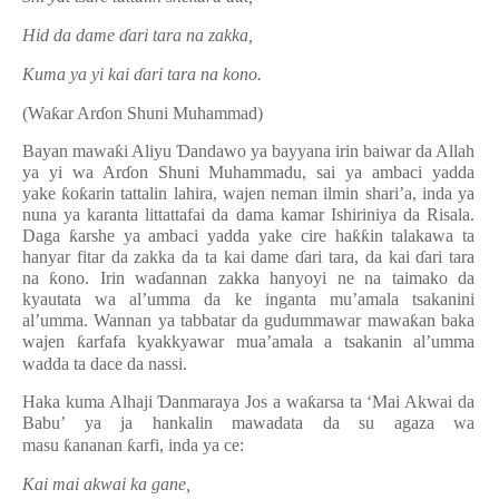
Hid da dame
ɗ
ari tara na zakka,
Kuma ya yi kai
ɗ
ari tara na kono.
(Wa
ƙ
ar Ar
ɗ
on Shuni Muhammad)
Bayan mawa
ƙ
i Aliyu
Ɗ
andawo ya bayyana irin baiwar da Allah
ya yi wa Ar
ɗ
on Shuni Muhammadu, sai ya ambaci yadda
yake
ƙ
o
ƙ
arin tattalin lahira, wajen neman ilmin shari’a, inda ya
nuna ya karanta littattafai da dama kamar Ishiriniya da Risala.
Daga
ƙ
arshe ya ambaci yadda yake cire ha
ƙƙ
in talakawa ta
hanyar fitar da zakka da ta kai dame
ɗ
ari tara, da kai
ɗ
ari tara
na
ƙ
ono. Irin wa
ɗ
annan zakka hanyoyi ne na taimako da
kyautata wa al’umma da ke inganta mu’amala tsakanini
al’umma. Wannan ya tabbatar da gudummawar mawa
ƙ
an baka
wajen
ƙ
arfafa kyakkyawar mua’amala a tsakanin al’umma
wadda ta dace da nassi.
Haka kuma Alhaji
Ɗ
anmaraya Jos a wa
ƙ
arsa ta ‘Mai Akwai da
Babu’ ya ja hankalin mawadata da su agaza wa
masu
ƙ
ananan
ƙ
arfi, inda ya ce:
Kai mai akwai ka gane,