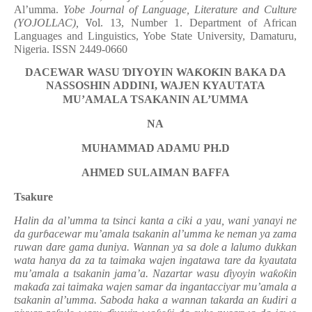
Al’umma.
Yobe Journal of Language, Literature and Culture
(YOJOLLAC),
Vol
. 13, Number 1. Department of African
Languages and Linguistics, Yobe State University, Damaturu,
Nigeria. ISSN 2449-0660
DACEWAR WASU
Ɗ
IYOYIN WA
Ƙ
O
Ƙ
IN BAKA DA
NASSOSHIN ADDINI, WAJEN KYAUTATA
MU’AMALA TSAKANIN AL’UMMA
NA
MUHAMMAD ADAMU PH.D
AHMED SULAIMAN BAFFA
Tsakure
Halin da al’umma ta tsinci kanta a ciki a yau, wani yanayi ne
da gur
ɓ
acewar mu’amala tsakanin al’umma ke neman ya zama
ruwan dare gama duniya. Wannan ya sa dole a lalumo dukkan
wata hanya da za ta taimaka wajen ingatawa tare da kyautata
mu’amala a tsakanin jama’a. Nazartar wasu
ɗ
iyoyin wa
ƙ
o
ƙ
in
maka
ɗ
a zai taimaka wajen samar da ingantacciyar mu’amala a
tsakanin al’umma. Saboda haka a wannan takarda an
ƙ
udiri a