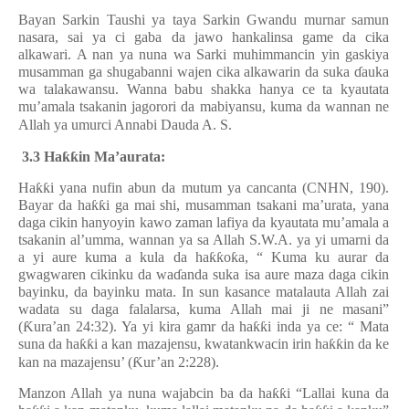
Bayan Sarkin Taushi ya taya Sarkin Gwandu murnar samun
nasara, sai ya ci gaba da jawo hankalinsa game da cika
alkawari. A nan ya nuna wa Sarki muhimmancin yin gaskiya
musamman ga shugabanni wajen cika alkawarin da suka
ɗ
auka
wa talakawansu. Wanna babu shakka hanya ce ta kyautata
mu’amala tsakanin jagorori da mabiyansu, kuma da wannan ne
Allah ya umurci Annabi Dauda A. S.
3.3 Ha
ƙƙ
in Ma’aurata:
Ha
ƙƙ
i yana nufin abun da mutum ya cancanta (CNHN, 190).
Bayar da ha
ƙƙ
i ga mai shi, musamman tsakani ma’urata, yana
daga cikin hanyoyin kawo zaman lafiya da kyautata mu’amala a
tsakanin al’umma, wannan ya sa Allah S.W.A. ya yi umarni da
a yi aure kuma a kula da ha
ƙƙ
o
ƙ
a, “ Kuma ku aurar da
gwagwaren cikinku da wa
ɗ
anda suka isa aure maza daga cikin
bayinku, da bayinku mata. In sun kasance matalauta Allah zai
wadata su daga falalarsa, kuma Allah mai ji ne masani”
(
Ƙ
ura’an 24:32). Ya yi kira gamr da ha
ƙƙ
i inda ya ce: “ Mata
suna da ha
ƙƙ
i a kan mazajensu, kwatankwacin irin ha
ƙƙ
in da ke
kan na mazajensu’ (
Ƙ
ur’an 2:228).
Manzon Allah ya nuna wajabcin ba da ha
ƙƙ
i “Lallai kuna da