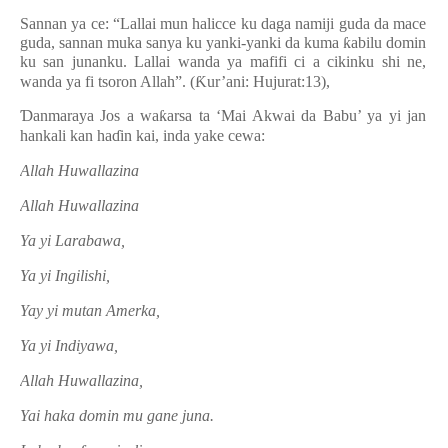
Sannan ya ce: “Lallai mun halicce ku daga namiji guda da mace
guda, sannan muka sanya ku yanki-yanki da kuma
ƙ
abilu domin
ku san junanku. Lallai wanda ya mafifi ci a cikinku shi ne,
wanda ya fi tsoron Allah”. (
Ƙ
ur’ani: Hujurat:13),
Ɗ
anmaraya Jos a wa
ƙ
arsa ta ‘Mai Akwai da Babu’ ya yi jan
hankali kan ha
ɗ
in kai, inda yake cewa:
Allah Huwallazina
Allah Huwallazina
Ya yi Larabawa,
Ya yi Ingilishi,
Yay yi mutan Amerka,
Ya yi Indiyawa,
Allah Huwallazina,
Yai haka domin mu gane juna.