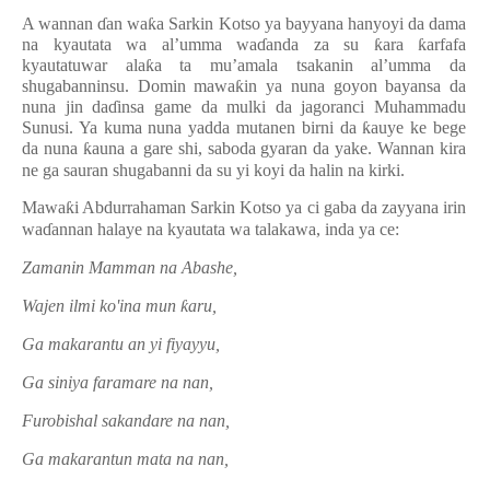
A wannan
ɗ
an wa
ƙ
a Sarkin Kotso ya bayyana hanyoyi da dama
na kyautata wa al’umma wa
ɗ
anda za su
ƙ
ara
ƙ
arfafa
kyautatuwar ala
ƙ
a ta mu’amala tsakanin al’umma da
shugabanninsu. Domin mawa
ƙ
in ya nuna goyon bayansa da
nuna jin da
ɗ
insa game da mulki da jagoranci Muhammadu
Sunusi. Ya kuma nuna yadda mutanen birni da
ƙ
auye ke bege
da nuna
ƙ
auna a gare shi, saboda gyaran da yake. Wannan kira
ne ga sauran shugabanni da su yi koyi da halin na kirki.
Mawa
ƙ
i Abdurrahaman Sarkin Kotso ya ci gaba da zayyana irin
wa
ɗ
annan halaye na kyautata wa talakawa, inda ya ce:
Zamanin Mamman na Abashe,
Wajen ilmi ko'ina mun
ƙ
aru,
Ga makarantu an yi fiyayyu,
Ga siniya faramare na nan,
Furobishal sakandare na nan,
Ga makarantun mata na nan,