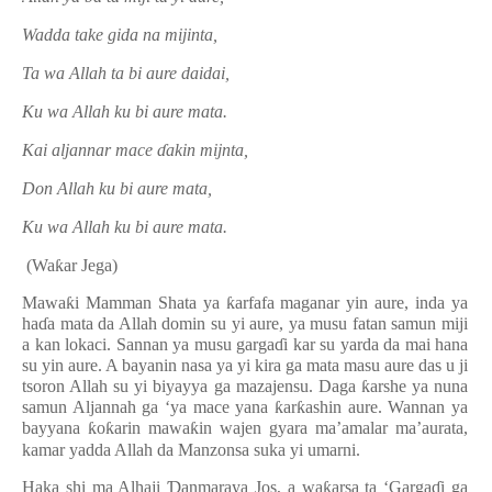
Wadda take gida na mijinta,
Ta wa Allah ta bi aure daidai,
Ku wa Allah ku bi aure mata.
Kai aljannar mace
ɗ
akin mijnta,
Don Allah ku bi aure mata,
Ku wa Allah ku bi aure mata.
(Wa
ƙ
ar Jega)
Mawa
ƙ
i Mamman Shata ya
ƙ
arfafa maganar yin aure, inda ya
ha
ɗ
a mata da Allah domin su yi aure, ya musu fatan samun miji
a kan lokaci. Sannan ya musu garga
ɗ
i kar su yarda da mai hana
su yin aure. A bayanin nasa ya yi kira ga mata masu aure das u ji
tsoron Allah su yi biyayya ga mazajensu. Daga
ƙ
arshe ya nuna
samun Aljannah ga ‘ya mace yana
ƙ
ar
ƙ
ashin aure. Wannan ya
bayyana
ƙ
o
ƙ
arin mawa
ƙ
in wajen gyara ma’amalar ma’aurata,
kamar yadda Allah da Manzonsa suka yi umarni.
Haka shi ma Alhaji
Ɗ
anmaraya Jos, a wa
ƙ
arsa ta ‘Garga
ɗ
i ga