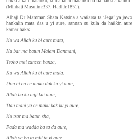
ha
ƙƙ
i a kan matanku, kuma lallai matanku na da ha
ƙƙ
i a kanku”
(Minhaji Musulim:337, Hadith:1851).
Alhaji Dr Mamman Shata Katsina a wa
ƙ
arsa ta ‘Jega’ ya jawo
hankalin mata das u yi aure, sannan su kula da ha
ƙƙ
in aure
kamar haka:
Ku wa Allah ku bi aure mata,
Ku bar ma batun Malam
Ɗ
anmani,
Tsoho mai zancen banza,
Ku wa Allah ku bi aure mata.
Don ni na ce maku duk ku yi aure,
Allah ba ku miji kui aure,
Ɗ
an mani ya ce maku kak ku yi aure,
Ku tsar ma batun sha,
Fa
ɗ
a ma wadda ba ta da aure,
Allah ya ba ta miji ta yi aure,