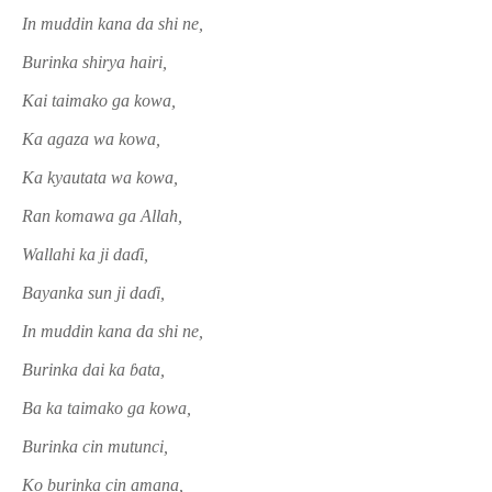
In muddin kana da shi ne,
Burinka shirya hairi,
Kai taimako ga kowa,
Ka agaza wa kowa,
Ka kyautata wa kowa,
Ran komawa ga Allah,
Wallahi ka ji da
ɗ
i,
Bayanka sun ji da
ɗ
i,
In muddin kana da shi ne,
Burinka dai ka
ɓ
ata,
Ba ka taimako ga kowa,
Burinka cin mutunci,
Ko burinka cin amana,