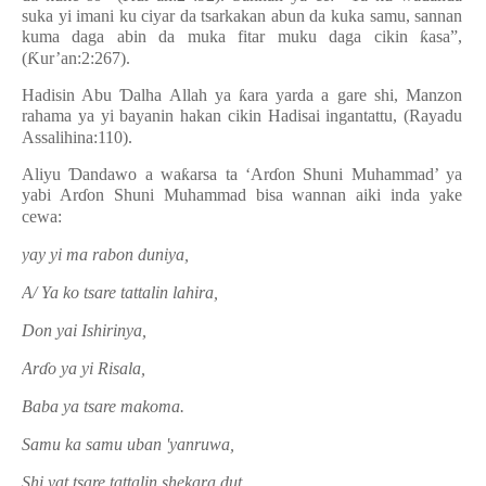
suka yi imani ku ciyar da tsarkakan abun da kuka samu, sannan
kuma daga abin da muka fitar muku daga cikin
ƙ
asa”,
(
Ƙ
ur’an:2:267).
Hadisin Abu
Ɗ
alha Allah ya
ƙ
ara yarda a gare shi, Manzon
rahama ya yi bayanin hakan cikin Hadisai ingantattu, (Rayadu
Assalihina:110).
Aliyu
Ɗ
andawo a wa
ƙ
arsa ta ‘Ar
ɗ
on Shuni Muhammad’ ya
yabi Ar
ɗ
on Shuni Muhammad bisa wannan aiki inda yake
cewa:
yay yi ma rabon duniya,
A/ Ya ko tsare tattalin lahira,
Don yai Ishirinya,
Ar
ɗ
o ya yi Risala,
Baba ya tsare makoma.
Samu ka samu uban 'yanruwa,
Shi yat tsare tattalin shekara dut,