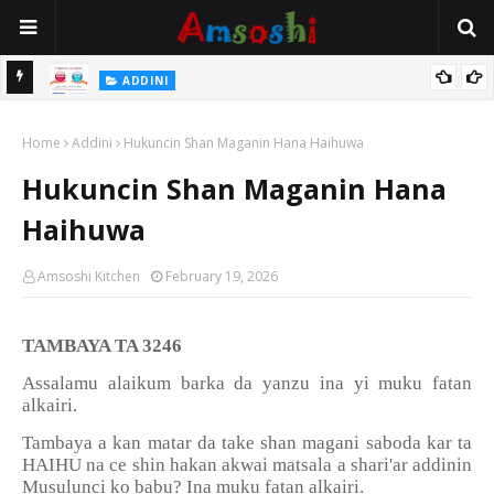
 Gudu
ADDINI
Na Yi Mafarki Ana Bikina, Kafin A Daura Aure Sai Na Farka
Home
Addini
Hukuncin Shan Maganin Hana Haihuwa
Hukuncin Shan Maganin Hana
Haihuwa
Amsoshi Kitchen
February 19, 2026
TAMBAYA TA 3246
Assalamu alaikum barka da yanzu ina yi muku fatan
alkairi.
Tambaya a kan matar da take shan magani saboda kar ta
HAIHU na ce shin hakan akwai matsala a shari'ar addinin
Musulunci ko babu? Ina muku fatan alkairi.