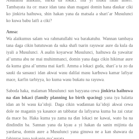
Assalamu alaikum, barka da lokaci. Ina yi muku fatan alheri.
ɗ
Tambayata ita ce: mace idan tana shan magani domin hana
aukar ciki
ko jinkirta haihuwa, shin hakan yana da matsala a shari
’
ar Musulunci
ko kuwa babu laifi a ciki?
Amsa:
Wa alaikumus salam wa rahmatullahi wa barakatuhu. Wannan tambaya
tana daga cikin batutuwan da suka shafi tsarin rayuwar aure da kula da
iyali a Musulunci. A asalin koyarwar Musulunci, haihuwa da yawaitar
al’umma abu ne mai muhimmanci, domin yana daga cikin hikimar aure
ƙ
da kuma gina al’umma mai
arfi. Amma a lokaci guda, shari
’
a ta zo da
ɓ
ƙ
sau
i da sassauci idan akwai wasu dalilai masu kar
uwa kamar lafiyar
ƙ
ƙ
mace,
arfin tarbiyya, ko kuma wasu bu
atu na rayuwa.
Saboda haka, malaman Musulunci sun bayyana cewa
jinkirta haihuwa
na ɗ
an lokaci (family planning ko birth spacing)
yana iya halatta
ɗ
ƙ
ƙ
idan an bi wasu
a
’
idoji. Daga cikin wa
annan
a
’
idoji akwai cewa
dole ne maganin ya kasance an tabbatar da lafiyarsa kuma ba zai cutar
ɗ
da mace ba. Haka kuma ya zama na
an lokaci ne kawai, wato ba na
dindindin ba. Sannan yana da kyau a yi hakan da sanin mijinta da
yardarsa, domin aure a Musulunci yana ginuwa ne a kan shawara da
fahimtar juna tsakanin ma
’
aurata.