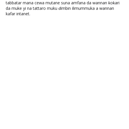
tabbatar mana cewa mutane suna amfana da wannan ƙoƙari
da muke yi na tattaro muku ɗimbin ilimummuka a wannan
kafar intanet.