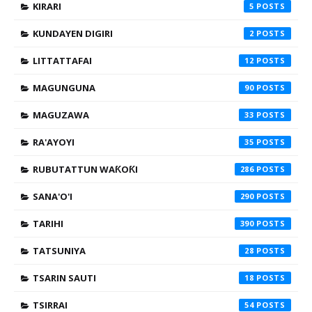
KIRARI
5
KUNDAYEN DIGIRI
2
LITTATTAFAI
12
MAGUNGUNA
90
MAGUZAWA
33
RA'AYOYI
35
RUBUTATTUN WAƘOƘI
286
SANA'O'I
290
TARIHI
390
TATSUNIYA
28
TSARIN SAUTI
18
TSIRRAI
54