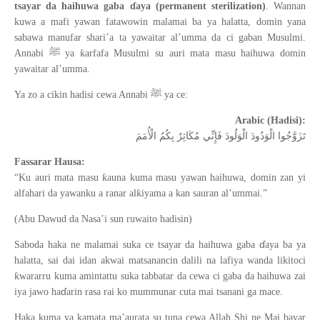
tsayar da haihuwa gaba ɗ
aya (permanent sterilization)
. Wannan
kuwa a mafi yawan fatawowin malamai ba ya halatta, domin yana
sabawa manufar shari’a ta yawaitar al’umma da ci gaban Musulmi.
ﷺ
ƙ
Annabi
ya
arfafa Musulmi su auri mata masu haihuwa domin
yawaitar al
’
umma.
ﷺ
Ya zo a cikin hadisi cewa Annabi
ya ce:
Arabic (Hadisi):
تَزَوَّجُوا الْوَدُودَ الْوَلُودَ فَإِنِّي مُكَاثِرٌ بِكُمُ الْأُمَمَ
Fassarar Hausa:
ƙ
“Ku auri mata masu
auna kuma masu yawan haihuwa, domin zan yi
ƙ
alfahari da yawanku a ranar al
iyama a kan sauran al
’
ummai.
”
(Abu Dawud da Nasa’i sun ruwaito hadisin)
ɗ
Saboda haka ne malamai suka ce tsayar da haihuwa gaba
aya ba ya
halatta, sai dai idan akwai matsanancin dalili na lafiya wanda likitoci
ƙ
wararru kuma amintattu suka tabbatar da cewa ci gaba da haihuwa zai
ɗ
iya jawo ha
arin rasa rai ko mummunar cuta mai tsanani ga mace.
Haka kuma ya kamata ma’aurata su tuna cewa Allah Shi ne Mai bayar