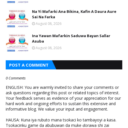
Na Yi Mafarki Ana Bikina, Kafin A Daura Aure
Sai Na Farka
August 08, 2026
Ina Yawan Mafarkin Saduwa Bayan Sallar
Asuba
August 08, 2026
POST A COMMENT
0 Comments
ENGLISH: You are warmly invited to share your comments or
ask questions regarding this post or related topics of interest.
Your feedback serves as evidence of your appreciation for our
hard work and ongoing efforts to sustain this extensive and
informative blog. We value your input and engagement.
HAUSA: Kuna iya rubuto mana tsokaci ko tambayoyi a ƙasa.
Tsokacinku game da abubuwan da muke ɗorawa shi zai