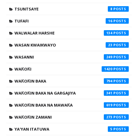
TSUNTSAYE
8
TUFAFI
16
WALWALAR HARSHE
134
WASAN KWAIKWAYO
23
WASANNI
249
WAƘOƘI
1420
WAƘOƘIN BAKA
794
WAƘOƘIN BAKA NA GARGAJIYA
341
WAƘOƘIN BAKA NA MAWAƘA
619
WAƘOƘIN ZAMANI
273
YA'YAN ITATUWA
5