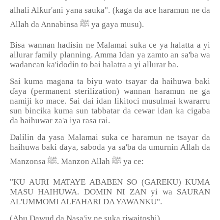
alhali Alƙur'ani yana sauka". (kaga da ace haramun ne da
Allah da Annabinsa
ﷺ
ya gaya musu).
Bisa wannan hadisin ne Malamai suka ce ya halatta a yi
allurar family planning. Amma Idan ya zamto an sa'ba wa
wadancan ka'idodin to bai halatta a yi allurar ba.
Sai kuma magana ta biyu wato tsayar da haihuwa baki
ɗaya (permanent sterilization) wannan haramun ne ga
namiji ko mace. Sai dai idan likitoci musulmai kwararru
sun bincika kuma sun tabbatar da cewar idan ka cigaba
da haihuwar za'a iya rasa rai.
Dalilin da yasa Malamai suka ce haramun ne tsayar da
haihuwa baki ɗaya, saboda ya sa'ba da umurnin Allah da
Manzonsa
ﷺ
. Manzon Allah
ﷺ
ya ce:
"KU AURI MATAYE ABABEN SO (GAREKU) KUMA
MASU HAIHUWA. DOMIN NI ZAN yi wa SAURAN
AL'UMMOMI ALFAHARI DA YAWANKU".
(Abu Dawud da Nasa'iy ne suka riwaitoshi).