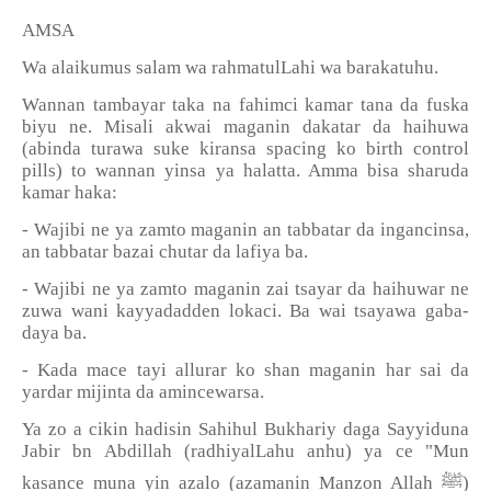
AMSA
Wa alaikumus salam wa rahmatulLahi wa barakatuhu.
Wannan tambayar taka na fahimci kamar tana da fuska
biyu ne. Misali akwai maganin dakatar da haihuwa
(abinda turawa suke kiransa spacing ko birth control
pills) to wannan yinsa ya halatta. Amma bisa sharuda
kamar haka:
- Wajibi ne ya zamto maganin an tabbatar da ingancinsa,
an tabbatar bazai chutar da lafiya ba.
- Wajibi ne ya zamto maganin zai tsayar da haihuwar ne
zuwa wani kayyadadden lokaci. Ba wai tsayawa gaba-
daya ba.
- Kada mace tayi allurar ko shan maganin har sai da
yardar mijinta da amincewarsa.
Ya zo a cikin hadisin Sahihul Bukhariy daga Sayyiduna
Jabir bn Abdillah (radhiyalLahu anhu) ya ce "Mun
kasance muna yin azalo (azamanin Manzon Allah
ﷺ
)