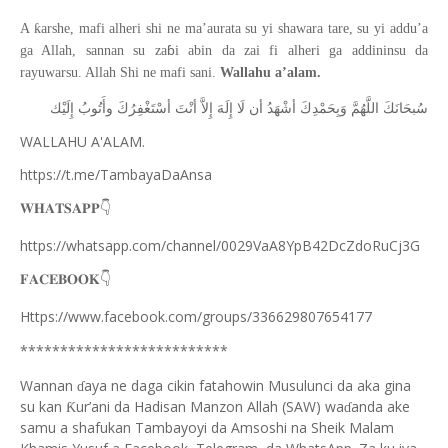
ƙ
A
arshe, mafi alheri shi ne ma
’
aurata su yi shawara tare, su yi addu
’
a
ɓ
ga Allah, sannan su za
i abin da zai fi alheri ga addininsu da
rayuwarsu. Allah Shi ne mafi sani.
Wallahu a’alam.
ﺳُﺒﺤَﺎﻧَﻚَ
ﺍﻟﻠَّﻬُﻢَّ
ﻭَﺑِﺤَﻤْﺪِﻙَ
ﺃﺷْﻬَﺪُ
ﺃﻥ
ﻟَﺎ
ﺇِﻟَﻪَ
ﺇِﻻَّ
ﺃﻧْﺖَ
ﺃﺳْﺘَﻐْﻔِﺮُﻙَ
ﻭﺃَﺗُﻮﺏُ
ﺇِﻟَﻴْﻚ
WALLAHU A'ALAM.
https://t.me/TambayaDaAnsa
👇
𝐖𝐇𝐀𝐓𝐒𝐀𝐏𝐏
https://whatsapp.com/channel/0029VaA8YpB42DcZdoRuCj3G
👇
𝐅𝐀𝐂𝐄𝐁𝐎𝐎𝐊
Https://www.facebook.com/groups/336629807654177
**************************
Wannan
aya ne daga cikin fatahowin Musulunci da aka gina
ɗ
su kan
ur’ani da Hadisan Manzon Allah (SAW) wa
anda ake
Ƙ
ɗ
samu a shafukan Tambayoyi da Amsoshi na Sheik Malam