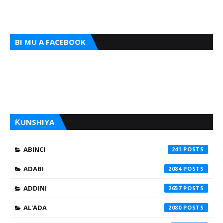
BI MU A FACEBOOK
ƘUNSHIYA
ABINCI
241
ADABI
2084
ADDINI
2657
AL'ADA
2080