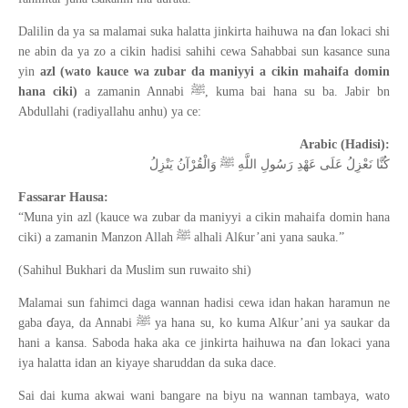
ɗ
Dalilin da ya sa malamai suka halatta jinkirta haihuwa na
an lokaci shi
ne abin da ya zo a cikin hadisi sahihi cewa Sahabbai sun kasance suna
yin
azl (wato kauce wa zubar da maniyyi a cikin mahaifa domin
ﷺ
hana ciki)
a zamanin Annabi
, kuma bai hana su ba. Jabir bn
Abdullahi (radiyallahu anhu) ya ce:
Arabic (Hadisi):
كُنَّا نَعْزِلُ عَلَى عَهْدِ رَسُولِ اللَّهِ ﷺ وَالْقُرْآنُ يَنْزِلُ
Fassarar Hausa:
“Muna yin azl (kauce wa zubar da maniyyi a cikin mahaifa domin hana
ﷺ
ƙ
ciki) a zamanin Manzon Allah
alhali Al
ur
’
ani yana sauka.
”
(Sahihul Bukhari da Muslim sun ruwaito shi)
Malamai sun fahimci daga wannan hadisi cewa idan hakan haramun ne
ɗ
ﷺ
ƙ
gaba
aya, da Annabi
ya hana su, ko kuma Al
ur
’
ani ya saukar da
ɗ
hani a kansa. Saboda haka aka ce jinkirta haihuwa na
an lokaci yana
iya halatta idan an kiyaye sharuddan da suka dace.
Sai dai kuma akwai wani bangare na biyu na wannan tambaya, wato