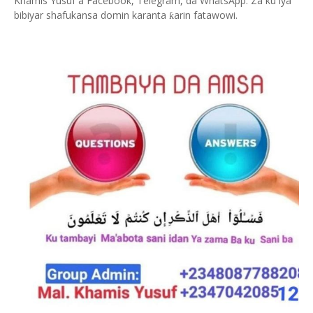
Khamis Yusuf a Facebook, Telegram, da WhatsApp. Za ku iya
bibiyar shafukansa domin karanta
arin fatawowi.
ƙ