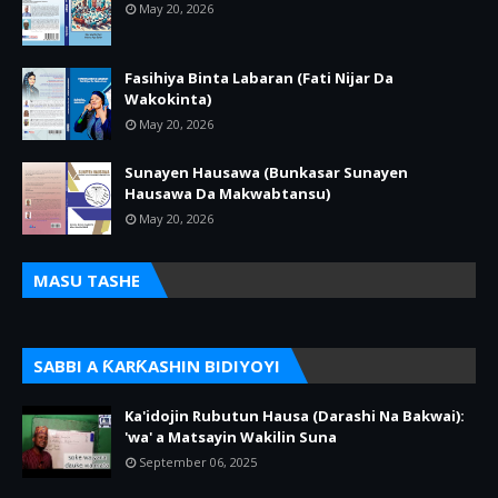
May 20, 2026
Fasihiya Binta Labaran (Fati Nijar Da
Wakokinta)
May 20, 2026
Sunayen Hausawa (Bunkasar Sunayen
Hausawa Da Makwabtansu)
May 20, 2026
MASU TASHE
SABBI A ƘARƘASHIN BIDIYOYI
Ka'idojin Rubutun Hausa (Darashi Na Bakwai):
'wa' a Matsayin Wakilin Suna
September 06, 2025