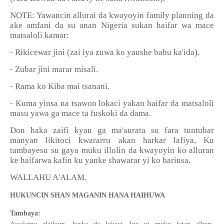
NOTE: Yawancin allurai da kwayoyin family planning da
ake amfani da su anan Nigeria sukan haifar wa mace
matsaloli kamar:
- Rikicewar jini (zai iya zuwa ko yaushe babu ka'ida).
- Zubar jini marar misali.
- Rama ko Kiba mai tsanani.
- Kuma yinsa na tsawon lokaci yakan haifar da matsaloli
masu yawa ga mace ta fuskoki da dama.
Don haka zaifi kyau ga ma'aurata su fara tuntubar
manyan likitoci kwararru akan harkar lafiya, Ku
tambayesu su gaya muku illolin da kwayoyin ko alluran
ke haifarwa kafin ku yanke shawarar yi ko barinsa.
WALLAHU A'ALAM.
HUKUNCIN SHAN MAGANIN HANA HAIHUWA
Tambaya: