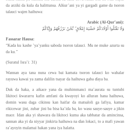
ƙ
da arziki da kula da halittunsa. Al
ur
’
ani ya yi gargadi game da tsoron
talauci wajen haihuwa:
Arabic (Al-Qur’ani):
وَلَا تَقْتُلُوا أَوْلَادَكُمْ خَشْيَةَ إِمْلَاقٍ ۖ نَّحْنُ نَرْزُقُهُمْ وَإِيَّاكُمْ
Fassarar Hausa:
“Kada ku kashe ’ya’yanku saboda tsoron talauci. Mu ne muke azurta su
da ku.”
(Suratul Isra’i: 31)
Wannan aya tana nuna cewa bai kamata tsoron talauci ko wahalar
ɗ
rayuwa kawai ya zama dalilin tsayar da haihuwa gaba
aya ba.
Duk da haka, a aikace yana da muhimmanci ma’aurata su tuntubi
ƙ
likitoci
wararru kafin amfani da kwayoyi ko alluran hana haihuwa,
domin wasu daga cikinsu kan haifar da matsaloli ga lafiya, kamar
rikicewar jini, zubar jini ba bisa ka
’
ida ba, ko wasu sauye-sauye a jikin
mace. Idan aka yi shawara da likitoci kuma aka tabbatar da amincinsa,
ɗ
sannan aka yi da niyyar jinkirta haihuwa na
an lokaci, to a mafi yawan
ra
’
ayoyin malamai hakan yana iya halatta.