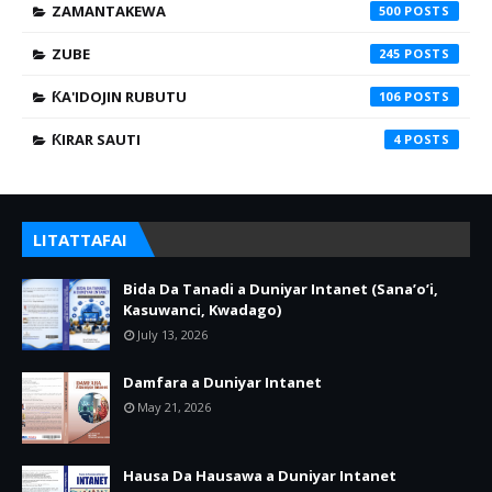
ZAMANTAKEWA
500
ZUBE
245
ƘA'IDOJIN RUBUTU
106
ƘIRAR SAUTI
4
LITATTAFAI
Bida Da Tanadi a Duniyar Intanet (Sana’o’i,
Kasuwanci, Kwadago)
July 13, 2026
Damfara a Duniyar Intanet
May 21, 2026
Hausa Da Hausawa a Duniyar Intanet