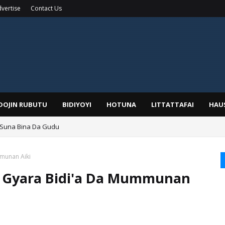
vertise
Contact Us
IDOJIN RUBUTU
BIDIYOYI
HOTUNA
LITTATTAFAI
HAU
 Suna Bina Da Gudu
a, Kafin A Daura Aure Sai Na Farka
munan Aiki
 Gyara Bidi'a Da Mummunan