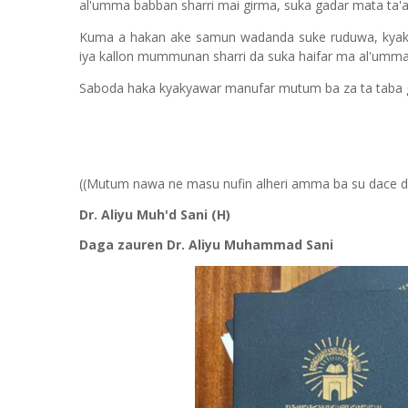
al'umma babban sharri mai girma, suka gadar mata ta'a
Kuma a hakan ake samun wadanda suke ruduwa, kyak
iya kallon mummunan sharri da suka haifar ma al'umma
Saboda haka kyakyawar manufar mutum ba za ta taba g
((Mutum nawa ne masu nufin alheri amma ba su dace da 
Dr. Aliyu Muh'd Sani (H)
Daga zauren Dr. Aliyu Muhammad Sani