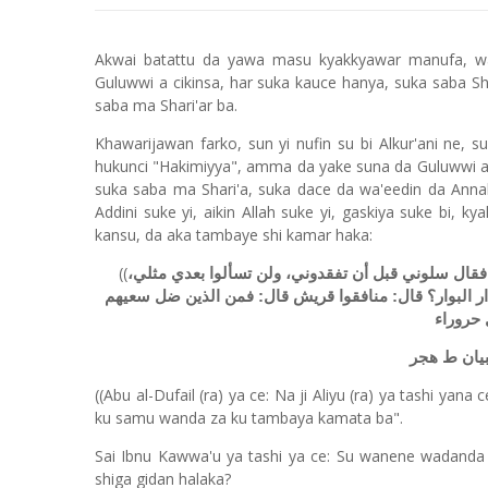
Akwai batattu da yawa masu kyakkyawar manufa, wa
Guluwwi a cikinsa, har suka kauce hanya, suka saba Sh
saba ma Shari'ar ba.
Khawarijawan farko, sun yi nufin su bi Alkur'ani ne, su
hukunci "Hakimiyya", amma da yake suna da Guluwwi a
suka saba ma Shari'a, suka dace da wa'eedin da Annab
Addini suke yi, aikin Allah suke yi, gaskiya suke bi, ky
kansu, da aka tambaye shi kamar haka:
((
 فقال سلوني قبل أن تفقدوني، ولن تسألوا بعدي مثلي
 دار البوار؟ قال: منافقوا قريش قال: فمن الذين ضل سعيهم
 حروراء
((Abu al-Dufail (ra) ya ce: Na ji Aliyu (ra) ya tashi ya
ku samu wanda za ku tambaya kamata ba".
Sai Ibnu Kawwa'u ya tashi ya ce: Su wanene wadanda s
shiga gidan halaka?