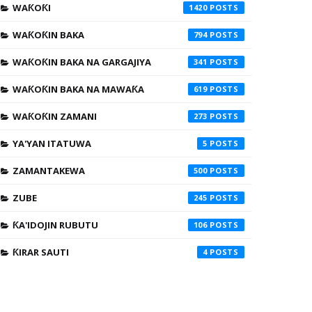
WAƘOƘI
1420
WAƘOƘIN BAKA
794
WAƘOƘIN BAKA NA GARGAJIYA
341
WAƘOƘIN BAKA NA MAWAƘA
619
WAƘOƘIN ZAMANI
273
YA'YAN ITATUWA
5
ZAMANTAKEWA
500
ZUBE
245
ƘA'IDOJIN RUBUTU
106
ƘIRAR SAUTI
4