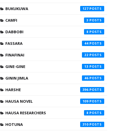
BUKUKUWA
127
CAMFI
3
DABBOBI
8
FASSARA
44
FINAFINAI
22
GINE-GINE
13
GININ JIMLA
46
HARSHE
396
HAUSA NOVEL
109
HAUSA RESEARCHERS
8
HOTUNA
310