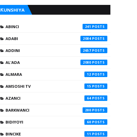
ƘUNSHIYA
ABINCI
241
ADABI
2084
ADDINI
2657
AL'ADA
2080
ALMARA
12
AMSOSHI TV
15
AZANCI
64
BARKWANCI
280
BIDIYOYI
60
BINCIKE
11