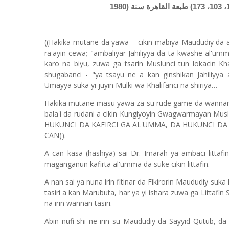
((Hakika mutane da yawa – cikin mabiya Maududiy da
ra'ayin cewa; "ambaliyar Jahiliyya da ta kwashe al'u
karo na biyu, zuwa ga tsarin Muslunci tun lokacin Kh
shugabanci - "ya tsayu ne a kan ginshikan Jahiliyy
Umayya suka yi juyin Mulki wa Khalifanci na shiriya…
Hakika mutane masu yawa za su rude game da wannan
bala'i da rudani a cikin Kungiyoyin Gwagwarmayan Mus
HUKUNCI DA KAFIRCI GA AL'UMMA, DA HUKUNCI DA
CAN)).
A can kasa (hashiya) sai Dr. Imarah ya ambaci littafi
maganganun kafirta al'umma da suke cikin littafin.
A nan sai ya nuna irin fitinar da Fikirorin Maududiy su
tasiri a kan Marubuta, har ya yi ishara zuwa ga Littafin
na irin wannan tasiri.
Abin nufi shi ne irin su Maududiy da Sayyid Qutub, 