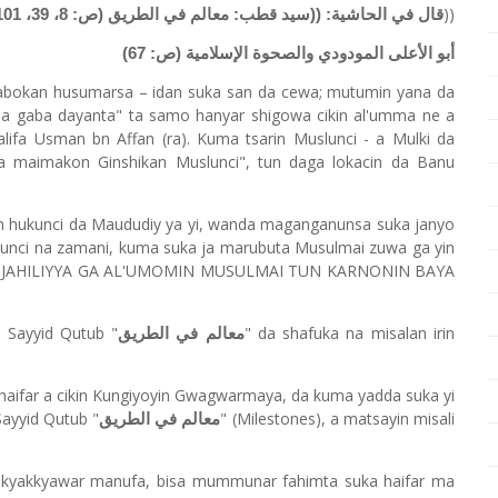
))
قال في الحاشية: ((سيد قطب: معالم في الطريق (ص: 8، 39، 101، 103، 173) طبعة القاهرة سنة (1980
أبو الأعلى المودودي والصحوة الإسلامية (ص: 67)
 abokan husumarsa – idan suka san da cewa; mutumin yana da
mma gaba dayanta" ta samo hanyar shigowa cikin al'umma ne a
alifa Usman bn Affan (ra). Kuma tsarin Muslunci - a Mulki da
a a maimakon Ginshikan Muslunci", tun daga lokacin da Banu
 hukunci da Maududiy ya yi, wanda maganganunsa suka janyo
lunci na zamani, kuma suka ja marubuta Musulmai zuwa ga yin
 JAHILIYYA GA AL'UMOMIN MUSULMAI TUN KARNONIN BAYA
n Sayyid Qutub "
" da shafuka na misalan irin
معالم في الطريق
ka haifar a cikin Kungiyoyin Gwagwarmaya, da kuma yadda suka yi
 Sayyid Qutub "
" (Milestones), a matsayin misali
معالم في الطريق
da kyakkyawar manufa, bisa mummunar fahimta suka haifar ma