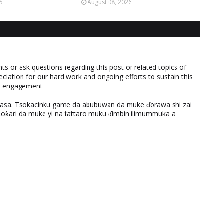
6
August 08, 2026
 or ask questions regarding this post or related topics of
eciation for our hard work and ongoing efforts to sustain this
nd engagement.
ƙasa. Tsokacinku game da abubuwan da muke ɗorawa shi zai
ƙari da muke yi na tattaro muku ɗimbin ilimummuka a