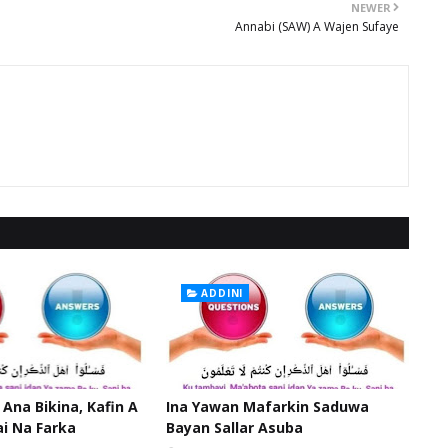
NEWER
Annabi (SAW) A Wajen Sufaye
ADDINI
 Ana Bikina, Kafin A
Ina Yawan Mafarkin Saduwa
ai Na Farka
Bayan Sallar Asuba