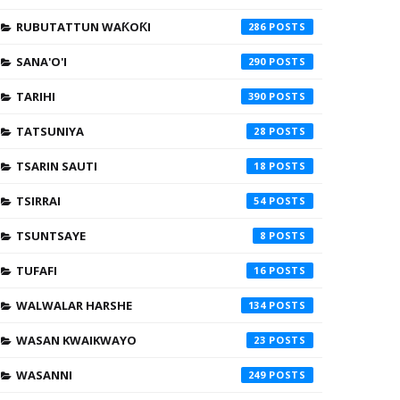
RUBUTATTUN WAƘOƘI
286
SANA'O'I
290
TARIHI
390
TATSUNIYA
28
TSARIN SAUTI
18
TSIRRAI
54
TSUNTSAYE
8
TUFAFI
16
WALWALAR HARSHE
134
WASAN KWAIKWAYO
23
WASANNI
249