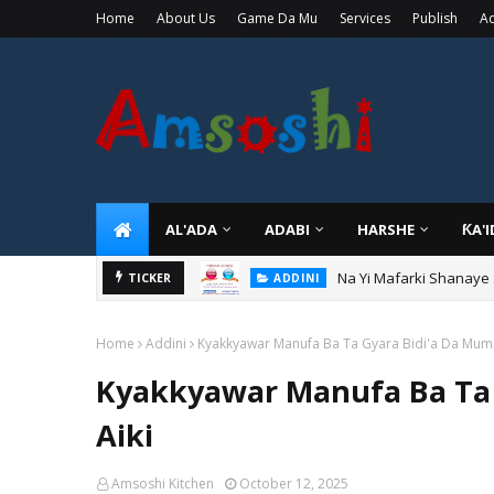
Home
About Us
Game Da Mu
Services
Publish
Ad
AL'ADA
ADABI
HARSHE
ƘA'
Na Yi Mafarki Shanaye
ADDINI
Na Yi Mafarki Ana Bikin
TICKER
ADDINI
Home
Addini
Kyakkyawar Manufa Ba Ta Gyara Bidi'a Da Mum
Kyakkyawar Manufa Ba Ta
Aiki
Amsoshi Kitchen
October 12, 2025