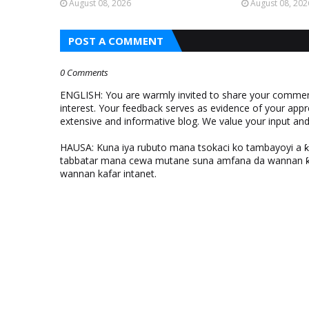
August 08, 2026
August 08, 202
POST A COMMENT
0 Comments
ENGLISH: You are warmly invited to share your comments
interest. Your feedback serves as evidence of your appr
extensive and informative blog. We value your input a
HAUSA: Kuna iya rubuto mana tsokaci ko tambayoyi a 
tabbatar mana cewa mutane suna amfana da wannan ƙo
wannan kafar intanet.