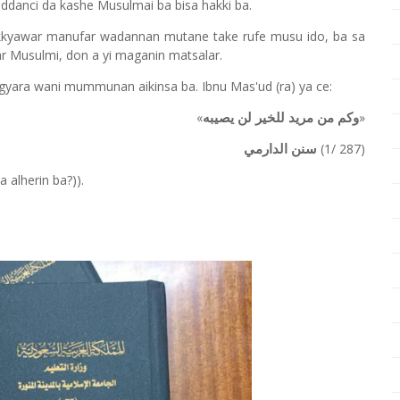
ddanci da kashe Musulmai ba bisa hakki ba.
kyawar manufar wadannan mutane take rufe musu ido, ba sa
r Musulmi, don a yi maganin matsalar.
yara wani mummunan aikinsa ba. Ibnu Mas'ud (ra) ya ce:
«
»
وكم من مريد للخير لن يصيبه
(1/ 287)
سنن الدارمي
alherin ba?)).