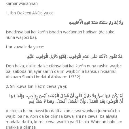
kamar wa
annan:
ɗ
1. Ibn Da
ee
Al-Eid ya ce:
ƙ
ƙ
وَلَا يُقَاوِمُ سَنَدُهُ سَنَدَ هَذِهِ الْأَحَادِيثِ
Isnadinsa bai kai
arfin isnadin wa
annan hadisan (da suke
ƙ
ɗ
nuna wajibci ba).
Har zuwa inda ya ce:
.
فَلَا تَقْوَى دَلَالَتُهُ عَلَى عَدَمِ الْوُجُوبِ، لِقُوَّةِ دَلَائِلِ الْوُجُوبِ عَلَيْهِ
Don haka, dalilin da ke cikinsa bai kai
arfin nuna rashin wajibci
ƙ
ba, saboda rinjayar
arfin dalilin wajibcin a kansa. (Ihkaamul
ƙ
Ahkaam Sharh Umdatul Ahkaam: 1/332).
2. Shi kuwa Ibn Hazm cewa ya yi:
لَمْ يَكُنْ فِيهَا نَصٌّ وَلَا دَلِيلٌ عَلَى أَنَّ غُسْلَ الْجُمُعَةِ لَيْسَ بِوَاجِبٍ، وَإِنَّمَا فِيهَا
أَنَّ الْوُضُوءَ نِعْمَ الْعَمَلُ، وَأَنَّ الْغُسْلَ أَفْضَلُ، وَهَذَا لَا شَكَّ فِيهِ
A cikinsa ba bu nassi ko dalili a kan cewa wankan Jumma’a ba
wajibi ba ne. Abin da ke cikinsa kawai shi ne cewa: Ita alwala
madalla da ita, kuma cewa wanka ya fi falala. Wannan babu ko
shakka a cikinsa.