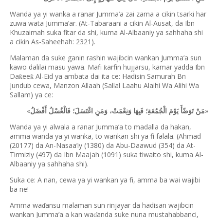
Wanda ya yi wanka a ranar Jumma’a zai zama a cikin tsarki har
zuwa wata Jumma’ar. (At-Tabaraani a cikin Al-Ausat, da Ibn
Khuzaimah suka fitar da shi, kuma Al-Albaaniy ya sahhaha shi
a cikin As-Saheehah: 2321).
Malaman da suke ganin rashin wajibcin wankan Jumma’a sun
kawo dalilai masu yawa. Mafi
arfin hujjarsu, kamar yadda Ibn
ƙ
Da
ee
Al-Eid ya ambata dai ita ce: Hadisin Samurah Bn
ƙ
ƙ
Jundub cewa, Manzon Allaah (Sallal Laahu Alaihi Wa Alihi Wa
Sallam) ya ce:
«
»
مَنْ تَوَضّأَ يَوْمَ الْجُمُعَةِ؛ فَبِهَا وَنِعْمَتْ، وَمَنِ اغْتَسَلَ؛ فَالْغُسْلُ أَفْضَلُ
Wanda ya yi alwala a ranar Jumma’a to madalla da hakan,
amma wanda ya yi wanka, to wankan shi ya fi falala. (Ahmad
(20177) da An-Nasaa’iy (1380) da Abu-Daawud (354) da At-
Tirmiziy (497) da Ibn Maajah (1091) suka tiwaito shi, kuma Al-
Albaaniy ya sahhaha shi).
Suka ce: A nan, cewa ya yi wankan ya fi, amma ba wai wajibi
ba ne!
Amma wa
ansu malaman sun rinjayar da hadisan wajibcin
ɗ
wankan Jumma’a a kan wa
anda suke nuna mustahabbanci,
ɗ