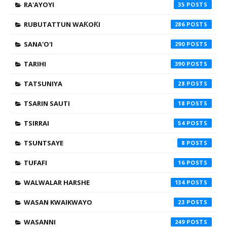
RA'AYOYI
35
RUBUTATTUN WAƘOƘI
286
SANA'O'I
290
TARIHI
390
TATSUNIYA
28
TSARIN SAUTI
18
TSIRRAI
54
TSUNTSAYE
8
TUFAFI
16
WALWALAR HARSHE
134
WASAN KWAIKWAYO
23
WASANNI
249