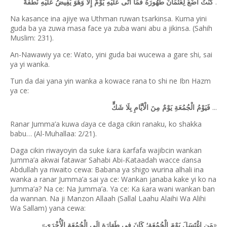
.
كُنْتُ أَضَعُ لِعُثْمَانَ طَهُورَهُ فَمَا أَتَى عَلَيْهِ يَوْمٌ إِلَّا وَهُوَ يُفِيضُ عَلَيْهِ نُطْفَةً
Na kasance ina ajiye wa Uthman ruwan tsarkinsa. Kuma yini
guda ba ya zuwa masa face ya zuba wani abu a jikinsa. (Sahih
Muslim: 231).
An-Nawawiy ya ce: Wato, yini guda bai wucewa a gare shi, sai
ya yi wanka.
Tun da dai yana yin wanka a kowace rana to shi ne Ibn Hazm
ya ce:
...
فَيَوْمُ الْجُمُعَةِ يَوْمٌ مِنَ الْأيَّامِ بِلَا شَكٍّ
Ranar Jumma’a kuwa
aya ce daga cikin ranaku, ko shakka
ɗ
babu… (Al-Muhallaa: 2/21).
Daga cikin riwayoyin da suke
ara
arfafa wajibcin wankan
ƙ
ƙ
Jumma
’
a akwai fatawar Sahabi Abi-
ataadah wacce
ansa
Ƙ
ɗ
Abdullah ya riwaito cewa: Babana ya shigo wurina alhali ina
wanka a ranar Jumma’a sai ya ce: Wankan janaba kake yi ko na
Jumma’a? Na ce: Na Jumma’a. Ya ce: Ka
ara wani wankan ban
ƙ
da wannan. Na ji Manzon Allaah (Sallal Laahu Alaihi Wa Alihi
Wa Sallam) yana cewa:
«
»
مَنِ اغْتَسَلَ يَوْمَ الْجُمُعَةِ؛ كَانَ فِي طَهَارَةٍ إِلَى الْجُمُعَةِ الْأُخْرَى