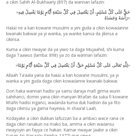
a cikin Sahih Al-Bukhaariy (897) da wannan lafazin:
«
حَقٌّ عَلَى كُلِّ مُسْلِمٍ، أَنْ يَغْتَسِلَ فِي كُلِّ سَبْعَةِ أَيَّامٍ يَوْمًا يَغْسِلُ فِيهِ
»
رَأْسَهُ وَجَسَدَهُ
Ha
i ne a kan kowane musulmi a yini guda a cikin kowa
anne
ƙƙ
ɗ
kwanaki bakwai ya yi wanka, ya wanke kansa da jikinsa a
cikinsa.
Kuma a cikin riwayar da ya yiwo ta daga Mujaahid, shi kuma
daga Taawus (lamba: 898) ya zo da wannan lafazin:
«
»
لِلَّهِ تَعَالَى عَلَى كُلِّ مُسْلِمٍ حَقٌّ، أَنْ يَغْتَسِلَ فِي كُلِّ سَبْعَةِ أَيَّامٍ يَوْمًا
Allaah Ta’aala yana da ha
i a kan kowane musulmi, ya yi
ƙƙ
wanka a yini guda daga cikin kowa
anne kwanaki bakwai.
ɗ
Don haka wannan hadisi ya samu daraja mafi girma wurin
sahihanci, domin yana cikin manyan littafan da suka fi kowane
littafin hadisi inganci, wa
anda kuma duk hadisin da ya fito
ɗ
daga cikinsu ya gama hayewa, in shaa’al Laah.
Kodayake a cikin dukkan lafuzzan ba a ambaci wace rana ce
daga cikin ranakun na mako ba, amma a cikin wa
ansu
ɗ
riwayoyin an fayya ce hakan. Kamar riwayar Jaabir a cikin
Sunan An-Nasaa’iy (lamba: 1377) mai cewa: