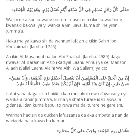
«
»
عَلَى كُلِّ رَجُلٍ مُسْلِمٍ فِي كُلِّ سَبْعَةِ أَيَّامٍ غُسْلُ يَوْمٍ، وَهُوَ يَوْمُ الْجُمُعَةِ
Wajibi ne a kan kowane mutum musulmi a cikin kowa
anne
ɗ
kwanaki bakwai ya yi wanka a yini
aya, kuma shi ne yinin
ɗ
Jumma’a.
Haka ma ya kawo shi da wannan lafazin a cikin Sahih Ibn
Khuzaimah: (lamba: 1746).
A cikin Al-Musannaf na Ibn Abi-Shaibah (lamba: 4989) daga
riwayar Al-Baraa’ Bn Azib (Radiyal Laahu Anhu) ya ce: Manzon
Allaah (Sallal Laahu Alaihi Wa Alihi Wa Sallam) ya ce:
«
إِنَّ مِنَ الْحَقِّ عَلَى الْمُسْلِمِينَ أَنْ يَغْتَسِلَ أَحَدُهُمْ يَوْمَ الْجُمُعَةِ، وَأَنْ يَمَسَّ
»
مِنْ طِيبٍ إِنْ كَانَ عِنْدَ أَهْلِهِ، فَإِنْ لَمْ يَكُنْ عِنْدَهُ طِيبٌ فَالْمَاءُ لَهُ طِيبٌ
Lallai yana daga cikin ha
i a kan musulmi cewa
ayansu ya yi
ƙƙ
ɗ
wanka a ranar Jumma’a, kuma ya shafa turare idan akwai a
gidansa. Idan kuma babu, to ruwa ma dai turare ne gare shi.
Wannan hadisin da dukkan lafuzzansa da aka ambata a nan da
wa
anda ba a kawo ba kamar:
ɗ
«
»
غُسْل يوم الجُمُعة واجبٌ على كلِّ محتلم