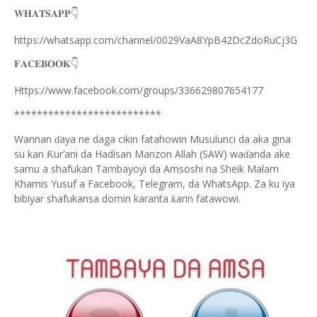
👇
𝐖𝐇𝐀𝐓𝐒𝐀𝐏𝐏
https://whatsapp.com/channel/0029VaA8YpB42DcZdoRuCj3G
👇
𝐅𝐀𝐂𝐄𝐁𝐎𝐎𝐊
Https://www.facebook.com/groups/336629807654177
**************************
Wannan
aya ne daga cikin fatahowin Musulunci da aka gina
ɗ
su kan
ur’ani da Hadisan Manzon Allah (SAW) wa
anda ake
Ƙ
ɗ
samu a shafukan Tambayoyi da Amsoshi na Sheik Malam
Khamis Yusuf a Facebook, Telegram, da WhatsApp. Za ku iya
bibiyar shafukansa domin karanta
arin fatawowi.
ƙ