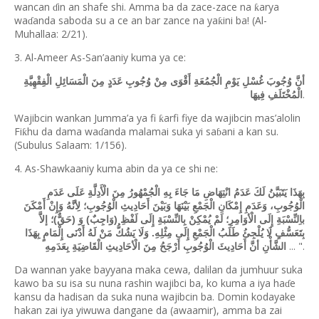
wancan
in an shafe shi. Amma ba da zace-zace na
arya
ƙ
ɗ
wa
anda saboda su a ce an bar zance na ya
ini ba! (Al-
ƙ
ɗ
Muhallaa: 2/21).
3. Al-Ameer As-San’aaniy kuma ya ce:
أنَّ وُجُوبَ غُسْلِ يَوْمِ الْجُمُعَةِ أَقْوَى مِنْ وُجُوبِ عَدَدٍ مِنَ الْمَسَائِلِ الْفِقْهِيَّةِ
.
الْمُخْتَلَفِ فِيهَا
Wajibcin wankan Jumma’a ya fi
arfi fiye da wajibcin mas
’
alolin
ƙ
Fi
hu da dama wa
anda malamai suka yi sa
ani a kan su.
ƙ
ɗ
ɓ
(Subulus Salaam: 1/156).
4. As-Shawkaaniy kuma abin da ya ce shi ne:
بِهَذَا يَتَبَيَّنُ لَكَ عَدَمُ انْتِهَاضِ مَا جَاءَ بِهِ الْجُمْهُورُ مِنَ الْأَدِلَّةِ عَلَى عَدَمِ
الْوُجُوبِ، وَعَدَمِ إِمْكَانِ الْجَمْعِ بَيْنَهَا وَبَيْنَ أَحَادِيثِ الْوُجُوبِ؛ لِأنَّهُ وَإِنْ أَمْكَنَ
باِلنِّسْبَةِ إِلَى الْأوَامِرِ؛ لَمْ يُمْكِنْ بِالنِّسْبَةِ إِلَى لَفْظِ (وَاجِبٌ) وَ (حَقٌّ)؛ إلاَّ
بِتَعَسُّفٍ لَا يُلْجِئُ طَلَبُ الْجَمْعِ إِلَى مِثْلِهِ. وَلَا يَشُكُّ مَنْ لَهُ أَدْنَى إِلْمَامٍ بِهَذَا
... ".
الشَّأْنِ أنَّ أَحَادِيثَ الْوُجُوبِ أَرْجَحُ مِنَ الْأحَادِيثِ الْقَاضِيَةِ بِعَدَمِهِ
Da wannan yake bayyana maka cewa, dalilan da jumhuur suka
kawo ba su isa su nuna rashin wajibci ba, ko kuma a iya ha
e
ɗ
kansu da hadisan da suka nuna wajibcin ba. Domin kodayake
hakan zai iya yiwuwa dangane da (awaamir), amma ba zai