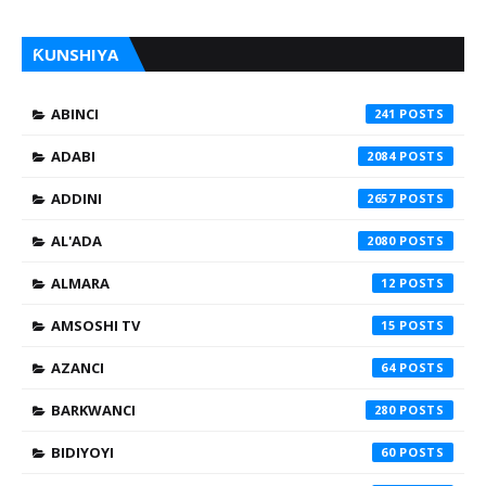
ƘUNSHIYA
ABINCI
241
ADABI
2084
ADDINI
2657
AL'ADA
2080
ALMARA
12
AMSOSHI TV
15
AZANCI
64
BARKWANCI
280
BIDIYOYI
60