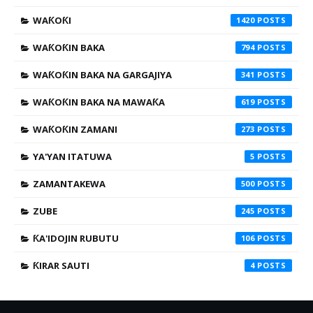
WAƘOƘI
1420
WAƘOƘIN BAKA
794
WAƘOƘIN BAKA NA GARGAJIYA
341
WAƘOƘIN BAKA NA MAWAƘA
619
WAƘOƘIN ZAMANI
273
YA'YAN ITATUWA
5
ZAMANTAKEWA
500
ZUBE
245
ƘA'IDOJIN RUBUTU
106
ƘIRAR SAUTI
4