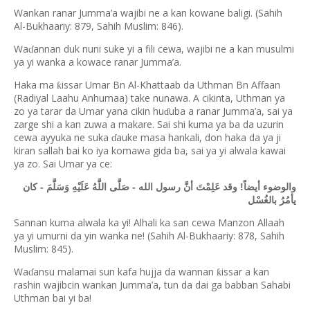
Wankan ranar Jumma’a wajibi ne a kan kowane baligi. (Sahih
Al-Bukhaariy: 879, Sahih Muslim: 846).
Wa
annan duk nuni suke yi a fili cewa, wajibi ne a kan musulmi
ɗ
ya yi wanka a kowace ranar Jumma’a.
Haka ma
issar Umar Bn Al-Khattaab da Uthman Bn Affaan
ƙ
(Radiyal Laahu Anhumaa) take nunawa. A cikinta, Uthman ya
zo ya tarar da Umar yana cikin hu
uba a ranar Jumma’a, sai ya
ɗ
zarge shi a kan zuwa a makare. Sai shi kuma ya ba da uzurin
cewa ayyuka ne suka
auke masa hankali, don haka da ya ji
ɗ
kiran sallah bai ko iya komawa gida ba, sai ya yi alwala kawai
ya zo. Sai Umar ya ce:
والوضوء أيضاً! وقد عَلِمْتَ أنَّ رسول الله - صَلَّى اللَّهُ عَلَيْهِ وَسَلَّمَ - كان
يأمُرُ بالغُسْل
Sannan kuma alwala ka yi! Alhali ka san cewa Manzon Allaah
ya yi umurni da yin wanka ne! (Sahih Al-Bukhaariy: 878, Sahih
Muslim: 845).
Wa
ansu malamai sun kafa hujja da wannan
issar a kan
ƙ
ɗ
rashin wajibcin wankan Jumma
’
a, tun da dai ga babban Sahabi
Uthman bai yi ba!