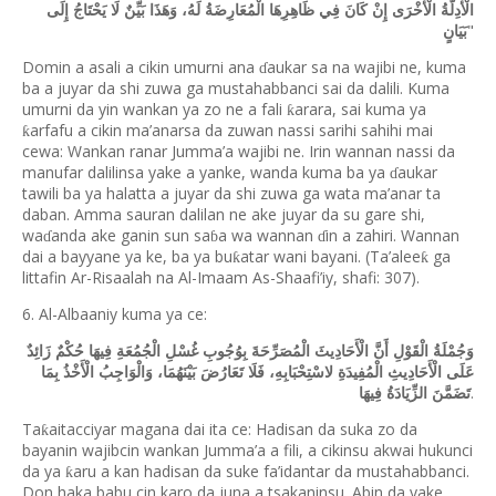
الْأدِلَّةُ الْأُخْرَى إِنْ كَانَ فِي ظَاهِرِهَا الْمُعَارِضَةُ لَهُ، وَهَذَا بَيِّنٌ لَا يَحْتَاجُ إِلَى
"
بَيَانٍ
Domin a asali a cikin umurni ana
aukar sa na wajibi ne, kuma
ɗ
ba a juyar da shi zuwa ga mustahabbanci sai da dalili. Kuma
umurni da yin wankan ya zo ne a fali
arara, sai kuma ya
ƙ
arfafu a cikin ma
’
anarsa da zuwan nassi sarihi sahihi mai
ƙ
cewa: Wankan ranar Jumma
’
a wajibi ne. Irin wannan nassi da
manufar dalilinsa yake a yanke, wanda kuma ba ya
aukar
ɗ
tawili ba ya halatta a juyar da shi zuwa ga wata ma’anar ta
daban. Amma sauran dalilan ne ake juyar da su gare shi,
wa
anda ake ganin sun sa
a wa wannan
in a zahiri. Wannan
ɗ
ɓ
ɗ
dai a bayyane ya ke, ba ya bu
atar wani bayani. (Ta
’
alee
ga
ƙ
ƙ
littafin Ar-Risaalah na Al-Imaam As-Shaafi
’
iy, shafi: 307).
6. Al-Albaaniy kuma ya ce:
وَجُمْلَةُ الْقَوْلِ أَنَّ الْأَحَادِيثَ الْمُصَرِّحَةَ بِوُجُوبِ غُسْلِ الْجُمُعَةِ فِيهَا حُكْمٌ زَائِدٌ
عَلَى الْأَحَادِيثِ الْمُفِيدَةِ لاسْتِحْبَابِهِ، فَلَا تَعَارُضَ بَيْنَهُمَا، وَالْوَاجِبُ الْأَخْذُ بِمَا
.
تَضَمَّنَ الزِّيَادَةُ فِيهَا
Ta
aitacciyar magana dai ita ce: Hadisan da suka zo da
ƙ
bayanin wajibcin wankan Jumma
’
a a fili, a cikinsu akwai hukunci
da ya
aru a kan hadisan da suke fa
’
idantar da mustahabbanci.
ƙ
Don haka babu cin karo da juna a tsakaninsu. Abin da yake