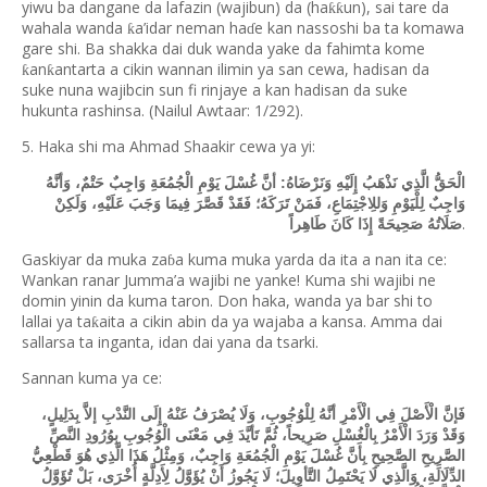
yiwu ba dangane da lafazin (wajibun) da (ha
un), sai tare da
ƙƙ
wahala wanda
a
’
idar neman ha
e kan nassoshi ba ta komawa
ƙ
ɗ
gare shi. Ba shakka dai duk wanda yake da fahimta kome
an
antarta a cikin wannan ilimin ya san cewa, hadisan da
ƙ
ƙ
suke nuna wajibcin sun fi rinjaye a kan hadisan da suke
hukunta rashinsa. (Nailul Awtaar: 1/292).
5. Haka shi ma Ahmad Shaakir cewa ya yi:
الْحَقُّ الَّذِي نَذْهَبُ إِلَيْهِ وَنَرْضَاهُ: أنَّ غُسْلَ يَوْمِ الْجُمُعَةِ وَاجِبٌ حَتْمٌ، وَأنَّهُ
وَاجِبٌ لِلْيَوْمِ وَللِاجْتِمَاعِ، فَمَنْ تَرَكَهُ؛ فَقَدْ قَصَّرَ فِيمَا وَجَبَ عَلَيْهِ، وَلَكِنْ
.
صَلَاتُهُ صَحِيحَةً إِذَا كَانَ طَاهِراً
Gaskiyar da muka za
a kuma muka yarda da ita a nan ita ce:
ɓ
Wankan ranar Jumma’a wajibi ne yanke! Kuma shi wajibi ne
domin yinin da kuma taron. Don haka, wanda ya bar shi to
lallai ya ta
aita a cikin abin da ya wajaba a kansa. Amma dai
ƙ
sallarsa ta inganta, idan dai yana da tsarki.
Sannan kuma ya ce:
فَإنَّ الْأَصْلَ فِي الْأَمْرِ أنَّهُ لِلْوُجُوبِ، وَلَا يُصْرَفُ عَنْهُ إِلَى النَّدْبِ إلاَّ بِدَلِيلٍ،
وَقَدْ وَرَدَ الْأَمْرُ بِالْغُسْلِ صَرِيحاً، ثُمَّ تَأيَّدَ فِي مَعْنَى الْوُجُوبِ بِوُرُودِ النَّصِّ
الصَّرِيحِ الصَّحِيحِ بِأَنَّ غُسْلَ يَوْمِ الْجُمُعَةِ وَاجِبٌ، وَمِثْلُ هَذَا الَّذِي هُوَ قَطْعِيُّ
الدِّلَالَةِ، وَالَّذِي لَا يَحْتَمِلُ التَّأوِيلَ؛ لَا يَجُوزُ أَنْ يُؤَوَّلُ لِأَدِلَّةٍ أُخْرَى، بَلْ تُؤَوَّلُ