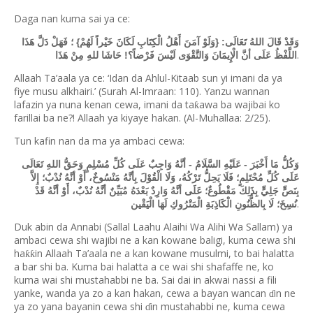
Daga nan kuma sai ya ce:
وَقَدْ قَالَ اللهُ تَعَالَى: {وَلَوْ آمَنَ أَهْلُ الْكِتَابِ لَكَانَ خَيْراً لَهُمْ} ؛ فَهَلْ دَلَّ هَذَا
.
اللَّفْظُ عَلَى أنَّ الْإِيمَانَ وَالتَّقْوَى لَيْسَ فَرْضاً؟! حَاشَا للهِ مِنْ هَذَا
Allaah Ta’aala ya ce: ‘Idan da Ahlul-Kitaab sun yi imani da ya
fiye musu alkhairi.’ (Surah Al-Imraan: 110). Yanzu wannan
lafazin ya nuna kenan cewa, imani da ta
awa ba wajibai ko
ƙ
farillai ba ne?! Allaah ya kiyaye hakan. (Al-Muhallaa: 2/25).
Tun kafin nan da ma ya ambaci cewa:
وَكُلُّ مَا أَخْبَرَ - عَلَيْهِ السَّلَامُ - أنَّهُ وَاجِبٌ عَلَى كُلِّ مُسْلِمٍ وَحَقُّ اللهِ تَعَالَى
عَلَى كُلِّ مُحْتَلِمٍ؛ فَلَا يَحِلُّ تَرْكُهُ، وَلَا الْقُوْلَ بِأنَّهُ مَنْسُوخٌ، أَوْ أنَّهُ نُدْبٌ؛ إِلاَّ
بِنَصٍّ جَلِيٍّ بِذَلِكَ مَقْطُوعٌ؛ عَلَى أنَّهُ وَارِدٌ بَعْدَهُ مُبَيِّنٌ أنَّهُ نُدْبٌ، أَوْ أنَّهُ قَدْ
.
نُسِخَ؛ لَا بِالظُّنُونِ الْكَاذِبَةِ الْمَتْرُوكِ لَهَا الْيَقْين
Duk abin da Annabi (Sallal Laahu Alaihi Wa Alihi Wa Sallam) ya
ambaci cewa shi wajibi ne a kan kowane baligi, kuma cewa shi
ha
in Allaah Ta
’
aala ne a kan kowane musulmi, to bai halatta
ƙƙ
a bar shi ba. Kuma bai halatta a ce wai shi shafaffe ne, ko
kuma wai shi mustahabbi ne ba. Sai dai in akwai nassi a fili
yanke, wanda ya zo a kan hakan, cewa a bayan wancan
in ne
ɗ
ya zo yana bayanin cewa shi
in mustahabbi ne, kuma cewa
ɗ