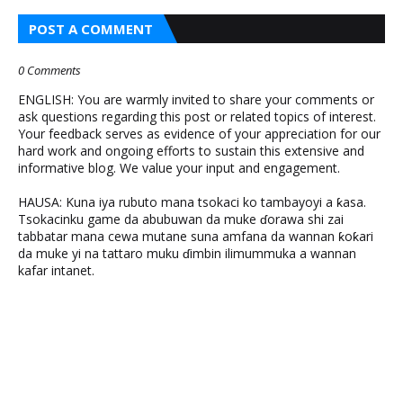
POST A COMMENT
0 Comments
ENGLISH: You are warmly invited to share your comments or
ask questions regarding this post or related topics of interest.
Your feedback serves as evidence of your appreciation for our
hard work and ongoing efforts to sustain this extensive and
informative blog. We value your input and engagement.
HAUSA: Kuna iya rubuto mana tsokaci ko tambayoyi a ƙasa.
Tsokacinku game da abubuwan da muke ɗorawa shi zai
tabbatar mana cewa mutane suna amfana da wannan ƙoƙari
da muke yi na tattaro muku ɗimbin ilimummuka a wannan
kafar intanet.