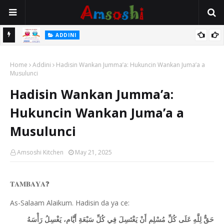
 Gudu
ADDINI
Na Yi Mafarki Ana Bikina, Kafin A Daura Aure Sai Na Farka
Home
Addini
Hadisin Wankan Jumma’a: Hukuncin Wankan Juma’a a
Musulunci
Hadisin Wankan Jumma’a:
Hukuncin Wankan Juma’a a
Musulunci
Amsoshi Kitchen
May 21, 2025
❓
𝐓𝐀𝐌𝐁𝐀𝐘𝐀
As-Salaam Alaikum. Hadisin da ya ce:
حَقٌّ لِلَّهِ عَلَى كُلِّ مُسْلِمٍ أَنْ يَغْتَسِلَ فِي كُلِّ سَبْعَةِ أَيَّامٍ، يَغْسِلُ رَأْسَهُ