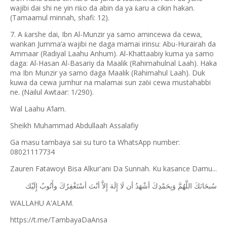
wajibi dai shi ne yin ri
o da abin da ya
aru a cikin hakan.
ƙ
ƙ
(Tamaamul minnah, shafi: 12).
7. A
arshe dai, Ibn Al-Munzir ya samo amincewa da cewa,
ƙ
wankan Jumma
’
a wajibi ne daga mamai irinsu: Abu-Hurairah da
Ammaar (Radiyal Laahu Anhum). Al-Khattaabiy kuma ya samo
daga: Al-Hasan Al-Basariy da Maalik (Rahimahulnal Laah). Haka
ma Ibn Munzir ya samo daga Maalik (Rahimahul Laah). Duk
kuwa da cewa jumhur na malamai sun za
i cewa mustahabbi
ɓ
ne. (Nailul Awtaar: 1/290).
Wal Laahu A’lam.
Sheikh Muhammad Abdullaah Assalafiy
Ga masu tambaya sai su turo ta WhatsApp number:
08021117734
Zauren Fatawoyi Bisa Alkur'ani Da Sunnah. Ku kasance Damu...
ﺳُﺒﺤَﺎﻧَﻚَ
ﺍﻟﻠَّﻬُﻢَّ
ﻭَﺑِﺤَﻤْﺪِﻙَ
ﺃﺷْﻬَﺪُ
ﺃﻥ
ﻟَﺎ
ﺇِﻟَﻪَ
ﺇِﻻَّ
ﺃﻧْﺖَ
ﺃﺳْﺘَﻐْﻔِﺮُﻙَ
ﻭﺃَﺗُﻮﺏُ
ﺇِﻟَﻴْﻚ
WALLAHU A'ALAM.
https://t.me/TambayaDaAnsa