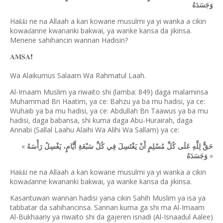
وَجَسَدَهُ
Ha
i ne na Allaah a kan kowane musulmi ya yi wanka a cikin
ƙƙ
kowa
anne kwananki bakwai, ya wanke kansa da jikinsa.
ɗ
Menene sahihancin wannan Hadisin?
❗️
𝐀𝐌𝐒𝐀
Wa Alaikumus Salaam Wa Rahmatul Laah.
Al-Imaam Muslim ya riwaito shi (lamba: 849) daga malaminsa
Muhammad Bn Haatim, ya ce: Bahzu ya ba mu hadisi, ya ce:
Wuhaib ya ba mu hadisi, ya ce: Abdullah Bn Taawus ya ba mu
hadisi, daga babansa, shi kuma daga Abu-Hurairah, daga
Annabi (Sallal Laahu Alaihi Wa Alihi Wa Sallam) ya ce:
«
حَقٌّ لِلَّهِ عَلَى كُلِّ مُسْلِمٍ أَنْ يَغْتَسِلَ فِي كُلِّ سَبْعَةِ أَيَّامٍ، يَغْسِلُ رَأْسَهُ
»
وَجَسَدَهُ
Ha
i ne na Allaah a kan kowane musulmi ya yi wanka a cikin
ƙƙ
kowa
anne kwananki bakwai, ya wanke kansa da jikinsa.
ɗ
Kasantuwan wannan hadisi yana cikin Sahih Muslim ya isa ya
tabbatar da sahihancinsa. Sannan kuma ga shi ma Al-Imaam
Al-Bukhaariy ya riwaito shi da gajeren isnadi (Al-Isnaadul Aalee)