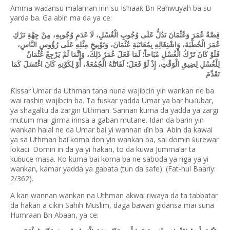
Amma wa
ansu malaman irin su Is’haa
Bn Rahwuyah ba su
ƙ
ɗ
yarda ba. Ga abin ma da ya ce:
قِصَّةُ عُمَرَ وَعُثْمَانَ تَدُلُّ عَلَى وُجُوبِ الْغُسْلِ، لَا عَدَمِ وُجُوبِهِ، مِنْ جِهَّةِ تَرْكِ
عُمَرَ الْخُطْبَةَ، وَاشْتِغَالِهِ بِمُعَاتَبَةِ عُثْمَانَ، وَتَوْبِيخِ مِثْلِهِ عَلَى رُؤُوسِ النَّاسِ،
فَلَوْ كَانَ تَرْكُ الْغُسْلِ مُبَاحاً؛ لَمَا فَعَلَ عُمَرُ ذَلِكَ، وَإِنَّمَا لَمْ يَرْجِعْ عُثْمَانُ
لِلْغُسْلِ لِضِيقِ الْوَقْتِ، إِذْ لَوْ فَعَلَ؛ لَفَاتَتْهُ الْجُمُعَةُ، أَوْ لِكَوْنِهِ كَانَ اغْتَسَلَ كَمَا
تَقَدَّمَ
issar Umar da Uthman tana nuna wajibcin yin wankan ne ba
Ƙ
wai rashin wajibcin ba. Ta fuskar yadda Umar ya bar hu
ubar,
ɗ
ya shagaltu da zargin Uthman. Sannan kuma da yadda ya zargi
mutum mai girma irinsa a gaban mutane. Idan da barin yin
wankan halal ne da Umar bai yi wannan
in ba. Abin da kawai
ɗ
ya sa Uthman bai koma don yin wankan ba, sai domin
urewar
ƙ
lokaci. Domin in da ya yi hakan, to da kuwa Jumma
’
ar ta
ku
uce masa. Ko kuma bai koma ba ne saboda ya riga ya yi
ɓ
wankan, kamar yadda ya gabata (tun da safe). (Fat-hul Baariy:
2/362).
A kan wannan wankan na Uthman akwai riwaya da ta tabbatar
da hakan a cikin Sahih Muslim, daga bawan gidansa mai suna
Humraan Bn Abaan, ya ce: