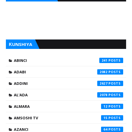
ƘUNSHIYA
ABINCI
241
ADABI
2082
ADDINI
2627
AL'ADA
2078
ALMARA
12
AMSOSHI TV
15
AZANCI
64