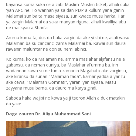
bayansa kuma suka ce a zabi Muslim-Muslim ticket, alhali duka
'yan APC ne. To wannan ya sa dan PDP a kullum yana ganin
Malamai sun ba ta masa siyasa, sun kwace musu harka. Har
ya zargin Malamai da saka manyan riguna, alhali kwalliya abu
ne mai kyau a Shari'a.
Amma kuma fa, duk da haka zargin da ake yi shi ne; asali wasu
Malaman ba su cancanci zama Malamai ba. Kawai sun daura
rawanin malumtar ne don su nemi abinci.
Ko kuma, ko da Malaman ne, amma maslahar aljifansu ne a
gabansu, da neman duniya, ba Maslahar al'umma ba. Irin
wadannan kuwa su ne tun a zamanin Magabata ake zarginsu,
ake kiransu da sunan "Malaman fada", kamar yadda a yanzu
ake cewa; "Malaman Gomnati", yaran 'yan siyasa. Masu
zayyana musu barna, da daure ma karya gindi.
Saboda haka wajibi ne kowa ya ji tsoron Allah a duk matakin
da yake.
Daga zauren Dr. Aliyu Muhammad Sani