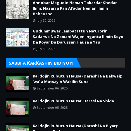
Annobar Magudin Neman Takardar Shedar
Ilimi: Nazari a Kan Al’adar Neman Ilimin
Bahaushe
July 30, 2026
Gudummuwar Lambatattun Na’urorin
Sadarwa Na Zamani Wajen Inganta Ilimin Koyo
Da Koyar Da Darussan Hausa a Yau
July 30, 2026
SABBI A ƘARƘASHIN BIDIYOYI
Ka'idojin Rubutun Hausa (Darashi Na Bakwai):
'wa' a Matsayin Wakilin Suna
September 06, 2025
Ka'idojin Rubutun Hausa: Darasi Na Shida
September 05, 2025
Ka'idojin Rubutun Hausa (Darashi Na Biyar):