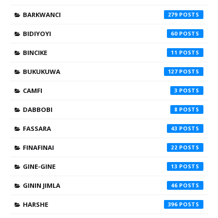
BARKWANCI
279
BIDIYOYI
60
BINCIKE
11
BUKUKUWA
127
CAMFI
3
DABBOBI
8
FASSARA
43
FINAFINAI
22
GINE-GINE
13
GININ JIMLA
46
HARSHE
396