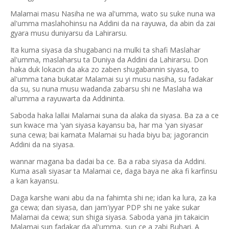
Malamai masu Nasiha ne wa al'umma, wato su suke nuna wa
al'umma maslahohinsu na Addini da na rayuwa, da abin da zai
gyara musu duniyarsu da Lahirarsu.
Ita kuma siyasa da shugabanci na mulki ta shafi Maslahar
al'umma, maslaharsu ta Duniya da Addini da Lahirarsu. Don
haka duk lokacin da aka zo zaben shugabannin siyasa, to
al'umma tana bukatar Malamai su yi musu nasiha, su fadakar
da su, su nuna musu wadanda zabarsu shi ne Maslaha wa
al'umma a rayuwarta da Addininta.
Saboda haka lallai Malamai suna da alaka da siyasa. Ba za a ce
sun kwace ma 'yan siyasa kayansu ba, har ma 'yan siyasar
suna cewa; bai kamata Malamai su hada biyu ba; jagorancin
Addini da na siyasa.
wannar magana ba dadai ba ce. Ba a raba siyasa da Addini.
Kuma asali siyasar ta Malamai ce, daga baya ne aka fi karfinsu
a kan kayansu.
Daga karshe wani abu da na fahimta shi ne; idan ka lura, za ka
ga cewa; dan siyasa, dan jam'iyyar PDP shi ne yake sukar
Malamai da cewa; sun shiga siyasa. Saboda yana jin takaicin
Malamai sun fadakar da al'umma, sun ce a zabi Buhari. A