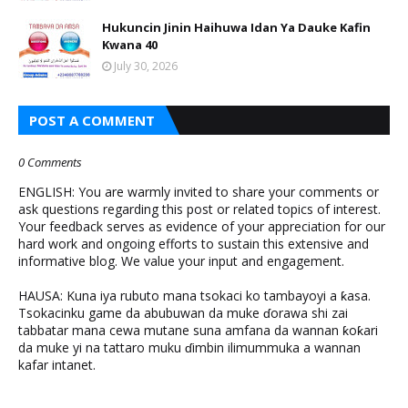
Hukuncin Jinin Haihuwa Idan Ya Dauke Kafin
Kwana 40
July 30, 2026
POST A COMMENT
0 Comments
ENGLISH: You are warmly invited to share your comments or
ask questions regarding this post or related topics of interest.
Your feedback serves as evidence of your appreciation for our
hard work and ongoing efforts to sustain this extensive and
informative blog. We value your input and engagement.
HAUSA: Kuna iya rubuto mana tsokaci ko tambayoyi a ƙasa.
Tsokacinku game da abubuwan da muke ɗorawa shi zai
tabbatar mana cewa mutane suna amfana da wannan ƙoƙari
da muke yi na tattaro muku ɗimbin ilimummuka a wannan
kafar intanet.