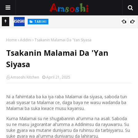
TARIHI
n
Shin Fulani Asalinsu Daga Najeriya Ne? Ga Tarihin da Yawancin
Home
Mutane Ba Su Taba Ji Ba
Addini
Tsakanin Malamai Da 'Yan Siyasa
Tsakanin Malamai Da 'Yan
Siyasa
Amsoshi Kitchen
April 21, 2025
Ni a fahimtata ba ka iya raba Malamai da siyasa, saboda tun
asali siyasar ta Malamai ce, daga baya ne wasu wadanda ba
Malamai ba suka kwace musu kayansu.
Kuma Malamai su ne shugabannin al'umma na asali. Saboda
su ne masu jagorantar al'umma a Addininsu da rayuwarsu. Su
suke gyara wa mutane duniyarsu da ruhinsu da tarbiyyarsu. Su
suke gyara wa al'umma duniyarsu da lahirarsu.