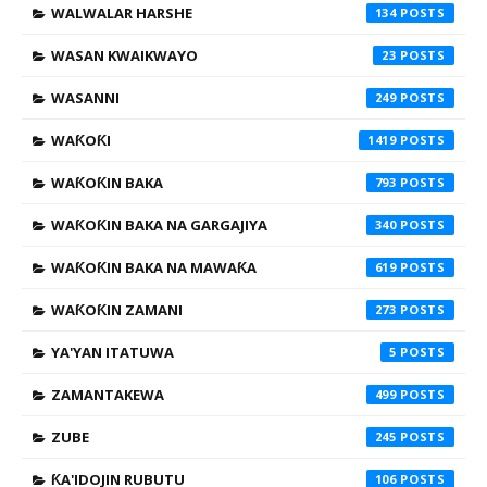
WALWALAR HARSHE
134
WASAN KWAIKWAYO
23
WASANNI
249
WAƘOƘI
1419
WAƘOƘIN BAKA
793
WAƘOƘIN BAKA NA GARGAJIYA
340
WAƘOƘIN BAKA NA MAWAƘA
619
WAƘOƘIN ZAMANI
273
YA'YAN ITATUWA
5
ZAMANTAKEWA
499
ZUBE
245
ƘA'IDOJIN RUBUTU
106