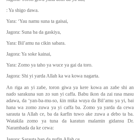
: Ya shigo dawa
.
Yara: ‘Yau namu suna ta gaisai,
Jagora: Suna ba da gaskiya
,
Yara: Bil’amu na cikin sabara
.
Jagora: Ya soke kainai,
Yara: Zomo ya taho ya wuce ya gai da toro.
Jagora: Shi yi yarda Allah ka wa kowa nagarta.
An riga an yi za
ɓ
e, toron giwa ya kere kowa an za
ɓ
e shi an
na
ɗ
o sarakuna sun zo sun yi caffa. Babu ikon da zai rasa masu
adawa, da ‘yan-ba-mu-so,
ƙ
in mi
ƙ
a wuya da Bil’amu ya yi, bai
hana wa zomo zuwa ya yi caffa ba. Zomo ya yarda da cewa
sarauta ta Allah ce, ba da
ƙ
arfin tuwo ake zuwa a
ɗ
ebo ta ba.
Wata
ƙ
ila zomo ya tuna da karatun malamin gidansu Dr.
Naramba
ɗ
a da ke cewa:
Jagora: Sarauta ban da nufin Allah ce,