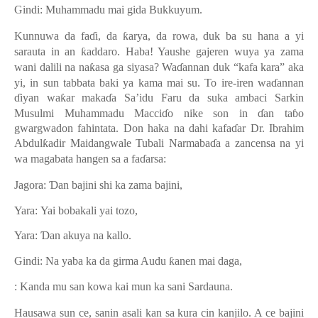
Gindi: Muhammadu mai gida Bukkuyum.
Kunnuwa da fa
ɗ
i, da
ƙ
arya, da rowa, duk ba su hana a yi
sarauta in an
ƙ
addaro. Haba! Yaushe gajeren wuya ya zama
wani dalili na na
ƙ
asa ga siyasa? Wa
ɗ
annan duk “kafa kara” aka
yi, in sun tabbata baki ya kama mai su. To ire-iren wa
ɗ
annan
ɗ
iyan wa
ƙ
ar maka
ɗ
a Sa’idu Faru da suka ambaci Sarkin
Musulmi Muhammadu Macci
ɗ
o nike son in
ɗ
an ta
ɓ
o
gwargwadon fahintata. Don haka na dahi kafa
ɗ
ar Dr. Ibrahim
Abdul
ƙ
adir Maidangwale Tubali Narmaba
ɗ
a a zancensa na yi
wa magabata hangen
sa a fa
ɗ
arsa:
Jagora:
Ɗ
an bajini shi ka zama bajini
,
Yara:
Yai bobakali yai tozo
,
Yara:
Ɗ
an akuya na kallo
.
Gindi: Na yaba ka da girma Audu
ƙ
anen mai daga
,
: Kanda mu san kowa kai mun ka sani Sardauna.
Hausawa sun ce, sanin asali kan sa kura cin kanjilo. A ce bajini