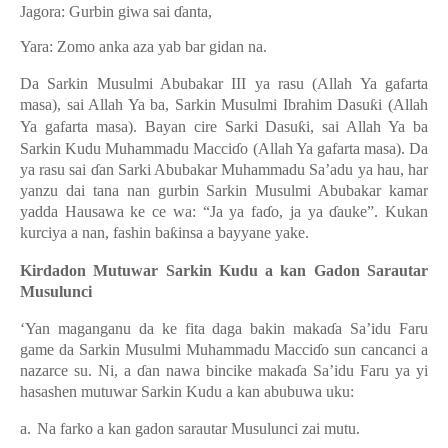
Jagora: Gurbin giwa sai
ɗ
anta
,
Yara: Zomo anka aza yab bar gidan na.
Da Sarkin Musulmi Abubakar III ya rasu (Allah Ya gafarta
masa), sai Allah Ya ba, Sarkin Musulmi Ibrahim Dasu
ƙ
i (Allah
Ya ga
f
arta masa). Bayan cire Sarki Dasu
ƙ
i, sai Allah Ya ba
Sarkin Kudu Muhammadu Macci
ɗ
o (Allah Ya gafarta masa). Da
ya rasu sai
ɗ
an Sarki Abubakar Muhammadu Sa’adu ya hau, har
yanzu dai tana nan gurbin Sarkin Musulmi Abubakar kamar
yadda Hausawa ke ce wa: “Ja ya fa
ɗ
o
, ja ya
ɗ
auke”. Kukan
kurciya a nan, fashin ba
ƙ
insa a bayyane yake.
Kirdadon Mutuwar Sarkin Kudu a kan Gadon Sarautar
Musulunci
‘Yan maganganu da ke fita da
ga
bakin maka
ɗ
a Sa’idu Faru
game da Sarkin Musulmi Muhammadu Macci
ɗ
o sun cancanci a
nazarce su. Ni, a
ɗ
an nawa bincike maka
ɗ
a Sa’idu Faru ya y
i
hasash
e
n mutuwar Sarkin Kudu a kan abubuwa uku:
a.
Na farko a kan gadon sarautar Musulunci zai mutu
.