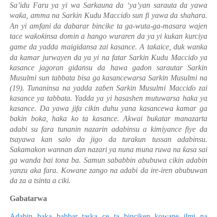
Sa’idu Faru
y
a yi wa Sarkauna da ‘ya’yan sarauta da yawa
wa
ƙ
a, amma na Sarkin Kudu M
a
cci
ɗ
o sun fi yawa da shahara.
An yi amfani da dabarar bincike ta ga-wuta-ga-masara wajen
tace wa
ƙ
o
ƙ
insa domin a hango wuraren da ya yi kukan kurciya
game da yadda maigidansa zai kasance. A ta
ƙ
aice, duk wanka
da kamar jurway
e
n da ya yi na fatar Sarkin Kudu Macci
ɗ
o ya
kasance jagoran gidansu da hawa gadon sarautar
Sarkin
Musulmi sun tabbata bisa ga kasancewarsa Sarkin Musulmi na
(19). Tunaninsa na yadda za
ɓ
en Sarkin Musulmi Macci
ɗ
o zai
kasance ya tabbata. Yadda ya yi hasashen mutuwarsa haka ya
kasance. Da yawa jifa cikin duhu
y
ana kasancewa kamar ga
bakin boka, haka ko ta kasance. Akwai bu
ƙ
atar manazarta
adabi su fara tunanin nazarin adabinsu a kimiyance fiye da
tsayawa kan salo da jigo da turakun tussan adabinsu.
Sakamakon wannan
ɗ
an nazari ya nuna muna ruwa na
ƙ
asa sai
ga wanda bai tona ba. Samun sababbin abubuwa cikin adabin
yanzu aka fara. Kowane zango na adabi da ire-iren abubuwan
da za a tsinta a ciki.
Gabatarwa
Adabin baka babbar taska ce ta binciken kowane ilmi na