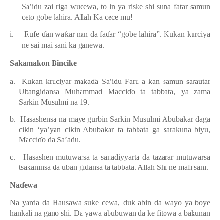
Sa’idu zai riga wucewa, to in ya riske shi suna fatar samun
ceto gobe lahira. Allah Ka cece mu!
i.
Rufe
ɗ
an wa
ƙ
ar nan da fa
ɗ
ar “gobe lahira”. Kukan ku
r
ciya
ne sai mai sani ka ganewa.
Sakamakon Bincike
a.
Kukan kruciyar maka
ɗ
a Sa’idu Faru a kan samun sarautar
Ubangidansa Muhammad M
a
cci
ɗ
o ta tabbata, ya zama
Sarkin Musulmi na 19.
b.
Hasashensa na maye gurbin Sarkin Musulmi Abubakar daga
cikin ‘ya’yan cikin Abubakar ta tabbata ga sarakuna biyu,
Macci
ɗ
o da Sa’adu.
c.
Hasashen mutuwarsa ta sanadiyya
rta
da tazarar mutuwarsa
tsakaninsa da uban gidansa ta tabbata. Allah Shi ne mafi sani.
Na
ɗ
ewa
Na yarda da Hausawa
su
ke cewa, duk abin da wayo ya
ɓ
oye
hankali na gano shi. Da yawa abubuwan da ke fitowa a bakunan