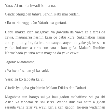
Yara:
Ai mai da hwa
ɗ
i
ɓ
anna na,
Gindi:
Shugaban tahiya Sarkin Kabi mai Sudani
,
: Ila marin rugga
ɗ
an Ya
ƙ
uba sa gurfani.
Babu shakka idan magabaci ya gawurta da yawa za a taras da
cewa, maganarsa nashin
ƙ
asa ce babu kure. Sa
kamakon
ganin
abu yau, da gobe, da ire-iren sauye-sauyen da yake yi, ke sa su
yanke hukunci a taras sun sara a kan ga
ɓ
a. Maka
ɗ
a Ibrahim
Narmaba
ɗ
a ya ta
ɓ
a wata magana da yake cewa:
Jagora: Maidamma
,
: Ya hwa
ɗ
i sai an yi ka sarki
.
Yara:
Ta ko tabbata ka yi
.
Gindi: Iya gaba ginshimin Malam Dikko
ɗ
an Buhari.
Magabata sun hango sai ya hau gadon mahaifinsa sai ga shi
Allah Ya tabbatar da shi sarki. Wanda duk aka haifa a gidan
sarauta yana fatar ya wayi gari a kan gadon. Ire-iren wa
ɗ
annan