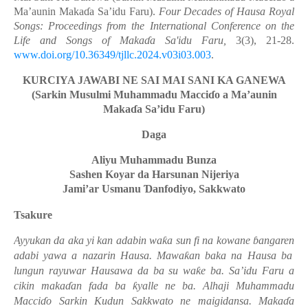
Ma’aunin Maka
ɗ
a Sa’idu Faru).
Four Decades of Hausa Royal
Songs: Proceedings from the International Conference on the
Life and Songs of Maka
ɗ
a Sa'idu Faru,
3(3), 21-28.
www.doi.org/10.36349/tjllc.2024.v03i03.003
.
KURCIYA JAWABI NE SAI MAI SANI KA GANEWA
(Sarkin Musulmi Muhammadu Macci
ɗ
o a Ma’aunin
Maka
ɗ
a Sa’idu Faru)
Daga
Aliyu Muhammadu Bunza
Sashen Koyar da Harsunan Nijeriya
Jami’ar Usmanu
Ɗ
anfodiyo, Sakkwato
Tsakure
Ayyukan da aka yi kan adabin wa
ƙ
a sun fi na kowa
ne
ɓ
angaren
adabi yawa a nazarin Hausa. Mawa
ƙ
an baka na Hausa ba
lungun rayuwar Hausawa da ba su wa
ƙ
e ba. Sa’idu Faru a
cikin maka
ɗ
an fada ba
ƙ
yalle ne ba. Alhaji Muhammadu
Macci
ɗ
o Sarkin Kudun Sakkwato ne maigidansa. Maka
ɗ
a