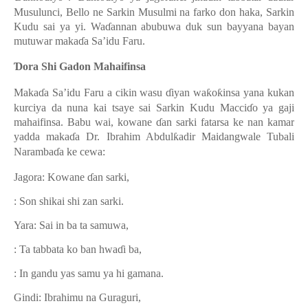
Musulunci, Bello ne Sarkin Musulmi na farko don haka, Sarkin
Kudu sai ya yi. Wa
ɗ
annan abubuwa duk sun bayyana bayan
mutuwar maka
ɗ
a Sa’idu Faru.
Ɗ
ora Shi Gadon Mahaifinsa
Maka
ɗ
a Sa’idu Faru a cikin wasu
ɗ
iyan wa
ƙ
o
ƙ
insa yana kukan
kurciya da nuna kai tsaye sai Sarkin Kudu Macci
ɗ
o ya gaji
mahaifinsa. Babu wai, kowane
ɗ
an sarki fatarsa ke nan kamar
yadda maka
ɗ
a Dr. Ibrahim Abdul
ƙ
adir Maidangwale Tubali
Naramba
ɗ
a ke cewa:
Jagora: Kowane
ɗ
an sarki
,
:
Son shikai shi zan sarki
.
Yara:
Sai in ba ta samuwa
,
:
Ta tabbata ko ban hwa
ɗ
i ba,
: In gandu yas samu ya
h
i gamana
.
Gindi:
Ibrahimu na Guraguri
,