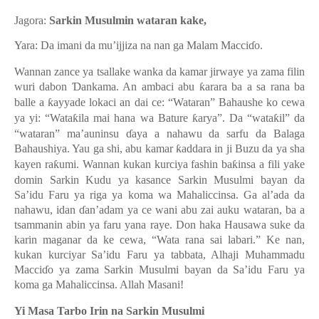
Jagora:
Sarkin Musulmin wataran kake
,
Yara:
Da imani da mu’ijjiza na nan ga Malam Macci
ɗ
o.
Wannan zance ya tsallake wanka da kamar jirway
e
ya zama filin
wuri dabon
Ɗ
ankama. An ambaci abu
ƙ
arara ba a sa rana ba
balle a
ƙ
ayyade lokaci an dai ce: “Wataran” Bahaushe ko cewa
ya yi: “Wata
ƙ
ila mai hana wa Bature
ƙ
arya”. Da “wata
ƙ
il” da
“wataran” ma’auninsu
ɗ
aya a nahawu da sarfu da Balaga
Bahaushiya. Yau ga shi, abu kamar
ƙ
addara in ji Buzu da ya sha
kay
e
n ra
ƙ
umi. Wannan kukan kurciya fashin ba
ƙ
insa a fili yake
domin Sarkin Kudu ya kasance Sarkin Musulmi bayan da
Sa’idu Faru ya riga ya koma wa Mahaliccinsa.
Ga al’ada da
nahawu, idan
ɗ
an’adam ya ce wani abu zai auku wataran, ba a
tsammanin abin ya faru yana raye. Don haka Hausawa suke da
karin maganar da ke cewa, “Wata rana sai labari.” Ke nan,
kukan kurciyar Sa’idu Faru ya tabbata, Alhaji Muhammadu
Macci
ɗ
o ya zama Sarkin Musulmi bayan da Sa’idu Faru ya
koma ga Mahaliccinsa. Allah Masani!
Yi Masa Tarbo Irin na Sarkin Musulmi