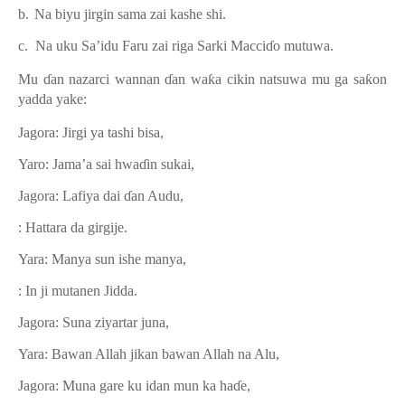
b.
Na biyu jirgin sama zai kashe shi
.
c.
Na
uku
Sa’idu Faru zai riga Sarki Macci
ɗ
o mutuwa.
Mu
ɗ
an nazarci wannan
ɗ
an wa
ƙ
a cikin natsuwa mu ga sa
ƙ
on
yadda yake:
Jagora: Jirgi ya tashi bisa
,
Yaro: Jama’a sai hwa
ɗ
in sukai
,
Jagora: Lafiya dai
ɗ
an Audu
,
:
Hattara da girgije
.
Yara:
Manya sun ishe manya
,
: In ji mutanen
J
idda
.
Jagora:
Suna ziyartar juna
,
Yara:
Bawan Allah jikan bawan Allah na Alu,
Jagora:
Muna gare ku idan mun ka ha
ɗ
e
,