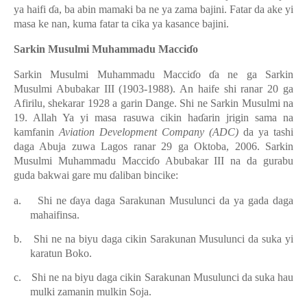
ya haifi
ɗ
a, ba abin mamaki ba ne ya zama bajini. Fatar da ake yi
masa ke nan, kuma fatar ta cika ya kasance bajini.
Sarkin Musulmi Muhammadu Macci
ɗ
o
Sarkin Musulmi Muhammadu Macci
ɗ
o
ɗ
a ne ga Sarkin
Musulmi Abubakar III (1903-1988). An haife shi ranar 20 ga
Afirilu, shekarar 1928 a garin Dange. Shi ne Sarkin Musulmi na
19. Allah Ya yi masa rasuwa cikin ha
ɗ
arin jrigin sama na
kamfanin
Aviation Development Company (ADC)
da ya tashi
daga Abuja zuwa Lagos ranar 29 ga Oktoba, 2006. Sarkin
Musulmi Muhammadu Macci
ɗ
o Abubakar III na da gurabu
guda bakwai gare
mu
ɗ
aliban bincike:
a.
Shi n
e
ɗ
aya daga Sarakunan Musulunci da ya gada daga
mahaifinsa.
b.
Shi ne na biyu daga cikin Sarakunan Musulunci da suka yi
karatun Boko
.
c.
Shi ne na biyu daga cikin Sarakunan Musulunci da suka hau
mulki zamanin mulkin Soja.