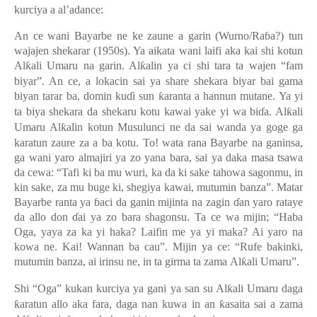
kurciya a al’adance:
An ce wani Bayarbe ne ke zaune a garin (Wurno/Ra
ɓ
a?) tun
wajajen shekarar (1950s). Ya aikata wani laifi aka kai shi kotun
Al
ƙ
ali Umaru na garin. Al
ƙ
alin ya ci shi tara ta wajen “fam
biyar”. An ce, a lokacin sai ya share shekara biyar bai gama
biyan tarar ba, domin ku
ɗ
i sun
ƙ
aranta a hannun mutane. Ya yi
ta biya shekara da shekaru kotu kawai yake yi wa bi
ɗ
a. Al
ƙ
ali
Umaru
A
l
ƙ
alin kotun Musulunci ne da sai wanda ya goge ga
karatun zaure za a ba kotu. To! wata rana Bayarbe na ganinsa,
ga wani yaro almajiri ya zo yana bara, sai ya daka masa tsawa
da cewa: “Tafi ki ba mu wuri, ka da ki sake tahowa sagonmu, in
kin sake, za mu buge ki, shegiya kawai, mutumi
n
banza”. Matar
Bayarbe ranta ya
ɓ
aci da ganin mijinta na zagin
ɗ
an yaro rataye
da allo don
ɗ
ai ya zo bara shagonsu. Ta ce wa mijin; “Haba
Oga, yaya za ka yi haka? Laifin me ya yi maka? Ai yaro na
kowa n
e
. Kai! Wannan ba cau”. Mijin ya ce: “Rufe bakinki,
mutumi
n
banza, ai irinsu ne, in ta girma ta zama
A
l
ƙ
ali Umaru”.
Shi “Oga” kukan kurciya ya gani ya san su Al
ƙ
ali Umaru daga
ƙ
aratun allo aka fara, daga nan kuwa in an
ƙ
asaita sai a zama