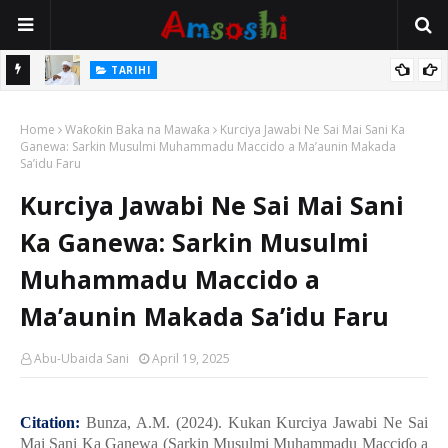
Na Mata
TARIHI
Sarkin Gummi Na Sha Biyar: Sarkin Mafaran Gummi Justice Lawal
Home
Hassan
Waƙoƙin Baka na Mawaƙa
Kurciya Jawabi Ne Sai Mai Sani Ka
Ganewa: Sarkin Musulmi Muhammadu Maccido a Ma’aunin Makada
Sa’idu Faru
Kurciya Jawabi Ne Sai Mai Sani
Ka Ganewa: Sarkin Musulmi
Muhammadu Maccido a
Ma’aunin Makada Sa’idu Faru
Abu-Ubaida Sani
April 19, 2025
Citation:
Bunza, A.M. (2024). Kukan Kurciya Jawabi Ne Sai
Mai Sani Ka Ganewa (Sarkin Musulmi Muhammadu Macci
ɗ
o a