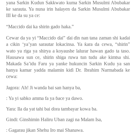
yana Sarkin Kudun Sakkwato kuma Sarkin Musulmi Abubakar
ke sarauta. Ya nuna irin halayen da Sarkin Musulmi Abubakar
III ke da su ya ce:
“Macci
ɗ
o
ɗ
ai ka shirin gado haka
.
”
Cewar da ya yi “Macci
ɗ
o
ɗ
ai”
ɗ
ai
ɗ
in nan tana zaman shi ka
ɗ
ai
a cikin ‘ya’yan sarauta
r
lokacinsa. Ya
ƙ
ara da cewa, “shirin”
wato ya riga ya shirya a koyaushe lalurar hawan gado ta taso.
Hausawa sun ce, shirin shiga ruwa tun tudu ake kimtsa shi.
Maka
ɗ
a Sa’idu Faru ya yanke hukuncin Sarkin Kudu ya san
hanya kamar yadda malamin ki
ɗ
i Dr. Ibrahim Narmaba
ɗ
a ke
cewa:
Jagora:
Ah! Ji wanda bai san hanya ba
,
:
Ya yi sabko amma fa ya
ɓ
ace ya dawo
.
Yara:
Ila da yat tahi bai
ɗ
ora tambayar kowa ba.
Gindi: Ginshimin Haliru Uban zagi na Malam Isa,
:
Gagarau jikan Shehu Iro mai Shanawa.