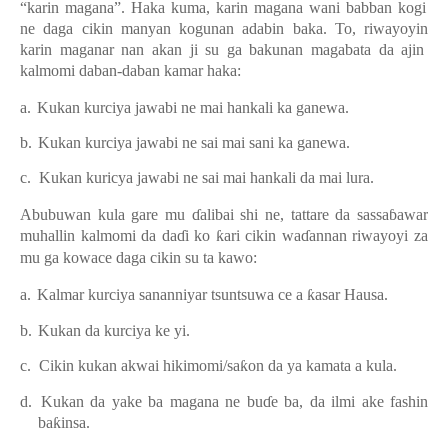
“karin magana”. Haka kuma, karin magana wani babban kogi
ne daga cikin manyan kogunan adabin baka. To, riwayoyi
n
karin magana
r
nan akan ji su ga bakunan magabata da ajin
kalmomi daban-daban kamar haka:
a.
Kukan kurciya jawabi ne mai hankali ka ganewa
.
b.
Kukan kurciya jawabi ne sai mai sani ka ganewa
.
c.
Kukan kuricya jawabi ne sai mai hankali da mai lura.
Abubuwan kula gare mu
ɗ
alibai shi ne, tattare da sassa
ɓ
awar
muhallin kalmomi da da
ɗ
i ko
ƙ
ari cikin wa
ɗ
annan riwayoyi za
mu ga kowace daga cikin su ta kawo:
a.
Kalmar kurciya sananniyar tsuntsu
wa
ce
a
ƙ
asar Hausa
.
b.
Kukan da kurciya ke yi
.
c.
Cikin kukan akwai hikimomi/sa
ƙ
on da ya kamata a kula
.
d.
Kukan da yake ba magana ne bu
ɗ
e ba, da ilmi ake fashin
ba
ƙ
insa.