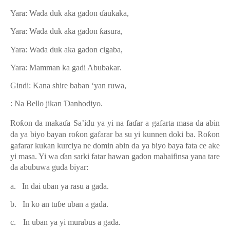
Yara:
Wada duk aka gadon
ɗ
aukaka,
Yara:
Wada duk aka gadon
ƙ
asura,
Yara:
Wada duk aka gadon cigaba,
Yara: Mamman ka gadi Abubakar
.
Gindi:
Kana shire baban ‘yan ruwa
,
: Na Bello jikan
Ɗ
anhodiyo.
Ro
ƙ
on da maka
ɗ
a Sa’idu ya yi na fa
ɗ
ar a gafarta masa da abin
da ya biyo bayan ro
ƙ
on gafarar ba su yi kunnen doki ba.
Ro
ƙ
on
gafarar kukan kurciya ne domin abin da ya biyo baya fata ce ake
yi masa. Yi wa
ɗ
an sarki fatar hawan gadon mahaifinsa yana tare
da abubuwa guda biyar:
a.
In dai uban ya rasu a gada
.
b.
In ko an tu
ɓ
e uban a gada
.
c.
In uban ya yi murabus a gada
.