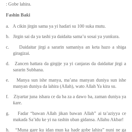
: Gobe lahira.
Fashin Ba
ƙ
i
a.
A cikin jirgin sama ya yi ha
ɗ
ari su 100 suka mutu
.
b.
Jirgin sai da ya tashi ya daidaita sama’u sosai ya yun
ƙ
ura.
c.
Daidaitar jirgi a sararin samaniya an keta hazo a shiga
giragizai
.
d.
Zancen hattara da girgije ya yi canjaras da daidaitar jirgi a
sararin Subhana.
e.
Manya sun ishe manya, ma’ana manyan duniya sun ishe
manyan duniya da lahira (Allah), wato Allah Ya kira su.
f.
Ziyartar juna ishara ce da ba za
a
dawo ba
,
zaman duniya ya
ƙ
are.
g.
Fa
ɗ
ar “bawan Allah jikan bawan Allah” ai ta’aziyya ce
maka
ɗ
a Sa’idu ke yi na rashin uban gidansa. Allahu Akbar!
h.
“Muna gar
e
ku idan mun ka ha
ɗ
e gobe lahira” nuni ne ga