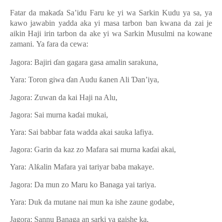
Fatar da maka
ɗ
a Sa’idu Faru ke yi wa Sarkin Kudu ya sa, ya
kawo jawabin yadda aka yi masa tarbon ban kwana da zai je
aikin Haji irin tarbon da ake yi wa Sarkin Musulmi na kowane
zamani.
Ya fara da cewa:
Jagora: Bajiri
ɗ
an gagara gasa amalin
s
arakuna,
Yara:
Toron
g
iwa
ɗ
an Audu
ƙ
anen Ali
Ɗ
an’iya,
Jagora: Zuwan da kai Haji na Alu
,
Jagora: Sai murna ka
ɗ
ai mukai,
Yara:
Sai babbar fata wadda akai sauka lafiya
.
Jagora: Garin da kaz zo Mafara sai murna ka
ɗ
ai akai,
Yara:
Al
ƙ
alin Mafara yai tariyar baba makaye
.
Jagora
:
Da mun zo Maru ko Banaga yai tariya
.
Yara:
Duk da mutane
nai mun ka ishe zaune godabe,
Jagora: Sannu Banaga an sarki ya gaishe ka,