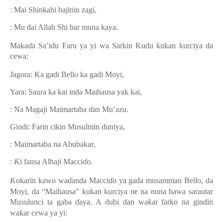
: Mai Shinkahi bajinin zagi
,
: Mu dai Allah Shi bar muna kaya.
Maka
ɗ
a Sa’idu Faru ya yi wa Sarkin Kudu kukan kurciya da
cewa:
Jagora: Ka gadi Bello ka gadi Moyi
,
Yara:
Saura ka kai inda Maihausa yak kai,
: Na Magaji Maimartaba
ɗ
an Mu’azu
.
Gindi:
Farin cikin Musulmin duniya
,
: Maimartaba na Abubakar
,
:
Ƙ
i fansa Alhaji Macci
ɗ
o.
Ƙ
o
ƙ
arin kawo wa
ɗ
anda Macci
ɗ
o ya gada musamman Bello, da
Moyi, da “Maihausa” kukan kurciya ne na nuna hawa sarautar
Musulunci ta gaba
ɗ
aya. A dubi
ɗ
an wa
ƙ
ar farko na gindin
wa
ƙ
ar cewa ya yi: