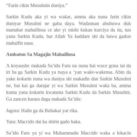
“Farin cikin Musulmin duniya
.
”
Sarkin Kudu aka yi wa wa
ƙ
ar
,
amma aka nuna farin cikin
duniyar Musulmi ne gaba
ɗ
aya. Wa
ɗ
annan abubuwa duk
martabar mahaifinsa ce ake yi mishi kukan kurciya da
ita,
tun
yana Sarkin Kudu, har Allah Ya
ƙ
addare shi da hawa gadon
mahaifin nasa.
Ambaton Sa Magajin Mahaifinsa
A koyaushe maka
ɗ
a Sa’idu Faru na nuna bai wuce gona tai da
iri ba ga Sarkin Kudu ya tsaya a ‘yan wa
ƙ
e-wa
ƙ
ensa. Abin da
yake
ƙ
o
ƙ
arin nuna wa duniya shi maka
ɗ
in
ɗ
an Sarkin Musulmi
ne, bai kai ga darajar yi wa Sarkin Musulmi wa
ƙ
a ba, amma
kuma yana
ƙ
o
ƙ
arin kwatanta Sarkin Kudu da Sarkin Musulmi.
Ga zancen
ƙ
a
r
ara daga maka
ɗ
a Sa’idu:
Jagora: Halin ga da Bubakar yar ri
ƙ
a
.
Yara: Macci
ɗ
o
ɗ
ai ka shirin gado haka.
Sa’idu Faru ya yi wa Muhammadu Macci
ɗ
o wa
ƙ
a a lokacin