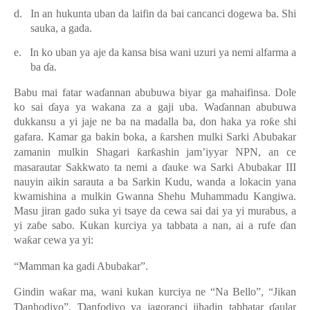
d.
In an hukunta uban da laifin da bai cancanci dogewa ba. Shi
sa
u
ka, a gada.
e.
In ko uban ya aje da kansa bisa wani uzuri ya nemi alfarma a
ba
ɗ
a.
Babu mai fatar wa
ɗ
annan abubuwa biyar ga mahaifinsa. Dole
ko sai
ɗ
aya ya wakana za a gaji uba. Wa
ɗ
annan abubuwa
dukkansu a yi jaje ne ba na madalla ba, don haka ya ro
ƙ
e shi
gafara. Kamar ga bakin boka, a
ƙ
arshen mulki Sarki Abubakar
zamanin mulkin Shagari
ƙ
ar
ƙ
ashin jam’iyyar NPN, an ce
masarautar Sakkwato ta nemi a
ɗ
auke wa Sarki Abubakar III
nauyin aikin sarauta a ba Sarkin Kudu, wanda a lokacin yana
kwamishina a mulkin Gwanna Shehu Muhammadu Kangiwa.
Masu jiran gado suka yi tsaye da cewa sai dai ya yi murabus, a
yi za
ɓ
e sabo. Kukan kurciya ya tabbata a nan, ai a rufe
ɗ
an
wa
ƙ
ar cewa ya yi:
“Mamman ka gadi Abubakar”.
Gindin wa
ƙ
ar ma, wani kukan kurciya ne “Na Bello”, “Jikan
Ɗ
anhodiy
o
”.
Ɗ
anfodiyo ya jagoranci jihadin tabbatar
ɗ
au
l
ar