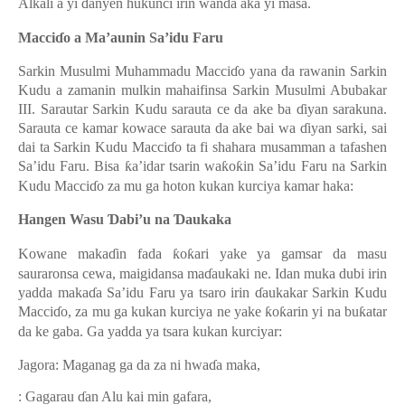
Al
ƙ
ali a yi
ɗ
anyen hukunci irin wanda aka yi masa.
Macci
ɗ
o a Ma’aunin Sa’idu Faru
Sarkin Musulmi Muhammadu Macci
ɗ
o yana da rawanin Sarkin
Kudu a zamanin mulkin mahaifinsa Sarkin Musulmi Abubakar
III.
Sarautar Sarkin Kudu sarauta ce da ake ba
ɗ
iyan sarakuna.
Sarauta ce kamar kowace sarauta da ake bai wa
ɗ
iyan sarki
,
sai
dai ta Sarkin Kudu Macci
ɗ
o ta fi shahara musamman a tafashen
Sa’idu Faru. Bisa
ƙ
a’idar tsarin wa
ƙ
o
ƙ
in Sa’idu Faru na Sarkin
Kudu Macci
ɗ
o za mu ga hoton kukan kurciya kamar haka:
Hangen Wasu
Ɗ
abi’u na
Ɗ
aukaka
Kowane maka
ɗ
in fada
ƙ
o
ƙ
ari yake ya gamsar da masu
sauraronsa cewa, maigidansa ma
ɗ
aukaki ne. Idan muka dubi irin
yadda maka
ɗ
a Sa’idu Faru ya tsaro irin
ɗ
aukakar Sarkin Kudu
Macci
ɗ
o, za mu ga kukan kurciya ne yake
ƙ
o
ƙ
arin yi na bu
ƙ
atar
da ke gaba. Ga yadda ya tsara kukan kurciyar:
Jagora: Maganag ga da za ni hwa
ɗ
a maka,
:
Gagarau
ɗ
an Alu kai min gafara,