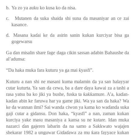
b.
Ya zo ya auku ko kusa ko da nisa
.
c.
Mutanen da suka shaida shi suna da masaniyar an ce zai
kasance
.
d.
Masana ka
ɗ
ai ke da asirin sanin kukan kurciyar bisa ga
gogewarsu
Ga
ɗ
an misalin share fage daga cikin sassan adabin Bahaushe da
al’adunsa:
“Da haka muka fara kuturu ya ga mai
ƙ
yasfi”.
Kuturu a nan shi ne masani kuma malamin da ya san halayyar
cutar kuturta. Ya san da cewa, ba a dare
ɗ
aya kawai za a tashi a
rasa yatsu ba ko jiki ya bushe, fuska ta
ƙ
a
ƙƙ
amure. A’a, ka
ɗ
an-
ka
ɗ
an abin ke faruwa har ya game jiki. Wa ya san da haka? Wa
ke da wannan ilmi? Sai wanda ciwon ya kama ko wa
ɗ
anda suka
gaji cutar a gidansu. Don haka, “kyasfi” a nan, zaman kukan
kurciya yake masu masaniya a kansa su ne kutare. Idan muka
nazarci
ɗ
an gajeren labarin da na samo a Sakkwato wajajen
shekarar 1982 a unguwar Gi
ɗ
a
ɗ
awa za mu
ƙ
ara fayyace kukan