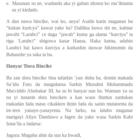
e.
Masanan su ne, wa
ɗ
anda aka yi gaban idonsu ko ma’ilmanta
su yi kirdado.
A
ɗ
an nawa bincike, wai ko, anya! Asalin karin maganan ba
“kukan kuricya” kawai yake ba? Dalilina kuwa shi ne, kalmar
jawabi “Larabci” ce daga “jawab” kuma ga alama “kurciya” ta
riga ‘Larabci” shigowa
ƙ
asar Hausa. Haka kuma, adabin
Larabci bai kawo kurc
i
ya a
ƙ
ar
ƙ
ashin inuwar hikimomin da
Bahaushe ya saka ta ba.
Hanyar
Ɗ
ora Bincike
Ba zan
ɗ
ora bincike bisa tafarkin ‘yan duba ba, domin maka
ɗ
a
Sa’idu Faru da maigidansa Sarkin Musulmi Muhammadu
Maccid
ɗ
o Abubakar III, ba su bi hanyar nan ba.
Wannan ya sa
na yi tunanin
ɗ
ora bincike
n
a kan wasu fitattun zantukan
maka
ɗ
an fada masu cikakken ilmin fada da sanin mutanenta da
ire-iren yanaye-yanayenta.
Na farko, na lalubo maganar
marigayi Aliyu
Ɗ
andawo a fagen da yake wasa Sarkin Kabi
Isma’ila a fa
ɗ
arsa:
Jagora: Magaba abin da sun ka hwa
ɗ
i
,