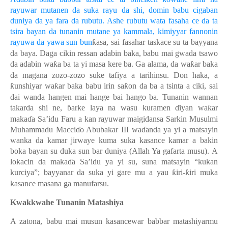
rayuwar mutanen da suka rayu da shi, domin babu cigaban
duniya da ya fara da rubutu. Ashe rubutu wata fasaha ce da ta
tsira bayan da tunanin mutane ya kammala, kimiyyar fannonin
rayuwa da yawa sun bun
ƙ
asa, sai fasahar taskace su ta bayyana
da baya. Daga cikin ressan adabin baka, babu mai gwada tsawo
da adabin wa
ƙ
a ba ta yi masa kere ba. Ga alama, da wa
ƙ
ar baka
da magana zozo-zozo suke tafiya a tarihinsu. Don haka, a
ƙ
unshiyar wa
ƙ
ar baka babu irin sa
ƙ
on da ba a tsinta a ciki, sai
dai wanda hangen mai hange bai hango ba. Tunanin wannan
takarda shi ne,
ɓ
arke laya na wasu kuramen
ɗ
iyan wa
ƙ
ar
maka
ɗ
a Sa’idu Faru a kan rayuwar maigidansa Sarkin Musulmi
Muhammadu Macci
ɗ
o Abubakar III wa
ɗ
anda ya yi a matsayin
wanka da kamar jirway
e
kuma suka kasance kamar a bakin
boka bayan su duka sun bar duniya (Allah Ya gafarta musu).
A
lokacin da maka
ɗ
a Sa’idu ya yi su, suna matsayin “kukan
kurciya”; bayyanar da suka yi gare mu a yau
ƙ
iri-
ƙ
iri muka
kasance masana ga manufarsu.
Kwakkwahe Tunanin Matashiya
A zatona, babu mai musun kasancewar babbar matashiyarm
u