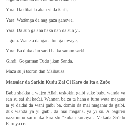
Yara: Da
ɗ
ibat ta akan yi da
ƙ
arfi,
Yara: Wa
ɗ
anga
d
a nag gaza ganewa,
Yara: Da sun ga ana haka nan da sun yi,
Jagora:
Wane a dangana tun ga uwaye
,
Yara:
Ba duka
ɗ
an sarki ba ka samun sarki
.
Gindi:
Gogarman Tudu jikan Sanda
,
Maza su ji tsoron
ɗ
an Maihausa.
Matsalar da Sarkin Kudu Zai Ci Karo da Ita a Za
ɓ
e
Babu shakka a wajen Allah taskokin gaibi suke babu wanda ya
san su sai shi ka
ɗ
ai. Wannan ba za ta hana a furta wata magana
ta yi daidai da wani gaibi ba, domin da mai maganar da gaibi,
duk wanda ya yi gaibi, da mai magana, ya yi su. A bagiren
nazarinmu sai muka kira shi “kukan ku
r
ciya”. Maka
ɗ
a Sa’idu
Faru ya ce: