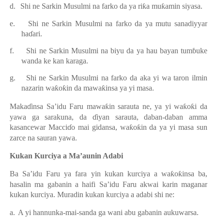
d.
Shi ne Sarkin Musulmi na farko da ya ri
ƙ
a mu
ƙ
amin siyasa.
e.
Shi ne Sarkin Musulmi na farko da ya mutu sanadiyyar
ha
ɗ
ari
.
f.
Shi ne Sarkin Musulmi na biyu da
ya hau bayan tum
ɓ
uke
wanda ke kan karaga.
g.
Shi ne Sarkin Musulmi na farko da aka yi wa taron ilmin
nazarin wa
ƙ
o
ƙ
in da mawa
ƙ
insa ya yi masa.
Maka
ɗ
insa Sa’idu Faru mawa
ƙ
in sarauta ne, ya yi wa
ƙ
o
ƙ
i da
yawa ga sarakuna, da
ɗ
iyan sarauta, daban-daban amma
kasancewar Macci
ɗ
o mai gidansa, wa
ƙ
o
ƙ
in da ya yi masa sun
zarce na sauran yawa.
Kukan Kurciya a Ma’aunin Adabi
Ba Sa’idu Faru ya fara yin kukan kurciya a wa
ƙ
o
ƙ
insa ba,
hasalin ma gabanin a haifi Sa’idu Faru akwai karin maganar
kukan kurciya.
Muradin kukan kurciya a adabi shi ne:
a.
A yi hannunka-mai-sanda ga wani abu gabanin aukuwarsa
.