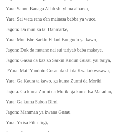
Yara:
Sannu Banaga Allah shi yi ma albarka,
Yara:
Sai wata rana
ɗ
an mainasa babba ya wuce,
Jagora: Da mun ka tai Danmarke,
Yara:
Mun ishe Sarkin Filla
n
i Bungu
ɗ
u ya kawo,
Jagora: Duk da mutane
nai sui tariyab baba makaye,
Jagora: Gasau da kaz zo Sarkin Kudun Gusau yai tariya,
J/Yara: Mai ‘Yandoto Gusau da shi da Kwatarkwasawa,
Yara:
Ga
Ƙ
aura ta kawo, ga kuma Zurmi da Moriki,
Jagora: Ga kuma Zurmi da Moriki ga kuma Isa Maradun,
Yara:
Ga kuma Sabon Birni
,
Jagora: Mamman ya kwana Gusau
,
Yara:
Ya isa Filin Jirgi
,