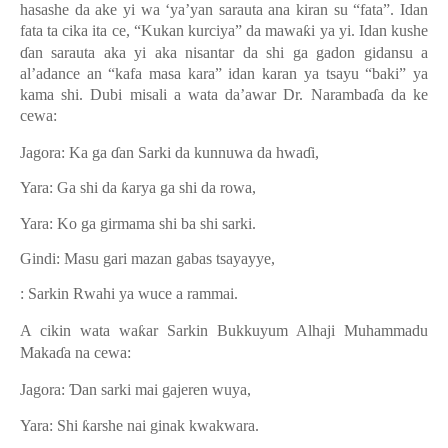
hasashe da ake yi wa ‘ya’yan sarauta ana kiran su “fata”. Idan
fata ta cika ita ce
,
“Kukan kurciya” da mawa
ƙ
i ya yi. Idan kushe
ɗ
an sarauta aka yi aka nisantar da shi ga gadon gidansu a
al’adance an “kafa masa kara” idan karan ya tsayu “baki” ya
kama shi. Dubi misali a wata da’awar Dr. Naramba
ɗ
a da ke
cewa:
Jagora: Ka ga
ɗ
an Sarki da kunnuwa da hwa
ɗ
i
,
Yara:
Ga shi da
ƙ
arya ga shi da rowa
,
Yara:
Ko ga girmama shi ba shi sarki
.
Gindi:
Masu gari mazan gabas tsayayye
,
:
Sarkin Rwahi ya wuce a rammai.
A cikin wata wa
ƙ
ar Sarkin Bukkuyum Alhaji Muhammadu
Maka
ɗ
a na cewa:
Jagora:
Ɗ
an sarki mai gajeren wuya
,
Yara: Shi
ƙ
arshe
nai ginak kwakwara
.