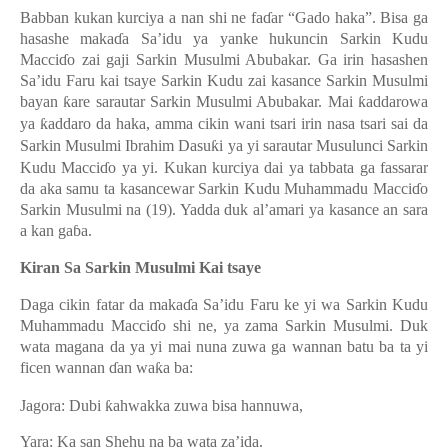
Ba
b
ban kukan k
u
rciya a nan shi ne fa
ɗ
ar “Gado haka”. Bisa ga
hasashe maka
ɗ
a Sa’idu ya yanke hukunci
n
Sarkin Kudu
Macci
ɗ
o zai gaji Sarkin Musulmi Abubakar. Ga irin hasashen
Sa’idu Faru kai tsaye Sarkin Kudu zai kasance Sarkin Musulmi
bayan
ƙ
are sarautar Sarkin Musulmi Abubakar. Mai
ƙ
addarowa
ya
ƙ
addaro da haka
,
amma cikin wani tsari irin nasa tsari sai da
Sarkin Musulmi Ibrahim Dasu
ƙ
i ya yi sarautar Musulunci Sarkin
Kudu Macci
ɗ
o ya yi. Kukan kurciya dai ya tabbata ga fassarar
da aka samu ta kasancewar Sarkin Kudu Muhammadu Macci
ɗ
o
Sarkin Musulmi na (19). Yadda duk al’amari ya kasance an sara
a kan ga
ɓ
a.
Kiran Sa Sarkin Musulmi Kai tsaye
Daga cikin fatar da maka
ɗ
a Sa’idu Faru ke yi wa Sarkin Kudu
Muhammadu Macci
ɗ
o shi ne, ya zama Sarkin Musulmi. Duk
wata magana da ya yi mai nuna zuwa ga wannan batu ba ta yi
ficen wannan
ɗ
an wa
ƙ
a ba:
Jagora: Dubi
ƙ
ahwakka zuwa bisa
hannuwa
,
Yara:
Ka san Sh
e
hu na ba wata za’ida
.