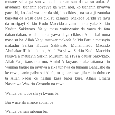
mutane sai a ga sun zamo kamar an san da za su auku. A
al’adance, tsananin soyayya ga wani abu, ko tsananin
ƙ
iyayya
gare shi, ko da
ɗ
ewa tare da shi, ko cikinsa, na sa a ji zantuka
barkatai da wasu daga ciki su kasance. Maka
ɗ
a Sa’idu ya rayu
da marigayi Sarkin Kudu Macci
ɗ
o a zamanin da yake Sarkin
Kudun Sakkwato. Ya yi masa wa
ƙ
e-wa
ƙ
e da yawa da fata
daban-daban, wa
ɗ
anda da yawa daga cikinsu Allah bai nuna
masa su ba. Allah Ya yi rasuwar maka
ɗ
a Sa’idu Faru a mats
a
yin
maka
ɗ
in Sarkin Kudun Sakkwato Muhammadu Macci
ɗ
o
Abubakar III haka kuma, Allah Ya yi wa Sarkin Kudu Macci
ɗ
o
rasuwa a matsayin Sarkin Musulmi na (19) a daular Sakwkato.
Allah Ya ji
ƙ
ansu da mu, Amin! A koyaushe ake tattauna irin
wannan bagire na rayuwa a ri
ƙ
a tunawa da tunanin Bahaushe da
ke cewa, sanin gaibu sai Allah; maganar kowa jifa cikin duhu ce
ta Allah ka
ɗ
ai ce nashin
ƙ
asa babu kure. Alhaji Umaru
Nasarawa Wazirin Gwandu na cewa:
Wanda bai wuce shi yi kwana ba,
Bai wuce shi mance abinai ba,
Wanda bai san rabonai ba,