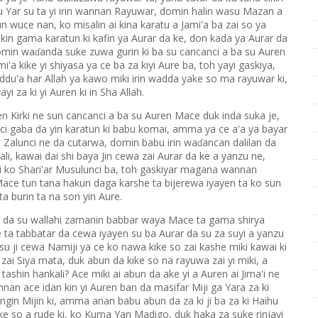
su Yar su ta yi irin wannan Rayuwar, domin halin wasu Mazan a
sun wuce nan, ko misalin ai kina karatu a Jami'a ba zai so ya
ai kin gama karatun ki kafin ya Aurar da ke, don kada ya Aurar da
domin wa
anda suke zuwa gurin ki ba su cancanci a ba su Auren
ɗ
a kike yi shiyasa ya ce ba za kiyi Aure ba, toh yayi gaskiya,
 Addu'a har Allah ya kawo miki irin wadda yake so ma rayuwar ki,
i za ki yi Auren ki in Sha Allah.
Kirki ne sun cancanci a ba su Auren Mace duk inda suka je,
 ci gaba da yin karatun ki babu komai, amma ya ce a'a ya bayar
 Zalunci ne da cutarwa, domin babu irin wa
ancan dalilan da
ɗ
ali, kawai dai shi baya Jin cewa zai Aurar da ke a yanzu ne,
i ko Shari'ar Musulunci ba, toh gaskiyar magana wannan
Mace tun tana hakuri daga karshe ta bijerewa iyayen ta ko sun
a burin ta na son yin Aure.
 da su wallahi zamanin babbar waya Mace ta gama shirya
ta tabbatar da cewa iyayen su ba Aurar da su za suyi a yanzu
su ji cewa Namiji ya ce ko nawa kike so zai kashe miki kawai ki
 zai Siya mata, duk abun da kike so na rayuwa zai yi miki, a
ashin hankali? Ace miki ai abun da ake yi a Auren ai Jima'i ne
an ace idan kin yi Auren ban da masifar Miji ga Yara za ki
angin Mijin ki, amma anan babu abun da za ki ji ba za ki Haihu
 so a rude ki, ko Kuma Yan Madigo, duk haka za suke rinjayi