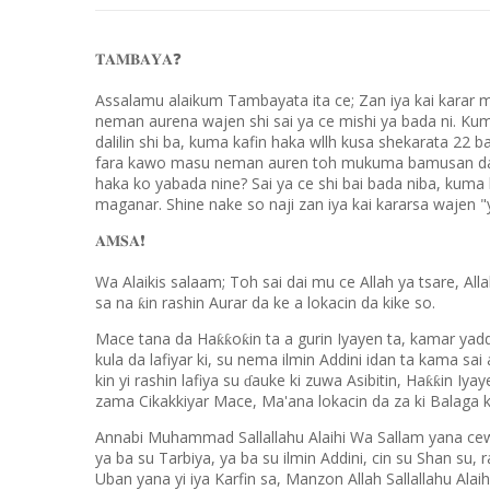
❓
𝐓𝐀𝐌𝐁𝐀𝐘𝐀
Assalamu alaikum Tambayata ita ce; Zan iya kai kara
neman aurena wajen shi sai ya ce mishi ya bada ni. 
dalilin shi ba, kuma kafin haka wllh kusa shekarata 22
fara kawo masu neman auren toh mukuma bamusan dalil
haka ko yabada nine? Sai ya ce shi bai bada niba, kum
maganar. Shine nake so naji zan iya kai kararsa wajen 
❗️
𝐀𝐌𝐒𝐀
Wa Alaikis salaam; Toh sai dai mu ce Allah ya tsare, Al
sa na
in rashin Aurar da ke a lokacin da kike so.
ƙ
Mace tana da Ha
o
in ta a gurin Iyayen ta, kamar ya
ƙƙ
ƙ
kula da lafiyar ki, su nema ilmin Addini idan ta kama sai
kin yi rashin lafiya su
auke ki zuwa Asibitin, Ha
in Iyay
ƙƙ
ɗ
zama Cikakkiyar Mace, Ma'ana lokacin da za ki Balaga ki
Annabi Muhammad Sallallahu Alaihi Wa Sallam yana cewa
ya ba su Tarbiya, ya ba su ilmin Addini, cin su Shan su
Uban yana yi iya Karfin sa, Manzon Allah Sallallahu Ala