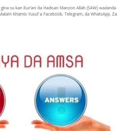
 gina su kan
ur’ani da Hadisan Manzon Allah (SAW) wa
anda
Ƙ
ɗ
Malam Khamis Yusuf a Facebook, Telegram, da WhatsApp. Za