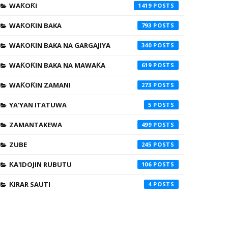
WAƘOƘI
1419
WAƘOƘIN BAKA
793
WAƘOƘIN BAKA NA GARGAJIYA
340
WAƘOƘIN BAKA NA MAWAƘA
619
WAƘOƘIN ZAMANI
273
YA'YAN ITATUWA
5
ZAMANTAKEWA
499
ZUBE
245
ƘA'IDOJIN RUBUTU
106
ƘIRAR SAUTI
4