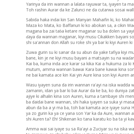
Yarinya da irin wannan a lalata rayuwar ta, iyayen ta m
Toh rashin Aurar da ke Zalunci ne da cutarwa sosai wall
Sabida haka indai kin San Manyan Mahaifin ki, ko Mahai
Maza ko Mata, ko Baffanun ki ko abokan sa, a cikin Wa
magana ba zai ta
a ketare maganar su ba dolen sa yayi
ɓ
aya da wannan maganar, kiyi musu Cikakken bayani sosa
ɗ
shi sa'annan don Allah su roke shi ya bar ki kiyi Auren k
Zuwa gurin su ki sanar da su abun da yake tafiya kiyi mu
bane, kin je ne kiyi musu bayani a matsayin su na wa
a
ɗ
Kai ba, kuma inda ace karar sa kika Kai a hukuma za ki 
mutum, amma wannan bawai Kara bane kawai kina son ne
ne bai kamata ace kin Kai yin Aure kina son kiyi Auren
Wasu iyayen suna da irin wannan ra'ayi na iska wadda 
zamanin, idan ya bar ki bai Aurar da ke ba, ko duniya za
ajiye ki alhalin kina son Auren, kuma a tambaye shi m
ba daidai bane wannan, shi haka iyayen sa suka yi masa
abun da ba a yi ma ba, toh bai kamata ace iyaye suna 
ya zo gurin ka ya ce yana son Yar ka da Aure, wannan ab
shi Auren ta? Eh! Shikenan ko tana karatu ko ba ta yi ka
Amma wai sai iyaye su sa Ra'ayi a Zuciyar su na iska wai