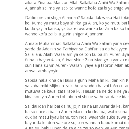
aikata Zina ba. Manzon Allah Sallallahu Alaihi Wa Salla
Aljannah sai ma ya za
i ta wanne kofa zai bi ya shiga 
ɓ
Dalilin me zai shiga Aljannah? Sabida duk wasu Ha
o
i
ƙƙ
ƙ
ke, Kuma ya mutu baya shirka ga Allah, ko ya mutu bai 
ku da yayi a kanku, ya tsare rayuwar ku ko Zina ba ku ta
wanne kofa zai bi a gurin shigar Aljannahn.
Annabi Muhammad Sallallahu Alaihi Wa Sallam yana c
yarda da Addinin sa Tarbiyar sa Dabi'un sa da halayyen
Sallallahu Alaihi Wasallam ya ce toh ku ba shi Auren
iy
ɗ
fitina a bayan
asa, fitinar shine Zina Madigo a yanzu m
ƙ
sun Hana su yin Auren? Wallahi iyaye a ji tsoron Allah 
amsa tambayoyin.
Sabida haka kina da Ha
i a gurin Mahaifin ki, idan kin
ƙƙ
ya zaba miki Mijin da za ki Aura wadda ba zai ta
a cutar
ɓ
mutuwa ce ka
ai zata raba ku, Ha
in sa ne dole ne ya
ƙƙ
ɗ
kina son yin Auren toh abun yi shi ne ya Aurar da ke idan
Sai dai idan har bai da hujjojin sa na
in Aurar da ke, k
ƙ
ba su dace a ba su Auren Mace a ko Ina ba, wato suna d
duk ba masu kyau bane, toh indai wa
anda suke zuwa g
ɗ
bayar da ke don ya kore su, toh wannan babu komai daid
Aure su, babu Uban da za a ce zai so wani ya Auri Yar sa