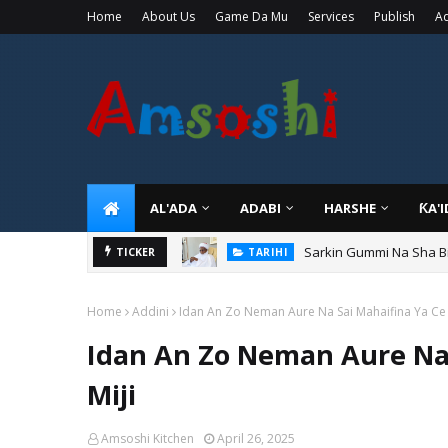
Home
About Us
Game Da Mu
Services
Publish
Ad
AL'ADA
ADABI
HARSHE
ƘA'
Sarkin Gummi Na Sha Bi
TARIHI
Danmadamin Sakkwato, 
TICKER
TARIHI
Home
Addini
Idan An Zo Neman Aure Na Sai Mahaifina Ya Ce 
Idan An Zo Neman Aure Na 
Miji
Amsoshi Kitchen
April 26, 2025