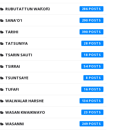
RUBUTATTUN WAƘOƘI
286
SANA'O'I
290
TARIHI
390
TATSUNIYA
28
TSARIN SAUTI
18
TSIRRAI
54
TSUNTSAYE
8
TUFAFI
16
WALWALAR HARSHE
134
WASAN KWAIKWAYO
23
WASANNI
249