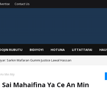
vertise
Contact Us
IDOJIN RUBUTU
BIDIYOYI
HOTUNA
LITTATTAFAI
HAU
yar: Sarkin Mafaran Gummi Justice Lawal Hassan
Alhaji, Barista Hwanarabul Usman Usman Kure Bungudu
An Min Miji
Sai Mahaifina Ya Ce An Min