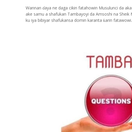
Wannan
aya ne daga cikin fatahowin Musulunci da aka
ɗ
ake samu a shafukan Tambayoyi da Amsoshi na Sheik 
ku iya bibiyar shafukansa domin karanta
arin fatawowi.
ƙ