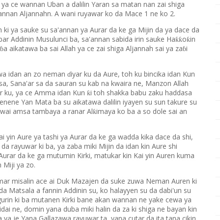
m ya ce wannan Uban a dalilin Yaran sa matan nan zai shiga
wannan Aljannahn. A wani ruyawar ko da Mace 1 ne ko 2.
n ki ya sauke su sa'annan ya Aurar da ke ga Mijin da ya dace da
bar Addinin Musulunci ba, sa'annan sabida irin sauke Ha
o
in
ƙƙ
ƙ
a aikatawa ba sai Allah ya ce zai shiga Aljannah sai ya za
i
ɓ
ɓ
ewa idan an zo neman
iyar ku da Aure, toh ku bincika idan Kun
ɗ
 sa, Sana'ar sa da sauran su kab na kwaira ne, Manzon Allah
ar ku, ya ce Amma idan Kun
i toh shakka babu zaku haddasa
ƙ
enene Yan Mata ba su aikatawa dalilin iyayen su sun takure su
akwai amsa tambaya a ranar Al
imaya ko ba a so dole sai an
ƙ
 Kai yin Aure ya tashi ya Aurar da ke ga wadda kika dace da shi,
 da rayuwar ki ba, ya zaba miki Mijin da idan kin Aure shi
 Aurar da ke ga mutumin Kirki, matukar kin Kai yin Auren kuma
 Miji ya zo.
amar misalin ace ai Duk Mazajen da suke zuwa Neman Auren ki
a Matsala a fannin Addinin su, ko halayyen su da dabi'un su
urin ki ba mutanen Kirki bane akan wannan ne yake cewa ya
ai ne, domin yana duba miki halin da za ki shiga ne bayan kin
 ya je Yana Gallazawa rayuwar ta, yana cutar da ita tana cikin