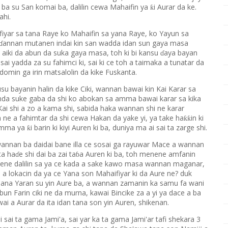
a ba su San komai ba, dalilin cewa Mahaifin ya
i Aurar da ke.
ƙ
ahi.
fiyar sa tana Raye ko Mahaifin sa yana Raye, ko Yayun sa
annan mutanen indai kin san wadda idan sun gaya masa
ɗ
 aiki da abun da suka gaya masa, toh ki bi kansu
aya bayan
ɗ
i yadda za su fahimci ki, sai ki ce toh a taimaka a tunatar da
i domin ga irin matsalolin da kike Fuskanta.
su bayanin halin da kike Ciki, wannan bawai kin Kai Karar sa
nda suke gaba da shi ko abokan sa amma bawai karar sa kika
Kai shi a zo a kama shi, sabida haka wannan shi ne karar
 a fahimtar da shi cewa Hakan da yake yi, ya take ha
in ki
ƙƙ
 amma ya
i barin ki kiyi Auren ki ba, duniya ma ai sai ta zarge shi.
ƙ
wannan ba daidai bane illa ce sosai ga rayuwar Mace a wannan
ta ha
e shi dai ba zai ta
a Auren ki ba, toh menene amfanin
ɗ
ɓ
enene dalilin sa ya ce kada a sake kawo masa wannan maganar,
 a lokacin da ya ce Yana son Mahaifiyar ki da Aure ne? duk
Hana Yaran su yin Aure ba, a wannan zamanin ka samu fa wani
un Farin ciki ne da murna, kawai Bincike za a yi ya dace a ba
wai a Aurar da ita idan tana son yin Auren, shikenan.
 sai ta gama Jami'a, sai yar ka ta gama Jami'ar tafi shekara 3