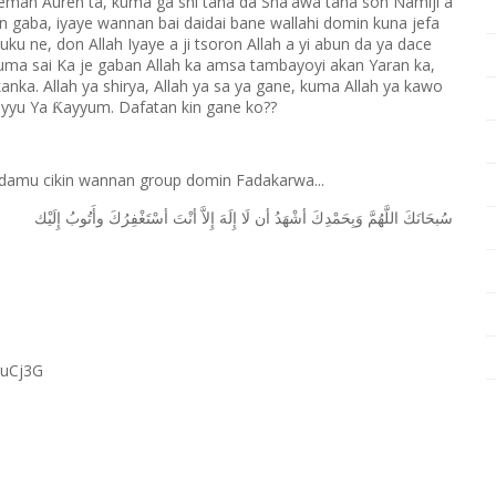
eman Auren ta, kuma ga shi tana da Sha'awa tana son Namiji a
an gaba, iyaye wannan bai daidai bane wallahi domin kuna jefa
ku ne, don Allah Iyaye a ji tsoron Allah a yi abun da ya dace
 kuma sai Ka je gaban Allah ka amsa tambayoyi akan Yaran ka,
kanka. Allah ya shirya, Allah ya sa ya gane, kuma Allah ya kawo
ayyu Ya
ayyum. Dafatan kin gane ko??
Ƙ
 damu cikin wannan group domin Fadakarwa...
ﺳُﺒﺤَﺎﻧَﻚَ
ﺍﻟﻠَّﻬُﻢَّ
ﻭَﺑِﺤَﻤْﺪِﻙَ
ﺃﺷْﻬَﺪُ
ﺃﻥ
ﻟَﺎ
ﺇِﻟَﻪَ
ﺇِﻻَّ
ﺃﻧْﺖَ
ﺃﺳْﺘَﻐْﻔِﺮُﻙَ
ﻭﺃَﺗُﻮﺏُ
ﺇِﻟَﻴْﻚ
RuCj3G