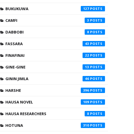
BUKUKUWA
127
CAMFI
3
DABBOBI
8
FASSARA
43
FINAFINAI
22
GINE-GINE
13
GININ JIMLA
46
HARSHE
396
HAUSA NOVEL
109
HAUSA RESEARCHERS
8
HOTUNA
310