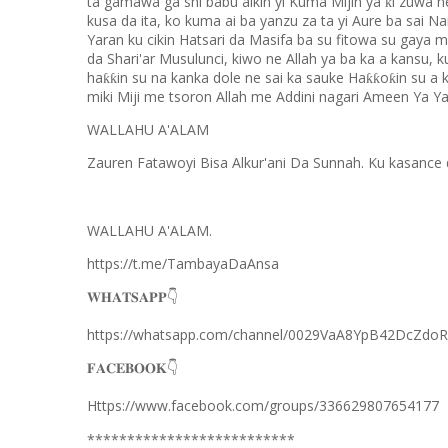
ta gamawa ga shi babu aikin yi Kuma Mijin ya
i zuwa n
ƙ
kusa da ita, ko kuma ai ba yanzu za ta yi Aure ba sai N
Yaran ku cikin Hatsari da Masifa ba su fitowa su gaya mu
da Shari'ar Musulunci, kiwo ne Allah ya ba ka a kansu,
ha
in su na kanka dole ne sai ka sauke Ha
o
in su a 
ƙƙ
ƙƙ
ƙ
miki Miji me tsoron Allah me Addini nagari Ameen Ya Y
WALLAHU A'ALAM
Zauren Fatawoyi Bisa Alkur'ani Da Sunnah. Ku kasance
WALLAHU A'ALAM.
https://t.me/TambayaDaAnsa
👇
𝐖𝐇𝐀𝐓𝐒𝐀𝐏𝐏
https://whatsapp.com/channel/0029VaA8YpB42DcZdo
👇
𝐅𝐀𝐂𝐄𝐁𝐎𝐎𝐊
Https://www.facebook.com/groups/336629807654177
**************************