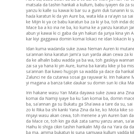
matsala da tashin hankali a kullum, babu iyayen da za 
yanzu ki kalle su kawai ki bar su a gurin duk tunanin ki 
ha
a karatun ki da yin Aure ba, wata kila a ra'ayin sa s
ɗ
ke Mijin ki ya ce babu karatun ba za ki yi ba, toh indai 
Mace ba a ko ina ne ba, ko kuma ke a yanzu karatun Jami'
abun yi kawai ki ci gaba da yin hakuri da juriya kina yin
kar kiyi gaggawa domin komai lokaci ne idan lokacin ki yay
Idan kuma wa
anda suke zuwa Neman Auren ki mutanen 
ɗ
sa'annan kina karatun Jami'a sun yarda akan cewa za ki
da ke alhalin babu wadda ya ba wa, toh gaskiya wannan
zai sa ya hana ki yin Aure, kuma ba karatu kike yi ba mis
sa'annan Bai kawo hujjojin sa wadda ya dace da hankal
Zalunci ne da cutarwa sosai ga rayuwar ki. Irin hakane 
yi magana a banza take
aukar su domin sun ki cika Mat
ɗ
Irin hakane wasu Yan Mata dayawa suke zuwa ana Zina
komai da Namiji iyaye ba ku San komai ba, domin mace 
ba, sa'annan ga su Bukatu ga Sha'awa a tare da su, sai 
zo ki Rika ba shi kanki Yana Zina da ke, ko Mota kike so
rinjayi wasu akan cewa, toh menene a yin Auren ban da t
da Mace ce, toh kin ga duk zata samu yanzu anan, sa'ann
Haihu ki shiga cikin tashin hankalin Miji da na Yara da d
ba ma, amma bukatun ki suna samuwa kullum yadda kike