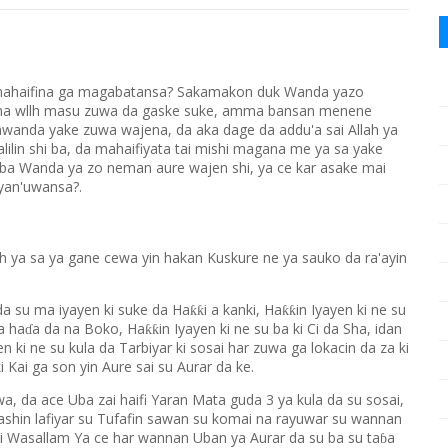
r mahaifina ga magabatansa? Sakamakon duk Wanda yazo
Kuma wllh masu zuwa da gaske suke, amma bansan menene
 bawanda yake zuwa wajena, da aka dage da addu'a sai Allah ya
in shi ba, da mahaifiyata tai mishi magana me ya sa yake
a ba Wanda ya zo neman aure wajen shi, ya ce kar asake mai
"yan'uwansa?.
lah ya sa ya gane cewa yin hakan Kuskure ne ya sauko da ra'ayin
dda su ma iyayen ki suke da Ha
i a kanki, Ha
in Iyayen ki ne su
ƙƙ
ƙƙ
 a ha
a da na Boko, Ha
in Iyayen ki ne su ba ki Ci da Sha, idan
ƙƙ
ɗ
en ki ne su kula da Tarbiyar ki sosai har zuwa ga lokacin da za ki
 Kai ga son yin Aure sai su Aurar da ke.
, da ace Uba zai haifi Yaran Mata guda 3 ya kula da su sosai,
, rashin lafiyar su Tufafin sawan su komai na rayuwar su wannan
ihi Wasallam Ya ce har wannan Uban ya Aurar da su ba su ta
a
ɓ