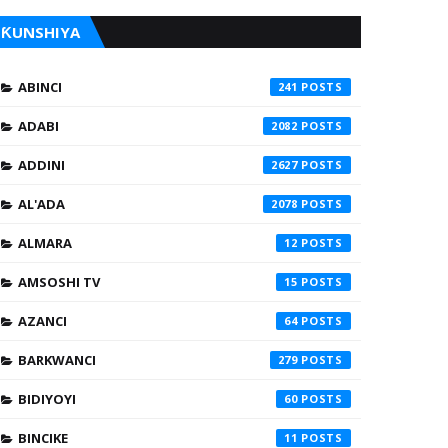
ƘUNSHIYA
ABINCI
241
ADABI
2082
ADDINI
2627
AL'ADA
2078
ALMARA
12
AMSOSHI TV
15
AZANCI
64
BARKWANCI
279
BIDIYOYI
60
BINCIKE
11