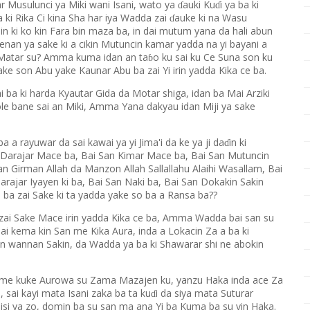
ar Musulunci ya Miki wani Isani, wato ya
auki Ku
i ya ba ki
ɗ
ɗ
a ki Rika Ci kina Sha har iya Wadda zai
auke ki na Wasu
ɗ
in ki ko kin Fara bin maza ba, in dai mutum yana da hali abun
nan ya sake ki a cikin Mutuncin kamar yadda na yi bayani a
 Matar su? Amma kuma idan an ta
o ku sai ku Ce Suna son ku
ɓ
 son Abu yake Kaunar Abu ba zai Yi irin yadda Kika ce ba.
ai ba ki harda Kyautar Gida da Motar shiga, idan ba Mai Arziki
ole bane sai an Miki, Amma Yana dakyau idan Miji ya sake
 a rayuwar da sai kawai ya yi Jima'i da ke ya ji da
in ki
ɗ
n Darajar Mace ba, Bai San Kimar Mace ba, Bai San Mutuncin
Girman Allah da Manzon Allah Sallallahu Alaihi Wasallam, Bai
arajar Iyayen ki ba, Bai San Naki ba, Bai San Dokakin Sakin
ba zai Sake ki ta yadda yake so ba a Ransa ba??
ai Sake Mace irin yadda Kika ce ba, Amma Wadda bai san su
 ai kema kin San me Kika Aura, inda a Lokacin Za a ba ki
 irin wannan Sakin, da Wadda ya ba ki Shawarar shi ne abokin
n me kuke Aurowa su Zama Mazajen ku, yanzu Haka inda ace Za
 sai kayi mata Isani zaka ba ta ku
i da siya mata Suturar
ɗ
si ya zo, domin ba su san ma ana Yi ba Kuma ba su yin Haka.