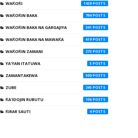
WAƘOƘI
1420
WAƘOƘIN BAKA
794
WAƘOƘIN BAKA NA GARGAJIYA
341
WAƘOƘIN BAKA NA MAWAƘA
619
WAƘOƘIN ZAMANI
273
YA'YAN ITATUWA
5
ZAMANTAKEWA
500
ZUBE
245
ƘA'IDOJIN RUBUTU
106
ƘIRAR SAUTI
4