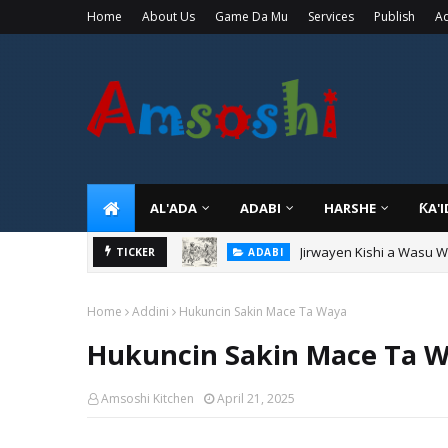
Home
About Us
Game Da Mu
Services
Publish
Ad
AL'ADA
ADABI
HARSHE
ƘA'
Jirwayen Kishi a Wasu 
ADABI
Sarkin Gummi Na Sha Bi
TICKER
TARIHI
Home
Addini
Hukuncin Sakin Mace Ta Waya
Hukuncin Sakin Mace Ta 
Amsoshi Kitchen
April 21, 2025