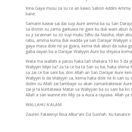
Kina Gaya musu za su ce an kawo Sabon Addini Amma a 
bane.
Samarin kawai sai dai suyi Aure amma ba su San Darajar
sa domin su zama garkuwa ne gare ku duk wani abun da za
su ji sa'annan su zo suyi muku Silhu da Nasiha, idan a
rabu, amma kuma duk wadda ya san Darajar Waliyyin sa 
gaya masa dole ne ya gyara, kema duk abun da suka gay
gaba
ayan ba a Darajar Waliyyin Aure ba shiyasa komai
ɗ
Wata ma wallahi a yanzu haka tafi shekara 10 ko 5 da 
Waliyyin Mijin ta? za ta ce ba ta San su ba, haka shima
sa zai ce bai sani ba, don Allah an San Darajar Aure ken
Waliyyin ki da Waliyyin sa, kema haka dole ne ki san s
dolen su Allah zai tambaye su akan zamantakewar Aure
zai yi ta kuntatawa Matar sa Waliyyan ba su sani ba ko s
Allah a san wanne irin Miji za a Aura a rayuwa. Allah ya
WALLAHU A'ALAM
Zauren Fatawoyi Bisa Alkur'ani Da Sunnah. Ku kasance 