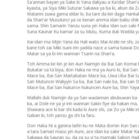
Sa'annan bayan ya Sake ki Yana dakyau a Ka'idar Shari'
kyauta, ya Siya Miki Suturar Sakawa ya ba ki, abun da Z
Watanni zuwa gama iddar ki, ba tare da kin daga Hankal
da Shari'ar Musulunci ya ce kenan amma idan babu shike
sama. Shin Samarin Yanzu suna yin Haka Idan sun saki
Suna Kaunar Ku kamar za su Mutu, Kuma duk Wadda yake
Kai idan ma Mijin Yana da Hali wato Mai Arziki ne shi, z
bane toh zai Miki Isani irin yadda nace a sama bawai D
Matar sa ya bi irin wannan Tsarin na Shari'a.
Toh Amma ke kin je kin Auri Namijin da Bai San Komai ba
Bukatar sa ta biya, don Haka ne ma ya Auro ki, Bai Sa
Mace ba, Bai San Martabatan Mace ba, Uwa Uba Bai San 
San Mutuncin Waliyyin Sa ba, Bai San naki ba, Bai san D
Mace ba, Bai San hukunce-hukuncen Aure ba, Shin Yaya 
Wallahi duk Namijin da ya San wa
annan abubuwan ba z
ɗ
ba, ai Dole ne ya yi irin wannan Sakin fiye da hakan ma,
Shawara ace ki bar shi kada ki Aure shi, zai Zo ya Miki
Gaban ki, toh yanzu ga shi ta faru.
Don Haka Ni a ganina laifin ku ne Mata domin Kun Sa
a tara Samari masu yin Aure, ace idan ka sake Matar Ka,
Sakawa da Sauran su, da za su yi ta mamaki Sabon Hadi