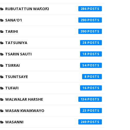
RUBUTATTUN WAƘOƘI
286
SANA'O'I
290
TARIHI
390
TATSUNIYA
28
TSARIN SAUTI
18
TSIRRAI
54
TSUNTSAYE
8
TUFAFI
16
WALWALAR HARSHE
134
WASAN KWAIKWAYO
23
WASANNI
249