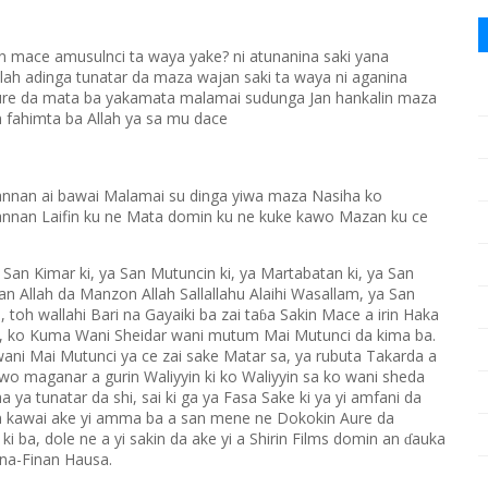
n mace amusulnci ta waya yake? ni atunanina saki yana
lah adinga tunatar da maza wajan saki ta waya ni aganina
re da mata ba yakamata malamai sudunga Jan hankalin maza
n fahimta ba Allah ya sa mu dace
'annan ai bawai Malamai su dinga yiwa maza Nasiha ko
annan Laifin ku ne Mata domin ku ne kuke kawo Mazan ku ce
 San Kimar ki, ya San Mutuncin ki, ya Martabatan ki, ya San
man Allah da Manzon Allah Sallallahu Alaihi Wasallam, ya San
toh wallahi Bari na Gayaiki ba zai ta
a Sakin Mace a irin Haka
ɓ
Sa, ko Kuma Wani Sheidar wani mutum Mai Mutunci da kima ba.
 wani Mai Mutunci ya ce zai sake Matar sa, ya rubuta Takarda a
awo maganar a gurin Waliyyin ki ko Waliyyin sa ko wani sheda
 ya tunatar da shi, sai ki ga ya Fasa Sake ki ya yi amfani da
n kawai ake yi amma ba a san mene ne Dokokin Aure da
 ba, dole ne a yi sakin da ake yi a Shirin Films domin an
auka
ɗ
ina-Finan Hausa.