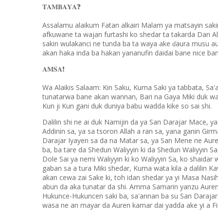
❓
𝐓𝐀𝐌𝐁𝐀𝐘𝐀
Assalamu alaikum Fatan alkairi Malam ya matsayin saki
afkuwane ta wajan furtashi ko shedar ta takarda Dan Al
sakin wulakanci ne tunda ba ta waya ake
aura musu au
ɗ
akan haka inda ba hakan yananufin daidai bane nice ba
❗️
𝐀𝐌𝐒𝐀
Wa Alaikis Salaam: Kin Saku, Kuma Saki ya tabbata, Sa
tunatarwa bane akan wannan, Bari na Gaya Miki duk w
Kun ji Kun gani duk duniya babu wadda kike so sai shi.
Dalilin shi ne ai duk Namijin da ya San Darajar Mace, ya
Addinin sa, ya sa tsoron Allah a ran sa, yana ganin Gir
Darajar Iyayen sa da na Matar sa, ya San Mene ne Aure, 
ba, ba tare da Shedun Waliyyin ki da Shedun Waliyyin 
Dole Sai ya nemi Waliyyin ki ko Waliyyin Sa, ko shaidar
gaban sa a tura Miki shedar, Kuma wata kila a dalilin K
akan cewa zai Sake ki, toh idan shedar ya yi Masa Nasiha
abun da aka tunatar da shi. Amma Samarin yanzu Aure
Hukunce-Hukuncen saki ba, sa'annan ba su San Darajar ki
wasa ne an mayar da Auren kamar dai yadda ake yi a F