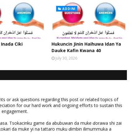
ADDINI
 Inada Ciki
Hukuncin Jinin Haihuwa Idan Ya
Dauke Kafin Kwana 40
July 30, 2026
 or ask questions regarding this post or related topics of
eciation for our hard work and ongoing efforts to sustain this
nd engagement.
ƙasa. Tsokacinku game da abubuwan da muke ɗorawa shi zai
ƙari da muke yi na tattaro muku ɗimbin ilimummuka a