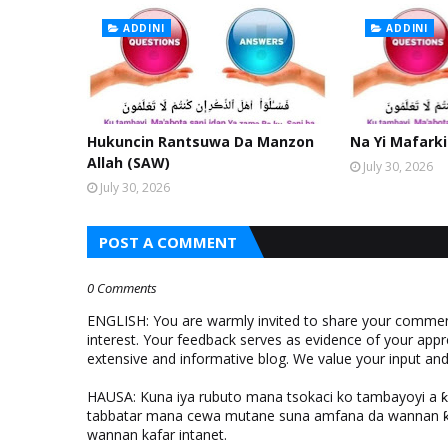
ADDINI
ADDINI
Hukuncin Rantsuwa Da Manzon
Na Yi Mafarki
Allah (SAW)
July 30, 2026
July 30, 2026
POST A COMMENT
0 Comments
ENGLISH: You are warmly invited to share your comments
interest. Your feedback serves as evidence of your appr
extensive and informative blog. We value your input a
HAUSA: Kuna iya rubuto mana tsokaci ko tambayoyi a 
tabbatar mana cewa mutane suna amfana da wannan ƙo
wannan kafar intanet.