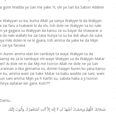
gurin Wadda ya San me yake Yi, shi ya San ba Sabon Addinin
 Waliyyan su ba, kuma Allah ya sanya Waliyyin ki da Waliyyin
i faru a tsakanin ki da shi, toh dole ne Waliyyin sa ko naki
bun ya gagara su Waliyyan da kansu za su bayar da shawarar a
da naki wallahi ba zai ta
a Kunya ta su ba duk abun da suka
ɓ
a miki dolen ki ne ki gyara, toh amma da yake ke da Mijin
 zai iya faruwa.
yin Auren amma idan kin tambaye ta waye Waliyyin ta da
 Namiji da za ki tambaye shi waye Waliyyin sa da Waliyyin Matar
an? Ai dole ne in dai Miji me tsoron Allah ne dole ne ya San
u sa'annan a rika girmama su, domin haqqin Auren ku yana kansu
n ku, amma wani zai Sake Matar sa babu wadda zai sani, wani
un sani amma Mijin ya fi Karfin su, sabida haka a ji tsoron
 shirya dafatan kin gane Koh???
Damu...
ﺳُﺒﺤَﺎﻧَﻚَ
ﺍﻟﻠَّﻬُﻢَّ
ﻭَﺑِﺤَﻤْﺪِﻙَ
ﺃﺷْﻬَﺪُ
ﺃﻥ
ﻟَﺎ
ﺇِﻟَﻪَ
ﺇِﻻَّ
ﺃﻧْﺖَ
ﺃﺳْﺘَﻐْﻔِﺮُﻙَ
ﻭﺃَﺗُﻮﺏُ
ﺇِﻟَﻴْﻚ