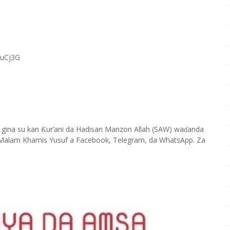
RuCj3G
 gina su kan
ur’ani da Hadisan Manzon Allah (SAW) wa
anda
Ƙ
ɗ
Malam Khamis Yusuf a Facebook, Telegram, da WhatsApp. Za