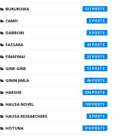
BUKUKUWA
127
CAMFI
3
DABBOBI
8
FASSARA
43
FINAFINAI
22
GINE-GINE
13
GININ JIMLA
46
HARSHE
396
HAUSA NOVEL
109
HAUSA RESEARCHERS
8
HOTUNA
310