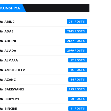
ƘUNSHIYA
ABINCI
241
ADABI
2083
ADDINI
2627
AL'ADA
2079
ALMARA
12
AMSOSHI TV
15
AZANCI
64
BARKWANCI
279
BIDIYOYI
60
BINCIKE
11