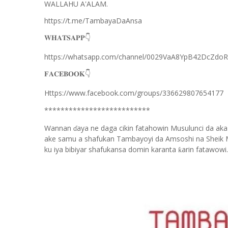
WALLAHU A'ALAM.
https://t.me/TambayaDaAnsa
👇
𝐖𝐇𝐀𝐓𝐒𝐀𝐏𝐏
https://whatsapp.com/channel/0029VaA8YpB42DcZdo
👇
𝐅𝐀𝐂𝐄𝐁𝐎𝐎𝐊
Https://www.facebook.com/groups/336629807654177
**************************
Wannan
aya ne daga cikin fatahowin Musulunci da aka
ɗ
ake samu a shafukan Tambayoyi da Amsoshi na Sheik 
ku iya bibiyar shafukansa domin karanta
arin fatawowi.
ƙ