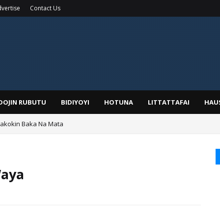
vertise
Contact Us
IDOJIN RUBUTU
BIDIYOYI
HOTUNA
LITTATTAFAI
HAU
Wakokin Baka Na Mata
yar: Sarkin Mafaran Gummi Justice Lawal Hassan
Waya