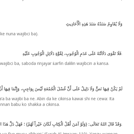
وَلَا يُقَاوِمُ سَنَدُهُ سَنَدَ هَذِهِ الْأَحَادِيثِ
ke nuna wajibci ba).
.
فَلَا تَقْوَى دَلَالَتُهُ عَلَى عَدَمِ الْوُجُوبِ، لِقُوَّةِ دَلَائِلِ الْوُجُوبِ عَلَيْهِ
 wajibci ba, saboda rinjayar
arfin dalilin wajibcin a kansa.
ƙ
لَمْ يَكُنْ فِيهَا نَصٌّ وَلَا دَلِيلٌ عَلَى أَنَّ غُسْلَ الْجُمُعَةِ لَيْسَ بِوَاجِبٍ، وَإِنَّمَا فِيهَا أَ
a ba wajibi ba ne. Abin da ke cikinsa kawai shi ne cewa: Ita
annan babu ko shakka a cikinsa.
.
وَقَدْ قَالَ اللهُ تَعَالَى: {وَلَوْ آمَنَ أَهْلُ الْكِتَابِ لَكَانَ خَيْراً لَهُمْ} ؛ فَهَلْ دَلَّ هَذَ
da ya fiye musu alkhairi.’ (Surah Al-Imraan: 110). Yanzu wannan