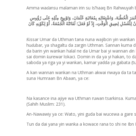
Amma wa
ansu malaman irin su Is’haaq Bn Rahwuyah b
ɗ
رَ الْخُطْبَةَ، وَاشْتِغَالِهِ بِمُعَاتَبَةِ عُثْمَانَ، وَتَوْبِيخِ مِثْلِهِ عَلَى رُؤُوسِ
ُ لِلْغُسْلِ لِضِيقِ الْوَقْتِ، إِذْ لَوْ فَعَلَ؛ لَفَاتَتْهُ الْجُمُعَةُ، أَوْ لِكَوْنِهِ كَانَ
issar Umar da Uthman tana nuna wajibcin yin wankan n
Ƙ
hu
ubar, ya shagaltu da zargin Uthman. Sannan kuma d
ɗ
da barin yin wankan halal ne da Umar bai yi wannan
in
ɗ
sai domin
urewar lokaci. Domin in da ya yi hakan, to
ƙ
saboda ya riga ya yi wankan, kamar yadda ya gabata (tun
A kan wannan wankan na Uthman akwai riwaya da ta tab
suna Humraan Bn Abaan, ya ce:
Na kasance ina ajiye wa Uthman ruwan tsarkinsa. Kuma 
(Sahih Muslim: 231).
An-Nawawiy ya ce: Wato, yini guda bai wucewa a gare sh
Tun da dai yana yin wanka a kowace rana to shi ne Ibn