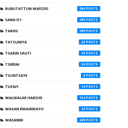
RUBUTATTUN WAƘOƘI
286
SANA'O'I
290
TARIHI
390
TATSUNIYA
28
TSARIN SAUTI
18
TSIRRAI
54
TSUNTSAYE
8
TUFAFI
16
WALWALAR HARSHE
134
WASAN KWAIKWAYO
23
WASANNI
249