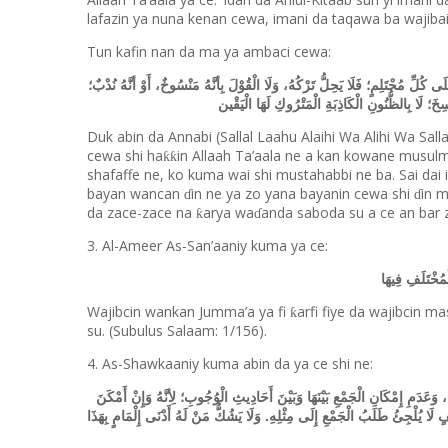
lafazin ya nuna kenan cewa, imani da taqawa ba wajibai ko
Tun kafin nan da ma ya ambaci cewa:
ُلِّ مُحْتَلِمٍ؛ فَلَا يَحِلُّ تَرْكُهُ، وَلَا الْقُوْلَ بِأنَّهُ مَنْسُوخٌ، أَوْ أنَّهُ نُدْبٌ؛
ُسِخَ؛ لَا بِالظُّنُونِ الْكَاذِبَةِ الْمَتْرُوكِ لَهَا الْيَقْين
Duk abin da Annabi (Sallal Laahu Alaihi Wa Alihi Wa Sal
cewa shi ha
in Allaah Ta
’
aala ne a kan kowane musulmi, 
ƙƙ
shafaffe ne, ko kuma wai shi mustahabbi ne ba. Sai dai 
bayan wancan
in ne ya zo yana bayanin cewa shi
in 
ɗ
ɗ
da zace-zace na
arya wa
anda saboda su a ce an bar 
ƙ
ɗ
3. Al-Ameer As-San’aaniy kuma ya ce:
ُخْتَلَفِ فِيهَا
Wajibcin wankan Jumma’a ya fi
arfi fiye da wajibcin ma
ƙ
su. (Subulus Salaam: 1/156).
4. As-Shawkaaniy kuma abin da ya ce shi ne:
 وَعَدَمِ إِمْكَانِ الْجَمْعِ بَيْنَهَا وَبَيْنَ أَحَادِيثِ الْوُجُوبِ؛ لِأنَّهُ وَإِنْ أَمْكَنَ
ٍ لَا يُلْجِئُ طَلَبُ الْجَمْعِ إِلَى مِثْلِهِ. وَلَا يَشُكُّ مَنْ لَهُ أَدْنَى إِلْمَامٍ بِهَذَا