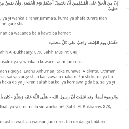
إِنَّ مِنَ الْحَقِّ عَلَى الْمُسْلِمِينَ أَنْ يَغْتَسِلَ أَحَدُهُمْ يَوْمَ الْجُمُعَةِ، وَأَنْ يَمَسَّ مِنْ
»
طِيبٌ
 ya yi wanka a ranar Jumma’a, kuma ya shafa turare idan
 ne gare shi.
 nan da wa
anda ba a kawo ba kamar:
ɗ
«
»
غُسْل يوم الجُمُعة واجبٌ على كلِّ محتلم
ahih Al-Bukhaariy: 879, Sahih Muslim: 846).
n musulmi ya yi wanka a kowace ranar Jumma’a.
aan (Radiyal Laahu Anhumaa) take nunawa. A cikinta, Uthman
’a, sai ya zarge shi a kan zuwa a makare. Sai shi kuma ya ba
haka da ya ji kiran sallah bai ko iya komawa gida ba, sai ya yi
والوضوء أيضاً! وقد عَلِمْتَ أنَّ رسول الله - صَلَّى اللَّهُ عَلَيْهِ وَسَلَّمَ - كان يأم
aah ya yi umurni da yin wanka ne! (Sahih Al-Bukhaariy: 878,
kan rashin wajibcin wankan Jumma
’
a, tun da dai ga babban