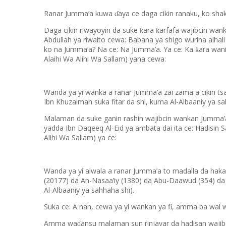
Ranar Jumma’a kuwa
aya ce daga cikin ranaku, ko sha
ɗ
Daga cikin riwayoyin da suke
ara
arfafa wajibcin wa
ƙ
ƙ
Abdullah ya riwaito cewa: Babana ya shigo wurina alhal
ko na Jumma’a? Na ce: Na Jumma’a. Ya ce: Ka
ara wan
ƙ
Alaihi Wa Alihi Wa Sallam) yana cewa:
Wanda ya yi wanka a ranar Jumma’a zai zama a cikin tsa
Ibn Khuzaimah suka fitar da shi, kuma Al-Albaaniy ya sa
Malaman da suke ganin rashin wajibcin wankan Jumma’
yadda Ibn Daqeeq Al-Eid ya ambata dai ita ce: Hadisin
Alihi Wa Sallam) ya ce:
Wanda ya yi alwala a ranar Jumma’a to madalla da haka
(20177) da An-Nasaa’iy (1380) da Abu-Daawud (354) da A
Al-Albaaniy ya sahhaha shi).
Suka ce: A nan, cewa ya yi wankan ya fi, amma ba wai w
Amma wa
ansu malaman sun rinjayar da hadisan waji
ɗ