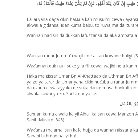
«
 طِيبٍ إِنْ كَانَ عِنْدَ أَهْلِهِ، فَإِنْ لَمْ يَكُنْ عِنْدَهُ طِيبٌ فَالْمَاءُ لَهُ
Lallai yana daga cikin ha
i a kan musulmi cewa
ayansu
ƙƙ
ɗ
akwai a gidansa. Idan kuma babu, to ruwa ma dai turare
Wannan hadisin da dukkan lafuzzansa da aka ambata a
Wankan ranar Jumma’a wajibi ne a kan kowane baligi. (S
Wa
annan duk nuni suke yi a fili cewa, wajibi ne a ka
ɗ
Haka ma
issar Umar Bn Al-Khattaab da Uthman Bn Aff
ƙ
ya zo ya tarar da Umar yana cikin hu
uba a ranar Jumma
ɗ
da uzurin cewa ayyuka ne suka
auke masa hankali, don 
ɗ
alwala kawai ya zo. Sai Umar ya ce:
ُرُ بالغُسْل
Sannan kuma alwala ka yi! Alhali ka san cewa Manzon All
Sahih Muslim: 845).
Wa
ansu malamai sun kafa hujja da wannan
issar a 
ƙ
ɗ
Sahabi Uthman bai yi ba!