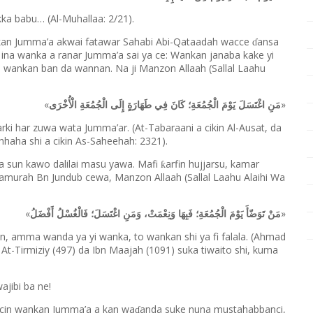
kka babu… (Al-Muhallaa: 2/21).
nkan Jumma
’
a akwai fatawar Sahabi Abi-Qataadah wacce
ansa
ɗ
i ina wanka a ranar Jumma’a sai ya ce: Wankan janaba kake yi
i wankan ban da wannan. Na ji Manzon Allaah (Sallal Laahu
«
»
مَنِ اغْتَسَلَ يَوْمَ الْجُمُعَةِ؛ كَانَ فِي طَهَارَةٍ إِلَى الْجُمُعَةِ الْأُخْرَى
rki har zuwa wata Jumma’ar. (At-Tabaraani a cikin Al-Ausat, da
hhaha shi a cikin As-Saheehah: 2321).
a sun kawo dalilai masu yawa. Mafi
arfin hujjarsu, kamar
ƙ
 Samurah Bn Jundub cewa, Manzon Allaah (Sallal Laahu Alaihi Wa
«
»
مَنْ تَوَضّأَ يَوْمَ الْجُمُعَةِ؛ فَبِهَا وَنِعْمَتْ، وَمَنِ اغْتَسَلَ؛ فَالْغُسْلُ أَفْضَلُ
n, amma wanda ya yi wanka, to wankan shi ya fi falala. (Ahmad
t-Tirmiziy (497) da Ibn Maajah (1091) suka tiwaito shi, kuma
ajibi ba ne!
bcin wankan Jumma’a a kan wa
anda suke nuna mustahabbanci,
ɗ