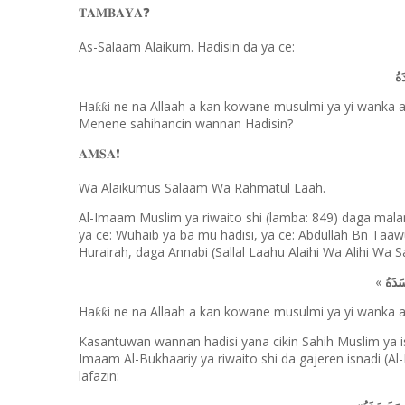
❓
𝐓𝐀𝐌𝐁𝐀𝐘𝐀
As-Salaam Alaikum. Hadisin da ya ce:
هُ
Ha
i ne na Allaah a kan kowane musulmi ya yi wanka a
ƙƙ
Menene sahihancin wannan Hadisin?
❗️
𝐀𝐌𝐒𝐀
Wa Alaikumus Salaam Wa Rahmatul Laah.
Al-Imaam Muslim ya riwaito shi (lamba: 849) daga ma
ya ce: Wuhaib ya ba mu hadisi, ya ce: Abdullah Bn Taa
Hurairah, daga Annabi (Sallal Laahu Alaihi Wa Alihi Wa S
«
َدَهُ
Ha
i ne na Allaah a kan kowane musulmi ya yi wanka a
ƙƙ
Kasantuwan wannan hadisi yana cikin Sahih Muslim ya i
Imaam Al-Bukhaariy ya riwaito shi da gajeren isnadi (Al
lafazin: