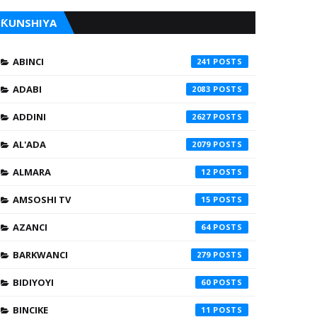
ƘUNSHIYA
ABINCI
241
ADABI
2083
ADDINI
2627
AL'ADA
2079
ALMARA
12
AMSOSHI TV
15
AZANCI
64
BARKWANCI
279
BIDIYOYI
60
BINCIKE
11