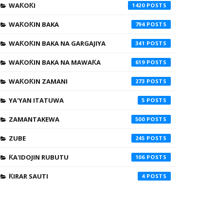
WAƘOƘI
1420
WAƘOƘIN BAKA
794
WAƘOƘIN BAKA NA GARGAJIYA
341
WAƘOƘIN BAKA NA MAWAƘA
619
WAƘOƘIN ZAMANI
273
YA'YAN ITATUWA
5
ZAMANTAKEWA
500
ZUBE
245
ƘA'IDOJIN RUBUTU
106
ƘIRAR SAUTI
4