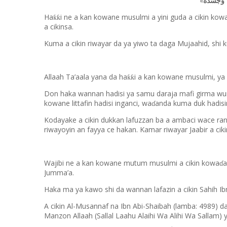
«
 وَجَسَدَهُ
Ha
i ne a kan kowane musulmi a yini guda a cikin kow
ƙƙ
a cikinsa.
Kuma a cikin riwayar da ya yiwo ta daga Mujaahid, shi
Allaah Ta’aala yana da ha
i a kan kowane musulmi, ya 
ƙƙ
Don haka wannan hadisi ya samu daraja mafi girma wurin
kowane littafin hadisi inganci, wa
anda kuma duk hadisin
ɗ
Kodayake a cikin dukkan lafuzzan ba a ambaci wace ra
riwayoyin an fayya ce hakan. Kamar riwayar Jaabir a ci
Wajibi ne a kan kowane mutum musulmi a cikin kowa
a
ɗ
Jumma’a.
Haka ma ya kawo shi da wannan lafazin a cikin Sahih Ib
A cikin Al-Musannaf na Ibn Abi-Shaibah (lamba: 4989) da
Manzon Allaah (Sallal Laahu Alaihi Wa Alihi Wa Sallam) y