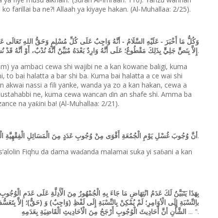
 farillai ba ne?! Allaah ya kiyaye hakan. (Al-Muhallaa: 2/25).
وَكُلُّ مَا أَخْبَرَ - عَلَيْهِ السَّلَامُ - أنَّهُ وَاجِبٌ عَلَى كُلِّ مُسْلِمٍ وَحَقُّ اللهِ تَعَالَى عَلَى ك
.
إِلاَّ بِنَصٍّ جَلِيٍّ بِذَلِكَ مَقْطُوعٌ؛ عَلَى أنَّهُ وَارِدٌ بَعْدَهُ مُبَيِّنٌ أنَّهُ نُدْبٌ، أَوْ أنَّهُ قَدْ ن
lam) ya ambaci cewa shi wajibi ne a kan kowane baligi, kuma
to bai halatta a bar shi ba. Kuma bai halatta a ce wai shi
in akwai nassi a fili yanke, wanda ya zo a kan hakan, cewa a
mustahabbi ne, kuma cewa wancan
in an shafe shi. Amma ba
ɗ
zance na ya
ini ba! (Al-Muhallaa: 2/21).
ƙ
.
أنَّ وُجُوبَ غُسْلِ يَوْمِ الْجُمُعَةِ أَقْوَى مِنْ وُجُوبِ عَدَدٍ مِنَ الْمَسَائِلِ الْفِقْهِيَّةِ الْم
s
’
alolin Fiqhu da dama wa
anda malamai suka yi sa
ani a kan
ɗ
ɓ
بِهَذَا يَتَبَيَّنُ لَكَ عَدَمُ انْتِهَاضِ مَا جَاءَ بِهِ الْجُمْهُورُ مِنَ الْأَدِلَّةِ عَلَى عَدَمِ الْوُجُوبِ،
باِلنِّسْبَةِ إِلَى الْأوَامِرِ؛ لَمْ يُمْكِنْ بِالنِّسْبَةِ إِلَى لَفْظِ (وَاجِبٌ) وَ (حَقٌّ)؛ إلاَّ بِتَعَسُّف
... ".
الشَّأْنِ أنَّ أَحَادِيثَ الْوُجُوبِ أَرْجَحُ مِنَ الْأحَادِيثِ الْقَاضِيَةِ بِعَدَمِهِ