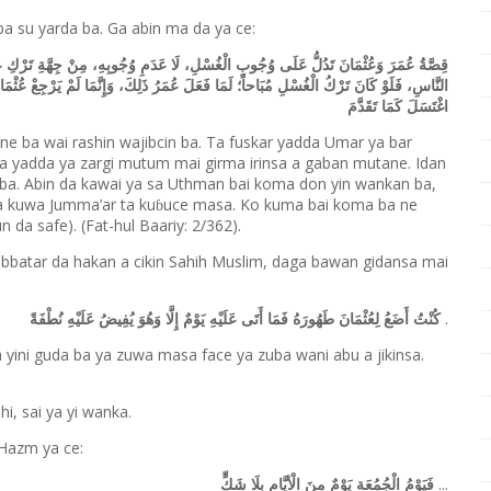
a su yarda ba. Ga abin ma da ya ce:
قِصَّةُ عُمَرَ وَعُثْمَانَ تَدُلُّ عَلَى وُجُوبِ الْغُسْلِ، لَا عَدَمِ وُجُوبِهِ، مِنْ جِهَّةِ تَرْكِ عُمَ
النَّاسِ، فَلَوْ كَانَ تَرْكُ الْغُسْلِ مُبَاحاً؛ لَمَا فَعَلَ عُمَرُ ذَلِكَ، وَإِنَّمَا لَمْ يَرْجِعْ عُثْمَان
اغْتَسَلَ كَمَا تَقَدَّمَ
e ba wai rashin wajibcin ba. Ta fuskar yadda Umar ya bar
a yadda ya zargi mutum mai girma irinsa a gaban mutane. Idan
 ba. Abin da kawai ya sa Uthman bai koma don yin wankan ba,
 da kuwa Jumma
’
ar ta ku
uce masa. Ko kuma bai koma ba ne
ɓ
 da safe). (Fat-hul Baariy: 2/362).
batar da hakan a cikin Sahih Muslim, daga bawan gidansa mai
.
كُنْتُ أَضَعُ لِعُثْمَانَ طَهُورَهُ فَمَا أَتَى عَلَيْهِ يَوْمٌ إِلَّا وَهُوَ يُفِيضُ عَلَيْهِ نُطْفَةً
yini guda ba ya zuwa masa face ya zuba wani abu a jikinsa.
i, sai ya yi wanka.
 Hazm ya ce:
...
فَيَوْمُ الْجُمُعَةِ يَوْمٌ مِنَ الْأيَّامِ بِلَا شَكٍّ