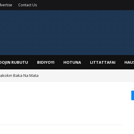
vertise
Contact Us
IDOJIN RUBUTU
BIDIYOYI
HOTUNA
LITTATTAFAI
HAU
Wakokin Baka Na Mata
yar: Sarkin Mafaran Gummi Justice Lawal Hassan