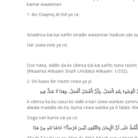
kamar wa
annan:
ɗ
1. Ibn Daqeeq Al-Eid ya ce:
Isnadinsa bai kai
arfin isnadin wa
annan hadisan (da su
ƙ
ɗ
Har zuwa inda ya ce:
Don haka, dalilin da ke cikinsa bai kai
arfin nuna rashin
ƙ
(Ihkaamul Ahkaam Sharh Umdatul Ahkaam: 1/332).
2. Shi kuwa Ibn Hazm cewa ya yi:
نَّ الْوُضُوءَ نِعْمَ الْعَمَلُ، وَأَنَّ الْغُسْلَ أَفْضَلُ، وَهَذَا لَا شَكَّ فِيهِ
A cikinsa ba bu nassi ko dalili a kan cewa wankan Jumma’
alwala madalla da ita, kuma cewa wanka ya fi falala. W
Daga nan kuma sai ya ce:
ا اللَّفْظُ عَلَى أنَّ الْإِيمَانَ وَالتَّقْوَى لَيْسَ فَرْضاً؟! حَاشَا للهِ مِنْ هَذَا
Allaah Ta’aala ya ce: ‘Idan da Ahlul-Kitaab sun yi imani 