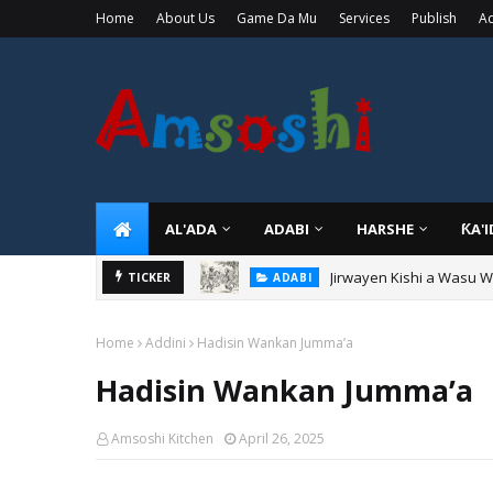
Home
About Us
Game Da Mu
Services
Publish
Ad
AL'ADA
ADABI
HARSHE
ƘA'
Jirwayen Kishi a Wasu 
ADABI
TICKER
Sarkin Gummi Na Sha Bi
TARIHI
Home
Addini
Hadisin Wankan Jumma’a
Hadisin Wankan Jumma’a
Amsoshi Kitchen
April 26, 2025